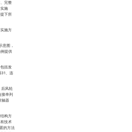
楚、完整
的实施
前提下所
体实施方
示意图，
施例提供
要包括发
31、连
，后风轮
连接串列
联轴器
链结构方
现有技术
位置的方法