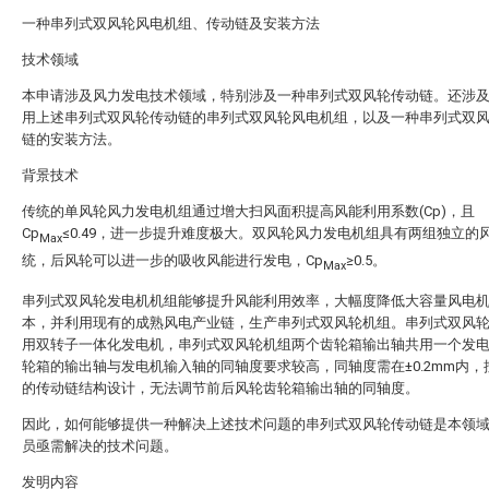
一种串列式双风轮风电机组、传动链及安装方法
技术领域
本申请涉及风力发电技术领域，特别涉及一种串列式双风轮传动链。还涉
用上述串列式双风轮传动链的串列式双风轮风电机组，以及一种串列式双
链的安装方法。
背景技术
传统的单风轮风力发电机组通过增大扫风面积提高风能利用系数(Cp)，且
Cp
≤0.49，进一步提升难度极大。双风轮风力发电机组具有两组独立的
Max
统，后风轮可以进一步的吸收风能进行发电，Cp
≥0.5。
Max
串列式双风轮发电机机组能够提升风能利用效率，大幅度降低大容量风电
本，并利用现有的成熟风电产业链，生产串列式双风轮机组。串列式双风
用双转子一体化发电机，串列式双风轮机组两个齿轮箱输出轴共用一个发
轮箱的输出轴与发电机输入轴的同轴度要求较高，同轴度需在±0.2mm内，
的传动链结构设计，无法调节前后风轮齿轮箱输出轴的同轴度。
因此，如何能够提供一种解决上述技术问题的串列式双风轮传动链是本领
员亟需解决的技术问题。
发明内容