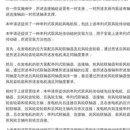
在一些实施例中，所述连接轴处设置有一对支座，一对所述支座均装设有
述连接轴由一对所述轴承支撑。
本申请还提供了一种串列式双风轮风电机组，包括上述串列式双风轮传动
本申请还提供了一种串列式双风轮传动链的安装方法，用于安装上述串列
传动链，所述安装方法包括：
首先，在发电机的后方装配后风轮联轴器及后风轮齿轮箱，通过所述后风
使所述后风轮齿轮箱和所述发电机满足同轴度要求；
然后，在发电机的前方装配串列式联轴器、连接轴、前风轮联轴器和前风
箱，通过所述串列式联轴器调整所述连接轴的位置，使所述连接轴和所述
同轴度与所述后风轮联轴器同轴度保持一致，最后通过所述前风轮联轴器
风轮齿轮箱和所述发电机满足同轴度要求。
相对于上述背景技术，本申请所提供的串列式双风轮传动链包括发电机、
轴器、后风轮齿轮箱、后风轮主轴、串列式联轴器、连接轴、前风轮联轴
轮齿轮箱和前风轮主轴；发电机向后连接后风轮联轴器，且在发电机的后
轮联轴器、后风轮齿轮箱和后风轮主轴向后依次连接；发电机向前连接串
器，且在发电机的前方，串列式联轴器、连接轴、前风轮联轴器、前风轮
前风轮主轴向前依次连接。
上述串列式双风轮传动链可以通过调节连接轴位置的方法降低传动链装配