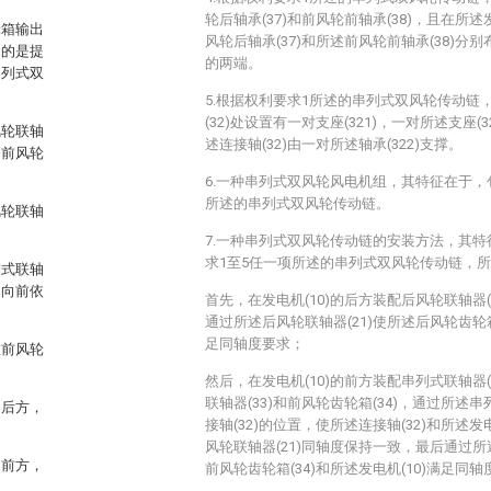
轮后轴承(37)和前风轮前轴承(38)，且在所述
轮箱输出
风轮后轴承(37)和所述前风轮前轴承(38)分别
目的是提
的两端。
串列式双
5.根据权利要求1所述的串列式双风轮传动链
(32)处设置有一对支座(321)，一对所述支座(3
风轮联轴
述连接轴(32)由一对所述轴承(322)支撑。
、前风轮
6.一种串列式双风轮风电机组，其特征在于，
所述的串列式双风轮传动链。
风轮联轴
7.一种串列式双风轮传动链的安装方法，其
求1至5任一项所述的串列式双风轮传动链，
列式联轴
轴向前依
首先，在发电机(10)的后方装配后风轮联轴器(2
通过所述后风轮联轴器(21)使所述后风轮齿轮箱(
足同轴度要求；
在前风轮
然后，在发电机(10)的前方装配串列式联轴器(3
联轴器(33)和前风轮齿轮箱(34)，通过所述串
的后方，
接轴(32)的位置，使所述连接轴(32)和所述发
。
风轮联轴器(21)同轴度保持一致，最后通过所
的前方，
前风轮齿轮箱(34)和所述发电机(10)满足同
。