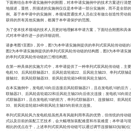
下面将结合本申请实施例中的附图，对本申请实施例中的技术方案进行清
地描述，显然，所描述的实施例仅仅是本申请一部分实施例，而不是全部
例。基于本申请中的实施例，本领域普通技术人员在没有做出创造性劳动
获得的所有其他实施例，都属于本申请保护的范围。
为了使本技术领域的技术人员更好地理解本申请方案，下面结合附图和具
式对本申请作进一步的详细说明。
请参考图1至图3，其中，图1为本申请实施例提供的串列式双风轮传动链的
图2为本申请实施例提供的串列式双风轮传动链的结构图，图3为本申请实
的串列式双风轮传动链的三维结构图。
在第一种具体的实施方式中，本申请提供了一种串列式双风轮传动链，主
电机10、后风轮联轴器21、后风轮齿轮箱22、后风轮主轴23、串列式联轴器
接轴32、前风轮联轴器33、前风轮齿轮箱34和前风轮主轴35。
在本实施例中，发电机10向后连接后风轮联轴器21，且在发电机10的后方
联轴器21、后风轮齿轮箱22和后风轮主轴23向后依次连接；发电机10向前
式联轴器31，且在发电机10的前方，串列式联轴器31、连接轴32、前风轮
33、前风轮齿轮箱34和前风轮主轴35向前依次连接。
串列式双风轮风力发电机组虽然具有风能利用率高的优势，但传统的传动
式以及目前的装配工艺技术，会大幅增加装配难度和吊装难度；本申请与
相比的优点在于，上述串列式双风轮传动链可以通过调节连接轴32(短轴)