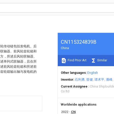
CN115324839B
风轮传动链包括发电机、后
China
轮联轴器、前风轮齿轮箱和
后方，所述后风轮联轴器、
Find Prior Art
Similar
所述串列式联轴器，且在所
所述前风轮齿轮箱和所述前
轮齿轮箱输出轴与发电机的
Other languages
English
Inventor
石利勇
曾健
谭术平
潘峰
Current Assignee
China Shipbuild
Co ltd
Worldwide applications
2022
CN