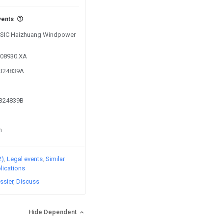
vents
y CSIC Haizhuang Windpower
108930.XA
5324839A
5324839B
n
2)
Legal events
Similar
lications
ssier
Discuss
Hide Dependent