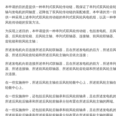
本申请的目的是提供一种串列式双风轮传动链，既保证了串列式双风轮齿
轴与发电机的同轴度，还降低了双风轮传动链的装配难度。本申请的另一
供一种采用上述串列式双风轮传动链的串列式双风轮风电机组，以及一种
风轮传动链的安装方法。
为实现上述目的，本申请提供一种串列式双风轮传动链，包括发电机、后
器、后风轮齿轮箱、后风轮主轴、串列式联轴器、连接轴、前风轮联轴器
齿轮箱和前风轮主轴；
所述发电机向后连接所述后风轮联轴器，且在所述发电机的后方，所述后
器、所述后风轮齿轮箱和所述后风轮主轴向后依次连接；
所述发电机向前连接所述串列式联轴器，且在所述发电机的前方，所述串
器、所述连接轴、所述前风轮联轴器、所述前风轮齿轮箱和所述前风轮主
次连接。
在一些实施例中，所述后风轮主轴在后风轮轮毂中心上，所述前风轮主轴
轮毂中心上。
在一些实施例中，还包括后风轮后轴承和后风轮前轴承，且在所述发电机
所述后风轮后轴承和所述后风轮前轴承分别布置在所述后风轮主轴的两端
在一些实施例中，还包括前风轮后轴承和前风轮前轴承，且在所述发电机
所述前风轮后轴承和所述前风轮前轴承分别布置在所述前风轮主轴的两端