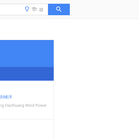
刘绪洋
ing Haizhuang Wind Power