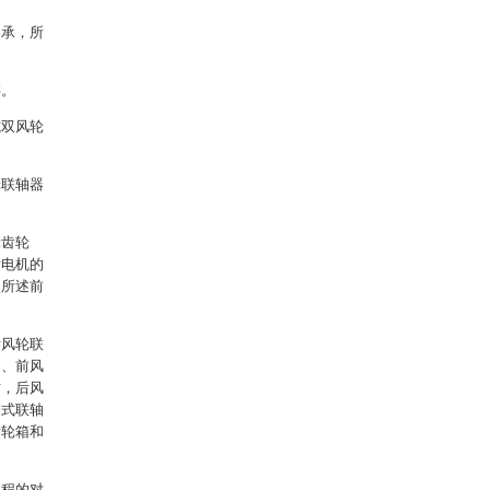
轴承，所
链。
式双风轮
轮联轴器
轮齿轮
发电机的
使所述前
后风轮联
器、前风
方，后风
列式联轴
齿轮箱和
过程的对