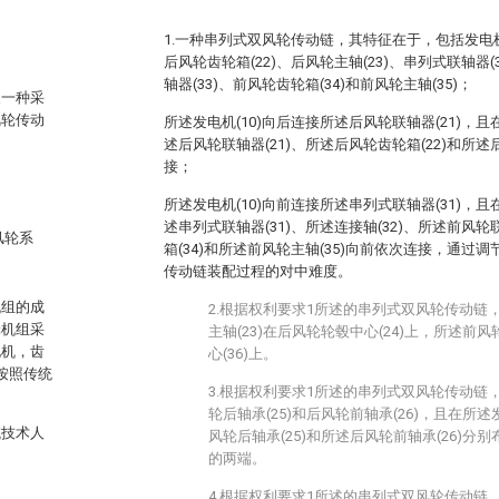
1.一种串列式双风轮传动链，其特征在于，包括发电机(
后风轮齿轮箱(22)、后风轮主轴(23)、串列式联轴器(3
轴器(33)、前风轮齿轮箱(34)和前风轮主轴(35)；
及一种采
风轮传动
所述发电机(10)向后连接所述后风轮联轴器(21)，且
述后风轮联轴器(21)、所述后风轮齿轮箱(22)和所述
接；
所述发电机(10)向前连接所述串列式联轴器(31)，且
述串列式联轴器(31)、所述连接轴(32)、所述前风轮
风轮系
箱(34)和所述前风轮主轴(35)向前依次连接，通过调
传动链装配过程的对中难度。
机组的成
2.根据权利要求1所述的串列式双风轮传动链
轮机组采
主轴(23)在后风轮轮毂中心(24)上，所述前风
电机，齿
心(36)上。
按照传统
3.根据权利要求1所述的串列式双风轮传动链
轮后轴承(25)和后风轮前轴承(26)，且在所述
域技术人
风轮后轴承(25)和所述后风轮前轴承(26)分别
的两端。
4.根据权利要求1所述的串列式双风轮传动链