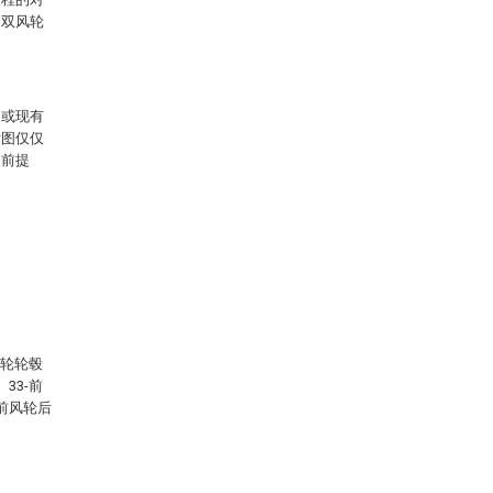
了双风轮
例或现有
附图仅仅
的前提
风轮轮毂
33-前
-前风轮后