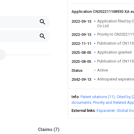
Application CN202211108930.XA e
Application filed b
2022-09-13
Co Ltd
Priority to CN202211
2022-09-13
Publication of CN11
2022-11-11
Application granted
2025-08-05
Publication of CN11
2025-08-05
Active
Status
Anticipated expiratio
2042-09-13
Info
Patent citations (11)
Cited by (
documents
Priority and Related App
External links
Espacenet
Global Do
Claims
(7)