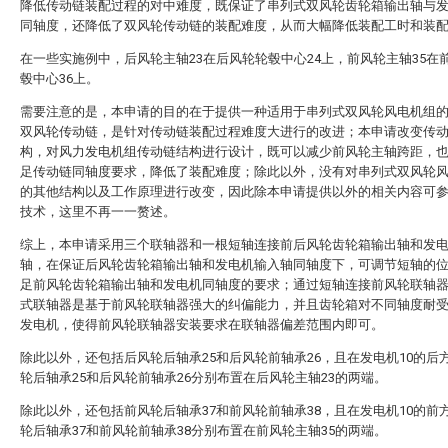
降低传动链装配过程的对中难度，既保证了串列式双风轮齿轮箱输出轴与
同轴度，还降低了双风轮传动链的装配难度，从而大幅降低装配工时和装
在一些实施例中，后风轮主轴23在后风轮轮毂中心24上，前风轮主轴35在
毂中心36上。
需要注意的是，本申请的目的在于提供一种适用于串列式双风轮风电机组
双风轮传动链，是针对传动链装配过程难度大进行的改进；本申请改变传
构，对风力发电机组传动链结构进行设计，既可以减少前风轮主轴跨距，
足传动链同轴度要求，降低了装配难度；除此以外，没有对串列式双风轮
的其他结构以及工作原理进行改变，因此除本申请提供以外的相关内容可
技术，这里不再一一赘述。
综上，本申请采用三个联轴器和一根短轴连接前后风轮齿轮箱输出轴和发
轴，在保证后风轮齿轮箱输出轴和发电机输入轴同轴度下，可调节短轴的
足前风轮齿轮箱输出轴和发电机同轴度的要求；通过短轴连接前风轮联轴
式联轴器是基于前风轮联轴器强大的纠偏能力，并且齿轮箱对不同轴度耐
发电机，使得前风轮联轴器安装要求在联轴器偏差范围内即可。
除此以外，还包括后风轮后轴承25和后风轮前轴承26，且在发电机10的后
轮后轴承25和后风轮前轴承26分别布置在后风轮主轴23的两端。
除此以外，还包括前风轮后轴承37和前风轮前轴承38，且在发电机10的前
轮后轴承37和前风轮前轴承38分别布置在前风轮主轴35的两端。