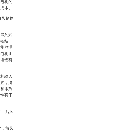
发电机的
配成本。
前风轮轮
的串列式
动链结
也能够满
风电机组
参照现有
电机输入
位置，满
器和串列
受性强于
方，后风
方，前风