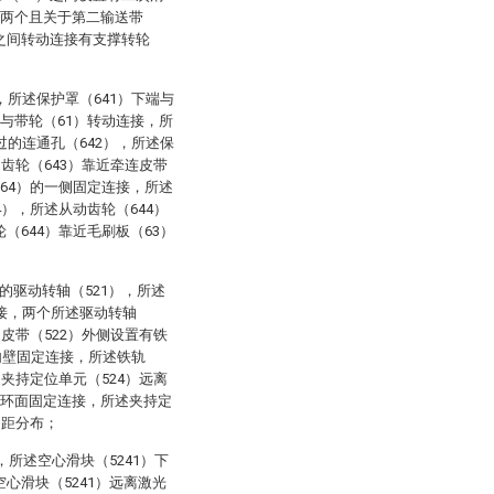
有两个且关于第二输送带
之间转动连接有支撑转轮
，所述保护罩（641）下端与
壁与带轮（61）转动连接，所
过的连通孔（642），所述保
动齿轮（643）靠近牵连皮带
（64）的一侧固定连接，所述
4），所述从动齿轮（644）
（644）靠近毛刷板（63）
的驱动转轴（521），所述
连接，两个所述驱动转轴
动皮带（522）外侧设置有铁
）内壁固定连接，所述铁轨
述夹持定位单元（524）远离
外环面固定连接，所述夹持定
间距分布；
，所述空心滑块（5241）下
心滑块（5241）远离激光