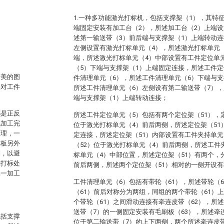
1.一种多功能激光打标机，包括支撑架（1），其特
端固定安装有加工台（2），所述加工台（2）上端设
述第一输送带（3）前后端与支撑架（1）上端转动连
左侧设置有激光打标单元（4），所述激光打标单元（
端，所述激光打标单元（4）中部设置有工件定位单
（5）下端与支撑架（1）上端固定连接，所述工件定
精美的图
件清理单元（6），所述工件清理单元（6）下端与支
，对工件
所述工件清理单元（6）左侧设有第二输送带（7），
端与支撑架（1）上端转动连接；
都是正反
所述工件定位单元（5）包括有两个定位架（51），
机加工完
位于激光打标单元（4）前后两侧，所述定位架（51
处理，一
定连接，所述定位架（51）内部设置有工件夹持单元
属板另外
（52）位于激光打标单元（4）前后两侧，所述工件
列，以避
标单元（4）中部位置，所述定位架（51）有两个，
光打标处
前后两侧，所述两个定位架（51）相对的一侧开设有
属一加工
工件清理单元（6）包括有带轮（61），所述带轮（
（61）前后对称分为两组，同组的两个带轮（61）
个带轮（61）之间滑动连接有牵连皮带（62），所
送带（7）的一侧固定安装有毛刷板（63），所述牵
包括支撑
位于第二输送带（7）的上下两侧，两个所述牵连皮带