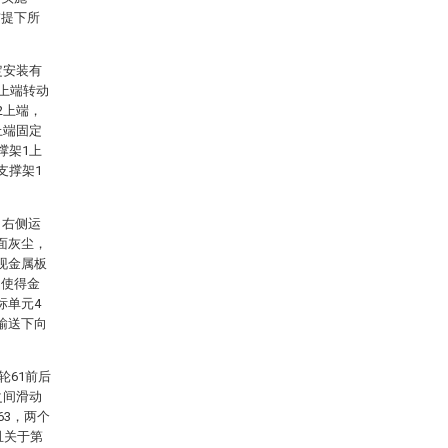
前提下所
定安装有
1上端转动
2上端，
上端固定
撑架1上
支撑架1
向右侧运
面灰尘，
现金属板
，使得金
标单元4
输送下向
轮61前后
之间滑动
63，两个
且关于第