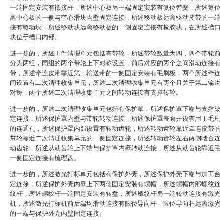
一端固定安装有抵接杆，所述中心板另一端固定安装有复位弹簧，所述复
离中心板的一侧与空心滑块内壁固定连接，所述移动板远离驱动皮带的一
接有移动块，所述移动块远离移动板的一侧固定连接有橡胶块，在所述槽
块位于槽口内部。
进一步的，所述工件清理单元包括有带轮，所述带轮数量为四，四个带轮
分为两组，同组的两个带轮上下对称设置，前后对应的两个之间滑动连接
带，所述牵连皮带靠近第二输送带的一侧固定安装有毛刷板，两个所述牵
间设置有二次清理收集单元，所述二次清理收集单元有两个且关于第二输
对称，两个所述二次清理收集单元之间转动连接有支撑转轮。
进一步的，所述二次清理收集单元包括有保护罩，所述保护罩下端与支撑
定连接，所述保护罩内壁与带轮转动连接，所述保护罩表面开设有用于毛
的连通孔，所述保护罩内部设置有转动齿轮，所述转动齿轮靠近牵连皮带
带轮靠近二次清理收集单元的一侧固定连接，所述转动齿轮左右两侧啮合
动齿轮，所述从动齿轮上下端与保护罩内壁转动连接，所述从动齿轮靠近
一侧固定连接有梳理盘。
进一步的，所述激光打标单元包括有保护外壳，所述保护外壳下端与加工
定连接，所述保护外壳内壁上下两侧固定安装有螺帽，所述螺帽内部螺纹
纹杆，所述螺纹杆一端固定安装有转盘，所述螺纹杆另一端转动连接有激
机，所述激光打标机前后端均滑动连接有限位导向杆，限位导向杆远离激
的一端与保护外壳内壁固定连接。