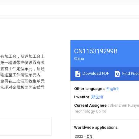
CN115319299B
装有加工台，所述加工台上
China
述第一输送带左侧设置有激
设置有工件定位单元，所述
Download PDF
Find Prior
带输送至工件清理单元内
转轮再在二次清理收集单元
而实现对金属板两面杂质异
Other languages
English
Inventor
郑世海
Current Assignee
Shenzhen Kunye
Technology Co ltd
Worldwide applications
2022
CN