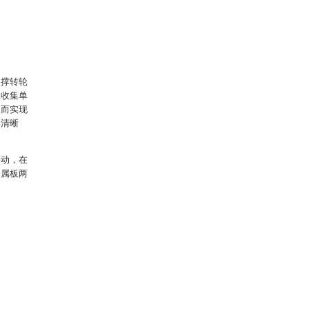
支撑转轮
理收集单
从而实现
案清晰
移动，在
金属板两