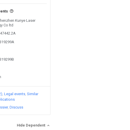
vents
 Shenzhen Kunye Laser
y Co ltd
047442.2A
5319299A
5319299B
n
2)
Legal events
Similar
lications
ssier
Discuss
Hide Dependent