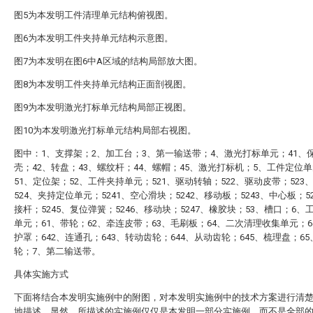
图5为本发明工件清理单元结构俯视图。
图6为本发明工件夹持单元结构示意图。
图7为本发明在图6中A区域的结构局部放大图。
图8为本发明工件夹持单元结构正面剖视图。
图9为本发明激光打标单元结构局部正视图。
图10为本发明激光打标单元结构局部右视图。
图中：1、支撑架；2、加工台；3、第一输送带；4、激光打标单元；41、
壳；42、转盘；43、螺纹杆；44、螺帽；45、激光打标机；5、工件定位
51、定位架；52、工件夹持单元；521、驱动转轴；522、驱动皮带；523
524、夹持定位单元；5241、空心滑块；5242、移动板；5243、中心板；5
接杆；5245、复位弹簧；5246、移动块；5247、橡胶块；53、槽口；6、
单元；61、带轮；62、牵连皮带；63、毛刷板；64、二次清理收集单元；6
护罩；642、连通孔；643、转动齿轮；644、从动齿轮；645、梳理盘；6
轮；7、第二输送带。
具体实施方式
下面将结合本发明实施例中的附图，对本发明实施例中的技术方案进行清
地描述，显然，所描述的实施例仅仅是本发明一部分实施例，而不是全部