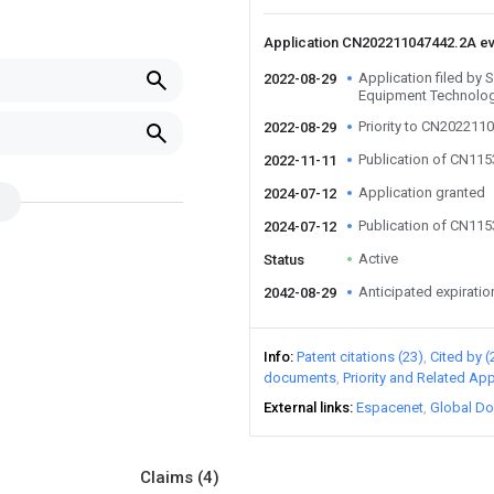
Application CN202211047442.2A e
Application filed by
2022-08-29
Equipment Technolog
Priority to CN202211
2022-08-29
Publication of CN11
2022-11-11
Application granted
2024-07-12
Publication of CN11
2024-07-12
Active
Status
Anticipated expiratio
2042-08-29
Info
Patent citations (23)
Cited by (
documents
Priority and Related App
External links
Espacenet
Global Do
Claims
(4)