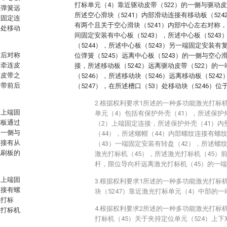
打标单元（4）靠近驱动皮带（522）的一侧与驱动皮
位弹簧远
所述空心滑块（5241）内部滑动连接有移动板（524
端固定连
有两个且关于空心滑块（5241）内部中心左右对称，
口处移动
间固定安装有中心板（5243），所述中心板（524
（5244），所述中心板（5243）另一端固定安装有
前后对称
位弹簧（5245）远离中心板（5243）的一侧与空心
有牵连皮
接，所述移动板（5242）远离驱动皮带（522）的
连皮带之
（5246），所述移动块（5246）远离移动板（52
送带前后
（5247），在所述槽口（53）处移动块（5246）位
2.根据权利要求1所述的一种多功能激光打标
架上端固
单元（4）包括有保护外壳（41），所述保护
刷板通过
（2）上端固定连接，所述保护外壳（41）
的一侧与
（44），所述螺帽（44）内部螺纹连接有螺
连接有从
（43）一端固定安装有转盘（42），所述螺
毛刷板的
激光打标机（45），所述激光打标机（45）
杆，限位导向杆远离激光打标机（45）的一
台上端固
3.根据权利要求1所述的一种多功能激光打标
连接有螺
块（5247）靠近激光打标单元（4）中部的
光打标
4.根据权利要求2所述的一种多功能激光打标
光打标机
打标机（45）关于夹持定位单元（524）上下