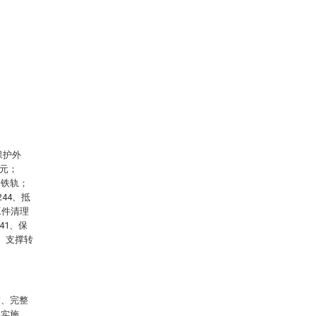
保护外
单元；
、铁轨；
244、抵
工件清理
41、保
5、支撑转
楚、完整
的实施