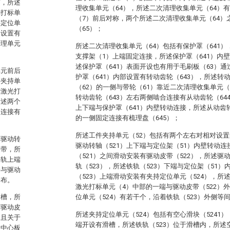
带，所述
理收集单元（64），所述二次清理收集单元（64）
光打标单
（7）前后对称，两个所述二次清理收集单元（64）
件定位单
（65）；
侧设置有
清理单元
所述二次清理收集单元（64）包括有保护罩（641）
支撑架（1）上端固定连接，所述保护罩（641）内
述保护罩（641）表面开设也有用于毛刷板（63）通
单元前后
护罩（641）内部设置有转动齿轮（643），所述转
件夹持单
（62）的一侧与带轮（61）靠近二次清理收集单元
于激光打
转动齿轮（643）左右两侧啮合连接有从动齿轮（64
所述两个
上下端与保护罩（641）内壁转动连接，所述从动齿轮
动连接有
的一侧固定连接有梳理盘（645）；
所述工件夹持单元（52）包括有两个左右对相对设置
述驱动转
驱动转轴（521）上下端与定位架（51）内壁转动
皮带，所
（521）之间滑动安装有驱动皮带（522），所述驱
铁轨上端
轨（523），所述铁轨（523）下端与定位架（51
端与驱动
（523）上端滑动安装有夹持定位单元（524），所
分布。
激光打标单元（4）中部的一端与驱动皮带（522）
滑槽，所
位单元（524）有若干个，沿着铁轨（523）外侧等
与驱动皮
所述夹持定位单元（524）包括有空心滑块（5241）
个且关于
端开设有滑槽，所述铁轨（523）位于滑槽内，所述空
述中心板