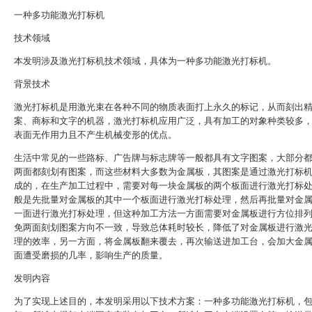
一种多功能激光打标机
技术领域
本发明涉及激光打标机技术领域，具体为一种多功能激光打标机。
背景技术
激光打标机是用激光束在各种不同的物质表面打上永久的标记，从而刻出
案、商标和文字的机器，激光打标机应用广泛，具有加工的对象种类较多
表面无作用力且不产生机械变形的优点。
生活中常见的一些路标、广告牌与标志牌等一般都具有文字图案，大部分
两面都刻划有图案，而这些材料大多数为金属板，其图案是通过激光打标
成的，在生产加工过程中，需要对每一块金属板的两个板面进行激光打标
般是先批量对金属板的其中一个板面进行激光打标处理，然后再批量对金
一面进行激光打标处理，但这种加工方法一方面需要对金属板进行方位排
免两面刻划图案方向不一致，导致总体耗时较长，降低了对金属板进行激
理的效率，另一方面，将金属板翻来覆去，再次输送进加工台，会加大金
面遭受磨损的几率，影响生产的质量。
发明内容
为了实现上述目的，本发明采用以下技术方案：一种多功能激光打标机，