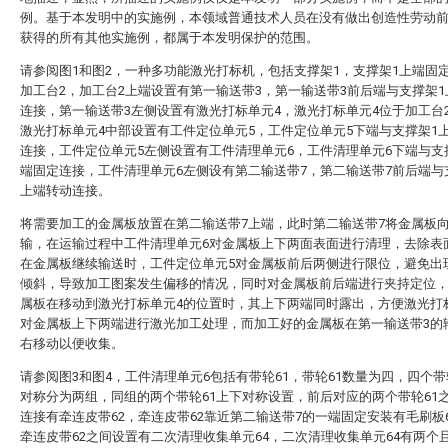
例。基于本发明中的实施例，本领域普通技术人员在没有做出创造性劳动
获得的所有其他实施例，都属于本发明保护的范围。
请参阅图1和图2，一种多功能激光打标机，包括支撑架1，支撑架1上端固
加工台2，加工台2上端设置有第一输送带3，第一输送带3前后端与支撑架
连接，第一输送带3左侧设置有激光打标单元4，激光打标单元4位于加工台
激光打标单元4中部设置有工件定位单元5，工件定位单元5下端与支撑架1
连接，工件定位单元5左侧设置有工件清理单元6，工件清理单元6下端与支
端固定连接，工件清理单元6左侧设有第二输送带7，第二输送带7前后端与
上端转动连接。
将需要加工的金属板放置在第二输送带7上端，此时第二输送带7将金属板
输，在运输过程中工件清理单元6对金属板上下两面表面进行清理，去除表
在金属板继续输送时，工件定位单元5对金属板前后两侧进行限位，避免出
倾斜，导致加工图案发生偏移的情况，同时对金属板前后端进行夹持定位
属板在移动到激光打标单元4的位置时，其上下两端同时露出，方便激光打
对金属板上下两端进行激光加工处理，而加工好的金属板在第一输送带3的
右移动以便收集。
请参阅图3和图4，工件清理单元6包括有带轮61，带轮61数量为四，四个带
对称分为两组，同组的两个带轮61上下对称设置，前后对应的两个带轮61
连接有牵连皮带62，牵连皮带62靠近第二输送带7的一端固定安装有毛刷板
牵连皮带62之间设置有二次清理收集单元64，二次清理收集单元64有两个