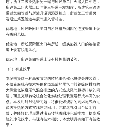
连，所述二级换热器另一端与所述第二阻火器入口相连，
所述第二阻火器出口与第三管道一端相连，所述第三管道
通过第四管道与所述升温调湿器相连，所述第三管道另一
端通过第五管道与废气进入管相连。
优选地，所述吸附区出口与所述排放烟囱的连接管道上设
有吸附风机。
优选地，所述脱附区出口与所述二级换热器入口的连接管
道上设有脱附风机。
优选地，所述第四管道上设有模拟量调节阀。
（3）有益效果
本发明提供一种高效节能的转轮组合催化燃烧处理装置，
不仅克服现有技术将催化燃烧后的尾气与转轮吸附排放的
大风量低浓度尾气混合排放的方式造成尾气超标排放的问
题，而且克服转轮组合催化燃烧处理装置运行成本高的缺
点。本发明针对这些问题，将催化燃烧后的高温尾气通过
多级换热的方式实现热能回用，并将尾气引回至吸附前
端，并经预处理后通过沸石转轮吸附净化后排放，提高系
统的净化效率。与现有技术相比，本发明具有如下有益效
果：