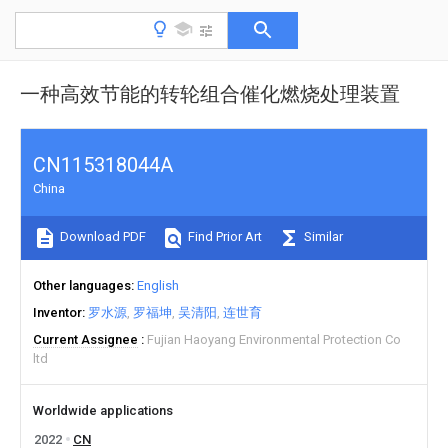
一种高效节能的转轮组合催化燃烧处理装置
CN115318044A
China
Download PDF
Find Prior Art
Similar
Other languages
English
Inventor
罗水源
罗福坤
吴清阳
连世育
Current Assignee
Fujian Haoyang Environmental Protection Co
ltd
Worldwide applications
2022
CN