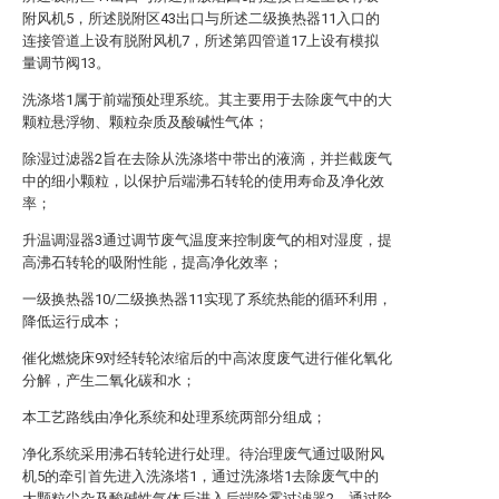
附风机5，所述脱附区43出口与所述二级换热器11入口的
连接管道上设有脱附风机7，所述第四管道17上设有模拟
量调节阀13。
洗涤塔1属于前端预处理系统。其主要用于去除废气中的大
颗粒悬浮物、颗粒杂质及酸碱性气体；
除湿过滤器2旨在去除从洗涤塔中带出的液滴，并拦截废气
中的细小颗粒，以保护后端沸石转轮的使用寿命及净化效
率；
升温调湿器3通过调节废气温度来控制废气的相对湿度，提
高沸石转轮的吸附性能，提高净化效率；
一级换热器10/二级换热器11实现了系统热能的循环利用，
降低运行成本；
催化燃烧床9对经转轮浓缩后的中高浓度废气进行催化氧化
分解，产生二氧化碳和水；
本工艺路线由净化系统和处理系统两部分组成；
净化系统采用沸石转轮进行处理。待治理废气通过吸附风
机5的牵引首先进入洗涤塔1，通过洗涤塔1去除废气中的
大颗粒尘杂及酸碱性气体后进入后端除雾过滤器2，通过除