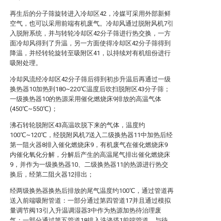
再生后的分子筛旋转进入冷却区42，冷媒可采用外部新鲜
空气，也可以采用前端有机废气。冷却风通过脱附风机7引
入脱附系统，并与转轮冷却区42分子筛进行热交换，一方
面冷却风得到了升温，另一方面使得冷却区42分子筛得到
降温，并经转轮旋转至吸附区41，以持续对有机组份进行
吸附处理。
冷却风流经冷却区42分子筛后得到初步升温后再通过一级
换热器10加热到180~220℃温度后吹扫脱附区43分子筛；
一级换热器10的热源采用催化燃烧床9排放的高温气体
(450℃~550℃)；
沸石转轮脱附区43高温吹脱下来的气体，温度约
100℃~120℃，经脱附风机7送入二级换热器11中加热后经
第一阻火器8排入催化燃烧床9，有机废气在催化燃烧床9
内催化氧化分解，分解后产生的高温尾气排出催化燃烧床
9，并作为一级换热器10、二级换热器11的热源进行热交
换后，经第二阻火器12排出；
经两级换热器换热后排放的尾气温度约100℃，通过管道再
送入前端吸附管道：一部分通过第四管道17并且通过模拟
量调节阀13引入升温调湿器3中作为热源加热待治理废
气；一部分通过第五管道18排入洗涤塔1前端管道，与待