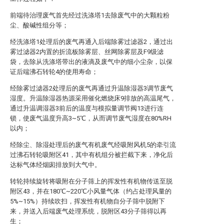
前端待治理废气首先经过洗涤塔1去除废气中的大颗粒粉
尘、酸碱性组分等；
经洗涤塔1处理后的废气再通入后端除雾过滤器2，通过出
雾过滤器2内置的折流板除雾层、丝网除雾层及F9级滤
袋，去除从洗涤塔带出的液滴及废气中的细小尘杂，以保
证后端沸石转轮4的使用寿命；
经除雾过滤器2处理后的废气再通过升温除湿器3调节废气
湿度。升温除湿器热源采用催化燃烧床9排放的高温尾气，
通过升温调湿器3前后的温度与模拟量调节阀13进行连
锁，使废气温度升高3~5℃，从而调节废气湿度在80%RH
以内；
经除尘、除湿处理后的废气有机废气经吸附风机5的牵引流
过沸石转轮吸附区41，其中有机组分被拦截下来，净化后
达标气体经烟囱排放到大气中。
转轮持续旋转将吸附在分子筛上的挥发性有机物传送至脱
附区43，并在180℃~220℃小风量气体（约占处理风量的
5%~15%）持续吹扫，挥发性有机物自分子筛中脱附下
来，并送入后端废气处理系统，脱附区43分子筛得以再
生；