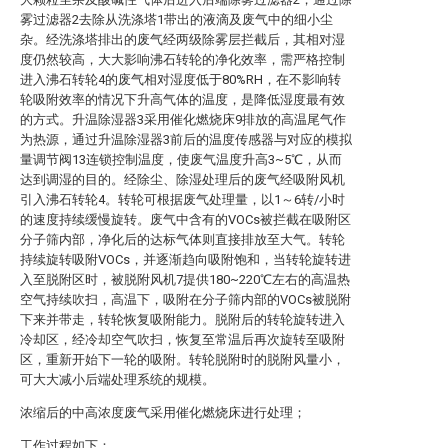
雾过滤器2去除从洗涤塔1带出的液滴及废气中的细小尘
杂。经洗涤塔排出的废气经两级除雾层拦截后，其相对湿
度仍然较高，大大影响沸石转轮的净化效率，需严格控制
进入沸石转轮4的废气相对湿度低于80%RH，在不影响转
轮吸附效率的情况下升高气体的温度，是降低湿度最有效
的方式。升温除湿器3采用催化燃烧床9排放的高温尾气作
为热源，通过升温除湿器3前后的温度传感器与对应的模拟
量调节阀13连锁控制温度，使废气温度升高3~5℃，从而
达到调湿的目的。经除尘、除湿处理后的废气经吸附风机
引入沸石转轮4。转轮可根据废气处理量，以1～6转/小时
的速度持续缓慢旋转。废气中含有的VOCs被拦截在吸附区
分子筛内部，净化后的达标气体则直接排放至大气。转轮
持续旋转吸附VOCs，并逐渐趋向吸附饱和，当转轮旋转进
入至脱附区时，被脱附风机7提供180~220℃左右的高温热
空气持续吹扫，高温下，吸附在分子筛内部的VOCs被脱附
下来并带走，转轮恢复吸附能力。脱附后的转轮旋转进入
冷却区，经冷却空气吹扫，恢复至常温后再次旋转至吸附
区，重新开始下一轮的吸附。转轮脱附时的脱附风量小，
可大大减小后端处理系统的规模。
浓缩后的中高浓度废气采用催化燃烧床进行处理；
工作过程如下：