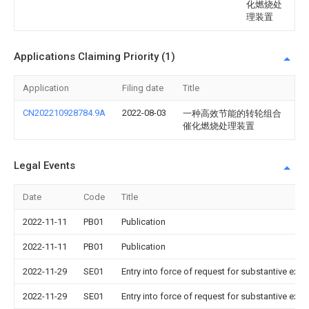
化燃烧处
理装置
Applications Claiming Priority (1)
Application
Filing date
Title
CN202210928784.9A
2022-08-03
一种高效节能的转轮组合
催化燃烧处理装置
Legal Events
Date
Code
Title
2022-11-11
PB01
Publication
2022-11-11
PB01
Publication
2022-11-29
SE01
Entry into force of request for substantive exa
2022-11-29
SE01
Entry into force of request for substantive exa