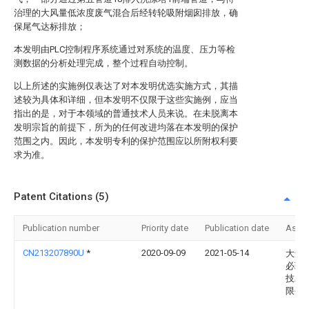
治理的大风量低浓度废气混合后经转轮吸附烟囱排放，确
保尾气达标排放；
本发明由PLC控制程序系统通过对系统的温度、压力等检
测数据的分析处理完成，整个过程自动控制。
以上所述的实施例仅表达了对本发明优选实施方式，其描
述较为具体和详细，但本发明不仅限于这些实施例，应当
指出的是，对于本领域的普通技术人员来说。在未脱离本
发明宗旨的前提下，所为的任何改进均落在本发明的保护
范围之内。因此，本发明专利的保护范围应以所附权利要
求为准。
Patent Citations (5)
Publication number
Priority date
Publication date
Assi
CN213207890U
*
2020-09-09
2021-05-14
大连
必环
技工
限公