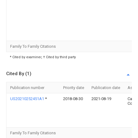
Family To Family Citations
* Cited by examiner, † Cited by third party
Cited By (1)
Publication number
Priority date
Publication date
Assi
US20210252451A1
*
2018-08-30
2021-08-19
Carrie
Corpo
Family To Family Citations