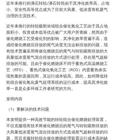
近年来推行的沸石转轮/沸石转筒由于其净化效率高、占地
小、安全性高等优点成为了目前大风量、低浓度有机废气
治理的主流技术。
近年来推行的转轮吸附浓缩组合催化氧化工艺由于其占地
面积小、投资成本低等优点被广大用户所青睐，然而由于
催化燃烧工艺受催化剂的影响，其净化效率普遍不高，造
成经催化燃烧后排放的尾气浓度无法达标排放的问题，现
有技术普遍采用将催化燃烧后的尾气与转轮吸附排放的大
风量低浓度尾气混合排放的方式进行处理，存在尾气超标
排放的可能。且由于催化燃烧床不同于蓄热式高温燃烧工
艺（RTO）、蓄热式催化氧化工艺（RCO）内置蓄热体实
现热量的直接回用，其运行成本较高。因此，如何降低转
轮组合催化氧化废气处理系统的运行成本，提高其净化效
率一直是众多环保工作者研究的方向。
发明内容
（1）要解决的技术问题
本发明提供一种高效节能的转轮组合催化燃烧处理装置，
不仅克服现有技术将催化燃烧后的尾气与转轮吸附排放的
大风量低浓度尾气混合排放的方式造成尾气超标排放的问
题，而且克服转轮组合催化燃烧处理装置运行成本高的缺