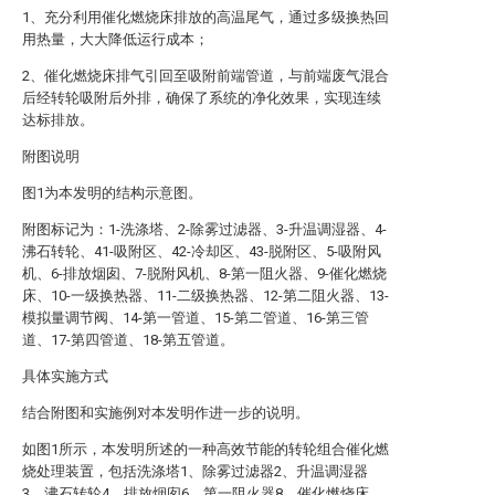
1、充分利用催化燃烧床排放的高温尾气，通过多级换热回
用热量，大大降低运行成本；
2、催化燃烧床排气引回至吸附前端管道，与前端废气混合
后经转轮吸附后外排，确保了系统的净化效果，实现连续
达标排放。
附图说明
图1为本发明的结构示意图。
附图标记为：1-洗涤塔、2-除雾过滤器、3-升温调湿器、4-
沸石转轮、41-吸附区、42-冷却区、43-脱附区、5-吸附风
机、6-排放烟囱、7-脱附风机、8-第一阻火器、9-催化燃烧
床、10-一级换热器、11-二级换热器、12-第二阻火器、13-
模拟量调节阀、14-第一管道、15-第二管道、16-第三管
道、17-第四管道、18-第五管道。
具体实施方式
结合附图和实施例对本发明作进一步的说明。
如图1所示，本发明所述的一种高效节能的转轮组合催化燃
烧处理装置，包括洗涤塔1、除雾过滤器2、升温调湿器
3、沸石转轮4、排放烟囱6、第一阻火器8、催化燃烧床