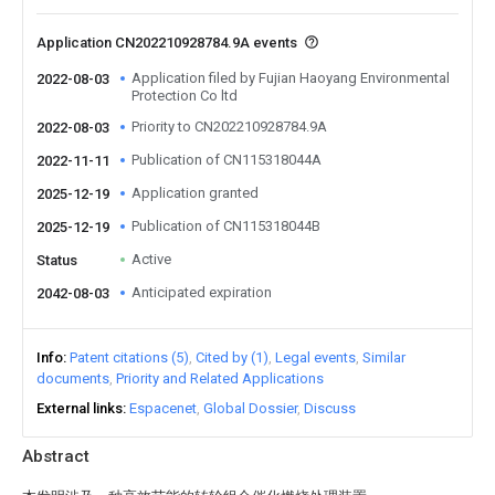
Application CN202210928784.9A events
Application filed by Fujian Haoyang Environmental
2022-08-03
Protection Co ltd
Priority to CN202210928784.9A
2022-08-03
Publication of CN115318044A
2022-11-11
Application granted
2025-12-19
Publication of CN115318044B
2025-12-19
Active
Status
Anticipated expiration
2042-08-03
Info
Patent citations (5)
Cited by (1)
Legal events
Similar
documents
Priority and Related Applications
External links
Espacenet
Global Dossier
Discuss
Abstract