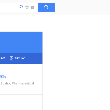
 Art
Similar
蒋涛
 Bozhou Pharmaceutical