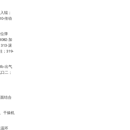
-输入辊；
10-传动
复位弹
082-加
313-滚
；319-
3b-出气
进气口二；
下面结合
0、干燥机
保温环