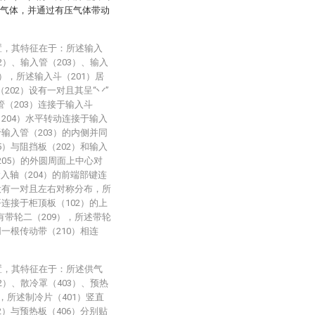
压气体，并通过有压气体带动
置，其特征在于：所述输入
2）、输入管（203）、输入
7），所述输入斗（201）居
202）设有一对且其呈“丷”
管（203）连接于输入斗
（204）水平转动连接于输入
于输入管（203）的内侧并同
5）与阻挡板（202）和输入
205）的外圆周面上中心对
入轴（204）的前端部键连
）设有一对且左右对称分布，所
平连接于柜顶板（102）的上
有带轮二（209），所述带轮
同一根传动带（210）相连
置，其特征在于：所述供气
2）、散冷罩（403）、预热
），所述制冷片（401）竖直
2）与预热板（406）分别贴