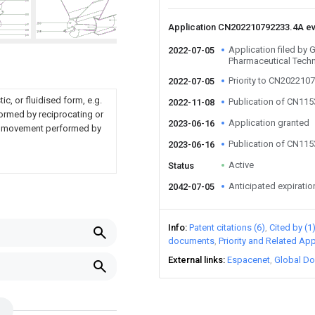
Application CN202210792233.4A e
Application filed by
2022-07-05
Pharmaceutical Techn
Priority to CN202210
2022-07-05
ic, or fluidised form, e.g.
Publication of CN11
2022-11-08
ormed by reciprocating or
Application granted
2023-06-16
ith movement performed by
Publication of CN11
2023-06-16
Active
Status
Anticipated expiratio
2042-07-05
Info
Patent citations (6)
Cited by (1
documents
Priority and Related App
External links
Espacenet
Global Do