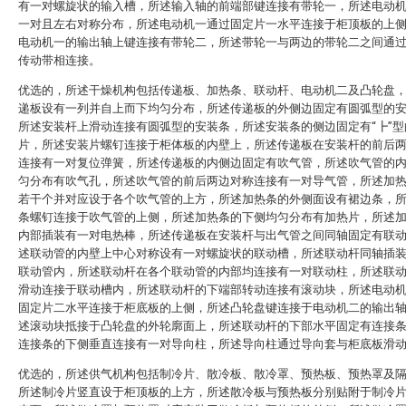
有一对螺旋状的输入槽，所述输入轴的前端部键连接有带轮一，所述电动
一对且左右对称分布，所述电动机一通过固定片一水平连接于柜顶板的上
电动机一的输出轴上键连接有带轮二，所述带轮一与两边的带轮二之间通
传动带相连接。
优选的，所述干燥机构包括传递板、加热条、联动杆、电动机二及凸轮盘
递板设有一列并自上而下均匀分布，所述传递板的外侧边固定有圆弧型的
所述安装杆上滑动连接有圆弧型的安装条，所述安装条的侧边固定有“┣”型
片，所述安装片螺钉连接于柜体板的内壁上，所述传递板在安装杆的前后
连接有一对复位弹簧，所述传递板的内侧边固定有吹气管，所述吹气管的
匀分布有吹气孔，所述吹气管的前后两边对称连接有一对导气管，所述加
若干个并对应设于各个吹气管的上方，所述加热条的外侧面设有裙边条，
条螺钉连接于吹气管的上侧，所述加热条的下侧均匀分布有加热片，所述
内部插装有一对电热棒，所述传递板在安装杆与出气管之间同轴固定有联
述联动管的内壁上中心对称设有一对螺旋状的联动槽，所述联动杆同轴插
联动管内，所述联动杆在各个联动管的内部均连接有一对联动柱，所述联
滑动连接于联动槽内，所述联动杆的下端部转动连接有滚动块，所述电动
固定片二水平连接于柜底板的上侧，所述凸轮盘键连接于电动机二的输出
述滚动块抵接于凸轮盘的外轮廓面上，所述联动杆的下部水平固定有连接
连接条的下侧垂直连接有一对导向柱，所述导向柱通过导向套与柜底板滑
优选的，所述供气机构包括制冷片、散冷板、散冷罩、预热板、预热罩及
所述制冷片竖直设于柜顶板的上方，所述散冷板与预热板分别贴附于制冷