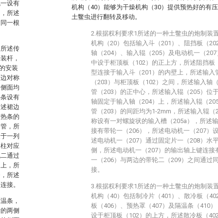
机一设有
机构（40）能够为干燥机构（30）提供预热好的有
侧，所述
土鳖虫进行翻转及移动。
过同一根
2.根据权利要求1所述的一种土鳖虫的炮制装
机构（20）包括输入斗（201）、阻挡板（20
，所述传
轴（204）、输入辊（205）及电动机一（20
安装杆，
中设于柜顶板（102）的正上方，所述阻挡板（
的安装
型连接于输入斗（201）的内壁上，所述输入
两边对称
（203）与柜顶板（102）之间，所述输入轴
内侧面均
管（203）的正中心，所述输入辊（205）位
热条设有
轴固定于输入轴（204）上，所述输入辊（20
所述裙边
管（203）的间距均为1-2mm，所述输入辊（
加热条的
称设有一对螺旋状的输入槽（205a），所述输
动管，所
接有带轮一（206），所述电动机一（207
装于一列
述电动机一（207）通过固定片一（208）水
动柱对应
侧，所述电动机一（207）的输出轴上键连接
机二通过
一（206）与两边的带轮二（209）之间通过
轴上，所
接。
条，所述
动连接。
3.根据权利要求1所述的一种土鳖虫的炮制装
机构（40）包括制冷片（401）、散冷板（40
隔温条，
板（406）、预热罩（407）及隔温条（410
片的两侧
设于柜顶板（102）的上方，所述散冷板（40