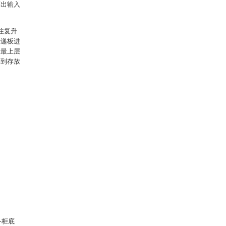
离出输入
往复升
传递板进
从最上层
落到存放
3-柜底