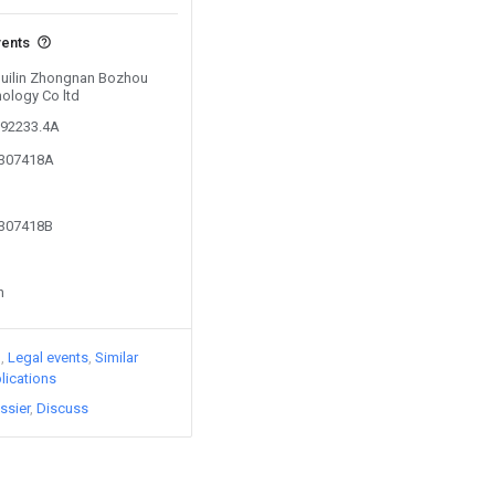
vents
 Guilin Zhongnan Bozhou
ology Co ltd
792233.4A
5307418A
5307418B
n
)
Legal events
Similar
lications
ssier
Discuss