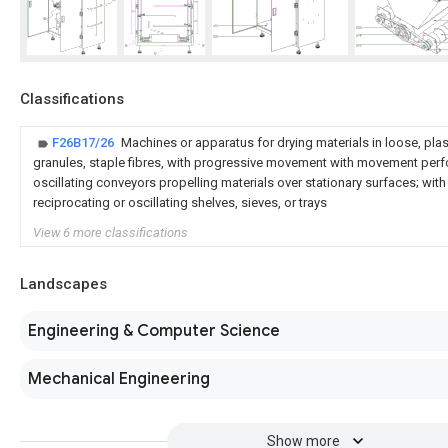
Classifications
F26B17/26
Machines or apparatus for drying materials in loose, plast
granules, staple fibres, with progressive movement with movement perf
oscillating conveyors propelling materials over stationary surfaces; w
reciprocating or oscillating shelves, sieves, or trays
View 6 more classifications
Landscapes
Engineering & Computer Science
Mechanical Engineering
Show more