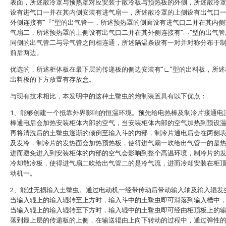
表面，所述散冷罩与预热罩对应安装于散冷板与预热板的外侧，所述散冷
设有进气口一并在其内侧安装有进气扇一，所述散冷罩的上侧设有出气口
外侧连接有“『”型的出气管一，所述预热罩的侧面设有进气口二并在其内侧
气扇二，所述预热罩的上侧设有出气口二并在其外侧连接有“︹”型的出气管
同侧的出气管二与导气管之间相连通，所述隔温条设有一对并对称分布于
前后两边。
优选的，所述柜体板在最下层的传递板的侧边安装有“∟”型的出料板，所述
出料板的下方放置有存放盒。
与现有技术相比，本发明中的这种土鳖虫的炮制装置具有以下优点：
1、能够创建一个抵靠外界影响的恒温环境。预先给电热棒及制冷片接通电
棒通电后会加热安装柜体内部的空气，当安装柜体内部的空气加热到预设
再将清洗后的土鳖虫逐渐的倾倒至输入斗的内部，制冷片通电后会在两侧
及发冷，制冷片的发热面会加热预热板，使得进气扇一吹给出气管一的是
进而避免进入到安装柜体的内部的空气会影响到整个高温环境，制冷片的
冷却散冷板，使得进气扇二吹给出气管二的是冷气流，进而冷却安装在柜
动机一。
2、能过无损输入土鳖虫。通过电动机一经带传动后带动输入轴及输入辊发
当输入辊上的输入辊转至上方时，输入斗中的土鳖虫即可滑落到输入槽中
当输入辊上的输入辊转至下方时，输入辊中的土鳖虫即可经由柜顶板上的
落到最上层的传递板的上侧，在输送辊由上向下转动的过程中，通过弹性