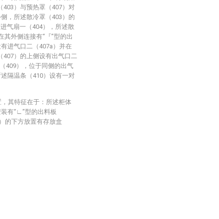
403）与预热罩（407）对
外侧，所述散冷罩（403）的
进气扇一（404），所述散
并在其外侧连接有“『”型的出
有进气口二（407a）并在
（407）的上侧设有出气口二
二（409），位于同侧的出气
所述隔温条（410）设有一对
置，其特征在于：所述柜体
安装有“∟”型的出料板
20）的下方放置有存放盒