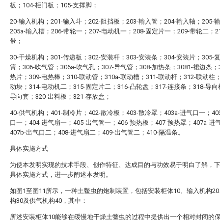
板；104-柜门板；105-支撑脚；
20-输入机构；201-输入斗；202-阻挡板；203-输入管；204-输入轴；205
205a-输入槽；206-带轮一；207-电动机一；208-固定片一；209-带轮二；2
带；
30-干燥机构；301-传递板；302-安装杆；303-安装条；304-安装片；305-
簧；306-吹气管；306a-吹气孔；307-导气管；308-加热条；3081-裙边条；3
热片；309-电热棒；310-联动管；310a-联动槽；311-联动杆；312-联动柱；
动块；314-电动机二；315-固定片二；316-凸轮盘；317-连接条；318-导向柱
导向套；320-出料板；321-存放盒；
40-供气机构；401-制冷片；402-散冷板；403-散冷罩；403a-进气口一；40
口一；404-进气扇一；405-出气管一；406-预热板；407-预热罩；407a-
407b-出气口二；408-进气扇二；409-出气管二；410-隔温条。
具体实施方式
为使本发明实现的技术手段、创作特征、达成目的与功效易于明白了解，
具体实施方式，进一步阐述本发明。
如图1至图11所示，一种土鳖虫的炮制装置，包括安装柜体10、输入机构2
构30及供气机构40，其中：
所述安装柜体10能够在缓慢地干燥土鳖虫的过程中提供出一个相对封闭的