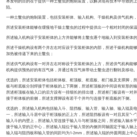
本发明的目的在于提供一种土鳖虫的炮制装置，以解决现有技术中导致的
陷。
一种土鳖虫的炮制装置，包括安装柜体、输入机构、干燥机构及供气机构
所述安装柜体能够在缓慢地干燥土鳖虫的过程中提供出一个相对封闭的保
所述输入机构设于安装柜体的上方并能够将土鳖虫逐个地输入到安装柜体
所述干燥机构设有两个并左右对应设于安装柜体的内部，所述干燥机构能
加热被传递下来的土鳖虫；
所述供气机构设有一对并左右对称设于安装柜体的上方，所述供气机构能
机构提供预热好的有压气体，并通过有压气体带动土鳖虫进行翻转及移动
优选的，所述安装柜体包括柜体板、柜顶板、柜底板、柜门板及支撑脚，
板与柜底板分别焊接于柜体板的上下两侧，所述柜顶板的中间设有矩形的
所述柜顶板在输入口的后方设有一排细长的排出缝，所述柜门板设有一对
接于柜体板的前侧，所述支撑脚设有若干个并均匀连接于柜底板的下侧。
优选的，所述输入机构包括输入斗、阻挡板、输入管、输入轴、输入辊及
一，所述输入斗居中设于柜顶板的正上方，所述阻挡板设有一对且其呈“丷”
输入斗的内壁上，所述输入管连接于输入斗与柜顶板之间，所述输入轴水
接于输入管的正中心，所述输入辊位于输入管的内侧并同轴固定于输入轴
输入辊与阻挡板和输入管的间距均为1-2mm，所述输入辊的外圆周面上中