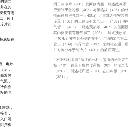
罩的侧面
附于制冷片（401）的两侧表面，所述散冷罩（
一并在其
应安装于散冷板（402）与预热板（406）的
安装有进
侧面设有进气口一（403a）并在其内侧安装有
二，位于
冷罩（403）的上侧设有出气口一（403a）
制冷片的
气管一（405），所述预热罩（407）的侧面设
其内侧安装有进气扇二（408），所述预热罩
（407b）并在其外侧连接有“︹”型的出气管
柜底板在
管二（409）与导气管（307）之间相连通，
并对称分布于制冷片（401）的前后两边。
4.根据权利要求1所述的一种土鳖虫的炮制装
流，电热
板（101）在最下层的传递板（301）的侧边
温度后，
（320），所述柜底板（103）在出料板（3
表面发热
（321）。
热气流，
发冷面会
顶板的电
生转动，
，接着，
输入口滑
的阻挡板