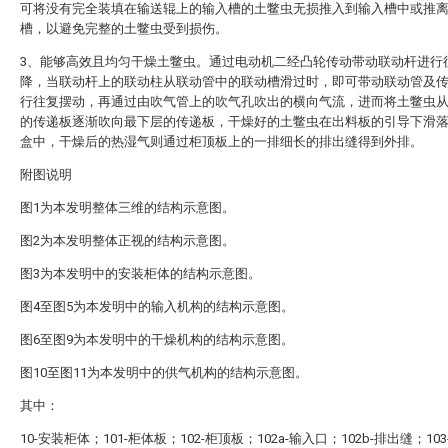
可将没有完全装填在输送辊上的输入槽的土鳖虫无损推入到输入槽中或推
槽，以避免完整的土鳖虫受到损伤。
3、能够高效且均匀干燥土鳖虫。通过电动机二经凸轮传动带动联动杆进行
降，当联动杆上的联动柱从联动管中的联动槽滑过时，即可带动联动管及
行往复摆动，再通过由吹气管上的吹气孔吹出的横向气流，进而将土鳖虫
的传递板逐渐吹向最下层的传递板，干燥好的土鳖虫在出料板的引导下滑
盒中，干燥后的热湿气则通过柜顶板上的一排细长的排出缝得到外排。
附图说明
图1为本发明整体三维的结构示意图。
图2为本发明整体正视的结构示意图。
图3为本发明中的安装柜体的结构示意图。
图4至图5为本发明中的输入机构的结构示意图。
图6至图9为本发明中的干燥机构的结构示意图。
图10至图11为本发明中的供气机构的结构示意图。
其中：
10-安装柜体；101-柜体板；102-柜顶板；102a-输入口；102b-排出缝；10