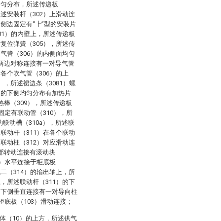
均匀分布，所述传递板
所述安装杆（302）上滑动连
的侧边固定有“┣”型的安装片
101）的内壁上，所述传递板
对复位弹簧（305），所述传
吹气管（306）的内侧面均匀
后两边对称连接有一对导气管
于各个吹气管（306）的上
），所述裙边条（3081）螺
）的下侧均匀分布有加热片
热棒（309），所述传递板
轴固定有联动管（310），所
联动槽（310a），所述联
述联动杆（311）在各个联动
述联动柱（312）对应滑动连
端部转动连接有滚动块
5）水平连接于柜底板
机二（314）的输出轴上，所
上，所述联动杆（311）的下
）的下侧垂直连接有一对导向柱
与柜底板（103）滑动连接；
体（10）的上方，所述供气