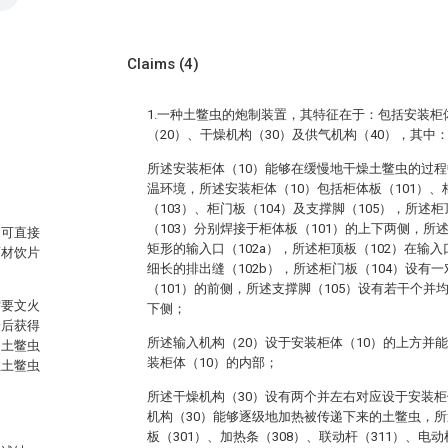
Claims
(4)
1.一种土鳖虫的炮制装置，其特征在于：包括安装柜
（20）、干燥机构（30）及供气机构（40），其中
所述安装柜体（10）能够在缓慢地干燥土鳖虫的过
温环境，所述安装柜体（10）包括柜体板（101）、
（103）、柜门板（104）及支撑脚（105），所述柜
（103）分别焊接于柜体板（101）的上下两侧，所
，可直接
矩形的输入口（102a），所述柜顶板（102）在输入
药材饮片
细长的排出缝（102b），所述柜门板（104）设有
（101）的前侧，所述支撑脚（105）设有若干个并
需要文火
下侧；
最后获得
所述输入机构（20）设于安装柜体（10）的上方并
的土鳖虫
装柜体（10）的内部；
住土鳖虫
所述干燥机构（30）设有两个并左右对应设于安装柜
机构（30）能够逐级地加热被传递下来的土鳖虫，所
板（301）、加热条（308）、联动杆（311）、电动