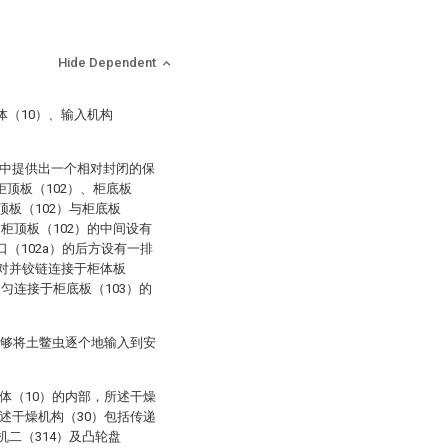
Hide Dependent
体（10）、输入机构
：
程中提供出一个相对封闭的保
柜顶板（102）、柜底板
顶板（102）与柜底板
述柜顶板（102）的中间设有
口（102a）的后方设有一排
一对并铰链连接于柜体板
均匀连接于柜底板（103）的
能够将土鳖虫逐个地输入到安
体（10）的内部，所述干燥
述干燥机构（30）包括传递
机二（314）及凸轮盘