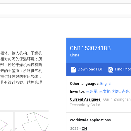
CN115307418B
装柜体、输入机构、干燥机
China
个相对封闭的保温环境；所
内部；所述干燥机构设有两
Download PDF
Find Prior
下来的土鳖虫；所述供气机
构提供预热好的有压气体，
置具有设计巧妙、结构合理
Other languages
English
Inventor
王超军
王文韬
刘凯
卢亮
Current Assignee
Guilin Zhongnan
Technology Co ltd
Worldwide applications
2022
CN