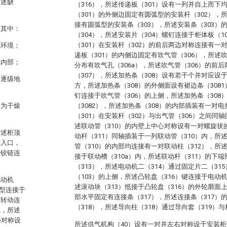
上述缺
（316），所述传递板（301）设有一列并自上而下
（301）的外侧边固定有圆弧型的安装杆（302），
接有圆弧型的安装条（303），所述安装条（303）
，其中：
（304），所述安装片（304）螺钉连接于柜体板（
（301）在安装杆（302）的前后两边对称连接有一
温环境；
递板（301）的内侧边固定有吹气管（306），所述
的内部；
分布有吹气孔（306a），所述吹气管（306）的前
（307），所述加热条（308）设有若干个并对应设
够逐级地
方，所述加热条（308）的外侧面设有裙边条（3081
钉连接于吹气管（306）的上侧，所述加热条（308
够为干燥
（3082），所述加热条（308）的内部插装有一对电
。
（301）在安装杆（302）与出气管（306）之间同
述联动管（310）的内壁上中心对称设有一对螺旋状的
所述柜顶
动杆（311）同轴插装于一列联动管（310）内，所
输入口，
管（310）的内部均连接有一对联动柱（312），所
并铰链连
接于联动槽（310a）内，所述联动杆（311）的下
（313），所述电动机二（314）通过固定片二（31
（103）的上侧，所述凸轮盘（316）键连接于电动
电动机
述滚动块（313）抵接于凸轮盘（316）的外轮廓面
型连接于
部水平固定有连接条（317），所述连接条（317
平转动连
（318），所述导向柱（318）通过导向套（319）
上，所述
心对称设
所述供气机构（40）设有一对并左右对称设于安装柜