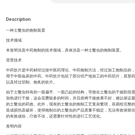
Description
一种土鳖虫的炮制装置
技术领域
本发明涉及中药炮制的技术领域，具体涉及一种土鳖虫的炮制装置。
背景技术
中药饮片是中药材经过按中医药理论、中药炮制方法，经过加工炮制后的
用于中医临床的中药。中药饮片包括了部分经产地加工的中药切片，原形
以及经过切制、炮炙的饮片。
由于土鳖虫特有的一面扁平、一面凸起的结构，导致在土鳖虫的干燥阶段
加热进行干燥，这会花费较多的时间，并且烘烤干燥效果不好，难以保证
的土鳖虫的药效。此外，现有的土鳖虫的炮制工艺复杂繁琐，容易给完整
造成损伤及破坏，使得炮制出的土鳖虫的产品质量不稳定，无法有效保留
的有效成份，疗效不佳，还需要针对性的进行工艺优化。
发明内容