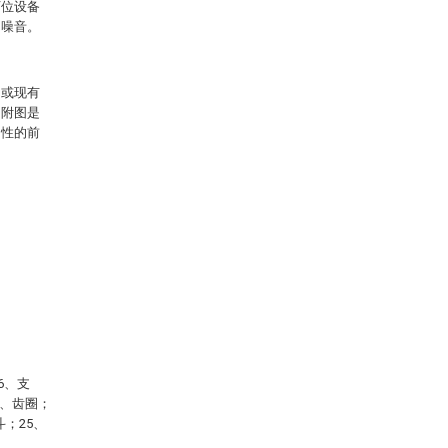
下位设备
的噪音。
例或现有
的附图是
动性的前
6、支
2、齿圈；
斗；25、