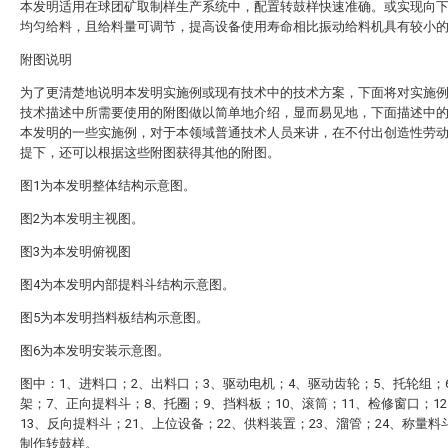
本发明适用在球团矿取制样生产系统中，配置转鼓样快速准确。或实现向
均匀给料，且给料量可调节，提高设备使用寿命相比振动给料机具有较小
附图说明
为了更清楚地说明本发明实施例或现有技术中的技术方案，下面将对实施
技术描述中所需要使用的附图做以简单地介绍，显而易见地，下面描述中
本发明的一些实施例，对于本领域普通技术人员来讲，在不付出创造性劳
提下，还可以根据这些附图获得其他的附图。
图1为本发明整体结构示意图。
图2为本发明主视图。
图3为本发明俯视图
图4为本发明内部提料斗结构示意图。
图5为本发明挡料板结构示意图。
图6为本发明安装示意图。
图中：1、进料口；2、出料口；3、驱动电机；4、驱动齿轮；5、托轮组；
架；7、正向提料斗；8、托圈；9、挡料板；10、滚筒；11、检修窗口；1
13、反向提料斗；21、上位设备；22、供料装置；23、溜管；24、称量料
制作转鼓样。