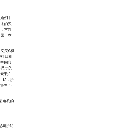
实施例中
描述的实
例，本领
都属于本
支架6和
进料口和
的中间段
料尺寸的
置安装在
13，所
向提料斗
动电机的
壁与所述