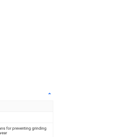
ans for preventing grinding
wear