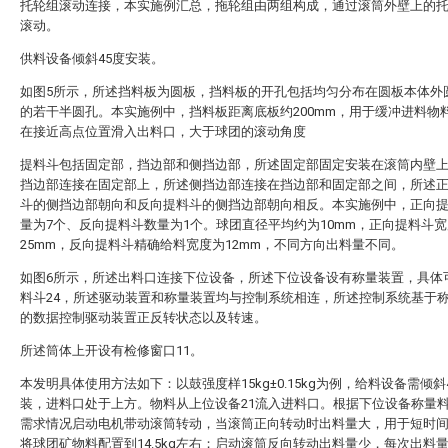
托轮组滚动连接，本实施例汇总，拖轮组由两组构成，通过滚筒外壁上的托
滚动。
供料设备倾斜45度安装。
如图5所示，所述挡料板为圆板，挡料板的开孔包括均匀分布在圆板本体外
的若干半圆孔。本实施例中，挡料板距离底板约200mm，用于缓冲进料物
在接近高点位置滑入出料口，大于球团的滚动角度
提料斗包括固定部，挡边部和侧挡边部，所述固定部固定安装在滚筒内壁
挡边部连接在固定部上，所述侧挡边部连接在挡边部和固定部之间，所述
斗的侧挡边部朝向和反向提料斗的侧挡边部朝向相反。本实施例中，正向
量为7个、反向提料斗数量为1个。球团直径平均约为10mm，正向提料斗
25mm，反向提料斗精确给料宽度为12mm，不同方向出料量不同。
如图6所示，所述出料口连接下位设备，所述下位设备设有称量装置，具体
料斗24，所述驱动装置和称量装置均与控制系统相连，所述控制系统基于
的数据控制驱动装置正反转状态以及转速。
所述筒体上开设有检修窗口11。
本发明具体使用方法如下：以鼓强度样15kg±0.15kg为例，给料设备需倾斜
装，进料口处于上方。物料从上位设备21流入进料口。根据下位设备称量
需求情况启动电机带动滚筒转动，当滚筒正向转动时出料量大，用于短时
将球团矿物料配置到14.5kg左右；启动滚筒反向转动出料量少，每次出料量为