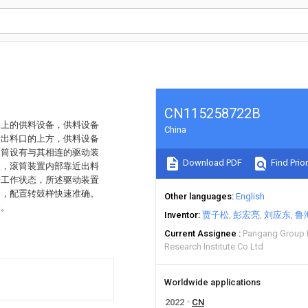
CN115258722B
架上的供料设备，供料设备
China
于出料口的上方，供料设备
滚筒设有与其相连的驱动装
Download PDF
Find Prior
板，滚筒装置内部靠近出料
于工作状态，所述驱动装置
中，配置转鼓样快速准确。
Other languages
English
命。
Inventor
贾子松
彭宏亮
刘应东
鲁
Current Assignee
Pangang Group P
Research Institute Co Ltd
Worldwide applications
2022
CN