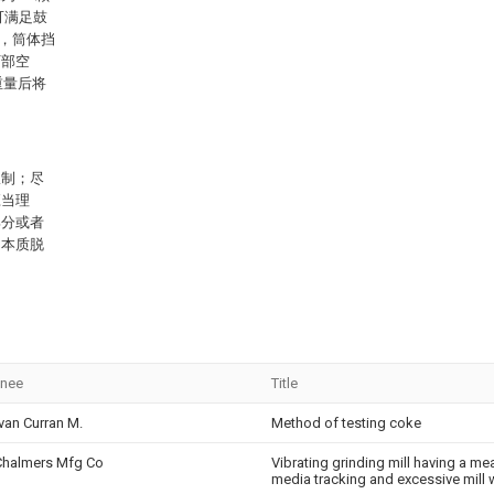
可满足鼓
中，筒体挡
下部空
重量后将
限制；尽
应当理
部分或者
的本质脱
gnee
Title
an Curran M.
Method of testing coke
 Chalmers Mfg Co
Vibrating grinding mill having a me
media tracking and excessive mill 