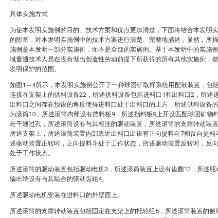
具体实施方式
为使本发明实施例的目的、技术方案和优点更加清楚，下面将结合本发明
的附图，对本发明实施例中的技术方案进行清楚、完整地描述，显然，所
施例是本发明一部分实施例，而不是全部的实施例。基于本发明中的实施
域普通技术人员在没有做出创造性劳动前提下所获得的所有其他实施例，
发明保护的范围。
如图1～4所示，本发明实施例公开了一种球团矿取样系统用配鼓装置，包括
连接在支架上的供料设备22，所述供料设备包括进料口1和出料口2，所述
出料口之间存在预设的角度使得进料口处于出料口的上方，所述供料设备
为滚筒10，所述滚筒内部设有挡料板9，所述挡料板9上开设匹配球团矿物
若干通过孔，所述滚筒设有与其相连的驱动装置，所述滚筒的支撑转动装
所述支架上，所述滚筒装置内部靠近出料口出设有正向提料斗7和反向提料斗
述驱动装置正转时，正向提料斗处于工作状态，所述驱动装置反转时，反
处于工作状态。
所述滚筒的驱动装置包括驱动电机3，所述滚筒装置上设有齿圈12，所述驱
输出端设有与其啮合的驱动齿轮4。
所述驱动电机安装在进料口的外壁面上。
所述滚筒的支撑转动装置包括固定在支架上的托轮组5，所述滚筒装置的侧