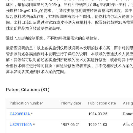
球团，每颗球团重量约为0.05kg。当料斗中物料为15kg左右时停止出料，
强度样15kg±0.15kg的需求。可通过变频电机调整转速调整出料速度。其
板起物料缓冲隔离作用，挡料板周围有若干半圆孔，使物料均匀流入筒体
间。出料口流出后通过溜管23或皮带送入称量料斗。配置好转鼓样25所需
球团矿样品放入转鼓制作转鼓样。
通过PLC自动控制系统。不同物料流量需求的自动控制。
最后应说明的是：以上各实施例仅用以说明本发明的技术方案，而非对其
管参照前述各实施例对本发明进行了详细的说明，本领域的普通技术人员
解：其依然可以对前述各实施例所记载的技术方案进行修改，或者对其中
全部技术特征进行等同替换；而这些修改或者替换，并不使相应技术方案
离本发明各实施例技术方案的范围。
Patent Citations (31)
Publication number
Priority date
Publication date
Assi
CA238813A
*
1924-03-25
Donov
US2911160A
*
1957-06-21
1959-11-03
Allis