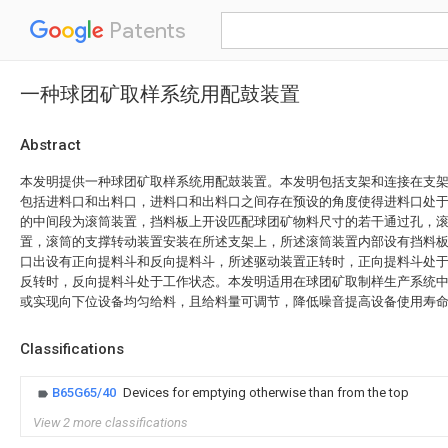
Patents
一种球团矿取样系统用配鼓装置
Abstract
本发明提供一种球团矿取样系统用配鼓装置。本发明包括支架和连接在支
包括进料口和出料口，进料口和出料口之间存在预设的角度使得进料口处
的中间段为滚筒装置，挡料板上开设匹配球团矿物料尺寸的若干通过孔，
置，滚筒的支撑转动装置安装在所述支架上，所述滚筒装置内部设有挡料
口出设有正向提料斗和反向提料斗，所述驱动装置正转时，正向提料斗处
反转时，反向提料斗处于工作状态。本发明适用在球团矿取制样生产系统
或实现向下位设备均匀给料，且给料量可调节，降低噪音提高设备使用寿
Classifications
B65G65/40
Devices for emptying otherwise than from the top
View 2 more classifications