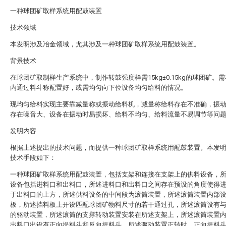
一种球团矿取样系统用配鼓装置
技术领域
本发明涉及冶金领域，尤其涉及一种球团矿取样系统用配鼓装置。
背景技术
在球团矿取制样生产系统中，制作转鼓强度样需15kg±0.15kg的球团矿。
内通过料斗称配置好，或需均匀向下位设备均匀给料的情况。
现均匀给料实现主要靠减量称或振动给料机，减量称给料存在不准确，振
存在噪音大、设备在振动时易损坏、给料不均匀、给料流量不易调节等问
发明内容
根据上述提出的技术问题，而提供一种球团矿取样系统用配鼓装置。本发
技术手段如下：
一种球团矿取样系统用配鼓装置，包括支架和连接在支架上的供料设备，
设备包括进料口和出料口，所述进料口和出料口之间存在预设的角度使得
于出料口的上方，所述供料设备的中间段为滚筒装置，所述滚筒装置内部
板，所述挡料板上开设匹配球团矿物料尺寸的若干通过孔，所述滚筒设有
的驱动装置，所述滚筒的支撑转动装置安装在所述支架上，所述滚筒装置
出料口出设有正向提料斗和反向提料斗，所述驱动装置正转时，正向提料