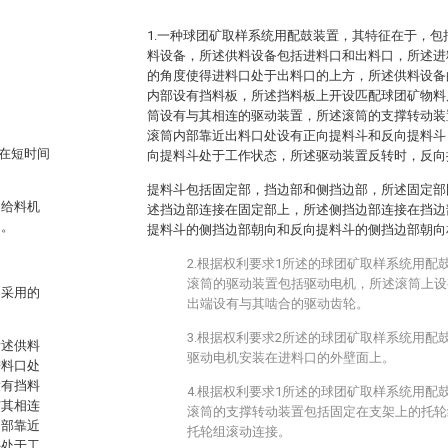
1.一种球团矿取样系统用配鼓装置，其特征在于，
料设备，所述供料设备包括进料口和出料口，所述进
的角度使得进料口处于出料口的上方，所述供料设备
内部设有挡料板，所述挡料板上开设匹配球团矿物料
筒设有与其相连的驱动装置，所述滚筒的支撑转动装
滚筒内部靠近出料口处设有正向提料斗和反向提料斗
需在短时间
向提料斗处于工作状态，所述驱动装置反转时，反向
提料斗包括固定部，挡边部和侧挡边部，所述固定部
动给料机
述挡边部连接在固定部上，所述侧挡边部连接在挡边
题。
提料斗的侧挡边部朝向和反向提料斗的侧挡边部朝向
2.根据权利要求1所述的球团矿取样系统用配
滚筒的驱动装置包括驱动电机，所述滚筒上设
明采用的
出端设有与其啮合的驱动齿轮。
3.根据权利要求2所述的球团矿取样系统用配
所述供料
驱动电机安装在进料口的外壁面上。
进料口处
设有挡料
4.根据权利要求1所述的球团矿取样系统用配
与其相连
滚筒的支撑转动装置包括固定在支架上的托轮
内部靠近
托轮组滚动连接。
斗处于工