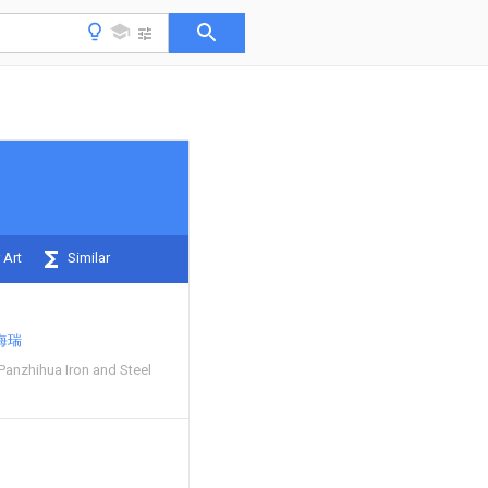
 Art
Similar
海瑞
anzhihua Iron and Steel