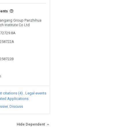
vents
 Pangang Group Panzhihua
ch Institute Co Ltd
672729.8A
5258722A
5258722B
n
 citations (4)
Legal events
lated Applications
ssier
Discuss
Hide Dependent