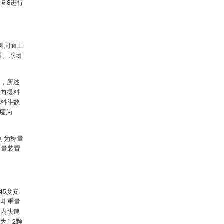
圈8进行
圆周面上
料。球团
上，所述
正向提料
提料斗数
宽度为
可为称量
称量装置
45度安
料斗重量
间内快速
1-2颗