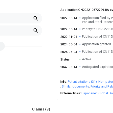
Application CN202210672729.8A e
Application filed by
2022-06-14
Iron and Steel Resear
Priority to CN202210
2022-06-14
Publication of CN11
2022-11-01
Application granted
2024-06-04
Publication of CN11
2024-06-04
Active
Status
Anticipated expiratio
2042-06-14
Info
Patent citations (31)
Non-patent
Similar documents
Priority and Re
External links
Espacenet
Global Do
Claims
(8)