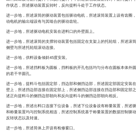
作状态，所述驱动装置反转时，反向提料斗处于工作状态。
进一步地，所述滚筒的驱动装置包括驱动电机，所述滚筒装置上设有齿圈
动电机的输出端设有与其啮合的驱动齿轮。
进一步地，所述驱动电机安装在进料口的外壁面上。
进一步地，所述滚筒的支撑转动装置包括固定在支架上的托轮组，所述滚
侧壁与所述托轮组滚动连接。
进一步地，供料设备倾斜45度安装。
进一步地，所述挡料板为圆板，挡料板的开孔包括均匀分布在圆板本体外
的若干半圆孔。
进一步地，提料斗包括固定部，挡边部和侧挡边部，所述固定部固定安装
壁上，所述挡边部连接在固定部上，所述侧挡边部连接在挡边部和固定部
述正向提料斗的侧挡边部朝向和反向提料斗的侧挡边部朝向相反。
进一步地，所述出料口连接下位设备，所述下位设备设有称量装置，所述
和称量装置均与控制系统相连，所述控制系统基于称量装置的数据控制驱
反转状态以及转速。
进一步地，所述筒体上开设有检修窗口。