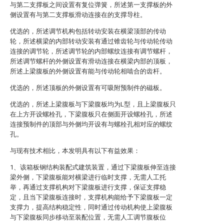
与第二支撑板之间设置有复位弹簧，所述第一支撑板的外
侧设置有与第二支撑板滑动连接在的支撑导柱。
优选的，所述调节机构包括转动安装在横梁顶部的传动
轮，所述横梁的内部转动安装有通过锥齿轮与传动轮传动
连接的调节轮，所述调节轮的内部螺纹连接有调节螺杆，
所述调节螺杆的外侧设置有滑动连接在横梁内部的顶板，
所述上梁腹板的外侧设置有能与传动轮相啮合的齿杆。
优选的，所述顶板的外侧设置有可吸附预制件的磁板。
优选的，所述上梁腹板与下梁腹板均为L型，且上梁腹板只
在上方开设螺栓孔，下梁腹板只在侧面开设螺栓孔，所述
连接预制件的顶部与外侧均开设有与螺栓孔相对应的螺纹
孔。
与现有技术相比，本发明具有以下有益效果：
1、该箱板钢结构装配式建筑装置，通过下梁腹板伸至连接
梁外侧，下梁腹板能对横梁进行临时支撑，无需人工托
举，再通过支撑机构对下梁腹板进行支撑，保证支撑稳
定，且当下梁腹板连接时，支撑机构能给予下梁腹板一定
支撑力，提高结构稳定性，同时通过传动机构使上梁腹板
与下梁腹板同步移动至装配位置，无需人工调节腹板位