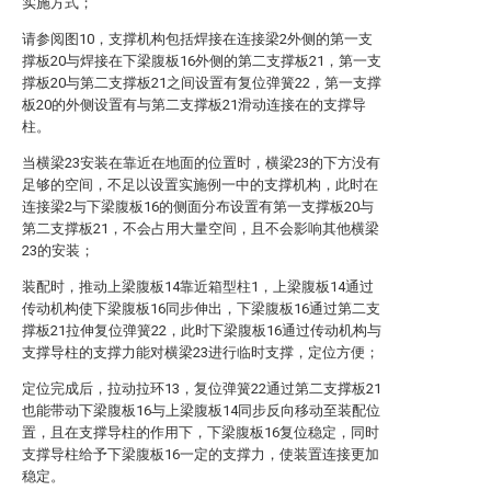
实施方式；
请参阅图10，支撑机构包括焊接在连接梁2外侧的第一支
撑板20与焊接在下梁腹板16外侧的第二支撑板21，第一支
撑板20与第二支撑板21之间设置有复位弹簧22，第一支撑
板20的外侧设置有与第二支撑板21滑动连接在的支撑导
柱。
当横梁23安装在靠近在地面的位置时，横梁23的下方没有
足够的空间，不足以设置实施例一中的支撑机构，此时在
连接梁2与下梁腹板16的侧面分布设置有第一支撑板20与
第二支撑板21，不会占用大量空间，且不会影响其他横梁
23的安装；
装配时，推动上梁腹板14靠近箱型柱1，上梁腹板14通过
传动机构使下梁腹板16同步伸出，下梁腹板16通过第二支
撑板21拉伸复位弹簧22，此时下梁腹板16通过传动机构与
支撑导柱的支撑力能对横梁23进行临时支撑，定位方便；
定位完成后，拉动拉环13，复位弹簧22通过第二支撑板21
也能带动下梁腹板16与上梁腹板14同步反向移动至装配位
置，且在支撑导柱的作用下，下梁腹板16复位稳定，同时
支撑导柱给予下梁腹板16一定的支撑力，使装置连接更加
稳定。