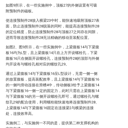
如图9所示，在一些实施例中，顶板27的外侧设置有可吸
附预制件的磁板。
使连接预制件28放入横梁23中时，能快速地吸附顶板27表
面，防止连接预制件28脱落的同时，能提高连接预制件28
的定位精度，防止连接预制件28与顶板27之间存在间隙，
进而导致连接预制件28无法精确的移动至装配位置。
如图2、图9所示，在一些实施例中，上梁腹板14与下梁腹
板16均为L型，且上梁腹板14只在上方开设螺栓孔，下梁
腹板16只在侧面开设螺栓孔，连接预制件28的顶部与外侧
均开设有与螺栓孔相对应的螺纹孔29。
通过上梁腹板14与下梁腹板16呈L型设计，无需一侧一侧
的放置腹板，提高装配效率，且上梁腹板14与下梁腹板16
的一侧均滑动连接在滑槽4中，传动侧板3给予上梁腹板14
与下梁腹板16一侧一定的固定力，此时只需在上梁腹板14
与下梁腹板16的另一侧开设螺栓孔即可，通过螺栓孔与螺
纹孔29的配合使用，利用螺栓能快速地将连接预制件28、
上梁腹板14与下梁腹板16固定在连接梁2与横梁的连接
处，连接效率高。
实施例二，与实施例一不同的是，提供第二种支撑机构的