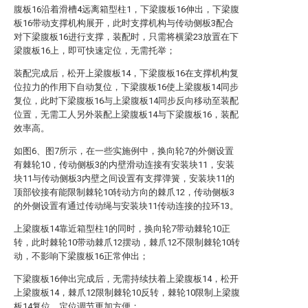
腹板16沿着滑槽4远离箱型柱1，下梁腹板16伸出，下梁腹
板16带动支撑机构展开，此时支撑机构与传动侧板3配合
对下梁腹板16进行支撑，装配时，只需将横梁23放置在下
梁腹板16上，即可快速定位，无需托举；
装配完成后，松开上梁腹板14，下梁腹板16在支撑机构复
位拉力的作用下自动复位，下梁腹板16使上梁腹板14同步
复位，此时下梁腹板16与上梁腹板14同步反向移动至装配
位置，无需工人另外装配上梁腹板14与下梁腹板16，装配
效率高。
如图6、图7所示，在一些实施例中，换向轮7的外侧设置
有棘轮10，传动侧板3的内壁滑动连接有安装块11，安装
块11与传动侧板3内壁之间设置有支撑弹簧，安装块11的
顶部铰接有能限制棘轮10转动方向的棘爪12，传动侧板3
的外侧设置有通过传动绳与安装块11传动连接的拉环13。
上梁腹板14靠近箱型柱1的同时，换向轮7带动棘轮10正
转，此时棘轮10带动棘爪12摆动，棘爪12不限制棘轮10转
动，不影响下梁腹板16正常伸出；
下梁腹板16伸出完成后，无需持续扶着上梁腹板14，松开
上梁腹板14，棘爪12限制棘轮10反转，棘轮10限制上梁腹
板14复位，定位调节更加方便；