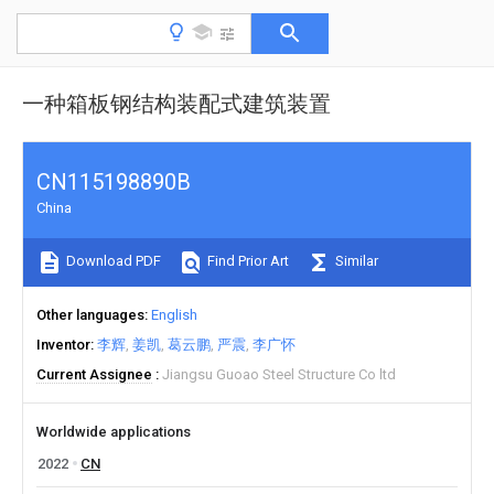
一种箱板钢结构装配式建筑装置
CN115198890B
China
Download PDF
Find Prior Art
Similar
Other languages
English
Inventor
李辉
姜凯
葛云鹏
严震
李广怀
Current Assignee
Jiangsu Guoao Steel Structure Co ltd
Worldwide applications
2022
CN