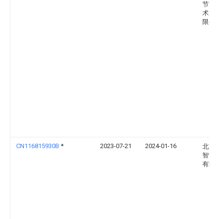
节能
术股
限公
CN116815930B
*
2023-07-21
2024-01-16
北京
智博
有限