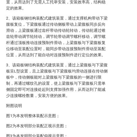
置，从而达到了无需人工托举安装，安装效率高，结构稳
定的效果。
2、该箱板钢结构装配式建筑装置，通过支撑机构带动下梁
腹板复位，下梁腹板通过传动侧板带动上梁腹板同步反向
滑动，上梁腹板通过齿杆带动传动轮转动，传动轮通过锥
齿轮带动调节轮转动，调节轮带动调节螺杆移动，调节螺
杆通过顶板推动连接预制件滑动，上梁腹板与下梁腹板复
位移动至装配位置时，能同步带动连接预制件滑动至装配
位置，从而达到了能自动对连接预制件进行定位的效果。
3、该箱板钢结构装配式建筑装置，通过上梁腹板与下梁腹
板呈L型设置，且上梁腹板与下梁腹板均滑动连接在传动侧
板中，传动侧板能对上梁腹板与下梁腹板的一侧进行限
制，再通过螺纹孔的设置，使上梁腹板与下梁腹板只需单
侧固定即可对连接处起到支撑加强作用，从而达到了能减
少连接螺栓数量，安装方便的效果。
附图说明
图1为本发明整体装配示意图；
图2为本发明部分装配正视示意图；
图3为本发明部分装配仰视示意图；