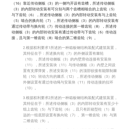
（16）靠近传动侧板（3）的一侧均开设有齿槽，所述传动侧板
（3）的内部转动安装有可分别与两个齿槽相啮合的上齿轮（5）
与下齿轮（6），所述传动侧板（3）的内部转动安装有与上齿轮
（5）啮合的换向轮（7），所述传动侧板（3）的内部转动安装有
通过传动带与换向轮（7）传动连接的第一锥齿轮（8），所述传
动侧板（3）的内部转动安装有通过传动带与下齿轮（6）传动连
接，且与第一锥齿轮（8）啮合的第二锥齿轮（9）。
2.根据权利要求1所述的一种箱板钢结构装配式建筑装置，
其特征在于：所述换向轮（7）的外侧设置有棘轮
（10），所述传动侧板（3）的内壁滑动连接有安装块
（11），所述安装块（11）与传动侧板（3）内壁之间设
置有支撑弹簧，所述安装块（11）的顶部铰接有能限制棘
轮（10）转动方向的棘爪（12），所述传动侧板（3）的
外侧设置有通过传动绳与安装块（11）传动连接的拉环
（13）。
3.根据权利要求2所述的一种箱板钢结构装配式建筑装置，
其特征在于：所述传动侧板（3）的内部转动安装有至少十
组上齿轮（5）与下齿轮（6），且只有距箱型柱（1）最
远的一组底部设置有换向轮（7）、第一锥齿轮（8）与第
二锥齿轮（9）。