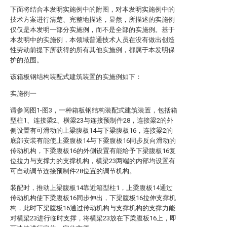
下面将结合本发明实施例中的附图，对本发明实施例中的
技术方案进行清楚、完整地描述，显然，所描述的实施例
仅仅是本发明一部分实施例，而不是全部的实施例。基于
本发明中的实施例，本领域普通技术人员在没有做出创造
性劳动前提下所获得的所有其他实施例，都属于本发明保
护的范围。
该箱板钢结构装配式建筑装置的实施例如下：
实施例一
请参阅图1-图3，一种箱板钢结构装配式建筑装置，包括箱
型柱1、连接梁2、横梁23与连接预制件28，连接梁2的外
侧设置有可滑动的上梁腹板14与下梁腹板16，连接梁2的
底部安装有能使上梁腹板14与下梁腹板16同步反向滑动的
传动机构，下梁腹板16的外侧设置有能给予下梁腹板16复
位拉力与支撑力的支撑机构，横梁23两端的内部均设置有
可自动调节连接预制件28位置的调节机构。
装配时，推动上梁腹板14靠近箱型柱1，上梁腹板14通过
传动机构使下梁腹板16同步伸出，下梁腹板16拉伸支撑机
构，此时下梁腹板16通过传动机构与支撑机构的支撑力能
对横梁23进行临时支撑，将横梁23放在下梁腹板16上，即