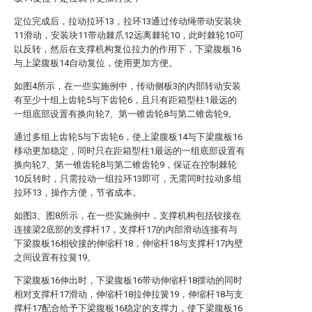
定位完成后，拉动拉环13，拉环13通过传动绳带动安装块
11滑动，安装块11带动棘爪12远离棘轮10，此时棘轮10可
以反转，然后在支撑机构复位拉力的作用下，下梁腹板16
与上梁腹板14自动复位，使用更加方便。
如图4所示，在一些实施例中，传动侧板3的内部转动安装
有至少十组上齿轮5与下齿轮6，且只有距箱型柱1最远的
一组底部设置有换向轮7、第一锥齿轮8与第二锥齿轮9。
通过多组上齿轮5与下齿轮6，使上梁腹板14与下梁腹板16
移动更加稳定，同时只在距箱型柱1最远的一组底部设置有
换向轮7、第一锥齿轮8与第二锥齿轮9，保证在控制棘轮
10反转时，只需拉动一组拉环13即可，无需同时拉动多组
拉环13，操作方便，节省成本。
如图3、图8所示，在一些实施例中，支撑机构包括铰接在
连接梁2底部的支撑杆17，支撑杆17的内部滑动连接有与
下梁腹板16相铰接的伸缩杆18，伸缩杆18与支撑杆17内壁
之间设置有拉簧19。
下梁腹板16伸出时，下梁腹板16带动伸缩杆18摆动的同时
相对支撑杆17滑动，伸缩杆18拉伸拉簧19，伸缩杆18与支
撑杆17配合给予下梁腹板16稳定的支撑力，使下梁腹板16