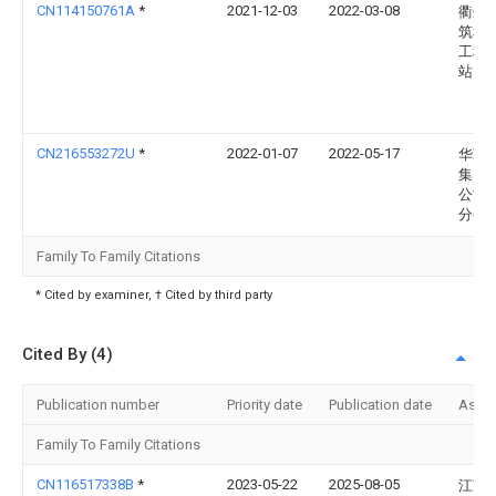
CN114150761A
*
2021-12-03
2022-03-08
衢州
筑和
工程
站
CN216553272U
*
2022-01-07
2022-05-17
华茗
集团
公司
分公
Family To Family Citations
* Cited by examiner, † Cited by third party
Cited By (4)
Publication number
Priority date
Publication date
Assi
Family To Family Citations
CN116517338B
*
2023-05-22
2025-08-05
江苏