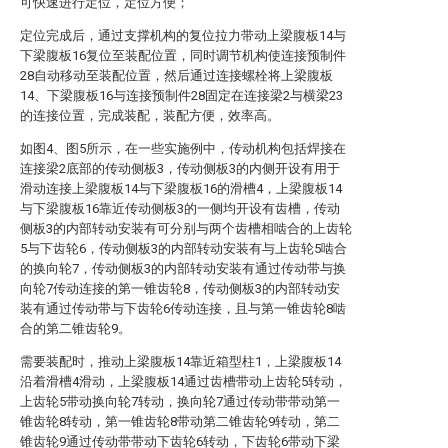
可快速进行定位，定位方便；
定位完成后，通过支撑机构的复位拉力带动上梁腹板14与
下梁腹板16复位至装配位置，同时调节机构使连接预制件
28自动移动至装配位置，然后通过连接螺栓将上梁腹板
14、下梁腹板16与连接预制件28固定在连接梁2与横梁23
的连接位置，完成装配，装配方便，效率高。
如图4、图5所示，在一些实施例中，传动机构包括焊接在
连接梁2底部的传动侧板3，传动侧板3的内侧开设有用于
滑动连接上梁腹板14与下梁腹板16的滑槽4，上梁腹板14
与下梁腹板16靠近传动侧板3的一侧均开设有齿槽，传动
侧板3的内部转动安装有可分别与两个齿槽相啮合的上齿轮
5与下齿轮6，传动侧板3的内部转动安装有与上齿轮5啮合
的换向轮7，传动侧板3的内部转动安装有通过传动带与换
向轮7传动连接的第一锥齿轮8，传动侧板3的内部转动安
装有通过传动带与下齿轮6传动连接，且与第一锥齿轮8啮
合的第二锥齿轮9。
需要装配时，推动上梁腹板14靠近箱型柱1，上梁腹板14
沿着滑槽4滑动，上梁腹板14通过齿槽带动上齿轮5转动，
上齿轮5带动换向轮7转动，换向轮7通过传动带带动第一
锥齿轮8转动，第一锥齿轮8带动第二锥齿轮9转动，第二
锥齿轮9通过传动带带动下齿轮6转动，下齿轮6带动下梁