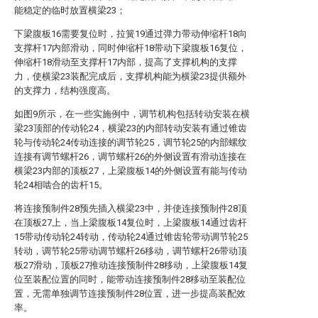
能稳定的临时放置横梁23；
下梁腹板16需要复位时，拉簧19通过弹力带动伸缩杆18向
支撑杆17内部滑动，同时伸缩杆18带动下梁腹板16复位，
伸缩杆18滑动至支撑杆17内部，提高了支撑机构的支撑
力，使横梁23装配完成后，支撑机构能为横梁23提供额外
的支撑力，结构强度高。
如图9所示，在一些实施例中，调节机构包括转动安装在横
梁23顶部的传动轮24，横梁23的内部转动安装有通过锥齿
轮与传动轮24传动连接的调节轮25，调节轮25的内部螺纹
连接有调节螺杆26，调节螺杆26的外侧设置有滑动连接在
横梁23内部的顶板27，上梁腹板14的外侧设置有能与传动
轮24相啮合的齿杆15。
将连接预制件28预先插入横梁23中，并使连接预制件28顶
在顶板27上，当上梁腹板14复位时，上梁腹板14通过齿杆
15带动传动轮24转动，传动轮24通过锥齿轮带动调节轮25
转动，调节轮25带动调节螺杆26移动，调节螺杆26带动顶
板27滑动，顶板27推动连接预制件28移动，上梁腹板14复
位至装配位置的同时，能带动连接预制件28移动至装配位
置，无需单独调节连接预制件28位置，进一步提高装配效
率。