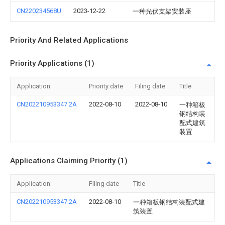
CN220234568U
2023-12-22
一种光伏支架安装座
Priority And Related Applications
Priority Applications (1)
Application
Priority date
Filing date
Title
CN202210953347.2A
2022-08-10
2022-08-10
一种箱板
钢结构装
配式建筑
装置
Applications Claiming Priority (1)
Application
Filing date
Title
CN202210953347.2A
2022-08-10
一种箱板钢结构装配式建
筑装置