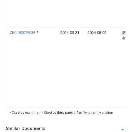
CN118207963B
*
2024-05-21
2024-08-02
新长
有限
* Cited by examiner, † Cited by third party, ‡ Family to family citation
Similar Documents