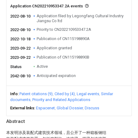
Application CN202210953347.2A events
Application filed by Legongfang Cultural Industry
2022-08-10
Jiangsu Co ltd
Priority to CN202210953347.2A
2022-08-10
Publication of CN115198890A
2022-10-18
Application granted
2023-09-22
Publication of CN115198890B
2023-09-22
Active
Status
Anticipated expiration
2042-08-10
Info
Patent citations (9)
Cited by (4)
Legal events
Similar
documents
Priority and Related Applications
External links
Espacenet
Global Dossier
Discuss
Abstract
本发明涉及装配式建筑技术领域，且公开了一种箱板钢结