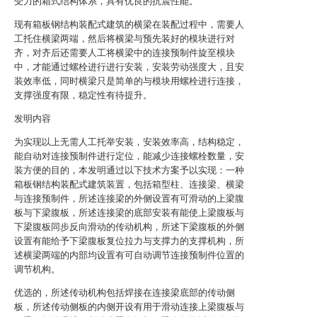
受力的箱式结构体系，具有优良的抗震性能。
现有箱板钢结构装配式建筑的横梁在装配过程中，需要人
工托住横梁两端，然后将横梁与预先装好的模块进行对
齐，对齐后还需要人工将横梁中的连接预制件旋至模块
中，才能通过螺栓进行进行安装，安装劳动强度大，且安
装效率低，同时横梁只是简单的与模块用螺栓进行连接，
支撑强度有限，稳定性有待提升。
发明内容
为实现以上无需人工托举安装，安装效率高，结构稳定，
能自动对连接预制件进行定位，能减少连接螺栓数量，安
装方便的目的，本发明通过以下技术方案予以实现：一种
箱板钢结构装配式建筑装置，包括箱型柱、连接梁、横梁
与连接预制件，所述连接梁的外侧设置有可滑动的上梁腹
板与下梁腹板，所述连接梁的底部安装有能使上梁腹板与
下梁腹板同步反向滑动的传动机构，所述下梁腹板的外侧
设置有能给予下梁腹板复位拉力与支撑力的支撑机构，所
述横梁两端的内部均设置有可自动调节连接预制件位置的
调节机构。
优选的，所述传动机构包括焊接在连接梁底部的传动侧
板，所述传动侧板的内侧开设有用于滑动连接上梁腹板与