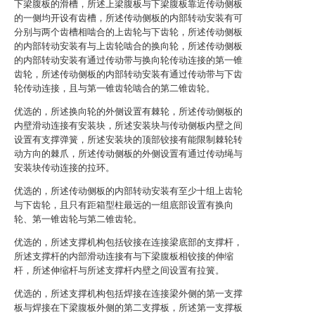
下梁腹板的滑槽，所述上梁腹板与下梁腹板靠近传动侧板
的一侧均开设有齿槽，所述传动侧板的内部转动安装有可
分别与两个齿槽相啮合的上齿轮与下齿轮，所述传动侧板
的内部转动安装有与上齿轮啮合的换向轮，所述传动侧板
的内部转动安装有通过传动带与换向轮传动连接的第一锥
齿轮，所述传动侧板的内部转动安装有通过传动带与下齿
轮传动连接，且与第一锥齿轮啮合的第二锥齿轮。
优选的，所述换向轮的外侧设置有棘轮，所述传动侧板的
内壁滑动连接有安装块，所述安装块与传动侧板内壁之间
设置有支撑弹簧，所述安装块的顶部铰接有能限制棘轮转
动方向的棘爪，所述传动侧板的外侧设置有通过传动绳与
安装块传动连接的拉环。
优选的，所述传动侧板的内部转动安装有至少十组上齿轮
与下齿轮，且只有距箱型柱最远的一组底部设置有换向
轮、第一锥齿轮与第二锥齿轮。
优选的，所述支撑机构包括铰接在连接梁底部的支撑杆，
所述支撑杆的内部滑动连接有与下梁腹板相铰接的伸缩
杆，所述伸缩杆与所述支撑杆内壁之间设置有拉簧。
优选的，所述支撑机构包括焊接在连接梁外侧的第一支撑
板与焊接在下梁腹板外侧的第二支撑板，所述第一支撑板