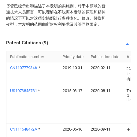
尽管已经示出和描述了本发明的实施例，对于本领域的普
通技术人员而言，可以理解在不脱离本发明的原理和精神
的情况下可以对这些实施例进行多种变化、修改、替换和
变型，本发明的范围由所附权利要求及其等同物限定。
Patent Citations (9)
Publication number
Priority date
Publication date
Assi
CN110777934A
*
2019-10-31
2020-02-11
北京
巨成
有限
US10738457B1
*
2015-03-17
2020-08-11
Thom
G.
Hend
CN111648472A
*
2020-06-16
2020-09-11
王国