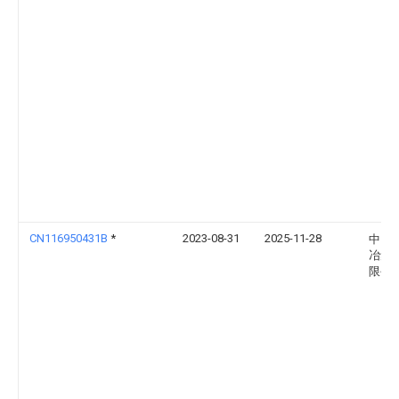
CN116950431B
*
2023-08-31
2025-11-28
中国
冶集
限公