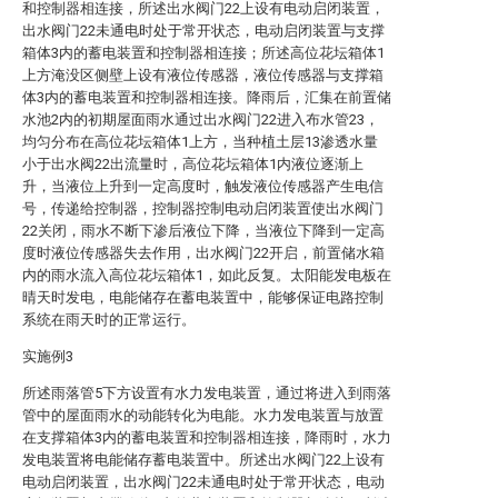
和控制器相连接，所述出水阀门22上设有电动启闭装置，
出水阀门22未通电时处于常开状态，电动启闭装置与支撑
箱体3内的蓄电装置和控制器相连接；所述高位花坛箱体1
上方淹没区侧壁上设有液位传感器，液位传感器与支撑箱
体3内的蓄电装置和控制器相连接。降雨后，汇集在前置储
水池2内的初期屋面雨水通过出水阀门22进入布水管23，
均匀分布在高位花坛箱体1上方，当种植土层13渗透水量
小于出水阀22出流量时，高位花坛箱体1内液位逐渐上
升，当液位上升到一定高度时，触发液位传感器产生电信
号，传递给控制器，控制器控制电动启闭装置使出水阀门
22关闭，雨水不断下渗后液位下降，当液位下降到一定高
度时液位传感器失去作用，出水阀门22开启，前置储水箱
内的雨水流入高位花坛箱体1，如此反复。太阳能发电板在
晴天时发电，电能储存在蓄电装置中，能够保证电路控制
系统在雨天时的正常运行。
实施例3
所述雨落管5下方设置有水力发电装置，通过将进入到雨落
管中的屋面雨水的动能转化为电能。水力发电装置与放置
在支撑箱体3内的蓄电装置和控制器相连接，降雨时，水力
发电装置将电能储存蓄电装置中。所述出水阀门22上设有
电动启闭装置，出水阀门22未通电时处于常开状态，电动