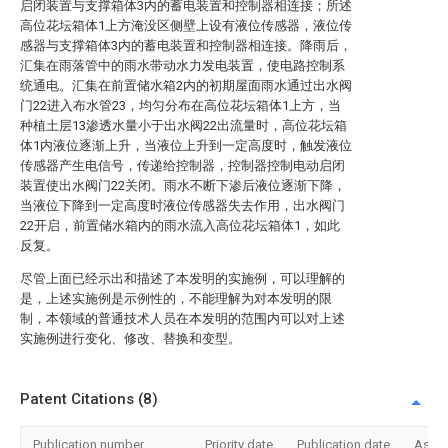
启闭装置与支撑箱体3内的蓄电装置和控制器相连接；所述
高位花坛箱体1上方淹没区侧壁上设有液位传感器，液位传
感器与支撑箱体3内的蓄电装置和控制器相连接。降雨后，
汇集在雨落管中的雨水带动水力发电装置，使电路控制系
统通电。汇集在前置储水箱2内的初期屋面雨水通过出水阀
门22进入布水管23，均匀分布在高位花坛箱体1上方，当
种植土层13渗透水量小于出水阀22出流量时，高位花坛箱
体1内液位逐渐上升，当液位上升到一定高度时，触发液位
传感器产生电信号，传递给控制器，控制器控制电动启闭
装置使出水阀门22关闭。雨水不断下渗后液位逐渐下降，
当液位下降到一定高度时液位传感器失去作用，出水阀门
22开启，前置储水箱内的雨水流入高位花坛箱体1，如此
反复。
尽管上面已经示出和描述了本发明的实施例，可以理解的
是，上述实施例是示例性的，不能理解为对本发明的限
制，本领域的普通技术人员在本发明的范围内可以对上述
实施例进行变化、修改、替换和变型。
Patent Citations (8)
Publication number
Priority date
Publication date
Assi