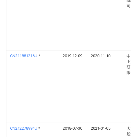
院有
司
CN211881216U
*
2019-12-09
2020-11-10
中国
上海
研究
限公
CN212278994U
*
2018-07-30
2021-01-05
大江
股份