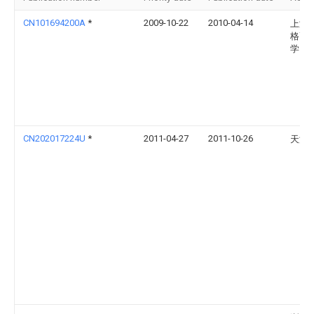
CN101694200A
*
2009-10-22
2010-04-14
上海
格高
学
CN202017224U
*
2011-04-27
2011-10-26
天津