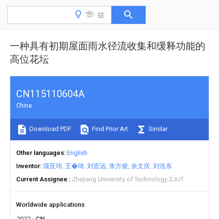
一种具有初期屋面雨水径流收集和缓释功能的
高位花坛
CN115110604A
China
Download PDF
Find Prior Art
Similar
Other languages
English
Inventor
颉亚玮
王�琦
刘宏远
朱方俊
余文庆
刘浩东
Current Assignee
Zhejiang University of Technology ZJUT
Worldwide applications
2022
CN