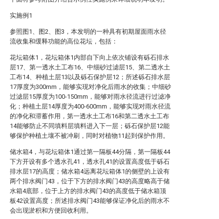
实施例1
参照图1、图2、图3，本发明的一种具有初期屋面雨水径
流收集和缓释功能的高位花坛，包括：
花坛箱体1，花坛箱体1内部自下向上依次铺设有砾石排水
层17、第一透水土工布16、中细砂过滤层15、第二透水土
工布14、种植土层13以及砾石保护层12；所述砾石排水层
17厚度为300mm，能够实现对净化后雨水的收集；中细砂
过滤层15厚度为100-150mm，能够对雨水径流进行过滤净
化；种植土层14厚度为400-600mm，能够实现对雨水径流
的净化和滞蓄作用，第一透水土工布16和第二透水土工布
14能够防止不同填料层填料进入下一层；砾石保护层12能
够保护种植土壤不被冲刷，同时对植物11起到保护作用。
储水箱4，与花坛箱体1通过第一隔板44分隔，第一隔板44
下方开设有多个透水孔41，透水孔41的设置高度低于砾石
排水层17的高度；储水箱4远离花坛箱体1的侧壁的上设有
两个排水阀门43，位于下方的排水阀门43的高度略高于储
水箱4底部，位于上方的排水阀门43的高度低于储水箱顶
板42设置高度；所述排水阀门43能够保证净化后的雨水不
会出现淤积和方便回收利用。