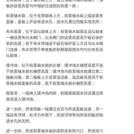
板的设置高度与中细砂过滤层的高度一致；
前置储水箱，位于支撑箱体上方，前置储水箱上端设置有
盖板，盖板上开设有进水孔，进水孔通过挡板实现关闭；
布水装置，位于花坛箱体上方；前置储水箱靠近花坛箱体
一侧设置有出水阀门，出水阀门的设置高度高于砾石保护
层的高度；若干布水管铺设于砾石保护层上方且与出水阀
门连接，布水管用于将收集的初期屋面雨水均匀分布至花
坛箱体；
缓冲池，位于前置储水箱的左侧，缓冲池左侧壁高度不低
于前置储水箱右侧壁高度；缓冲池与前置储水箱通过第二
隔板分隔，第二隔板上方设置溢流板，溢流板高度高于前
置储水箱盖板的高度，低于前置储水箱右侧壁高度；
雨落管，一端伸入缓冲池内部，初期屋面雨水径流通过雨
落管进入缓冲池。
进一步的，所述挡板一端通过合页与所述盖板连接，另一
端设有浮球，在浮力作用下，所述浮球带动所述挡板控制
进水孔的关闭。
进一步的，所述前置储水箱的底部设有排污口，所述排污