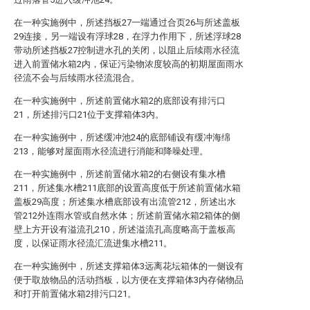
在一种实施例中，所述挡板27一端通过合页26与所述盖板
29连接，另一端设有浮球28，在浮力作用下，所述浮球28
带动所述挡板27控制进水孔的关闭，以阻止后续雨水径流
进入前置储水箱2内，保证污染物浓度较高的初期屋面雨水
径流不会与后续雨水径流混合。
在一种实施例中，所述前置储水箱2的底部设有排污口
21，所述排污口21位于支撑箱体3内。
在一种实施例中，所述缓冲池24的底部铺设有缓冲海绵
213，能够对屋面雨水径流进行消能和降噪处理。
在一种实施例中，所述前置储水箱2的右侧设有集水槽
211，所述集水槽211底部的设置高度低于所述前置储水箱
盖板29高度；所述集水槽底部设有出流管212，所述出水
管212外连雨水管或自然水体；所述前置储水箱2箱体的侧
壁上方开设有溢流孔210，所述溢流孔高度略高于盖板高
度，以保证雨水径流汇流进集水槽211。
在一种实施例中，所述支撑箱体3远离花坛箱体的一侧设有
便于取放物品的活动挡板，以方便在支撑箱体3内存储物品
和打开前置储水箱2排污口21。