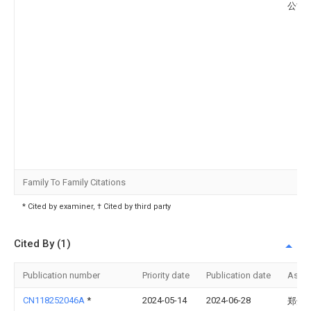
公司
Family To Family Citations
* Cited by examiner, † Cited by third party
Cited By (1)
Publication number
Priority date
Publication date
Assi
CN118252046A
*
2024-05-14
2024-06-28
郑州