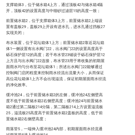
支撑箱体3，位于储水箱4上方，通过顶板42与储水箱4隔
开，顶板42的设置高度与中细砂过滤层15的高度一致；
前置储水箱2，位于支撑箱体3上方，前置储水箱2上端设
置有盖板29，盖板29上开设有进水孔，进水孔通过挡板27
实现关闭；
布水装置，位于花坛箱体1上方；前置储水箱2靠近花坛箱
体1一侧设置有出水阀门22，出水阀门22的设置高度高于
砾石保护层12的高度；若干布水管23铺设于砾石保护层12
上方且与出水阀门22连接，布水管23用于将收集的初期屋
面雨水均匀分布至花坛箱体1；所述出水阀门22能够通过
控制阀门启闭程度来控制雨水径流出流量大小，从而保证
高位花坛箱体1上方不会出现溢流，保证初期屋面雨水径流
的净化效率。
缓冲池24，位于前置储水箱2的左侧，缓冲池24左侧壁高
度不低于前置储水箱2右侧壁高度；缓冲池24与前置储水
箱2通过第二隔板214分隔，第二隔板214上方设置溢流板
25，溢流板25高度高于前置储水箱2盖板的高度，低于前
置储水箱2右侧壁高度；
雨落管5，一端伸入缓冲池24内部，初期屋面雨水径流通
过雨落管5进入缓冲池24。