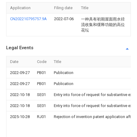
Application
Filing date
Title
CN202210795757.9A
2022-07-06
一种具有初期屋面雨水径
流收集和缓释功能的高位
花坛
Legal Events
Date
Code
Title
2022-09-27
PB01
Publication
2022-09-27
PB01
Publication
2022-10-18
SE01
Entry into force of request for substantive exa
2022-10-18
SE01
Entry into force of request for substantive exa
2025-10-28
RJ01
Rejection of invention patent application after 