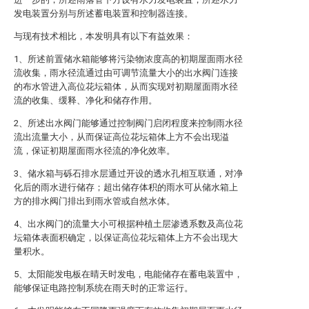
发电装置分别与所述蓄电装置和控制器连接。
与现有技术相比，本发明具有以下有益效果：
1、所述前置储水箱能够将污染物浓度高的初期屋面雨水径
流收集，雨水径流通过由可调节流量大小的出水阀门连接
的布水管进入高位花坛箱体，从而实现对初期屋面雨水径
流的收集、缓释、净化和储存作用。
2、所述出水阀门能够通过控制阀门启闭程度来控制雨水径
流出流量大小，从而保证高位花坛箱体上方不会出现溢
流，保证初期屋面雨水径流的净化效率。
3、储水箱与砾石排水层通过开设的透水孔相互联通，对净
化后的雨水进行储存；超出储存体积的雨水可从储水箱上
方的排水阀门排出到雨水管或自然水体。
4、出水阀门的流量大小可根据种植土层渗透系数及高位花
坛箱体表面积确定，以保证高位花坛箱体上方不会出现大
量积水。
5、太阳能发电板在晴天时发电，电能储存在蓄电装置中，
能够保证电路控制系统在雨天时的正常运行。