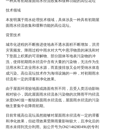
一种具有初期屋面雨水径流收集和缓释功能的高位花坛
技术领域
本发明属于雨水处理技术领域，具体涉及一种具有初期屋
面雨水径流收集和缓释功能的高位花坛。
背景技术
城市化进程的不断推进使地表不透水面积不断增加，洪涝
灾害频发。降雨过程中雨水对大气中悬浮物质的淋洗和对
下垫面上积累的可溶解物、部分固体等地表污染物的冲
洗，使得初期雨水径流中含有大量的污染物，无法作为生
活用水和工农业用水水源，而直接排放又会对受纳水体造
成污染。高位花坛技术作为海绵设施的一种，对初期雨水
径流有一定的滞蓄和净化效果。
由于屋面环境较地面或路面有所不同，且受人类活动影响
相对较小，因此屋面雨水径流各污染物的次降雨平均径流
浓度EMC值一般较路面雨水径流低，屋面雨水径流的污染
物主要集中在降雨初期。
目前常规高位花坛虽然能够对屋面雨水径流有一定的滞蓄
和净化效果，但处理效果受降雨量影响较大，且净化后的
雨水未得到充分利用。如公开号为CN214628349U的专利