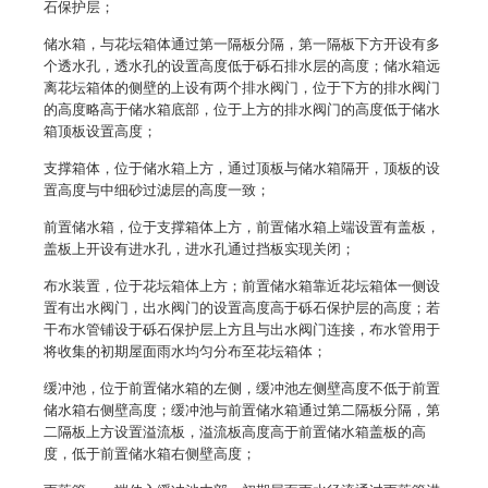
石保护层；
储水箱，与花坛箱体通过第一隔板分隔，第一隔板下方开设有多
个透水孔，透水孔的设置高度低于砾石排水层的高度；储水箱远
离花坛箱体的侧壁的上设有两个排水阀门，位于下方的排水阀门
的高度略高于储水箱底部，位于上方的排水阀门的高度低于储水
箱顶板设置高度；
支撑箱体，位于储水箱上方，通过顶板与储水箱隔开，顶板的设
置高度与中细砂过滤层的高度一致；
前置储水箱，位于支撑箱体上方，前置储水箱上端设置有盖板，
盖板上开设有进水孔，进水孔通过挡板实现关闭；
布水装置，位于花坛箱体上方；前置储水箱靠近花坛箱体一侧设
置有出水阀门，出水阀门的设置高度高于砾石保护层的高度；若
干布水管铺设于砾石保护层上方且与出水阀门连接，布水管用于
将收集的初期屋面雨水均匀分布至花坛箱体；
缓冲池，位于前置储水箱的左侧，缓冲池左侧壁高度不低于前置
储水箱右侧壁高度；缓冲池与前置储水箱通过第二隔板分隔，第
二隔板上方设置溢流板，溢流板高度高于前置储水箱盖板的高
度，低于前置储水箱右侧壁高度；