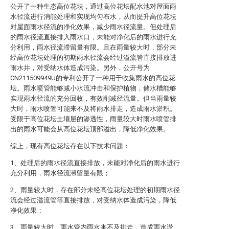
公开了一种生态高位花坛，通过高位花坛配水池对屋面雨
水径流进行消能处理和实现均匀布水，从而提升高位花坛
对屋面雨水径流的净化效果，减少雨水径流量。但处理后
的雨水径流直接排入雨水口，未能对净化后的雨水进行充
分利用，雨水径流滞留量有限。且在雨量较大时，部分未
经高位花坛处理的初期雨水径流会经过溢流管直接排放进
雨水井，对受纳水体造成污染。另外，公开号为
CN211509949U的专利公开了一种用于收集雨水的高位花
坛。雨水喷管能够减小水流冲击和保护植物，储水槽能够
实现雨水径流的充分回收，有效削减径流量。但当雨量较
大时，雨水喷管可能来不及将雨水排走，造成雨水淤积。
受限于高位花坛土壤层的渗透性，雨量较大时雨水喷管排
出的雨水可能会从高位花坛顶部溢出，降低净化效果。
综上，现有高位花坛存在以下技术问题：
1、处理后的雨水径流直接排放，未能对净化后的雨水进行
充分利用，雨水径流滞留量有限；
2、雨量较大时，存在部分未经高位花坛处理的初期雨水径
流会经过溢流管等直接排放，对受纳水体造成污染，降低
净化效果；
3、雨量较大时，雨水管内雨水来不及排走，造成雨水淤