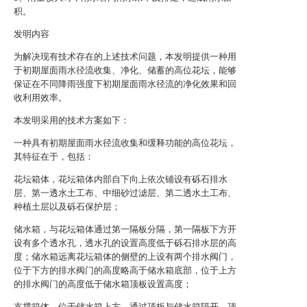
积。
发明内容
为解决现有技术存在的上述技术问题，本发明提供一种用
于初期屋面雨水径流收集、净化、储蓄的高位花坛，能够
保证在不同降雨强度下初期屋面雨水径流的净化效果和回
收利用效率。
本发明采用的技术方案如下：
一种具有初期屋面雨水径流收集和缓释功能的高位花坛，
其特征在于，包括：
花坛箱体，花坛箱体内部自下向上依次铺设有砾石排水
层、第一透水土工布、中细砂过滤层、第二透水土工布、
种植土层以及砾石保护层；
储水箱，与花坛箱体通过第一隔板分隔，第一隔板下方开
设有多个透水孔，透水孔的设置高度低于砾石排水层的高
度；储水箱远离花坛箱体的侧壁的上设有两个排水阀门，
位于下方的排水阀门的高度略高于储水箱底部，位于上方
的排水阀门的高度低于储水箱顶板设置高度；
支撑箱体，位于储水箱上方，通过顶板与储水箱隔开，顶