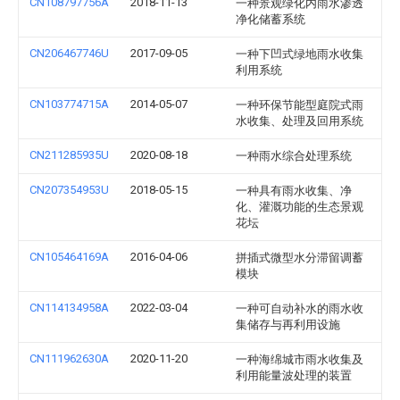
CN108797756A
2018-11-13
一种景观绿化内雨水渗透
净化储蓄系统
CN206467746U
2017-09-05
一种下凹式绿地雨水收集
利用系统
CN103774715A
2014-05-07
一种环保节能型庭院式雨
水收集、处理及回用系统
CN211285935U
2020-08-18
一种雨水综合处理系统
CN207354953U
2018-05-15
一种具有雨水收集、净
化、灌溉功能的生态景观
花坛
CN105464169A
2016-04-06
拼插式微型水分滞留调蓄
模块
CN114134958A
2022-03-04
一种可自动补水的雨水收
集储存与再利用设施
CN111962630A
2020-11-20
一种海绵城市雨水收集及
利用能量波处理的装置