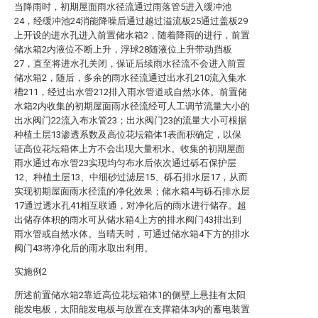
当降雨时，初期屋面雨水径流通过雨落管5进入缓冲池
24，经缓冲池24消能降噪后通过越过溢流板25通过盖板29
上开设的进水孔进入前置储水箱2，随着降雨的进行，前置
储水箱2内液位不断上升，浮球28随液位上升带动挡板
27，直至将进水孔关闭，保证后续雨水径流不会进入前置
储水箱2，随后，多余的雨水径流通过出水孔210流入集水
槽211，经过出水管212排入雨水管道或自然水体。前置储
水箱2内收集的初期屋面雨水径流经可人工调节流量大小的
出水阀门22流入布水管23；出水阀门23的流量大小可根据
种植土层13渗透系数及高位花坛箱体1表面积确定，以保
证高位花坛箱体上方不会出现大量积水。收集的初期屋面
雨水通过布水管23实现均匀布水后依次通过砾石保护层
12、种植土层13、中细砂过滤层15、砾石排水层17，从而
实现初期屋面雨水径流的净化效果；储水箱4与砾石排水层
17通过透水孔41相互联通，对净化后的雨水进行储存。超
出储存体积的雨水可从储水箱4上方的排水阀门43排出到
雨水管或自然水体。当晴天时，可通过储水箱4下方的排水
阀门43将净化后的雨水取出利用。
实施例2
所述前置储水箱2靠近高位花坛箱体1的侧壁上悬挂有太阳
能发电板，太阳能发电板与放置在支撑箱体3内的蓄电装置