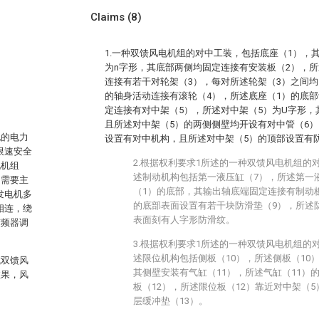
Claims
(8)
1.一种双馈风电机组的对中工装，包括底座（1），
为n字形，其底部两侧均固定连接有安装板（2），所
连接有若干对轮架（3），每对所述轮架（3）之间
的轴身活动连接有滚轮（4），所述底座（1）的底
定连接有对中架（5），所述对中架（5）为U字形
且所述对中架（5）的两侧侧壁均开设有对中管（6）
电的电力
设置有对中机构，且所述对中架（5）的顶部设置有
限速安全
2.根据权利要求1所述的一种双馈风电机组的
电机组
述制动机构包括第一液压缸（7），所述第一
的需要主
（1）的底部，其输出轴底端固定连接有制动
发电机多
的底部表面设置有若干块防滑垫（9），所述
相连，绕
表面刻有人字形防滑纹。
变频器调
3.根据权利要求1所述的一种双馈风电机组的
述限位机构包括侧板（10），所述侧板（10
成双馈风
其侧壁安装有气缸（11），所述气缸（11）
效果，风
板（12），所述限位板（12）靠近对中架（
层缓冲垫（13）。