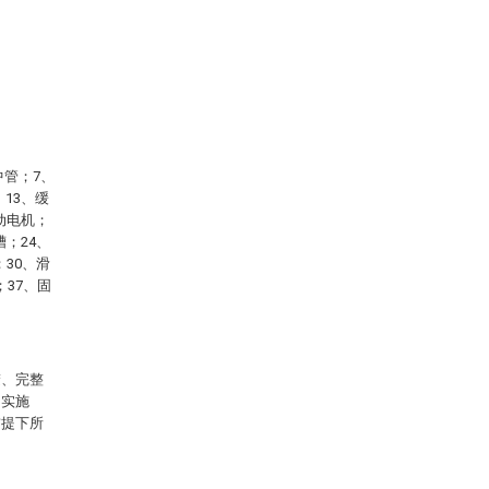
中管；7、
13、缓
动电机；
槽；24、
；30、滑
；37、固
楚、完整
的实施
前提下所