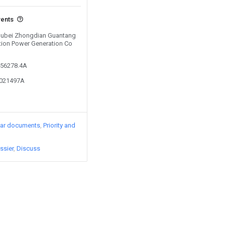
vents
 Hubei Zhongdian Guantang
tion Power Generation Co
456278.4A
5021497A
lar documents
Priority and
ssier
Discuss