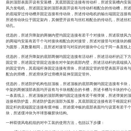
座的顶部表面开设有安装槽，其底部固定连接有传动杆，所述安装槽内安
风力发电机，所述固定架的顶部表面开设有与传动杆相配合的传动槽，所
的底端穿过传动槽并固定连接有传动块，所述传动电机的输出端固定连接
所述传动块位于固定架内，其侧壁开设有与丝杠相配合的传动孔，所述丝
动孔。
优选的，所述升降架的两侧内壁均固定连接有若干个对接块，所述双馈风
的两端均安装有若干个与对接块相配合的对接管，所述对接管与对接块的
为圆形，其数量相同，且所述对接管与对应的对接块中心位于同一条直线
优选的，所述升降架的底部两侧均固定连接有活动杆，所述活动杆的正下
固定管，所述固定管固定连接在对中架的底部内壁，所述活动杆的底端插
的固定管内，其底端杆身固定连接有滑块，所述固定管的管壁表面开设有
配合的滑槽，所述滑块穿过滑槽并延伸至固定管外。
优选的，所述防护机构包括顶板，所述顶板的底部两侧均固定连接有卡块
中架的两侧顶部表面均开设有与卡块相配合的卡槽，所述卡槽与卡块的中
一条直线上，所述顶板的顶部两侧均固定连接有若干根弹簧，所述弹簧的
连接有防护盖，所述防护盖的顶部为弧形，其底部固定连接有若干根固定
固定杆的底端固定连接有缓冲板，所述缓冲板的底部表面均匀设置有若干
块，所述缓冲块为半球形橡胶块结构。
一种双馈风电机组的对中工装的使用方法，包括以下步骤：