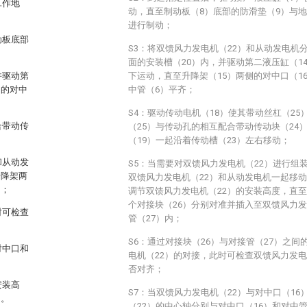
工作地
动，直至制动板（8）底部的防滑垫（9）与
进行制动；
动板底部
S3：将双馈风力发电机（22）和从动发电机
面的安装槽（20）内，并驱动第二液压缸（1
并驱动第
下运动，直至升降架（15）两侧的对中口（1
侧的对中
中管（6）平齐；
S4：驱动传动电机（18）使其带动丝杠（2
合带动传
（25）与传动孔的相互配合带动传动块（24
（19）一起沿着传动槽（23）左右移动；
和从动发
S5：当需要对双馈风力发电机（22）进行组
升降架两
双馈风力发电机（22）和从动发电机一起移动
内；
调节双馈风力发电机（22）的安装高度，直至
个对接块（26）分别对准并插入至双馈风力发
时可检查
管（27）内；
S6：通过对接块（26）与对接管（27）之
对中口和
电机（22）的对接，此时可检查双馈风力发电
否对齐；
安装高
S7：当双馈风力发电机（22）与对中口（1
中。
（22）的中心轴分别与对中口（16）和对中