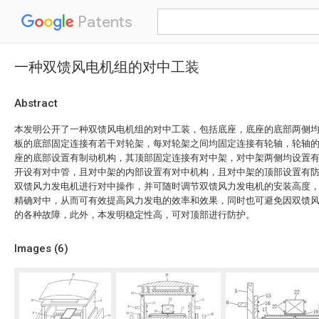
Patents
一种双馈风电机组的对中工装
Abstract
本发明公开了一种双馈风电机组的对中工装，包括底座，底座的底部两侧
板的底部固定连接有若干对轮架，每对轮架之间均固定连接有轮轴，轮轴
座的底部设置有制动机构，其顶部固定连接有对中架，对中架两侧均设置
开设有对中管，且对中架的内部设置有对中机构，且对中架的顶部设置有
双馈风力发电机进行对中操作，并可随时调节双馈风力发电机的安装高度
精确对中，从而可有效提高风力发电的效率和效果，同时也可避免因双馈
的各种故障，此外，本发明稳定性高，可对顶部进行防护。
Images (
6
)