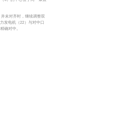
6）并未对齐时，继续调整双
力发电机（22）与对中口
的精确对中。