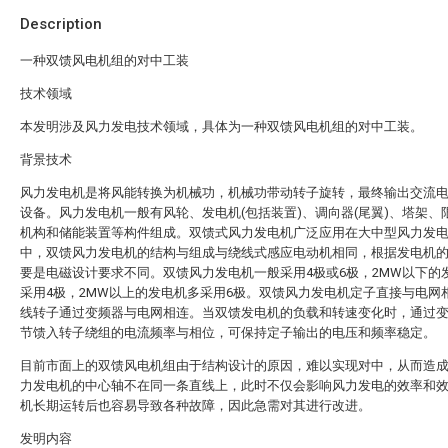
Description
一种双馈风电机组的对中工装
技术领域
本发明涉及风力发电技术领域，具体为一种双馈风电机组的对中工装。
背景技术
风力发电机是将风能转换为机械功，机械功带动转子旋转，最终输出交流
设备。风力发电机一般有风轮、发电机(包括装置)、调向器(尾翼)、塔架、
机构和储能装置等构件组成。双馈式风力发电机广泛应用在大中型风力发
中，双馈风力发电机的结构与组成与绕线式感应电动机相同，根据发电机
要是电磁设计要求不同。双馈风力发电机一般采用4极或6极，2MW以下的
采用4极，2MW以上的发电机多采用6极。双馈风力发电机定子直接与电网
线转子通过变频器与电网相连。当双馈发电机的负载和转速变化时，通过
节馈入转子绕组的电流频率与相位，可保持定子输出的电压和频率稳定。
目前市面上的双馈风电机组由于结构设计的原因，难以实现对中，从而造
力发电机的中心轴不在同一条直线上，此时不仅会影响风力发电的效率和
机长期运转后也容易导致各种故障，因此急需对其进行改进。
发明内容