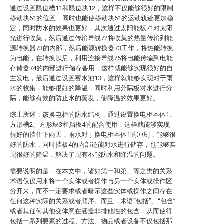
通过设置限位槽11和限位块12，这样不仅能够很好的限制
移动块61的位置，同时也能使移动块61的运动轨迹更加稳
定，同时防水的效果也更好，其次通过太阳能板71对太阳
光进行收集，然后通过传输导线72将收集的热量传输到能
源转换器73的内部，然后能源转换器73工作，将热能转换
为电能，在转换以后，利用连接导线75将电能传输到电能
存储器74的内部进行储存备用，这样就能够实现很好的自
主发电，最后通过设置蓄水池13，这样就能够实现对于雨
水的收集，能够很好的降温，同时利用分隔板对水进行分
隔，能够有效的防止水的蒸发，使降温的效果更好。
综上所述：该换电柜的防水结构，通过设置换电柜本体1、
方形槽2、方形块3和挡板4的配合使用，这样就能够实现
很好的挡住下雨天，雨水对于换电柜本体1的冲刷，能够很
好的防水，同时挡板4的内部还能对水进行储存，也能够实
现很好的降温，解决了现有不能防水和降温的问题。
需要说明的是，在本文中，诸如第一和第二等之类的关系
术语仅仅用来将一个实体或者操作与另一个实体或操作区
分开来，而不一定要求或者暗示这些实体或操作之间存在
任何这种实际的关系或者顺序。而且，术语“包括”、“包含”
或者其任何其他变体意在涵盖非排他性的包含，从而使得
包括一系列要素的过程、方法、物品或者设备不仅包括那