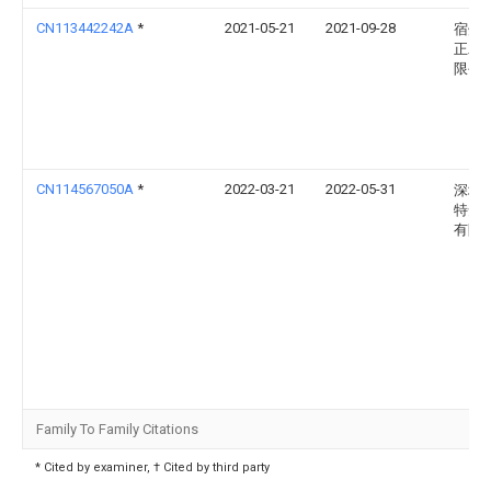
CN113442242A
*
2021-05-21
2021-09-28
宿州
正木
限公
CN114567050A
*
2022-03-21
2022-05-31
深圳
特安
有限
Family To Family Citations
* Cited by examiner, † Cited by third party