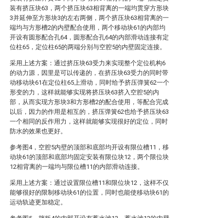
装有挤压块63，两个挤压块63相背离的一端均贯穿方形块
3并延伸至方形块3的左右两侧，两个挤压块63相背离的一
端均与方形槽2的内壁配合使用，两个移动块61的内部均
开设有圆形配合孔64，圆形配合孔64的内部滑动连接有定
位柱65，定位柱65的两端分别与空腔5的内壁固定连接。
采用上述方案：通过挤压块63受力来实现整个定位机构6
的动力源，因里是可以传递的，在挤压块63受力的同时带
动移动块61在定位柱65上滑动，同时给予挤压弹簧62一个
形变的力，这样就能够实现将挤压块63挤入空腔5的内
部，从而实现方形块3和方形槽2的配合使用，等配合完成
以后，因力的作用是相互的，挤压弹簧62也给予挤压块63
一个相同的反作用力，这样就能够实现很好的定位，同时
防水的效果也更好。
参考图4，空腔5内壁的顶部和底部均开设有限位槽11，移
动块61的顶部和底部均固定安装有限位块12，两个限位块
12相背离的一端均与限位槽11的内部滑动连接。
采用上述方案：通过设置限位槽11和限位块12，这样不仅
能够很好的限制移动块61的位置，同时也能使移动块61的
运动轨迹更加稳定。