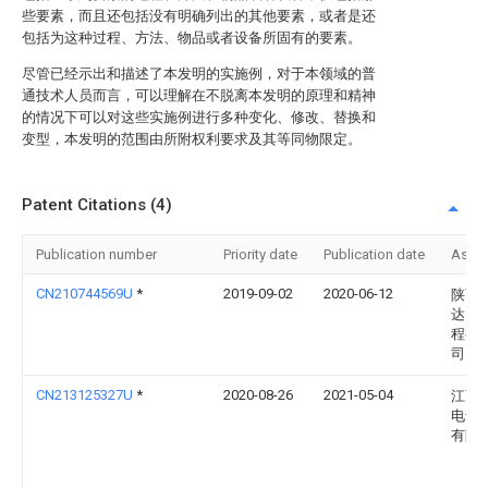
些要素，而且还包括没有明确列出的其他要素，或者是还
包括为这种过程、方法、物品或者设备所固有的要素。
尽管已经示出和描述了本发明的实施例，对于本领域的普
通技术人员而言，可以理解在不脱离本发明的原理和精神
的情况下可以对这些实施例进行多种变化、修改、替换和
变型，本发明的范围由所附权利要求及其等同物限定。
Patent Citations (4)
Publication number
Priority date
Publication date
Assi
CN210744569U
*
2019-09-02
2020-06-12
陕西
达电
程有
司
CN213125327U
*
2020-08-26
2021-05-04
江西
电气
有限