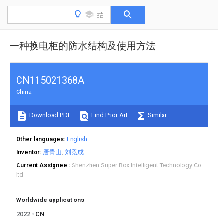
一种换电柜的防水结构及使用方法
CN115021368A
China
Download PDF
Find Prior Art
Similar
Other languages
English
Inventor
唐青山
刘竞成
Current Assignee
Shenzhen Super Box Intelligent Technology Co
ltd
Worldwide applications
2022
CN