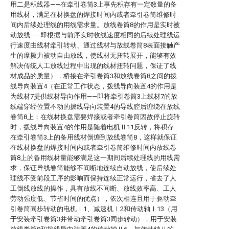
用二是积线器——在牵引卷筒3上事先积存有一定数量的备
用线材，满足在材换盘的焊接时间内或者牵引卷筒维修时
间内后续处理线的用线需求量。放线卷筒8的作用是实时被
动放线——即根据与前序实时收线速度相同的后续处理线运
行速度由线材牵引转动、通过线材与放线卷筒8表面接触产
生的摩擦力被动自由放线，使线材无扭转展开，能够有效
解决传统人工放线过程中出现的线材扭转问题，保证了线
材成品的质量），桥接在牵引卷筒3和放线卷筒8之间的拨
线导向装置4（在正常工作状态，拨线导向装置4的作用是
为线材7提供线材导向作用——即将牵引卷筒3上线材7的放
线端穿经位置不动的拨线导向装置4的导线腔后缠绕在放线
卷筒8上；在线材换盘需要焊接或者牵引卷筒因故停止旋转
时，拨线导向装置4的作用是随着电机Ⅱ11反转，将积存
在牵引卷筒3上的备用线材倒缠到放线卷筒8，这样就保证
在线材换盘的焊接时间内或者牵引卷筒维修时间内放线卷
筒8上的备用线材量能够满足这一期间后续处理线的用线需
求，保证导线卷筒能够不间断地连续自动放线，使后续处
理线不受前段工序的影响而保持连续正常运行，省去了人
工倒线放线的操作，具有放线不间断、放线效率高、工人
劳动强度低、节省时间的优点），依次相连且用于驱动牵
引卷筒同步转动的电机Ⅰ1、减速机Ⅰ2和传动轴Ⅰ13（用
于安装牵引卷筒3并带动牵引卷筒3同步转动），用于安装