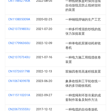
CN114852790A
2022-08-05
一种线材换盘时保持连续
自动放线且防止线材扭转
的装置
CN110835009A
2020-02-25
一种铜线焊锡的生产工艺
CN213739833U
2021-07-20
一种多纤维混纺纱线的低
张力加捻装置
CN217996360U
2022-12-09
一种单电机双驱动耗材收
卷机
CN213707343U
2021-07-16
一种电力施工用线缆收卷
装置
CN107265179B
2022-12-13
双轴四卷筒高速积线装置
CN106743997B
2023-06-20
象鼻收线和工字轮收线一
体的多功能收线机
CN115110201A
2022-09-27
一种缆绳和环形吊索的成
套制作装备及制作方法
CN206735553U
2017-12-12
一种电缆的自动卷放机