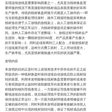
实现连续放线是重要影响因素之一，尤其是当线材换盘需
要焊接的情况下将直接影响到线材成品表面质量的好坏和
生产效率。传统的线材换盘焊接方式都是人工操作的——即
当当前线盘快要处理结束时，操作工根据经验提前将剩余
线材放在便于人工放线的放线架上，由人工放线来保证后
续处理生产线正常运行，为线材焊接提供足够的操作时
间。这种人工操作存在下述弊端：1、放线过程中线材会产
生扭转，每放一圈线材扭转360度，对产品质量产生极大
的不良影响；2、同时必须有两到三人配合，才能使线材进
行连续展开处理，这种方式费工耗时，工人劳动强度大，
生产效率低，尤其是线材规格越大对应的状况越严重。
发明内容
本发明的目的正是针对上述现有技术中所存在的不足之处
而提供的一种线材换盘时保持连续自动放线且防止线材扭
转的装置。利用本发明能够在线材换盘需要焊接时或者牵
引卷筒因故停止旋转时借助拨线导向装置将牵引卷筒上所
积线材转移到导线卷筒上，一方面保证导线卷筒能够不间
断地连续自动放线，使后续处理线不受前段工序的影响而
保持连续正常运行，另一方面为线材焊接或者维修提供了
足够的操作时间；同时利用本发明还能够有效解决传统人
工放线过程中出现的线材扭转问题，保证了线材成品的质