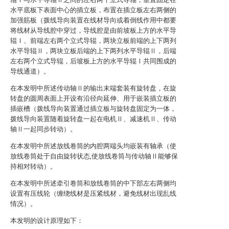
水平底板下表面中心的插立板，布置在插立板左右两侧的
加强筋板（拨线导向装置在线材导向或着倒线作用中都要
将线材从导线腔中穿过，导线腔是由前坡板上方的水平导
辊Ⅰ、前端左右两个立式导辊，两块立板前端的上下两列
水平导辊Ⅱ，两块立板后端的上下两列水平导辊Ⅱ，后端
左右两个立式导辊，后坡板上方的水平导辊Ⅰ共同围成的
导线通道）。
在本发明中所述传动轴Ⅱ的输出末端套装有旋转盘，在旋
转盘的圆周表面上开设有沿径向延伸、用于嵌装插立板的
插嵌槽（拨线导向装置通过插立板与旋转盘固定为一体，
拨线导向装置随着旋转盘一起在电机Ⅱ、减速机Ⅱ、传动
轴Ⅱ一起同步转动）。
在本发明中所述放线卷筒的内腔两端头均嵌装有轴承（使
放线卷筒处于自由旋转状态,使放线卷筒与传动轴Ⅱ能够保
持相对转动）。
在本发明中所述牵引卷筒和放线卷筒的中下部左右两侧均
设置有压线轮（缠绕线材是压紧线材，避免线材出现乱线
情况）。
本发明的设计原理如下：