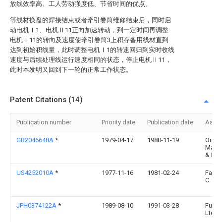
放线效率高、工人劳动强度低、节省时间的优点。
等线材换盘的焊接结束或者牵引卷筒维修结束后，同时启
动电机Ⅰ1、电机Ⅱ11正向加速转动，到一定时间再调整
电机Ⅱ11的转向及速度使牵引卷筒3上积存备用线材直到
达到初始积线量，此时调整电机Ⅰ1的转速回归到实时收线
速度与后续处理线运行速度相同的状态，停止电机Ⅱ11，
此时本发明又回到下一轮的正常工作状态。
Patent Citations (14)
Publication number
Priority date
Publication date
Assi
GB2046648A
*
1979-04-17
1980-11-19
Orion
Machi
& Eng
US4252010A
*
1977-11-16
1981-02-24
Fachi
C. S.R
JPH0374122A
*
1989-08-10
1991-03-28
Fujiku
Ltd