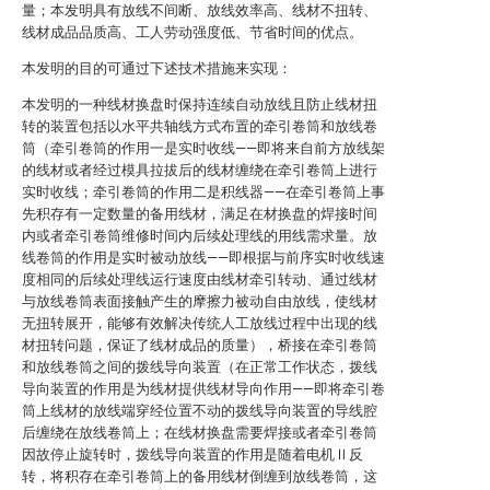
量；本发明具有放线不间断、放线效率高、线材不扭转、
线材成品品质高、工人劳动强度低、节省时间的优点。
本发明的目的可通过下述技术措施来实现：
本发明的一种线材换盘时保持连续自动放线且防止线材扭
转的装置包括以水平共轴线方式布置的牵引卷筒和放线卷
筒（牵引卷筒的作用一是实时收线——即将来自前方放线架
的线材或者经过模具拉拔后的线材缠绕在牵引卷筒上进行
实时收线；牵引卷筒的作用二是积线器——在牵引卷筒上事
先积存有一定数量的备用线材，满足在材换盘的焊接时间
内或者牵引卷筒维修时间内后续处理线的用线需求量。放
线卷筒的作用是实时被动放线——即根据与前序实时收线速
度相同的后续处理线运行速度由线材牵引转动、通过线材
与放线卷筒表面接触产生的摩擦力被动自由放线，使线材
无扭转展开，能够有效解决传统人工放线过程中出现的线
材扭转问题，保证了线材成品的质量），桥接在牵引卷筒
和放线卷筒之间的拨线导向装置（在正常工作状态，拨线
导向装置的作用是为线材提供线材导向作用——即将牵引卷
筒上线材的放线端穿经位置不动的拨线导向装置的导线腔
后缠绕在放线卷筒上；在线材换盘需要焊接或者牵引卷筒
因故停止旋转时，拨线导向装置的作用是随着电机Ⅱ反
转，将积存在牵引卷筒上的备用线材倒缠到放线卷筒，这