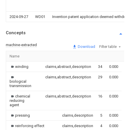
2024-09-27
WD01
Invention patent application deemed withdrawn
Concepts
machine-extracted
Download
Filter table
Name
Im
winding
claims,abstract,description
34
0.000
claims,abstract,description
29
0.000
biological
transmission
chemical
claims,abstract,description
16
0.000
reducing
agent
pressing
claims,description
5
0.000
reinforcing effect
claims,description
4
0.000