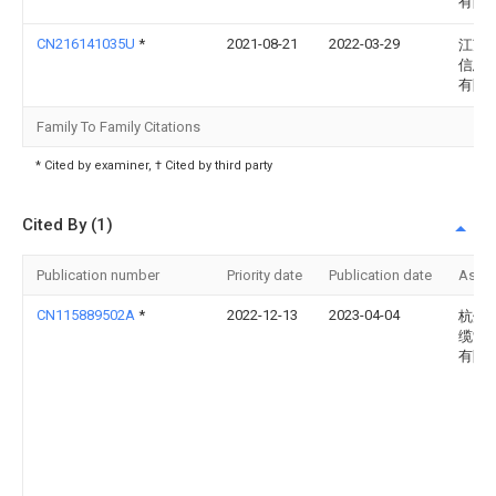
有限
CN216141035U
*
2021-08-21
2022-03-29
江苏
信息
有限
Family To Family Citations
* Cited by examiner, † Cited by third party
Cited By (1)
Publication number
Priority date
Publication date
Assi
CN115889502A
*
2022-12-13
2023-04-04
杭州
缆索
有限