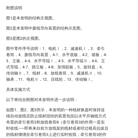
附图说明
图1是本发明的结构主视图。
图2是本发明中拨线导向装置的结构示意图。
图3是图2的左视图。
图中零件序号说明：1、电机Ⅰ，2、减速机Ⅰ，3、牵引
卷筒，4、拨线导向装置，4-1、水平底板，4-2、坡板，4-
3、立板，4-4、水平导辊Ⅰ，4-5、水平导辊Ⅱ，4-6、立
式导辊，4-7、插立板，4-8、加强筋板，5、旋转盘，6、
传动轴Ⅱ，7、线材，8、放线卷筒，9、减速机Ⅱ，10、
轴承，11、电机Ⅱ，12、压线轮，13、传动轴Ⅰ。
具体实施方式
以下将结合附图对本发明作进一步说明：
如图1、图2、图3所示，本发明的一种线材换盘时保持连
续自动放线且防止线材扭转的装置包括以水平共轴线方式
布置的牵引卷筒3和放线卷筒8（牵引卷筒3的作用一是实
时收线——即将来自前方放线架的线材或者经过模具拉拔后
的线材缠绕在牵引卷筒3上进行实时收线；牵引卷筒3的作