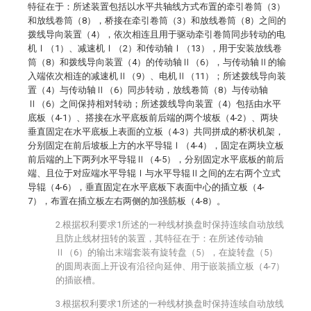
特征在于：所述装置包括以水平共轴线方式布置的牵引卷筒（3）
和放线卷筒（8），桥接在牵引卷筒（3）和放线卷筒（8）之间的
拨线导向装置（4），依次相连且用于驱动牵引卷筒同步转动的电
机Ⅰ（1）、减速机Ⅰ（2）和传动轴Ⅰ（13），用于安装放线卷
筒（8）和拨线导向装置（4）的传动轴Ⅱ（6），与传动轴Ⅱ的输
入端依次相连的减速机Ⅱ（9）、电机Ⅱ（11）；所述拨线导向装
置（4）与传动轴Ⅱ（6）同步转动，放线卷筒（8）与传动轴
Ⅱ（6）之间保持相对转动；所述拨线导向装置（4）包括由水平
底板（4-1）、搭接在水平底板前后端的两个坡板（4-2）、两块
垂直固定在水平底板上表面的立板（4-3）共同拼成的桥状机架，
分别固定在前后坡板上方的水平导辊Ⅰ（4-4），固定在两块立板
前后端的上下两列水平导辊Ⅱ（4-5），分别固定水平底板的前后
端、且位于对应端水平导辊Ⅰ与水平导辊Ⅱ之间的左右两个立式
导辊（4-6），垂直固定在水平底板下表面中心的插立板（4-
7），布置在插立板左右两侧的加强筋板（4-8）。
2.根据权利要求1所述的一种线材换盘时保持连续自动放线
且防止线材扭转的装置，其特征在于：在所述传动轴
Ⅱ（6）的输出末端套装有旋转盘（5），在旋转盘（5）
的圆周表面上开设有沿径向延伸、用于嵌装插立板（4-7）
的插嵌槽。
3.根据权利要求1所述的一种线材换盘时保持连续自动放线