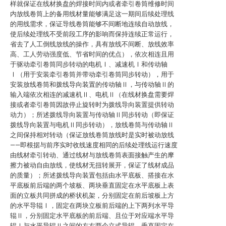
样就保证在线材换盘的焊接时间内或者牵引卷筒维修时间
内放线卷筒上的备用线材量能够满足这一期间后续处理线
的用线需求，保证导线卷筒能够不间断地连续自动放线，
使后续处理线不受前段工序的影响而保持连续正常运行，
省去了人工倒线放线的操作，具有放线不间断、放线效率
高、工人劳动强度低、节省时间的优点），依次相连且用
于驱动牵引卷筒同步转动的电机Ⅰ、减速机Ⅰ和传动轴
Ⅰ（用于安装牵引卷筒并带动牵引卷筒同步转动），用于
安装放线卷筒和拨线导向装置的传动轴Ⅱ，与传动轴Ⅱ的
输入端依次相连的减速机Ⅱ、电机Ⅱ（在线材换盘需要焊
接或者牵引卷筒因故停止旋转时为拨线导向装置提供转动
动力）；所述拨线导向装置与传动轴Ⅱ同步转动（即保证
拨线导向装置与电机Ⅱ同步转动），放线卷筒与传动轴Ⅱ
之间保持相对转动（保证放线卷筒放线时是实时被动放线
——即根据与前序实时收线速度相同的后续处理线运行速度
由线材牵引转动、通过线材与放线卷筒表面接触产生的摩
擦力被动自由放线，使线材无扭转展开，保证了线材成品
的质量）；所述拨线导向装置包括由水平底板、搭接在水
平底板前后端的两个坡板、两块垂直固定在水平底板上表
面的立板共同拼成的桥状机架，分别固定在前后坡板上方
的水平导辊Ⅰ，固定在两块立板前后端的上下两列水平导
辊Ⅱ，分别固定水平底板的前后端、且位于对应端水平导
辊Ⅰ与水平导辊Ⅱ之间的左右两个立式导辊，垂直固定在