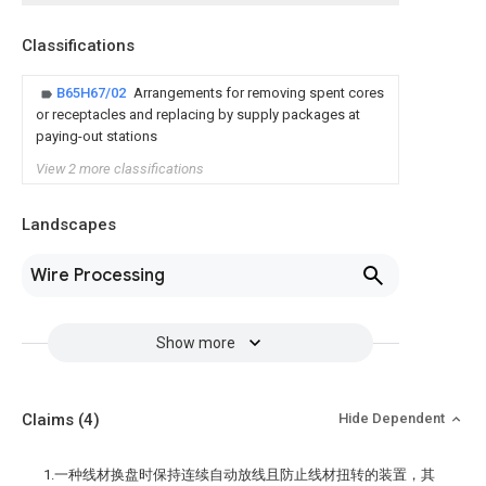
Classifications
B65H67/02
Arrangements for removing spent cores
or receptacles and replacing by supply packages at
paying-out stations
View 2 more classifications
Landscapes
Wire Processing
Show more
Claims
(4)
Hide Dependent
1.一种线材换盘时保持连续自动放线且防止线材扭转的装置，其