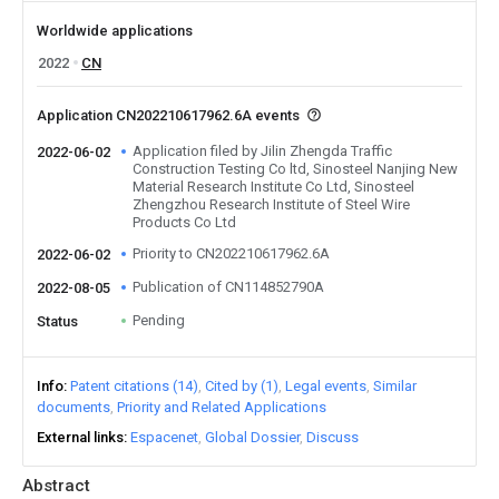
Worldwide applications
2022
CN
Application CN202210617962.6A events
Application filed by Jilin Zhengda Traffic
2022-06-02
Construction Testing Co ltd, Sinosteel Nanjing New
Material Research Institute Co Ltd, Sinosteel
Zhengzhou Research Institute of Steel Wire
Products Co Ltd
Priority to CN202210617962.6A
2022-06-02
Publication of CN114852790A
2022-08-05
Pending
Status
Info
Patent citations (14)
Cited by (1)
Legal events
Similar
documents
Priority and Related Applications
External links
Espacenet
Global Dossier
Discuss
Abstract