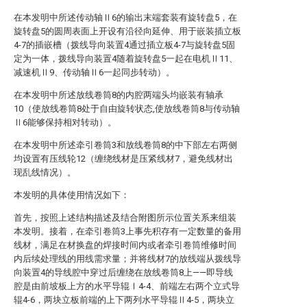
在本发明中所述传动轴Ⅱ6的输出末端套装有旋转盘5，在
旋转盘5的圆周表面上开设有沿径向延伸、用于嵌装插立板
4-7的插嵌槽（拨线导向装置4通过插立板4-7与旋转盘5固
定为一体，拨线导向装置4随着旋转盘5一起在电机Ⅱ11、
减速机Ⅱ9、传动轴Ⅱ6一起同步转动）。
在本发明中所述放线卷筒8的内腔两端头均嵌装有轴承
10（使放线卷筒8处于自由旋转状态,使放线卷筒8与传动轴
Ⅱ6能够保持相对转动）。
在本发明中所述牵引卷筒3和放线卷筒8的中下部左右两侧
均设置有压线轮12（缠绕线材是压紧线材7，避免线材出
现乱线情况）。
本发明的具体使用情况如下：
首先，按照上述结构描述及结合附图所示位置关系来组装
本发明。接着，在牵引卷筒3上事先积存有一定数量的备用
线材，满足在材换盘的焊接时间内或者牵引卷筒维修时间
内后续处理线的用线需求量；并将线材7的放线端从拨线导
向装置4的导线腔中穿过后缠绕在放线卷筒8上——即导线
腔是由前坡板上方的水平导辊Ⅰ4-4、前端左右两个立式导
辊4-6，两块立板前端的上下两列水平导辊Ⅱ4-5，两块立