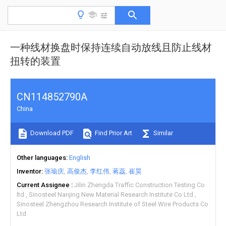
一种线材换盘时保持连续自动放线且防止线材
扭转的装置
CN114852790A
China
Download PDF
Find Prior Art
Similar
Other languages
English
Inventor
张瑜庆
高俊杰
李红伟
蒋蕊
崔昊
Current Assignee
Jilin Zhengda Traffic Construction Testing Co
ltd
Sinosteel Nanjing New Material Research Institute Co Ltd
Sinosteel Zhengzhou Research Institute of Steel Wire Products Co
Ltd