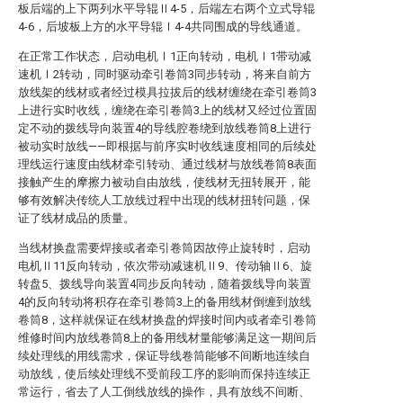
板后端的上下两列水平导辊Ⅱ4-5，后端左右两个立式导辊
4-6，后坡板上方的水平导辊Ⅰ4-4共同围成的导线通道。
在正常工作状态，启动电机Ⅰ1正向转动，电机Ⅰ1带动减
速机Ⅰ2转动，同时驱动牵引卷筒3同步转动，将来自前方
放线架的线材或者经过模具拉拔后的线材缠绕在牵引卷筒3
上进行实时收线，缠绕在牵引卷筒3上的线材又经过位置固
定不动的拨线导向装置4的导线腔卷绕到放线卷筒8上进行
被动实时放线——即根据与前序实时收线速度相同的后续处
理线运行速度由线材牵引转动、通过线材与放线卷筒8表面
接触产生的摩擦力被动自由放线，使线材无扭转展开，能
够有效解决传统人工放线过程中出现的线材扭转问题，保
证了线材成品的质量。
当线材换盘需要焊接或者牵引卷筒因故停止旋转时，启动
电机Ⅱ11反向转动，依次带动减速机Ⅱ9、传动轴Ⅱ6、旋
转盘5、拨线导向装置4同步反向转动，随着拨线导向装置
4的反向转动将积存在牵引卷筒3上的备用线材倒缠到放线
卷筒8，这样就保证在线材换盘的焊接时间内或者牵引卷筒
维修时间内放线卷筒8上的备用线材量能够满足这一期间后
续处理线的用线需求，保证导线卷筒能够不间断地连续自
动放线，使后续处理线不受前段工序的影响而保持连续正
常运行，省去了人工倒线放线的操作，具有放线不间断、