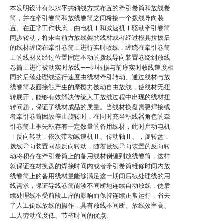
本发明设计有以水平共轴线方式布置的牵引卷筒和放线卷
筒，并在牵引卷筒和放线卷筒之间桥接一个拨线导向装
置。在正常工作状态，由电机Ⅰ和减速机Ⅰ驱动牵引卷筒
同步转动，将来自前方放线架的线材或者经过模具拉拔后
的线材缠绕在牵引卷筒上进行实时收线，缠绕在牵引卷筒
上的线材又经过位置固定不动的拨线导向装置卷绕到放线
卷筒上进行被动实时放线——即根据与前序实时收线速度相
同的后续处理线运行速度由线材牵引转动、通过线材与放
线卷筒表面接触产生的摩擦力被动自由放线，使线材无扭
转展开，能够有效解决传统人工放线过程中出现的线材扭
转问题，保证了线材成品的质量。当线材换盘需要焊接或
者牵引卷筒因故停止旋转时，在同时充当积线器角色的牵
引卷筒上事先积存有一定数量的备用线材，此时启动电机
Ⅱ反向转动，依次带动减速机Ⅱ、传动轴Ⅱ、，旋转盘，
拨线导向装置同步反向转动，随着拨线导向装置的反向转
动将积存在牵引卷筒上的备用线材倒缠到放线卷筒，这样
就保证在材换盘的焊接时间内或者牵引卷筒维修时间内放
线卷筒上的备用线材量能够满足这一期间后续处理线的用
线需求，保证导线卷筒能够不间断地连续自动放线，使后
续处理线不受前段工序的影响而保持连续正常运行，省去
了人工倒线放线的操作，具有放线不间断、放线效率高、
工人劳动强度低、节省时间的优点。