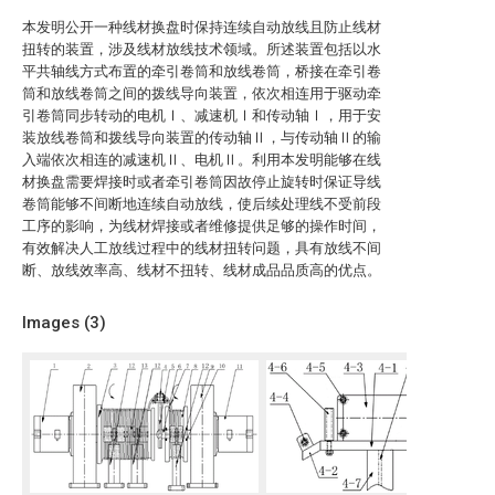
本发明公开一种线材换盘时保持连续自动放线且防止线材
扭转的装置，涉及线材放线技术领域。所述装置包括以水
平共轴线方式布置的牵引卷筒和放线卷筒，桥接在牵引卷
筒和放线卷筒之间的拨线导向装置，依次相连用于驱动牵
引卷筒同步转动的电机Ⅰ、减速机Ⅰ和传动轴Ⅰ，用于安
装放线卷筒和拨线导向装置的传动轴Ⅱ，与传动轴Ⅱ的输
入端依次相连的减速机Ⅱ、电机Ⅱ。利用本发明能够在线
材换盘需要焊接时或者牵引卷筒因故停止旋转时保证导线
卷筒能够不间断地连续自动放线，使后续处理线不受前段
工序的影响，为线材焊接或者维修提供足够的操作时间，
有效解决人工放线过程中的线材扭转问题，具有放线不间
断、放线效率高、线材不扭转、线材成品品质高的优点。
Images (
3
)