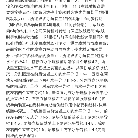
放线卷筒8和拨线导向装置4的传动轴Ⅱ6，与传动轴Ⅱ的
输入端依次相连的减速机Ⅱ9、电机Ⅱ11（在线材换盘需
要焊接或者牵引卷筒因故停止旋转时为拨线导向装置4提供
转动动力）；所述拨线导向装置4与传动轴Ⅱ6同步转动
（即保证拨线导向装置4与电机Ⅱ11同步转动），放线卷
筒8与传动轴Ⅱ6之间保持相对转动（保证放线卷筒8放线
时是实时被动放线——即根据与前序实时收线速度相同的后
续处理线运行速度由线材牵引转动、通过线材与放线卷筒8
表面接触产生的摩擦力被动自由放线，使线材无扭转展
开，保证了线材成品的质量）；所述拨线导向装置4包括由
水平底板4-1、搭接在水平底板前后端的两个坡板4-2、两
块垂直固定在水平底板上表面的立板4-3共同拼成的桥状机
架，分别固定在前后坡板上方的水平导辊Ⅰ4-4，固定在两
块立板前后端的上下两列水平导辊Ⅱ4-5，分别固定水平底
板的前后端、且位于对应端水平导辊Ⅰ与水平导辊Ⅱ之间
的左右两个立式导辊4-6，垂直固定在水平底板下表面中心
的插立板4-7，布置在插立板左右两侧的加强筋板4-8（拨
线导向装置4在线材导向或着倒线作用中都要将线材7从导
线腔中穿过，导线腔是由前坡板上方的水平导辊Ⅰ4-4、前
端左右两个立式导辊4-6，两块立板前端的上下两列水平导
辊Ⅱ4-5，两块立板后端的上下两列水平导辊Ⅱ4-5，后端
左右两个立式导辊4-6，后坡板上方的水平导辊Ⅰ4-4共同
围成的导线通道）。