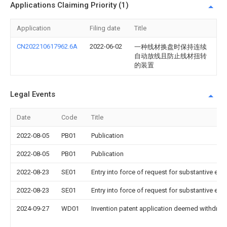
Applications Claiming Priority (1)
Application
Filing date
Title
CN202210617962.6A
2022-06-02
一种线材换盘时保持连续
自动放线且防止线材扭转
的装置
Legal Events
Date
Code
Title
2022-08-05
PB01
Publication
2022-08-05
PB01
Publication
2022-08-23
SE01
Entry into force of request for substantive exa
2022-08-23
SE01
Entry into force of request for substantive exa
2024-09-27
WD01
Invention patent application deemed withdrawn