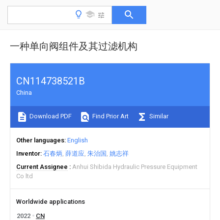
一种单向阀组件及其过滤机构
CN114738521B
China
Download PDF
Find Prior Art
Similar
Other languages
English
Inventor
石春炳
薛道应
朱治国
姚志祥
Current Assignee
Anhui Shibida Hydraulic Pressure Equipment
Co ltd
Worldwide applications
2022
CN