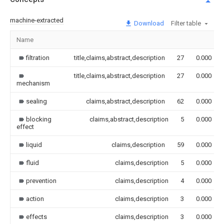
machine-extracted
Download
Filter table
Name
filtration
title,claims,abstract,description
27
0.000
title,claims,abstract,description
27
0.000
mechanism
sealing
claims,abstract,description
62
0.000
blocking
claims,abstract,description
5
0.000
effect
liquid
claims,description
59
0.000
fluid
claims,description
5
0.000
prevention
claims,description
4
0.000
action
claims,description
3
0.000
effects
claims,description
3
0.000