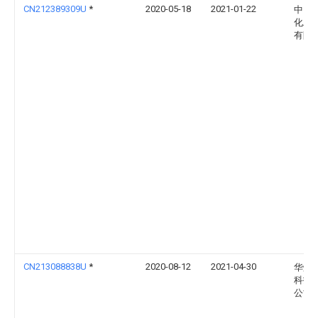
CN212389309U
*
2020-05-18
2021-01-22
中国
化工
有限
CN213088838U
*
2020-08-12
2021-04-30
华煤
科技
公司