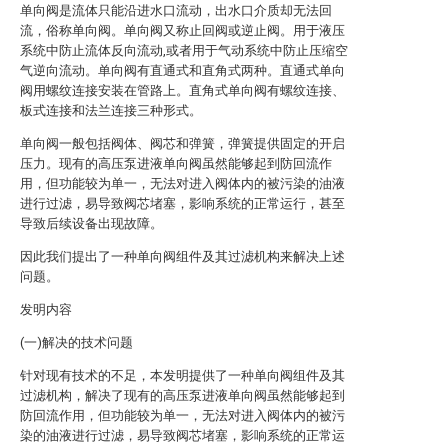
单向阀是流体只能沿进水口流动，出水口介质却无法回
流，俗称单向阀。单向阀又称止回阀或逆止阀。用于液压
系统中防止流体反向流动,或者用于气动系统中防止压缩空
气逆向流动。单向阀有直通式和直角式两种。直通式单向
阀用螺纹连接安装在管路上。直角式单向阀有螺纹连接、
板式连接和法兰连接三种形式。
单向阀一般包括阀体、阀芯和弹簧，弹簧提供固定的开启
压力。现有的高压泵进液单向阀虽然能够起到防回流作
用，但功能较为单一，无法对进入阀体内的被污染的油液
进行过滤，易导致阀芯堵塞，影响系统的正常运行，甚至
导致后续设备出现故障。
因此我们提出了一种单向阀组件及其过滤机构来解决上述
问题。
发明内容
(一)解决的技术问题
针对现有技术的不足，本发明提供了一种单向阀组件及其
过滤机构，解决了现有的高压泵进液单向阀虽然能够起到
防回流作用，但功能较为单一，无法对进入阀体内的被污
染的油液进行过滤，易导致阀芯堵塞，影响系统的正常运