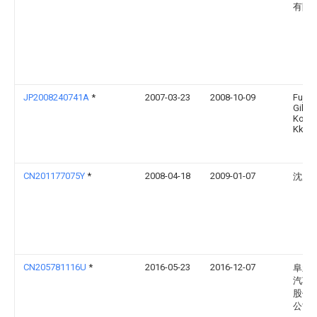
有限
JP2008240741A
*
2007-03-23
2008-10-09
Fujita
Giken
Kogy
Kk
CN201177075Y
*
2008-04-18
2009-01-07
沈康
CN205781116U
*
2016-05-23
2016-12-07
阜新
汽车
股份
公司