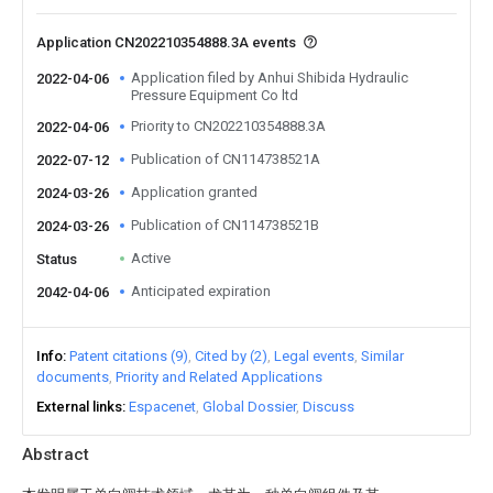
Application CN202210354888.3A events
Application filed by Anhui Shibida Hydraulic
2022-04-06
Pressure Equipment Co ltd
Priority to CN202210354888.3A
2022-04-06
Publication of CN114738521A
2022-07-12
Application granted
2024-03-26
Publication of CN114738521B
2024-03-26
Active
Status
Anticipated expiration
2042-04-06
Info
Patent citations (9)
Cited by (2)
Legal events
Similar
documents
Priority and Related Applications
External links
Espacenet
Global Dossier
Discuss
Abstract