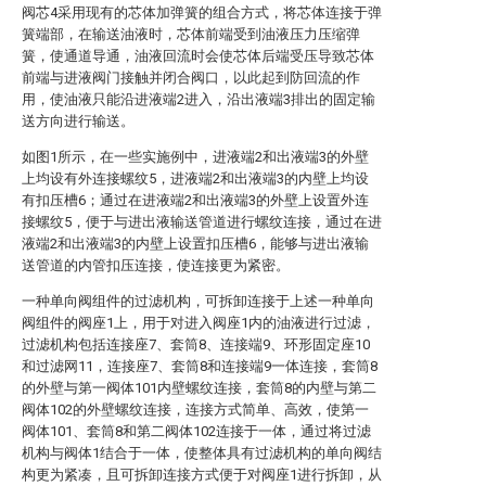
阀芯4采用现有的芯体加弹簧的组合方式，将芯体连接于弹
簧端部，在输送油液时，芯体前端受到油液压力压缩弹
簧，使通道导通，油液回流时会使芯体后端受压导致芯体
前端与进液阀门接触并闭合阀口，以此起到防回流的作
用，使油液只能沿进液端2进入，沿出液端3排出的固定输
送方向进行输送。
如图1所示，在一些实施例中，进液端2和出液端3的外壁
上均设有外连接螺纹5，进液端2和出液端3的内壁上均设
有扣压槽6；通过在进液端2和出液端3的外壁上设置外连
接螺纹5，便于与进出液输送管道进行螺纹连接，通过在进
液端2和出液端3的内壁上设置扣压槽6，能够与进出液输
送管道的内管扣压连接，使连接更为紧密。
一种单向阀组件的过滤机构，可拆卸连接于上述一种单向
阀组件的阀座1上，用于对进入阀座1内的油液进行过滤，
过滤机构包括连接座7、套筒8、连接端9、环形固定座10
和过滤网11，连接座7、套筒8和连接端9一体连接，套筒8
的外壁与第一阀体101内壁螺纹连接，套筒8的内壁与第二
阀体102的外壁螺纹连接，连接方式简单、高效，使第一
阀体101、套筒8和第二阀体102连接于一体，通过将过滤
机构与阀体1结合于一体，使整体具有过滤机构的单向阀结
构更为紧凑，且可拆卸连接方式便于对阀座1进行拆卸，从