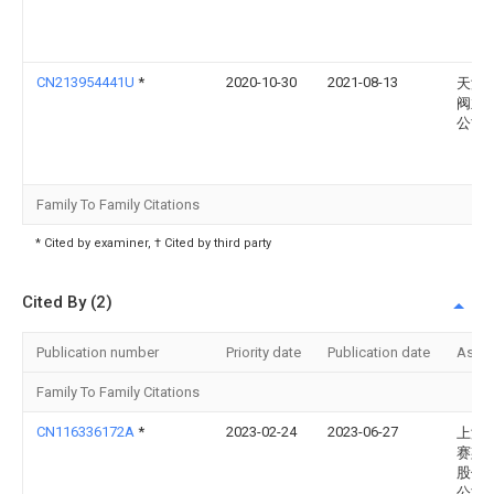
CN213954441U
*
2020-10-30
2021-08-13
天津
阀业
公司
Family To Family Citations
* Cited by examiner, † Cited by third party
Cited By (2)
Publication number
Priority date
Publication date
Assi
Family To Family Citations
CN116336172A
*
2023-02-24
2023-06-27
上海
赛斯
股份
公司