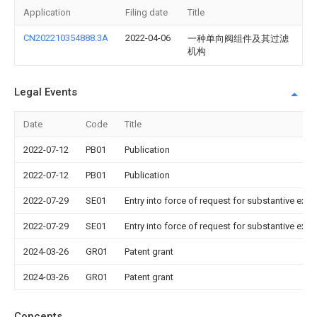
Application
Filing date
Title
CN202210354888.3A
2022-04-06
一种单向阀组件及其过滤
机构
Legal Events
Date
Code
Title
2022-07-12
PB01
Publication
2022-07-12
PB01
Publication
2022-07-29
SE01
Entry into force of request for substantive exa
2022-07-29
SE01
Entry into force of request for substantive exa
2024-03-26
GR01
Patent grant
2024-03-26
GR01
Patent grant
Concepts