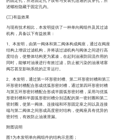
的固定孔，所述固定孔下设有与安装孔连通的贯穿孔，所
述螺栓隐藏于固定孔内。
(三)有益效果
与现有技术相比，本发明提供了一种单向阀组件及其过滤
机构，具备以下有益效果：
1、本发明，由第一阀体和第二阀体构成阀座，通过在阀座
结构上增设过滤机构，并将该过滤机构与阀体之间进行高
度结合，使整体结构更为紧凑，在起到油液防回流作用的
同时，能够对油液进行有效过滤，防止被污染的油液堵塞
阀芯甚至影响系统的正常运行。
2、本发明，通过第一环形密封槽、第二环形密封槽和第三
环形密封槽配合形成优弧形密封槽，通过第四环形密封槽
与第五环形密封槽配合形成半圆弧形密封槽，采用与优弧
形密封槽和半圆弧形密封槽分别适配的第一密封圈和第二
密封圈，使第一阀体、连接端和环形固定座之间以及连接
端与第二阀体之间形成高度密封结构，使阀座具有优异的
密封性，有效防止油液泄漏。
附图说明
图1为本发明单向阀组件的结构示意图；