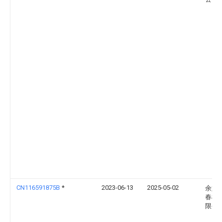
CN116591875B
*
2023-06-13
2025-05-02
余姚
春机
限公