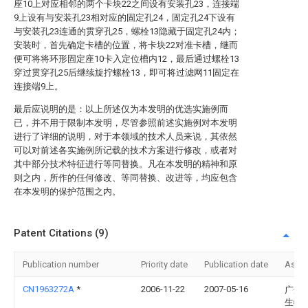
座10上对应相邻的两个卡块22之间设有安装孔23，连接端
9上设有与安装孔23相对应的固定孔24，固定孔24下设有
与安装孔23连通的贯穿孔25，螺栓13隐藏于固定孔24内；
安装时，首先确定卡槽的位置，将卡块22对准卡槽，继而
便可将将环形固定座10卡入定位槽内12，最后通过螺栓13
穿过贯穿孔25后继续旋拧螺栓13，即可将过滤网11固定在
连接端9上。
最后应说明的是：以上所述仅为本发明的优选实施例而
已，并不用于限制本发明，尽管参照前述实施例对本发明
进行了详细的说明，对于本领域的技术人员来说，其依然
可以对前述各实施例所记载的技术方案进行修改，或者对
其中部分技术特征进行等同替换。凡在本发明的精神和原
则之内，所作的任何修改、等同替换、改进等，均应包含
在本发明的保护范围之内。
Patent Citations (9)
Publication number
Priority date
Publication date
Assi
CN1963272A
*
2006-11-22
2007-05-16
广州
生物