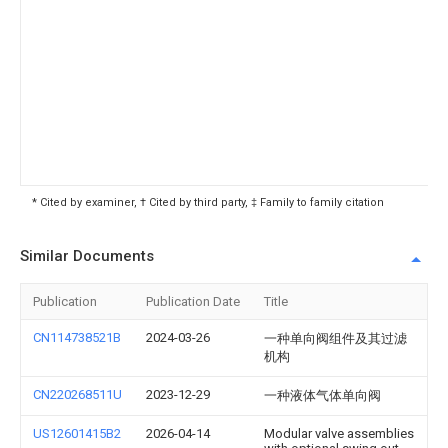
* Cited by examiner, † Cited by third party, ‡ Family to family citation
Similar Documents
Publication
Publication Date
Title
CN114738521B
2024-03-26
一种单向阀组件及其过滤
机构
CN220268511U
2023-12-29
一种液体气体单向阀
US12601415B2
2026-04-14
Modular valve assemblies