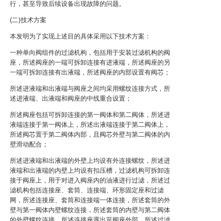
行，甚至导致后续设备出现故障的问题。
(二)技术方案
本发明为了实现上述目的具体采用以下技术方案：
一种单向阀组件的过滤机构，包括用于安装过滤机构的阀
座，所述阀座的一端可拆卸连接有进液端，所述阀座的另
一端可拆卸连接有出液端，所述阀座的内部设置有阀芯；
所述进液端和出液端与阀座之间均采用螺纹连接方式，所
述进液端、出液端和阀座的中线重合设置；
所述阀座包括可拆卸连接的第一阀体和第二阀体，所述进
液端连接于第一阀体上，所述出液端连接于第二阀体上，
所述阀芯置于第二阀体内部，且阀芯外壁与第二阀体的内
壁滑动配合；
所述进液端和出液端的外壁上均设有外连接螺纹，所述进
液端和出液端的内壁上均设有扣压槽，过滤机构可拆卸连
接于阀座上，用于对进入阀座内的油液进行过滤，所述过
滤机构包括连接座、套筒、连接端、环形固定座和过滤
网，所述连接座、套筒和连接端一体连接，所述套筒的外
壁与第一阀体内壁螺纹连接，所述套筒的内壁与第二阀体
的外壁螺纹连接，所述连接座露出至阀座外部，所述过滤