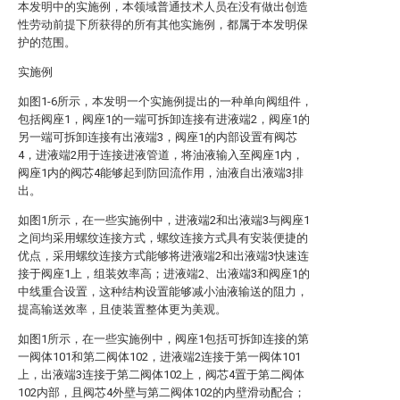
本发明中的实施例，本领域普通技术人员在没有做出创造
性劳动前提下所获得的所有其他实施例，都属于本发明保
护的范围。
实施例
如图1-6所示，本发明一个实施例提出的一种单向阀组件，
包括阀座1，阀座1的一端可拆卸连接有进液端2，阀座1的
另一端可拆卸连接有出液端3，阀座1的内部设置有阀芯
4，进液端2用于连接进液管道，将油液输入至阀座1内，
阀座1内的阀芯4能够起到防回流作用，油液自出液端3排
出。
如图1所示，在一些实施例中，进液端2和出液端3与阀座1
之间均采用螺纹连接方式，螺纹连接方式具有安装便捷的
优点，采用螺纹连接方式能够将进液端2和出液端3快速连
接于阀座1上，组装效率高；进液端2、出液端3和阀座1的
中线重合设置，这种结构设置能够减小油液输送的阻力，
提高输送效率，且使装置整体更为美观。
如图1所示，在一些实施例中，阀座1包括可拆卸连接的第
一阀体101和第二阀体102，进液端2连接于第一阀体101
上，出液端3连接于第二阀体102上，阀芯4置于第二阀体
102内部，且阀芯4外壁与第二阀体102的内壁滑动配合；