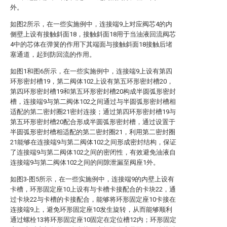
外。
如图2所示，在一些实施例中，连接端9上对应阀芯4的内
侧壁上设有接触斜面18，接触斜面18用于当油液回流阀芯
4中的芯体在弹簧的作用下其端面与接触斜面18接触后堵
塞通道，起到防回流的作用。
如图1和图6所示，在一些实施例中，连接端9上设有第四
环形密封槽19，第二阀体102上设有第五环形密封槽20，
第四环形密封槽19和第五环形密封槽20构成半圆弧形密封
槽，连接端9与第二阀体102之间通过与半圆弧形密封槽相
适配的第二密封圈21密封连接；通过第四环形密封槽19与
第五环形密封槽20配合形成半圆弧形密封槽，通过设置于
半圆弧形密封槽相适配的第二密封圈21，利用第二密封圈
21能够在连接端9与第二阀体102之间形成密封结构，保证
了连接端9与第二阀体102之间的密闭性，有效避免油液自
连接端9与第二阀体102之间的间隙泄漏至阀座1外。
如图3-图5所示，在一些实施例中，连接端9的内壁上设有
卡槽，环形固定座10上设有与卡槽卡接配合的卡块22，通
过卡块22与卡槽的卡接配合，能够将环形固定座10卡接在
连接端9上，避免环形固定座10发生旋转，从而能够顺利
通过螺栓13将环形固定座10固定在定位槽12内；环形固定