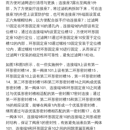
而方便对滤网进行清理与更换；连接座7露出至阀座1外
部，为了方便旋拧连接座7，将过滤机构拆卸下来，可在连
接座7的外壁上设置防护纹，也可将连接座7外端面设置成
正六角螺帽结构，以方便配合扳手拧动连接座7；过滤网
11固定在环形固定座10的通孔内，连接端9的内部设有定
位槽12，通过在连接端9内设置定位槽12，方便对环形固
定座10进行定位，过滤网11通过环形固定座10安置于定位
槽12的内部，环形固定座10通过螺栓13固定安装于定位槽
12内，通过螺栓13对环形固定座10进行固定，从而保证了
过滤网11安装的稳定性和可靠性，避免过滤网11松动。
如图1和图5所示，在一些实施例中，连接端9上设有第一
环形密封槽14，第一阀体101上设有第二环形密封槽15，
环形固定座10上设有第三环形密封槽16，第一环形密封槽
14、第二环形密封槽15和第三环形密封槽16之间构成优弧
形密封槽，第一阀体101、连接端9和环形固定座10之间通
过与优弧形密封槽相适配的第一密封圈17密封连接；通过
第一环形密封槽14、第二环形密封槽15和第三环形密封槽
16的相应设置，能够在阀座1内形成一个优弧形密封槽，
继而通过与该优弧形密封槽相匹配的第一密封圈17，在第
一阀体101、连接端9和环形固定座10的连接端之间形成密
封结构，保证了阀座1的密封性，有效避免油液自第一阀体
101、连接端9和环形固定座10之间的间隙泄漏至阀座1