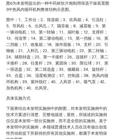
图6为本发明提出的一种中药材饮片炮制用筛选干燥装置图
5中热风内循环机构整体结构示意图。
图中：1、工作台；2、筛选箱；3、吹风箱；4、引流柱；
5、导风柱；6、出风孔；7、隔音板；8、减震板；9、第
一驱动电机；10、第一转轴；11、扇叶板；12、支撑杆；
13、传送带；14、第二驱动电机；15、第一挡板；16、第
二挡板；17、收集箱；18、操作面板；19、支杆；20、引
物板；21、入料孔；22、第三驱动电机；23、第二转轴；
24、辅助转盘；25、第一卡接杆；26、连接杆；27、第二
卡接杆；28、往复杆；29、紧固块；30、限位球；31、第
一筛选盘；32、第二筛选盘；33、储藏箱；34、旋转杆；
35、合盖；36、湿度检测仪；37、控制器；38、热风内循
环机构；39、紫外线灯；40、入风管；41、吸气泵；42、
加热机构；43、出风管。
具体实施方式
下面将结合本发明实施例中的附图，对本发明实施例中的
技术方案进行清楚、完整地描述，显然，所描述的实施例
仅仅是本发明一部分实施例，而不是全部的实施例。基于
本发明中的实施例，本领域普通技术人员在没有做出创造
性劳动前提下所获得的所有其他实施例，都属于本发明保