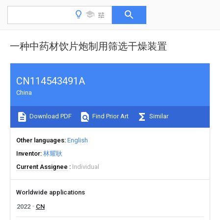
一种中药材饮片炮制用筛选干燥装置
CN114543491A
China
Download PDF
Find Prior Art
Similar
Other languages
English
Inventor
林耀耿
Current Assignee
Individual
Worldwide applications
2022
CN