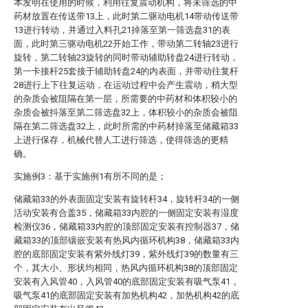
本发明在使用的时候，利用往复震动机构，将未筛选的中
药材放置在传送带13上，此时第二驱动电机14带动传送带
13进行转动，并通过入料孔21掉落至第一筛选盘31的表
面，此时第三驱动电机22开始工作，带动第二转轴23进行
旋转，第二转轴23旋转的同时带动辅助转盘24进行转动，
第一卡接杆25套接于辅助转盘24的内表面，并带动往复杆
28进行上下往复运动，在运动过程中会产生震动，稍大型
的杂质会被阻隔在第一层，所需要的中药材和体积较小的
杂质会被抖落至第二筛选盘32上，体积较小的杂质会被阻
隔在第二筛选盘32上，此时所需的中药材掉落至储藏箱33
上进行保存，机械代替人工进行筛选，使得筛选的更精
确。
实施例3：基于实施例1有所不同的是；
储藏箱33的外表面固定安装有旋转杆34，旋转杆34的一侧
活动安装有合盖35，储藏箱33内腔的一侧固定安装有湿度
检测仪36，储藏箱33内腔的顶部固定安装有控制器37，储
藏箱33的顶部镶嵌安装有热风内循环机构38，储藏箱33内
腔的底部固定安装有紫外线灯39，紫外线灯39的数量有三
个，其大小、形状均相同，热风内循环机构38的顶部固定
安装有入风管40，入风管40的底部固定安装有吸气泵41，
吸气泵41的底部固定安装有加热机构42，加热机构42的底