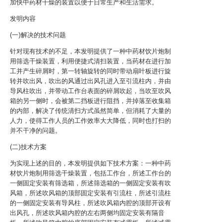
加快中药材干燥的装置以便于日常生产和生活需求。
发明内容
(一)解决的技术问题
针对现有技术的不足，本发明提供了一种中药材饮片炮制
用筛选干燥装置，利用便捷式清扫装置，当药材在进行加
工并产生碎屑时，第一转轴旋转的同时带动扇叶板进行旋
转并吹出风，吹出的风通过出风孔进入至引流柱内，并由
导风柱吹出，并带动工作台表面的碎屑吹起，当吹至吹风
箱的另一侧时，会被第二挡板进行阻挡，并掉落至收集箱
的内部，解决了传统清扫方式虽然简单，但消耗了大量的
人力，使得工作人员的工作效率大大降低，同时也打扫的
并不干净的问题。
(二)技术方案
为实现上述的目的，本发明提供如下技术方案：一种中药
材饮片炮制用筛选干燥装置，包括工作台，所述工作台的
一侧固定安装有筛选箱，所述筛选箱的一侧固定安装有吹
风箱，所述吹风箱的顶部固定安装有引流柱，所述引流柱
的一侧固定安装有导风柱，所述吹风箱内腔的顶部开设有
出风孔，所述吹风箱内腔的左右两侧均固定安装有隔音