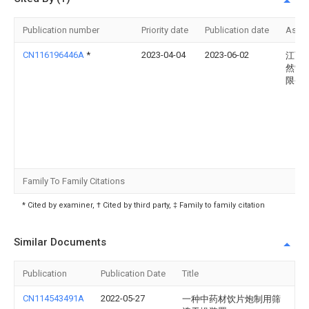
Publication number
Priority date
Publication date
Assi
CN116196446A
*
2023-04-04
2023-06-02
江西
然制
限公
Family To Family Citations
* Cited by examiner, † Cited by third party, ‡ Family to family citation
Similar Documents
Publication
Publication Date
Title
CN114543491A
2022-05-27
一种中药材饮片炮制用筛