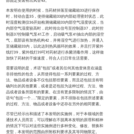
部固定安装有出风管43。
本发明在使用的时候，当药材掉落至储藏箱33进行保存
时，转动合盖35，使得储藏箱33的内部处理密封状态，此
时湿度检测仪36开始检测储藏箱33内部空气湿度状况，当
内部空气湿度较高时，此时传出信号至控制器37，此时控
制器37控制吸气泵41工作，启动吸气泵41抽出内部的湿空
气，底部设有加热机构42，并将湿空气进行加热，并通入
至储藏箱33内，以此达到热风循环的效果，并且打开紫外
线灯39，紫外线灯39可对药材进行杀菌消毒作用，这样做
加快了药材的干燥速度，符合人们日常生活需要。
需要说明的是，术语“包括”或者其任何其他变体意在涵盖
非排他性的包含，从而使得包括一系列要素的过程、方
法、物品或者设备不仅包括那些要素，而且还包括没有明
确列出的其他要素，或者是还包括为这种过程、方法、物
品或者设备所固有的要素。在没有更多限制的情况下，由
语句“包括一个……”限定的要素，并不排除在包括所述要素
的过程、方法、物品或者设备中还存在另外的相同要素。
尽管已经示出和描述了本发明的实施例，对于本领域的普
通技术人员而言，可以理解在不脱离本发明的原理和精神
的情况下可以对这些实施例进行多种变化、修改、替换和
变型，本发明的范围由所附权利要求及其等同物限定。