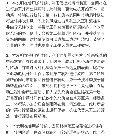
1、本发明在使用的时候，利用便捷式清扫装置，当药材在
进行加工并产生碎屑时，此时第一驱动电机开始工作，带
动第一转轴进行旋转，第一转轴旋转的同时带动扇叶板进
行旋转并吹出风，吹出的风通过出风孔进入至引流柱内，
并由导风柱吹出，并带动工作台表面的碎屑吹起，当吹至
吹风箱的另一侧时，会被第二挡板进行阻挡，并掉落至收
集箱的内部，这样做使得可以边加工边进行清扫，节省了
大量的人力，同时也提高了工作人员的工作效率。
2、本发明在使用的时候，利用往复震动机构，将未筛选的
中药材放置在传送带上，此时第二驱动电机带动传送带进
行转动，并通过入料孔掉落至第一筛选盘的表面，此时第
三驱动电机开始工作，带动第二转轴进行旋转，第二转轴
旋转的同时带动辅助转盘进行转动，第一卡接杆套接于辅
助转盘的内表面，并带动往复杆进行上下往复运动，在运
动过程中会产生震动，稍大型的杂质会被阻隔在第一层，
所需要的中药材和体积较小的杂质会被抖落至第二筛选盘
上，体积较小的杂质会被阻隔在第二筛选盘上，此时所需
的中药材掉落至储藏箱上进行保存，机械代替人工进行筛
选，使得筛选的更精确。
3、本发明在使用的时候，当药材掉落至储藏箱进行保存
时，转动合盖，使得储藏箱的内部处理密封状态，此时湿