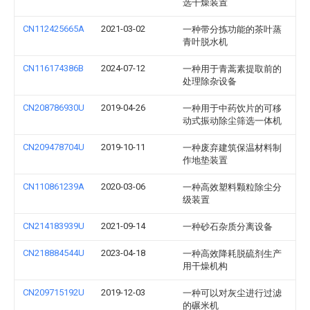
选干燥装置
CN112425665A
2021-03-02
一种带分拣功能的茶叶蒸
青叶脱水机
CN116174386B
2024-07-12
一种用于青蒿素提取前的
处理除杂设备
CN208786930U
2019-04-26
一种用于中药饮片的可移
动式振动除尘筛选一体机
CN209478704U
2019-10-11
一种废弃建筑保温材料制
作地垫装置
CN110861239A
2020-03-06
一种高效塑料颗粒除尘分
级装置
CN214183939U
2021-09-14
一种砂石杂质分离设备
CN218884544U
2023-04-18
一种高效降耗脱硫剂生产
用干燥机构
CN209715192U
2019-12-03
一种可以对灰尘进行过滤
的碾米机