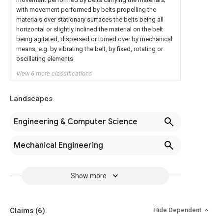
with movement performed by belts propelling the
materials over stationary surfaces the belts being all
horizontal or slightly inclined the material on the belt
being agitated, dispersed or turned over by mechanical
means, e.g. by vibrating the belt, by fixed, rotating or
oscillating elements
View 6 more classifications
Landscapes
Engineering & Computer Science
Mechanical Engineering
Show more
Claims
(6)
Hide Dependent