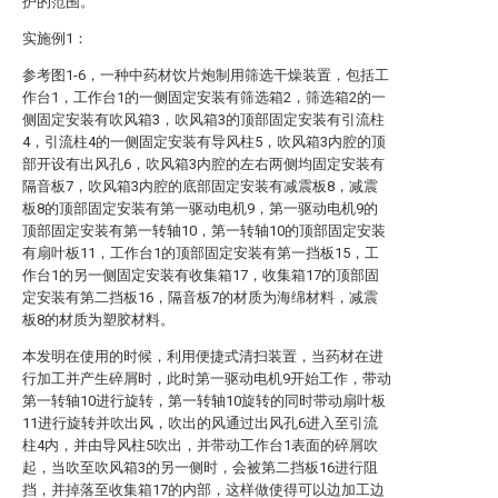
护的范围。
实施例1：
参考图1-6，一种中药材饮片炮制用筛选干燥装置，包括工
作台1，工作台1的一侧固定安装有筛选箱2，筛选箱2的一
侧固定安装有吹风箱3，吹风箱3的顶部固定安装有引流柱
4，引流柱4的一侧固定安装有导风柱5，吹风箱3内腔的顶
部开设有出风孔6，吹风箱3内腔的左右两侧均固定安装有
隔音板7，吹风箱3内腔的底部固定安装有减震板8，减震
板8的顶部固定安装有第一驱动电机9，第一驱动电机9的
顶部固定安装有第一转轴10，第一转轴10的顶部固定安装
有扇叶板11，工作台1的顶部固定安装有第一挡板15，工
作台1的另一侧固定安装有收集箱17，收集箱17的顶部固
定安装有第二挡板16，隔音板7的材质为海绵材料，减震
板8的材质为塑胶材料。
本发明在使用的时候，利用便捷式清扫装置，当药材在进
行加工并产生碎屑时，此时第一驱动电机9开始工作，带动
第一转轴10进行旋转，第一转轴10旋转的同时带动扇叶板
11进行旋转并吹出风，吹出的风通过出风孔6进入至引流
柱4内，并由导风柱5吹出，并带动工作台1表面的碎屑吹
起，当吹至吹风箱3的另一侧时，会被第二挡板16进行阻
挡，并掉落至收集箱17的内部，这样做使得可以边加工边