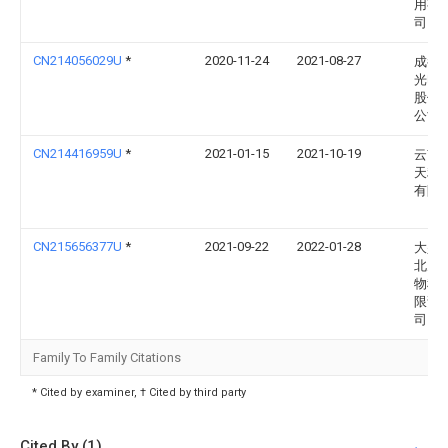
用有
司
CN214056029U
*
2020-11-24
2021-08-27
成都
光电
股份
公司
CN214416959U
*
2021-01-15
2021-10-19
云南
天利
有限
CN215656377U
*
2021-09-22
2022-01-28
大兴
北天
物科
限责
司
Family To Family Citations
* Cited by examiner, † Cited by third party
Cited By (1)