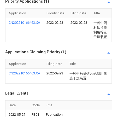
Priority Applications (1)
Application
Priority date
Filing date
Title
CN202210166463.XA
2022-02-23
2022-02-23
一种中药
材饮片炮
制用筛选
干燥装置
Applications Claiming Priority (1)
Application
Filing date
Title
CN202210166463.XA
2022-02-23
一种中药材饮片炮制用筛
选干燥装置
Legal Events
Date
Code
Title
2022-05-27
PB01
Publication