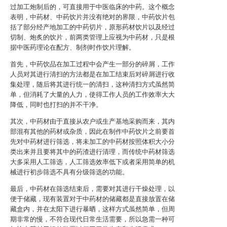
过加工炮制后的，可直接用于中医临床的中药。这个概念
表明，中药材、中药饮片并没有绝对的界限，中药饮片包
括了部分经产地加工的中药切片，原形药材饮片以及经过
切制、炮炙的饮片，前两类管理上应视为中药材，只是根
据中医药理论在配方、制剂时作饮片理解。
首先，中药饮品在加工过程中会产生一部分的碎屑，工作
人员对其进行清扫的方法都是在加工结束后对碎屑进行收
集处理，随后将其进行统一的清扫，这种清扫方式虽然简
单，但消耗了大量的人力，使得工作人员的工作效率大大
降低，同时也打扫的并不干净。
其次，中药材由于直接从农户或生产基地采购而来，其内
部混有其他的药材或杂质，因此在制作中药饮片之前要首
先对中药材进行筛选，将未加工的中药材按照体积大小分
类出来并且要将其中的药渣进行清理，而传统中药材筛选
大多采用人工筛选，人工筛选效率低下或者采用简单的机
械进行初步筛选不具有分级筛选的功能。
最后，中药材在筛选结束后，需要对其进行干燥处理，以
便于储藏，现有装置对于中药材的储藏都是直接放置在储
藏盒内，并在太阳下进行暴晒，这样方式虽然简单，但周
期非常的慢，不符合现代日常生活需要，所以急需一种可