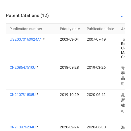
Patent Citations (12)
Publication number
Priority date
Publication date
Assi
US20070163924A1
*
2003-03-04
2007-07-19
Toyo
Rice
Clean
Mach
Co., L
CN208647510U
*
2018-08-28
2019-03-26
青岛
泰家
品有
司
CN210731838U
*
2019-10-29
2020-06-12
昆山
斯精
械有
司
CN210876234U
*
2020-02-24
2020-06-30
海南