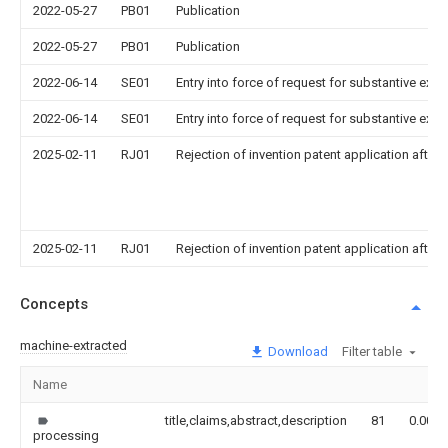
2022-05-27
PB01
Publication
2022-05-27
PB01
Publication
2022-06-14
SE01
Entry into force of request for substantive exa
2022-06-14
SE01
Entry into force of request for substantive exa
2025-02-11
RJ01
Rejection of invention patent application after 
2025-02-11
RJ01
Rejection of invention patent application after 
Concepts
machine-extracted
Download
Filter table
Name
title,claims,abstract,description
81
0.000
processing