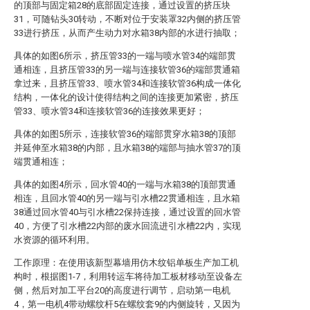
的顶部与固定箱28的底部固定连接，通过设置的挤压块
31，可随钻头30转动，不断对位于安装罩32内侧的挤压管
33进行挤压，从而产生动力对水箱38内部的水进行抽取；
具体的如图6所示，挤压管33的一端与喷水管34的端部贯
通相连，且挤压管33的另一端与连接软管36的端部贯通箱
拿过来，且挤压管33、喷水管34和连接软管36构成一体化
结构，一体化的设计使得结构之间的连接更加紧密，挤压
管33、喷水管34和连接软管36的连接效果更好；
具体的如图5所示，连接软管36的端部贯穿水箱38的顶部
并延伸至水箱38的内部，且水箱38的端部与抽水管37的顶
端贯通相连；
具体的如图4所示，回水管40的一端与水箱38的顶部贯通
相连，且回水管40的另一端与引水槽22贯通相连，且水箱
38通过回水管40与引水槽22保持连接，通过设置的回水管
40，方便了引水槽22内部的废水回流进引水槽22内，实现
水资源的循环利用。
工作原理：在使用该新型幕墙用仿木纹铝单板生产加工机
构时，根据图1-7，利用转运车将待加工板材移动至设备左
侧，然后对加工平台20的高度进行调节，启动第一电机
4，第一电机4带动螺纹杆5在螺纹套9的内侧旋转，又因为