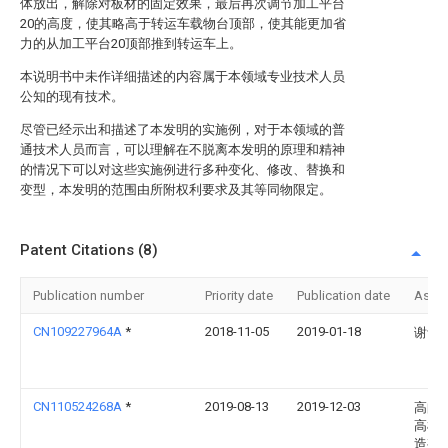
体放出，解除对板材的固定效果，最后再次调节加工平台
20的高度，使其略高于转运车载物台顶部，使其能更加省
力的从加工平台20顶部推到转运车上。
本说明书中未作详细描述的内容属于本领域专业技术人员
公知的现有技术。
尽管已经示出和描述了本发明的实施例，对于本领域的普
通技术人员而言，可以理解在不脱离本发明的原理和精神
的情况下可以对这些实施例进行多种变化、修改、替换和
变型，本发明的范围由所附权利要求及其等同物限定。
Patent Citations (8)
Publication number
Priority date
Publication date
Assi
CN109227964A
*
2018-11-05
2019-01-18
谢紫
CN110524268A
*
2019-08-13
2019-12-03
高邮
高机
造有