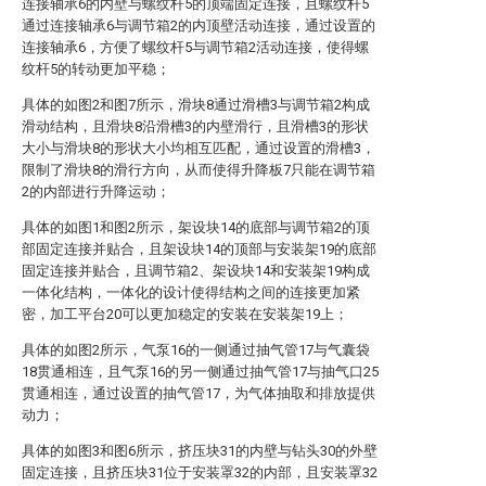
连接轴承6的内壁与螺纹杆5的顶端固定连接，且螺纹杆5
通过连接轴承6与调节箱2的内顶壁活动连接，通过设置的
连接轴承6，方便了螺纹杆5与调节箱2活动连接，使得螺
纹杆5的转动更加平稳；
具体的如图2和图7所示，滑块8通过滑槽3与调节箱2构成
滑动结构，且滑块8沿滑槽3的内壁滑行，且滑槽3的形状
大小与滑块8的形状大小均相互匹配，通过设置的滑槽3，
限制了滑块8的滑行方向，从而使得升降板7只能在调节箱
2的内部进行升降运动；
具体的如图1和图2所示，架设块14的底部与调节箱2的顶
部固定连接并贴合，且架设块14的顶部与安装架19的底部
固定连接并贴合，且调节箱2、架设块14和安装架19构成
一体化结构，一体化的设计使得结构之间的连接更加紧
密，加工平台20可以更加稳定的安装在安装架19上；
具体的如图2所示，气泵16的一侧通过抽气管17与气囊袋
18贯通相连，且气泵16的另一侧通过抽气管17与抽气口25
贯通相连，通过设置的抽气管17，为气体抽取和排放提供
动力；
具体的如图3和图6所示，挤压块31的内壁与钻头30的外壁
固定连接，且挤压块31位于安装罩32的内部，且安装罩32