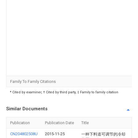
Family To Family Citations
* Cited by examiner, † Cited by third party, ‡ Family to family citation
Similar Documents
Publication
Publication Date
Title
CN204802508U
2015-11-25
一种下料道可调节的冷却