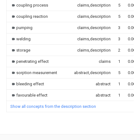
coupling process
claims,description
5
0.000
coupling reaction
claims,description
5
0.000
pumping
claims,description
3
0.000
welding
claims,description
3
0.000
storage
claims,description
2
0.000
penetrating effect
claims
1
0.000
sorption measurement
abstract,description
5
0.000
bleeding effect
abstract
1
0.000
favourable effect
abstract
1
0.000
Show all concepts from the description section