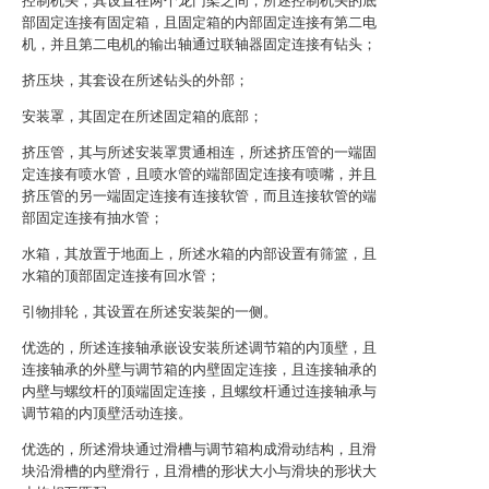
控制机头，其设置在两个龙门架之间，所述控制机头的底
部固定连接有固定箱，且固定箱的内部固定连接有第二电
机，并且第二电机的输出轴通过联轴器固定连接有钻头；
挤压块，其套设在所述钻头的外部；
安装罩，其固定在所述固定箱的底部；
挤压管，其与所述安装罩贯通相连，所述挤压管的一端固
定连接有喷水管，且喷水管的端部固定连接有喷嘴，并且
挤压管的另一端固定连接有连接软管，而且连接软管的端
部固定连接有抽水管；
水箱，其放置于地面上，所述水箱的内部设置有筛篮，且
水箱的顶部固定连接有回水管；
引物排轮，其设置在所述安装架的一侧。
优选的，所述连接轴承嵌设安装所述调节箱的内顶壁，且
连接轴承的外壁与调节箱的内壁固定连接，且连接轴承的
内壁与螺纹杆的顶端固定连接，且螺纹杆通过连接轴承与
调节箱的内顶壁活动连接。
优选的，所述滑块通过滑槽与调节箱构成滑动结构，且滑
块沿滑槽的内壁滑行，且滑槽的形状大小与滑块的形状大