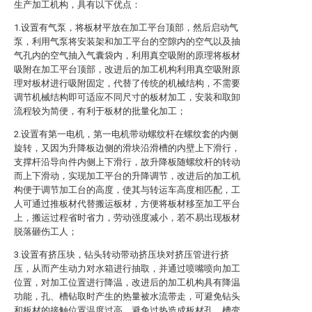
生产加工机构，具有以下优点：
1.设置有气泵，将板材平放在加工平台顶部，然后启动气
泵，利用气泵将安装架和加工平台的空隙内的空气以及抽
气孔内的空气抽入气囊袋内，利用真空吸附的原理将板材
吸附在加工平台顶部，改进后的加工机构利用真空吸附原
理对板材进行吸附固定，代替了传统的机械结构，不需要
调节机械结构即可适应不同尺寸的板材加工，安装和取卸
流程较为简便，有利于板材的批量化加工；
2.设置有第一电机，第一电机带动螺纹杆在螺纹套的内侧
旋转，又因为升降板边侧的滑块沿滑槽的内壁上下滑行，
支撑杆沿导向件内侧上下滑行，故升降板随螺纹杆的转动
而上下滑动，实现加工平台的升降调节，改进后的加工机
构便于调节加工台的高度，使其与转运车高度相匹配，工
人可通过推板材代替搬运板材，方便将板材移至加工平台
上，搬运过程省时省力，劳动强度减小，若不易出现板材
脱落砸伤工人；
3.设置有挤压块，钻头转动带动挤压块对挤压管进行挤
压，从而产生动力对水箱进行抽取，并通过喷嘴喷向加工
位置，对加工位置进行降温，改进后的加工机构具有降温
功能，孔、槽钻取时产生的热量被水流带走，可避免钻头
和板材的接触位置温度过高，避免过热造成板材孔、槽变