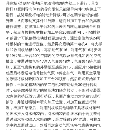
升降板7边侧的滑块8只能沿滑槽3的内壁上下滑行，且支
撑杆11受到导向件13的导向限制只能沿导向件13内侧上下
滑行，故随螺纹杆5的转动升降板7可以在调节箱2的内部
升降，从而带动支撑杆11升降，进而对加工平台20的高度
进行调整，使得加工平台20的上表面与转运车载物台相持
平，然后直接将板材推到加工平台20顶部即可，引物排轮
41的设计可以使得推动过程更加省力，通过定位角块24可
对板材的一角进行定位，然后再次启动第一电机4，将支撑
块12收回收纳槽10内，再启动气泵16，利用气泵16将安装
架19和加工平台20的空隙内的空气以及抽气孔21内的空气
抽出，并通过抽气管17注入气囊袋18内，气囊袋18充气膨
胀，直至气囊袋18的外壁抵至感应片15，感应片15接收到
感应后将发送电信号控制气泵16停止抽气，利用真空吸附
的原理将板材吸附在加工平台20顶部，然后正式开始加工
操作，当固定箱28内的第二电机29带动钻头30进行转动
时，钻头30外壁固定的挤压块31随之转动，不断对安装罩
32内侧的挤压管33进行挤压，从而产生动力对水箱38进行
抽取，并通过喷嘴35喷向加工位置，对加工位置进行降
温，待加工结束后，利用刮板或其他辅助工具将板材顶部
的废水推入引水槽22内，引水槽22内部废水由于高度差可
通过回水管40流入水箱38内，经过筛篮39的过滤，可将废
水中的废屑过滤出，然后再次启动气泵16将气囊袋18内气