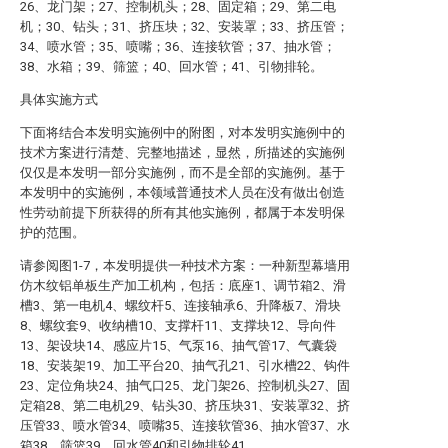
26、龙门架；27、控制机头；28、固定箱；29、第二电
机；30、钻头；31、挤压块；32、安装罩；33、挤压管；
34、喷水管；35、喷嘴；36、连接软管；37、抽水管；
38、水箱；39、筛篮；40、回水管；41、引物排轮。
具体实施方式
下面将结合本发明实施例中的附图，对本发明实施例中的
技术方案进行清楚、完整地描述，显然，所描述的实施例
仅仅是本发明一部分实施例，而不是全部的实施例。基于
本发明中的实施例，本领域普通技术人员在没有做出创造
性劳动前提下所获得的所有其他实施例，都属于本发明保
护的范围。
请参阅图1-7，本发明提供一种技术方案：一种新型幕墙用
仿木纹铝单板生产加工机构，包括：底座1、调节箱2、滑
槽3、第一电机4、螺纹杆5、连接轴承6、升降板7、滑块
8、螺纹套9、收纳槽10、支撑杆11、支撑块12、导向件
13、架设块14、感应片15、气泵16、抽气管17、气囊袋
18、安装架19、加工平台20、抽气孔21、引水槽22、钩件
23、定位角块24、抽气口25、龙门架26、控制机头27、固
定箱28、第二电机29、钻头30、挤压块31、安装罩32、挤
压管33、喷水管34、喷嘴35、连接软管36、抽水管37、水
箱38、筛篮39、回水管40和引物排轮41，