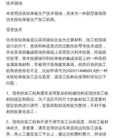
技术领域
本发明涉及铝单板生产技术领域，具体为一种新型幕墙用
仿木纹铝单板生产加工机构。
背景技术
仿木纹铝单板是以高等级铝合金为主要材料，按工程现场
设计的尺寸、形状和构造形式经过数控折弯等技术成型，
并在其表面氟碳喷涂的基础上采用意大利木纹膜，经抽真
空处理，将木纹膜移印到铝单板的氟碳涂层上的一种高档
金属装饰材料，常被用于装饰建筑幕墙。然而目前的加工
机构依然存在不足，比如申请号为202011448603.X的一种
木纹铝单板加工定位装置，该加工机构在使用时存在以下
问题：
1、现有的加工机构通常采用复杂的机械结构实现待加工板
材的固定和限位，为了适应不同尺寸的板材加工还需要对
固定机构进行调节，安装和取卸流程较为繁琐，不利于板
材的批量化加工；
2、现有的加工机构不便于调节加工台的高度，待加工板材
体积大、质量重，通常是用转运车将其转运到加工设备
旁，再人工搬至加工平台上，搬运过程费时费力，劳动强