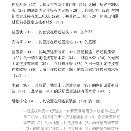
控制机头（27），其设置在两个龙门架（26）之间，所述控制机
头（27）的底部固定连接有固定箱（28），且固定箱（28）的内
部固定连接有第二电机（29），并且第二电机（29）的输出轴通
过联轴器固定连接有钻头（30）；
挤压块（31），其套设在所述钻头（30）的外部；
安装罩（32），其固定在所述固定箱（28）的底部；
挤压管（33），其与所述安装罩（32）贯通相连，所述挤压管
（33）的一端固定连接有喷水管（34），且喷水管（34）的端部
固定连接有喷嘴（35），并且挤压管（33）的另一端固定连接有
连接软管（36），而且连接软管（36）的端部固定连接有抽水管
（37）；
水箱（38），其放置于地面上，所述水箱（38）的内部设置有筛
篮（39），且水箱（38）的顶部固定连接有回水管（40）；
引物排轮（41），其设置在所述安装架（19）的一侧。
2.根据权利要求1所述的一种新型幕墙用仿木纹铝单板生产
加工机构，其特征在于：所述连接轴承（6）嵌设安装所述
调节箱（2）的内顶壁，且连接轴承（6）的外壁与调节箱
（2）的内壁固定连接，且连接轴承（6）的内壁与螺纹杆