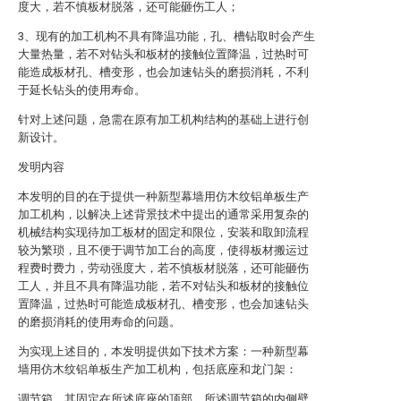
度大，若不慎板材脱落，还可能砸伤工人；
3、现有的加工机构不具有降温功能，孔、槽钻取时会产生
大量热量，若不对钻头和板材的接触位置降温，过热时可
能造成板材孔、槽变形，也会加速钻头的磨损消耗，不利
于延长钻头的使用寿命。
针对上述问题，急需在原有加工机构结构的基础上进行创
新设计。
发明内容
本发明的目的在于提供一种新型幕墙用仿木纹铝单板生产
加工机构，以解决上述背景技术中提出的通常采用复杂的
机械结构实现待加工板材的固定和限位，安装和取卸流程
较为繁琐，且不便于调节加工台的高度，使得板材搬运过
程费时费力，劳动强度大，若不慎板材脱落，还可能砸伤
工人，并且不具有降温功能，若不对钻头和板材的接触位
置降温，过热时可能造成板材孔、槽变形，也会加速钻头
的磨损消耗的使用寿命的问题。
为实现上述目的，本发明提供如下技术方案：一种新型幕
墙用仿木纹铝单板生产加工机构，包括底座和龙门架：
调节箱，其固定在所述底座的顶部，所述调节箱的内侧壁