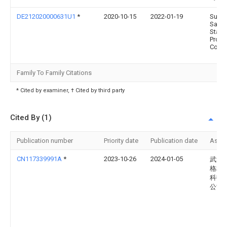
DE212020000631U1
*
2020-10-15
2022-01-19
Suzh
Saish
Stain
Produ
Co., L
Family To Family Citations
* Cited by examiner, † Cited by third party
Cited By (1)
Publication number
Priority date
Publication date
Assi
CN117339991A
*
2023-10-26
2024-01-05
武汉
格林
科技
公司