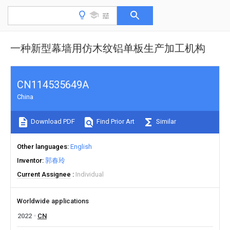
一种新型幕墙用仿木纹铝单板生产加工机构
CN114535649A
China
Download PDF
Find Prior Art
Similar
Other languages
English
Inventor
郭春玲
Current Assignee
Individual
Worldwide applications
2022
CN