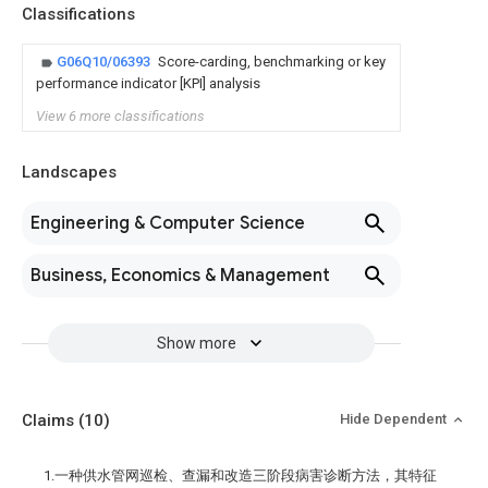
Classifications
G06Q10/06393
Score-carding, benchmarking or key
performance indicator [KPI] analysis
View 6 more classifications
Landscapes
Engineering & Computer Science
Business, Economics & Management
Show more
Claims
(10)
Hide Dependent
1.一种供水管网巡检、查漏和改造三阶段病害诊断方法，其特征