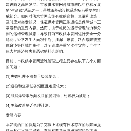
建设随之高速发展。市政供水管网是城市赖以生存和发展
的“生命线”系统之一，是城市基础设施系统极为重要的组
成部分。如何对供水管网实施有效的巡检、查漏和改造，
及时应对突发状况，保证供水管网正常运维是保障城市正
常运行的重要内容。然而，由于粗糙的运行管理能力和分
割的运维管理状态，导致目前市政供水管网运行安全十分
脆弱，经常发生大面积中断、泄漏、爆管、路面塌陷或整
体瘫痪等区域性事件，甚至造成严重的次生灾害，产生了
巨大的经济损失和恶劣的社会影响。
目前，市政供水管网运维管理过程主要存在以下几个方面
的问题：
(1)失效机理不清楚且极其复杂；
(2)巡检和查漏任务艰巨且难度较大；
(3)泄漏爆管事故频发且预警困难，处置极为被动；
(4)更新改造缺乏合理计划。
发明内容
本发明的目的就是为了克服上述现有技术存在的缺陷而提
供一种供水管网巡检、查漏和改造三阶段病害诊断方法，