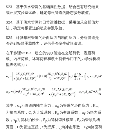
S23、基于供水管网的基础属性数据，结合已有研究结果
或开展实验室试验，确定每根管道的静态参数取值。
S24、基于供水管网的日常运维数据，采用伽乐金插值方
法，确定每根管道的动态参数取值。
S25、计算每根管道的环向应力与轴向应力，分析管道是
否达到极限承载能力，评估是否发生破坏渗漏。
在子步骤S21中，建立的供水管道在交通荷载、温度荷
载、内压荷载、冰冻荷载和覆土荷载作用下的力学分析模
型表达式为：
其中，σ
为管道的轴向应力，σ
为管道的环向应力，K
x
θ
m
为抗弯系数，C
为计算系数，K
为变形系数，α
为热力系
d
d
P
数，v
为管材泊松比，E
为管材弹性模量，B
为管顶沟槽
p
p
d
宽度，D为管道直径，t为壁厚，I
为冲击系数，C
为路面荷
c
t