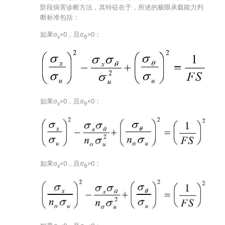
阶段病害诊断方法，其特征在于，所述的极限承载能力判
断标准包括：
如果σ
>0，且σ
>0：
x
θ
如果σ
>0，且σ
<0：
x
θ
如果σ
<0，且σ
>0：
x
θ