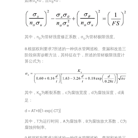
如果σ
<0，且σ
<0：
x
θ
其中，n
为管材强度修正系数，σ
为管材极限强度。
σ
u
8.根据权利要求7所述的一种供水管网巡检、查漏和改造三
阶段病害诊断方法，其特征在于，所述的管材极限强度计
算公式为：
其中，K
为断裂系数，c为腐蚀宽度，d为腐蚀深度，d满
q
足：
d＝AT+B[1-exp(-CT)]
其中，T为运行时间，A为腐蚀率，B为腐蚀放大系数，C为
腐蚀抑制率。
9.根据权利要求1所述的一种供水管网巡检、查漏和改造三