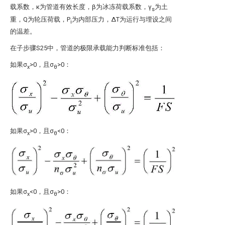
载系数，κ为管道有效长度，β为冰冻荷载系数，γ
为土
s
重，Q为轮压荷载，P
为内部压力，ΔT为运行与埋设之间
i
的温差。
在子步骤S25中，管道的极限承载能力判断标准包括：
如果σ
>0，且σ
>0：
x
θ
如果σ
>0，且σ
<0：
x
θ
如果σ
<0，且σ
>0：
x
θ