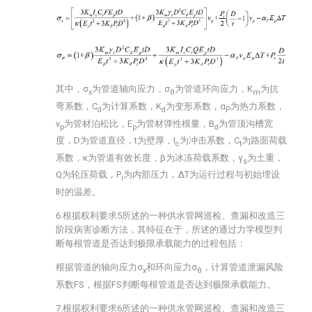
其中，σ
为管道轴向应力，σ
为管道环向应力，K
为抗
x
θ
m
弯系数，C
为计算系数，K
为变形系数，α
为热力系数，
d
d
P
v
为管材泊松比，E
为管材弹性模量，B
为管顶沟槽宽
p
p
d
度，D为管道直径，t为壁厚，I
为冲击系数，C
为路面荷载
c
t
系数，κ为管道有效长度，β为冰冻荷载系数，γ
为土重，
s
Q为轮压荷载，P
为内部压力，ΔT为运行过程与初始埋设
i
时的温差。
6.根据权利要求5所述的一种供水管网巡检、查漏和改造三
阶段病害诊断方法，其特征在于，所述的通过力学模型判
断每根管道是否达到极限承载能力的过程包括：
根据管道的轴向应力σ
和环向应力σ
，计算管道泄漏风险
x
θ
系数FS，根据FS判断每根管道是否达到极限承载能力。
7.根据权利要求6所述的一种供水管网巡检、查漏和改造三