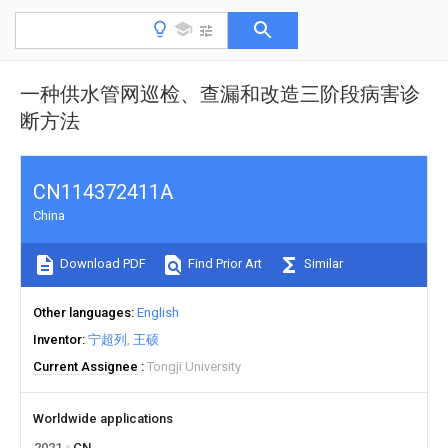
一种供水管网巡检、查漏和改造三阶段病害诊
断方法
CN114372411A
China
Download PDF
Find Prior Art
Similar
Other languages
English
Inventor
宁超列
王硕
Current Assignee
Tongji University
Worldwide applications
2021
CN