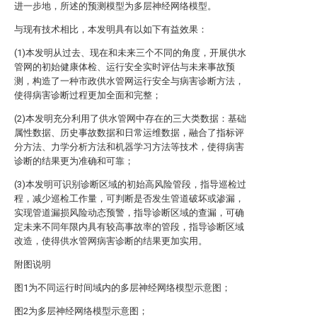
进一步地，所述的预测模型为多层神经网络模型。
与现有技术相比，本发明具有以如下有益效果：
(1)本发明从过去、现在和未来三个不同的角度，开展供水
管网的初始健康体检、运行安全实时评估与未来事故预
测，构造了一种市政供水管网运行安全与病害诊断方法，
使得病害诊断过程更加全面和完整；
(2)本发明充分利用了供水管网中存在的三大类数据：基础
属性数据、历史事故数据和日常运维数据，融合了指标评
分方法、力学分析方法和机器学习方法等技术，使得病害
诊断的结果更为准确和可靠；
(3)本发明可识别诊断区域的初始高风险管段，指导巡检过
程，减少巡检工作量，可判断是否发生管道破坏或渗漏，
实现管道漏损风险动态预警，指导诊断区域的查漏，可确
定未来不同年限内具有较高事故率的管段，指导诊断区域
改造，使得供水管网病害诊断的结果更加实用。
附图说明
图1为不同运行时间域内的多层神经网络模型示意图；
图2为多层神经网络模型示意图；