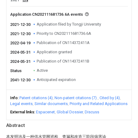
Application CN202111681736.6A events
Application filed by Tongji University
2021-12-30
Priority to CN202111681736.6A
2021-12-30
Publication of CN114372411A
2022-04-19
Application granted
2024-05-31
Publication of CN114372411B
2024-05-31
Active
Status
Anticipated expiration
2041-12-30
Info
Patent citations (4)
Non-patent citations (7)
Cited by (4)
Legal events
Similar documents
Priority and Related Applications
External links
Espacenet
Global Dossier
Discuss
Abstract
本发明涉及一种供水管网巡检、查漏和改造三阶段病害诊