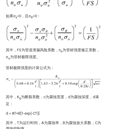
如果σ
<0，且σ
<0：
x
θ
其中，FS为管道泄漏风险系数，n
为管材强度修正系数，
σ
σ
为管材极限强度。
u
管材极限强度的计算公式为：
其中，K
为断裂系数，c为腐蚀宽度，d为腐蚀深度，d满
q
足：
d＝AT+B[1-exp(-CT)]
其中，T为运行时间，A为腐蚀率，B为腐蚀放大系数，C为
腐蚀抑制率。