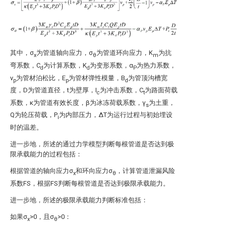
其中，σ
为管道轴向应力，σ
为管道环向应力，K
为抗
x
θ
m
弯系数，C
为计算系数，K
为变形系数，α
为热力系数，
d
d
P
v
为管材泊松比，E
为管材弹性模量，B
为管顶沟槽宽
p
p
d
度，D为管道直径，t为壁厚，I
为冲击系数，C
为路面荷载
c
t
系数，κ为管道有效长度，β为冰冻荷载系数，γ
为土重，
s
Q为轮压荷载，P
为内部压力，ΔT为运行过程与初始埋设
i
时的温差。
进一步地，所述的通过力学模型判断每根管道是否达到极
限承载能力的过程包括：
根据管道的轴向应力σ
和环向应力σ
，计算管道泄漏风险
x
θ
系数FS，根据FS判断每根管道是否达到极限承载能力。
进一步地，所述的极限承载能力判断标准包括：
如果σ
>0，且σ
>0：
x
θ