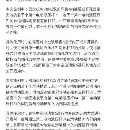
本实施例中：固定机构7包括双条导轨4内部通过开孔固定
安装的若干个第一电动液压杆71，若干个第一电动液压杆
71的伸缩端固定安装有插杆72，中空玻璃窗5的底部开设
有若干个插孔73，若干个插孔73的内部与插杆72的外侧活
动连接。
具体使用时，在需要对中空玻璃窗5进行内开或外开操作
时，便可通过第一电动液压杆71对插杆72的推动，使得插
杆72能够插入中空玻璃窗5底部插孔73的内部，从而通过
插杆72与插孔73的作用，使得中空玻璃窗5能够被固定在
双条导轨4之间，继而更便于对中空玻璃窗5进行其他方式
的开启操作。
本实施例中：滑动机构8包括双条导轨4底部和主框架1内
侧开设的若干个滑动槽81，若干个滑动槽81的内部滑动连
接有滑动座82，滑动座82的顶部转动连接有支撑杆83，滑
动座82的一侧固定安装有第二电动液压杆84，第二电动液
压杆84的固定端与滑动槽81的内部固定连接。
具体使用时，在将中空玻璃窗5进行内开或外开的方式进行
开启时，便可通过第二电动液压杆84在滑动槽81内部的伸
缩，从而带动滑动座82能够在滑动槽81的内部进行滑动，