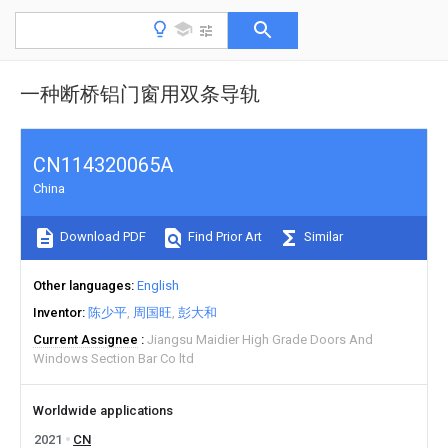
一种断桥铝门窗用双条导轨
CN114320065A
China
Download PDF
Find Prior Art
Similar
Other languages
English
Inventor
陈少平
周国旺
彭大和
Current Assignee
Jiangsu Maidier High Grade Doors And
Windows Section Bar Co ltd
Worldwide applications
2021
CN