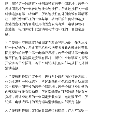
环，所述第一转动环的外侧套设有若干个固定杆，若干个
所述固定杆的一侧转动连接有连接杆，所述连接杆的一端
转动连接有第二转动环，所述连接柱的外侧套设有滑动环
柱，所述滑动环柱的一侧与第二转动环的外侧转动连接，
所述固定柱的内侧通过开槽固定安装有第二电动伸缩杆，
所述第二电动伸缩杆的活动端与滑动环柱的一侧固定连
接。
为了使得中空玻璃窗能够固定在双条导轨内侧，作为本发
明一种优选的，所述固定机构包括双条导轨内部通过开孔
固定安装的若干个第一电动液压杆，若干个所述第一电动
液压杆的伸缩端固定安装有插杆，所述中空玻璃窗的底部
开设有若干个插孔，若干个所述插孔的内部与插杆的外侧
活动连接。
为了使得断桥铝门窗更便于进行向外或向内的打开方式，
作为本发明一种优选的，所述滑动机构包括双条导轨底部
和主框架内侧开设的若干个滑动槽，若干个所述滑动槽的
内部滑动连接有滑动座，所述滑动座的顶部转动连接有支
撑杆，所述滑动座的一侧固定安装有第二电动液压杆，所
述第二电动液压杆的固定端与滑动槽的内部固定连接。
为了使得断桥铝门窗的隔音效果得到提高，作为本发明一