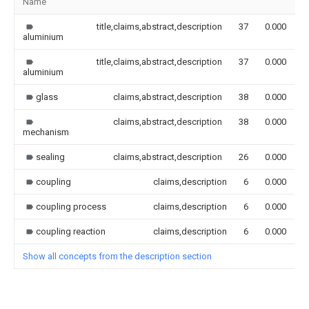
Name
I
title,claims,abstract,description
37
0.000
aluminium
title,claims,abstract,description
37
0.000
aluminium
glass
claims,abstract,description
38
0.000
claims,abstract,description
38
0.000
mechanism
sealing
claims,abstract,description
26
0.000
coupling
claims,description
6
0.000
coupling process
claims,description
6
0.000
coupling reaction
claims,description
6
0.000
Show all concepts from the description section