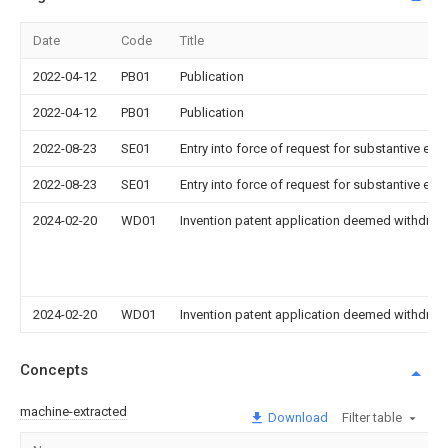
Date
Code
Title
2022-04-12
PB01
Publication
2022-04-12
PB01
Publication
2022-08-23
SE01
Entry into force of request for substantive exa
2022-08-23
SE01
Entry into force of request for substantive exa
2024-02-20
WD01
Invention patent application deemed withdrawn
2024-02-20
WD01
Invention patent application deemed withdrawn
Concepts
machine-extracted
Download
Filter table