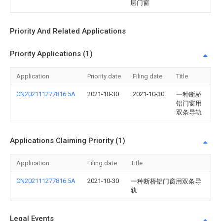
层门窗
Priority And Related Applications
Priority Applications (1)
Application
Priority date
Filing date
Title
CN202111277816.5A
2021-10-30
2021-10-30
一种断桥
铝门窗用
双条导轨
Applications Claiming Priority (1)
Application
Filing date
Title
CN202111277816.5A
2021-10-30
一种断桥铝门窗用双条导
轨
Legal Events