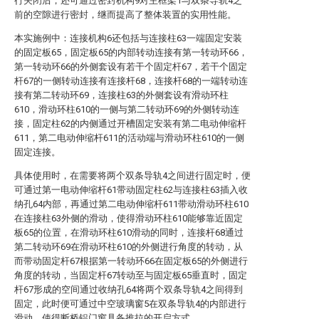
行关闭后，还可通过密封机构9对主框架1与双条导轨4之
前的空隙进行密封，继而提高了整体装置的实用性能。
本实施例中：连接机构6还包括与连接柱63一端固定安装
的固定板65，固定板65的内部转动连接有第一转动环66，
第一转动环66的外侧套设有若干个固定杆67，若干个固定
杆67的一侧转动连接有连接杆68，连接杆68的一端转动连
接有第二转动环69，连接柱63的外侧套设有滑动环柱
610，滑动环柱610的一侧与第二转动环69的外侧转动连
接，固定柱62的内侧通过开槽固定安装有第二电动伸缩杆
611，第二电动伸缩杆611的活动端与滑动环柱610的一侧
固定连接。
具体使用时，在需要将两个双条导轨4之间进行固定时，便
可通过第一电动伸缩杆61带动固定柱62与连接柱63插入收
纳孔64内部，再通过第二电动伸缩杆611带动滑动环柱610
在连接柱63外侧的滑动，使得滑动环柱610能够靠近固定
板65的位置，在滑动环柱610滑动的同时，连接杆68通过
第二转动环69在滑动环柱610的外侧进行角度的转动，从
而带动固定杆67根据第一转动环66在固定板65的外侧进行
角度的转动，当固定杆67转动至与固定板65垂直时，固定
杆67形成的空间通过收纳孔64将两个双条导轨4之间得到
固定，此时便可通过中空玻璃窗5在双条导轨4的内部进行
滑动，使得断桥铝门窗具备推拉的开启方式。