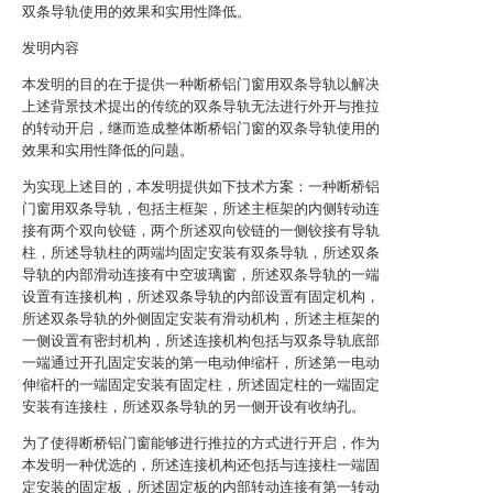
双条导轨使用的效果和实用性降低。
发明内容
本发明的目的在于提供一种断桥铝门窗用双条导轨以解决
上述背景技术提出的传统的双条导轨无法进行外开与推拉
的转动开启，继而造成整体断桥铝门窗的双条导轨使用的
效果和实用性降低的问题。
为实现上述目的，本发明提供如下技术方案：一种断桥铝
门窗用双条导轨，包括主框架，所述主框架的内侧转动连
接有两个双向铰链，两个所述双向铰链的一侧铰接有导轨
柱，所述导轨柱的两端均固定安装有双条导轨，所述双条
导轨的内部滑动连接有中空玻璃窗，所述双条导轨的一端
设置有连接机构，所述双条导轨的内部设置有固定机构，
所述双条导轨的外侧固定安装有滑动机构，所述主框架的
一侧设置有密封机构，所述连接机构包括与双条导轨底部
一端通过开孔固定安装的第一电动伸缩杆，所述第一电动
伸缩杆的一端固定安装有固定柱，所述固定柱的一端固定
安装有连接柱，所述双条导轨的另一侧开设有收纳孔。
为了使得断桥铝门窗能够进行推拉的方式进行开启，作为
本发明一种优选的，所述连接机构还包括与连接柱一端固
定安装的固定板，所述固定板的内部转动连接有第一转动