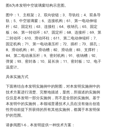
图6为本发明中空玻璃窗结构示意图。
图中：1、主框架；2、双向铰链；3、导轨柱；4、双条导
轨；5、中空玻璃窗；6、连接机构；61、第一电动伸缩
杆；62、固定柱；63、连接柱；64、收纳孔；65、固定
板；66、第一转动环；67、固定杆；68、连接杆；69、第
二转动环；610、滑动环柱；611、第二电动伸缩杆；7、
固定机构；71、第一电动液压杆；72、插杆；73、插孔；
8、滑动机构；81、滑动槽；82、滑动座；83、支撑杆；
84、第二电动液压杆；9、密封机构；91、收纳槽；92、
弹簧；93、密封条；10、延长块；11、密封板；12、电子
温度计。
具体实施方式
下面将结合本发明实施例中的附图，对本发明实施例中的
技术方案进行清楚、完整地描述，显然，所描述的实施例
仅仅是本发明一部分实施例，而不是全部的实施例。基于
本发明中的实施例，本领域普通技术人员在没有做出创造
性劳动前提下所获得的所有其他实施例，都属于本发明保
护的范围。
请参阅图1-6，本发明提供一种技术方案：