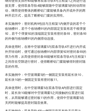
继而使得支撑杆83能够将双条导轨4与主框架1之间进行连
接支撑，使得双条导轨4能够跟随中空玻璃窗5的转动而转
动，继而使得整体的断桥铝门窗能够具备内开或外开的两
种开启方式，提高了断桥铝门窗的实用性。
本实施例中：密封机构9包括与主框架1内侧开设的若干个
收纳槽91，若干个收纳槽91的内部固定安装有若干根弹簧
92，若干个弹簧92的顶端固定安装有密封条93，密封条93
的外侧与收纳槽91的内侧滑动连接。
具体使用时，在将中空玻璃窗5与双条导轨4不进行内开或
外开转动时，便可通过收纳槽91内部弹簧92对密封条93的
弹力作用，从而使得密封条93能够对双条导轨4与主框架1
之间存在空隙进行密封，使得断桥铝门窗能够得到密封隔
音的作用。
本实施例中：中空玻璃窗5的一侧固定安装有延长块10，
延长块10的一侧固定安装有密封板11。
具体使用时，在中空玻璃窗5在双条导轨4内部进行固定
时，延长块10能够对中空玻璃窗5之间接触的位置进行延
长，从而能够通过密封板11的作用，使得中空玻璃窗5在
关闭时能够提高密封隔音效果。
本实施例中：双条导轨4的一侧固定安装有电子温度计