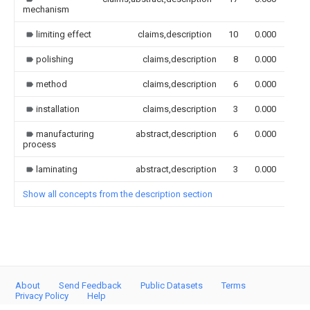
mechanism
limiting effect
claims,description
10
0.000
polishing
claims,description
8
0.000
method
claims,description
6
0.000
installation
claims,description
3
0.000
manufacturing
abstract,description
6
0.000
process
laminating
abstract,description
3
0.000
Show all concepts from the description section
About
Send Feedback
Public Datasets
Terms
Privacy Policy
Help