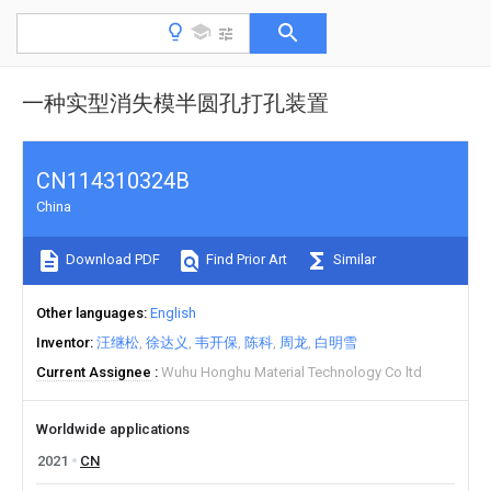
一种实型消失模半圆孔打孔装置
CN114310324B
China
Download PDF
Find Prior Art
Similar
Other languages
English
Inventor
汪继松
徐达义
韦开保
陈科
周龙
白明雪
Current Assignee
Wuhu Honghu Material Technology Co ltd
Worldwide applications
2021
CN