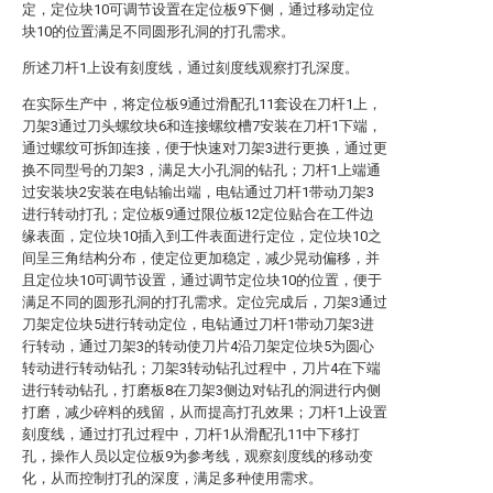
定，定位块10可调节设置在定位板9下侧，通过移动定位
块10的位置满足不同圆形孔洞的打孔需求。
所述刀杆1上设有刻度线，通过刻度线观察打孔深度。
在实际生产中，将定位板9通过滑配孔11套设在刀杆1上，
刀架3通过刀头螺纹块6和连接螺纹槽7安装在刀杆1下端，
通过螺纹可拆卸连接，便于快速对刀架3进行更换，通过更
换不同型号的刀架3，满足大小孔洞的钻孔；刀杆1上端通
过安装块2安装在电钻输出端，电钻通过刀杆1带动刀架3
进行转动打孔；定位板9通过限位板12定位贴合在工件边
缘表面，定位块10插入到工件表面进行定位，定位块10之
间呈三角结构分布，使定位更加稳定，减少晃动偏移，并
且定位块10可调节设置，通过调节定位块10的位置，便于
满足不同的圆形孔洞的打孔需求。定位完成后，刀架3通过
刀架定位块5进行转动定位，电钻通过刀杆1带动刀架3进
行转动，通过刀架3的转动使刀片4沿刀架定位块5为圆心
转动进行转动钻孔；刀架3转动钻孔过程中，刀片4在下端
进行转动钻孔，打磨板8在刀架3侧边对钻孔的洞进行内侧
打磨，减少碎料的残留，从而提高打孔效果；刀杆1上设置
刻度线，通过打孔过程中，刀杆1从滑配孔11中下移打
孔，操作人员以定位板9为参考线，观察刻度线的移动变
化，从而控制打孔的深度，满足多种使用需求。