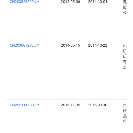
CN203853599U
*
2014-05-06
2014-10-01
潍柴
股份
公司
CN203887283U
*
2014-05-16
2014-10-22
山西
矿业
矿山
有限
公司
CN205111508U
*
2015-11-05
2016-03-30
惠州
联金
品有
司