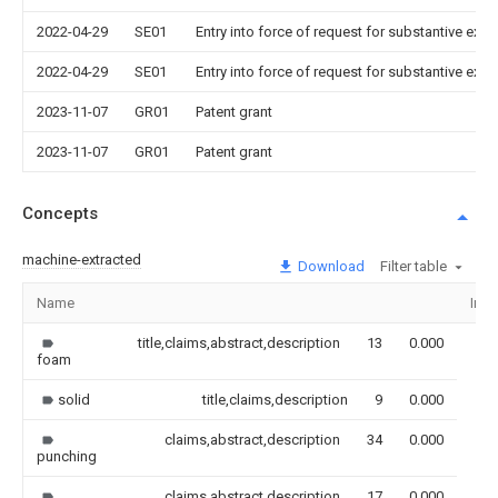
2022-04-29
SE01
Entry into force of request for substantive exa
2022-04-29
SE01
Entry into force of request for substantive exa
2023-11-07
GR01
Patent grant
2023-11-07
GR01
Patent grant
Concepts
machine-extracted
Download
Filter table
Name
Ima
title,claims,abstract,description
13
0.000
foam
solid
title,claims,description
9
0.000
claims,abstract,description
34
0.000
punching
claims,abstract,description
17
0.000