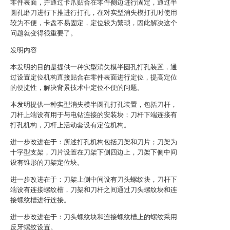
零件表面，并通过卡爪贴合在零件侧边进行固定，通过半
圆孔磨刀进行下推进行打孔，在对实型消失模打孔时使用
较为不便，卡盘不易固定，定位较为繁琐，因此解决这个
问题就变得很重要了。
发明内容
本发明的目的是提供一种实型消失模半圆孔打孔装置，通
过设置定位机构直接贴合在零件表面进行定位，提高定位
的便捷性，解决背景技术中定位不便的问题。
本发明提供一种实型消失模半圆孔打孔装置，包括刀杆，
刀杆上端设有用于与电钻连接的安装块；刀杆下端连接有
打孔机构，刀杆上活动套设有定位机构。
进一步改进在于：所述打孔机构包括刀架和刀片；刀架为
十字型支架，刀片设置在刀架下侧四边上，刀架下侧中间
设有锥形的刀架定位块。
进一步改进在于：刀架上侧中间设有刀头螺纹块，刀杆下
端设有连接螺纹槽，刀架和刀杆之间通过刀头螺纹块和连
接螺纹槽进行连接。
进一步改进在于：刀头螺纹块和连接螺纹槽上的螺纹采用
反牙螺纹设置。