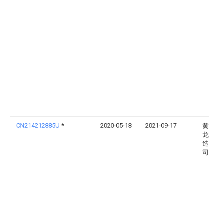
CN214212885U
*
2020-05-18
2021-09-17
黄骅
龙模
造有
司