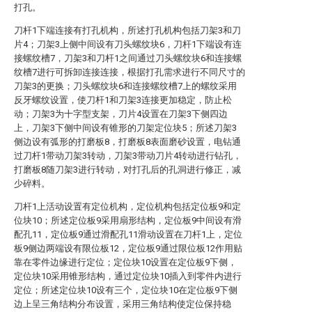
打孔。
刀杆1下端连接有打孔机构，所述打孔机构包括刀架3和刀
片4；刀架3上侧中间设有刀头螺纹块6，刀杆1下端设有连
接螺纹槽7，刀架3和刀杆1之间通过刀头螺纹块6和连接螺
纹槽7进行可拆卸连接连接，根据打孔需求进行不同尺寸的
刀架3的更换；刀头螺纹块6和连接螺纹槽7上的螺纹采用
反牙螺纹设置，使刀杆1和刀架3连接更加稳定，防止松
动；刀架3为十字型支架，刀片4设置在刀架3下侧四边
上，刀架3下侧中间设有锥形的刀架定位块5；所述刀架3
侧边设有弧形的打磨板8，打磨板8表面磨砂设置，电钻通
过刀杆1带动刀架3转动，刀架3带动刀片4转动进行钻孔，
打磨板8随刀架3进行转动，对打孔后的孔洞进行修正，减
少碎料。
刀杆1上活动设置有定位机构，定位机构包括定位板9和定
位块10；所述定位板9采用扇形结构，定位板9中间设有滑
配孔11，定位板9通过滑配孔11滑动设置在刀杆1上，定位
板9侧边两端设有限位板12，定位板9通过限位板12作用贴
靠在零件边缘进行定位；定位块10设置在定位板9下侧，
定位块10采用锥形结构，通过定位块10插入到零件内进行
定位；所述定位块10设有三个，定位块10在定位板9下侧
边上呈三角结构分布设置，采用三角结构使定位保持稳