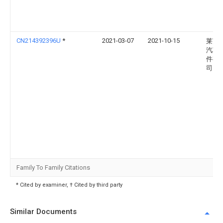
CN214392396U
*
2021-03-07
2021-10-15
莱芜
汽车
件有
司
Family To Family Citations
* Cited by examiner, † Cited by third party
Similar Documents