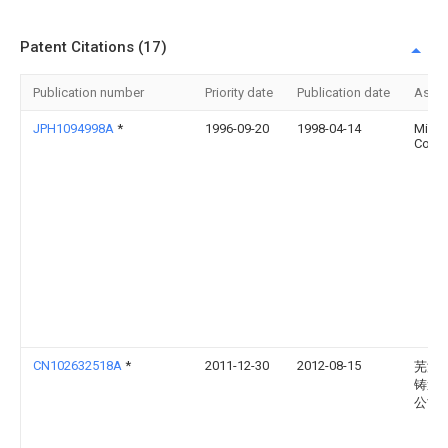
Patent Citations (17)
Publication number
Priority date
Publication date
Assi
JPH1094998A
*
1996-09-20
1998-04-14
Mirai 
Co Lt
CN102632518A
*
2011-12-30
2012-08-15
芜湖
铸造
公司