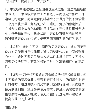
的快捷性，提高了加工生产效率。
2、本发明中通过在定位板侧边设置限位板，通过限位板的
限位作用，限位板贴合在工件侧边，从而使定位板在工件
边缘进行定位，提高定位的精确性；并且定位板下侧设置
三个定位块并呈三角结构分布，通过三角形的稳定性质，
在操作过程中放置跑动影响尺寸偏差；定位块采用锥形结
构，便于精确定位，防止移动；定位块可调节活动设置，
通过调节定位块的位置，便于不同圆形孔洞的打孔需求。
3、本发明中通过在刀架中间设置刀架定位块，通过刀架定
位块对刀架进行定位作用，通过刀架定位块在中间起到圆
心作用，通过刀架定位块插入到工件上进行定位，刀片沿
刀架定位块转动，有效的保证了尺寸的准确和打孔的稳定
性。
4、本发明中刀杆和刀架通过刀头螺纹块和连接螺纹槽，便
于刀架的的安装拆卸，在需要进行不同大小的圆形孔洞进
行打孔时，通过更换不同尺寸的刀架进行使用，从而提高
使用的便利性，满足多种使用需求；并且刀头螺纹块和连
接螺纹槽采用反牙螺纹，使刀架在打孔过程中不易松动，
提高作业中的安全性。
附图说明