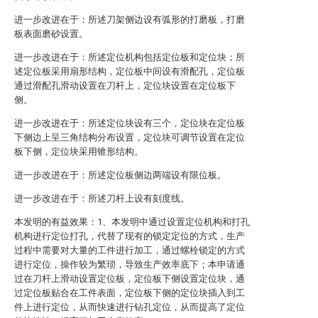
进一步改进在于：所述刀架侧边设有弧形的打磨板，打磨
板表面磨砂设置。
进一步改进在于：所述定位机构包括定位板和定位块；所
述定位板采用扇形结构，定位板中间设有滑配孔，定位板
通过滑配孔滑动设置在刀杆上，定位块设置在定位板下
侧。
进一步改进在于：所述定位块设有三个，定位块在定位板
下侧边上呈三角结构分布设置，定位块可调节设置在定位
板下侧，定位块采用锥形结构。
进一步改进在于：所述定位板侧边两端设有限位板。
进一步改进在于：所述刀杆上设有刻度线。
本发明的有益效果：1、本发明中通过设置定位机构和打孔
机构进行定位打孔，代替了现有的锁定定位的方式，生产
过程中需要对大量的工件进行加工，通过螺栓锁定的方式
进行定位，操作较为繁琐，导致生产效率底下；本申请通
过在刀杆上滑动设置定位板，定位板下侧设置定位块，通
过定位板贴合在工件表面，定位板下侧的定位块插入到工
件上进行定位，从而快速进行钻孔定位，从而提高了定位