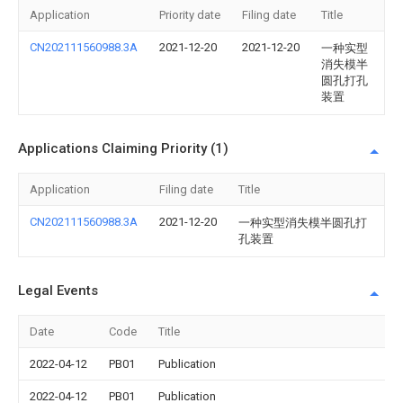
Application
Priority date
Filing date
Title
CN202111560988.3A
2021-12-20
2021-12-20
一种实型
消失模半
圆孔打孔
装置
Applications Claiming Priority (1)
Application
Filing date
Title
CN202111560988.3A
2021-12-20
一种实型消失模半圆孔打
孔装置
Legal Events
Date
Code
Title
2022-04-12
PB01
Publication
2022-04-12
PB01
Publication