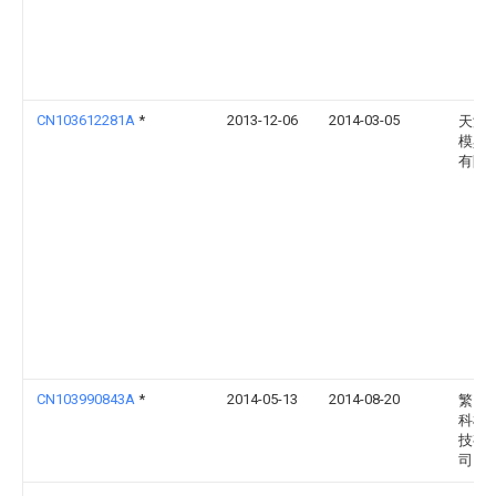
CN103612281A
*
2013-12-06
2014-03-05
天津
模具
有限
CN103990843A
*
2014-05-13
2014-08-20
繁昌
科机
技有
司