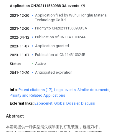
Application CN202111560988.3A events
Application filed by Wuhu Honghu Material
2021-12-20
Technology Co ltd
Priority to CN202111560988.3A
2021-12-20
Publication of CN114310324A
2022-04-12
Application granted
2023-11-07
Publication of CN114310324B
2023-11-07
Active
Status
Anticipated expiration
2041-12-20
Info
Patent citations (17)
Legal events
Similar documents
Priority and Related Applications
External links
Espacenet
Global Dossier
Discuss
Abstract
本发明提供一种实型消失模半圆孔打孔装置，包括刀杆，