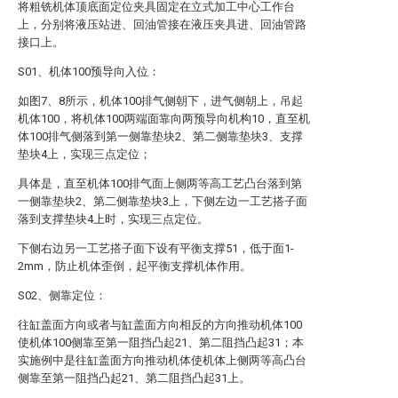
将粗铣机体顶底面定位夹具固定在立式加工中心工作台
上，分别将液压站进、回油管接在液压夹具进、回油管路
接口上。
S01、机体100预导向入位：
如图7、8所示，机体100排气侧朝下，进气侧朝上，吊起
机体100，将机体100两端面靠向两预导向机构10，直至机
体100排气侧落到第一侧靠垫块2、第二侧靠垫块3、支撑
垫块4上，实现三点定位；
具体是，直至机体100排气面上侧两等高工艺凸台落到第
一侧靠垫块2、第二侧靠垫块3上，下侧左边一工艺搭子面
落到支撑垫块4上时，实现三点定位。
下侧右边另一工艺搭子面下设有平衡支撑51，低于面1-
2mm，防止机体歪倒，起平衡支撑机体作用。
S02、侧靠定位：
往缸盖面方向或者与缸盖面方向相反的方向推动机体100
使机体100侧靠至第一阻挡凸起21、第二阻挡凸起31；本
实施例中是往缸盖面方向推动机体使机体上侧两等高凸台
侧靠至第一阻挡凸起21、第二阻挡凸起31上。