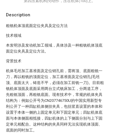
第四压紧机构(9)动作，压在机体(100)上。
Description
粗铣机体顶底面定位夹具及定位方法
技术领域
本发明涉及发动机加工领域，具体涉及一种粗铣机体顶底
面定位夹具及定位方法。
背景技术
机体毛坯加工基准面及定位销孔前，需将顶、底面粗铣一
刀，再以粗铣的顶面定位，加工基准面及定位销孔(毛坯
顶、底面太大，铸造不平，必须在加工前铣一刀)。目前粗
铣机体顶面及底面采用两台立式铣床加工，分两道工序，
先粗铣顶面，再粗铣底面。现有技术中，常规的机体夹具
结构为：例如公开号为CN207746750U的中国实用新型专
利公开了一种四缸机体侧挂夹具，包括竖直设置的本体和
设置于本体一侧的上固定单元和下固定单元；四缸机体底
面与本体侧面相抵接，四缸机体的上下侧面分别与上下固
定单元相配合。这种结构的夹具同样无法实现机体顶面、
底面的同时加工。