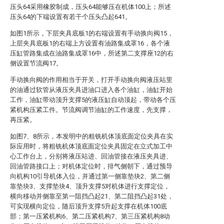
压头64采用橡胶制成，压头64能够压在机体100上；所述
压头64的下端设置有若干个压头凸起641。
如图1所示，下层夹具底板1的右端设置有手动换向阀15，
上层夹具底板1的右端上方设置有油路集成罩16，各个液
压缸管路集成在油路集成罩16中，所述第二支撑座12的右
侧设置节流阀17。
手动换向阀的作用相当于开关，打开手动换向阀液压站里
的油通过软管从液压夹具进油口进入各个油缸，油缸开始
工作，油缸带动顶升支撑5的液压缸自动顶起，带动各个压
紧机构压紧工件。节流阀调节油缸的工作速度，先支撑，
再压紧。
如图7、8所示，本发明中的粗铣机体顶底面定位夹具在实
际应用时，将粗铣机体顶底面定位夹具固定在立式加工中
心工作台上，分别将液压站进、回油管接在液压夹具进、
回油管路接口上；对机体定位时，排气侧朝下，通过预导
向机构10引导机体入位，并通过第一侧靠垫块2、第二侧
靠垫块3、支撑垫块4、顶升支撑5对机体进行支撑定位，
横向移动并侧靠至第一阻挡凸起21、第二阻挡凸起31处，
可实现横向定位，随后顶升支撑5升起支撑在机体100底
部；第一压紧机构6、第二压紧机构7、第三压紧机构8动