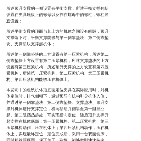
所述顶升支撑的一侧设置有平衡支撑，所述平衡支撑包括
设置在夹具底板上的螺母以及拧在螺母中的螺柱，螺柱竖
直设置；
所述平衡支撑的顶面与其上方的机体之间设有间隙，顶升
支撑落下时，平衡支撑能够与第一侧靠垫块、第二侧靠垫
块、支撑垫块支撑起机体；
所述第一侧靠垫块的上方设置有第一压紧机构，所述第二
侧靠垫块上方设置有第二压紧机构，所述支撑垫块的上方
设置有第三压紧机构，所述顶升支撑的上方设置有第四压
紧机构，所述第一压紧机构、第二压紧机构、第三压紧机
构、第四压紧机构能够压在机体上。
本发明中的粗铣机体顶底面定位夹具在实际应用时，对机
体定位时，排气侧朝下，通过预导向机构引导机体入位，
并通过第一侧靠垫块、第二侧靠垫块、支撑垫块、顶升支
撑对机体进行支撑定位，横向移动并侧靠至第一阻挡凸
起、第二阻挡凸起处，可实现横向定位，随后顶升支撑升
起支撑在机体底部；第一压紧机构、第二压紧机构、第三
压紧机构动作，压在机体上；第四压紧机构动作，压在机
体上，实现最终定位，定位完成后，采用一台双面铣床，
同时粗铣顶底面，保证加工一致性，能够做到快速装夹，