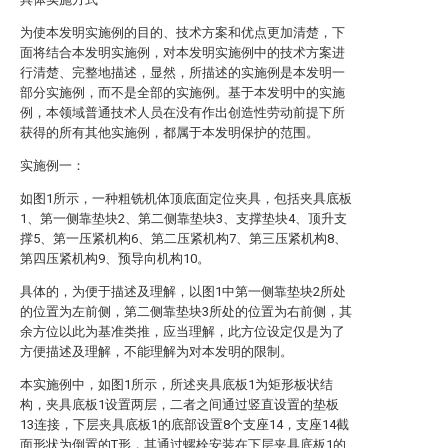
为使本发明实施例的目的、技术方案和优点更加清楚，下
面将结合本发明实施例，对本发明实施例中的技术方案进
行清楚、完整地描述，显然，所描述的实施例是本发明一
部分实施例，而不是全部的实施例。基于本发明中的实施
例，本领域普通技术人员在没有作出创造性劳动前提下所
获得的所有其他实施例，都属于本发明保护的范围。
实施例一：
如图1所示，一种粗铣机体顶底面定位夹具，包括夹具底板
1、第一侧靠垫块2、第二侧靠垫块3、支撑垫块4、顶升支
撑5、第一压紧机构6、第二压紧机构7、第三压紧机构8、
第四压紧机构9、预导向机构10。
具体的，为便于描述及理解，以图1中第一侧靠垫块2所处
的位置为左前侧，第二侧靠垫块3所处的位置为右前侧，其
余方位以此为基准类推，应当理解，此方位设定仅是为了
方便描述及理解，不能理解为对本发明的限制。
本实施例中，如图1所示，所述夹具底板1为矩形板状结
构，夹具底板1设置两层，二者之间通过竖直设置的垫板
13连接，下层夹具底板1的底部设置8个支座14，支座14截
面形状为倒置的T形，其通过螺栓安装在下层夹具底板1的