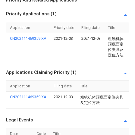
Priority And Related Applications
Priority Applications (1)
Application
Priority date
Filing date
Title
CN202111469359.XA
2021-12-03
2021-12-03
粗铣机体
顶底面定
位夹具及
定位方法
Applications Claiming Priority (1)
Application
Filing date
Title
CN202111469359.XA
2021-12-03
粗铣机体顶底面定位夹具
及定位方法
Legal Events
Date
Code
Title