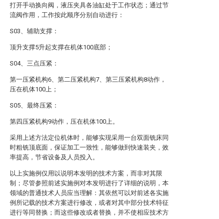
打开手动换向阀，液压夹具各油缸处于工作状态；通过节
流阀作用，工作按此顺序分别自动进行：
S03、辅助支撑：
顶升支撑5升起支撑在机体100底部；
S04、三点压紧：
第一压紧机构6、第二压紧机构7、第三压紧机构8动作，
压在机体100上；
S05、最终压紧：
第四压紧机构9动作，压在机体100上。
采用上述方法定位机体时，能够实现采用一台双面铣床同
时粗铣顶底面，保证加工一致性，能够做到快速装夹，效
率提高，节省设备及人员投入。
以上实施例仅用以说明本发明的技术方案，而非对其限
制；尽管参照前述实施例对本发明进行了详细的说明，本
领域的普通技术人员应当理解：其依然可以对前述各实施
例所记载的技术方案进行修改，或者对其中部分技术特征
进行等同替换；而这些修改或者替换，并不使相应技术方