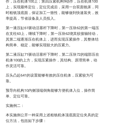
作，压在机体100上；第四压紧机构9动作，压在机体100
上，实现最终定位，定位完成后，采用一台双面铣床，同
时粗铣顶底面，保证加工一致性，能够做到快速装夹，效
率提高，节省设备及人员投入。
第一液压缸61驱动活塞杆下降时，第一压块62的第一端压
在支柱63上，继续下降时，第一压块62绕其铰接轴转动，
其第二端逐渐压在机体上，进而实现压紧操作，其整体结
构简单、稳定，能够实现较大的压紧力。
第二液压缸71驱动活塞杆下降时，第二压块72的端部压在
机体100的上方，实现压紧操作，其结构、原理简单，动
作灵活可靠。
压头凸起641的设置能够有效的压住机体，压紧较为可
靠。
预导向机构10内侧顶端倒角能够方便机体入位，操作简
单、定位可靠。
实施例二：
本实施例公开一种采用上述粗铣机体顶底面定位夹具的定
位方法，包括如下步骤：