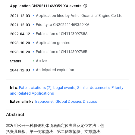
Application CN202111469359.XA events
Application filed by Anhui Quanchai Engine Co Ltd
2021-12-03
Priority to CN202111469359.XA
2021-12-03
Publication of CN114309738A
2022-04-12
Application granted
2023-10-20
Publication of CN114309738B
2023-10-20
Active
Status
Anticipated expiration
2041-12-03
Info
Patent citations (7)
Legal events
Similar documents
Priority
and Related Applications
External links
Espacenet
Global Dossier
Discuss
Abstract
本发明公开一种粗铣机体顶底面定位夹具及定位方法，包
括夹具底板、第一侧靠垫块、第二侧靠垫块、支撑垫块、