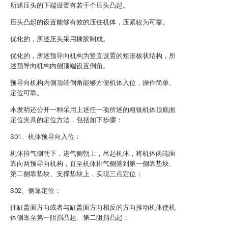
所述压头的下端设置有若干个压头凸起。
压头凸起的设置能够有效的压住机体，压紧较为可靠。
优化的，所述压头采用橡胶制成。
优化的，所述预导向机构为竖直设置的矩形板状结构，所
述预导向机构内侧顶端设置倒角。
预导向机构内侧顶端倒角能够方便机体入位，操作简单、
定位可靠。
本发明还公开一种采用上述任一项所述的粗铣机体顶底面
定位夹具的定位方法，包括如下步骤：
S01、机体预导向入位：
机体排气侧朝下，进气侧朝上，吊起机体，将机体两端面
靠向两预导向机构，直至机体排气侧落到第一侧靠垫块、
第二侧靠垫块、支撑垫块上，实现三点定位；
S02、侧靠定位：
往缸盖面方向或者与缸盖面方向相反的方向推动机体使机
体侧靠至第一阻挡凸起、第二阻挡凸起；