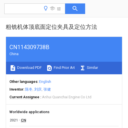
粗铣机体顶底面定位夹具及定位方法
CN114309738B
China
Download PDF
Find Prior Art
Similar
Other languages
English
Inventor
陈冬
刘庆
张健
Current Assignee
Anhui Quanchai Engine Co Ltd
Worldwide applications
2021
CN