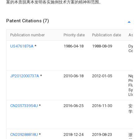
案的本质脱离本发明各实施例技术方案的精神和范围。
Patent Citations (7)
Publication number
Priority date
Publication date
Assi
US4761876A
*
1986-04-18
1988-08-09
Dyna
Corpo
JP2012000737A
*
2010-06-18
2012-01-05
Nipp
Pneum
Fluidi
Syst
Ltd
CN205733954U
*
2016-06-25
2016-11-30
安徽
学机
CN209288818U
*
2018-12-24
2019-08-23
浙江