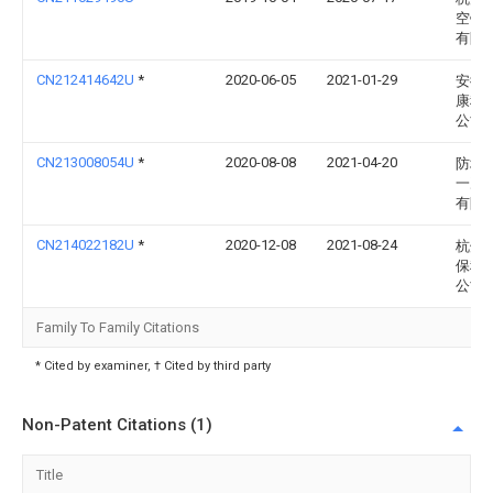
空镀
有限
CN212414642U
*
2020-06-05
2021-01-29
安徽
康科
公司
CN213008054U
*
2020-08-08
2021-04-20
防城
一冶
有限
CN214022182U
*
2020-12-08
2021-08-24
杭州
保科
公司
Family To Family Citations
* Cited by examiner, † Cited by third party
Non-Patent Citations (1)
Title