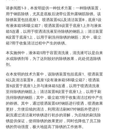
请参阅图1-3，本发明提供一种技术方案：一种除锈装置，
用于钢筋除锈，尤其是底板后浇带位置外露钢筋除锈。该
除锈装置包括底座1、喷洒装置6以及清洁装置8，底座1设
有液体箱5和吸尘箱7；喷洒装置6设置于底座1上并与液体
箱5连通，以用于喷洒清洗液至待除锈的钢筋上；清洁装置
8设置于底座1上，以用于刷洗待除锈的钢筋；其中，吸尘
箱7用于收集清洁过程中产生的铁锈。
本实施例中，液体箱5用于容置清洗液，清洗液可以是自来
水或除锈剂等，为了达到较好的除锈效果，此处优选除锈
剂。
在本发明的技术方案中，该除锈装置包括底座1、喷洒装置
6以及清洁装置8，底座1设有液体箱5和吸尘箱7；喷洒装
置6设置于底座1上并与液体箱5连通，以用于喷洒清洗液
至待除锈的钢筋上；清洁装置8设置于底座1上，以用于刷
洗待除锈的钢筋；其中，吸尘箱7用于收集清洁过程中产生
的铁锈。其中，通过喷洒装置6对钢筋进行喷洒，喷洒效果
更好，方便后续的清洁，利用清洁刷807对钢筋外壁进行
刷洗通过清洁液对铁锈进行初步的溶解，为后续的刷洗除
锈提供保证，使得除锈的效果更好，同时也降低了员工除
锈的劳动强度，极大地提高了除锈的工作效率。