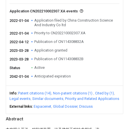
Application CN202210002307.XA events
Application filed by China Construction Science
2022-01-04
And Industry Co ltd
Priority to CN202210002307.XA
2022-01-04
Publication of CN114308832A
2022-04-12
Application granted
2023-03-28
Publication of CN114308832B
2023-03-28
Active
Status
Anticipated expiration
2042-01-04
Info
Patent citations (14)
Non-patent citations (1)
Cited by (1)
Legal events
Similar documents
Priority and Related Applications
External links
Espacenet
Global Dossier
Discuss
Abstract