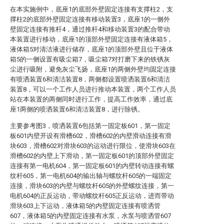
在本实施例中，底座1的底部外壁固定连接有支撑柱2，支
撑柱2的底部外壁固定连接有移动装置3，底座1的一侧外
壁固定连接有推杆4，通过推杆4和移动装置3的配合带动
本装置进行移动，底座1的顶部外壁固定连接有液体箱5，
液体箱5对清洁液进行储存，底座1的顶部外壁且位于液体
箱5的一侧设置有吸尘箱7，吸尘箱7对打磨下来的铁锈灰
尘进行吸附，避免灰尘飞扬，底座1的两侧外壁均固定连接
有喷洒装置6和清洁装置8，两侧都设置喷洒装置6和清洁
装置8，可以一个工作人员进行推动本装置，两个工作人员
站在本装置的两侧同时进行工作，提高工作效率，通过底
座1两侧的喷洒装置6和清洁装置8，进行除锈。
主要参考图3，喷洒装置6包括第一固定板601，第一固定
板601内壁开设有滑槽602，滑槽602的内壁滑动连接有滑
块603，滑槽602对滑块603的运动进行限位，使滑块603在
滑槽602的内壁上下滑动，第一固定板601的顶部外壁固定
连接有第一电机604，第一固定板601的内壁转动连接有螺
纹杆605，第一电机604的输出轴与螺纹杆605的一端固定
连接，滑块603的内壁与螺纹杆605的外壁螺纹连接，第一
电机604的正反运动，带动螺纹杆605正反运动，进而带动
滑块603上下运动，液体箱5的内壁固定连接有喷洒管
607，液体箱5的内壁固定连接有水泵，水泵与喷洒管607