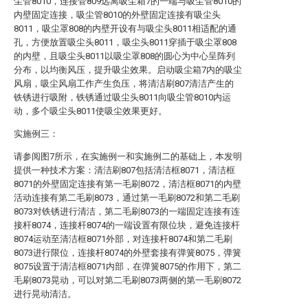
尘管8010，连接管809远离吸尘箱7的一端与吸尘管8010的
内壁固定连接，吸尘管8010的外壁固定连接有吸尘头
8011，吸尘罩808的内壁开设有与吸尘头8011相适配的通
孔，方便放置吸尘头8011，吸尘头8011穿插于吸尘罩808
的内壁，且吸尘头8011以吸尘罩808的圆心为中心呈阵列
分布，以均衡风压，提升吸尘效果。启动吸尘箱7内的吸尘
风扇，吸尘风扇工作产生负压，将清洁刷807清洁产生的
铁锈进行吸附，铁锈通过吸尘头8011向吸尘管8010内运
动，多个吸尘头8011使吸尘效果更好。
实施例三：
请参阅图7所示，在实施例一和实施例二的基础上，本发明
提供一种技术方案：清洁刷807包括清洁框8071，清洁框
8071的外壁固定连接有第一毛刷8072，清洁框8071的内壁
活动连接有第二毛刷8073，通过第一毛刷8072和第二毛刷
8073对铁锈进行清洁，第二毛刷8073的一端固定连接有连
接杆8074，连接杆8074的一端设置有限位块，避免连接杆
8074运动至清洁框8071外部，对连接杆8074和第二毛刷
8073进行限位，连接杆8074的外壁套接有弹簧8075，弹簧
8075设置于清洁框8071内部，在弹簧8075的作用下，第二
毛刷8073晃动，可以对第二毛刷8073两侧的第一毛刷8072
进行晃动清洁。