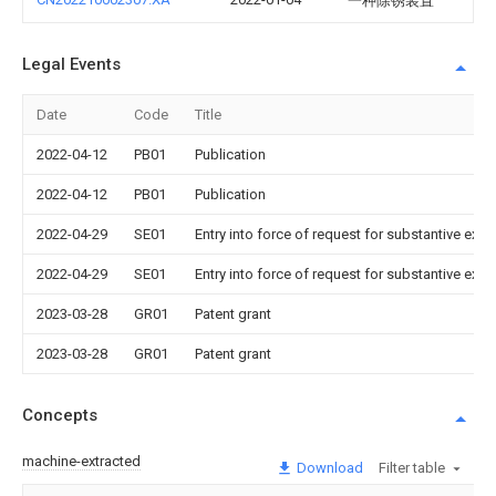
一种除锈装置
Legal Events
Date
Code
Title
2022-04-12
PB01
Publication
2022-04-12
PB01
Publication
2022-04-29
SE01
Entry into force of request for substantive exa
2022-04-29
SE01
Entry into force of request for substantive exa
2023-03-28
GR01
Patent grant
2023-03-28
GR01
Patent grant
Concepts
machine-extracted
Download
Filter table