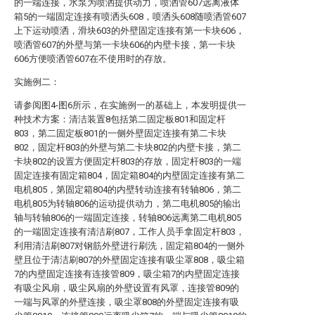
的一端连接，水泵为喷洒提供动力，喷洒管607远离液体
箱5的一端固定连接有喷洒头608，喷洒头608随喷洒管607
上下运动喷洒，滑块603的外壁固定连接有第一卡块606，
喷洒管607的外壁与第一卡块606的内壁卡接，第一卡块
606方便喷洒管607在不使用时的存放。
实施例二：
请参阅图4-图6所示，在实施例一的基础上，本发明提供一
种技术方案：清洁装置8包括第二固定板801和固定杆
803，第二固定板801的一侧外壁固定连接有第二卡块
802，固定杆803的外壁与第二卡块802的内壁卡接，第二
卡块802的设置方便固定杆803的存放，固定杆803的一端
固定连接有固定箱804，固定箱804的内壁固定连接有第二
电机805，第固定箱804的内壁转动连接有转轴806，第二
电机805为转轴806的运动提供动力，第二电机805的输出
轴与转轴806的一端固定连接，转轴806远离第二电机805
的一端固定连接有清洁刷807，工作人员手拿固定杆803，
利用清洁刷807对钢筋外壁进行刷洗，固定箱804的一侧外
壁且位于清洁刷807的外壁固定连接有吸尘罩808，吸尘箱
7的内壁固定连接有连接管809，吸尘箱7的内壁固定连接
有吸尘风扇，吸尘风扇的外壁设置有风罩，连接管809的
一端与风罩的外壁连接，吸尘罩808的外壁固定连接有吸