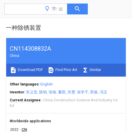
一种除锈装置
CN114308832A
China
Download PDF
Find Prior Art
Similar
Other languages
English
Inventor
宋义亚
陈韬
张瑜
董凯
肖赟
张学干
郭俊
冯玉
Current Assignee
China Construction Science And Industry Co
ltd
Worldwide applications
2022
CN