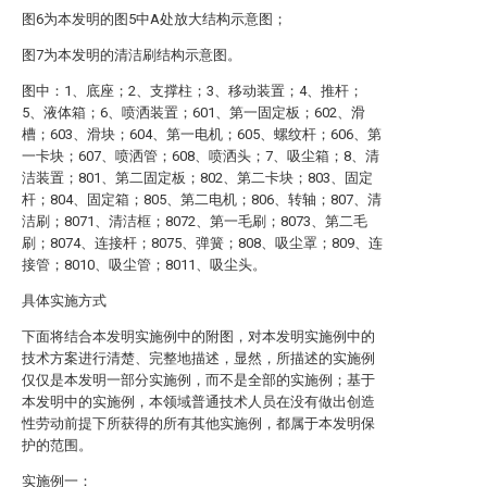
图6为本发明的图5中A处放大结构示意图；
图7为本发明的清洁刷结构示意图。
图中：1、底座；2、支撑柱；3、移动装置；4、推杆；
5、液体箱；6、喷洒装置；601、第一固定板；602、滑
槽；603、滑块；604、第一电机；605、螺纹杆；606、第
一卡块；607、喷洒管；608、喷洒头；7、吸尘箱；8、清
洁装置；801、第二固定板；802、第二卡块；803、固定
杆；804、固定箱；805、第二电机；806、转轴；807、清
洁刷；8071、清洁框；8072、第一毛刷；8073、第二毛
刷；8074、连接杆；8075、弹簧；808、吸尘罩；809、连
接管；8010、吸尘管；8011、吸尘头。
具体实施方式
下面将结合本发明实施例中的附图，对本发明实施例中的
技术方案进行清楚、完整地描述，显然，所描述的实施例
仅仅是本发明一部分实施例，而不是全部的实施例；基于
本发明中的实施例，本领域普通技术人员在没有做出创造
性劳动前提下所获得的所有其他实施例，都属于本发明保
护的范围。
实施例一：