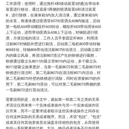
工作原理：使用时，通过推杆4和移动装置3的配合带动本
装置进行移动，通过底座1两侧的喷洒装置6和清洁装置
8，进行除锈，在液体箱5内加入清洁液，通过液体箱5内
的水泵，将液体通过喷洒管607向喷洒头608内输送，启动
第一电机604带动螺纹杆605转动，螺纹杆605带动滑块603
上下运动，进而带动喷洒头608上下运动，对钢筋进行喷
洒，方便后续的清洁，工作人员手拿固定杆803，利用清
洁刷807对钢筋外壁进行刷洗，启动第二电机805带动转轴
806转动，转轴806带动清洁刷807转动清洁，启动吸尘箱7
内的吸尘风扇，将清洁刷807清洁产生的铁锈进行吸附，
铁锈通过吸尘头8011向吸尘管8010内运动，多个吸尘头
8011使吸尘效果更好，当第一毛刷8072和第二毛刷8073对
铁锈进行清洁时，第二毛刷8073在清洁框8071内活动，对
第二毛刷8073外壁的铁锈进行清除，同时在弹簧8075的作
用下，第二毛刷8073晃动，可以对第二毛刷8073两侧的第
一毛刷8072进行晃动清洁。
需要说明的是，在本文中，诸如第一和第二等之类的关系
术语仅仅用来将一个实体或者操作与另一个实体或操作区
分开来，而不一定要求或者暗示这些实体或操作之间存在
任何这种实际的关系或者顺序。而且，术语“包括”、“包含”
或者其任何其他变体意在涵盖非排他性的包含，从而使得
包括一系列要素的过程、方法、物品或者设备不仅包括那