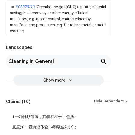
Y02P70/10
Greenhouse gas [GHG] capture, material
saving, heat recovery or other energy efficient
measures, e.g. motor control, characterised by
manufacturing processes, e.g. for rolling metal or metal
working
Landscapes
Cleaning In General
Show more
Claims
(10)
Hide Dependent
1.一种除锈装置，其特征在于，包括：
底座(1)，设有液体箱(5)和吸尘箱(7)；