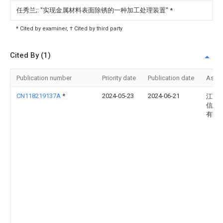
任秀兰;: "实现金属材料表面除锈的一种加工处理装置"
*
* Cited by examiner, † Cited by third party
Cited By (1)
Publication number
Priority date
Publication date
Assi
CN118219137A
*
2024-05-23
2024-06-21
江苏
信息
有限