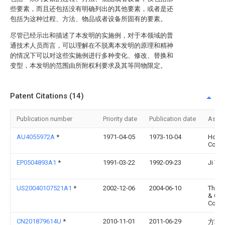
些要素，而且还包括没有明确列出的其他要素，或者是还
包括为这种过程、方法、物品或者设备所固有的要素。
尽管已经示出和描述了本发明的实施例，对于本领域的普
通技术人员而言，可以理解在不脱离本发明的原理和精神
的情况下可以对这些实施例进行多种变化、修改、替换和
变型，本发明的范围由所附权利要求及其等同物限定。
Patent Citations (14)
Publication number
Priority date
Publication date
Assi
AU4055972A
*
1971-04-05
1973-10-04
Holly
Corpo
EP0504893A1
*
1991-03-22
1992-09-23
Ji Wa
US20040107521A1
*
2002-12-06
2004-06-10
The P
& Ga
Comp
CN201879614U
*
2010-11-01
2011-06-29
方琢