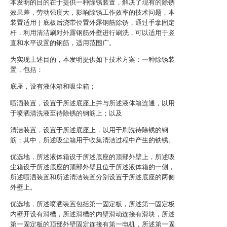
本发明的目的在于提供一种除锈装置，解决了现有的除锈
效果差，劳动强度大，影响除锈工作效率的技术问题，本
装置适用于底板后浇带位置外露钢筋除锈，通过手拿固定
杆，利用清洁刷对外露钢筋外壁进行刷洗，可以适用于竖
直和水平设置的钢筋，适用范围广。
为实现上述目的，本发明提供如下技术方案：一种除锈装
置，包括：
底座，设有液体箱和吸尘箱；
喷洒装置，设置于所述底座上并与所述液体箱连通，以用
于喷洒清洗液至待除锈的钢筋上；以及
清洁装置，设置于所述底座上，以用于刷洗待除锈的钢
筋；其中，所述吸尘箱用于收集清洁过程中产生的铁锈。
优选地，所述液体箱设于所述底座的顶部外壁上，所述吸
尘箱设于所述底座的顶部外壁且位于所述液体箱的一侧，
所述喷洒装置和所述清洁装置分别设置于所述底座的两侧
外壁上。
优选地，所述喷洒装置包括第一固定板，所述第一固定板
内壁开设有滑槽，所述滑槽的内壁滑动连接有滑块，所述
第一固定板的顶部外壁固定连接有第一电机，所述第一固