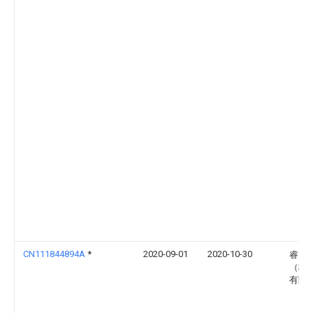
CN111844894A
*
2020-09-01
2020-10-30
睿克
（杭
有限