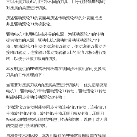
三组压痕刀板6采用三种不同的刀具，用于旋转轴5转动时
对压痕的类型进行切换。
所述驱动滚轮71的表面与所述传动滚轮53的外表面抵接，
并且驱动滚轮71为橡胶轮。
驱动电机7使用时连接外界的电源，为驱动滚轮71的转动
提供动力的来源，驱动电机7启动时带动驱动滚轮71转
动，驱动滚轮71带动传动滚轮53转动，传动滚轮53带动连
接轴51转动，连接轴51带动旋转轴5上的压痕刀板6进行旋
转，以便于压痕刀板6的切换。
本发明提供的PP蜂窝板围板箱在线同步压痕机的可更换式
刀具的工作原理如下：
当需要对压痕刀板6的压痕类型进行切换时，优先启动驱动
电机7，驱动电机7带动驱动滚轮71转动，驱动滚轮71转动
时能够同步带动传动滚轮53转动；
传动滚轮53转动时能够同步带动连接轴51转动，连接轴51
带动旋转轴5转动，旋转轴5带动压痕刀板6转动，压痕刀
板6转动时能够对压痕结构进行转动和切换，以便于对刀具
的类型进行快速的切换。
与相关技术相比较，本发明提供的PP蜂窝板围板箱在线同