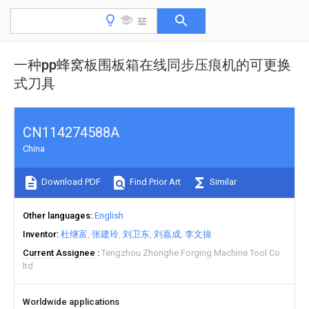
一种pp蜂窝板围板箱在线同步压痕机的可更换
式刀具
CN114274588A
China
Download PDF
Find Prior Art
Similar
Other languages
English
Inventor
杜继富
张建玲
刘卫东
刘嘉成
李文操
Current Assignee
Tengzhou Zhonghe Forging Machine Tool Co
ltd
Worldwide applications