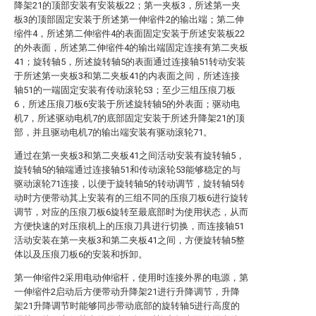
降架21的顶部安装有安装板22；第一夹板3，所述第一夹
板3的顶部固定安装于所述第一伸缩件2的输出端；第二伸
缩件4，所述第二伸缩件4的表面固定安装于所述安装板22
的外表面，所述第二伸缩件4的输出端固定连接有第二夹板
41；旋转轴5，所述旋转轴5的表面通过连接轴51转动安装
于所述第一夹板3和第二夹板41的内表面之间，所述连接
轴51的一端固定安装有传动滚轮53；至少三组压痕刀板
6，所述压痕刀板6安装于所述旋转轴5的外表面；驱动电
机7，所述驱动电机7的底部固定安装于所述升降架21的顶
部，并且驱动电机7的输出端安装有驱动滚轮71。
通过在第一夹板3和第二夹板41之间活动安装有旋转轴5，
旋转轴5的轴端通过连接轴51和传动滚轮53能够稳定的与
驱动滚轮71连接，以便于旋转轴5的转动调节，旋转轴5转
动时方便带动其上安装有的三组不同的压痕刀板6进行旋转
调节，对应的压痕刀板6旋转至最底部时为使用状态，从而
方便快速的对压痕机上的压痕刀具进行切换，而连接轴51
活动安装在第一夹板3和第二夹板41之间，方便旋转轴5整
体以及压痕刀板6的安装和拆卸。
第一伸缩件2采用电动伸缩杆，使用时连接外界的电源，第
一伸缩件2启动后方便带动升降架21进行升降调节，升降
架21升降调节时能够同步带动底部的旋转轴5进行高度的