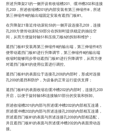
所述升降架21的一侧开设有收缩槽201、缓冲槽202和连接
孔203，所述收缩槽201的内部安装有第三伸缩件8，所述
第三伸缩件8的输出端固定安装有遮挡门板81。
在升降架21靠近传动滚轮53的一侧开设连接孔203，连接
孔203方便传动滚轮53部分在拆卸时提供稳定的抽拉空
间，从而方便旋转轴51和压痕刀板6的拆卸和维护；
遮挡门板81安装再第三伸缩件8的输出端，第三伸缩件8方
便带动遮挡门板81进行升降调节，第三伸缩件8的输出端
收缩时能够同步带动遮挡门板81进行升降调节，从而方便
对遮挡门板81的使用位置进行调控。
遮挡门板81的表面位于连接孔203的内部时，形成对连接
孔203的遮挡和防护，为设备的正常运行提供支撑；
遮挡门板81的表面收缩在缓冲槽202的内部时，连接孔203
开启，以便于旋转轴5和连接轴51部分的安装和拆卸。
所述收缩槽201的内部与所述缓冲槽202的内部相互连通，
所述缓冲槽202的内部与所述连接孔203的内部相互连通，
所述遮挡门板81的表面与所述连接孔203的内部相适配，
并且遮挡门板81的表面与所述缓冲槽202的内表面滑动连
接。