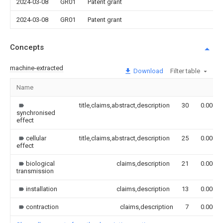
2024-03-08
GR01
Patent grant
2024-03-08
GR01
Patent grant
Concepts
machine-extracted
Download
Filter table
Name
title,claims,abstract,description
30
0.000
synchronised
effect
cellular
title,claims,abstract,description
25
0.000
effect
biological
claims,description
21
0.000
transmission
installation
claims,description
13
0.000
contraction
claims,description
7
0.000