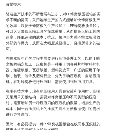
背景技术
随着生产技术的不断发展与进步，对PP蜂窝板围板箱的需
求不断的提高，采用连续生产的方式能够加快蜂窝板生产
的效率，以便于蜂窝板的生产和加工，PP蜂窝板质量轻，
可以大大降低运输工具的荷载重量，从而提高运输工具的
速度，降低运输的成本，抗压、抗冲击力强PP蜂窝板吸收
外部的作用力，从而在大幅度减轻撞击、碰撞所带来的破
坏。
在蜂窝板生产的过程中需要进行压痕处理工艺，以便于蜂
窝板的稳定加工，压痕机是一种用于切各种片型材料的机
器，如硬纸板、瓦楞纸板、塑料及皮革，广泛的应用于印
刷，包装、装饰及塑料行业，分为手动压痕机，自动压痕
机，在对蜂窝板进行压痕时，需要使用到压痕用刀具。
在现有技术中，现有的压痕用刀具在安装和使用时，压痕
刀采用单刀板结构，需要对蜂窝板压印不同类型的压痕
时，需要增加另一种压痕刀的压痕机的数量，增加生产的
成本，同一台压痕机上的压痕刀具不方便根据使用的需求
进行更换调节。
因此，有必要提供一种PP蜂窝板围板箱在线同步压痕机的
可更换式刀具解决上述技术问题。