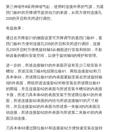
第三伸缩件8采用伸缩气缸，使用时连接外界的气源，为遮
挡门板81的升降调节提供动力的来源，从而方便对连接孔
203的开启和关闭进行调控。
有益效果：
通过在升降架21的侧面设置可升降调节的遮挡门板81，遮
挡门板81方便对连接孔203的开启和关闭进行调控，连接
孔203开启时方便将旋转轴5从侧面进行安装和拆卸，不影
响设备的横向安装空间，以便于旋转轴5的维护和管理。
进一步的，所述连接轴51的外表面开设有至少三组安装卡
槽52，所述压痕刀板6包括限位板61、两组连接架62和刀
具本体63，所述限位板61的内表面紧贴安装在所述旋转轴
5的外表面，两组所述连接架62对称安装在所述限位板61
的两端，并且连接架62的表面与所述安装卡槽52的内表面
卡接，所述刀具本体63的表面安装于所述限位板61的外表
面，所述连接架62表面的内径与所述连接轴51的尺寸相
同，并且连接架62的外表面与所述第一夹板3的内表面活
动连接，所述连接架62的外表面与所述第二夹板41的内表
面活动连接。
刀具本体63通过限位板61和连接架62方便快速安装在旋转