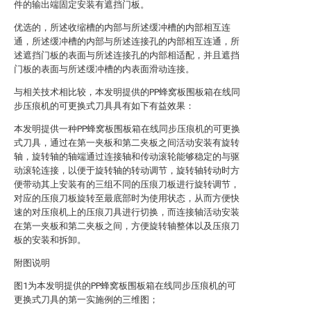
件的输出端固定安装有遮挡门板。
优选的，所述收缩槽的内部与所述缓冲槽的内部相互连
通，所述缓冲槽的内部与所述连接孔的内部相互连通，所
述遮挡门板的表面与所述连接孔的内部相适配，并且遮挡
门板的表面与所述缓冲槽的内表面滑动连接。
与相关技术相比较，本发明提供的PP蜂窝板围板箱在线同
步压痕机的可更换式刀具具有如下有益效果：
本发明提供一种PP蜂窝板围板箱在线同步压痕机的可更换
式刀具，通过在第一夹板和第二夹板之间活动安装有旋转
轴，旋转轴的轴端通过连接轴和传动滚轮能够稳定的与驱
动滚轮连接，以便于旋转轴的转动调节，旋转轴转动时方
便带动其上安装有的三组不同的压痕刀板进行旋转调节，
对应的压痕刀板旋转至最底部时为使用状态，从而方便快
速的对压痕机上的压痕刀具进行切换，而连接轴活动安装
在第一夹板和第二夹板之间，方便旋转轴整体以及压痕刀
板的安装和拆卸。
附图说明
图1为本发明提供的PP蜂窝板围板箱在线同步压痕机的可
更换式刀具的第一实施例的三维图；