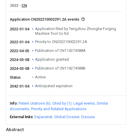
2022
CN
Application CN202210002291.2A events
Application filed by Tengzhou Zhonghe Forging
2022-01-04
Machine Tool Co ltd
Priority to CN202210002291.2A
2022-01-04
Publication of CN114274588A
2022-04-05
Application granted
2024-03-08
Publication of CN114274588B
2024-03-08
Active
Status
Anticipated expiration
2042-01-04
Info
Patent citations (6)
Cited by (1)
Legal events
Similar
documents
Priority and Related Applications
External links
Espacenet
Global Dossier
Discuss
Abstract