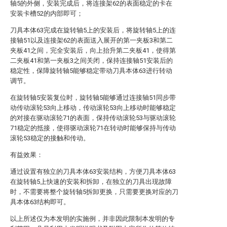
轴5的外侧，安装完成后，将连接架62的表面稳定的卡在
安装卡槽52的内部即可；
刀具本体63完成在旋转轴5上的安装后，将旋转轴5上的连
接轴51以及连接架62的表面送入展开的第一夹板3和第二
夹板41之间，完全安装后，向上抬升第二夹板41，使得第
二夹板41和第一夹板3之间关闭，保持连接轴51安装后的
稳定性，保障旋转轴5能够稳定带动刀具本体63进行转动
调节。
在旋转轴5安装复位时，旋转轴5能够通过连接轴51同步带
动传动滚轮53向上移动，传动滚轮53向上移动时能够稳定
的对接在驱动滚轮71的表面，保持传动滚轮53与驱动滚轮
71稳定的抵接，使得驱动滚轮71在转动时能够保持与传动
滚轮53稳定的接触和传动。
有益效果：
通过设置有独立的刀具本体63安装结构，方便刀具本体63
在旋转轴5上快速的安装和拆卸，在独立的刀具出现故障
时，不需要将整个旋转轴5拆卸更换，只需要更换对应的刀
具本体63结构即可。
以上所述仅为本发明的实施例，并非因此限制本发明的专