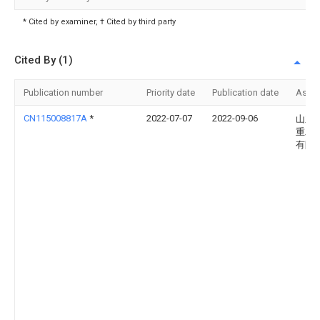
* Cited by examiner, † Cited by third party
Cited By (1)
Publication number
Priority date
Publication date
Assi
CN115008817A
*
2022-07-07
2022-09-06
山东
重工
有限