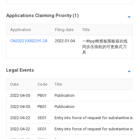
Applications Claiming Priority (1)
Application
Filing date
Title
CN202210002291.2A
2022-01-04
一种pp蜂窝板围板箱在线
同步压痕机的可更换式刀
具
Legal Events
Date
Code
Title
2022-04-05
PB01
Publication
2022-04-05
PB01
Publication
2022-04-22
SE01
Entry into force of request for substantive exa
2022-04-22
SE01
Entry into force of request for substantive exa