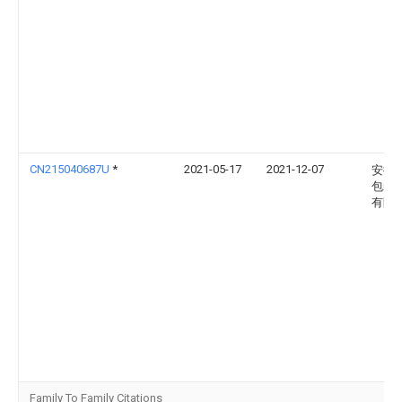
CN215040687U
*
2021-05-17
2021-12-07
安徽
包装
有限
Family To Family Citations