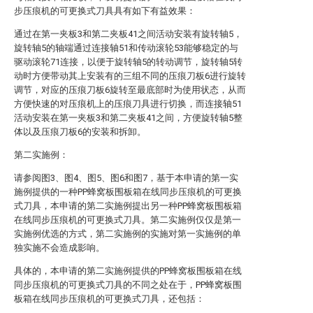
步压痕机的可更换式刀具具有如下有益效果：
通过在第一夹板3和第二夹板41之间活动安装有旋转轴5，
旋转轴5的轴端通过连接轴51和传动滚轮53能够稳定的与
驱动滚轮71连接，以便于旋转轴5的转动调节，旋转轴5转
动时方便带动其上安装有的三组不同的压痕刀板6进行旋转
调节，对应的压痕刀板6旋转至最底部时为使用状态，从而
方便快速的对压痕机上的压痕刀具进行切换，而连接轴51
活动安装在第一夹板3和第二夹板41之间，方便旋转轴5整
体以及压痕刀板6的安装和拆卸。
第二实施例：
请参阅图3、图4、图5、图6和图7，基于本申请的第一实
施例提供的一种PP蜂窝板围板箱在线同步压痕机的可更换
式刀具，本申请的第二实施例提出另一种PP蜂窝板围板箱
在线同步压痕机的可更换式刀具。第二实施例仅仅是第一
实施例优选的方式，第二实施例的实施对第一实施例的单
独实施不会造成影响。
具体的，本申请的第二实施例提供的PP蜂窝板围板箱在线
同步压痕机的可更换式刀具的不同之处在于，PP蜂窝板围
板箱在线同步压痕机的可更换式刀具，还包括：