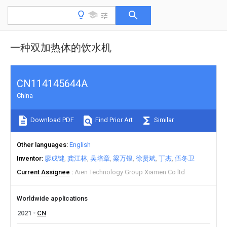
一种双加热体的饮水机
CN114145644A
China
Download PDF
Find Prior Art
Similar
Other languages
English
Inventor
廖成键
龚江林
吴培章
梁万银
徐贤斌
丁杰
伍冬卫
Current Assignee
Aien Technology Group Xiamen Co ltd
Worldwide applications
2021
CN