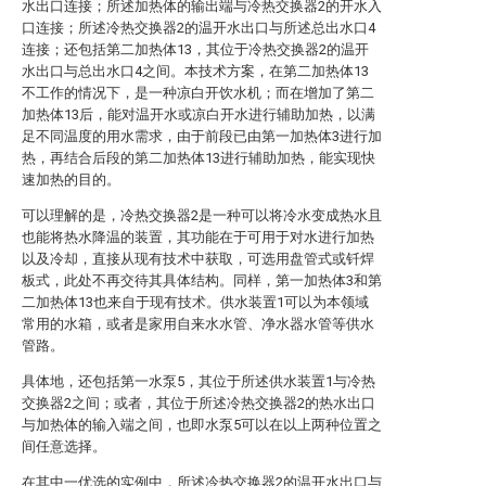
水出口连接；所述加热体的输出端与冷热交换器2的开水入
口连接；所述冷热交换器2的温开水出口与所述总出水口4
连接；还包括第二加热体13，其位于冷热交换器2的温开
水出口与总出水口4之间。本技术方案，在第二加热体13
不工作的情况下，是一种凉白开饮水机；而在增加了第二
加热体13后，能对温开水或凉白开水进行辅助加热，以满
足不同温度的用水需求，由于前段已由第一加热体3进行加
热，再结合后段的第二加热体13进行辅助加热，能实现快
速加热的目的。
可以理解的是，冷热交换器2是一种可以将冷水变成热水且
也能将热水降温的装置，其功能在于可用于对水进行加热
以及冷却，直接从现有技术中获取，可选用盘管式或钎焊
板式，此处不再交待其具体结构。同样，第一加热体3和第
二加热体13也来自于现有技术。供水装置1可以为本领域
常用的水箱，或者是家用自来水水管、净水器水管等供水
管路。
具体地，还包括第一水泵5，其位于所述供水装置1与冷热
交换器2之间；或者，其位于所述冷热交换器2的热水出口
与加热体的输入端之间，也即水泵5可以在以上两种位置之
间任意选择。
在其中一优选的实例中，所述冷热交换器2的温开水出口与