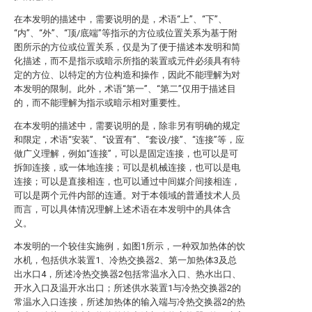
在本发明的描述中，需要说明的是，术语“上”、“下”、
“内”、“外”、“顶/底端”等指示的方位或位置关系为基于附
图所示的方位或位置关系，仅是为了便于描述本发明和简
化描述，而不是指示或暗示所指的装置或元件必须具有特
定的方位、以特定的方位构造和操作，因此不能理解为对
本发明的限制。此外，术语“第一”、“第二”仅用于描述目
的，而不能理解为指示或暗示相对重要性。
在本发明的描述中，需要说明的是，除非另有明确的规定
和限定，术语“安装”、“设置有”、“套设/接”、“连接”等，应
做广义理解，例如“连接”，可以是固定连接，也可以是可
拆卸连接，或一体地连接；可以是机械连接，也可以是电
连接；可以是直接相连，也可以通过中间媒介间接相连，
可以是两个元件内部的连通。对于本领域的普通技术人员
而言，可以具体情况理解上述术语在本发明中的具体含
义。
本发明的一个较佳实施例，如图1所示，一种双加热体的饮
水机，包括供水装置1、冷热交换器2、第一加热体3及总
出水口4，所述冷热交换器2包括常温水入口、热水出口、
开水入口及温开水出口；所述供水装置1与冷热交换器2的
常温水入口连接，所述加热体的输入端与冷热交换器2的热