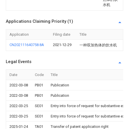
水机
Applications Claiming Priority (1)
Application
Filing date
Title
CN202111640758.8A
2021-12-29
一种双加热体的饮水机
Legal Events
Date
Code
Title
2022-03-08
PB01
Publication
2022-03-08
PB01
Publication
2022-03-25
SE01
Entry into force of request for substantive exa
2022-03-25
SE01
Entry into force of request for substantive exa
2025-01-24
TA01
Transfer of patent application right