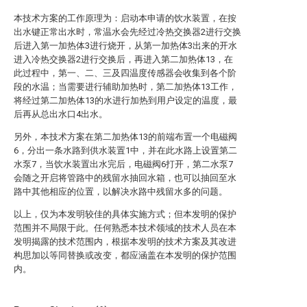
本技术方案的工作原理为：启动本申请的饮水装置，在按
出水键正常出水时，常温水会先经过冷热交换器2进行交换
后进入第一加热体3进行烧开，从第一加热体3出来的开水
进入冷热交换器2进行交换后，再进入第二加热体13，在
此过程中，第一、二、三及四温度传感器会收集到各个阶
段的水温；当需要进行辅助加热时，第二加热体13工作，
将经过第二加热体13的水进行加热到用户设定的温度，最
后再从总出水口4出水。
另外，本技术方案在第二加热体13的前端布置一个电磁阀
6，分出一条水路到供水装置1中，并在此水路上设置第二
水泵7，当饮水装置出水完后，电磁阀6打开，第二水泵7
会随之开启将管路中的残留水抽回水箱，也可以抽回至水
路中其他相应的位置，以解决水路中残留水多的问题。
以上，仅为本发明较佳的具体实施方式；但本发明的保护
范围并不局限于此。任何熟悉本技术领域的技术人员在本
发明揭露的技术范围内，根据本发明的技术方案及其改进
构思加以等同替换或改变，都应涵盖在本发明的保护范围
内。