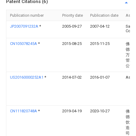
Patent Citations (6)
Publication number
Priority date
Publication date
Assi
JP2007091232A
*
2005-09-27
2007-04-12
Sand
Corp
CN105078245A
*
2015-08-25
2015-11-25
佛山
德区
万方
管理
公司
US20160000252A1
*
2014-07-02
2016-01-07
As Wi
CN111820748A
*
2019-04-19
2020-10-27
佛山
德区
饮水
造有
司