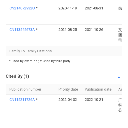
CN214072932U
*
2020-11-19
2021-08-31
韩爱
CN113545673A
*
2021-08-25
2021-10-26
艾恩
团有
司
Family To Family Citations
* Cited by examiner, † Cited by third party
Cited By (1)
Publication number
Priority date
Publication date
Assi
CN115211726A
*
2022-04-02
2022-10-21
广东
科技
公司