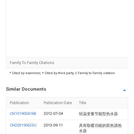
Family To Family Citations
* Cited by examiner, † Cited by third party, ‡ Family to family citation
Similar Documents
Publication
Publication Date
Title
CN101900416B
2012-07-04
恒温变量节能型热水器
CN203190623U
2013-09-11
具有取暖功能的双热源热
水器