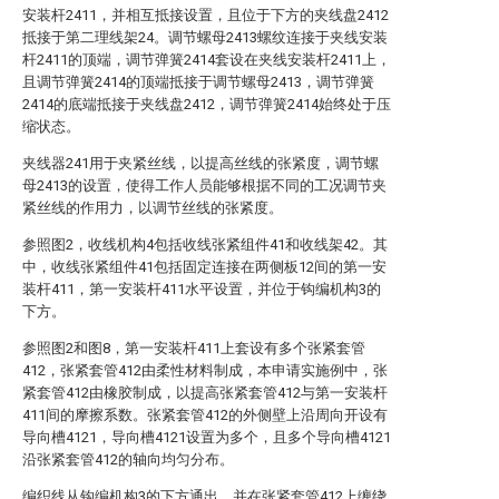
安装杆2411，并相互抵接设置，且位于下方的夹线盘2412
抵接于第二理线架24。调节螺母2413螺纹连接于夹线安装
杆2411的顶端，调节弹簧2414套设在夹线安装杆2411上，
且调节弹簧2414的顶端抵接于调节螺母2413，调节弹簧
2414的底端抵接于夹线盘2412，调节弹簧2414始终处于压
缩状态。
夹线器241用于夹紧丝线，以提高丝线的张紧度，调节螺
母2413的设置，使得工作人员能够根据不同的工况调节夹
紧丝线的作用力，以调节丝线的张紧度。
参照图2，收线机构4包括收线张紧组件41和收线架42。其
中，收线张紧组件41包括固定连接在两侧板12间的第一安
装杆411，第一安装杆411水平设置，并位于钩编机构3的
下方。
参照图2和图8，第一安装杆411上套设有多个张紧套管
412，张紧套管412由柔性材料制成，本申请实施例中，张
紧套管412由橡胶制成，以提高张紧套管412与第一安装杆
411间的摩擦系数。张紧套管412的外侧壁上沿周向开设有
导向槽4121，导向槽4121设置为多个，且多个导向槽4121
沿张紧套管412的轴向均匀分布。
编织线从钩编机构3的下方通出，并在张紧套管412上缠绕