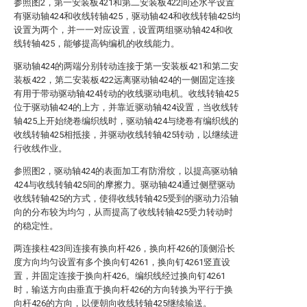
参照图2，第一安装板421和第二安装板422间还水平设置
有驱动轴424和收线转轴425，驱动轴424和收线转轴425均
设置为两个，并一一对应设置，设置两组驱动轴424和收
线转轴425，能够提高钩编机的收线能力。
驱动轴424的两端分别转动连接于第一安装板421和第二安
装板422，第二安装板422远离驱动轴424的一侧固定连接
有用于带动驱动轴424转动的收线驱动电机。收线转轴425
位于驱动轴424的上方，并靠近驱动轴424设置，当收线转
轴425上开始绕卷编织线时，驱动轴424与绕卷有编织线的
收线转轴425相抵接，并驱动收线转轴425转动，以继续进
行收线作业。
参照图2，驱动轴424的表面加工有防滑纹，以提高驱动轴
424与收线转轴425间的摩擦力。驱动轴424通过侧壁驱动
收线转轴425的方式，使得收线转轴425受到的驱动力沿轴
向的分布较为均匀，从而提高了收线转轴425受力转动时
的稳定性。
两连接柱423间连接有换向杆426，换向杆426的顶侧沿长
度方向均匀设置有多个换向钉4261，换向钉4261竖直设
置，并固定连接于换向杆426。编织线经过换向钉4261
时，输送方向由垂直于换向杆426的方向转换为平行于换
向杆426的方向，以便朝向收线转轴425继续输送。