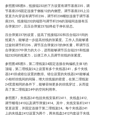
参照图5和图6，抵接辊232的下方设置有调节基座235，调
节基座235固定连接于侧板12的内侧壁。调节基座235上沿
竖直方向穿设有调节杆236，调节杆236螺纹连接于调节基
座235。抵接辊232的端部与调节杆236的顶端间连接有压
合弹簧237，且压合弹簧237始终处于伸长状态。
压合弹簧237的设置，提高了抵接辊232和压合辊231间的
抵紧力，能够进一步提高丝线的张紧度。工作人员能够通
过旋转调节杆236，调节压合弹簧237的伸长量，即调节压
合弹簧237中弹力的大小，进而能够调节压合辊231和抵接
辊232间的抵紧力，以便工作人员调节丝线的张紧度。
参照图4和图5，第二理线架24固定连接在钩编机主体1的
顶端，第二理线架24上设置有多个夹线器241，多个夹线
器241排成错位设置的数排。错位设置的夹线器241能够减
小相邻丝线间的间隔，增大丝线簇的密度，在第二理线架
24宽度相同的条件下，能够容纳更多的丝线穿过，从而提
高了第二理线架24中的空间利用率。
参照图7，夹线器241包括夹线安装杆2411、夹线盘2412、
调节螺母2413以及调节弹簧2414。其中，夹线安装杆2411
竖直设置，并固定连接于第二理线架24。每个夹线器241
上的夹线盘2412设置为两个，两夹线盘2412均套设于夹线