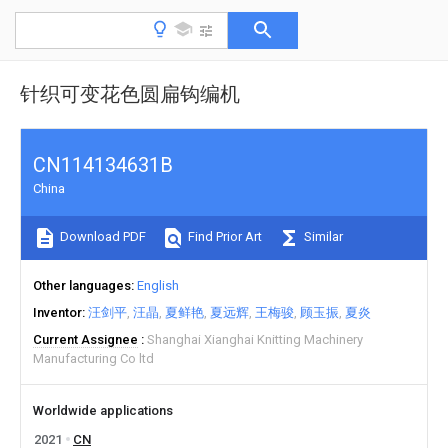
针织可变花色圆扁钩编机
CN114134631B
China
Download PDF
Find Prior Art
Similar
Other languages
English
Inventor
汪剑平
汪晶
夏鲜艳
夏远辉
王梅骏
顾玉振
夏炎
Current Assignee
Shanghai Xianghai Knitting Machinery
Manufacturing Co ltd
Worldwide applications
2021
CN