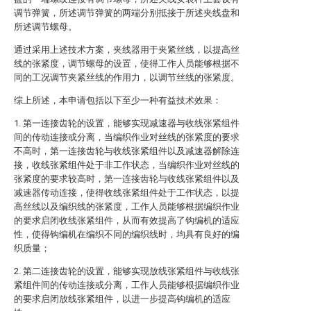
调节弹簧，所述调节弹簧的两端分别抵接于所述夹线盘和
所述调节螺母。
通过采用上述技术方案，夹线器用于夹紧丝线，以提高丝
线的张紧度，调节螺母的设置，使得工作人员能够根据不
同的工况调节夹紧丝线的作用力，以调节丝线的张紧度。
综上所述，本申请包括以下至少一种有益技术效果：
1. 第一连接齿轮的设置，能够实现减速器与收线张紧组件
间的传动连接或分离，当编织作业对丝线的张紧度的要求
不高时，第一连接齿轮与收线张紧组件以及减速器解除连
接，收线张紧组件处于非工作状态，当编织作业对丝线的
张紧度的要求较高时，第一连接齿轮与收线张紧组件以及
减速器传动连接，使得收线张紧组件处于工作状态，以提
高丝线以及编织线的张紧度，工作人员能够根据编织作业
的要求启闭收线张紧组件，从而有效提高了钩编机的适应
性，使得钩编机在编织不同的编织线时，均具有良好的编
织质量；
2. 第二连接齿轮的设置，能够实现放线张紧组件与收线张
紧组件间的传动连接或分离，工作人员能够根据编织作业
的要求启闭放线张紧组件，以进一步提高钩编机的适应