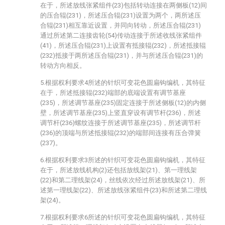
在于，所述放线张紧组件(23)包括转动连接在两侧板(12)间
的压合辊(231)，所述压合辊(231)设置为两个，两所述压
合辊(231)相互靠近设置，并同向转动，所述压合辊(231)
通过所述第二连接齿轮(54)传动连接于所述收线张紧组件
(41)，所述压合辊(231)上设置有抵接辊(232)，所述抵接辊
(232)抵接于两所述压合辊(231)，并与所述压合辊(231)的
转动方向相反。
5.根据权利要求4所述的针织可变花色圆扁钩编机，其特征
在于，所述抵接辊(232)端部的底端设置有调节基座
(235)，所述调节基座(235)固定连接于所述侧板(12)的内侧
壁，所述调节基座(235)上竖直穿设有调节杆(236)，所述
调节杆(236)螺纹连接于所述调节基座(235)，所述调节杆
(236)的顶端与所述抵接辊(232)的端部间连接有压合弹簧
(237)。
6.根据权利要求3所述的针织可变花色圆扁钩编机，其特征
在于，所述放线机构(2)还包括放线架(21)、第一理线架
(22)和第二理线架(24)，丝线依次经过所述放线架(21)、所
述第一理线架(22)、所述放线张紧组件(23)和所述第二理线
架(24)。
7.根据权利要求6所述的针织可变花色圆扁钩编机，其特征