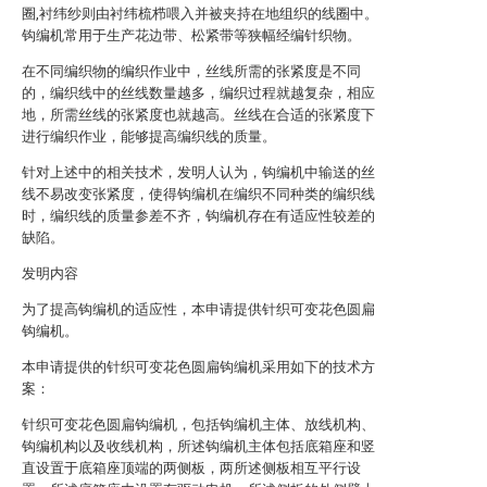
圈,衬纬纱则由衬纬梳栉喂入并被夹持在地组织的线圈中。
钩编机常用于生产花边带、松紧带等狭幅经编针织物。
在不同编织物的编织作业中，丝线所需的张紧度是不同
的，编织线中的丝线数量越多，编织过程就越复杂，相应
地，所需丝线的张紧度也就越高。丝线在合适的张紧度下
进行编织作业，能够提高编织线的质量。
针对上述中的相关技术，发明人认为，钩编机中输送的丝
线不易改变张紧度，使得钩编机在编织不同种类的编织线
时，编织线的质量参差不齐，钩编机存在有适应性较差的
缺陷。
发明内容
为了提高钩编机的适应性，本申请提供针织可变花色圆扁
钩编机。
本申请提供的针织可变花色圆扁钩编机采用如下的技术方
案：
针织可变花色圆扁钩编机，包括钩编机主体、放线机构、
钩编机构以及收线机构，所述钩编机主体包括底箱座和竖
直设置于底箱座顶端的两侧板，两所述侧板相互平行设