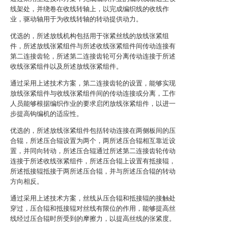
线架处，并绕卷在收线转轴上，以完成编织线的收线作
业，驱动轴用于为收线转轴的转动提供动力。
优选的，所述放线机构包括用于张紧丝线的放线张紧组
件，所述放线张紧组件与所述收线张紧组件间传动连接有
第二连接齿轮，所述第二连接齿轮可分离传动连接于所述
收线张紧组件以及所述放线张紧组件。
通过采用上述技术方案，第二连接齿轮的设置，能够实现
放线张紧组件与收线张紧组件间的传动连接或分离，工作
人员能够根据编织作业的要求启闭放线张紧组件，以进一
步提高钩编机的适应性。
优选的，所述放线张紧组件包括转动连接在两侧板间的压
合辊，所述压合辊设置为两个，两所述压合辊相互靠近设
置，并同向转动，所述压合辊通过所述第二连接齿轮传动
连接于所述收线张紧组件，所述压合辊上设置有抵接辊，
所述抵接辊抵接于两所述压合辊，并与所述压合辊的转动
方向相反。
通过采用上述技术方案，丝线从压合辊和抵接辊的接触处
穿过，压合辊和抵接辊对丝线有限位的作用，能够提高丝
线经过压合辊时所受到的摩擦力，以提高丝线的张紧度。