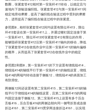
数圈，张紧套管412相对第一安装杆411转动，以稳定且匀
速地向下游输送编织线。张紧套管412与第一安装杆411间
稳定地滑动摩擦，提高了编织线在输送过程中受到的摩擦
力，进而提高了编织线在输送过程中的张紧度。
参照图8，相邻张紧套管412间均设置有限位环413，限位
环413套设在第一安装杆411上，并通过螺钉固定连接于第
一安装杆411。限位环413对张紧套管412有限位的作用，
能够阻碍张紧套管412沿第一安装杆411轴向的移动，降低
了张紧套管412在收线作业中沿第一安装杆411的轴向偏移
的概率，从而提高了张紧套管412在收线作业中的稳定
性。
参照图2和图8，第一安装杆411的下方设置有绕线辊414，
绕线辊414的轴线平行于第一安装杆411的轴线设置，绕线
辊414的两端均转动连接于侧板12，绕线辊414的表面加工
有防滑纹。
两侧板12间还设置有第二安装杆415，第二安装杆415的轴
线平行于绕线辊414的轴线设置，且第二安装杆415的两端
均固定连接于侧板12。第二安装杆415上设置有多个压合
舌板416，压合舌板416的两侧边朝向同一侧弯折形成连接
折边4161，第二安装杆415贯穿两连接折边4161，以实现