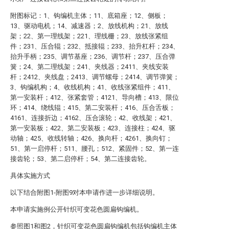
附图标记：1、钩编机主体；11、底箱座；12、侧板；
13、驱动电机；14、减速器；2、放线机构；21、放线
架；22、第一理线架；221、理线栅；23、放线张紧组
件；231、压合辊；232、抵接辊；233、抬升杠杆；234、
抬升手柄；235、调节基座；236、调节杆；237、压合弹
簧；24、第二理线架；241、夹线器；2411、夹线安装
杆；2412、夹线盘；2413、调节螺母；2414、调节弹簧；
3、钩编机构；4、收线机构；41、收线张紧组件；411、
第一安装杆；412、张紧套管；4121、导向槽；413、限位
环；414、绕线辊；415、第二安装杆；416、压合舌板；
4161、连接折边；4162、压合滚轮；42、收线架；421、
第一安装板；422、第二安装板；423、连接柱；424、驱
动轴；425、收线转轴；426、换向杆；4261、换向钉；
51、第一启停杆；511、腰孔；512、紧固件；52、第一连
接齿轮；53、第二启停杆；54、第二连接齿轮。
具体实施方式
以下结合附图1-附图9对本申请作进一步详细说明。
本申请实施例公开针织可变花色圆扁钩编机。
参照图1和图2，针织可变花色圆扁钩编机包括钩编机主体