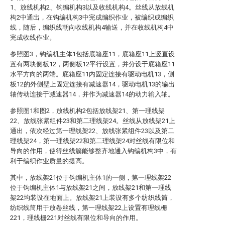
1、放线机构2、钩编机构3以及收线机构4。丝线从放线机
构2中通出，在钩编机构3中完成编织作业，被编织成编织
线，随后，编织线朝向收线机构4输送，并在收线机构4中
完成收线作业。
参照图3，钩编机主体1包括底箱座11，底箱座11上竖直设
置有两块侧板12，两侧板12平行设置，并分设于底箱座11
水平方向的两端。底箱座11内固定连接有驱动电机13，侧
板12的外侧壁上固定连接有减速器14，驱动电机13的输出
轴传动连接于减速器14，并作为减速器14的动力输入轴。
参照图1和图2，放线机构2包括放线架21、第一理线架
22、放线张紧组件23和第二理线架24。丝线从放线架21上
通出，依次经过第一理线架22、放线张紧组件23以及第二
理线架24，第一理线架22和第二理线架24对丝线有限位和
导向的作用，使得丝线簇能够整齐地通入钩编机构3中，有
利于编织作业质量的提高。
其中，放线架21位于钩编机主体1的一侧，第一理线架22
位于钩编机主体1与放线架21之间，放线架21和第一理线
架22均装设在地面上。放线架21上装设有多个纺织线筒，
纺织线筒用于放卷丝线，第一理线架22上设置有理线栅
221，理线栅221对丝线有限位和导向的作用。