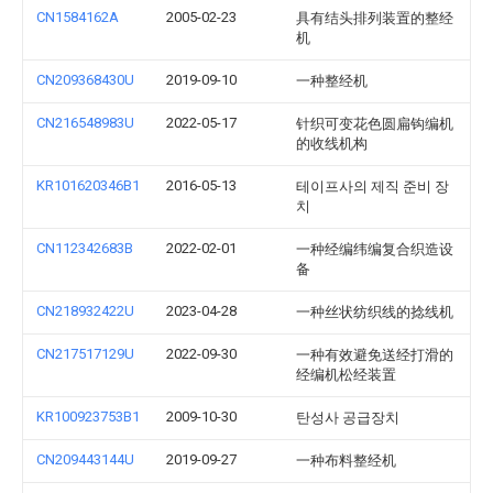
CN1584162A
2005-02-23
具有结头排列装置的整经
机
CN209368430U
2019-09-10
一种整经机
CN216548983U
2022-05-17
针织可变花色圆扁钩编机
的收线机构
KR101620346B1
2016-05-13
테이프사의 제직 준비 장
치
CN112342683B
2022-02-01
一种经编纬编复合织造设
备
CN218932422U
2023-04-28
一种丝状纺织线的捻线机
CN217517129U
2022-09-30
一种有效避免送经打滑的
经编机松经装置
KR100923753B1
2009-10-30
탄성사 공급장치
CN209443144U
2019-09-27
一种布料整经机