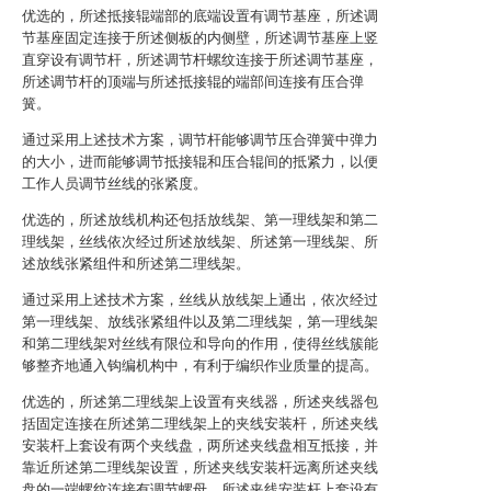
优选的，所述抵接辊端部的底端设置有调节基座，所述调
节基座固定连接于所述侧板的内侧壁，所述调节基座上竖
直穿设有调节杆，所述调节杆螺纹连接于所述调节基座，
所述调节杆的顶端与所述抵接辊的端部间连接有压合弹
簧。
通过采用上述技术方案，调节杆能够调节压合弹簧中弹力
的大小，进而能够调节抵接辊和压合辊间的抵紧力，以便
工作人员调节丝线的张紧度。
优选的，所述放线机构还包括放线架、第一理线架和第二
理线架，丝线依次经过所述放线架、所述第一理线架、所
述放线张紧组件和所述第二理线架。
通过采用上述技术方案，丝线从放线架上通出，依次经过
第一理线架、放线张紧组件以及第二理线架，第一理线架
和第二理线架对丝线有限位和导向的作用，使得丝线簇能
够整齐地通入钩编机构中，有利于编织作业质量的提高。
优选的，所述第二理线架上设置有夹线器，所述夹线器包
括固定连接在所述第二理线架上的夹线安装杆，所述夹线
安装杆上套设有两个夹线盘，两所述夹线盘相互抵接，并
靠近所述第二理线架设置，所述夹线安装杆远离所述夹线
盘的一端螺纹连接有调节螺母，所述夹线安装杆上套设有