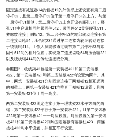
固定连接有减速器14的侧板12的外侧壁上还设置有第二启
停杆53，且第二启停杆53位于第一启停杆51的上方。与第
一启停杆51相似，第二启停杆53上也开设有腰孔511，腰
孔511中穿设相同的紧固件512，紧固件512贯穿腰孔511，
并螺纹连接于侧板12。第二启停杆53的端部转动连接有第
二连接齿轮54，压合辊231通过第二连接齿轮54传动连接
于绕线辊414。工作人员能够通过调节第二启停杆53与紧
固件512间的相对位置，实现第二连接齿轮54与压合辊231
以及绕线辊414间的传动连接或分离。
参照图2，收线架42包括第一安装板421和第二安装板
422，第一安装板421和第二安装板422均设置为两个。其
中，两第一安装板421分别固定连接于两侧板12相互远离
的侧壁上，两第一安装板421均垂直于侧板12设置，且两
第一安装板421位于同一高度。
两第二安装板422固定连接于第一理线架22水平方向的两
端，第二安装板422平行于第一安装板421，且第二安装板
422与第一安装板421一一对应设置。对应设置的第一安装
板421和第二安装板422间均固定连接有连接柱423，两连
接柱423均水平设置，并相互平行设置。