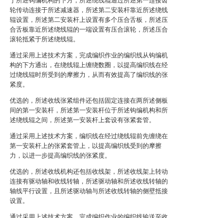
于所述钩编机构的下方，所述绕线辊通过所述第一连接齿
轮传动连接于所述减速器，所述第二安装杆靠近所述绕线
辊设置，所述第二安装杆上设置有多个压合舌板，所述压
合舌板靠近所述绕线辊的一端设置有压合滚轮，所述压合
滚轮抵紧于所述绕线辊。
通过采用上述技术方案，完成编织作业的编织线从钩编机
构的下方通出，在绕线辊上缠绕数圈，以提高编织线在经
过绕线辊时所受到的摩擦力，从而有效提高了编织线的张
紧度。
优选的，所述收线张紧组件还包括固定连接在两所述侧板
间的第一安装杆，所述第一安装杆位于所述钩编机构和所
述绕线辊之间，所述第一安装杆上套设有张紧套管。
通过采用上述技术方案，编织线在经过绕线辊前先缠绕在
第一安装杆上的张紧套管上，以提高编织线受到的摩擦
力，以进一步提高编织线的张紧度。
优选的，所述收线机构还包括收线架，所述收线架上转动
连接有驱动轴和收线转轴，所述驱动轴和所述收线转轴的
轴线平行设置，且所述驱动轴与所述收线转轴的侧壁抵接
设置。
通过采用上述技术方案，完成编织作业的编织线输送至收