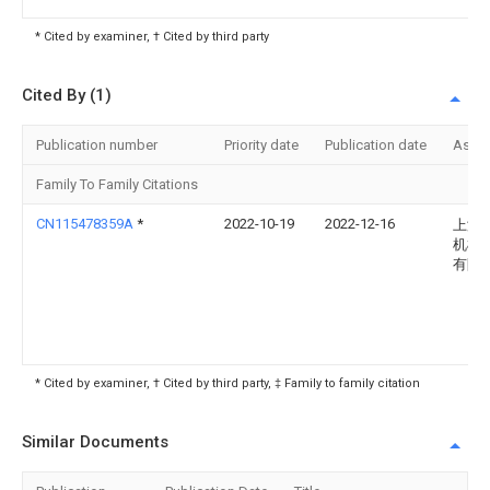
* Cited by examiner, † Cited by third party
Cited By (1)
Publication number
Priority date
Publication date
Assi
Family To Family Citations
CN115478359A
*
2022-10-19
2022-12-16
上海
机械
有限
* Cited by examiner, † Cited by third party, ‡ Family to family citation
Similar Documents