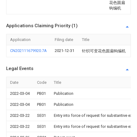
花色圆扁
钩编机
Applications Claiming Priority (1)
Application
Filing date
Title
CN202111679920.7A
2021-12-31
针织可变花色圆扁钩编机
Legal Events
Date
Code
Title
2022-03-04
PB01
Publication
2022-03-04
PB01
Publication
2022-03-22
SE01
Entry into force of request for substantive exa
2022-03-22
SE01
Entry into force of request for substantive exa