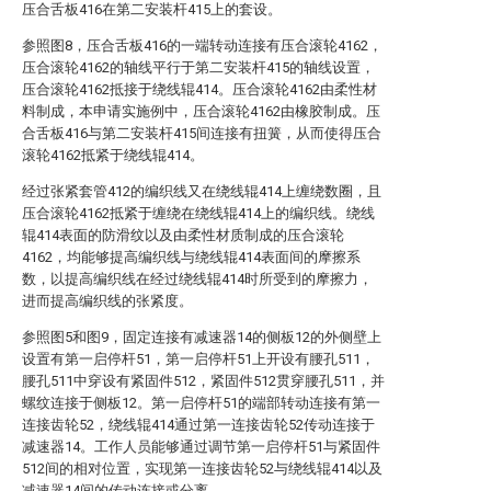
压合舌板416在第二安装杆415上的套设。
参照图8，压合舌板416的一端转动连接有压合滚轮4162，
压合滚轮4162的轴线平行于第二安装杆415的轴线设置，
压合滚轮4162抵接于绕线辊414。压合滚轮4162由柔性材
料制成，本申请实施例中，压合滚轮4162由橡胶制成。压
合舌板416与第二安装杆415间连接有扭簧，从而使得压合
滚轮4162抵紧于绕线辊414。
经过张紧套管412的编织线又在绕线辊414上缠绕数圈，且
压合滚轮4162抵紧于缠绕在绕线辊414上的编织线。绕线
辊414表面的防滑纹以及由柔性材质制成的压合滚轮
4162，均能够提高编织线与绕线辊414表面间的摩擦系
数，以提高编织线在经过绕线辊414时所受到的摩擦力，
进而提高编织线的张紧度。
参照图5和图9，固定连接有减速器14的侧板12的外侧壁上
设置有第一启停杆51，第一启停杆51上开设有腰孔511，
腰孔511中穿设有紧固件512，紧固件512贯穿腰孔511，并
螺纹连接于侧板12。第一启停杆51的端部转动连接有第一
连接齿轮52，绕线辊414通过第一连接齿轮52传动连接于
减速器14。工作人员能够通过调节第一启停杆51与紧固件
512间的相对位置，实现第一连接齿轮52与绕线辊414以及
减速器14间的传动连接或分离。