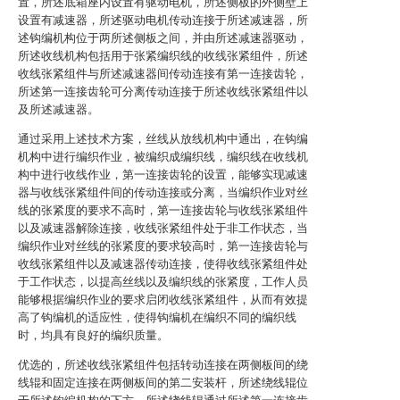
置，所述底箱座内设置有驱动电机，所述侧板的外侧壁上
设置有减速器，所述驱动电机传动连接于所述减速器，所
述钩编机构位于两所述侧板之间，并由所述减速器驱动，
所述收线机构包括用于张紧编织线的收线张紧组件，所述
收线张紧组件与所述减速器间传动连接有第一连接齿轮，
所述第一连接齿轮可分离传动连接于所述收线张紧组件以
及所述减速器。
通过采用上述技术方案，丝线从放线机构中通出，在钩编
机构中进行编织作业，被编织成编织线，编织线在收线机
构中进行收线作业，第一连接齿轮的设置，能够实现减速
器与收线张紧组件间的传动连接或分离，当编织作业对丝
线的张紧度的要求不高时，第一连接齿轮与收线张紧组件
以及减速器解除连接，收线张紧组件处于非工作状态，当
编织作业对丝线的张紧度的要求较高时，第一连接齿轮与
收线张紧组件以及减速器传动连接，使得收线张紧组件处
于工作状态，以提高丝线以及编织线的张紧度，工作人员
能够根据编织作业的要求启闭收线张紧组件，从而有效提
高了钩编机的适应性，使得钩编机在编织不同的编织线
时，均具有良好的编织质量。
优选的，所述收线张紧组件包括转动连接在两侧板间的绕
线辊和固定连接在两侧板间的第二安装杆，所述绕线辊位