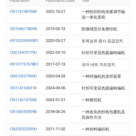
Publication
Publication Date
Title
CN113148766B
2022-10-21
一种纺织纱线张紧调节输
送一体化系统
CN104611809A
2015-05-13
防缠绕型分条整经机
KR102096950B1
2020-05-27
토목섬유 원사 공급장치
CN216473779U
2022-05-10
针织可变花色圆扁钩编机
KR101757678B1
2017-07-13
코아 네트 직조장치
CN210237969U
2020-04-03
一种经编机的送经装置
CN114134631B
2024-09-06
针织可变花色圆扁钩编机
CN114214766B
2023-01-31
一种整经机
CN106350909B
2018-06-26
一种改良的纱线包覆机及
其操作方法
CN202023039U
2011-11-02
一种布料编织机