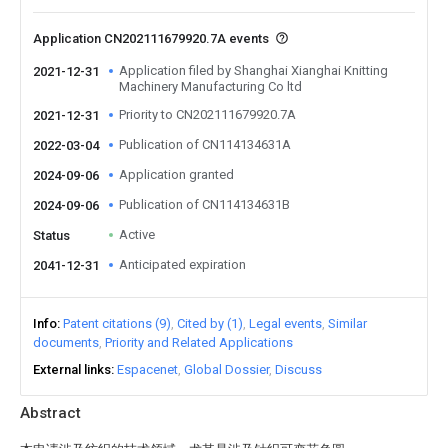
Application CN202111679920.7A events
Application filed by Shanghai Xianghai Knitting
2021-12-31
Machinery Manufacturing Co ltd
Priority to CN202111679920.7A
2021-12-31
Publication of CN114134631A
2022-03-04
Application granted
2024-09-06
Publication of CN114134631B
2024-09-06
Active
Status
Anticipated expiration
2041-12-31
Info
Patent citations (9)
Cited by (1)
Legal events
Similar
documents
Priority and Related Applications
External links
Espacenet
Global Dossier
Discuss
Abstract