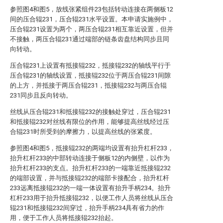
参照图4和图5，放线张紧组件23包括转动连接在两侧板12
间的压合辊231，压合辊231水平设置。本申请实施例中，
压合辊231设置为两个，两压合辊231相互靠近设置，但并
不接触，两压合辊231通过端部的链条齿盘结构同步且同
向转动。
压合辊231上设置有抵接辊232，抵接辊232的轴线平行于
压合辊231的轴线设置，抵接辊232位于两压合辊231间隙
的上方，并抵接于两压合辊231，抵接辊232与两压合辊
231同步且反向转动。
丝线从压合辊231和抵接辊232的接触处穿过，压合辊231
和抵接辊232对丝线有限位的作用，能够提高丝线经过压
合辊231时所受到的摩擦力，以提高丝线的张紧度。
参照图4和图5，抵接辊232的两端均设置有抬升杠杆233，
抬升杠杆233的中部转动连接于侧板12的内侧壁，以作为
抬升杠杆233的支点。抬升杠杆233的一端靠近抵接辊232
的端部设置，并与抵接辊232的端部卡接配合，抬升杠杆
233远离抵接辊232的一端一体设置有抬升手柄234。抬升
杠杆233用于抬升抵接辊232，以便工作人员将丝线从压合
辊231和抵接辊232间穿过，抬升手柄234具有省力的作
用，便于工作人员将抵接辊232抬起。