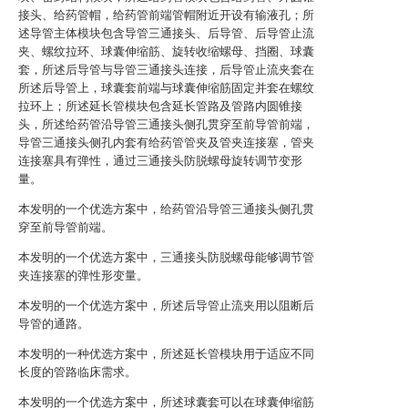
接头、给药管帽，给药管前端管帽附近开设有输液孔；所
述导管主体模块包含导管三通接头、后导管、后导管止流
夹、螺纹拉环、球囊伸缩筋、旋转收缩螺母、挡圈、球囊
套，所述后导管与导管三通接头连接，后导管止流夹套在
所述后导管上，球囊套前端与球囊伸缩筋固定并套在螺纹
拉环上；所述延长管模块包含延长管路及管路内圆锥接
头，所述给药管沿导管三通接头侧孔贯穿至前导管前端，
导管三通接头侧孔内套有给药管管夹及管夹连接塞，管夹
连接塞具有弹性，通过三通接头防脱螺母旋转调节变形
量。
本发明的一个优选方案中，给药管沿导管三通接头侧孔贯
穿至前导管前端。
本发明的一个优选方案中，三通接头防脱螺母能够调节管
夹连接塞的弹性形变量。
本发明的一个优选方案中，所述后导管止流夹用以阻断后
导管的通路。
本发明的一种优选方案中，所述延长管模块用于适应不同
长度的管路临床需求。
本发明的一个优选方案中，所述球囊套可以在球囊伸缩筋