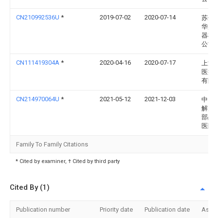
CN210992536U
*
2019-07-02
2020-07-14
苏州
华盛
器械
公司
CN111419304A
*
2020-04-16
2020-07-17
上海
医疗
有限
CN214970064U
*
2021-05-12
2021-12-03
中国
解放
部战
医院
Family To Family Citations
* Cited by examiner, † Cited by third party
Cited By (1)
Publication number
Priority date
Publication date
Assi