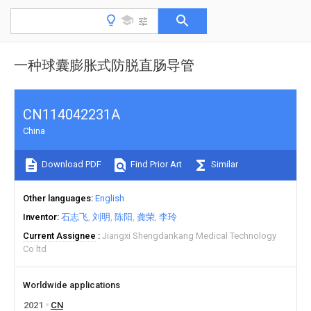
一种球囊膨胀式防脱直肠导管
CN114042231A
China
Download PDF
Find Prior Art
Similar
Other languages
English
Inventor
石志飞
刘明
陈阳
龚荣
李玲
Current Assignee
Jiangxi Shengdankang Medical Technology
Co ltd
Worldwide applications
2021
CN