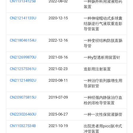
CN113134125B
2022-08-02
一种肠外科用灌液给药
装置
CN212141133U
2020-12-15
一种伸缩蠕动式多球囊
结肠逆行气液双重造影
导管装置
CN218046154U
2022-12-16
一种变径结构防脱直肠
导管
CN212699870U
2021-03-16
一种y型透析用留置针
CN212575361U
2021-02-23
造影用注射装置
CN211214892U
2020-08-11
一种治疗前列腺增生用
导尿软管
CN209075815U
2019-07-09
一种经颈内静脉治疗血
栓的溶栓导管装置
CN223026460U
2025-06-27
一种一次性保留灌肠管
CN110327534B
2021-10-19
出院患者用picc脉冲式
冲管装置