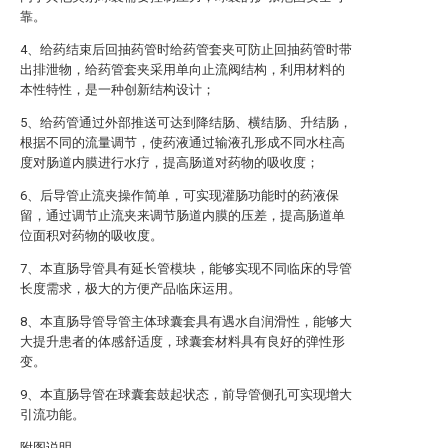
靠。
4、给药结束后回抽药管时给药管套夹可防止回抽药管时带
出排泄物，给药管套夹采用单向止流阀结构，利用材料的
本性特性，是一种创新结构设计；
5、给药管通过外部推送可达到降结肠、横结肠、升结肠，
根据不同的流量调节，使药液通过输液孔形成不同水柱高
度对肠道内膜进行水疗，提高肠道对药物的吸收度；
6、后导管止流夹操作简单，可实现灌肠功能时的药液保
留，通过调节止流夹来调节肠道内膜的压差，提高肠道单
位面积对药物的吸收度。
7、本直肠导管具有延长管模块，能够实现不同临床的导管
长度需求，极大的方便产品临床运用。
8、本直肠导管导管主体球囊套具有遇水自润滑性，能够大
大提升患者的体感舒适度，球囊套材料具有良好的弹性形
变。
9、本直肠导管在球囊套鼓起状态，前导管侧孔可实现增大
引流功能。
附图说明