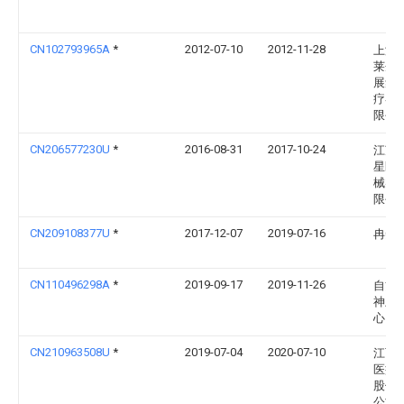
CN102793965A
*
2012-07-10
2012-11-28
上海
莱企
展集
疗器
限公
CN206577230U
*
2016-08-31
2017-10-24
江苏
星医
械实
限公
CN209108377U
*
2017-12-07
2019-07-16
冉秦
CN110496298A
*
2019-09-17
2019-11-26
自贡
神卫
心
CN210963508U
*
2019-07-04
2020-07-10
江西
医疗
股份
公司