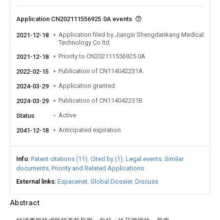
Application CN202111556925.0A events
Application filed by Jiangxi Shengdankang Medical
2021-12-18
Technology Co ltd
Priority to CN202111556925.0A
2021-12-18
Publication of CN114042231A
2022-02-15
Application granted
2024-03-29
Publication of CN114042231B
2024-03-29
Active
Status
Anticipated expiration
2041-12-18
Info
Patent citations (11)
Cited by (1)
Legal events
Similar
documents
Priority and Related Applications
External links
Espacenet
Global Dossier
Discuss
Abstract