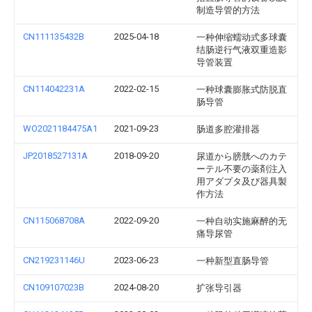
制造导管的方法
CN111135432B
2025-04-18
一种伸缩蠕动式多球囊
结肠逆行气液双重造影
导管装置
CN114042231A
2022-02-15
一种球囊膨胀式防脱直
肠导管
WO2021184475A1
2021-09-23
肠道多腔灌排器
JP2018527131A
2018-09-20
尿道から膀胱へのカテ
ーテル不要の薬剤注入
用アダプタ及び器具製
作方法
CN115068708A
2022-09-20
一种自动实施麻醉的无
痛导尿管
CN219231146U
2023-06-23
一种新型直肠导管
CN109107023B
2024-08-20
扩张导引器