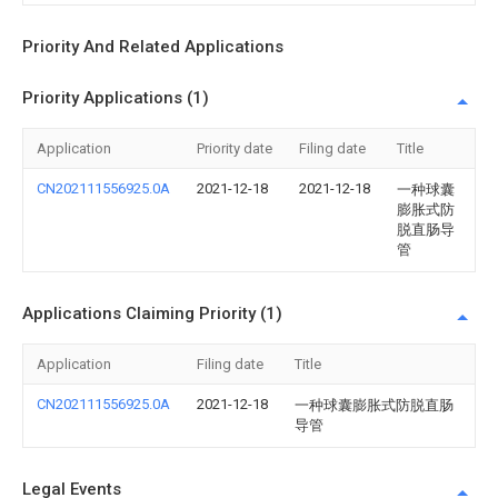
Priority And Related Applications
Priority Applications (1)
Application
Priority date
Filing date
Title
CN202111556925.0A
2021-12-18
2021-12-18
一种球囊
膨胀式防
脱直肠导
管
Applications Claiming Priority (1)
Application
Filing date
Title
CN202111556925.0A
2021-12-18
一种球囊膨胀式防脱直肠
导管
Legal Events