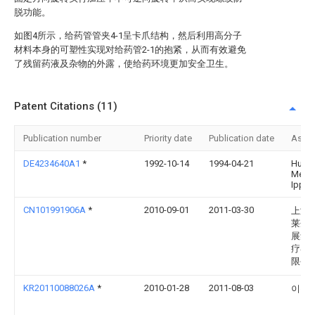
脱功能。
如图4所示，给药管管夹4-1呈卡爪结构，然后利用高分子
材料本身的可塑性实现对给药管2-1的抱紧，从而有效避免
了残留药液及杂物的外露，使给药环境更加安全卫生。
Patent Citations (11)
Publication number
Priority date
Publication date
Assi
DE4234640A1
*
1992-10-14
1994-04-21
Huber
Med
Ippic
CN101991906A
*
2010-09-01
2011-03-30
上海
莱企
展集
疗器
限公
KR20110088026A
*
2010-01-28
2011-08-03
이근