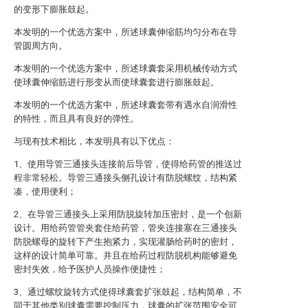
的变形下膨胀鼓起。
本发明的一个优选方案中，所述球囊伸缩筋均匀分布在导
管圆周方向。
本发明的一个优选方案中，所述球囊套采用机械传动方式
使球囊伸缩筋进行形变从而使球囊套进行膨胀鼓起。
本发明的一个优选方案中，所述球囊套带有遇水自润滑性
的特性，而且具有良好的弹性。
与现有技术相比，本发明具有以下优点：
1、使用导管三通接头连接前后导管，使得给药管的推送过
程非常轻松。导管三通接头侧孔设计有防脱螺纹，结构紧
凑，使用便利；
2、在导管三通接头上采用防脱旋转加压密封，是一个创新
设计。用给药管管夹套住给药管，管夹连接塞在三通接头
防脱螺母的旋转下产生抱紧力，实现灌肠给药时的密封，
这样的设计简单可靠。并且在给药过程防脱机构能够避免
密封失效，给予医护人员操作便捷性；
3、通过螺纹旋转方式使得球囊套扩张鼓起，结构简单，不
同于其他类别球囊需要控制压力，球囊的扩张范围安全可