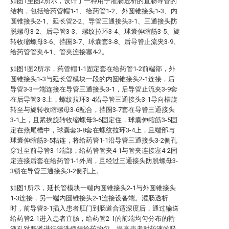
如图1至图2所示，设计了一种用于灌肠透析的直肠导管的
结构，包括给药管帽1-1、给药管1-2、外圆锥接头1-3、内
圆锥接头2-1、延长管2-2、导管三通接头3-1、三通接头防
脱螺母3-2、后导管3-3、螺纹拉环3-4、球囊伸缩筋3-5、旋
转收缩螺母3-6、挡圈3-7、球囊套3-8、后导管止流夹3-9、
给药管管夹4-1、管夹连接塞4-2。
如图1图2所示，药管帽1-1固定套在给药管1-2前端部，外
圆锥接头1-3与延长管模块一段的内圆锥接头2-1连接，后
导管3-3一端连接在导管三通接头3-1，后导管止流夹3-9套
在后导管3-3上，螺纹拉环3-4沿导管三通接头3-1导向槽旋
转至与旋转收缩螺母3-6配合，挡圈3-7套在导管三通接头
3-1上，且紧挨旋转收缩螺母3-6固定住，球囊伸缩筋3-5固
定在燕尾槽中，球囊套3-8套在螺纹拉环3-4上，且端部与
球囊伸缩筋3-5粘连，将给药管1-1沿导管三通接头3-2侧孔
穿过至前导管3-1端部，给药管管夹4-1与管夹连接塞4-2固
定连接后套在给药管1-1外周，且经过三通接头防脱螺母3-
3锁在导管三通接头3-2侧孔上。
如图1所示，延长管模块一端内圆锥接头2-1与外圆锥接头
1-3连接，另一端内圆锥接头2-1连接设备端。灌肠透析
时，前导管3-1插入患者肛门到肠道合适深度后，通过输送
给药管2-1进入患者直肠，给药管2-1的前端均匀分布的输
液孔对肠道进行清洗使得给药均匀，提高患者对药液的吸