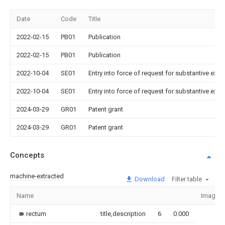
Date
Code
Title
2022-02-15
PB01
Publication
2022-02-15
PB01
Publication
2022-10-04
SE01
Entry into force of request for substantive exa
2022-10-04
SE01
Entry into force of request for substantive exa
2024-03-29
GR01
Patent grant
2024-03-29
GR01
Patent grant
Concepts
machine-extracted
Download
Filter table
Name
Image
rectum
title,description
6
0.000