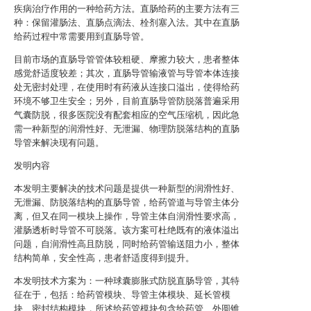
疾病治疗作用的一种给药方法。直肠给药的主要方法有三
种：保留灌肠法、直肠点滴法、栓剂塞入法。其中在直肠
给药过程中常需要用到直肠导管。
目前市场的直肠导管管体较粗硬、摩擦力较大，患者整体
感觉舒适度较差；其次，直肠导管输液管与导管本体连接
处无密封处理，在使用时有药液从连接口溢出，使得给药
环境不够卫生安全；另外，目前直肠导管防脱落普遍采用
气囊防脱，很多医院没有配套相应的空气压缩机，因此急
需一种新型的润滑性好、无泄漏、物理防脱落结构的直肠
导管来解决现有问题。
发明内容
本发明主要解决的技术问题是提供一种新型的润滑性好、
无泄漏、防脱落结构的直肠导管，给药管道与导管主体分
离，但又在同一模块上操作，导管主体自润滑性要求高，
灌肠透析时导管不可脱落。该方案可杜绝既有的液体溢出
问题，自润滑性高且防脱，同时给药管输送阻力小，整体
结构简单，安全性高，患者舒适度得到提升。
本发明技术方案为：一种球囊膨胀式防脱直肠导管，其特
征在于，包括：给药管模块、导管主体模块、延长管模
块、密封结构模块，所述给药管模块包含给药管、外圆锥