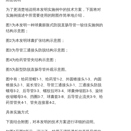
为了更清楚地说明本发明实施例中的技术方案，下面将对
实施例描述中所需要使用的附图作简单地介绍，
图1为本发明一种球囊膨胀式防脱直肠导管一较佳实施例的
结构示意图；
图2为本发明球囊扩张结构示意图；
图3为导管三通接头防脱结构示意图；
图4为给药管管夹结构示意图；
图5为新型防脱直肠导管外观示意图。
图中有：给药管帽1-1、给药管1-2、外圆锥接头1-3、内圆
锥接头2-1、延长管2-2、导管三通接头3-1、三通接头防脱
螺母3-2、后导管3-3、螺纹拉环3-4、球囊伸缩筋3-5、旋转
收缩螺母3-6、挡圈3-7、球囊套3-8、后导管止流夹3-9、给
药管管夹4-1、管夹连接塞4-2。
具体实施方式
下面结合附图，对本发明的技术方案进行详细的说明。