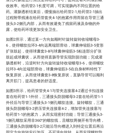
收效率。给药管2-1长度可调，可实现肠内不同位置的给
药。灌肠透析结束后，缓慢抽出给药管2-1,给药管2-1抽出
过程附带残液在给药管套夹4-1的抱紧作用而留在导管三通
接头3-2侧孔内部，从而有效避免了残留药液及杂物的外
露，使给药环境更加安全卫生。
如图2所示，通过某一方向如顺时针旋转旋转收缩螺母3-
6，使得螺纹拉环3-4向远离端部滑动，球囊伸缩筋3-5变形
扩张鼓起，使得球囊套3-8与球囊伸缩筋3-5粘连部分扩张
鼓起成球囊状，从而使得直肠导管实现防脱功能；完成灌
肠透析时，沿逆时针方向旋转旋转收缩螺母3-6，使得螺纹
拉环3-4向近端部滑动，球囊伸缩筋3-5在自身材料特性下
恢复原状，从而使球囊套3-8恢复原状，直肠导管可以顺利
离开肛门，提高患者的舒适度。
如图3所示，给药管管夹4-1与管夹连接塞4-2通过卡扣连接
套在给药管1-1外径，三通接头防脱螺母3-2套在给药管1-1
外径后与导管三通接头3-1侧孔螺纹连接。旋转螺纹，三通
接头防脱螺母3-2挤压管夹连接塞4-2，增加管夹连接塞与
给药管1-1的抱紧力，从而实现密封功能；导管三通接头3-
1侧孔螺纹采用非360°的螺纹线，且螺纹两侧开有导向槽，
三通接头防脱螺母3-2只能沿导向槽进入到特定位置后再沿
固定方向旋转实行加压，不可逆向旋转，从而实现螺纹防