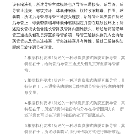
设有输液孔；所述导管主体模块包含导管三通接头、后导管、后
导管止流夹、螺纹拉环、球囊伸缩筋、旋转收缩螺母、挡圈、球
囊套，所述后导管与导管三通接头连接，后导管止流夹套在所述
后导管上，球囊套前端与球囊伸缩筋固定并套在螺纹拉环上；所
述延长管模块包含延长管路及管路内圆锥接头，所述给药管沿导
管三通接头侧孔贯穿至前导管前端，导管三通接头侧孔内套有给
药管管夹及管夹连接塞，管夹连接塞具有弹性，通过三通接头防
脱螺母旋转调节变形量。
2.根据权利要求1所述的一种球囊膨胀式防脱直肠导管，其
特征在于，给药管沿导管三通接头侧孔贯穿至前导管前
端。
3.根据权利要求1所述的一种球囊膨胀式防脱直肠导管，其
特征在于，三通接头防脱螺母能够调节管夹连接塞的弹性
形变量。
4.根据权利要求1所述的一种球囊膨胀式防脱直肠导管，其
特征在于，所述球囊伸缩筋均匀分布在导管圆周方向，所
述球囊套可以在球囊伸缩筋的变形下膨胀鼓起。
5.根据权利要求1所述的一种球囊膨胀式防脱直肠导管，其
特征在于，所述球囊套采用机械传动方式进行膨胀鼓起。