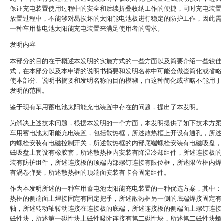
保证充电装置使用过程中的安全和后续折叠收纳工作的便捷，同时充电装
放置过程中，不能够对易损坏的太阳能电池板进行稳定的防护工作，因此
一种车用蓄电池太阳能充电装置来满足使用者的需求。
发明内容
本部分的目的在于概述本发明的实施方式的一些方面以及简要介绍一些较
式，在本部分以及本申请的说明书摘要和发明名称中可能会做些简化或省
使本部分、说明书摘要和发明名称的目的模糊，而这种简化或省略不能用
发明的范围。
鉴于现有车用蓄电池太阳能充电装置中存在的问题，提出了本发明。
为解决上述技术问题，根据本发明的一个方面，本发明提供了如下技术方
车用蓄电池太阳能充电装置，包括散热框，所述散热框上开设有通孔，所
内螺栓安装有电磁控制开关，所述散热框的内部底端螺栓安装有电磁吸盘
磁吸盘上套设有橡胶套，所述散热框内安装有降温冷却组件，所述连接板
装有防护组件，所述连接板的顶端内部螺钉连接有限位框，所述限位框内
有涡卷弹簧，所述散热框的顶端面安装有卡合固定组件。
作为本发明所述的一种车用蓄电池太阳能充电装置的一种优选方案，其中
热框的侧端面上焊接固定有固定把手，所述散热框另一侧的底端焊接固定
轴，所述转动轴转动连接在连接板的底端，所述连接板的侧端面上螺钉连
磁性块，所述第一磁性块上磁性吸附连接有第二磁性块，所述第二磁性块