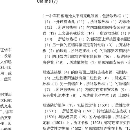
Claims
(7)
1.一种车用蓄电池太阳能充电装置，包括散热框（1
（1）上开设有通孔（11），所述散热框（1）内螺
（12），所述散热框（1）的内部底端螺栓安装有电
盘（13）上套设有橡胶套（14），所述散热框（1
（18），所述散热框（1）的侧端面上焊接固定有固
（1）另一侧的底端焊接固定有转动轴（3），所述转
保证轿车
板（4）的底端，所述连接板（4）的顶部安装有防护
转，发动
（4）的顶端内部螺钉连接有限位框（16），所述限
，人们也
卷弹簧（19），所述散热框（1）的顶端面安装有卡
以利用太
所述连接板（4）的侧端面上螺钉连接有第一磁性块
使用，或
（5）上磁性吸附连接有第二磁性块（6），所述第二
在一些问
热框（1）另一侧端面上，所述散热框（1）的顶端
（7），所述散热框（1）内螺钉连接有安装板（9）
翻转地活
装有蓄电池本体（8），所述蓄电池本体（8）上螺栓
的太阳能
所述防护组件（15）包括固定轴（1501）、柔性防护
无线充电
（1503），所述固定轴（1501）转动连接在连接板
”，该车
（1501）与涡卷弹簧（19）的内端相焊接，所述柔性
整的支架
定轴（1501）上，所述卡板（1503）螺钉连接在柔
工作，因
所述柔性防护布（1502）的顶端螺钉连接在卡板（1
而不能够