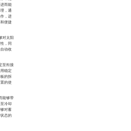
，进而能
同理，通
工作，进
性和便捷
够对太阳
全性，同
的自动收
定至衔接
使用稳定
卡板的拆
装置的使
而能够带
送至冷却
能够对蓄
作状态的