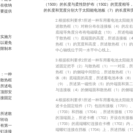
（1503）的长度与柔性防护布（1502）的宽度相等
置在收纳
的长度和宽度分别大于太阳能电池板（7）的长度和
需要提供
2.根据权利要求1所述一种车用蓄电池太阳能
述散热框（1）对称分布在连接板（4）的左
底端等角度分布有电磁吸盘（13），所述电磁
佳实施方
于散热框（1）底端面的高度，所述连接板（
略以避免
热框（1）的宽度和高度，所述散热框（1）
于限制本
中心轴线位于同一水平中心线上。
3.根据权利要求2所述一种车用蓄电池太阳能
述固定把手（2）与散热框（1）一一对应，
热框（1）的侧端中间部位，所述散热框（1
案：一种
体（8）底端面的高度，所述蓄电池本体（8
述散热框
（9），所述第一磁性块（5）的外端面和第
，所述电
与连接板（4）的侧端面和散热框（1）的侧
的顶部安
焊接固定
4.根据权利要求1所述一种车用蓄电池太阳能
述卡合固定组件（17）包括衔接板（1701）、
（1703）和挡板（1704），所述衔接板（1
：所述散
的顶端面上，所述卡槽（1702）开设在衔接板
有转动
（1703）的底端螺钉连接在卡槽（1702）内
接有第一
端螺钉连接在挡板（1704）上，所述挡板（1
螺钉连接