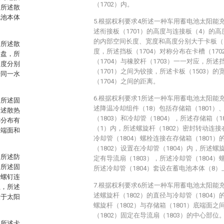
（1702）内。
，所述散
电池本体
5.根据权利要求4所述一种车用蓄电池太阳能
述衔接板（1701）的高度与连接板（4）的高
的内部空间长度、宽度和高度分别大于卡板（1
：所述散
度，所述挡板（1704）对称分布在卡槽（17
吸盘，所
（1704）与橡胶杆（1703）一一对应，所述
高度分别
（1701）之间为铰接，所述卡板（1503）
于同一水
（1704）之间的距离。
6.根据权利要求1所述一种车用蓄电池太阳能
：所述固
述降温冷却组件（18）包括存储箱（1801）、
所述散热
（1803）和冷却管（1804），所述存储箱（
称分布有
（1）内，所述螺旋杆（1802）密封转动连接
侧端面和
冷却管（1804）螺栓连接在存储箱（1801
（1802）设置在冷却管（1804）内，所述螺
：所述防
定有导流扇（1803），所述冷却管（1804
，所述固
所述冷却管（1804）套设在蓄电池本体（8）
板螺钉连
7.根据权利要求6所述一种车用蓄电池太阳能
位，所述
述螺旋杆（1802）的直径与冷却管（1804
大于太阳
螺旋杆（1802）与存储箱（1801）底端面
（1802）固定在导流扇（1803）的中心部位
：所述卡