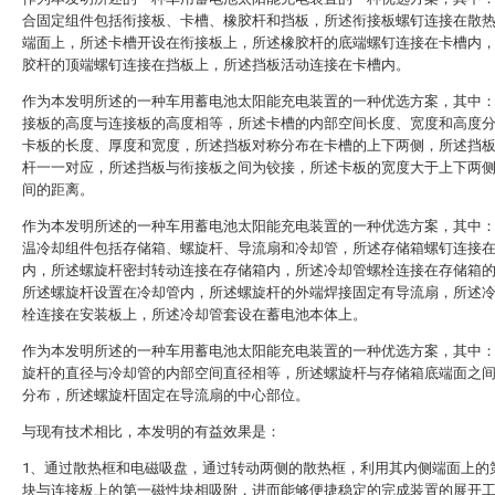
合固定组件包括衔接板、卡槽、橡胶杆和挡板，所述衔接板螺钉连接在散
端面上，所述卡槽开设在衔接板上，所述橡胶杆的底端螺钉连接在卡槽内
胶杆的顶端螺钉连接在挡板上，所述挡板活动连接在卡槽内。
作为本发明所述的一种车用蓄电池太阳能充电装置的一种优选方案，其中
接板的高度与连接板的高度相等，所述卡槽的内部空间长度、宽度和高度
卡板的长度、厚度和宽度，所述挡板对称分布在卡槽的上下两侧，所述挡
杆一一对应，所述挡板与衔接板之间为铰接，所述卡板的宽度大于上下两
间的距离。
作为本发明所述的一种车用蓄电池太阳能充电装置的一种优选方案，其中
温冷却组件包括存储箱、螺旋杆、导流扇和冷却管，所述存储箱螺钉连接
内，所述螺旋杆密封转动连接在存储箱内，所述冷却管螺栓连接在存储箱
所述螺旋杆设置在冷却管内，所述螺旋杆的外端焊接固定有导流扇，所述
栓连接在安装板上，所述冷却管套设在蓄电池本体上。
作为本发明所述的一种车用蓄电池太阳能充电装置的一种优选方案，其中
旋杆的直径与冷却管的内部空间直径相等，所述螺旋杆与存储箱底端面之
分布，所述螺旋杆固定在导流扇的中心部位。
与现有技术相比，本发明的有益效果是：
1、通过散热框和电磁吸盘，通过转动两侧的散热框，利用其内侧端面上的
块与连接板上的第一磁性块相吸附，进而能够便捷稳定的完成装置的展开