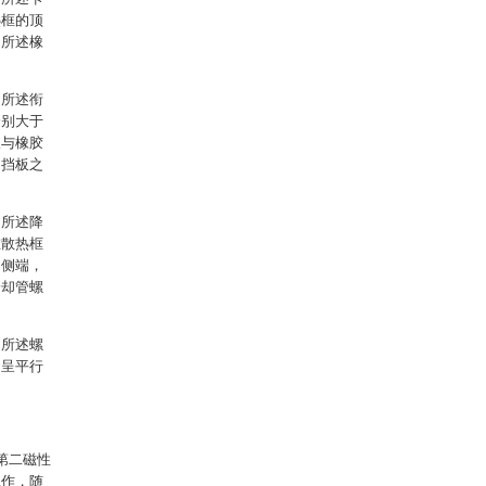
热框的顶
，所述橡
：所述衔
分别大于
板与橡胶
侧挡板之
：所述降
在散热框
的侧端，
冷却管螺
：所述螺
间呈平行
第二磁性
工作，随