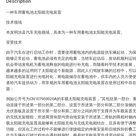
Description
一种车用蓄电池太阳能充电装置
技术领域
本发明涉及汽车充电领域，具体为一种车用蓄电池太阳能充电装置。
背景技术
由于汽车在进行启动工作时，需要使用蓄电池内的电源提供车辆起动，为
能够正常起动，蓄电池必须有充足的电量，当轿车起动后，发动机顺利运
机会带动发电机为蓄电池释放的电能进行补充电，而随着科学技术的发展
越来越多的运用到了太阳能这个新能源，因此人们驾驶车辆的过程中，可
阳能充电装置进行光电转化，将电能储存在蓄电池中，供车内的人员方便
者给汽车提供动力，而常规的车用蓄电池太阳能充电装置在使用过程中存
题；
例如公开号为CN107959320A的车载太阳能充电装置，“其包括第一部分、
动连接于所述第一部分的第二部分、设置于所述第一部分和第二部分顶侧
光伏面板及设置于所示第一部分和第二部分之间的用于支撑并为车载装置
的无线支架模组，所述两滑块部均滑动地安装于所述第二滑轨的两相对侧内
载太阳能充电装置虽能够将太阳能充电与无线充电相结合，且具有便于调
功能，但其在工作过程中不能够进行便捷稳定的伸展安装和后续拆卸折叠
此当车辆在行驶过程中会遇到颠簸时，极易对充电装置造成震动损坏，进