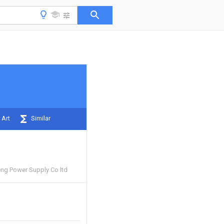
 Art
Similar
ng Power Supply Co ltd