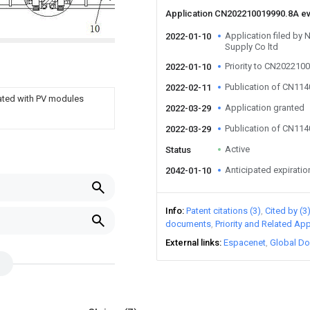
Application CN202210019990.8A e
Application filed b
2022-01-10
Supply Co ltd
Priority to CN202210
2022-01-10
Publication of CN11
2022-02-11
iated with PV modules
Application granted
2022-03-29
Publication of CN11
2022-03-29
Active
Status
Anticipated expiratio
2042-01-10
Info
Patent citations (3)
Cited by (3
documents
Priority and Related App
External links
Espacenet
Global Do