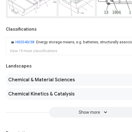
Classifications
H02S40/38
Energy storage means, e.g. batteries, structurally assoc
View 19 more classifications
Landscapes
Chemical & Material Sciences
Chemical Kinetics & Catalysis
Show more