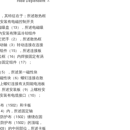
Hide Dependent
），其特征在于；所述散热框
栓安装有电磁控制开关
磁吸盘（13），所述电磁吸
）内安装有降温冷却组件
定把手（2），所述散热框
动轴（3）转动连接在连接
组件（15），所述连接板
位框（16）内焊接固定有涡
合固定组件（17）；
（5），所述第一磁性块
磁性块（6）螺钉连接在散
面上螺钉连接有太阳能电池板
，所述安装板（9）上螺栓安
安装有电缆接口（10）；
布（1502）和卡板
（4）内，所述固定轴
防护布（1502）缠绕在固
性防护布（1502）的顶端，
503）的中间部位，所述卡板