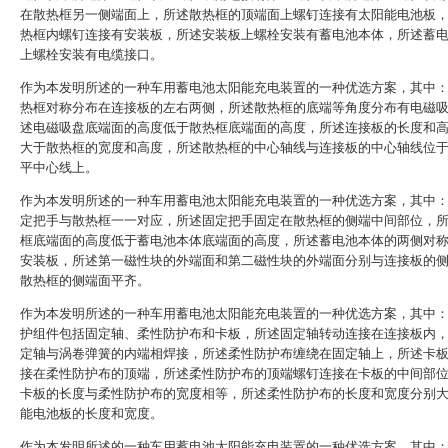
在散热框另一侧端面上，所述散热框的顶端面上螺钉连接有太阳能电池板
热框内螺钉连接有安装板，所述安装板上螺栓安装有蓄电池本体，所述蓄
上螺栓安装有电缆接口。
作为本发明所述的一种车用蓄电池太阳能充电装置的一种优选方案，其中
热框对称分布在连接板的左右两侧，所述散热框的底端等角度分布有电磁
述电磁吸盘底端面的高度低于散热框底端面的高度，所述连接板的长度和
大于散热框的宽度和高度，所述散热框的中心轴线与连接板的中心轴线位
平中心线上。
作为本发明所述的一种车用蓄电池太阳能充电装置的一种优选方案，其中
定把手与散热框一一对应，所述固定把手固定在散热框的侧端中间部位，
框底端面的高度低于蓄电池本体底端面的高度，所述蓄电池本体的两侧对
安装板，所述第一磁性块的外端面和第二磁性块的外端面分别与连接板的
散热框的侧端面平齐。
作为本发明所述的一种车用蓄电池太阳能充电装置的一种优选方案，其中
护组件包括固定轴、柔性防护布和卡板，所述固定轴转动连接在连接板内
定轴与涡卷弹簧的内端相焊接，所述柔性防护布缠绕在固定轴上，所述卡
接在柔性防护布的顶端，所述柔性防护布的顶端螺钉连接在卡板的中间部
卡板的长度与柔性防护布的宽度相等，所述柔性防护布的长度和宽度分别
能电池板的长度和宽度。
作为本发明所述的一种车用蓄电池太阳能充电装置的一种优选方案，其中