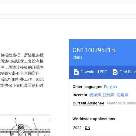
CN114039531B
，包括散热框，所述散热框
China
，所述电磁吸盘上套设有橡
组件，所述连接板的顶端内
Download PDF
Find Prior
顶端面安装有卡合固定组
和后续拆卸折叠工作，因此
不能够保证充电装置使用过
Other languages
English
Inventor
杨海涛
沈维新
沈煜婷
Current Assignee
Nantong Kuaime
Worldwide applications
2022
CN