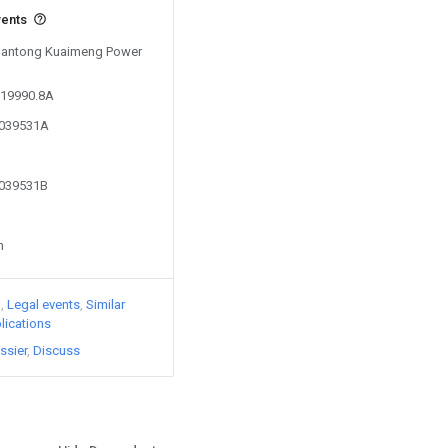
vents
y Nantong Kuaimeng Power
019990.8A
4039531A
4039531B
n
)
Legal events
Similar
lications
ssier
Discuss