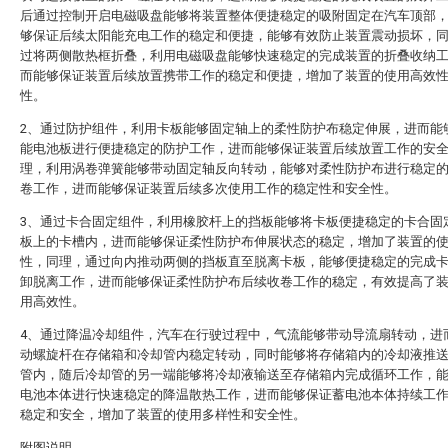
后通过控制开启电磁吸盘能够将装置整体便捷稳定的吸附固定在汽车顶部
够保证后续太阳能充电工作的稳定和便捷，能够有效防止装置震动损坏，
过将两侧散热框折叠，利用电磁吸盘能够快速稳定的完成装置的折叠收纳
而能够保证装置后续放置携带工作的稳定和便捷，增加了装置的使用高效
性。
2、通过防护组件，利用卡板能够固定轴上的柔性防护布稳定伸展，进而能
能电池板进行便捷稳定的防护工作，进而能够保证装置后续放置工作的安
理，利用涡卷弹簧能够带动固定轴反向转动，能够对柔性防护布进行稳定
卷工作，进而能够保证装置后续多次使用工作的稳定性和安全性。
3、通过卡合固定组件，利用橡胶杆上的挡板能够将卡板便捷稳定的卡合固
板上的卡槽内，进而能够保证柔性防护布伸展状态的稳定，增加了装置的
性，同理，通过向内推动两侧的挡板直至脱离卡板，能够便捷稳定的完成
卸脱离工作，进而能够保证柔性防护布后续收卷工作的稳定，有效提高了
用高效性。
4、通过降温冷却组件，汽车在行驶过程中，气流能够带动导流扇转动，进
动螺旋杆在存储箱和冷却管内稳定转动，同时能够将存储箱内的冷却液推
管内，随后冷却管的另一端能够将冷却液输送至存储箱内完成循环工作，
电池本体进行快速稳定的降温散热工作，进而能够保证蓄电池本体持续工
稳定和安全，增加了装置的使用多样性和安全性。
附图说明