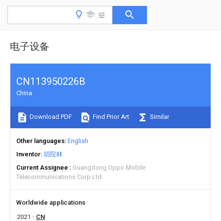
电子设备
CN113950226B
China
Download PDF
Find Prior Art
Similar
Other languages
English
Inventor
胡院林
Current Assignee
Guangdong Oppo Mobile
Telecommunications Corp Ltd
Worldwide applications
2021
CN