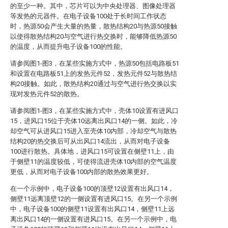
的至少一种。其中，芯片可以为中央处理器、图像处理器
等发热的元器件。在电子设备100处于长时间工作状态
时，热源50会产生大量的热量，散热结构20与热源50接触
以使得散热结构20与空气进行热交换时，能够降低热源50
的温度，从而提升电子设备100的性能。
请参阅图1-图3，在某些实施方式中，热源50包括电路板51
和设置在电路板51上的发热元件52，发热元件52与散热结
构20接触。如此，散热结构20通过与空气进行热交换以实
现对发热元件52的散热。
请参阅图1-图3，在某些实施方式中，壳体10设置有进风口
15，进风口15位于壳体10远离出风口14的一侧。如此，冷
却空气可从进风口15进入至壳体10内部，冷却空气与散热
结构20的热交换后可从出风口14流出，从而对电子设备
100进行散热。具体地，进风口15可设置在侧壁11上，由
于侧壁11的温度较低，可使得流进壳体10内部的空气温度
更低，从而对电子设备100内部的散热效果更好。
在一个示例中，电子设备100的顶壁12设置有出风口14，
侧壁11远离顶壁12的一侧设置有进风口15。在另一个示例
中，电子设备100的侧壁11设置有出风口14，侧壁11上远
离出风口14的一侧设置有进风口15。在另一个示例中，电