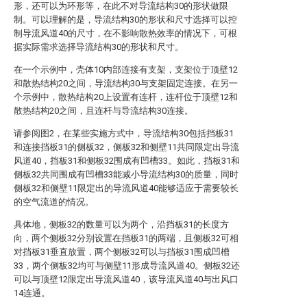
形，还可以为环形等，在此不对导流结构30的形状做限
制。可以理解的是，导流结构30的形状和尺寸选择可以控
制导流风道40的尺寸，在不影响散热效率的情况下，可根
据实际需求选择导流结构30的形状和尺寸。
在一个示例中，壳体10内部连接有支架，支架位于顶壁12
和散热结构20之间，导流结构30与支架固定连接。在另一
个示例中，散热结构20上设置有连杆，连杆位于顶壁12和
散热结构20之间，且连杆与导流结构30连接。
请参阅图2，在某些实施方式中，导流结构30包括挡板31
和连接挡板31的侧板32，侧板32和侧壁11共同限定出导流
风道40，挡板31和侧板32围成有凹槽33。如此，挡板31和
侧板32共同围成有凹槽33能减小导流结构30的质量，同时
侧板32和侧壁11限定出的导流风道40能够适应于需要较长
的空气流道的情况。
具体地，侧板32的数量可以为两个，沿挡板31的长度方
向，两个侧板32分别设置在挡板31的两端，且侧板32可相
对挡板31垂直放置，两个侧板32可以与挡板31围成凹槽
33，两个侧板32均可与侧壁11形成导流风道40。侧板32还
可以与顶壁12限定出导流风道40，该导流风道40与出风口
14连通。