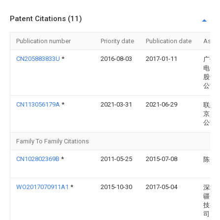
Patent Citations (11)
Publication number
Priority date
Publication date
Assi
CN205883833U
*
2016-08-03
2017-01-11
广州
电子
股份
公司
CN113056179A
*
2021-03-31
2021-06-29
联想(
京)有
公司
Family To Family Citations
CN102802369B
*
2011-05-25
2015-07-08
陈�
WO2017070911A1
*
2015-10-30
2017-05-04
深圳
疆创
技有
司