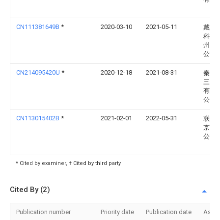
CN111381649B
*
2020-03-10
2021-05-11
戴森
科技
州）
公司
CN214095420U
*
2020-12-18
2021-08-31
秦皇
三力
有限
公司
CN113015402B
*
2021-02-01
2022-05-31
联想(
京)有
公司
* Cited by examiner, † Cited by third party
Cited By (2)
Publication number
Priority date
Publication date
Assi