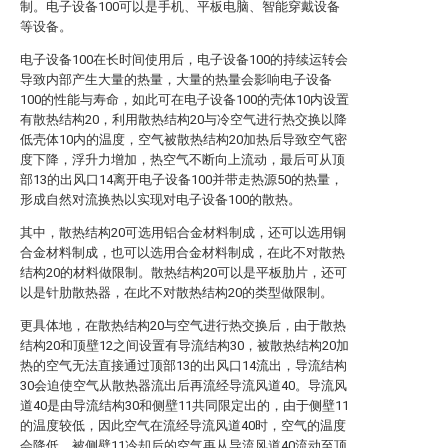
制。电子设备100可以是手机、平板电脑、智能穿戴设备
等设备。
电子设备100在长时间使用后，电子设备100的持续运转会
导致内部产生大量的热量，大量的热量会影响电子设备
100的性能与寿命，如此可在电子设备100的壳体10内设置
有散热结构20，利用散热结构20与冷空气进行热交换以降
低壳体10内的温度，空气被散热结构20加热后导致空气密
度下降，浮升力增加，热空气不断向上流动，最后可从顶
部13的出风口14离开电子设备100并带走热源50的热量，
形成自然对流换热以实现对电子设备100的散热。
其中，散热结构20可选用铝合金材料制成，还可以选用铜
合金材料制成，也可以选用合金材料制成，在此不对散热
结构20的材料做限制。散热结构20可以是平板肋片，还可
以是针肋散热器，在此不对散热结构20的类型做限制。
更具体地，在散热结构20与空气进行热交换后，由于散热
结构20和顶壁12之间设置有导流结构30，被散热结构20加
热的空气无法直接通过顶部13的出风口14流出，导流结构
30会迫使空气从散热器流出后再流经导流风道40。导流风
道40是由导流结构30和侧壁11共同限定出的，由于侧壁11
的温度较低，因此空气在流经导流风道40时，空气的温度
会降低。被侧壁11冷却后的空气再从导流风道40流动至顶