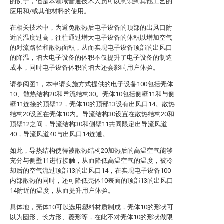
的例子，但是本领域普通技术人员可以意识到其他工艺的
应用和/或其他材料的使用。
在相关技术中，为避免散热后电子设备的顶部的出风口附
近的温度过高，往往通过增大电子设备的体积以增加空气
的对流路径和散热面积，从而实现电子设备顶部的出风口
的降温，增大电子设备的体积不仅提升了电子设备的制造
成本，同时电子设备体积的增大还会影响用户体验。
请参阅图1，本申请实施方式提供的电子设备100包括壳体
10、散热结构20和导流结构30。壳体10包括侧壁11和与侧
壁11连接的顶壁12，壳体10的顶部13设有出风口14。散热
结构20设置在壳体10内。导流结构30设置在散热结构20和
顶壁12之间，导流结构30和侧壁11共同限定出导流风道
40，导流风道40与出风口14连通。
如此，导热结构使得被散热结构20加热后的高温空气能够
充分与侧壁11进行接触，从而降低高温空气的温度，被冷
却后的空气流过顶部13的出风口14，在实现电子设备100
内部散热的同时，还可降低壳体10表面的顶部13的出风口
14附近的温度，从而提升用户体验。
具体地，壳体10可以选用塑料材质制成，壳体10的形状可
以为圆形、长方形、菱形等，在此不对壳体10的形状做限