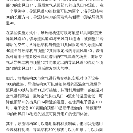
部13的出风口14，最后空气从顶部13的出风口14流出。在
一个示例中，导流风道40的数量可以为两个，沿导流结构
30的长度方向，导流结构30的两端均与侧壁11形成导流风
道40。
在某些实施方式中，导热结构还可以与顶壁12共同限定出
导流风道40，该导流风道40与出风口14连通，被侧壁11冷
却后的空气可从导热结构与侧壁11共同限定出的导流风道
40流至导热结构与顶壁12共同限定出的导流风道40，该情
况可适用于需要较长流动路径的空气流道的场景，随后空
气从导热结构与顶壁12共同限定出的导流风道40流动至顶
部13的出风口14，最后散发到大气中。
如此，散热结构20与空气进行热交换以实现对电子设备
100的散热，导流结构30可以使加热后的高温空气流经导
流风道40以与侧壁11进行接触，从而利用侧壁11的低温对
空气进行降温，最终空气从出风口14流出时温度较低，可
降低顶部13的出风口14附近的温度。在使用电子设备100
时，电子设备100表面的顶部13是易于接触的，降低顶部
13的出风口14附近的温度可提升用户的使用体验。
其中，导流结构30可以选用塑料材质制成，也可以是选用
金属材料制成。导流结构30的形状可以为矩形，可以为圆