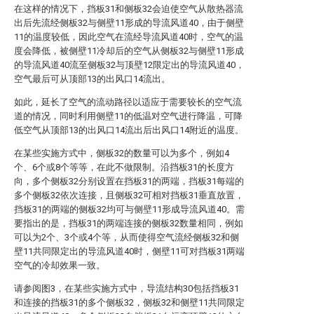
在这样的情况下，挡板31和侧板32会迫使空气从散热器流
出后先流经侧板32与侧壁11形成的导流风道40，由于侧壁
11的温度较低，因此空气在流经导流风道40时，空气的温
度会降低，被侧壁11冷却后的空气从侧板32与侧壁11形成
的导流风道40流至侧板32与顶壁12限定出的导流风道40，
空气最后可从顶部13的出风口14流出。
如此，延长了空气的流动路径以适应于需要较长的空气流
道的情况，同时利用侧壁11的低温对空气进行降温，可降
低空气从顶部13的出风口14流出后出风口14附近的温度。
在某些实施方式中，侧板32的数量可以为多个，例如4
个、6个或8个等等，在此不做限制。沿挡板31的长度方
向，多个侧板32分别设置在挡板31的两端，挡板31每端的
多个侧板32依次连接，且侧板32可相对挡板31垂直放置，
挡板31的两端的侧板32均可与侧壁11形成导流风道40。需
要指出的是，挡板31的两端连接的侧板32数量相同，例如
可以为2个、3个或4个等，从而使得空气流经侧板32和侧
壁11共同限定出的导流风道40时，侧壁11可对挡板31两端
空气的冷却效果一致。
请参阅图3，在某些实施方式中，导流结构30包括挡板31
和连接的挡板31的多个侧板32，侧板32和侧壁11共同限定