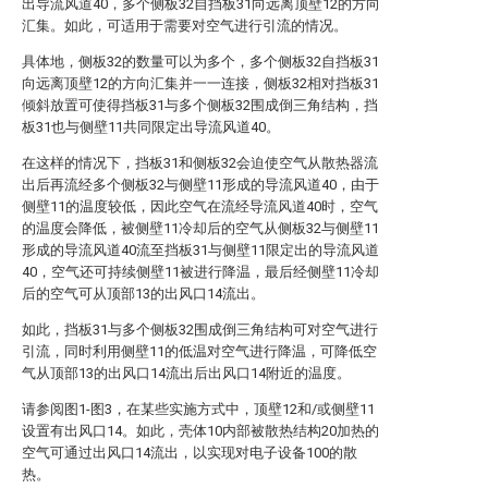
出导流风道40，多个侧板32自挡板31向远离顶壁12的方向
汇集。如此，可适用于需要对空气进行引流的情况。
具体地，侧板32的数量可以为多个，多个侧板32自挡板31
向远离顶壁12的方向汇集并一一连接，侧板32相对挡板31
倾斜放置可使得挡板31与多个侧板32围成倒三角结构，挡
板31也与侧壁11共同限定出导流风道40。
在这样的情况下，挡板31和侧板32会迫使空气从散热器流
出后再流经多个侧板32与侧壁11形成的导流风道40，由于
侧壁11的温度较低，因此空气在流经导流风道40时，空气
的温度会降低，被侧壁11冷却后的空气从侧板32与侧壁11
形成的导流风道40流至挡板31与侧壁11限定出的导流风道
40，空气还可持续侧壁11被进行降温，最后经侧壁11冷却
后的空气可从顶部13的出风口14流出。
如此，挡板31与多个侧板32围成倒三角结构可对空气进行
引流，同时利用侧壁11的低温对空气进行降温，可降低空
气从顶部13的出风口14流出后出风口14附近的温度。
请参阅图1-图3，在某些实施方式中，顶壁12和/或侧壁11
设置有出风口14。如此，壳体10内部被散热结构20加热的
空气可通过出风口14流出，以实现对电子设备100的散
热。