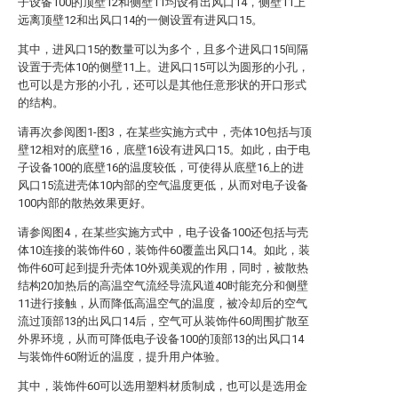
子设备100的顶壁12和侧壁11均设有出风口14，侧壁11上
远离顶壁12和出风口14的一侧设置有进风口15。
其中，进风口15的数量可以为多个，且多个进风口15间隔
设置于壳体10的侧壁11上。进风口15可以为圆形的小孔，
也可以是方形的小孔，还可以是其他任意形状的开口形式
的结构。
请再次参阅图1-图3，在某些实施方式中，壳体10包括与顶
壁12相对的底壁16，底壁16设有进风口15。如此，由于电
子设备100的底壁16的温度较低，可使得从底壁16上的进
风口15流进壳体10内部的空气温度更低，从而对电子设备
100内部的散热效果更好。
请参阅图4，在某些实施方式中，电子设备100还包括与壳
体10连接的装饰件60，装饰件60覆盖出风口14。如此，装
饰件60可起到提升壳体10外观美观的作用，同时，被散热
结构20加热后的高温空气流经导流风道40时能充分和侧壁
11进行接触，从而降低高温空气的温度，被冷却后的空气
流过顶部13的出风口14后，空气可从装饰件60周围扩散至
外界环境，从而可降低电子设备100的顶部13的出风口14
与装饰件60附近的温度，提升用户体验。
其中，装饰件60可以选用塑料材质制成，也可以是选用金