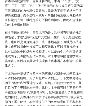
在本申请的描述中，需要理解的是，术语、“长度”、“宽
度”、“顶”、“底”、“内”、“外”等指示的方位或位置关系为基
于附图所示的方位或位置关系，仅是为了便于描述本申请
和简化描述，而不是指示或暗示所指的装置或元件必须具
有特定的方位、以特定的方位构造和操作，因此不能理解
为对本申请的限制。
在本申请的描述中，需要说明的是，除非另有明确的规定
和限定，术语“连接”应做广义理解，例如，可以是固定连
接，也可以是可拆卸连接，或一体地连接；可以是机械连
接，也可以是电连接或可以相互通讯；可以是直接相连，
也可以通过中间媒介间接相连，可以是两个元件内部的连
通或两个元件的相互作用关系。对于本领域的普通技术人
员而言，可以根据具体情况理解上述术语在本申请中的具
体含义。
下文的公开提供了许多不同的实施方式或例子用来实现本
申请的不同结构。为了简化本申请的公开，下文中对特定
例子的部件和设置进行描述。当然，它们仅仅为示例，并
且目的不在于限制本申请。此外，本申请可以在不同例子
中重复参考数字和/或参考字母，这种重复是为了简化和清
楚的目的，其本身不指示所讨论各种实施方式和/或设置之
间的关系。此外，本申请提供了的各种特定的工艺和材料