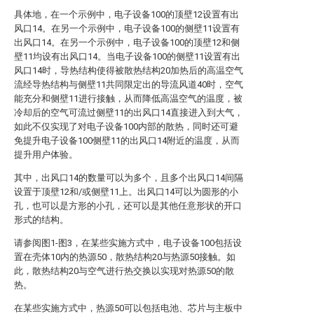
具体地，在一个示例中，电子设备100的顶壁12设置有出
风口14。在另一个示例中，电子设备100的侧壁11设置有
出风口14。在另一个示例中，电子设备100的顶壁12和侧
壁11均设有出风口14。当电子设备100的侧壁11设置有出
风口14时，导热结构使得被散热结构20加热后的高温空气
流经导热结构与侧壁11共同限定出的导流风道40时，空气
能充分和侧壁11进行接触，从而降低高温空气的温度，被
冷却后的空气可流过侧壁11的出风口14直接进入到大气，
如此不仅实现了对电子设备100内部的散热，同时还可避
免提升电子设备100侧壁11的出风口14附近的温度，从而
提升用户体验。
其中，出风口14的数量可以为多个，且多个出风口14间隔
设置于顶壁12和/或侧壁11上。出风口14可以为圆形的小
孔，也可以是方形的小孔，还可以是其他任意形状的开口
形式的结构。
请参阅图1-图3，在某些实施方式中，电子设备100包括设
置在壳体10内的热源50，散热结构20与热源50接触。如
此，散热结构20与空气进行热交换以实现对热源50的散
热。
在某些实施方式中，热源50可以包括电池、芯片与主板中