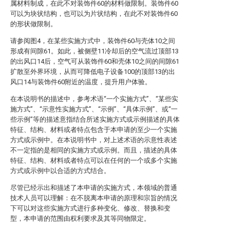
属材料制成，在此不对装饰件60的材料做限制。装饰件60
可以为块状结构，也可以为片状结构，在此不对装饰件60
的形状做限制。
请参阅图4，在某些实施方式中，装饰件60与壳体10之间
形成有间隙61。如此，被侧壁11冷却后的空气流过顶部13
的出风口14后，空气可从装饰件60和壳体10之间的间隙61
扩散至外界环境，从而可降低电子设备100的顶部13的出
风口14与装饰件60附近的温度，提升用户体验。
在本说明书的描述中，参考术语“一个实施方式”、“某些实
施方式”、“示意性实施方式”、“示例”、“具体示例”、或“一
些示例”等的描述意指结合所述实施方式或示例描述的具体
特征、结构、材料或者特点包含于本申请的至少一个实施
方式或示例中。在本说明书中，对上述术语的示意性表述
不一定指的是相同的实施方式或示例。而且，描述的具体
特征、结构、材料或者特点可以在任何的一个或多个实施
方式或示例中以合适的方式结合。
尽管已经示出和描述了本申请的实施方式，本领域的普通
技术人员可以理解：在不脱离本申请的原理和宗旨的情况
下可以对这些实施方式进行多种变化、修改、替换和变
型，本申请的范围由权利要求及其等同物限定。