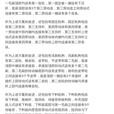
一毛刷顶部均设有第一齿轮，第一固定板一侧设有下压
杆，底座顶部设有2个第三滑动道，第三滑动道之间滑动式
连接有第二滑动道，第二滑动道一侧设有多个齿条。
作为上述方案的改进，还包括有固定机构，固定机构包括
有第二异形块、第三支持杆、第四带动块和第四弹簧，第
一滑动道中部内侧均连接有第三支持杆，第三支持杆上滑
动式设有第四带动块，第四带动块内侧均与第三支持杆之
间连接有第四弹簧，第三带动块上部均连接有第二异形
块。
作为上述方案的改进，还包括有洗刷机构，洗刷机构包括
有第二齿轮、锥齿轮、皮带轮、平皮带和第二毛刷，底座
顶部中侧设有承接架，承接架顶部转动式设有多个第二毛
刷，第二毛刷的转动轴底部均设有皮带轮，相邻的皮带轮
之间连接有3个平皮带，底座顶部一侧设有2个承接杆，承
接杆上部转动式设有第二齿轮，第二齿轮的转动轴与承接
杆上部均连接有锥齿轮。
作为上述方案的改进，还包括有下料机构，下料机构包括
有下料箱、推移杆、阻挡块、传输管和收料框，外壳顶部
嵌入式设有下料箱，下料箱底部与第一毛刷之间连接有5个
传输管，下料箱内壁底部滑动式设有阻挡块，阻挡块与下