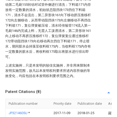
动第二毛刷155转动对试管外侧进行清洗；下料箱171内存
放有一定数量的清水，初始状态阻挡块173挡住下料箱
171，清水不会流出，第二异形块161向下移动挤压推移杆
172向左侧移动，从而带动阻挡块173向左侧移动不再挡住
下料箱171，复位弹簧被压缩，清水经传输管174流入第一
毛刷146内完成上料，无需人工泼洒清水，第二异形块161
向上移动不再挤压推移杆172，复位弹簧复位通过推移杆
172带动阻挡块173向右移动再次挡住下料箱171，停止喷
水，期间脏水会掉落至收料框175内，当收料框175内存有
一定数量的脏水后，将收料框175取出将脏水进行排出即
可。
上述实施例，只是本发明的较佳实施例，并非用来限制本
发明实施范围，故凡以本发明权利要求所述内容所做的等
效变化，均应包括在本发明权利要求范围之内。
Patent Citations (8)
Publication number
Priority date
Publication date
Assi
JP3214605U
*
2017-11-09
2018-01-25
羅文