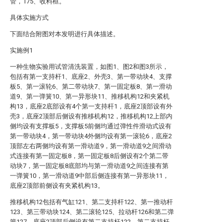
管，175、收料框。
具体实施方式
下面结合附图对本发明进行具体描述。
实施例1
一种生物实验用试管清洗装置，如图1、图2和图3所示，
包括有第一支持杆1、底座2、外壳3、第一带动块4、支撑
板5、第一滚轮6、第二带动块7、第一固定板8、第一滑动
道9、第一弹簧10、第一异形块11、推移机构12和夹紧机
构13，底座2底部设有4个第一支持杆1，底座2顶部设有外
壳3，底座2顶部后侧设有推移机构12，推移机构12上部内
侧均设有支撑板5，支撑板5前侧均通过弹性件滑动式设有
第一带动块4，第一带动块4外侧均设有第一滚轮6，底座2
顶部左右两侧均设有第一滑动道9，第一滑动道9之间滑动
式连接有第一固定板8，第一固定板8后侧设有2个第二带
动块7，第一固定板8底部均与第一滑动道9之间连接有第
一弹簧10，第一滑动道9中部后侧连接有第一异形块11，
底座2顶部前侧设有夹紧机构13。
推移机构12包括有气缸121、第二支持杆122、第一推动杆
123、第三带动块124、第二滚轮125、拉动杆126和第二弹
簧127，底座2顶部后侧设有第二支持杆122，第二支持杆