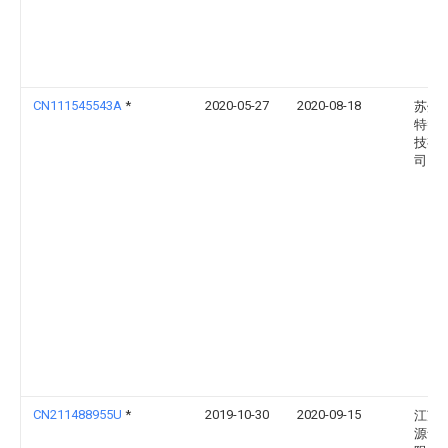
CN111545543A
*
2020-05-27
2020-08-18
苏州
特智
技有
司
CN211488955U
*
2019-10-30
2020-09-15
江苏
源食