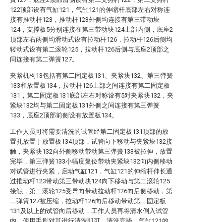
122顶部设有气缸121，气缸121的伸缩杆底部左右对称连
接有推动杆123，推动杆123外侧均连接有第三带动块
124，支撑板5分别连接在第三带动块124上部内侧，底座2
顶部左右两侧均滑动式设有拉动杆126，拉动杆126后侧均
转动式设有第二滚轮125，拉动杆126后侧与底座2顶部之
间连接有第二弹簧127。
夹紧机构13包括有第二固定板131、夹紧块132、第三弹簧
133和放置板134，拉动杆126上部之间连接有第二固定板
131，第二固定板131底部左右对称设有5对夹紧块132，夹
紧块132均与第二固定板131外侧之间连接有第三弹簧
133，底座2顶部前侧设有放置板134。
工作人员可将需要清洗的试管经第二固定板131顶部的放
置孔放置于放置板134顶部，试管向下移动与夹紧块132接
触，夹紧块132向外侧移动带动第三弹簧133被拉伸，放置
完毕，第三弹簧133小幅度复位带动夹紧块132向内侧移动
对试管进行夹紧，启动气缸121，气缸121的伸缩杆伸长通
过推动杆123带动第三带动块124向下移动与第二滚轮125
接触，第二滚轮125受导向带动拉动杆126向后侧移动，第
二弹簧127被压缩，拉动杆126向后移动带动第二固定板
131及以上的试管向后移动，工作人员再将清水倒入试管
内，使用毛刷对其进行清洗即可，清洗完毕，气缸121的