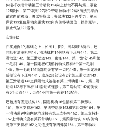
伸缩杆收缩带动第三带动块124向上移动不再与第二滚轮
125接触，第二弹簧127复位带动拉动杆126及清洗完毕的
试管向前移动，将试管取出，夹紧块132不再受力，第三
弹簧133复位带动夹紧块132向内侧移动复位，操作完毕，
停止气缸121运作。
实施例2
在实施例1的基础之上，如图1、图2、图4和图6所示，还
包括有清洗机构14，清洗机构14包括有下压杆141、第二
滑动道142、第三滑动道143、齿条144、第一齿轮145和第
一毛刷146，第一固定板8顶部转动式设有5个第一毛刷
146，第一毛刷146顶部均设有第一齿轮145，第一固定板8
后侧设有下压杆141，底座2顶部设有2个第三滑动道143，
第三滑动道143之间滑动式连接有第二滑动道142，第二滑
动道142与下压杆141滑动式连接，第二滑动道142前侧设
有5个齿条144，齿条144与第一齿轮145配合。
还包括有固定机构16，固定机构16包括有第二异形块
161、第三支持杆162、第四带动块163和第四弹簧164，第
一滑动道9中部内侧均连接有第三支持杆162，第三支持杆
162上滑动式设有第四带动块163，第四带动块163内侧均
与第三支持杆162之间连接有第四弹簧164，第三带动块