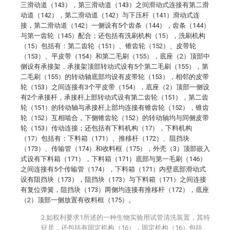
三滑动道（143），第三滑动道（143）之间滑动式连接有第二滑
动道（142），第二滑动道（142）与下压杆（141）滑动式连
接，第二滑动道（142）一侧设有5个齿条（144），齿条（144）
与第一齿轮（145）配合；还包括有洗刷机构（15），洗刷机构
（15）包括有：第二齿轮（151）、锥齿轮（152）、皮带轮
（153）、平皮带（154）和第二毛刷（155），底座（2）顶部中
侧设有承接架，承接架顶部转动式设有5个第二毛刷（155），第
二毛刷（155）的转动轴底部均设有皮带轮（153），相邻的皮带
轮（153）之间连接有3个平皮带（154），底座（2）顶部一侧设
有2个承接杆，承接杆上部转动式设有第二齿轮（151），第二齿
轮（151）的转动轴与承接杆上部均连接有锥齿轮（152），锥齿
轮（152）互相啮合，下侧锥齿轮（152）的转动轴均与同侧皮带
轮（153）传动连接；还包括有下料机构（17），下料机构
（17）包括有：下料箱（171）、推移杆（172）、阻挡块
（173）、传输管（174）和收料框（175），外壳（3）顶部嵌入
式设有下料箱（171），下料箱（171）底部与第一毛刷（146）
之间连接有5个传输管（174），下料箱（171）内壁底部滑动式
设有阻挡块（173），阻挡块（173）与下料箱（171）之间连接
有复位弹簧，阻挡块（173）两侧均连接有推移杆（172），底座
（2）顶部一侧放置有收料框（175）。
2.如权利要求1所述的一种生物实验用试管清洗装置，其特
征是，还包括有固定机构（16），固定机构（16）包括