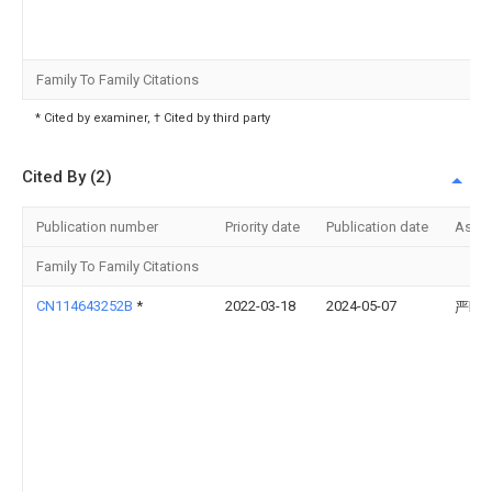
Family To Family Citations
* Cited by examiner, † Cited by third party
Cited By (2)
Publication number
Priority date
Publication date
Assi
Family To Family Citations
CN114643252B
*
2022-03-18
2024-05-07
严盼