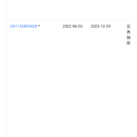
CN115283042B
*
2022-06-20
2023-12-29
宜兴
奥精
物科
限公