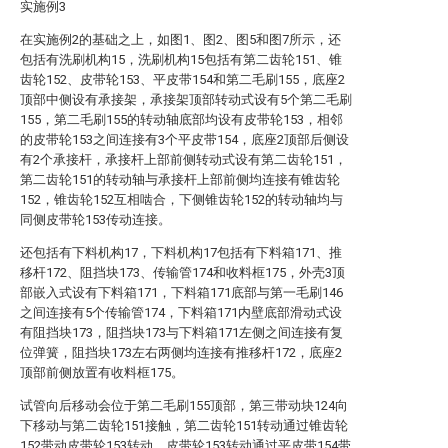
实施例3
在实施例2的基础之上，如图1、图2、图5和图7所示，还
包括有洗刷机构15，洗刷机构15包括有第二齿轮151、锥
齿轮152、皮带轮153、平皮带154和第二毛刷155，底座2
顶部中侧设有承接架，承接架顶部转动式设有5个第二毛刷
155，第二毛刷155的转动轴底部均设有皮带轮153，相邻
的皮带轮153之间连接有3个平皮带154，底座2顶部后侧设
有2个承接杆，承接杆上部前侧转动式设有第二齿轮151，
第二齿轮151的转动轴与承接杆上部前侧均连接有锥齿轮
152，锥齿轮152互相啮合，下侧锥齿轮152的转动轴均与
同侧皮带轮153传动连接。
还包括有下料机构17，下料机构17包括有下料箱171、推
移杆172、阻挡块173、传输管174和收料框175，外壳3顶
部嵌入式设有下料箱171，下料箱171底部与第一毛刷146
之间连接有5个传输管174，下料箱171内壁底部滑动式设
有阻挡块173，阻挡块173与下料箱171左侧之间连接有复
位弹簧，阻挡块173左右两侧均连接有推移杆172，底座2
顶部前侧放置有收料框175。
试管向后移动会位于第二毛刷155顶部，第三带动块124向
下移动与第二齿轮151接触，第二齿轮151转动通过锥齿轮
152带动皮带轮153转动，皮带轮153转动通过平皮带154带