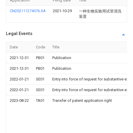
Application
Filing date
Title
CN202111274076.XA
2021-10-29
一种生物实验用试管清洗
装置
Legal Events
Date
Code
Title
2021-12-31
PB01
Publication
2021-12-31
PB01
Publication
2022-01-21
SE01
Entry into force of request for substantive exa
2022-01-21
SE01
Entry into force of request for substantive exa
2023-08-22
TA01
Transfer of patent application right