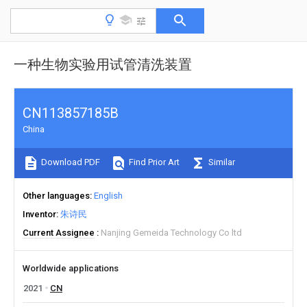
一种生物实验用试管清洗装置
CN113857185B
China
Download PDF
Find Prior Art
Similar
Other languages
English
Inventor
朱诗民
Current Assignee
Nanjing Gemeida Technology Co ltd
Worldwide applications
2021
CN