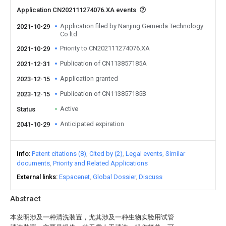
Application CN202111274076.XA events
Application filed by Nanjing Gemeida Technology
2021-10-29
Co ltd
Priority to CN202111274076.XA
2021-10-29
Publication of CN113857185A
2021-12-31
Application granted
2023-12-15
Publication of CN113857185B
2023-12-15
Active
Status
Anticipated expiration
2041-10-29
Info
Patent citations (8)
Cited by (2)
Legal events
Similar
documents
Priority and Related Applications
External links
Espacenet
Global Dossier
Discuss
Abstract
本发明涉及一种清洗装置，尤其涉及一种生物实验用试管