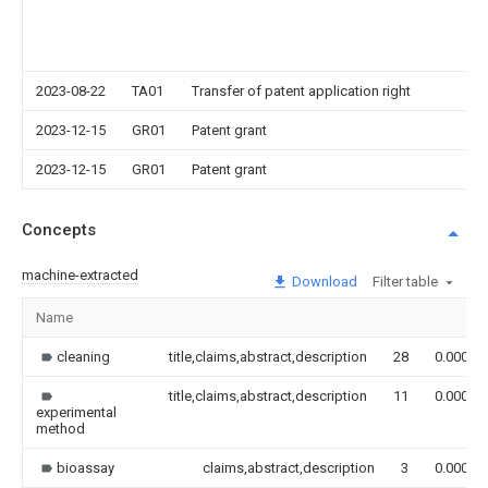
2023-08-22
TA01
Transfer of patent application right
2023-12-15
GR01
Patent grant
2023-12-15
GR01
Patent grant
Concepts
machine-extracted
Download
Filter table
Name
cleaning
title,claims,abstract,description
28
0.000
title,claims,abstract,description
11
0.000
experimental
method
bioassay
claims,abstract,description
3
0.000