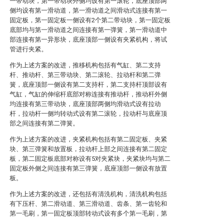
一带动块，第一带动块外侧均设有第一滚轮，底座顶部两
侧均设有第一滑动道，第一滑动道之间滑动式连接有第一
固定板，第一固定板一侧设有2个第二带动块，第一固定板
底部均与第一滑动道之间连接有第一弹簧，第一滑动道中
部连接有第一异形块，底座顶部一侧设有夹紧机构，将试
管进行夹紧。
作为上述方案的改进，推移机构包括有气缸、第二支持
杆、推动杆、第三带动块、第二滚轮、拉动杆和第二弹
簧，底座顶部一侧设有第二支持杆，第二支持杆顶部设有
气缸，气缸的伸缩杆底部对称连接有推动杆，推动杆外侧
均连接有第三带动块，底座顶部两侧均滑动式设有拉动
杆，拉动杆一侧均转动式设有第二滚轮，拉动杆与底座顶
部之间连接有第二弹簧。
作为上述方案的改进，夹紧机构包括有第二固定板、夹紧
块、第三弹簧和放置板，拉动杆上部之间连接有第二固定
板，第二固定板底部对称设有5对夹紧块，夹紧块均与第二
固定板外侧之间连接有第三弹簧，底座顶部一侧设有放置
板。
作为上述方案的改进，还包括有清洗机构，清洗机构包括
有下压杆、第二滑动道、第三滑动道、齿条、第一齿轮和
第一毛刷，第一固定板顶部转动式设有多个第一毛刷，第