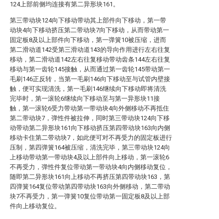
124上部前侧均连接有第二异形块161。
第三带动块124向下移动带动其上部件向下移动，第一带
动块4向下移动挤压第二带动块7向下移动，从而带动第一
固定板8及以上部件向下移动，第一弹簧10被压缩，进而
第二滑动道142受第三滑动道143的导向作用进行左右往复
移动，第二滑动道142左右往复移动带动齿条144左右往复
移动与第一齿轮145接触，从而通过第一齿轮145带动第一
毛刷146正反转，当第一毛刷146向下移动至与试管内壁接
触，便可实现清洗，第一毛刷146继续向下移动即将清洗
完毕时，第一滚轮6继续向下移动至与第一异形块11接
触，第一滚轮6受力带动第一带动块4向外侧移动不再抵住
第二带动块7，弹性件被拉伸，同时第三带动块124向下移
动带动第二异形块161向下移动挤压第四带动块163向内侧
移动卡住第二带动块7，如此便可对不再受力的固定板进行
压制，第四弹簧164被压缩，清洗完毕，第三带动块124向
上移动带动第一带动块4及以上部件向上移动，第一滚轮6
不再受力，弹性件复位带动第一带动块4向内侧移动复位，
随即第二异形块161向上移动不再挤压第四带动块163，第
四弹簧164复位带动第四带动块163向外侧移动，第二带动
块7不再受力，第一弹簧10复位带动第一固定板8及以上部
件向上移动复位。