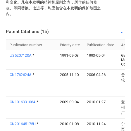
和变化。凡在本发明的精神和原则之内，所作的任何修
改、等同替换、改进等，均应包含在本发明的保护范围之
内。
Patent Citations (15)
Publication number
Priority date
Publication date
Assi
US5207120A
*
1991-09-03
1993-05-04
Gener
Moto
Corpo
CN1762624A
*
2005-11-10
2006-04-26
贵州
轮有
CN101633106A
*
2009-09-04
2010-01-27
宝钢
州冶
厂
CN201645175U
*
2010-01-08
2010-11-24
宁波
泵有