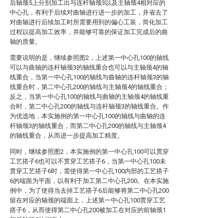
后轴颈5上分别加工出与连杆轴颈3以及主轴颈4相对应的
中心孔，有利于后续对曲轴进行进一步的加工，并省去了
对曲轴进行后续加工时所需要用到的偏心工装，简化加工
过程以提高加工效率，并能够可靠的保证加工完成后的曲
轴的质量。
需要说明的是，继续参照图2，上述第一中心孔100的轴线
可以与曲轴的连杆轴颈3的轴线重合也可以与主轴颈4的轴
线重合，当第一中心孔100的轴线与曲轴的连杆轴颈3的轴
线重合时，第二中心孔200的轴线与主轴颈4的轴线重合；
反之，当第一中心孔100的轴线与曲轴的主轴颈4的轴线重
合时，第二中心孔200的轴线与连杆轴颈3的轴线重合。作
为优选地，本实施例的第一中心孔100的轴线与曲轴的连
杆轴颈3的轴线重合，而第二中心孔200的轴线与主轴颈4
的轴线重合，从而进一步提高加工精度。
同时，继续参照图2，本实施例的第一中心孔100可以贯穿
工艺搭子6也可以不贯穿工艺搭子6，当第一中心孔100未
贯穿工艺搭子6时，需使得第一中心孔100内部的工艺搭子
6的端面为平面，以有利于加工第二中心孔200。在本实施
例中，为了使得当去掉工艺搭子6后能够将第二中心孔200
留在对应的轴颈的端面上，上述第一中心孔100贯穿工艺
搭子6，从而使得第二中心孔200被加工在对应的前轴颈1