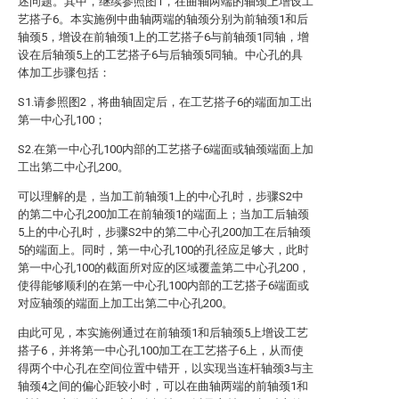
述问题。其中，继续参照图1，在曲轴两端的轴颈上增设工
艺搭子6。本实施例中曲轴两端的轴颈分别为前轴颈1和后
轴颈5，增设在前轴颈1上的工艺搭子6与前轴颈1同轴，增
设在后轴颈5上的工艺搭子6与后轴颈5同轴。中心孔的具
体加工步骤包括：
S1.请参照图2，将曲轴固定后，在工艺搭子6的端面加工出
第一中心孔100；
S2.在第一中心孔100内部的工艺搭子6端面或轴颈端面上加
工出第二中心孔200。
可以理解的是，当加工前轴颈1上的中心孔时，步骤S2中
的第二中心孔200加工在前轴颈1的端面上；当加工后轴颈
5上的中心孔时，步骤S2中的第二中心孔200加工在后轴颈
5的端面上。同时，第一中心孔100的孔径应足够大，此时
第一中心孔100的截面所对应的区域覆盖第二中心孔200，
使得能够顺利的在第一中心孔100内部的工艺搭子6端面或
对应轴颈的端面上加工出第二中心孔200。
由此可见，本实施例通过在前轴颈1和后轴颈5上增设工艺
搭子6，并将第一中心孔100加工在工艺搭子6上，从而使
得两个中心孔在空间位置中错开，以实现当连杆轴颈3与主
轴颈4之间的偏心距较小时，可以在曲轴两端的前轴颈1和