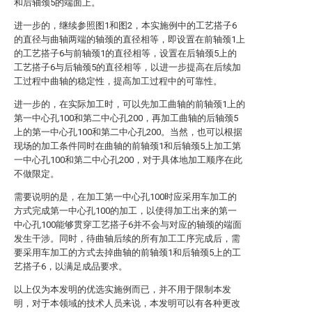
和后轴颈5的端面上。
进一步的，继续参照图1和图2，本实施例中的工艺搭子6
的直径与曲轴两端的轴颈的直径相等，即设置在前轴颈1上
的工艺搭子6与前轴颈1的直径相等，设置在后轴颈5上的
工艺搭子6与后轴颈5的直径相等，以进一步提高在后续加
工过程中曲轴的稳定性，提高加工过程中的可靠性。
进一步的，在实际加工时，可以先加工曲轴的前轴颈1上的
第一中心孔100和第二中心孔200，再加工曲轴的后轴颈5
上的第一中心孔100和第二中心孔200。当然，也可以根据
现场的加工条件同时在曲轴的前轴颈1和后轴颈5上加工第
一中心孔100和第二中心孔200，对于具体地加工顺序在此
不做限定。
需要说明的是，在加工第一中心孔100时应采用车加工的
方式完成第一中心孔100的加工，以使得加工出来的第一
中心孔100能够贯穿工艺搭子6并不会与对应的轴颈的端面
发生干涉。同时，待曲轴后续的所有加工工序完成后，需
要采用车加工的方式去掉曲轴的前轴颈1和后轴颈5上的工
艺搭子6，以满足成品要求。
以上仅为本发明的优选实施例而已，并不用于限制本发
明，对于本领域的技术人员来说，本发明可以有各种更改