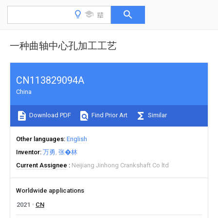
一种曲轴中心孔加工工艺
CN113829094A
China
Download PDF
Find Prior Art
Similar
Other languages
English
Inventor
万勇
张�林
Current Assignee
Neijiang Jinhong Crankshaft Co ltd
Worldwide applications
2021
CN