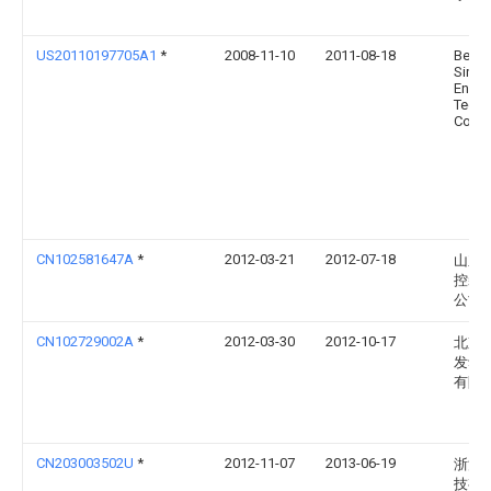
US20110197705A1
*
2008-11-10
2011-08-18
Beijin
Sino
Engin
Techn
Co., L
CN102581647A
*
2012-03-21
2012-07-18
山东
控装
公司
CN102729002A
*
2012-03-30
2012-10-17
北京
发动
有限
CN203003502U
*
2012-11-07
2013-06-19
浙江
技有