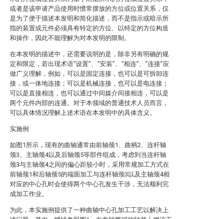
或者是该申请产品使用时惯常摆放的方位或位置关系，仅
是为了便于描述本发明和简化描述，而不是指示或暗示所
指的装置或元件必须具有特定的方位、以特定的方位构造
和操作，因此不能理解为对本发明的限制。
在本发明的描述中，还需要说明的是，除非另有明确的规
定和限定，若出现术语“设置”、“安装”、“相连”、“连接”应
做广义理解，例如，可以是固定连接，也可以是可拆卸连
接，或一体地连接；可以是机械连接，也可以是电连接；
可以是直接相连，也可以通过中间媒介间接相连，可以是
两个元件内部的连通。对于本领域的普通技术人员而言，
可以具体情况理解上述术语在本发明中的具体含义。
实施例
如图1所示，现有的曲轴通常由前轴颈1、曲柄2、连杆轴
颈3、主轴颈4以及后轴颈5等部件组成，考虑到当连杆轴
颈3与主轴颈4之间的偏心距较小时，采用常规加工方式在
前轴颈1和后轴颈5的端面加工与连杆轴颈3以及主轴颈4相
对应的中心孔时会使得两个中心孔发生干涉，无法顺利完
成加工作业。
为此，本实施例提供了一种曲轴中心孔加工工艺以解决上