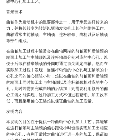
轴中心孔加工工艺。
背景技术
曲轴作为发动机中的重要部件之一，用于承受连杆传来的
力，并将其转变为转矩以驱动发动机上其他的附件工作。
曲轴通常由前轴颈、主轴颈、连杆轴颈、曲柄以及后轴颈
等部件组成。
在曲轴加工过程中通常会在曲轴两端的前轴颈和后轴颈的
端面上加工与主轴颈以及连杆轴颈分别对应的中心孔，以
便于后续在精磨轴颈的外圆时通过顶尖固定曲轴。然而在
实际加工过程中发现，当连杆轴颈的中心孔与主轴颈的中
心孔之间的偏心距较小时，难以在曲轴的前轴颈和后轴颈
的端面上同时加工出与主轴颈以及连杆轴颈相对应的中心
孔，此时若需要完成曲轴的后续加工则需要利用额外的偏
心工装才能实现，这种加工方式不但过程繁琐、加工效率
低，而且采用偏心工装难以保证曲轴的加工质量。
发明内容
本发明的目的在于提供一种曲轴中心孔加工工艺，其能够
在连杆轴颈与主轴颈的偏心距较小时也能实现加工出相应
的中心孔，有利于后续对曲轴进行进一步的加工，保证加