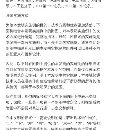
图标：1-前轴颈，2-曲柄，3-连杆轴颈，4-主轴颈，5-后轴
颈，6-工艺搭子，100-第一中心孔，200-第二中心孔。
具体实施方式
为使本发明实施例的目的、技术方案和优点更加清楚，下
面将结合本发明实施例中的附图，对本发明实施例中的技
术方案进行清楚、完整地描述，显然，所描述的实施例是
本发明一部分实施例，而不是全部的实施例。通常在此处
附图中描述和示出的本发明实施例的组件可以以各种不同
的配置来布置和设计。
因此，以下对在附图中提供的本发明的实施例的详细描述
并非旨在限制要求保护的本发明的范围，而是仅仅表示本
发明的选定实施例。基于本发明中的实施例，本领域普通
技术人员在没有作出创造性劳动前提下所获得的所有其他
实施例，都属于本发明保护的范围。
应注意到：相似的标号和字母在下面的附图中表示类似
项，因此，一旦某一项在一个附图中被定义，则在随后的
附图中不需要对其进行进一步定义和解释。
在本发明的描述中，需要说明的是，若出现术语“中心”、
“上”、“下”、“左”、“右”、“竖直”、“水平”、“内”、“外”等指
示的方位或位置关系为基于附图所示的方位或位置关系，