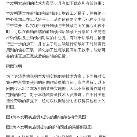
本发明实施例的技术方案至少具有如下优点和有益效果：
本发明通过在前轴颈和后轴颈上增设工艺搭子，并将第一
中心孔加工在工艺搭子上，从而使得两个中心孔在空间位
置中错开，以实现当连杆轴颈与主轴颈之间的偏心距较小
时，可以在曲轴两端的前轴颈和后轴颈上分别加工出与连
杆轴颈以及主轴颈相对应的中心孔，有利于后续对曲轴进
行进一步的加工，并省去了对曲轴进行后续加工时所需要
用到的偏心工装，简化加工过程以提高加工效率，能够可
靠的保证加工完成后的曲轴的质量。
附图说明
为了更清楚地说明本发明实施例的技术方案，下面将对实
施例中所需要使用的附图作简单地介绍，应当理解，以下
附图仅示出了本发明的某些实施例，因此不应被看作是对
范围的限定，对于本领域普通技术人员来讲，在不付出创
造性劳动的前提下，还可以根据这些附图获得其他相关的
附图。
图1为本发明实施例1提供的曲轴的结构示意图；
图2为本发明实施例提供的前轴颈处的局部剖视图。