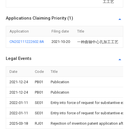
工工艺
Applications Claiming Priority (1)
Application
Filing date
Title
CN202111222602.8A
2021-10-20
一种曲轴中心孔加工工艺
Legal Events
Date
Code
Title
2021-12-24
PB01
Publication
2021-12-24
PB01
Publication
2022-01-11
SE01
Entry into force of request for substantive exa
2022-01-11
SE01
Entry into force of request for substantive exa
2025-03-18
RJ01
Rejection of invention patent application after 