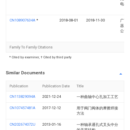
电有
CN108907634A
*
2018-08-01
2018-11-30
广西
器股
公司
Family To Family Citations
* Cited by examiner, † Cited by third party
Similar Documents
Publication
Publication Date
Title
CN113829094A
2021-12-24
一种曲轴中心孔加工工艺
CN107457481A
2017-12-12
用于阀门阀体的摩擦焊接
方法
CN202674072U
2013-01-16
一种轴承通孔式叉头中分
的关节结构