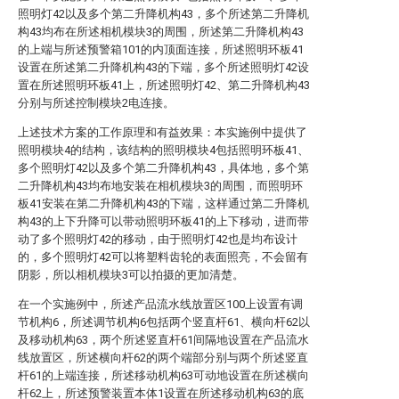
照明灯42以及多个第二升降机构43，多个所述第二升降机
构43均布在所述相机模块3的周围，所述第二升降机构43
的上端与所述预警箱101的内顶面连接，所述照明环板41
设置在所述第二升降机构43的下端，多个所述照明灯42设
置在所述照明环板41上，所述照明灯42、第二升降机构43
分别与所述控制模块2电连接。
上述技术方案的工作原理和有益效果：本实施例中提供了
照明模块4的结构，该结构的照明模块4包括照明环板41、
多个照明灯42以及多个第二升降机构43，具体地，多个第
二升降机构43均布地安装在相机模块3的周围，而照明环
板41安装在第二升降机构43的下端，这样通过第二升降机
构43的上下升降可以带动照明环板41的上下移动，进而带
动了多个照明灯42的移动，由于照明灯42也是均布设计
的，多个照明灯42可以将塑料齿轮的表面照亮，不会留有
阴影，所以相机模块3可以拍摄的更加清楚。
在一个实施例中，所述产品流水线放置区100上设置有调
节机构6，所述调节机构6包括两个竖直杆61、横向杆62以
及移动机构63，两个所述竖直杆61间隔地设置在产品流水
线放置区，所述横向杆62的两个端部分别与两个所述竖直
杆61的上端连接，所述移动机构63可动地设置在所述横向
杆62上，所述预警装置本体1设置在所述移动机构63的底