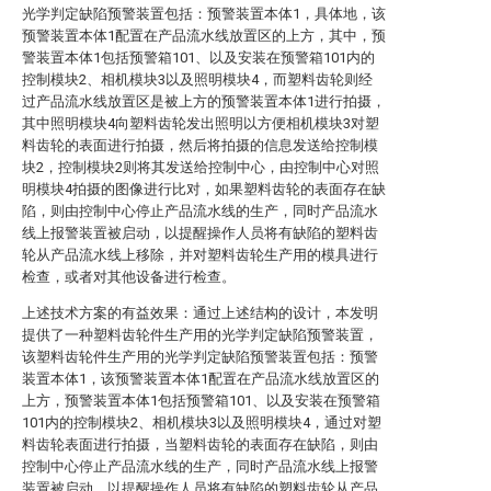
光学判定缺陷预警装置包括：预警装置本体1，具体地，该
预警装置本体1配置在产品流水线放置区的上方，其中，预
警装置本体1包括预警箱101、以及安装在预警箱101内的
控制模块2、相机模块3以及照明模块4，而塑料齿轮则经
过产品流水线放置区是被上方的预警装置本体1进行拍摄，
其中照明模块4向塑料齿轮发出照明以方便相机模块3对塑
料齿轮的表面进行拍摄，然后将拍摄的信息发送给控制模
块2，控制模块2则将其发送给控制中心，由控制中心对照
明模块4拍摄的图像进行比对，如果塑料齿轮的表面存在缺
陷，则由控制中心停止产品流水线的生产，同时产品流水
线上报警装置被启动，以提醒操作人员将有缺陷的塑料齿
轮从产品流水线上移除，并对塑料齿轮生产用的模具进行
检查，或者对其他设备进行检查。
上述技术方案的有益效果：通过上述结构的设计，本发明
提供了一种塑料齿轮件生产用的光学判定缺陷预警装置，
该塑料齿轮件生产用的光学判定缺陷预警装置包括：预警
装置本体1，该预警装置本体1配置在产品流水线放置区的
上方，预警装置本体1包括预警箱101、以及安装在预警箱
101内的控制模块2、相机模块3以及照明模块4，通过对塑
料齿轮表面进行拍摄，当塑料齿轮的表面存在缺陷，则由
控制中心停止产品流水线的生产，同时产品流水线上报警
装置被启动，以提醒操作人员将有缺陷的塑料齿轮从产品