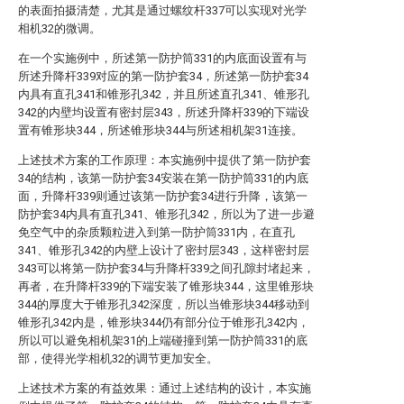
的表面拍摄清楚，尤其是通过螺纹杆337可以实现对光学
相机32的微调。
在一个实施例中，所述第一防护筒331的内底面设置有与
所述升降杆339对应的第一防护套34，所述第一防护套34
内具有直孔341和锥形孔342，并且所述直孔341、锥形孔
342的内壁均设置有密封层343，所述升降杆339的下端设
置有锥形块344，所述锥形块344与所述相机架31连接。
上述技术方案的工作原理：本实施例中提供了第一防护套
34的结构，该第一防护套34安装在第一防护筒331的内底
面，升降杆339则通过该第一防护套34进行升降，该第一
防护套34内具有直孔341、锥形孔342，所以为了进一步避
免空气中的杂质颗粒进入到第一防护筒331内，在直孔
341、锥形孔342的内壁上设计了密封层343，这样密封层
343可以将第一防护套34与升降杆339之间孔隙封堵起来，
再者，在升降杆339的下端安装了锥形块344，这里锥形块
344的厚度大于锥形孔342深度，所以当锥形块344移动到
锥形孔342内是，锥形块344仍有部分位于锥形孔342内，
所以可以避免相机架31的上端碰撞到第一防护筒331的底
部，使得光学相机32的调节更加安全。
上述技术方案的有益效果：通过上述结构的设计，本实施