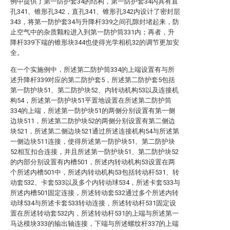
例中提供了第一防护套34的结构，第一防护套34内具有直
孔341、锥形孔342，直孔341、锥形孔342内设计了密封层
343，将第一防护套34与升降杆339之间孔隙封堵起来，防
止空气中的杂质颗粒进入到第一防护筒331内；再者，升
降杆339下端的锥形块344也使得光学相机32的调节更加安
全。
在一个实施例中，所述第二防护筒334的上端设置有与所
述升降杆339对应的第二防护套5，所述第二防护套5包括
第一防护块51、第二防护块52、内转动机构53以及连接机
构54，所述第一防护块51平置地设置在所述第二防护筒
334的上端，所述第一防护块51的两侧分别设置有第一侧
边块511，所述第二防护块52的两侧分别设置有第二侧边
块521，所述第二侧边块521通过所述连接机构54与所述第
一侧边块511连接，使得所述第一防护块51、第二防护块
52相互扣合连接，并且所述第一防护块51、第二防护块52
的内部分别设置有内槽501，所述内转动机构53设置在两
个所述内槽501中，所述内转动机构53包括转动杆531、转
动套532、卡套533以及多个内转动球534，所述卡套533与
所述内槽501固定连接，所述转动套532通过多个所述内转
动球534与所述卡套533转动连接，所述转动杆531固定设
置在所述转动套532内，所述转动杆531的上端与所述第一
马达模块333的输出轴连接，下端与所述螺纹杆337的上端