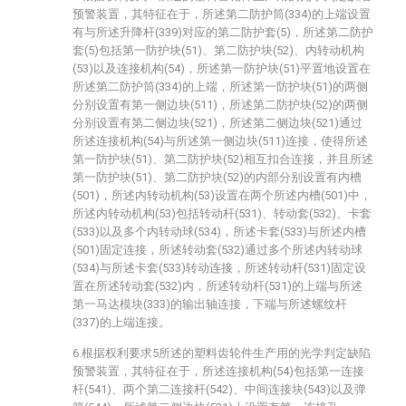
预警装置，其特征在于，所述第二防护筒(334)的上端设置
有与所述升降杆(339)对应的第二防护套(5)，所述第二防护
套(5)包括第一防护块(51)、第二防护块(52)、内转动机构
(53)以及连接机构(54)，所述第一防护块(51)平置地设置在
所述第二防护筒(334)的上端，所述第一防护块(51)的两侧
分别设置有第一侧边块(511)，所述第二防护块(52)的两侧
分别设置有第二侧边块(521)，所述第二侧边块(521)通过
所述连接机构(54)与所述第一侧边块(511)连接，使得所述
第一防护块(51)、第二防护块(52)相互扣合连接，并且所述
第一防护块(51)、第二防护块(52)的内部分别设置有内槽
(501)，所述内转动机构(53)设置在两个所述内槽(501)中，
所述内转动机构(53)包括转动杆(531)、转动套(532)、卡套
(533)以及多个内转动球(534)，所述卡套(533)与所述内槽
(501)固定连接，所述转动套(532)通过多个所述内转动球
(534)与所述卡套(533)转动连接，所述转动杆(531)固定设
置在所述转动套(532)内，所述转动杆(531)的上端与所述
第一马达模块(333)的输出轴连接，下端与所述螺纹杆
(337)的上端连接。
6.根据权利要求5所述的塑料齿轮件生产用的光学判定缺陷
预警装置，其特征在于，所述连接机构(54)包括第一连接
杆(541)、两个第二连接杆(542)、中间连接块(543)以及弹