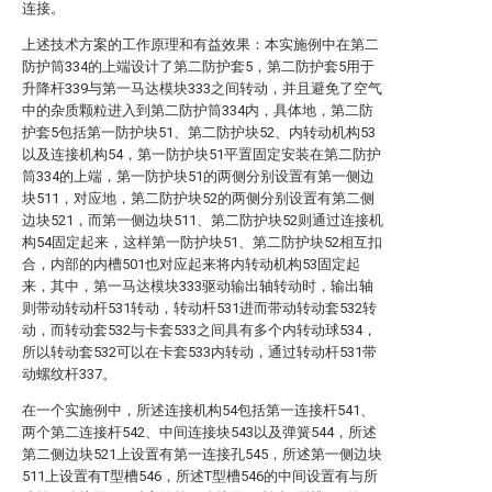
连接。
上述技术方案的工作原理和有益效果：本实施例中在第二
防护筒334的上端设计了第二防护套5，第二防护套5用于
升降杆339与第一马达模块333之间转动，并且避免了空气
中的杂质颗粒进入到第二防护筒334内，具体地，第二防
护套5包括第一防护块51、第二防护块52、内转动机构53
以及连接机构54，第一防护块51平置固定安装在第二防护
筒334的上端，第一防护块51的两侧分别设置有第一侧边
块511，对应地，第二防护块52的两侧分别设置有第二侧
边块521，而第一侧边块511、第二防护块52则通过连接机
构54固定起来，这样第一防护块51、第二防护块52相互扣
合，内部的内槽501也对应起来将内转动机构53固定起
来，其中，第一马达模块333驱动输出轴转动时，输出轴
则带动转动杆531转动，转动杆531进而带动转动套532转
动，而转动套532与卡套533之间具有多个内转动球534，
所以转动套532可以在卡套533内转动，通过转动杆531带
动螺纹杆337。
在一个实施例中，所述连接机构54包括第一连接杆541、
两个第二连接杆542、中间连接块543以及弹簧544，所述
第二侧边块521上设置有第一连接孔545，所述第一侧边块
511上设置有T型槽546，所述T型槽546的中间设置有与所