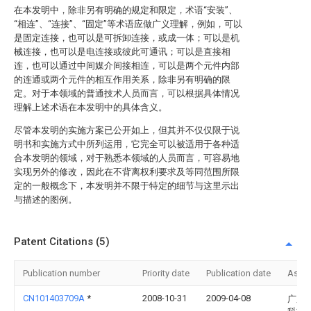
在本发明中，除非另有明确的规定和限定，术语“安装”、
“相连”、“连接”、“固定”等术语应做广义理解，例如，可以
是固定连接，也可以是可拆卸连接，或成一体；可以是机
械连接，也可以是电连接或彼此可通讯；可以是直接相
连，也可以通过中间媒介间接相连，可以是两个元件内部
的连通或两个元件的相互作用关系，除非另有明确的限
定。对于本领域的普通技术人员而言，可以根据具体情况
理解上述术语在本发明中的具体含义。
尽管本发明的实施方案已公开如上，但其并不仅仅限于说
明书和实施方式中所列运用，它完全可以被适用于各种适
合本发明的领域，对于熟悉本领域的人员而言，可容易地
实现另外的修改，因此在不背离权利要求及等同范围所限
定的一般概念下，本发明并不限于特定的细节与这里示出
与描述的图例。
Patent Citations (5)
Publication number
Priority date
Publication date
Assi
CN101403709A
*
2008-10-31
2009-04-08
广东