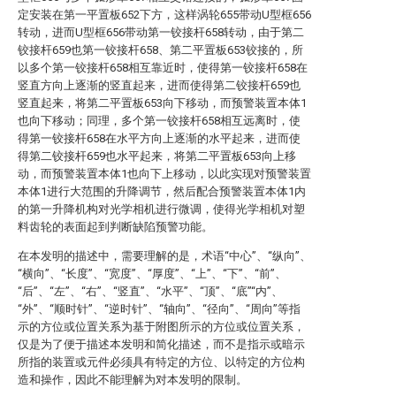
定安装在第一平置板652下方，这样涡轮655带动U型框656
转动，进而U型框656带动第一铰接杆658转动，由于第二
铰接杆659也第一铰接杆658、第二平置板653铰接的，所
以多个第一铰接杆658相互靠近时，使得第一铰接杆658在
竖直方向上逐渐的竖直起来，进而使得第二铰接杆659也
竖直起来，将第二平置板653向下移动，而预警装置本体1
也向下移动；同理，多个第一铰接杆658相互远离时，使
得第一铰接杆658在水平方向上逐渐的水平起来，进而使
得第二铰接杆659也水平起来，将第二平置板653向上移
动，而预警装置本体1也向下上移动，以此实现对预警装置
本体1进行大范围的升降调节，然后配合预警装置本体1内
的第一升降机构对光学相机进行微调，使得光学相机对塑
料齿轮的表面起到判断缺陷预警功能。
在本发明的描述中，需要理解的是，术语“中心”、“纵向”、
“横向”、“长度”、“宽度”、“厚度”、“上”、“下”、“前”、
“后”、“左”、“右”、“竖直”、“水平”、“顶”、“底”“内”、
“外”、“顺时针”、“逆时针”、“轴向”、“径向”、“周向”等指
示的方位或位置关系为基于附图所示的方位或位置关系，
仅是为了便于描述本发明和简化描述，而不是指示或暗示
所指的装置或元件必须具有特定的方位、以特定的方位构
造和操作，因此不能理解为对本发明的限制。