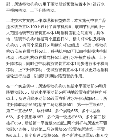
部，所述移动机构63用于驱动所述预警装置本体1进行水
平横向移动、上下升降移动。
上述技术方案的工作原理和有益效果：本实施例中在产品
流水线放置区100上设计了调节机构6，该调节机构6用于
大范围地调节预警装置本体1与塑料齿轮之间距离，具体
地，该调节机构6包括两个竖直杆61、横向杆62以及移动
机构63，有两个竖直杆61和横向杆62组成一框架，移动机
构63安装在横向杆63上，移动机构63可以由控制模块控制
移动，移动机构63在横向杆62上进行水平横向移动、上下
升降移动，同时也带动着预警装置本体1同步进行水平横向
移动、上下升降移动，使得预警装置本体1可以更好地塑料
齿轮进行拍摄，以起到判断缺陷预警的作用。
在一个实施例中，所述移动机构63包括水平驱动部64和升
降驱动部65，所述水平驱动部64可动地设置在所述横向杆
62上，所述升降驱动部65设置在所述水平驱动部64上，所
述升降驱动部65包括第二马达模块651、第一平置板652、
第二平置板653、蜗杆654、多个涡轮655、多个U型框
656、多个弧形罩657、多个第一铰接杆658、多个第二铰
接杆659，所述第一平置板652通过两个斜杆与所述水平驱
动部64连接，所述第二马达模块651设置在所述第一平置
板652上，多个所述U型框656、多个所述弧形罩657相互交