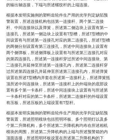
的输出轴连接，下端与所述螺纹杆的上端连接。
根据本发明实施例的塑料齿轮件生产用的光学判定缺陷预
警装置，所述连接机构包括第一连接杆、两个第二连接
杆、中间连接块以及弹簧，所述第二侧边块上设置有第一
连接孔，所述第一侧边块上设置有T型槽，所述T型槽的中
间设置有与所述第一连接孔对应的第二连接孔，所述T型槽
的两侧分别设置有第三连接孔，所述中间连接块上设置有
两个侧弹板，所述侧弹板上设置有与所述第三连接孔对应
的第四连接孔，所述第一连接杆穿过所述中间连接块、第
二连接孔并延伸至所述第一连接孔内，所述第二连接杆穿
过所述第四连接孔并延伸至所述第三连接孔内，所述弹簧
设置在所述T型槽内并套在所述第一连接杆上，所述弹簧抵
顶所述中间连接块，所述第一连接杆上的外端块的底部设
置有多个第一卡条杆，所述中间连接块上设置有与所述第
一卡条杆对应的第二卡条杆，所述第二连接杆的外端设置
有压板，所述压板的上端设置有T型杆。
根据本发明实施例的塑料齿轮件生产用的光学判定缺陷预
警装置，所述照明模块包括照明环板、多个照明灯以及多
个第二升降机构，多个所述第二升降机构均布在所述相机
模块的周围，所述第二升降机构的上端与所述预警箱的内
顶面连接，所述照明环板设置在所述第二升降机构的下