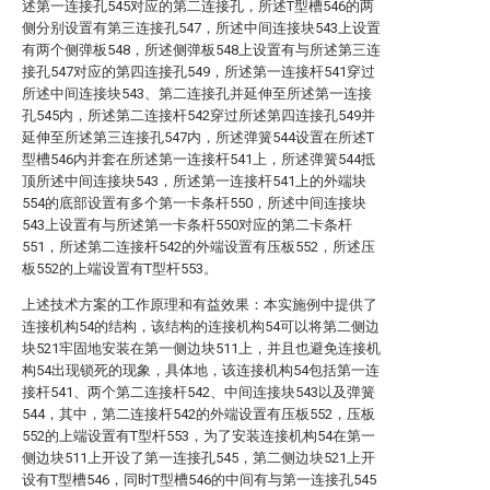
述第一连接孔545对应的第二连接孔，所述T型槽546的两
侧分别设置有第三连接孔547，所述中间连接块543上设置
有两个侧弹板548，所述侧弹板548上设置有与所述第三连
接孔547对应的第四连接孔549，所述第一连接杆541穿过
所述中间连接块543、第二连接孔并延伸至所述第一连接
孔545内，所述第二连接杆542穿过所述第四连接孔549并
延伸至所述第三连接孔547内，所述弹簧544设置在所述T
型槽546内并套在所述第一连接杆541上，所述弹簧544抵
顶所述中间连接块543，所述第一连接杆541上的外端块
554的底部设置有多个第一卡条杆550，所述中间连接块
543上设置有与所述第一卡条杆550对应的第二卡条杆
551，所述第二连接杆542的外端设置有压板552，所述压
板552的上端设置有T型杆553。
上述技术方案的工作原理和有益效果：本实施例中提供了
连接机构54的结构，该结构的连接机构54可以将第二侧边
块521牢固地安装在第一侧边块511上，并且也避免连接机
构54出现锁死的现象，具体地，该连接机构54包括第一连
接杆541、两个第二连接杆542、中间连接块543以及弹簧
544，其中，第二连接杆542的外端设置有压板552，压板
552的上端设置有T型杆553，为了安装连接机构54在第一
侧边块511上开设了第一连接孔545，第二侧边块521上开
设有T型槽546，同时T型槽546的中间有与第一连接孔545