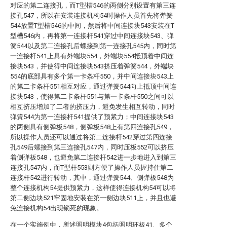
对应的第二连接孔，而T型槽546的两侧分别设置有第三连
接孔547，所以在安装连接机构54时操作人员首先将弹簧
544放置T型槽546的中间，然后将中间连接块543安装在T
型槽546内，再将第一连接杆541穿过中间连接块543、弹
簧544以及第二连接孔后螺接到第一连接孔545内，同时第
一连接杆541上具有外端块554，外端块554抵顶着中间连
接块543，并使得中间连接块543挤压着弹簧544，外端块
554的底部具有多个第一卡条杆550，并中间连接块543上
的第二卡条杆551相互对应，通过弹簧544向上抵顶中间连
接块543，使得第二卡条杆551与第一卡条杆550之间可以
相互挤压增加了二者的挤压力，避免发生相互转动，同时
弹簧544为第一连接杆541提供了预紧力；中间连接块543
的两侧具有侧弹板548，侧弹板548上有第四连接孔549，
所以操作人员还可以通过将第二连接杆542穿过第四连接
孔549后螺接到第三连接孔547内，同时压板552可以挤压
着侧弹板548，也避免第二连接杆542进一步地进入到第三
连接孔547内，而T型杆553则方便了操作人员握持住第二
连接杆542进行转动，其中，通过弹簧544、侧弹板548为
整个连接机构54提供预紧力，这样使得连接机构54可以将
第二侧边块521牢固地安装在第一侧边块511上，并且也避
免连接机构54出现锁死的现象。
在一个实施例中，所述照明模块4包括照明环板41、多个