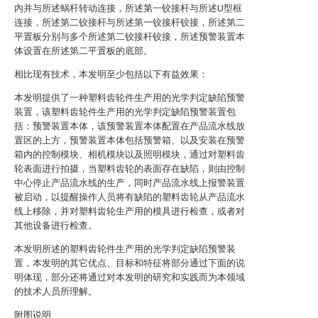
内并与所述蜗杆转动连接，所述第一铰接杆与所述U型框
连接，所述第二铰接杆与所述第一铰接杆铰接，所述第二
平置板分别与多个所述第二铰接杆铰接，所述预警装置本
体设置在所述第二平置板的底部。
相比现有技术，本发明至少包括以下有益效果：
本发明提供了一种塑料齿轮件生产用的光学判定缺陷预警
装置，该塑料齿轮件生产用的光学判定缺陷预警装置包
括：预警装置本体，该预警装置本体配置在产品流水线放
置区的上方，预警装置本体包括预警箱、以及安装在预警
箱内的控制模块、相机模块以及照明模块，通过对塑料齿
轮表面进行拍摄，当塑料齿轮的表面存在缺陷，则由控制
中心停止产品流水线的生产，同时产品流水线上报警装置
被启动，以提醒操作人员将有缺陷的塑料齿轮从产品流水
线上移除，并对塑料齿轮生产用的模具进行检查，或者对
其他设备进行检查。
本发明所述的塑料齿轮件生产用的光学判定缺陷预警装
置，本发明的其它优点、目标和特征将部分通过下面的说
明体现，部分还将通过对本发明的研究和实践而为本领域
的技术人员所理解。
附图说明