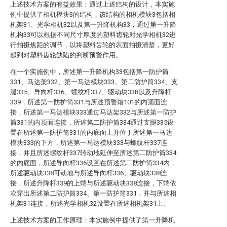
上述技术方案的有益效果：通过上述结构的设计，本实施
例中提供了相机模块3的结构，该结构的相机模块3包括相
机架31、光学相机32以及第一升降机构33，通过第一升降
机构33可以根据不同尺寸厚度的塑料齿轮对光学相机32进
行拍摄焦距的调节，以将塑料齿轮的表面拍摄清楚，更好
起到对塑料齿轮缺陷的判断预警作用。
在一个实施例中，所述第一升降机构33包括第一防护筒
331、马达架332、第一马达模块333、第二防护筒334、支
腿335、导向杆336、螺纹杆337、驱动块338以及升降杆
339，所述第一防护筒331与所述预警箱101的内顶面连
接，所述第一马达模块333通过马达架332与所述第一防护
筒331的内顶面连接，所述第二防护筒334通过支腿335设
置在所述第一防护筒331的内底面上并位于所述第一马达
模块333的下方，所述第一马达模块333与螺纹杆337连
接，并且所述螺纹杆337转动地延伸至所述第二防护筒334
的内底面，所述导向杆336设置在所述第二防护筒334内，
所述驱动块338可动地与所述导向杆336、驱动块338连
接，所述升降杆339的上端与所述驱动块338连接，下端依
次穿出所述第二防护筒334、第一防护筒331，并与所述相
机架31连接，所述光学相机32设置在所述相机架31上。
上述技术方案的工作原理：本实施例中提供了第一升降机