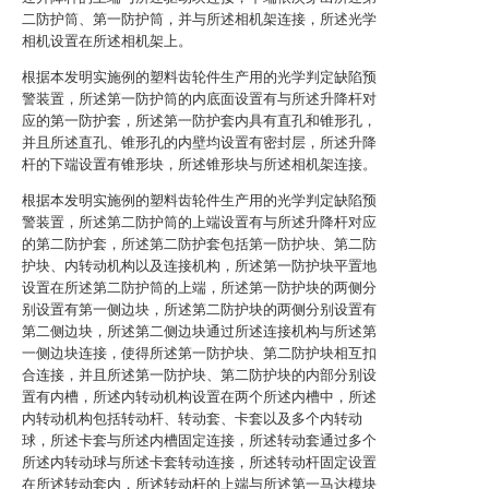
二防护筒、第一防护筒，并与所述相机架连接，所述光学
相机设置在所述相机架上。
根据本发明实施例的塑料齿轮件生产用的光学判定缺陷预
警装置，所述第一防护筒的内底面设置有与所述升降杆对
应的第一防护套，所述第一防护套内具有直孔和锥形孔，
并且所述直孔、锥形孔的内壁均设置有密封层，所述升降
杆的下端设置有锥形块，所述锥形块与所述相机架连接。
根据本发明实施例的塑料齿轮件生产用的光学判定缺陷预
警装置，所述第二防护筒的上端设置有与所述升降杆对应
的第二防护套，所述第二防护套包括第一防护块、第二防
护块、内转动机构以及连接机构，所述第一防护块平置地
设置在所述第二防护筒的上端，所述第一防护块的两侧分
别设置有第一侧边块，所述第二防护块的两侧分别设置有
第二侧边块，所述第二侧边块通过所述连接机构与所述第
一侧边块连接，使得所述第一防护块、第二防护块相互扣
合连接，并且所述第一防护块、第二防护块的内部分别设
置有内槽，所述内转动机构设置在两个所述内槽中，所述
内转动机构包括转动杆、转动套、卡套以及多个内转动
球，所述卡套与所述内槽固定连接，所述转动套通过多个
所述内转动球与所述卡套转动连接，所述转动杆固定设置
在所述转动套内，所述转动杆的上端与所述第一马达模块