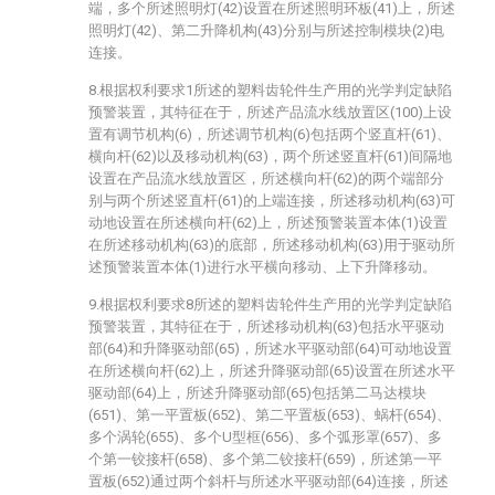
端，多个所述照明灯(42)设置在所述照明环板(41)上，所述
照明灯(42)、第二升降机构(43)分别与所述控制模块(2)电
连接。
8.根据权利要求1所述的塑料齿轮件生产用的光学判定缺陷
预警装置，其特征在于，所述产品流水线放置区(100)上设
置有调节机构(6)，所述调节机构(6)包括两个竖直杆(61)、
横向杆(62)以及移动机构(63)，两个所述竖直杆(61)间隔地
设置在产品流水线放置区，所述横向杆(62)的两个端部分
别与两个所述竖直杆(61)的上端连接，所述移动机构(63)可
动地设置在所述横向杆(62)上，所述预警装置本体(1)设置
在所述移动机构(63)的底部，所述移动机构(63)用于驱动所
述预警装置本体(1)进行水平横向移动、上下升降移动。
9.根据权利要求8所述的塑料齿轮件生产用的光学判定缺陷
预警装置，其特征在于，所述移动机构(63)包括水平驱动
部(64)和升降驱动部(65)，所述水平驱动部(64)可动地设置
在所述横向杆(62)上，所述升降驱动部(65)设置在所述水平
驱动部(64)上，所述升降驱动部(65)包括第二马达模块
(651)、第一平置板(652)、第二平置板(653)、蜗杆(654)、
多个涡轮(655)、多个U型框(656)、多个弧形罩(657)、多
个第一铰接杆(658)、多个第二铰接杆(659)，所述第一平
置板(652)通过两个斜杆与所述水平驱动部(64)连接，所述