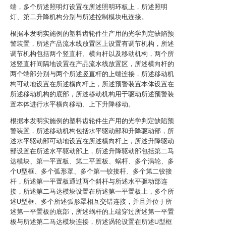
端，多个所述照明灯设置在所述照明环板上，所述照明
灯、第二升降机构分别与所述控制模块电连接。
根据本发明实施例的塑料齿轮件生产用的光学判定缺陷预
警装置，所述产品流水线放置区上设置有调节机构，所述
调节机构包括两个竖直杆、横向杆以及移动机构，两个所
述竖直杆间隔地设置在产品流水线放置区，所述横向杆的
两个端部分别与两个所述竖直杆的上端连接，所述移动机
构可动地设置在所述横向杆上，所述预警装置本体设置在
所述移动机构的底部，所述移动机构用于驱动所述预警装
置本体进行水平横向移动、上下升降移动。
根据本发明实施例的塑料齿轮件生产用的光学判定缺陷预
警装置，所述移动机构包括水平驱动部和升降驱动部，所
述水平驱动部可动地设置在所述横向杆上，所述升降驱动
部设置在所述水平驱动部上，所述升降驱动部包括第二马
达模块、第一平置板、第二平置板、蜗杆、多个涡轮、多
个U型框、多个弧形罩、多个第一铰接杆、多个第二铰接
杆，所述第一平置板通过两个斜杆与所述水平驱动部连
接，所述第二马达模块设置在所述第一平置板上，多个所
述U型框、多个所述弧形罩相互交错连接，并且并位于所
述第一平置板的底部，所述蜗杆的上端穿过所述第一平置
板与所述第二马达模块连接，所述涡轮设置在所述U型框