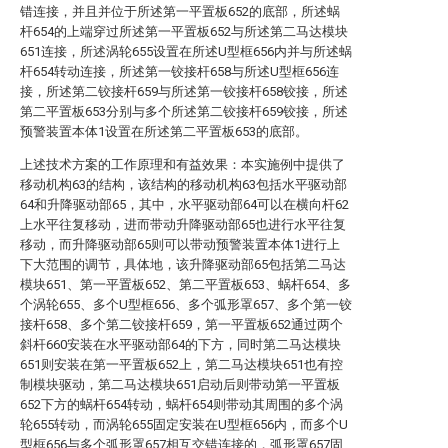
错连接，并且并位于所述第一平置板652的底部，所述蜗
杆654的上端穿过所述第一平置板652与所述第二马达模块
651连接，所述涡轮655设置在所述U型框656内并与所述蜗
杆654转动连接，所述第一铰接杆658与所述U型框656连
接，所述第二铰接杆659与所述第一铰接杆658铰接，所述
第二平置板653分别与多个所述第二铰接杆659铰接，所述
预警装置本体1设置在所述第二平置板653的底部。
上述技术方案的工作原理和有益效果：本实施例中提供了
移动机构63的结构，该结构的移动机构63包括水平驱动部
64和升降驱动部65，其中，水平驱动部64可以在横向杆62
上水平往复移动，进而带动升降驱动部65也进行水平往复
移动，而升降驱动部65则可以带动预警装置本体1进行上
下大范围的调节，具体地，该升降驱动部65包括第二马达
模块651、第一平置板652、第二平置板653、蜗杆654、多
个涡轮655、多个U型框656、多个弧形罩657、多个第一铰
接杆658、多个第二铰接杆659，第一平置板652通过两个
斜杆660安装在水平驱动部64的下方，同时第二马达模块
651则安装在第一平置板652上，第二马达模块651也有控
制模块驱动，第二马达模块651启动后则带动第一平置板
652下方的蜗杆654转动，蜗杆654则带动其周围的多个涡
轮655转动，而涡轮655固定安装在U型框656内，而多个U
型框656与多个弧形罩657相互交错连接的，弧形罩657固