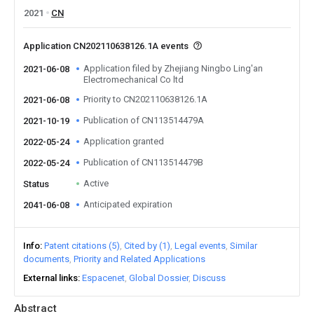
2021
CN
Application CN202110638126.1A events
Application filed by Zhejiang Ningbo Ling'an
2021-06-08
Electromechanical Co ltd
Priority to CN202110638126.1A
2021-06-08
Publication of CN113514479A
2021-10-19
Application granted
2022-05-24
Publication of CN113514479B
2022-05-24
Active
Status
Anticipated expiration
2041-06-08
Info
Patent citations (5)
Cited by (1)
Legal events
Similar
documents
Priority and Related Applications
External links
Espacenet
Global Dossier
Discuss
Abstract