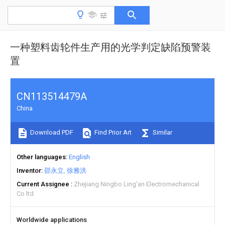
一种塑料齿轮件生产用的光学判定缺陷预警装
置
CN113514479A
China
Download PDF
Find Prior Art
Similar
Other languages
English
Inventor
邵永立
徐雅洪
Current Assignee
Zhejiang Ningbo Ling'an Electromechanical
Co ltd
Worldwide applications