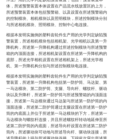
体，所述预警装置本体设置在产品流水线放置区的上方，
所述预警装置本体包括预警箱、以及设置在所述预警箱内
的控制模块、相机模块以及照明模块，所述控制模块分别
与所述相机模块、照明模块、控制中心电连接。
根据本发明实施例的塑料齿轮件生产用的光学判定缺陷预
警装置，所述相机模块包括相机架、光学相机以及第一升
降机构，所述第一升降机构通过所述控制模块与所述预警
箱的内顶面连接，所述相机架设置在所述第一升降机构的
底部，所述光学相机设置在所述相机架上，所述光学相
机、第一升降机构分别与所述控制模块电连接。
根据本发明实施例的塑料齿轮件生产用的光学判定缺陷预
警装置，所述第一升降机构包括第一防护筒、马达架、第
一马达模块、第二防护筒、支腿、导向杆、螺纹杆、驱动
块以及升降杆，所述第一防护筒与所述预警箱的内顶面连
接，所述第一马达模块通过马达架与所述第一防护筒的内
顶面连接，所述第二防护筒通过支腿设置在所述第一防护
筒的内底面上并位于所述第一马达模块的下方，所述第一
马达模块与螺纹杆连接，并且所述螺纹杆转动地延伸至所
述第二防护筒的内底面，所述导向杆设置在所述第二防护
筒内，所述驱动块可动地与所述导向杆、驱动块连接，所
述升降杆的上端与所述驱动块连接，下端依次穿出所述第