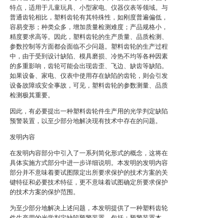
特点，适用于儿童玩具、小型家电、仪器仪表等领域。与
普通齿轮相比，塑料齿轮有其特殊性，如刚度普遍偏低，
容易变形；种类众多，增加质量检测难度；产品规格小，
精度要求高等。因此，塑料齿轮的生产质量、品质检测、
参数控制等方面都会面临不少问题。塑料齿轮的生产过程
中，由于受到设计缺陷、模具磨损、冷热不均等各种因素
的多重影响，齿轮可能会出现齿歪、飞边、缺齿等缺陷。
如果设备、家电、仪表中使用存在缺陷的齿轮，则会引发
设备故障或安全事故，可见，塑料齿轮的参数测量、品质
检测极其重要。
因此，有必要提出一种塑料齿轮件生产用的光学判定缺陷
预警装置，以至少部分地解决现有技术中存在的问题。
发明内容
在发明内容部分中引入了一系列简化形式的概念，这将在
具体实施方式部分中进一步详细说明。本发明的发明内容
部分并不意味着要试图限定出所要求保护的技术方案的关
键特征和必要技术特征，更不意味着试图确定所要求保护
的技术方案的保护范围。
为至少部分地解决上述问题，本发明提供了一种塑料齿轮
件生产用的光学判定缺陷预警装置，包括：预警装置本