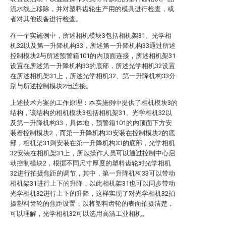
流水线上移除，并对塑料齿轮生产用的模具进行检查，或
者对其他设备进行检查。
在一个实施例中，所述相机模块3包括相机架31、光学相
机32以及第一升降机构33，所述第一升降机构33通过所述
控制模块2与所述预警箱101的内顶面连接，所述相机架31
设置在所述第一升降机构33的底部，所述光学相机32设置
在所述相机架31上，所述光学相机32、第一升降机构33分
别与所述控制模块2电连接。
上述技术方案的工作原理：本实施例中提供了相机模块3的
结构，该结构的相机模块3包括相机架31、光学相机32以
及第一升降机构33，具体地，预警箱101的内顶面下方安
装着控制模块2，而第一升降机构33安装在控制模块2的底
部，相机架31则安装在第一升降机构33的底部，光学相机
32安装在相机架31上，所以操作人员可以通过控制中心启
动控制模块2，根据不同尺寸厚度的塑料齿轮对光学相机
32进行拍摄焦距的调节，其中，第一升降机构33可以带动
相机架31进行上下的升降，以此相机架31也可以同步带动
光学相机32进行上下的升降，这样实现了对光学相机32拍
摄塑料齿轮的焦距设置，以将塑料齿轮的表面拍摄清楚，
可以理解，光学相机32可以选用高清工业相机。