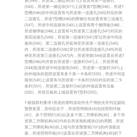
簧(544)，所述第二侧边块(521)上设置有第一连接孔
(545)，所述第一侧边块(511)上设置有T型槽(546)，所述T
型槽(546)的中间设置有与所述第一连接孔(545)对应的第
二连接孔，所述T型槽(546)的两侧分别设置有第三连接孔
(547)，所述中间连接块(543)上设置有两个侧弹板(548)，
所述侧弹板(548)上设置有与所述第三连接孔(547)对应的
第四连接孔(549)，所述第一连接杆(541)穿过所述中间连
接块(543)、第二连接孔并延伸至所述第一连接孔(545)
内，所述第二连接杆(542)穿过所述第四连接孔(549)并延
伸至所述第三连接孔(547)内，所述弹簧(544)设置在所述T
型槽(546)内并套在所述第一连接杆(541)上，所述弹簧
(544)抵顶所述中间连接块(543)，所述第一连接杆(541)上
的外端块的底部设置有多个第一卡条杆(550)，所述中间连
接块(543)上设置有与所述第一卡条杆(550)对应的第二卡
条杆(551)，所述第二连接杆(542)的外端设置有压板
(552)，所述压板的上端设置有T型杆(553)。
7.根据权利要求1所述的塑料齿轮件生产用的光学判定缺陷
预警装置，其特征在于，所述照明模块(4)包括照明环板
(41)、多个照明灯(42)以及多个第二升降机构(43)，多个所
述第二升降机构(43)均布在所述相机模块(3)的周围，所述
第二升降机构(43)的上端与所述预警箱(101)的内顶面连
接，所述照明环板(41)设置在所述第二升降机构(43)的下