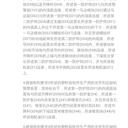
块(338)以及升降杆(339)，所述第一防护筒(331)与所述预
警箱(101)的内顶面连接，所述第一马达模块(333)通过马
达架(332)与所述第一防护筒(331)的内顶面连接，所述第
二防护筒(334)通过支腿(335)设置在所述第一防护筒(331)
的内底面上并位于所述第一马达模块(333)的下方，所述第
一马达模块(333)与螺纹杆(337)连接，并且所述螺纹杆
(337)转动地延伸至所述第二防护筒(334)的内底面，所述
导向杆(336)设置在所述第二防护筒(334)内，所述驱动块
(338)可动地与所述导向杆(336)、驱动块(338)连接，所述
升降杆(339)的上端与所述驱动块(338)连接，下端依次穿
出所述第二防护筒(334)、第一防护筒(331)，并与所述相
机架(31)连接，所述光学相机(32)设置在所述相机架(31)
上。
4.根据权利要求3所述的塑料齿轮件生产用的光学判定缺陷
预警装置，其特征在于，所述第一防护筒(331)的内底面设
置有与所述升降杆(339)对应的第一防护套(34)，所述第一
防护套(34)内具有直孔(341)和锥形孔(342)，并且所述直孔
(341)、锥形孔(342)的内壁均设置有密封层(343)，所述升
降杆(339)的下端设置有锥形块(344)，所述锥形块(344)与
所述相机架(31)连接。
5.根据权利要求3所述的塑料齿轮件生产用的光学判定缺陷