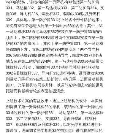
构33的结构，该结构的第一升降机构33包括第一防护筒
331、马达架332、第一马达模块333、第二防护筒334、支
腿335、导向杆336、螺纹杆337、驱动块338以及升降杆
339，具体地，第一防护筒331将上述各个部件防护起来，
避免有灰尘杂志进入到第一升降机构33的内部；其中，第
一马达模块333通过马达架332安装在第一防护筒331的内
顶面上，第二防护筒334则通过两个支腿335安装在第一防
护筒331的内底面上，并位于第一防护筒331、第一马达模
块333的下方，而第二防护筒334内则安装了两个导向杆
336为驱动块338提供稳定的移动导向，螺纹杆337则转动
地安装在第二防护筒334内，第一马达模块333启动后带动
螺纹杆337转动，而螺纹杆337转动的同时则使得驱动块
338沿着螺纹杆337、导向杆336进行移动，进而驱动块338
则带动升降杆339在第二防护筒334内升降，进而带动相机
架31、光学相机32同步升降，以调节光学相机32的拍摄焦
距进而将塑料齿轮的表面拍摄清楚。
上述技术方案的有益效果：通过上述结构的设计，本实施
例提供了第一升降机构33的结构，该结构的第一升降机构
33通过设计的第一防护筒331、马达架332、第一马达模块
333、第二防护筒334、支腿335、导向杆336、螺纹杆
337、驱动块338以及升降杆339，以对光学相机32进行升
降调节，进而调节光学相机32的拍摄焦距进而将塑料齿轮