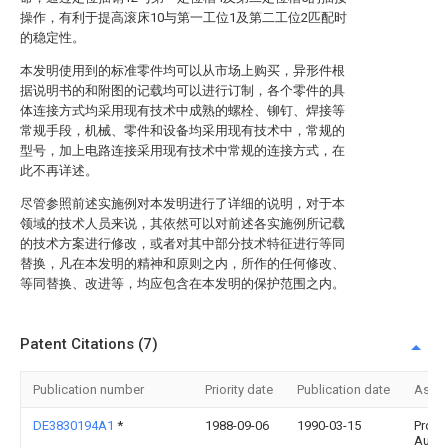
操作，有利于提高滚床10与第一工位1及第二工位2匹配时
的稳定性。
本发明使用到的标准零件均可以从市场上购买，异形件根
据说明书的和附图的记载均可以进行订制，各个零件的具
体连接方式均采用现有技术中成熟的螺栓、铆钉、焊接等
常规手段，机械、零件和设备均采用现有技术中，常规的
型号，加上电路连接采用现有技术中常规的连接方式，在
此不再详述。
尽管参照前述实施例对本发明进行了详细的说明，对于本
领域的技术人员来说，其依然可以对前述各实施例所记载
的技术方案进行修改，或者对其中部分技术特征进行等同
替换，凡在本发明的精神和原则之内，所作的任何修改、
等同替换、改进等，均应包含在本发明的保护范围之内。
Patent Citations (7)
Publication number
Priority date
Publication date
Assi
DE3830194A1
*
1988-09-06
1990-03-15
Prote
Autom