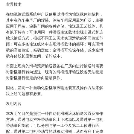
背景技术
在物流输送线系统中广泛使用以滑橇为输送载体的结构，
其中在汽车生产厂的焊装、涂装车间应用最为广泛，主要
应用于焊装、涂装车间的各种存储、输送及工艺线体。具
有以下特点：可使用同一种滑橇输送载体实现步进式和连
续式输送方式，根据不同工艺需求实现滑橇的不同输送节
距；可在多条输送线体中实现滑橇载体的循环；可实现滑
橇的高速输送，精确定位；空滑橇可堆垛存储，减少空滑
橇存储线长度和空间，节约成本。
市面上现有的滑橇滚床输送设备在厂房内进行输送时需要
对滑橇进行转向运送，现有的滑橇滚床输送设备无法稳定
对滑橇进行稳定的转向运动操作。
因此，发明一种自动化滑橇滚床输送装置及操作方法来解
决上述问题很有必要。
发明内容
本发明的目的是提供一种自动化滑橇滚床输送装置及操作
方法，通过电动推杆带动滚床上下移动以及通过第一电机
带动滚床旋转，可以分别与第一工位及第二工位进行匹
配，通过第二电机带动导轮以移动滑橇，从而有利于完成