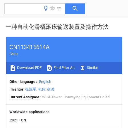
一种自动化滑橇滚床输送装置及操作方法
CN113415614A
China
Download PDF
Find Prior Art
Similar
Other languages
English
Inventor
张战军
包伟
彭波
Current Assignee
Wuxi Jiawen Conveying Equipment Co ltd
Worldwide applications
2021
CN