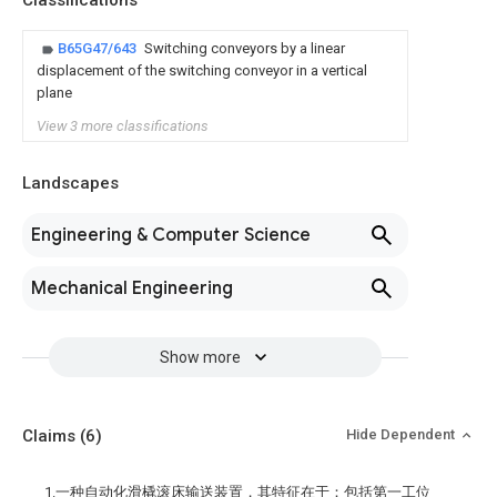
Classifications
B65G47/643
Switching conveyors by a linear
displacement of the switching conveyor in a vertical
plane
View 3 more classifications
Landscapes
Engineering & Computer Science
Mechanical Engineering
Show more
Claims
(6)
Hide Dependent
1.一种自动化滑橇滚床输送装置，其特征在于：包括第一工位