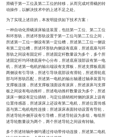
滑橇于第一工位及第二工位的转移，从而完成对滑橇的转
动操作，以解决技术中的上述不足之处。
为了实现上述目的，本发明提供如下技术方案：
一种自动化滑橇滚床输送装置，包括第一工位、第二工位
和环形轨，所述环形轨设置于第一工位与第二工位之间，
所述第一工位一侧设有第一定位槽，所述第二工位一侧设
有第二定位槽，所述环形轨内侧设有底座，所述底座与环
形轨之间设有固定杆，所述固定杆数量设为多个，多个所
述固定杆均环绕底座中心分布，所述底座顶部设有第一电
机，所述第一电机的输出端设有支撑板，所述支撑板底面
两侧设有引导块，所述引导块底部设有滑轮，所述滑轮底
部与环形轨匹配，所述第一电机的输出轴通过轴承装置与
支撑板连接，所述支撑板顶面设有滚床，所述滚床与支撑
板之间设有电动推杆，所述电动推杆数量设为多个，所述
滚床一侧设有定位插销，与定位插销相对侧的滚床上设有
位置传感器，所述滚床上还设有第二电机，所述位置传感
器与第二电机电性连接；所述滚床表面转动设置有导轮，
所述导轮外侧开设有引导槽，所述导轮设为多组，每组所
述导轮数量设为两个，两个所述导轮之间设有转轴。
多个所述转轴外侧均通过传动带传动连接，所述第二电机