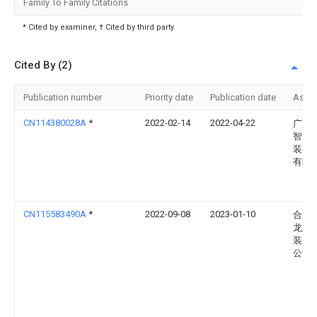
Family To Family Citations
* Cited by examiner, † Cited by third party
Cited By (2)
Publication number
Priority date
Publication date
Assi
CN114380028A
*
2022-02-14
2022-04-22
广东
智能
装备
有限
CN115583490A
*
2022-09-08
2023-01-10
合肥
龙延
装备
公司