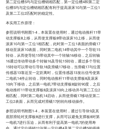
第二定位槽5均与定位槽销相匹配，第一定位槽4和第二定
位槽5均与定位槽销相匹配有利于提高滚床10与第一工位1
及第二工位2匹配时的稳定性。
本实用工作原理：
参照说明书附图1-4，本装置在使用时，通过电动推杆11带
动支撑板8上移，从而使支撑板8带动滚床10上移，从而使
滚床10与第一工位1相匹配，此时第一工位1表面的滑橇17
移动至滚床10表面，同时第二电机14带动其中一个导轮15
转动，从而使导轮15带动其中一个转轴16移动，之后转轴
16通过传动带动多个转轴16及导轮15转动，通过多个导轮
15转动可以带动引导轨18及滑橇17移动，当滑橇17与位置
传感器13靠近至一定距离时，位置传感器13发出信号使第
二电机14停止转动，同时电动推杆11带动支撑板8及滚床
10向下移动，之后第一电机7带动支撑板8旋转90度，之后
电动推杆11带动支撑板8及滚床10向上移动并与第二工位2
相匹配，同时第二电机14启动，从而使滑橇17移动至第二
工位2表面，从而完成对滑橇17的转向移动操作。
参照说明书附图1-4，本装置在使用时，通过引导块9及其
底部滑轮对支撑板8进行支撑，从而可以避免支撑板8对第
一电机7进行压迫，从而有利于提高第一电机7的使用寿
命，通过定位插销12与第一定位槽4及第二定位槽5的插接