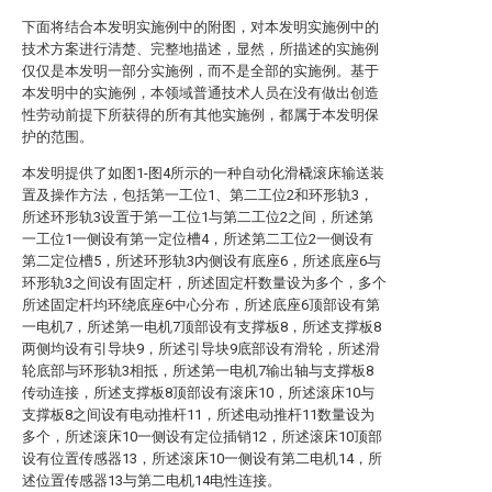
下面将结合本发明实施例中的附图，对本发明实施例中的
技术方案进行清楚、完整地描述，显然，所描述的实施例
仅仅是本发明一部分实施例，而不是全部的实施例。基于
本发明中的实施例，本领域普通技术人员在没有做出创造
性劳动前提下所获得的所有其他实施例，都属于本发明保
护的范围。
本发明提供了如图1-图4所示的一种自动化滑橇滚床输送装
置及操作方法，包括第一工位1、第二工位2和环形轨3，
所述环形轨3设置于第一工位1与第二工位2之间，所述第
一工位1一侧设有第一定位槽4，所述第二工位2一侧设有
第二定位槽5，所述环形轨3内侧设有底座6，所述底座6与
环形轨3之间设有固定杆，所述固定杆数量设为多个，多个
所述固定杆均环绕底座6中心分布，所述底座6顶部设有第
一电机7，所述第一电机7顶部设有支撑板8，所述支撑板8
两侧均设有引导块9，所述引导块9底部设有滑轮，所述滑
轮底部与环形轨3相抵，所述第一电机7输出轴与支撑板8
传动连接，所述支撑板8顶部设有滚床10，所述滚床10与
支撑板8之间设有电动推杆11，所述电动推杆11数量设为
多个，所述滚床10一侧设有定位插销12，所述滚床10顶部
设有位置传感器13，所述滚床10一侧设有第二电机14，所
述位置传感器13与第二电机14电性连接。