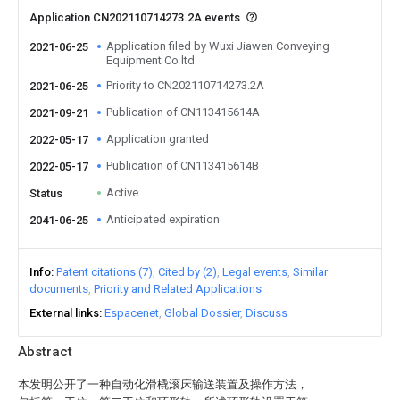
Application CN202110714273.2A events
Application filed by Wuxi Jiawen Conveying
2021-06-25
Equipment Co ltd
Priority to CN202110714273.2A
2021-06-25
Publication of CN113415614A
2021-09-21
Application granted
2022-05-17
Publication of CN113415614B
2022-05-17
Active
Status
Anticipated expiration
2041-06-25
Info
Patent citations (7)
Cited by (2)
Legal events
Similar
documents
Priority and Related Applications
External links
Espacenet
Global Dossier
Discuss
Abstract
本发明公开了一种自动化滑橇滚床输送装置及操作方法，