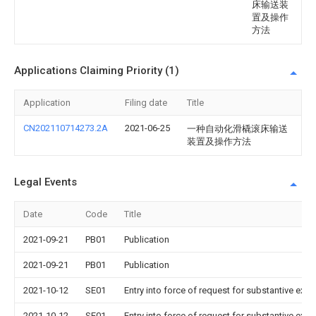
床输送装
置及操作
方法
Applications Claiming Priority (1)
Application
Filing date
Title
CN202110714273.2A
2021-06-25
一种自动化滑橇滚床输送
装置及操作方法
Legal Events
Date
Code
Title
2021-09-21
PB01
Publication
2021-09-21
PB01
Publication
2021-10-12
SE01
Entry into force of request for substantive exa
2021-10-12
SE01
Entry into force of request for substantive exa