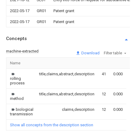
2022-05-17
GR01
Patent grant
2022-05-17
GR01
Patent grant
Concepts
machine-extracted
Download
Filter table
Name
Im
title,claims,abstract,description
41
0.000
rolling
process
title,claims,abstract,description
12
0.000
method
biological
claims,description
12
0.000
transmission
Show all concepts from the description section