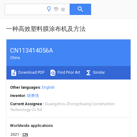
一种高效塑料膜涂布机及方法
CN113414056A
China
Download PDF
Find Prior Art
Similar
Other languages
English
Inventor
胡勇强
Current Assignee
Guangzhou Zhongchuang Construction
Technology Co ltd
Worldwide applications
2021
CN