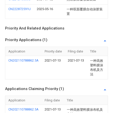
CN222872591U
2025-05-16
一种双面覆膜自动涂胶装
置
Priority And Related Applications
Priority Applications (1)
Application
Priority date
Filing date
Title
CN202110788862.5A
2021-07-13
2021-07-13
一种高效
塑料膜涂
布机及方
法
Applications Claiming Priority (1)
Application
Filing date
Title
CN202110788862.5A
2021-07-13
一种高效塑料膜涂布机及