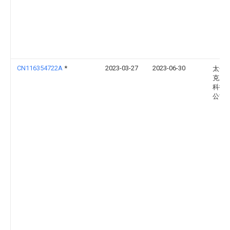
CN116354722A
*
2023-03-27
2023-06-30
太仓
克新
科技
公司