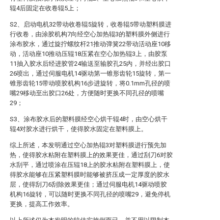
辊4后固定在收卷辊5上；
S2、启动电机32带动收卷辊5旋转，收卷辊5带动塑料膜进
行收卷，由涂胶机构7向经空心加热辊3的塑料膜外侧进行
涂布胶水，通过旋拧螺纹杆21推动弹簧22带动活动座10移
动，活动座10推动压辊18压紧在空心加热辊3上，由胶泵
11抽入胶水后经进胶管24输送至输胶孔25内，并经出胶口
26喷出，通过伺服电机14驱动第一锥形齿轮15旋转，第一
锥形齿轮15带动喷胶机构16步进旋转，将0.1mm孔径的喷
嘴29移动至出胶口26处，方便随时更换不同孔径的喷嘴
29；
S3、涂布胶水后的塑料膜经空心烘干辊4时，由空心烘干
辊4对胶水进行烘干，使得胶水固定在塑料膜上。
综上所述，本发明通过空心加热辊3对塑料膜进行预先加
热，使得胶水粘附在塑料膜上的效果更佳，通过刮刀6对胶
水刮平，通过喷涂在压辊18上的胶水粘附在塑料膜上，使
得胶水能够在压紧塑料膜时能够被挤压成一定厚度的胶水
层，使得刮刀6刮除效果更佳；通过伺服电机14驱动喷胶
机构16旋转，可以随时更换不同孔径的喷嘴29，避免停机
更换，提高工作效率。