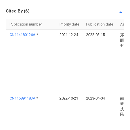
Cited By (6)
Publication number
Priority date
Publication date
Assi
CN114180126A
*
2021-12-24
2022-03-15
郑州
丽达
有限
CN115891183A
*
2022-10-21
2023-04-04
南京
新材
技股
限公