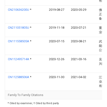
有限
CN210636200U
*
2019-08-27
2020-05-29
佛山
正一
备有
CN211051805U
*
2019-11-18
2020-07-21
重庆
业技
CN111558505A
*
2020-07-15
2020-08-21
武汉
能科
公司
CN112495714A
*
2020-12-26
2021-03-16
吴江
兴隆
CN112588506A
*
2020-11-30
2021-04-02
江苏
业标
有限
Family To Family Citations
* Cited by examiner, † Cited by third party