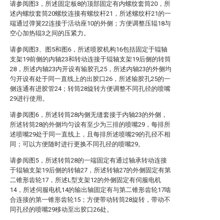
请参阅图3，所述固定板8的顶部固定有内螺纹套筒20，所
述内螺纹套筒20螺纹连接有螺纹杆21，所述螺纹杆21的一
端通过弹簧22连接于活动座10的外侧；方便调整压辊18与
空心加热辊3之间的压紧力。
请参阅图3、图5和图6，所述喷胶机构16包括固定于辊轴
支架19前侧的内轴23和转动连接于辊轴支架19后侧的转筒
28，所述内轴23内开设有输胶孔25，所述内轴23的外侧均
匀开设有处于同一直线上的出胶口26，所述输胶孔25的一
侧连通有进胶管24；转筒28旋转方便调整不同孔径的喷嘴
29进行使用。
请参阅图6，所述转筒28内侧无缝套接于内轴23的外侧，
所述转筒28的外侧均匀设有至少为三排的喷嘴29，每排所
述喷嘴29处于同一直线上，且每排所述喷嘴29的孔径不相
同；可以方便随时进行更换不同孔径的喷嘴29。
请参阅图5，所述转筒28的一端固定有通过轴承转动连接
于辊轴支架19后侧的转轴27，所述转轴27的外侧固定有第
二锥形齿轮17，所述L型支架12的外侧固定有伺服电机
14，所述伺服电机14的输出轴固定有与第二锥形齿轮17啮
合连接的第一锥形齿轮15；方便带动转筒28旋转，带动不
同孔径的喷嘴29移动至出胶口26处。