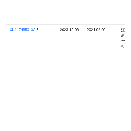
CN117485013A
*
2023-12-08
2024-02-02
江苏
新材
份有
司