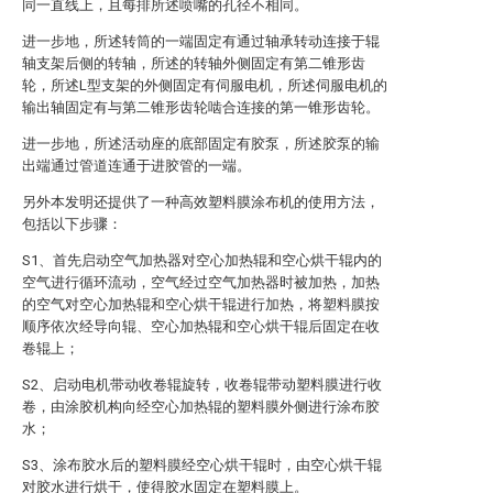
同一直线上，且每排所述喷嘴的孔径不相同。
进一步地，所述转筒的一端固定有通过轴承转动连接于辊
轴支架后侧的转轴，所述的转轴外侧固定有第二锥形齿
轮，所述L型支架的外侧固定有伺服电机，所述伺服电机的
输出轴固定有与第二锥形齿轮啮合连接的第一锥形齿轮。
进一步地，所述活动座的底部固定有胶泵，所述胶泵的输
出端通过管道连通于进胶管的一端。
另外本发明还提供了一种高效塑料膜涂布机的使用方法，
包括以下步骤：
S1、首先启动空气加热器对空心加热辊和空心烘干辊内的
空气进行循环流动，空气经过空气加热器时被加热，加热
的空气对空心加热辊和空心烘干辊进行加热，将塑料膜按
顺序依次经导向辊、空心加热辊和空心烘干辊后固定在收
卷辊上；
S2、启动电机带动收卷辊旋转，收卷辊带动塑料膜进行收
卷，由涂胶机构向经空心加热辊的塑料膜外侧进行涂布胶
水；
S3、涂布胶水后的塑料膜经空心烘干辊时，由空心烘干辊
对胶水进行烘干，使得胶水固定在塑料膜上。