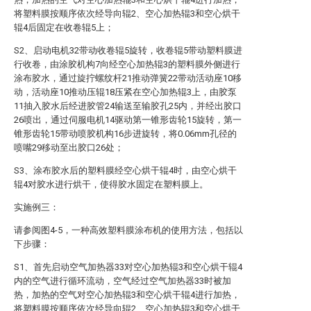
将塑料膜按顺序依次经导向辊2、空心加热辊3和空心烘干
辊4后固定在收卷辊5上；
S2、启动电机32带动收卷辊5旋转，收卷辊5带动塑料膜进
行收卷，由涂胶机构7向经空心加热辊3的塑料膜外侧进行
涂布胶水，通过旋拧螺纹杆21推动弹簧22带动活动座10移
动，活动座10推动压辊18压紧在空心加热辊3上，由胶泵
11抽入胶水后经进胶管24输送至输胶孔25内，并经出胶口
26喷出，通过伺服电机14驱动第一锥形齿轮15旋转，第一
锥形齿轮15带动喷胶机构16步进旋转，将0.06mm孔径的
喷嘴29移动至出胶口26处；
S3、涂布胶水后的塑料膜经空心烘干辊4时，由空心烘干
辊4对胶水进行烘干，使得胶水固定在塑料膜上。
实施例三：
请参阅图4-5，一种高效塑料膜涂布机的使用方法，包括以
下步骤：
S1、首先启动空气加热器33对空心加热辊3和空心烘干辊4
内的空气进行循环流动，空气经过空气加热器33时被加
热，加热的空气对空心加热辊3和空心烘干辊4进行加热，
将塑料膜按顺序依次经导向辊2、空心加热辊3和空心烘干