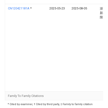
CN120421181A
*
2025-05-23
2025-08-05
浙江
新材
限公
Family To Family Citations
* Cited by examiner, † Cited by third party, ‡ Family to family citation