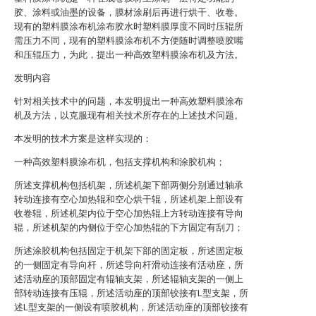
胶、涂料或油墨的设备，膜材涂刷后再进行烘干、收卷。
现有的塑料膜涂布机涂布胶水时塑料膜厚度不同时压辊所
需压力不同，现有的塑料膜涂布机不方便随时调整喷胶嘴
和压辊压力，为此，提出一种高效塑料膜涂布机及方法。
发明内容
针对相关技术中的问题，本发明提出一种高效塑料膜涂布
机及方法，以克服现有相关技术所存在的上述技术问题。
本发明的技术方案是这样实现的：
一种高效塑料膜涂布机，包括支撑机构和涂胶机构；
所述支撑机构包括机架，所述机架下部两侧分别通过轴承
转动连接有空心加热辊和空心烘干辊，所述机架上部设有
收卷辊，所述机架内位于空心加热辊上方转动连接有导向
辊，所述机架的内侧位于空心加热辊的下方固定有刮刀；
所述涂胶机构包括固定于机架下部的固定板，所述固定板
的一侧固定有导向杆，所述导向杆滑动连接有活动座，所
述活动座的顶部固定有辊轴支架，所述辊轴支架的一侧上
部转动连接有压辊，所述活动座的顶部铰接有L型支架，所
述L型支架的一侧设有喷胶机构，所述活动座的顶部铰接有