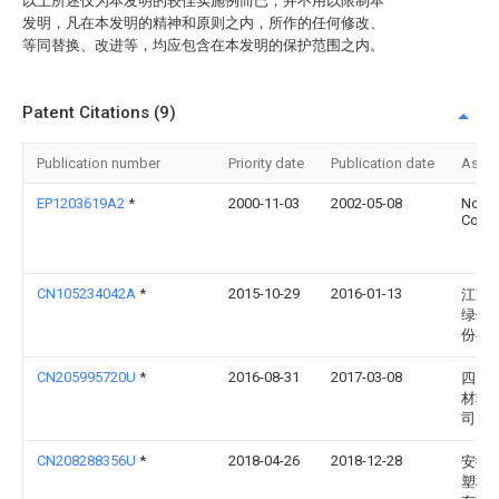
以上所述仅为本发明的较佳实施例而已，并不用以限制本
发明，凡在本发明的精神和原则之内，所作的任何修改、
等同替换、改进等，均应包含在本发明的保护范围之内。
Patent Citations (9)
Publication number
Priority date
Publication date
Assi
EP1203619A2
*
2000-11-03
2002-05-08
Nord
Corpo
CN105234042A
*
2015-10-29
2016-01-13
江苏
绿色
份有
CN205995720U
*
2016-08-31
2017-03-08
四川
材料
司
CN208288356U
*
2018-04-26
2018-12-28
安徽
塑板