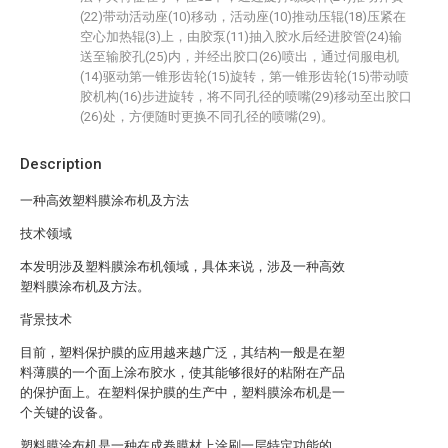
(22)带动活动座(10)移动，活动座(10)推动压辊(18)压紧在
空心加热辊(3)上，由胶泵(11)抽入胶水后经进胶管(24)输
送至输胶孔(25)内，并经出胶口(26)喷出，通过伺服电机
(14)驱动第一锥形齿轮(15)旋转，第一锥形齿轮(15)带动喷
胶机构(16)步进旋转，将不同孔径的喷嘴(29)移动至出胶口
(26)处，方便随时更换不同孔径的喷嘴(29)。
Description
一种高效塑料膜涂布机及方法
技术领域
本发明涉及塑料膜涂布机领域，具体来说，涉及一种高效
塑料膜涂布机及方法。
背景技术
目前，塑料保护膜的应用越来越广泛，其结构一般是在塑
料薄膜的一个面上涂布胶水，使其能够很好的粘附在产品
的保护面上。在塑料保护膜的生产中，塑料膜涂布机是一
个关键的设备。
塑料膜涂布机是一种在成卷膜材上涂刷一层特定功能的