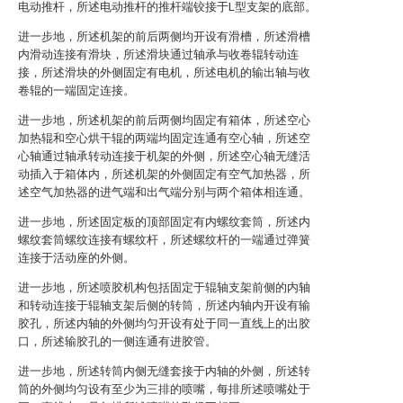
电动推杆，所述电动推杆的推杆端铰接于L型支架的底部。
进一步地，所述机架的前后两侧均开设有滑槽，所述滑槽
内滑动连接有滑块，所述滑块通过轴承与收卷辊转动连
接，所述滑块的外侧固定有电机，所述电机的输出轴与收
卷辊的一端固定连接。
进一步地，所述机架的前后两侧均固定有箱体，所述空心
加热辊和空心烘干辊的两端均固定连通有空心轴，所述空
心轴通过轴承转动连接于机架的外侧，所述空心轴无缝活
动插入于箱体内，所述机架的外侧固定有空气加热器，所
述空气加热器的进气端和出气端分别与两个箱体相连通。
进一步地，所述固定板的顶部固定有内螺纹套筒，所述内
螺纹套筒螺纹连接有螺纹杆，所述螺纹杆的一端通过弹簧
连接于活动座的外侧。
进一步地，所述喷胶机构包括固定于辊轴支架前侧的内轴
和转动连接于辊轴支架后侧的转筒，所述内轴内开设有输
胶孔，所述内轴的外侧均匀开设有处于同一直线上的出胶
口，所述输胶孔的一侧连通有进胶管。
进一步地，所述转筒内侧无缝套接于内轴的外侧，所述转
筒的外侧均匀设有至少为三排的喷嘴，每排所述喷嘴处于