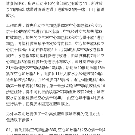
请参阅图3，所述活动座10的底部固定有胶泵11，所述胶
泵11的输出端通过管道连通于进胶管24的一端；用于输送
胶水。
工作原理：首先启动空气加热器33对空心加热辊3和空心
烘干辊4内的空气进行循环流动，空气经过空气加热器33
时被加热，加热的空气对空心加热辊3和空心烘干辊4进行
加热，将塑料膜按顺序依次经导向辊2、空心加热辊3和空
心烘干辊4后固定在收卷辊5上；启动电机32带动收卷辊5
旋转，收卷辊5带动塑料膜进行收卷，由涂胶机构7向经空
心加热辊3的塑料膜外侧进行涂布胶水，通过旋拧螺纹杆
21推动弹簧22带动活动座10移动，活动座10推动压辊18压
紧在空心加热辊3上，由胶泵11抽入胶水后经进胶管24输
送至输胶孔25内，并经出胶口26喷出，通过伺服电机14驱
动第一锥形齿轮15旋转，第一锥形齿轮15带动喷胶机构16
步进旋转，将不同孔径的喷嘴29移动至出胶口26处；涂布
胶水后的塑料膜经空心烘干辊4时，由空心烘干辊4对胶水
进行烘干，使得胶水固定在塑料膜上。
另外本发明还提供了一种高效塑料膜涂布机的使用方法，
包括以下步骤：
S1、首先启动空气加热器33对空心加热辊3和空心烘干辊4