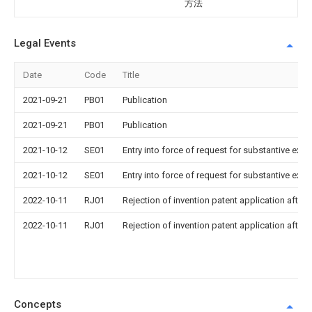
方法
Legal Events
Date
Code
Title
2021-09-21
PB01
Publication
2021-09-21
PB01
Publication
2021-10-12
SE01
Entry into force of request for substantive exa
2021-10-12
SE01
Entry into force of request for substantive exa
2022-10-11
RJ01
Rejection of invention patent application after 
2022-10-11
RJ01
Rejection of invention patent application after 
Concepts