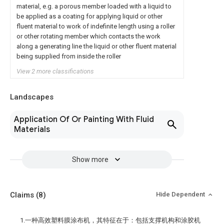
material, e.g. a porous member loaded with a liquid to
be applied as a coating for applying liquid or other
fluent material to work of indefinite length using a roller
or other rotating member which contacts the work
along a generating line the liquid or other fluent material
being supplied from inside the roller
View 2 more classifications
Landscapes
Application Of Or Painting With Fluid
Materials
Show more
Claims
(8)
Hide Dependent
1.一种高效塑料膜涂布机，其特征在于：包括支撑机构和涂胶机