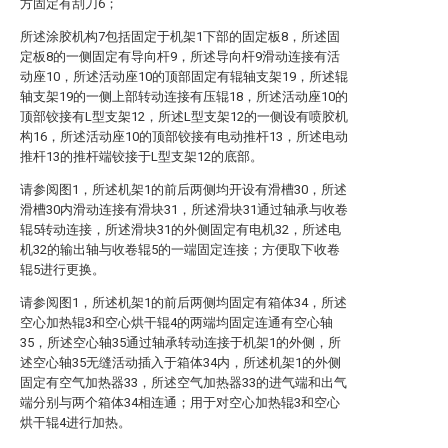
方固定有刮刀6；
所述涂胶机构7包括固定于机架1下部的固定板8，所述固
定板8的一侧固定有导向杆9，所述导向杆9滑动连接有活
动座10，所述活动座10的顶部固定有辊轴支架19，所述辊
轴支架19的一侧上部转动连接有压辊18，所述活动座10的
顶部铰接有L型支架12，所述L型支架12的一侧设有喷胶机
构16，所述活动座10的顶部铰接有电动推杆13，所述电动
推杆13的推杆端铰接于L型支架12的底部。
请参阅图1，所述机架1的前后两侧均开设有滑槽30，所述
滑槽30内滑动连接有滑块31，所述滑块31通过轴承与收卷
辊5转动连接，所述滑块31的外侧固定有电机32，所述电
机32的输出轴与收卷辊5的一端固定连接；方便取下收卷
辊5进行更换。
请参阅图1，所述机架1的前后两侧均固定有箱体34，所述
空心加热辊3和空心烘干辊4的两端均固定连通有空心轴
35，所述空心轴35通过轴承转动连接于机架1的外侧，所
述空心轴35无缝活动插入于箱体34内，所述机架1的外侧
固定有空气加热器33，所述空气加热器33的进气端和出气
端分别与两个箱体34相连通；用于对空心加热辊3和空心
烘干辊4进行加热。