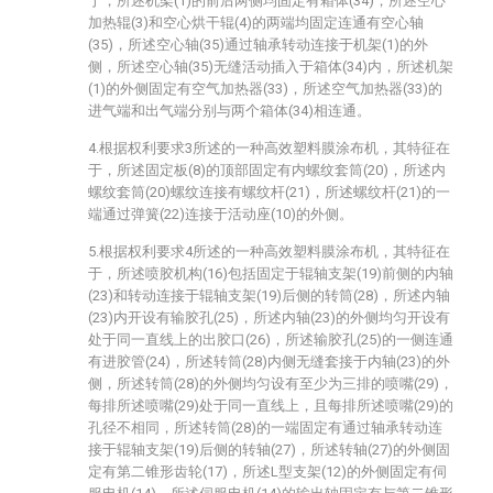
于，所述机架(1)的前后两侧均固定有箱体(34)，所述空心
加热辊(3)和空心烘干辊(4)的两端均固定连通有空心轴
(35)，所述空心轴(35)通过轴承转动连接于机架(1)的外
侧，所述空心轴(35)无缝活动插入于箱体(34)内，所述机架
(1)的外侧固定有空气加热器(33)，所述空气加热器(33)的
进气端和出气端分别与两个箱体(34)相连通。
4.根据权利要求3所述的一种高效塑料膜涂布机，其特征在
于，所述固定板(8)的顶部固定有内螺纹套筒(20)，所述内
螺纹套筒(20)螺纹连接有螺纹杆(21)，所述螺纹杆(21)的一
端通过弹簧(22)连接于活动座(10)的外侧。
5.根据权利要求4所述的一种高效塑料膜涂布机，其特征在
于，所述喷胶机构(16)包括固定于辊轴支架(19)前侧的内轴
(23)和转动连接于辊轴支架(19)后侧的转筒(28)，所述内轴
(23)内开设有输胶孔(25)，所述内轴(23)的外侧均匀开设有
处于同一直线上的出胶口(26)，所述输胶孔(25)的一侧连通
有进胶管(24)，所述转筒(28)内侧无缝套接于内轴(23)的外
侧，所述转筒(28)的外侧均匀设有至少为三排的喷嘴(29)，
每排所述喷嘴(29)处于同一直线上，且每排所述喷嘴(29)的
孔径不相同，所述转筒(28)的一端固定有通过轴承转动连
接于辊轴支架(19)后侧的转轴(27)，所述转轴(27)的外侧固
定有第二锥形齿轮(17)，所述L型支架(12)的外侧固定有伺