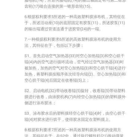
服电机(14)，所述伺服电机(14)的输出轴固定有与第二锥形
齿轮(17)啮合连接的第一锥形齿轮(15)。
6.根据权利要求5所述的一种高效塑料膜涂布机，其特征在
于，所述活动座(10)的底部固定有胶泵(11)，所述胶泵(11)
的输出端通过管道连通于进胶管(24)的一端。
7.一种根据权利要求6所述的高效塑料膜涂布机的使用方
法，其特征在于，包括以下步骤：
S1、首先启动空气加热器(33)对空心加热辊(3)和空心烘干
辊(4)内的空气进行循环流动，空气经过空气加热器(33)时
被加热，加热的空气对空心加热辊(3)和空心烘干辊(4)进行
加热，将塑料膜按顺序依次经导向辊(2)、空心加热辊(3)和
空心烘干辊(4)后固定在收卷辊(5)上；
S2、启动电机(32)带动收卷辊(5)旋转，收卷辊(5)带动塑料
膜进行收卷，由涂胶机构(7)向经空心加热辊(3)的塑料膜外
侧进行涂布胶水；
S3、涂布胶水后的塑料膜经空心烘干辊(4)时，由空心烘干
辊(4)对胶水进行烘干，使得胶水固定在塑料膜上。
8.根据权利要求7所述的一种高效塑料膜涂布机的使用方
法，其特征在于，在S2中，通过旋拧螺纹杆(21)推动弹簧