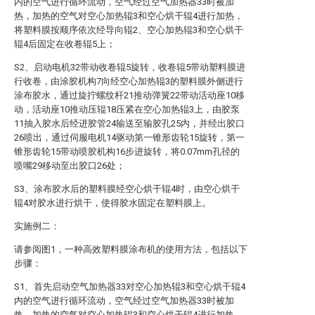
内的空气进行循环流动，空气经过空气加热器33时被加
热，加热的空气对空心加热辊3和空心烘干辊4进行加热，
将塑料膜按顺序依次经导向辊2、空心加热辊3和空心烘干
辊4后固定在收卷辊5上；
S2、启动电机32带动收卷辊5旋转，收卷辊5带动塑料膜进
行收卷，由涂胶机构7向经空心加热辊3的塑料膜外侧进行
涂布胶水，通过旋拧螺纹杆21推动弹簧22带动活动座10移
动，活动座10推动压辊18压紧在空心加热辊3上，由胶泵
11抽入胶水后经进胶管24输送至输胶孔25内，并经出胶口
26喷出，通过伺服电机14驱动第一锥形齿轮15旋转，第一
锥形齿轮15带动喷胶机构16步进旋转，将0.07mm孔径的
喷嘴29移动至出胶口26处；
S3、涂布胶水后的塑料膜经空心烘干辊4时，由空心烘干
辊4对胶水进行烘干，使得胶水固定在塑料膜上。
实施例二：
请参阅图1，一种高效塑料膜涂布机的使用方法，包括以下
步骤：
S1、首先启动空气加热器33对空心加热辊3和空心烘干辊4
内的空气进行循环流动，空气经过空气加热器33时被加
热，加热的空气对空心加热辊3和空心烘干辊4进行加热，