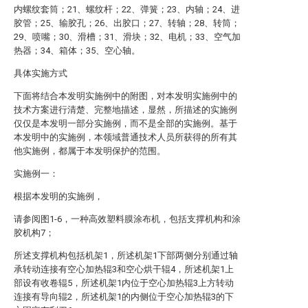
内螺纹套筒；21、螺纹杆；22、弹簧；23、内轴；24、进
胶管；25、输胶孔；26、出胶口；27、转轴；28、转筒；
29、喷嘴；30、滑槽；31、滑块；32、电机；33、空气加
热器；34、箱体；35、空心轴。
具体实施方式
下面将结合本发明实施例中的附图，对本发明实施例中的
技术方案进行清楚、完整地描述，显然，所描述的实施例
仅仅是本发明一部分实施例，而不是全部的实施例。基于
本发明中的实施例，本领域普通技术人员所获得的所有其
他实施例，都属于本发明保护的范围。
实施例一：
根据本发明的实施例，
请参阅图1-6，一种高效塑料膜涂布机，包括支撑机构和涂
胶机构7；
所述支撑机构包括机架1，所述机架1下部两侧分别通过轴
承转动连接有空心加热辊3和空心烘干辊4，所述机架1上
部设有收卷辊5，所述机架1内位于空心加热辊3上方转动
连接有导向辊2，所述机架1的内侧位于空心加热辊3的下