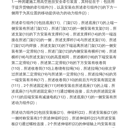
1.一种房建施工用高空悬挂安全牵引装置，其特征在于：包括用
于提升货物的牵引组件(1)，以及安装在所述牵引组件(1)的下方一
侧用于为其位置的移动提供动力的动力组件(2)；
所述牵引组件(1)包括底座(11)、门架(12)，所述底座(11)的上端一
侧安装有所述门架(12)，所述门架(12)的一侧安装有支架(13)，所
述支架(13)的下方安装有支撑杆(14)，所述支撑杆(14)的另一端连
接在所述门架(12)的一侧，所述支撑杆(14)与所述支架(13)、所述
门架(12)均焊接，所述支架(13)的下端远离所述门架(12)的一侧安
装有第一定滑轮(15)，所述门架(12)的内侧安装有横杆(18)，所述
横杆(18)与所述支架(13)的高度相同，所述横杆(18)的下端安装有
第二定滑轮(19)，所述第二定滑轮(19)的下方安装有收卷筒
(110)，所述收卷筒(110)上卷绕有拉绳(16)，所述拉绳(16)依次穿
过所述第二定滑轮(19)与所述第一定滑轮(15)，所述拉绳(16)的另
一端安装有吊钩(17)，所述收卷筒(110)的前后方均安装有固定座
(111)，2个所述固定座(111)对称安装在所述底座(11)的上端，所
述底座(11)与所述固定座(111)通过螺栓连接，后方的所述固定座
(111)的后端安装有减速电机(112)，所述底座(11)的一侧安装有所
述动力组件(2)；
所述动力组件(2)包括安装板(21)、伸缩杆(22)，所述安装板(21)的
一侧对称安装有2个所述伸缩杆(22)，所述伸缩杆(22)与所述安装
板(21)通过螺栓连接，2个所述伸缩杆(22)的伸缩轴上均安装有连