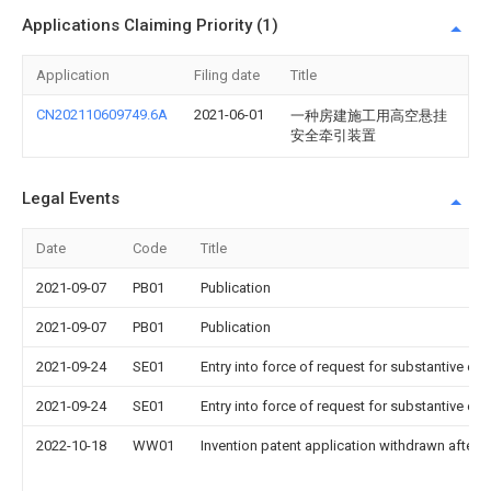
Applications Claiming Priority (1)
Application
Filing date
Title
CN202110609749.6A
2021-06-01
一种房建施工用高空悬挂
安全牵引装置
Legal Events
Date
Code
Title
2021-09-07
PB01
Publication
2021-09-07
PB01
Publication
2021-09-24
SE01
Entry into force of request for substantive ex
2021-09-24
SE01
Entry into force of request for substantive ex
2022-10-18
WW01
Invention patent application withdrawn after p