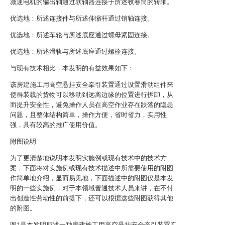
减速电机的输出轴通过联轴器连接于所述收卷筒的转轴。
优选地：所述连接件与所述伸缩杆通过销轴连接。
优选地：所述车轮与所述底座通过螺母紧固连接。
优选地：所述滑轨与所述底座通过螺栓连接。
与现有技术相比，本发明的有益效果如下：
该房建施工用高空悬挂安全牵引装置通过设置滑动组件来
使得装载的货物可以移动到远离边缘的位置进行拆卸，从
而提升安全性，避免操作人员在高空作业存在跌落的隐患
问题，且整体结构简单，操作方便，省时省力，实用性
强，具有较高的推广使用价值。
附图说明
为了更清楚地说明本发明实施例或现有技术中的技术方
案，下面将对实施例或现有技术描述中所需要使用的附图
作简单地介绍，显而易见地，下面描述中的附图仅是本发
明的一些实施例，对于本领域普通技术人员来讲，在不付
出创造性劳动性的前提下，还可以根据这些附图获得其他
的附图。
图1是本发明所述一种房建施工用高空悬挂安全牵引装置实