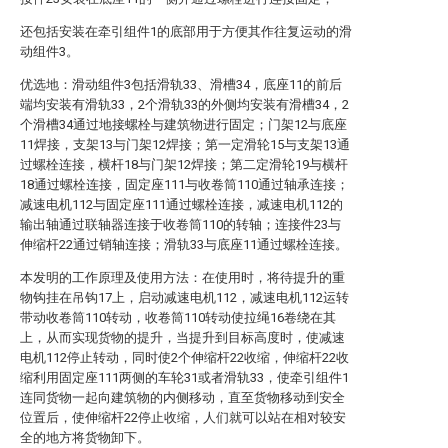
还包括安装在牵引组件1的底部用于方便其作往复运动的滑
动组件3。
优选地：滑动组件3包括滑轨33、滑槽34，底座11的前后
端均安装有滑轨33，2个滑轨33的外侧均安装有滑槽34，2
个滑槽34通过地接螺栓与建筑物进行固定；门架12与底座
11焊接，支架13与门架12焊接；第一定滑轮15与支架13通
过螺栓连接，横杆18与门架12焊接；第二定滑轮19与横杆
18通过螺栓连接，固定座111与收卷筒110通过轴承连接；
减速电机112与固定座111通过螺栓连接，减速电机112的
输出轴通过联轴器连接于收卷筒110的转轴；连接件23与
伸缩杆22通过销轴连接；滑轨33与底座11通过螺栓连接。
本发明的工作原理及使用方法：在使用时，将待提升的重
物钩挂在吊钩17上，启动减速电机112，减速电机112运转
带动收卷筒110转动，收卷筒110转动使拉绳16卷绕在其
上，从而实现货物的提升，当提升到目标高度时，使减速
电机112停止转动，同时使2个伸缩杆22收缩，伸缩杆22收
缩利用固定座111两侧的车轮31或者滑轨33，使牵引组件1
连同货物一起向建筑物的内侧移动，直至货物移动到安全
位置后，使伸缩杆22停止收缩，人们就可以站在相对较安
全的地方将货物卸下。