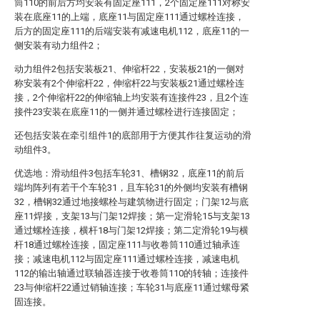
筒110的前后方均安装有固定座111，2个固定座111对称安
装在底座11的上端，底座11与固定座111通过螺栓连接，
后方的固定座111的后端安装有减速电机112，底座11的一
侧安装有动力组件2；
动力组件2包括安装板21、伸缩杆22，安装板21的一侧对
称安装有2个伸缩杆22，伸缩杆22与安装板21通过螺栓连
接，2个伸缩杆22的伸缩轴上均安装有连接件23，且2个连
接件23安装在底座11的一侧并通过螺栓进行连接固定；
还包括安装在牵引组件1的底部用于方便其作往复运动的滑
动组件3。
优选地：滑动组件3包括车轮31、槽钢32，底座11的前后
端均阵列有若干个车轮31，且车轮31的外侧均安装有槽钢
32，槽钢32通过地接螺栓与建筑物进行固定；门架12与底
座11焊接，支架13与门架12焊接；第一定滑轮15与支架13
通过螺栓连接，横杆18与门架12焊接；第二定滑轮19与横
杆18通过螺栓连接，固定座111与收卷筒110通过轴承连
接；减速电机112与固定座111通过螺栓连接，减速电机
112的输出轴通过联轴器连接于收卷筒110的转轴；连接件
23与伸缩杆22通过销轴连接；车轮31与底座11通过螺母紧
固连接。