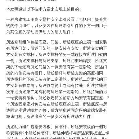
本发明通过以下技术方案来实现上述目的：
一种房建施工用高空悬挂安全牵引装置，包括用于提升货
物的牵引组件，以及安装在所述牵引组件的下方一侧用于
为其位置的移动提供动力的动力组件；
所述牵引组件包括底座、门架，所述底座的上端一侧安装
有所述门架，所述门架的一侧安装有支架，所述支架的下
方安装有支撑杆，所述支撑杆的另一端连接在所述门架的
一侧，所述支撑杆与所述支架、所述门架均焊接，所述支
架的下端远离所述门架的一侧安装有第一定滑轮，所述门
架的内侧安装有横杆，所述横杆与所述支架的高度相同，
所述横杆的下端安装有第二定滑轮，所述第二定滑轮的下
方安装有收卷筒，所述收卷筒上卷绕有拉绳，所述拉绳依
次穿过所述第二定滑轮与所述第一定滑轮，所述拉绳的另
一端安装有吊钩，所述收卷筒的前后方均安装有固定座，2
个所述固定座对称安装在所述底座的上端，所述底座与所
述固定座通过螺栓连接，后方的所述固定座的后端安装有
减速电机，所述底座的一侧安装有所述动力组件；
所述动力组件包括安装板、伸缩杆，所述安装板的一侧对
称安装有2个所述伸缩杆，所述伸缩杆与所述安装板通过螺