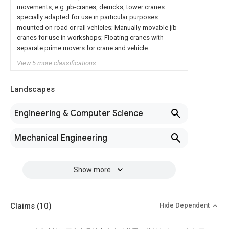
movements, e.g. jib-cranes, derricks, tower cranes
specially adapted for use in particular purposes
mounted on road or rail vehicles; Manually-movable jib-
cranes for use in workshops; Floating cranes with
separate prime movers for crane and vehicle
View 5 more classifications
Landscapes
Engineering & Computer Science
Mechanical Engineering
Show more
Claims
(10)
Hide Dependent