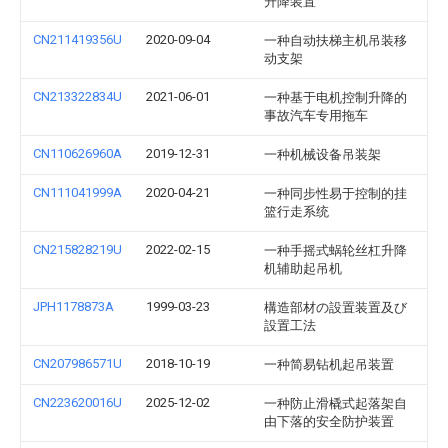
升降装置
CN211419356U
2020-09-04
一种自动扶梯主机吊装移
动支架
CN213322834U
2021-06-01
一种基于电机控制升降的
事故汽车专用拖车
CN110626960A
2019-12-31
一种机械设备吊装架
CN111041999A
2020-04-21
一种同步性易于控制的挂
篮行走系统
CN215828219U
2022-02-15
一种手摇式蜗轮丝杠升降
机辅助起吊机
JPH1178873A
1999-03-23
構造部材の設置装置及び
設置工法
CN207986571U
2018-10-19
一种简易钻机起吊装置
CN223620016U
2025-12-02
一种防止滑橇式起落架自
由下落的安全防护装置