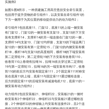
实施例2
如图5-图8所示，一种房建施工用高空悬挂安全牵引装置，
包括用于提升货物的牵引组件1，以及安装在牵引组件1的
下方一侧用于为其位置的移动提供动力的动力组件2；
牵引组件1包括底座11、门架12，底座11的上端一侧安装
有门架12，门架12的一侧安装有支架13，支架13的下方安
装有支撑杆14，支撑杆14的另一端连接在门架12的一侧，
支撑杆14与支架13、门架12均焊接，支架13的下端远离门
架12的一侧安装有第一定滑轮15，门架12的内侧安装有横
杆18，横杆18与支架13的高度相同，横杆18的下端安装有
第二定滑轮19，第二定滑轮19的下方安装有收卷筒110，
收卷筒110上卷绕有拉绳16，拉绳16依次穿过第二定滑轮
19与第一定滑轮15，拉绳16的另一端安装有吊钩17，收卷
筒110的前后方均安装有固定座111，2个固定座111对称安
装在底座11的上端，底座11与固定座111通过螺栓连接，
后方的固定座111的后端安装有减速电机112，底座11的一
侧安装有动力组件2；
动力组件2包括安装板21、伸缩杆22，安装板21的一侧对
称安装有2个伸缩杆22，伸缩杆22与安装板21通过螺栓连
接，2个伸缩杆22的伸缩轴上均安装有连接件23，且2个连
接件23安装在底座11的一侧并通过螺栓进行连接固定；