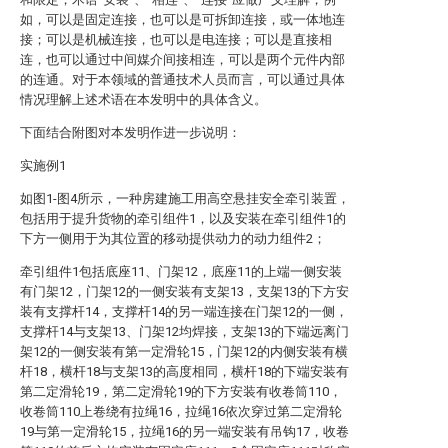
如，可以是固定连接，也可以是可拆卸连接，或一体地连
接；可以是机械连接，也可以是电连接；可以是直接相
连，也可以通过中间媒介间接相连，可以是两个元件内部
的连通。对于本领域的普通技术人员而言，可以通过具体
情况理解上述术语在本发明中的具体含义。
下面结合附图对本发明作进一步说明：
实施例1
如图1-图4所示，一种房建施工用高空悬挂安全牵引装置，
包括用于提升货物的牵引组件1，以及安装在牵引组件1的
下方一侧用于为其位置的移动提供动力的动力组件2；
牵引组件1包括底座11、门架12，底座11的上端一侧安装
有门架12，门架12的一侧安装有支架13，支架13的下方安
装有支撑杆14，支撑杆14的另一端连接在门架12的一侧，
支撑杆14与支架13、门架12均焊接，支架13的下端远离门
架12的一侧安装有第一定滑轮15，门架12的内侧安装有横
杆18，横杆18与支架13的高度相同，横杆18的下端安装有
第二定滑轮19，第二定滑轮19的下方安装有收卷筒110，
收卷筒110上卷绕有拉绳16，拉绳16依次穿过第二定滑轮
19与第一定滑轮15，拉绳16的另一端安装有吊钩17，收卷