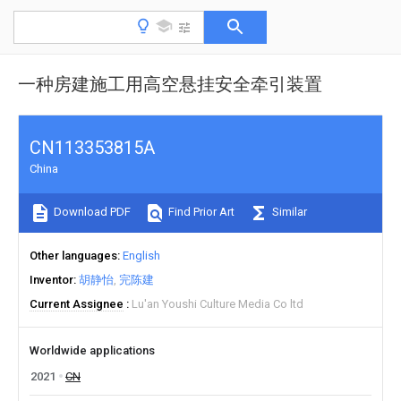
一种房建施工用高空悬挂安全牵引装置
CN113353815A
China
Download PDF
Find Prior Art
Similar
Other languages
English
Inventor
胡静怡
完陈建
Current Assignee
Lu'an Youshi Culture Media Co ltd
Worldwide applications
2021
CN