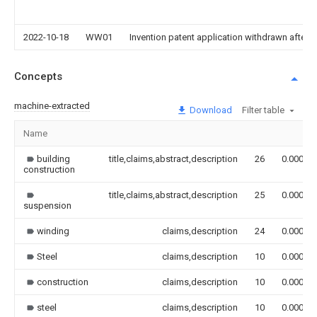
2022-10-18
WW01
Invention patent application withdrawn after p
Concepts
machine-extracted
Download
Filter table
Name
building
title,claims,abstract,description
26
0.000
construction
title,claims,abstract,description
25
0.000
suspension
winding
claims,description
24
0.000
Steel
claims,description
10
0.000
construction
claims,description
10
0.000
steel
claims,description
10
0.000