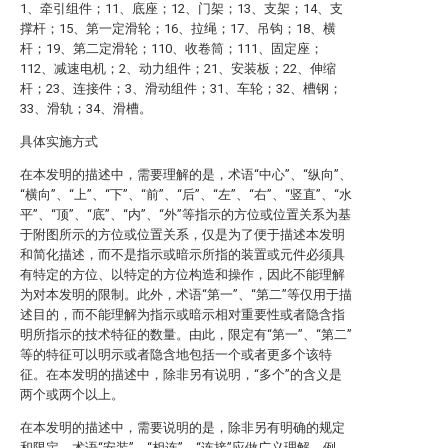
1、牵引组件；11、底座；12、门架；13、支架；14、支
撑杆；15、第一定滑轮；16、拉绳；17、吊钩；18、横
杆；19、第二定滑轮；110、收卷筒；111、固定座；
112、减速电机；2、动力组件；21、安装板；22、伸缩
杆；23、连接件；3、滑动组件；31、车轮；32、槽钢；
33、滑轨；34、滑槽。
具体实施方式
在本发明的描述中，需要理解的是，术语“中心”、“纵向”、
“横向”、“上”、“下”、“前”、“后”、“左”、“右”、“竖直”、“水
平”、“顶”、“底”、“内”、“外”等指示的方位或位置关系为基
于附图所示的方位或位置关系，仅是为了便于描述本发明
和简化描述，而不是指示或暗示所指的装置或元件必须具
有特定的方位、以特定的方位构造和操作，因此不能理解
为对本发明的限制。此外，术语“第一”、“第二”等仅用于描
述目的，而不能理解为指示或暗示相对重要性或者隐含指
明所指示的技术特征的数量。由此，限定有“第一”、“第二”
等的特征可以明示或者隐含地包括一个或者更多个该特
征。在本发明的描述中，除非另有说明，“多个”的含义是
两个或两个以上。
在本发明的描述中，需要说明的是，除非另有明确的规定
和限定，术语“安装”、“相连”、“连接”应做广义理解，例