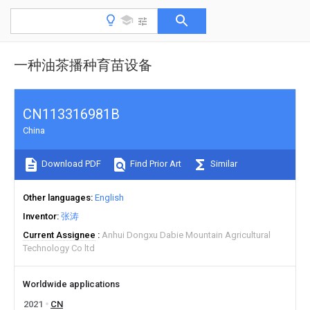
一种油茶播种育苗设备
CN113316981B
China
Download PDF
Find Prior Art
Similar
Other languages
English
Inventor
张涛
Current Assignee
Anhui Dongxu Dabie Mountain Agricultural
Technology Co ltd
Worldwide applications
2021
CN