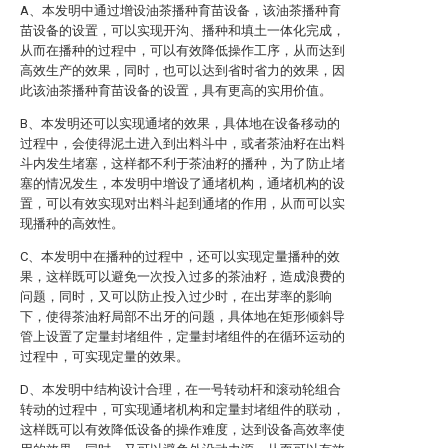
A、本发明中通过增设油茶播种育苗设备，该油茶播种育
苗设备的设置，可以实现开沟、播种和填土一体化完成，
从而在播种的过程中，可以有效降低操作工序，从而达到
高效生产的效果，同时，也可以达到省时省力的效果，因
此该油茶播种育苗设备的设置，具有更高的实用价值。
B、本发明还可以实现通堵的效果，具体地在设备移动的
过程中，会使得泥土进入到出料斗中，或者茶油籽在出料
斗内发生堵塞，这样都不利于茶油籽的播种，为了防止堵
塞的情况发生，本发明中增设了通堵机构，通堵机构的设
置，可以有效实现对出料斗起到通堵的作用，从而可以实
现播种的高效性。
C、本发明中在播种的过程中，还可以实现定量播种的效
果，这样既可以避免一次投入过多的茶油籽，造成浪费的
问题，同时，又可以防止投入过少时，在出芽率的影响
下，使得茶油籽局部不出牙的问题，具体地在矩形倾斜导
管上设置了定量封堵组件，定量封堵组件的在循环运动的
过程中，可实现定量的效果。
D、本发明中结构设计合理，在一号转动杆和滚动轮组合
转动的过程中，可实现通堵机构和定量封堵组件的联动，
这样既可以有效降低设备的操作难度，达到设备高效率使