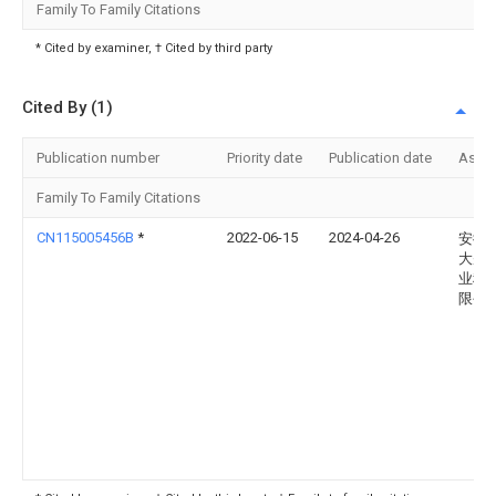
Family To Family Citations
* Cited by examiner, † Cited by third party
Cited By (1)
Publication number
Priority date
Publication date
Assi
Family To Family Citations
CN115005456B
*
2022-06-15
2024-04-26
安徽
大别
业科
限公