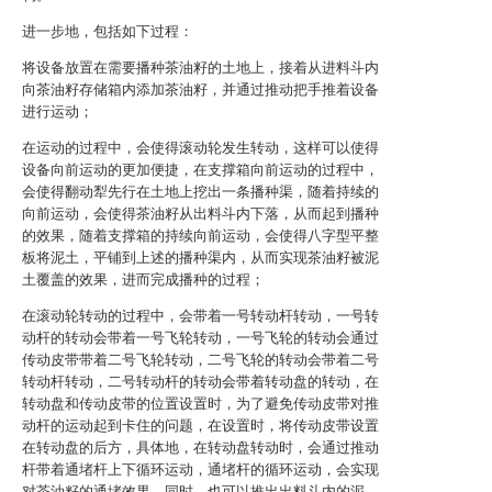
进一步地，包括如下过程：
将设备放置在需要播种茶油籽的土地上，接着从进料斗内
向茶油籽存储箱内添加茶油籽，并通过推动把手推着设备
进行运动；
在运动的过程中，会使得滚动轮发生转动，这样可以使得
设备向前运动的更加便捷，在支撑箱向前运动的过程中，
会使得翻动犁先行在土地上挖出一条播种渠，随着持续的
向前运动，会使得茶油籽从出料斗内下落，从而起到播种
的效果，随着支撑箱的持续向前运动，会使得八字型平整
板将泥土，平铺到上述的播种渠内，从而实现茶油籽被泥
土覆盖的效果，进而完成播种的过程；
在滚动轮转动的过程中，会带着一号转动杆转动，一号转
动杆的转动会带着一号飞轮转动，一号飞轮的转动会通过
传动皮带带着二号飞轮转动，二号飞轮的转动会带着二号
转动杆转动，二号转动杆的转动会带着转动盘的转动，在
转动盘和传动皮带的位置设置时，为了避免传动皮带对推
动杆的运动起到卡住的问题，在设置时，将传动皮带设置
在转动盘的后方，具体地，在转动盘转动时，会通过推动
杆带着通堵杆上下循环运动，通堵杆的循环运动，会实现
对茶油籽的通堵效果，同时，也可以推出出料斗内的泥