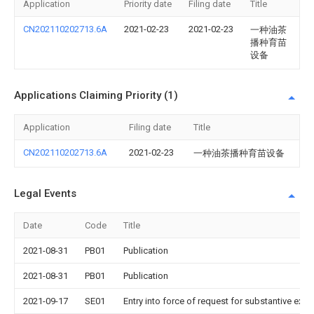
Application
Priority date
Filing date
Title
CN202110202713.6A
2021-02-23
2021-02-23
一种油茶
播种育苗
设备
Applications Claiming Priority (1)
Application
Filing date
Title
CN202110202713.6A
2021-02-23
一种油茶播种育苗设备
Legal Events
Date
Code
Title
2021-08-31
PB01
Publication
2021-08-31
PB01
Publication
2021-09-17
SE01
Entry into force of request for substantive exa