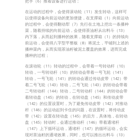
把手（6）推着设备进行运动；
在运动的过程中，会使得滚动轮（11）发生转动，这样可
以使得设备向前运动的更加便捷，在支撑箱（1）向前运动
的过程中，会使得翻动犁（7）先行在土地上挖出一条播种
渠，随着持续的向前运动，会使得茶油籽从出料斗（13）
内下落，从而起到播种的效果，随着支撑箱（1）的持续向
前运动，会使得八字型平整板（8）将泥土，平铺到上述的
播种渠内，从而实现茶油籽被泥土覆盖的效果，进而完成
播种的过程；
在滚动轮（11）转动的过程中，会带着一号转动杆（10）
转动，一号转动杆（10）的转动会带着一号飞轮（141）
转动，一号飞轮（141）的转动会通过传动皮带（142）带
着二号飞轮（143）转动，二号飞轮（143）的转动会带着
二号转动杆（144）转动，二号转动杆（144）的转动会带
着转动盘（145）的转动，在转动盘（145）和传动皮带
（142）的位置设置时，为了避免传动皮带（142）对推动
杆（146）的运动起到卡住的问题，在设置时，将传动皮
带（142）设置在转动盘（145）的后方，具体地，在转动
盘（145）转动时，会通过推动杆（146）带着通堵杆
（147）上下循环运动，通堵杆（147）的循环运动，会实
现对茶油籽的通堵效果，同时，也可以推出出料斗（13）