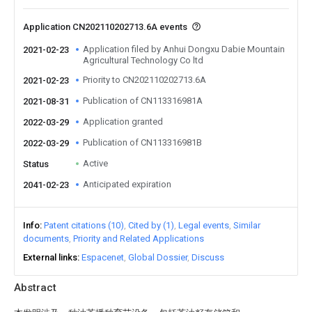
Application CN202110202713.6A events
Application filed by Anhui Dongxu Dabie Mountain
2021-02-23
Agricultural Technology Co ltd
Priority to CN202110202713.6A
2021-02-23
Publication of CN113316981A
2021-08-31
Application granted
2022-03-29
Publication of CN113316981B
2022-03-29
Active
Status
Anticipated expiration
2041-02-23
Info
Patent citations (10)
Cited by (1)
Legal events
Similar
documents
Priority and Related Applications
External links
Espacenet
Global Dossier
Discuss
Abstract