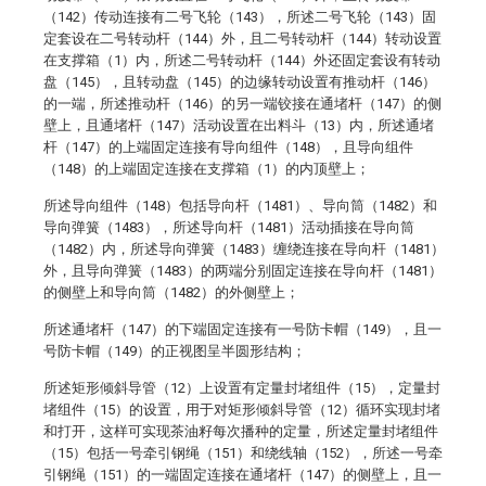
（142）传动连接有二号飞轮（143），所述二号飞轮（143）固
定套设在二号转动杆（144）外，且二号转动杆（144）转动设置
在支撑箱（1）内，所述二号转动杆（144）外还固定套设有转动
盘（145），且转动盘（145）的边缘转动设置有推动杆（146）
的一端，所述推动杆（146）的另一端铰接在通堵杆（147）的侧
壁上，且通堵杆（147）活动设置在出料斗（13）内，所述通堵
杆（147）的上端固定连接有导向组件（148），且导向组件
（148）的上端固定连接在支撑箱（1）的内顶壁上；
所述导向组件（148）包括导向杆（1481）、导向筒（1482）和
导向弹簧（1483），所述导向杆（1481）活动插接在导向筒
（1482）内，所述导向弹簧（1483）缠绕连接在导向杆（1481）
外，且导向弹簧（1483）的两端分别固定连接在导向杆（1481）
的侧壁上和导向筒（1482）的外侧壁上；
所述通堵杆（147）的下端固定连接有一号防卡帽（149），且一
号防卡帽（149）的正视图呈半圆形结构；
所述矩形倾斜导管（12）上设置有定量封堵组件（15），定量封
堵组件（15）的设置，用于对矩形倾斜导管（12）循环实现封堵
和打开，这样可实现茶油籽每次播种的定量，所述定量封堵组件
（15）包括一号牵引钢绳（151）和绕线轴（152），所述一号牵
引钢绳（151）的一端固定连接在通堵杆（147）的侧壁上，且一