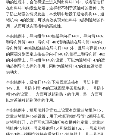
动的过程中，会使得泥土进入到出料斗13中，或者茶油籽
在出料斗13内发生堵塞，这样都不利于茶油籽的播种，为
了防止堵塞的情况发生，本发明中增设了通堵机构14，通
堵机构14的设置，可以有效实现对出料斗13起到通堵的作
用，从而可以实现播种的高效性。
本实施例中，导向组件148包括导向杆1481、导向筒1482
和导向弹簧1483，导向杆1481活动插接在导向筒1482内，
导向弹簧1483缠绕连接在导向杆1481外，且导向弹簧1483
的两端分别固定连接在导向杆1481的侧壁上和导向筒1482
的外侧壁上，导向组件148的设置，可以为通堵杆147的运
动起到导向支撑的作用，同时为通堵杆147的复位运动提
供动力。
本实施例中，通堵杆147的下端固定连接有一号防卡帽
149，且一号防卡帽149的正视图呈半圆形结构，一号防卡
帽149的设置，一方面可以起到防卡的作用，另一方面可
以对茶油籽起到保护的作用。
本实施例中，矩形倾斜导管12上设置有定量封堵组件15，
定量封堵组件15的设置，用于对矩形倾斜导管12循环实现
封堵和打开，这样可实现茶油籽每次播种的定量，定量封
堵组件15包括一号牵引钢绳151和绕线轴152，一号牵引钢
绳151的一端固定连接在通堵杆147的侧壁上，且一号牵引