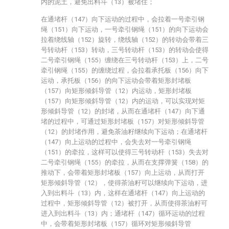
内的泥土，避免出料斗（13）被堵住；
在通堵杆（147）向下运动的过程中，会拉着一号牵引钢
绳（151）向下运动，一号牵引钢绳（151）的向下运动会
拉着绕线轴（152）旋转，绕线轴（152）的转动会带着三
号转动杆（153）转动，三号转动杆（153）的转动会使得
二号牵引钢绳（155）缠绕在三号转动杆（153）上，二号
牵引钢绳（155）的缠绕过程，会拉着承托板（156）向下
运动，承托板（156）的向下运动会带着矩形封堵板
（157）向矩形倾斜导管（12）内运动，矩形封堵板
（157）向矩形倾斜导管（12）内的运动，可以实现对矩
形倾斜导管（12）的封堵，从而在通堵杆（147）向下通
堵的过程中，可通过矩形封堵板（157）对矩形倾斜导管
（12）的封堵作用，避免茶油籽继续向下运动；在通堵杆
（147）向上运动的过程中，会失去对一号牵引钢绳
（151）的牵拉，这样可以使得三号转动杆（153）失去对
二号牵引钢绳（155）的牵拉，从而在支撑弹簧（158）的
推动下，会带着矩形封堵板（157）向上运动，从而打开
矩形倾斜导管（12），使得茶油籽可以继续向下运动，进
入到出料斗（13）内，这样在通堵杆（147）向上运动的
过程中，矩形倾斜导管（12）被打开，从而使得茶油籽可
进入到出料斗（13）内；通堵杆（147）循环运动的过程
中，会带着矩形封堵板（157）循环对矩形倾斜导管