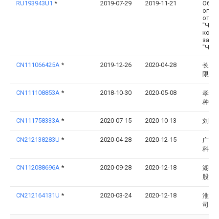
RU193943U1
*
2019-07-29
2019-11-21
Обще
огра
отве
"Чел
комп
заво
"ЧКЗ"
CN111066425A
*
2019-12-26
2020-04-28
长兴
限公
CN111108853A
*
2018-10-30
2020-05-08
孝昌
种植
CN111758333A
*
2020-07-15
2020-10-13
刘智
CN212138283U
*
2020-04-28
2020-12-15
广西
科学
CN112088696A
*
2020-09-28
2020-12-18
湖南
股份
CN212164131U
*
2020-03-24
2020-12-18
淮安
司