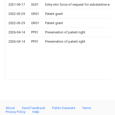
2021-09-17
SE01
Entry into force of request for substantive exa
2022-03-29
GR01
Patent grant
2022-03-29
GR01
Patent grant
2026-04-14
PP01
Preservation of patent right
2026-04-14
PP01
Preservation of patent right
About
Send Feedback
Public Datasets
Terms
Privacy Policy
Help