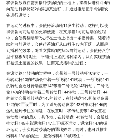
将设备放置在需要播种茶油籽的土地上，接着从进料斗4内
向茶油籽存储箱2内添加茶油籽，并通过推动把手6推着设
备进行运动；
在运动的过程中，会使得滚动轮11发生转动，这样可以使
得设备向前运动的更加便捷，在支撑箱1向前运动的过程
中，会使得翻动犁7先行在土地上挖出一条播种渠，随着持
续的向前运动，会使得茶油籽从出料斗13内下落，从而起
到播种的效果，随着支撑箱1的持续向前运动，会使得八字
型平整板8将泥土，平铺到上述的播种渠内，从而实现茶油
籽被泥土覆盖的效果，进而完成播种的过程；
在滚动轮11转动的过程中，会带着一号转动杆10转动，一
号转动杆10的转动会带着一号飞轮141转动，一号飞轮141
的转动会通过传动皮带142带着二号飞轮143转动，二号飞
轮143的转动会带着二号转动杆144转动，二号转动杆144
的转动会带着转动盘145的转动，在转动盘145和传动皮带
142的位置设置时，为了避免传动皮带142对推动杆146的
运动起到卡住的问题，在设置时，将传动皮带142设置在
转动盘145的后方，具体地，在转动盘145转动时，会通过
推动杆146带着通堵杆147上下循环运动，通堵杆147的循
环运动，会实现对茶油籽的通堵效果，同时，也可以推出
出料斗13内的泥土，避免出料斗13被堵住；