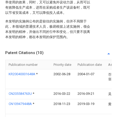
率使用的效果，同时，又可以避免外设动力源，从而可以
有效降低生产成本，进而在采购或者生产该设备时，既可
以节省安装成本，又可以降低投入成本。
本发明的实施例公布的是较佳的实施例，但并不局限于
此，本领域的普通技术人员，极易根据上述实施例，领会
本发明的精神，并做出不同的引申和变化，但只要不脱离
本发明的精神，都在本发明的保护范围内。
Patent Citations (10)
Publication number
Priority date
Publication date
Assi
KR20040001648A
*
2002-06-28
2004-01-07
전라
원)
CN205584763U
*
2016-03-22
2016-09-21
吴天
CN109479448A
*
2018-11-23
2019-03-19
黄仙