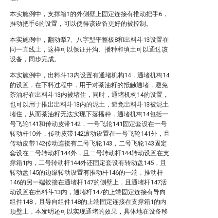
本实施例中，支撑箱1的外侧壁上固定连接有推动把手6，
推动把手6的设置，可以使得该设备更好的被控制。
本实施例中，翻动犁7、八字型平整板8和出料斗13设置在
同一直线上，这样可以保证开沟、播种和填土可以通过该
设备，同步完成。
本实施例中，出料斗13内设置有通堵机构14，通堵机构14
的设置，在下料过程中，用于对茶油籽的抵触通堵，避免
茶油籽在出料斗13内被堵住，同时，通堵机构14的设置，
也可以用于推出出料斗13内的泥土，避免出料斗13被泥土
堵住，从而茶油籽无法实现下落播种，通堵机构14包括一
号飞轮141和传动皮带142，一号飞轮141固定套设在一号
转动杆10外，传动皮带142滚动设置在一号飞轮141外，且
传动皮带142传动连接有二号飞轮143，二号飞轮143固定
套设在二号转动杆144外，且二号转动杆144转动设置在支
撑箱1内，二号转动杆144外还固定套设有转动盘145，且
转动盘145的边缘转动设置有推动杆146的一端，推动杆
146的另一端铰接在通堵杆147的侧壁上，且通堵杆147活
动设置在出料斗13内，通堵杆147的上端固定连接有导向
组件148，且导向组件148的上端固定连接在支撑箱1的内
顶壁上，本发明还可以实现通堵的效果，具体地在设备移