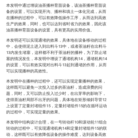
本发明中通过增设油茶播种育苗设备，该油茶播种育苗设
备的设置，可以实现开沟、播种和填土一体化完成，从而
在播种的过程中，可以有效降低操作工序，从而达到高效
生产的效果，同时，也可以达到省时省力的效果，因此该
油茶播种育苗设备的设置，具有更高的实用价值。
本发明还可以实现通堵的效果，具体地在设备移动的过程
中，会使得泥土进入到出料斗13中，或者茶油籽在出料斗
13内发生堵塞，这样都不利于茶油籽的播种，为了防止堵
塞的情况发生，本发明中增设了通堵机构14，通堵机构14
的设置，可以有效实现对出料斗13起到通堵的作用，从而
可以实现播种的高效性。
本发明中在播种的过程中，还可以实现定量播种的效果，
这样既可以避免一次投入过多的茶油籽，造成浪费的问
题，同时，又可以防止投入过少时，在出芽率的影响下，
使得茶油籽局部不出牙的问题，具体地在矩形倾斜导管12
上设置了定量封堵组件15，定量封堵组件15的在循环运动
的过程中，可实现定量的效果。
本发明中结构设计合理，在一号转动杆10和滚动轮11组合
转动的过程中，可实现通堵机构14和定量封堵组件15的联
动，这样既可以有效降低设备的操作难度，达到设备高效