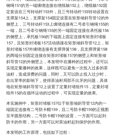
钢绳151的另一端缠绕连接在绕线轴152上，绕线轴152固
定套设在三号转动杆153外，且三号转动杆153转动设置在
支撑架154上，支撑架154固定设置在矩形倾斜导管12的外
侧壁上，三号转动杆153上缠绕连接有二号牵引钢绳155的
一端，且二号牵引钢绳155的另一端固定连接在承托板156
的侧壁上，承托板156的下端面上固定连接有矩形封堵板
157，且矩形封堵板157活动插接在矩形倾斜导管12上，矩
形封堵板157外缠绕连接有支撑弹簧158，且支撑弹簧158
的两端分别固定连接在矩形封堵板157的侧壁上和矩形倾
斜导管12的外侧壁上，本发明中在播种的过程中，还可以
实现定量播种的效果，这样既可以避免一次投入过多的茶
油籽，造成浪费的问题，同时，又可以防止投入过少时，
在出芽率的影响下，使得茶油籽局部不出牙的问题，具体
地在矩形倾斜导管12上设置了定量封堵组件15，定量封堵
组件15的在循环运动的过程中，可实现定量的效果。
本实施例中，矩形封堵板157位于矩形倾斜导管12内的一
端固定连接有二号防卡帽159，且二号防卡帽159的正视图
呈半圆形结构，二号防卡帽159的设置，一方面可以起到
防卡的作用，另一方面可以对茶油籽起到保护的作用。
本发明的工作原理，包括如下过程：