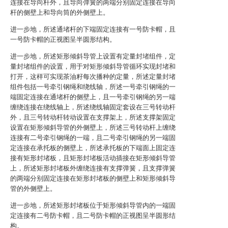
连接在导向杆外，且导向弹簧的两端分别固定连接在导向
杆的侧壁上和导向筒的外侧壁上。
进一步地，所述通堵杆的下端固定连接有一号防卡帽，且
一号防卡帽的正视图呈半圆形结构。
进一步地，所述矩形倾斜导管上设置有定量封堵组件，定
量封堵组件的设置，用于对矩形倾斜导管循环实现封堵和
打开，这样可实现茶油籽每次播种的定量，所述定量封堵
组件包括一号牵引钢绳和绕线轴，所述一号牵引钢绳的一
端固定连接在通堵杆的侧壁上，且一号牵引钢绳的另一端
缠绕连接在绕线轴上，所述绕线轴固定套设在三号转动杆
外，且三号转动杆转动设置在支撑架上，所述支撑架固定
设置在矩形倾斜导管的外侧壁上，所述三号转动杆上缠绕
连接有二号牵引钢绳的一端，且二号牵引钢绳的另一端固
定连接在承托板的侧壁上，所述承托板的下端面上固定连
接有矩形封堵板，且矩形封堵板活动插接在矩形倾斜导管
上，所述矩形封堵板外缠绕连接有支撑弹簧，且支撑弹簧
的两端分别固定连接在矩形封堵板的侧壁上和矩形倾斜导
管的外侧壁上。
进一步地，所述矩形封堵板位于矩形倾斜导管内的一端固
定连接有二号防卡帽，且二号防卡帽的正视图呈半圆形结
构。