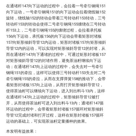
在通堵杆147向下运动的过程中，会拉着一号牵引钢绳151
向下运动，一号牵引钢绳151的向下运动会拉着绕线轴152
旋转，绕线轴152的转动会带着三号转动杆153转动，三号
转动杆153的转动会使得二号牵引钢绳155缠绕在三号转动
杆153上，二号牵引钢绳155的缠绕过程，会拉着承托板
156向下运动，承托板156的向下运动会带着矩形封堵板
157向矩形倾斜导管12内运动，矩形封堵板157向矩形倾斜
导管12内的运动，可以实现对矩形倾斜导管12的封堵，从
而在通堵杆147向下通堵的过程中，可通过矩形封堵板157
对矩形倾斜导管12的封堵作用，避免茶油籽继续向下运
动；在通堵杆147向上运动的过程中，会失去对一号牵引
钢绳151的牵拉，这样可以使得三号转动杆153失去对二号
牵引钢绳155的牵拉，从而在支撑弹簧158的推动下，会带
着矩形封堵板157向上运动，从而打开矩形倾斜导管12，
使得茶油籽可以继续向下运动，进入到出料斗13内，这样
在通堵杆147向上运动的过程中，矩形倾斜导管12被打
开，从而使得茶油籽可进入到出料斗13内；通堵杆147循
环运动的过程中，会带着矩形封堵板157循环对矩形倾斜
导管12完成封堵和打开过程，这样在矩形封堵板157循环
运动的基础上，可实现茶油籽定量播种的效果。
本发明有益效果：