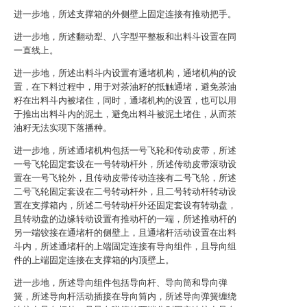
进一步地，所述支撑箱的外侧壁上固定连接有推动把手。
进一步地，所述翻动犁、八字型平整板和出料斗设置在同
一直线上。
进一步地，所述出料斗内设置有通堵机构，通堵机构的设
置，在下料过程中，用于对茶油籽的抵触通堵，避免茶油
籽在出料斗内被堵住，同时，通堵机构的设置，也可以用
于推出出料斗内的泥土，避免出料斗被泥土堵住，从而茶
油籽无法实现下落播种。
进一步地，所述通堵机构包括一号飞轮和传动皮带，所述
一号飞轮固定套设在一号转动杆外，所述传动皮带滚动设
置在一号飞轮外，且传动皮带传动连接有二号飞轮，所述
二号飞轮固定套设在二号转动杆外，且二号转动杆转动设
置在支撑箱内，所述二号转动杆外还固定套设有转动盘，
且转动盘的边缘转动设置有推动杆的一端，所述推动杆的
另一端铰接在通堵杆的侧壁上，且通堵杆活动设置在出料
斗内，所述通堵杆的上端固定连接有导向组件，且导向组
件的上端固定连接在支撑箱的内顶壁上。
进一步地，所述导向组件包括导向杆、导向筒和导向弹
簧，所述导向杆活动插接在导向筒内，所述导向弹簧缠绕