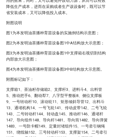
用的效果，同时，又可以避免外设动力源，从而可以有效
降低生产成本，进而在采购或者生产该设备时，既可以节
省安装成本，又可以降低投入成本。
附图说明
图1为本发明油茶播种育苗设备的实施例结构示意图；
图2为本发明油茶播种育苗设备图1中A结构放大示意图；
图3为本发明油茶播种育苗设备图1中支撑箱右视切割结构
内部放大示意图；
图4为本发明油茶播种育苗设备图3中B结构放大示意图。
附图标记如下：
支撑箱1、茶油籽存储箱2、支撑杆3、进料斗4、出料管
5、推动把手6、翻动犁7、八字型平整板8、侧位支撑板
9、一号转动杆10、滚动轮11、矩形倾斜导管12、出料斗
13、通堵机构14、一号飞轮141、传动皮带142、二号飞轮
143、二号转动杆144、转动盘145、推动杆146、通堵杆
147、导向组件148、导向杆1481、导向筒1482、导向弹簧
1483、一号防卡帽149、定量封堵组件15、一号牵引钢绳
151、绕线轴152、三号转动杆153、支撑架154、二号牵引