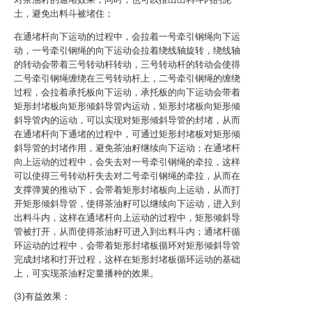
土，避免出料斗被堵住；
在通堵杆向下运动的过程中，会拉着一号牵引钢绳向下运
动，一号牵引钢绳的向下运动会拉着绕线轴旋转，绕线轴
的转动会带着三号转动杆转动，三号转动杆的转动会使得
二号牵引钢绳缠绕在三号转动杆上，二号牵引钢绳的缠绕
过程，会拉着承托板向下运动，承托板的向下运动会带着
矩形封堵板向矩形倾斜导管内运动，矩形封堵板向矩形倾
斜导管内的运动，可以实现对矩形倾斜导管的封堵，从而
在通堵杆向下通堵的过程中，可通过矩形封堵板对矩形倾
斜导管的封堵作用，避免茶油籽继续向下运动；在通堵杆
向上运动的过程中，会失去对一号牵引钢绳的牵拉，这样
可以使得三号转动杆失去对二号牵引钢绳的牵拉，从而在
支撑弹簧的推动下，会带着矩形封堵板向上运动，从而打
开矩形倾斜导管，使得茶油籽可以继续向下运动，进入到
出料斗内，这样在通堵杆向上运动的过程中，矩形倾斜导
管被打开，从而使得茶油籽可进入到出料斗内；通堵杆循
环运动的过程中，会带着矩形封堵板循环对矩形倾斜导管
完成封堵和打开过程，这样在矩形封堵板循环运动的基础
上，可实现茶油籽定量播种的效果。
(3)有益效果：