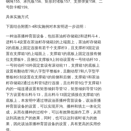
钢绳155、承托板156、矩形封堵板157、支撑弹簧158、二
号防卡帽159。
具体实施方式
下面结合附图1-4和实施例对本发明进一步说明：
一种油茶播种育苗设备，包括茶油籽存储箱2和进料斗4，
进料斗4设置在茶油籽存储箱2的上端面上，茶油籽存储箱
2的底板上固定连接有若干个支撑杆3，且支撑杆3固定设
置在支撑箱1的上端面上，支撑箱1的底板上固定连接有侧
位支撑板9，且侧位支撑板9上转动设置有一号转动杆10，
一号转动杆10外固定套设有滚动轮11，支撑箱1的底板上
设置有翻动犁7和八字型平整板8，且翻动犁7和八字型平
整板8分别设置在支撑箱1的前侧和后侧，支撑箱1和茶油
籽存储箱2通过出料管5进行连接，且出料管5位于支撑箱1
内的一端连通设置有矩形倾斜导管12，矩形倾斜导管12的
下方设置有出料斗13，且出料斗13固定插接在支撑箱1的
底板上，本发明中通过增设油茶播种育苗设备，该油茶播
种育苗设备的设置，可以实现开沟、播种和填土一体化完
成，从而在播种的过程中，可以有效降低操作工序，从而
达到高效生产的效果，同时，也可以达到省时省力的效
果，因此该油茶播种育苗设备的设置，具有更高的实用价
值。