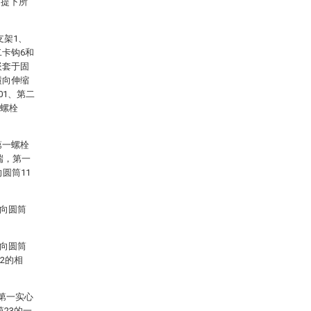
前提下所
支架1、
二卡钩6和
嵌套于固
横向伸缩
01、第二
一螺栓
第一螺栓
端，第一
圆筒11
横向圆筒
横向圆筒
2的相
第一实心
筒23的一