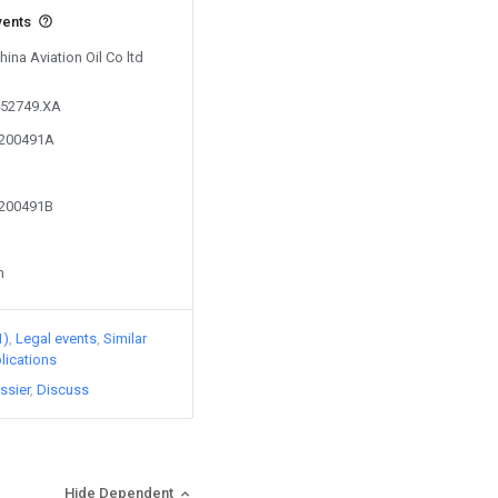
vents
hina Aviation Oil Co ltd
452749.XA
3200491A
3200491B
n
1)
Legal events
Similar
lications
ssier
Discuss
Hide Dependent