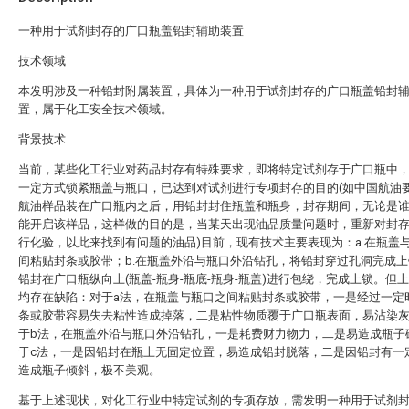
一种用于试剂封存的广口瓶盖铅封辅助装置
技术领域
本发明涉及一种铅封附属装置，具体为一种用于试剂封存的广口瓶盖铅封
置，属于化工安全技术领域。
背景技术
当前，某些化工行业对药品封存有特殊要求，即将特定试剂存于广口瓶中
一定方式锁紧瓶盖与瓶口，已达到对试剂进行专项封存的目的(如中国航油
航油样品装在广口瓶内之后，用铅封封住瓶盖和瓶身，封存期间，无论是
能开启该样品，这样做的目的是，当某天出现油品质量问题时，重新对封
行化验，以此来找到有问题的油品)目前，现有技术主要表现为：a.在瓶盖
间粘贴封条或胶带；b.在瓶盖外沿与瓶口外沿钻孔，将铅封穿过孔洞完成上锁
铅封在广口瓶纵向上(瓶盖-瓶身-瓶底-瓶身-瓶盖)进行包绕，完成上锁。但
均存在缺陷：对于a法，在瓶盖与瓶口之间粘贴封条或胶带，一是经过一定
条或胶带容易失去粘性造成掉落，二是粘性物质覆于广口瓶表面，易沾染
于b法，在瓶盖外沿与瓶口外沿钻孔，一是耗费财力物力，二是易造成瓶子
于c法，一是因铅封在瓶上无固定位置，易造成铅封脱落，二是因铅封有一
造成瓶子倾斜，极不美观。
基于上述现状，对化工行业中特定试剂的专项存放，需发明一种用于试剂