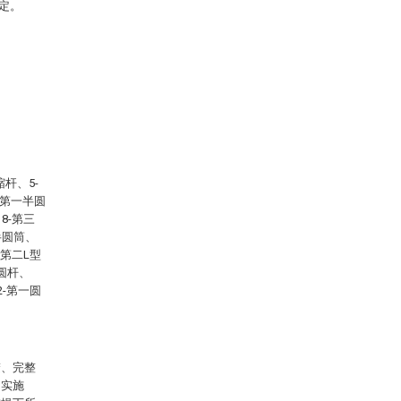
定。
杆、5-
-第一半圆
8-第三
半圆筒、
-第二L型
心圆杆、
2-第一圆
楚、完整
的实施