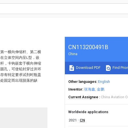
CN113200491B
、第一横向伸缩杆、第二横
China
在立体空间内呈L型，嵌
缩杆，卡钩嵌套于横向伸缩
Download PDF
Find Prior
有圆孔，可使铅封穿过并环
封存有特定要求试剂时瓶盖
盖处固定而出现脱落的缺
Other languages
English
Inventor
张海鑫
金鹏
Current Assignee
China Aviation O
Worldwide applications
2021
CN