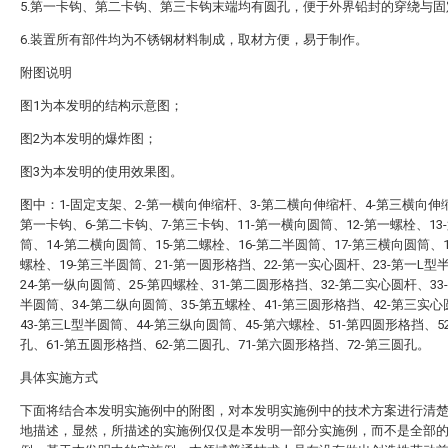
5.第一卡钩、第二卡钩、第三卡钩末端均有圆孔，便于外界铅封的穿绕与固
6.装置所有部件均为不锈钢材料制成，取材方便，易于制作。
附图说明
图1为本发明的结构示意图；
图2为本发明的爆炸图；
图3为本发明的使用效果图。
图中：1-固定支架、2-第一横向伸缩杆、3-第二横向伸缩杆、4-第三横向伸缩
第一卡钩、6-第二卡钩、7-第三卡钩、11-第一横向圆筒、12-第一螺栓、13
筒、14-第二横向圆筒、15-第二螺栓、16-第二半圆筒、17-第三横向圆筒、1
螺栓、19-第三半圆筒、21-第一圆形格挡、22-第一实心圆杆、23-第一L型
24-第一纵向圆筒、25-第四螺栓、31-第二圆形格挡、32-第二实心圆杆、33
半圆筒、34-第二纵向圆筒、35-第五螺栓、41-第三圆形格挡、42-第三实
43-第三L型半圆筒、44-第三纵向圆筒、45-第六螺栓、51-第四圆形格挡、5
孔、61-第五圆形格挡、62-第二圆孔、71-第六圆形格挡、72-第三圆孔。
具体实施方式
下面将结合本发明实施例中的附图，对本发明实施例中的技术方案进行清
地描述，显然，所描述的实施例仅仅是本发明一部分实施例，而不是全部