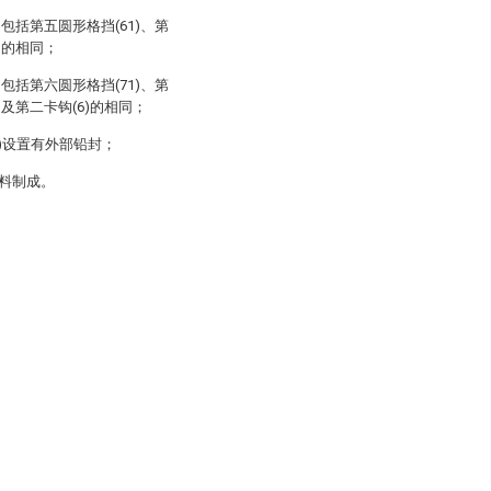
)包括第五圆形格挡(61)、第
)的相同；
)包括第六圆形格挡(71)、第
)及第二卡钩(6)的相同；
2)设置有外部铅封；
料制成。