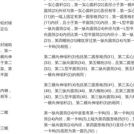
一实心圆杆(22)，第一实心圆杆(22)直径小于第一横
圆筒(23)外径与第一实心圆杆(22)直径相等，第一实
(11)的一端上固定有第一圆形格挡(21)，第一圆形格
(11)内径，且小于第一半圆筒(13)内径，第一L型半
盖铅封辅
一纵向圆筒(24)，第一纵向圆筒(24)外径与第一L型
固定位
向圆筒(24)内径比第一L型半圆筒(23)内径小，第一
(25)，第四螺栓(25)螺纹穿过第一纵向圆筒(24)与第
铅封辅助
一卡钩(5)相抵；
杆、第一
三横向伸
第二横向伸缩杆(3)包括第二圆形格挡(31)、第二实心
套于第二
(33)、第二纵向圆筒(34)、第五螺栓(35)，且第二圆
支架、第
(32)、第二L型半圆筒(33)、第二纵向圆筒(34)、第
一半圆
一横向伸缩杆(2)的相同；
第三横向伸缩杆(4)包括第三圆形格挡(41)、第三实心
筒内侧，
(43)、第三纵向圆筒(44)、第六螺栓(45)，且第三圆
径相等，
(42)、第三L型半圆筒(43)、第三纵向圆筒(44)、第
一横向伸缩杆(2)、第二横向伸缩杆(3)的相同；
第二螺
第一纵向圆筒(24)中嵌套有第一卡钩(5)，第一卡钩
筒(24)内径，第一卡钩(5)上端为第四圆形格挡(51)
第一纵向圆筒(24)内径，第四圆形格挡(51)直径小于
第三螺
一卡钩(5)底部为第一圆孔(52)；