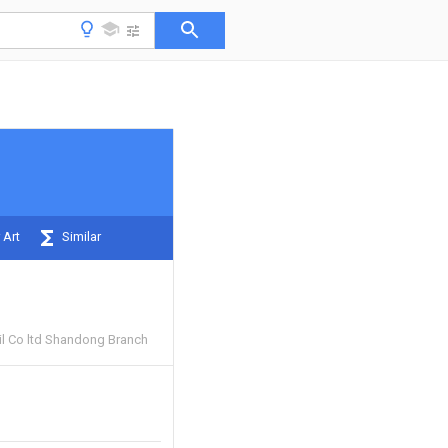
 Art
Similar
il Co ltd Shandong Branch