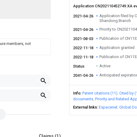
Application CN202110452749.XA e
Application filed by C
2021-04-26
Shandong Branch
Priority to CN202110
2021-04-26
Publication of CN11
2021-08-03
osure members, not
Application granted
2022-11-18
Publication of CN11
2022-11-18
Active
Status
Anticipated expiratio
2041-04-26
Info
Patent citations (11)
Cited by (
documents
Priority and Related App
External links
Espacenet
Global Do
Claims
(1)