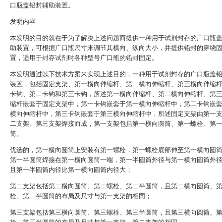
口瓶盖铅封辅助装置。
发明内容
本发明的目的就在于为了解决上述问题而提供一种用于试剂封存的广口瓶
助装置，可根据广口瓶尺寸来调节其横向、纵向大小，并提供铅封的穿绕
置，适用于封存试剂时各种型号广口瓶的铅封固定。
本发明通过以下技术方案来实现上述目的，一种用于试剂封存的广口瓶盖
装置，包括固定支架、第一横向伸缩杆、第二横向伸缩杆、第三横向伸缩
卡钩、第二卡钩和第三卡钩，所述第一横向伸缩杆、第二横向伸缩杆、第
缩杆嵌套于固定支架中，第一卡钩嵌套于第一横向伸缩杆中，第二卡钩嵌
横向伸缩杆中，第三卡钩嵌套于第三横向伸缩杆中，所述固定支架由第一
二支架、第三支架焊接而成，第一支架包括第一横向圆筒、第一螺栓、第
筒。
优选的，第一横向圆筒上安装有第一螺栓，第一螺栓底部伸至第一横向圆
第一半圆筒焊接在第一横向圆筒一端，第一半圆筒外径与第一横向圆筒外
且第一半圆筒内径比第一横向圆筒内径大；
第二支架包括第二横向圆筒、第二螺栓、第二半圆筒，且第二横向圆筒、
栓、第二半圆筒的布局及尺寸与第一支架的相同；
第三支架包括第三横向圆筒、第三螺栓、第三半圆筒，且第三横向圆筒、