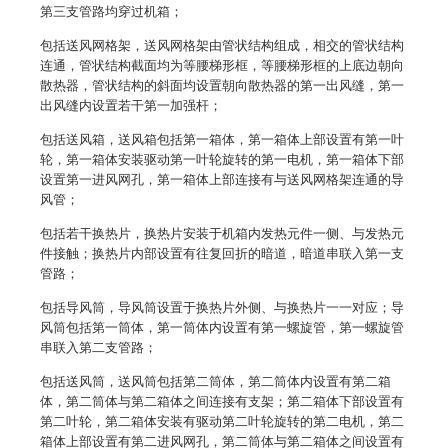
第三支管路均穿过机箱；
包括送风网格架，送风网格架由管状结构组成，相交的管状结构
连通，管状结构截面均为等腰梯形框，等腰梯形框的上底边朝向
散热器，管状结构的斜面均设置朝向散热器的第一出风缝，第一
出风缝内设置若干第一加强杆；
包括送风箱，送风箱包括第一箱体，第一箱体上部设置有第一叶
轮，第一箱体安装驱动第一叶轮旋转的第一电机，第一箱体下部
设置第一进风网孔，第一箱体上部连接有与送风网格架连通的导
风管；
包括若干换热片，换热片安装于机箱内发热元件一侧、与发热元
件接触；换热片内部设置有往复回折的暗道，暗道串联入第一支
管路；
包括导风筒，导风筒设置于换热片外侧、与换热片一一对应；导
风筒包括第一筒体，第一筒体内设置有第一螺旋管，第一螺旋管
串联入第二支管路；
包括送风筒，送风筒包括第二筒体，第二筒体内设置有第二箱
体，第二筒体与第二箱体之间连接有支架；第二箱体下部设置有
第二叶轮，第二箱体安装有驱动第二叶轮旋转的第二电机，第二
箱体上部设置有第二进风网孔，第二筒体与第二箱体之间设置有