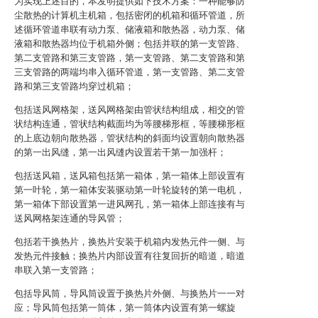
为实现上述目的，本发明提供如下技术方案：一种能够防
尘散热的计算机主机箱，包括密闭的机箱和循环管道，所
述循环管道串联有动力泵、储液箱和散热器，动力泵、储
液箱和散热器均位于机箱外侧；包括并联的第一支管路、
第二支管路和第三支管路，第一支管路、第二支管路和第
三支管路的两端均串入循环管道，第一支管路、第二支管
路和第三支管路均穿过机箱；
包括送风网格架，送风网格架由管状结构组成，相交的管
状结构连通，管状结构截面均为等腰梯形框，等腰梯形框
的上底边朝向散热器，管状结构的斜面均设置朝向散热器
的第一出风缝，第一出风缝内设置若干第一加强杆；
包括送风箱，送风箱包括第一箱体，第一箱体上部设置有
第一叶轮，第一箱体安装驱动第一叶轮旋转的第一电机，
第一箱体下部设置第一进风网孔，第一箱体上部连接有与
送风网格架连通的导风管；
包括若干换热片，换热片安装于机箱内发热元件一侧、与
发热元件接触；换热片内部设置有往复回折的暗道，暗道
串联入第一支管路；
包括导风筒，导风筒设置于换热片外侧、与换热片一一对
应；导风筒包括第一筒体，第一筒体内设置有第一螺旋