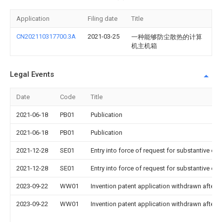
Application
Filing date
Title
CN202110317700.3A
2021-03-25
一种能够防尘散热的计算
机主机箱
Legal Events
Date
Code
Title
2021-06-18
PB01
Publication
2021-06-18
PB01
Publication
2021-12-28
SE01
Entry into force of request for substantive ex
2021-12-28
SE01
Entry into force of request for substantive ex
2023-09-22
WW01
Invention patent application withdrawn after p
2023-09-22
WW01
Invention patent application withdrawn after p