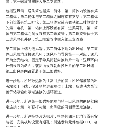
管，第一螺旋管串联入第二支管路；
包括送风筒，送风筒包括第二筒体，第二筒体内设置有第
二箱体，第二筒体与第二箱体之间连接有支架；第二箱体
下部设置有第二叶轮，第二箱体安装有驱动第二叶轮旋转
的第二电机，第二箱体上部设置有第二进风网孔，第二筒
体与第二箱体之间设置有第二螺旋管，第二螺旋管位于第
二进风网孔外侧，第二螺旋管串联入第三支管路；
第二筒体上端为进风端，第二筒体下端为出风端，第二筒
体出风端均连接送风环；送风环与导风筒一一对应，送风
环为空壳结构、固定于导风筒朝向换热片一端；送风环内
环侧设置为斜面，该斜面设置朝向换热片的第二出风缝，
第二出风缝内设置若干第二加强杆。
进一步地，所述散热器为往复回折的管；所述储液箱的出
液端位于下端，储液箱的进液端位于上端；所述动力泵设
置于储液箱出液端连接的循环管道。
进一步地，所述第一加强杆两端与第一出风缝的两侧壁固
定连接；第二加强杆与第二出风缝的两侧壁固定连接。
进一步地，所述换热片为铝片；换热片四角处均设置有安
装板，安装板均设置有通孔；所述发热元件包括CPU、电