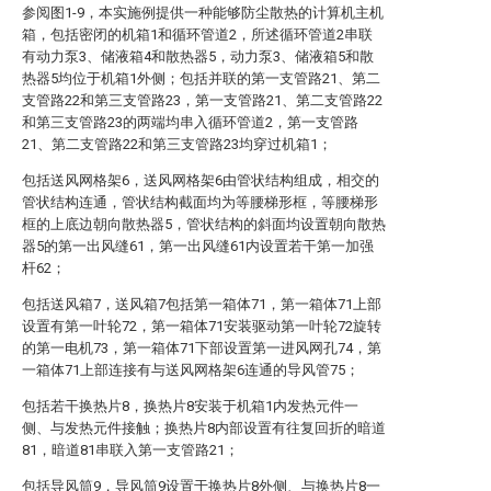
参阅图1-9，本实施例提供一种能够防尘散热的计算机主机
箱，包括密闭的机箱1和循环管道2，所述循环管道2串联
有动力泵3、储液箱4和散热器5，动力泵3、储液箱5和散
热器5均位于机箱1外侧；包括并联的第一支管路21、第二
支管路22和第三支管路23，第一支管路21、第二支管路22
和第三支管路23的两端均串入循环管道2，第一支管路
21、第二支管路22和第三支管路23均穿过机箱1；
包括送风网格架6，送风网格架6由管状结构组成，相交的
管状结构连通，管状结构截面均为等腰梯形框，等腰梯形
框的上底边朝向散热器5，管状结构的斜面均设置朝向散热
器5的第一出风缝61，第一出风缝61内设置若干第一加强
杆62；
包括送风箱7，送风箱7包括第一箱体71，第一箱体71上部
设置有第一叶轮72，第一箱体71安装驱动第一叶轮72旋转
的第一电机73，第一箱体71下部设置第一进风网孔74，第
一箱体71上部连接有与送风网格架6连通的导风管75；
包括若干换热片8，换热片8安装于机箱1内发热元件一
侧、与发热元件接触；换热片8内部设置有往复回折的暗道
81，暗道81串联入第一支管路21；
包括导风筒9，导风筒9设置于换热片8外侧、与换热片8一