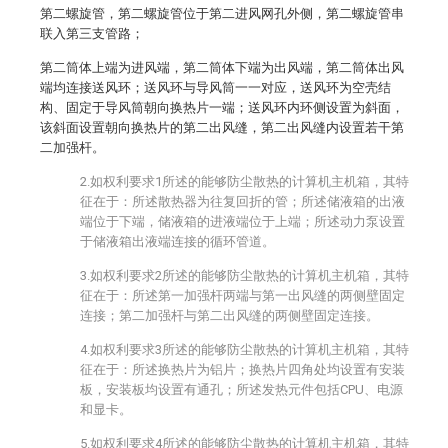
第二螺旋管，第二螺旋管位于第二进风网孔外侧，第二螺旋管串
联入第三支管路；
第二筒体上端为进风端，第二筒体下端为出风端，第二筒体出风
端均连接送风环；送风环与导风筒一一对应，送风环为空壳结
构、固定于导风筒朝向换热片一端；送风环内环侧设置为斜面，
该斜面设置朝向换热片的第二出风缝，第二出风缝内设置若干第
二加强杆。
2.如权利要求1所述的能够防尘散热的计算机主机箱，其特
征在于：所述散热器为往复回折的管；所述储液箱的出液
端位于下端，储液箱的进液端位于上端；所述动力泵设置
于储液箱出液端连接的循环管道。
3.如权利要求2所述的能够防尘散热的计算机主机箱，其特
征在于：所述第一加强杆两端与第一出风缝的两侧壁固定
连接；第二加强杆与第二出风缝的两侧壁固定连接。
4.如权利要求3所述的能够防尘散热的计算机主机箱，其特
征在于：所述换热片为铝片；换热片四角处均设置有安装
板，安装板均设置有通孔；所述发热元件包括CPU、电源
和显卡。
5.如权利要求4所述的能够防尘散热的计算机主机箱，其特