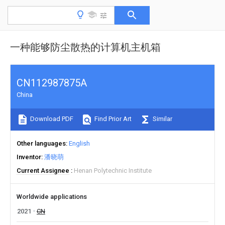
一种能够防尘散热的计算机主机箱
CN112987875A
China
Download PDF
Find Prior Art
Similar
Other languages
English
Inventor
潘晓萌
Current Assignee
Henan Polytechnic Institute
Worldwide applications
2021
CN