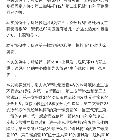
侧壁固定连接；第二加强杆112与第二出风缝111的两侧壁
固定连接。
本实施例中，所述换热片8为铝片；换热片8四角处均设置
有安装板82，安装板82均设置有通孔；所述发热元件包括
CPU、电源和显卡。
本实施例中，所述第一螺旋管92和第二螺旋管107均为金
属管。
本实施例中，所述第二筒体101出风端与送风环11内部连
通，送风环11的中心线和导风筒9的中心线位于同一条直
线上。
本发明实施时，动力泵3带动储液箱4内的冷却液体通过循
环管道2分别进入第一支管路21、第二支管路22和第三支
管路23。第一支管路21的冷却液体流经与发热元件接触的
换热片8，直接为换热片8和发热元件降温；第二支管路22
的冷却液体流经导风筒9的第一螺旋管92，当空气穿过第
一筒体91使，第一螺旋管92使第一筒体91内的空气冷却，
冷却空气排向换热片8，进一步实现换热片8和发热元件的
降温；第三支管路23的冷却液体流经送风筒10的第二螺旋
管107，第二螺旋管107位于送风筒10的进风端，送风筒10