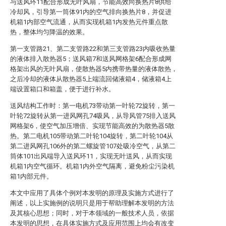
与送风环11配合形成无叶风扇，节能高效向换热片8供给
冷却风，引导第一筒体91内的空气排向换热片8，并促进
机箱1内部空气流通，从而实现机箱1内发热元件重点散
热，整体均匀降温的效果。
第一支管路21、第二支管路22和第三支管路23内吸收热量
的液体排入散热器5；送风箱7和送风网格架6配合形成网
格架出风的无叶风扇，使散热器5内携带热量的液体散热，
之后冷却的液体从散热器5上端流回储液箱4，储液箱4上
端设置箱口和箱盖，便于进行补水。
送风结构工作时：第一电机73带动第一叶轮72旋转，第一
叶轮72旋转从第一进风网孔74吸风，从导风管75排入送风
网格架6，使空气加压增倍、实现节能高效的为散热器5散
热。第二电机105带动第二叶轮104旋转，第二叶轮104从
第二进风网孔106外的第二螺旋管107处吸冷空气，从第二
筒体101出风端导入送风环11，实现无叶送风，从而实现
机箱1内空气循环。机箱1内外空气隔离，避免粉尘污染机
箱1内部元件。
本文中应用了具体个例对本发明的原理及实施方式进行了
阐述，以上实施例的说明只是用于帮助理解本发明的方法
及其核心思想；同时，对于本领域的一般技术人员，依据
本发明的思想，在具体实施方式及应用范围上均会有改变