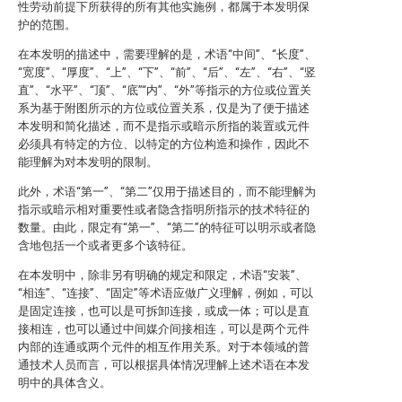
性劳动前提下所获得的所有其他实施例，都属于本发明保
护的范围。
在本发明的描述中，需要理解的是，术语“中间”、“长度”、
“宽度”、“厚度”、“上”、“下”、“前”、“后”、“左”、“右”、“竖
直”、“水平”、“顶”、“底”“内”、“外”等指示的方位或位置关
系为基于附图所示的方位或位置关系，仅是为了便于描述
本发明和简化描述，而不是指示或暗示所指的装置或元件
必须具有特定的方位、以特定的方位构造和操作，因此不
能理解为对本发明的限制。
此外，术语“第一”、“第二”仅用于描述目的，而不能理解为
指示或暗示相对重要性或者隐含指明所指示的技术特征的
数量。由此，限定有“第一”、“第二”的特征可以明示或者隐
含地包括一个或者更多个该特征。
在本发明中，除非另有明确的规定和限定，术语“安装”、
“相连”、“连接”、“固定”等术语应做广义理解，例如，可以
是固定连接，也可以是可拆卸连接，或成一体；可以是直
接相连，也可以通过中间媒介间接相连，可以是两个元件
内部的连通或两个元件的相互作用关系。对于本领域的普
通技术人员而言，可以根据具体情况理解上述术语在本发
明中的具体含义。