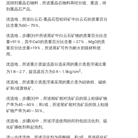
泥得到重晶石物料，所述重晶石物料再经分级、重选，得
到重晶石产品。
优选地，所述白云石-重晶石型铅锌矿中白云石的质量百分
比含量为60～70％。
优选地，步骤(3)中所述尾矿中白云石矿物的质量百分比含
量>91％，其中CaO的质量百分比含量＞27％，MgO的质
量百分比含量>19％，所述尾矿可作为耐火初级材料使
用。
优选地，所述重介质旋流器分选采用的重介质悬浮液比重
2
为1.8～2.7，旋流器压力为0.9～1.5kg/cm
。
优选地，所述重介质悬浮液采用的重介质为硅铁粉、磁铁
矿和/或黄铁矿。
优选地，步骤(3)中，所述精矿相对洗矿后的筛上粒级矿物
产率为45～60％；和/或，所述尾矿相对洗矿后的筛上粒级
矿物产率为40～55％。
优选地，步骤(4)中，所述浮选使用的药剂包括活化剂、硫
化矿捕收剂和起泡剂。
进一步优选地，所述活化剂为硫酸铜，和/或，所述硫化矿