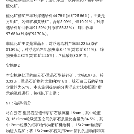
硫化矿。
硫化矿精矿产率对浮选给料44.78％(原矿25.86％)，主要是
方铅矿、闪锌矿和黄铁矿，含铅3.09％、锌10.91％，对浮
选给料铅回收率91.59％(对原矿88.33％)、锌回收率
97.68％(对原矿94.70％)。
非硫化矿主要是重晶石，对浮选给料产率55.22％(原矿
31.89％)，对浮选给料铅损失率8.41％(对原矿8.11％)、锌
损失率2.32％(对原矿2.25％)，含硫酸钡30.91％。
实施例2
本实施例处理的白云石-重晶石型铅锌矿，含铅0.97％、锌
3.33％，重晶石矿物的含量约为16％，脉石白云石的矿物
含量约为67％。本实施例提供的分离浮选方法参照图1所
示的流程进行，包括以下步骤：
S1：破碎-筛分
将白云石-重晶石型铅锌矿矿石破碎至-15mm，其中粒度
在-15+2mm粒级范围之间的矿石质量比含量为84.5％，其
中-2mm粒级的细矿物作为磨矿机给料，-15+2mm粒级矿
物进入洗矿；将-15+2mm矿石采用2mm筛孔的振动筛和高