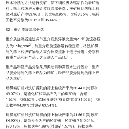
压水冲洗的方法进行洗矿，筛下细粒级浓缩后作为磨矿给
料，筛上粒级进入重介质旋流器分选，洗矿得到的筛上粒
级对原矿产率83.96％，其含铅0.96％、含锌3.36％，铅锌
回收率分别为83.12％和85.44％；
S2：重介质旋流器分选
重介质旋流器通过调节重介质悬浮液比重为2.7和旋流器压
2
力为0.9kg/cm
，待重介质旋流器运转稳定后，将洗矿得
到的筛上粒级矿物给入重介质旋流器中进行分选，分别获
得重产品和轻产品，之后进入产品脱介；
重产品和轻产品分别采用振动筛和高压水进行脱介，重产
品脱介得到的筛上产品为精矿，轻产品脱介得到的筛上产
品为尾矿。
所得精矿相对洗矿得到的筛上粒级产率为58.44％(对原矿
49.07％)，是硫化矿和重晶石为主的重矿物，含铅
1.62％、锌5.62％，铅回收率97.78％(对原矿81.56％)、锌
回收率94.39％(对原矿83.54％)。
所得尾矿相对洗矿所得的筛上粒级产率为41.56％(对原矿
34.90％)，是白云石为主的轻矿物，轻矿物含铅0.04％、
锌0.18％，铅损失率1.88％(对原矿1.57％)、锌损失率