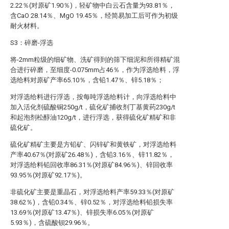
2.22％(对原矿1.90％)，轻矿物中白云石含量为93.81％，
含CaO 28.14％、MgO 19.45％，经简易加工后可作为初级
耐火材料。
S3：碎磨-浮选
将-2mm粒级的细矿物、洗矿得到的筛下细泥和所得精矿混
合进行碎磨，至细度-0.075mm占46％，作为浮选给料，浮
选给料对原矿产率65.10％，含铅1.47％、锌5.18％；
对浮选给料进行浮选，按每吨浮选给料计，向浮选给料中
加入活化剂硫酸铜250g/t，硫化矿捕收剂丁基黄药230g/t
和起泡剂松醇油120g/t，进行浮选，获得硫化矿精矿和非
硫化矿。
硫化矿精矿主要是方铅矿、闪锌矿和黄铁矿，对浮选给料
产率40.67％(对原矿26.48％)，含铅3.16％、锌11.82％，
对浮选给料铅回收率86.31％(对原矿84.96％)、锌回收率
93.95％(对原矿92.17％)。
非硫化矿主要是重晶石，对浮选给料产率59.33％(对原矿
38.62％)，含铅0.34％、锌0.52％，对浮选给料铅损失率
13.69％(对原矿13.47％)、锌损失率6.05％(对原矿
5.93％)，含硫酸钡29.96％。