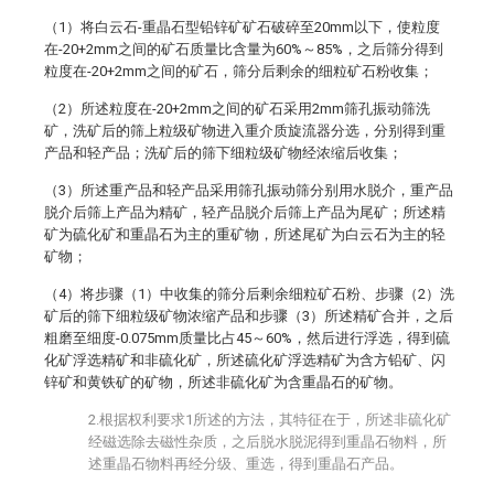
（1）将白云石-重晶石型铅锌矿矿石破碎至20mm以下，使粒度
在-20+2mm之间的矿石质量比含量为60%～85%，之后筛分得到
粒度在-20+2mm之间的矿石，筛分后剩余的细粒矿石粉收集；
（2）所述粒度在-20+2mm之间的矿石采用2mm筛孔振动筛洗
矿，洗矿后的筛上粒级矿物进入重介质旋流器分选，分别得到重
产品和轻产品；洗矿后的筛下细粒级矿物经浓缩后收集；
（3）所述重产品和轻产品采用筛孔振动筛分别用水脱介，重产品
脱介后筛上产品为精矿，轻产品脱介后筛上产品为尾矿；所述精
矿为硫化矿和重晶石为主的重矿物，所述尾矿为白云石为主的轻
矿物；
（4）将步骤（1）中收集的筛分后剩余细粒矿石粉、步骤（2）洗
矿后的筛下细粒级矿物浓缩产品和步骤（3）所述精矿合并，之后
粗磨至细度-0.075mm质量比占45～60%，然后进行浮选，得到硫
化矿浮选精矿和非硫化矿，所述硫化矿浮选精矿为含方铅矿、闪
锌矿和黄铁矿的矿物，所述非硫化矿为含重晶石的矿物。
2.根据权利要求1所述的方法，其特征在于，所述非硫化矿
经磁选除去磁性杂质，之后脱水脱泥得到重晶石物料，所
述重晶石物料再经分级、重选，得到重晶石产品。