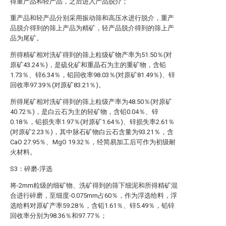
得重产品和轻产品，之后进入产品脱介；
重产品和轻产品分别采用振动筛和高压水进行脱介，重产
品脱介得到的筛上产品为精矿，轻产品脱介得到的筛上产
品为尾矿。
所得精矿相对洗矿得到的筛上粒级矿物产率为51.50％(对
原矿43.24％)，是硫化矿和重晶石为主的重矿物，含铅
1.73％、锌6.34％，铅回收率98.03％(对原矿81.49％)、锌
回收率97.39％(对原矿83.21％)。
所得尾矿相对洗矿得到的筛上粒级产率为48.50％(对原矿
40.72％)，是白云石为主的轻矿物，含铅0.04％、锌
0.18％，铅损失率1.97％(对原矿1.64％)、锌损失率2.61％
(对原矿2.23％)，其中脉石矿物白云石含量为93.21％，含
CaO 27.95％、MgO 19.32％，经简易加工后可作为初级耐
火材料。
S3：碎磨-浮选
将-2mm粒级的细矿物、洗矿得到的筛下细泥和所得精矿混
合进行碎磨，至细度-0.075mm占60％，作为浮选给料，浮
选给料对原矿产率59.28％，含铅1.61％、锌5.49％，铅锌
回收率分别为98.36％和97.77％；