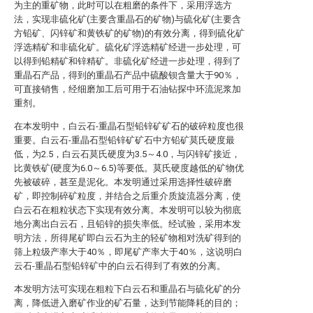
为主的重矿物，此时可以在粗磨的条件下，采用浮选方
法，实现非硫化矿(主要含重晶石的矿物)与硫化矿(主要含
方铅矿、闪锌矿和黄铁矿的矿物)的有效分离，得到硫化矿
浮选精矿和非硫化矿。硫化矿浮选精矿经进一步处理，可
以得到铅精矿和锌精矿。非硫化矿经进一步处理，得到了
重晶石产品，得到的重晶石产品中硫酸钡含量大于90％，
可直接销售，经细磨加工后可用于石油钻探中环流泥浆加
重剂。
在本发明中，白云石-重晶石型铅锌矿矿石的破碎粒度也很
重要。白云石-重晶石型铅锌矿矿石中方铅矿莫氏硬度最
低，为2.5，白云石莫氏硬度为3.5～4.0，与闪锌矿接近，
比黄铁矿(硬度为6.0～6.5)等要低。莫氏硬度越低的矿物优
先被破碎，甚至是泥化。本发明通过采用选择性破碎磨
矿，即控制碎矿粒度，并结合之后重介质旋流器分离，使
白云石在粗粒状态下实现有效分离。本发明可以较为彻底
地分离出白云石，且铅锌的损失率低。经试验，采用本发
明方法，所得尾矿即白云石为主的轻矿物相对洗矿得到的
筛上粒级产率大于40％，即尾矿产率大于40％，这说明白
云石-重晶石型铅锌矿中的白云石得到了有效的分离。
本发明方法可实现在粗粒下白云石和重晶石与硫化矿的分
离，降低进入磨矿作业的矿石量，达到节能降耗的目的；