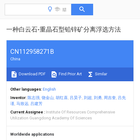
一种白云石-重晶石型铅锌矿分离浮选方法
CN112958271B
China
Download PDF
Find Prior Art
Similar
Other languages
English
Inventor
陈志强
饶金山
胡红喜
吕昊子
刘超
刘勇
周吉奎
吕先
谨
马致远
吕建芳
Current Assignee
Institute Of Resources Comprehensive
Utilization Guangdong Academy Of Sciences
Worldwide applications