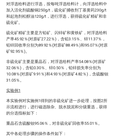
对浮选给料进行浮选，按每吨浮选给料计，向浮选给料中
加入活化剂硫酸铜250g/t，硫化矿捕收剂丁基黄药230g/t
和起泡剂松醇油120g/t，进行浮选，获得硫化矿精矿和非
硫化矿。
硫化矿精矿主要是方铅矿、闪锌矿和黄铁矿，对浮选给料
产率45.92％(对原矿27.22％)，含铅3.15％、锌11.37％，
铅锌回收率分别为89.92％(对原矿88.49％)和95.07％(对原
矿92.95％)。
非硫化矿主要是重晶石，对浮选给料产率54.08％(对原矿
32.06％)，含铅0.30％、锌0.50％，铅锌损失率分别为
10.08％(对原矿9.91％)和4.93％(对原矿4.82％)，含硫酸钡
31.05％。
实验例1
本实验例对实施例1得到的非硫化矿进一步处理，按图2所
示流程进行，进行磁选除杂、脱水脱泥和分级重选，获得
的分选指标如下：
重晶石含硫酸钡95.06％，对非硫化矿回收率55.01％。
其中各处理步骤的操作条件如下：