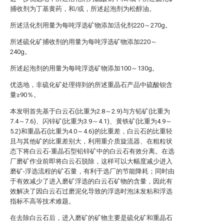
捕收剂为丁基黄药，和/或，所述起泡剂为松醇油。
所述活化剂用量为每吨浮选矿物添加活化剂220～270g。
所述硫化矿捕收剂的用量为每吨浮选矿物添加220～
240g。
所述起泡剂的用量为每吨浮选矿物添加100～130g。
优选地，非硫化矿处理得到的所述重晶石产品中硫酸钡含
量≥90％。
本发明首先基于白云石(比重为2.8～2.9)与方铅矿(比重为
7.4～7.6)、闪锌矿(比重为3.9～4.1)、黄铁矿(比重为4.9～
5.2)和重晶石(比重为4.0～4.6)的比重差，白云石的比重轻
且与其他矿的比重差别大，利用重介质旋流器、在粗粒状
态下将白云石-重晶石型铅锌矿中的白云石有效分离。在选
厂磨矿作业前即将白云石脱除，这样可以大幅度减少进入
磨矿-浮选流程的矿石量，有利于选厂的节能降耗；同时由
于有效减少了进入磨矿浮选的白云石矿物的含量，因此有
效解决了因白云石过磨泥化导致的浮选时泡沫发粘和浮选
指标不高等技术难题。
在去除白云石后，进入磨矿的矿物主要是硫化矿和重晶石