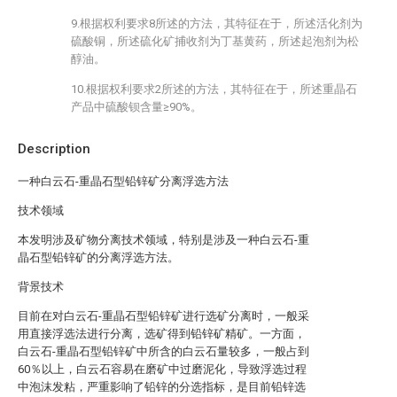
9.根据权利要求8所述的方法，其特征在于，所述活化剂为
硫酸铜，所述硫化矿捕收剂为丁基黄药，所述起泡剂为松
醇油。
10.根据权利要求2所述的方法，其特征在于，所述重晶石
产品中硫酸钡含量≥90%。
Description
一种白云石-重晶石型铅锌矿分离浮选方法
技术领域
本发明涉及矿物分离技术领域，特别是涉及一种白云石-重
晶石型铅锌矿的分离浮选方法。
背景技术
目前在对白云石-重晶石型铅锌矿进行选矿分离时，一般采
用直接浮选法进行分离，选矿得到铅锌矿精矿。一方面，
白云石-重晶石型铅锌矿中所含的白云石量较多，一般占到
60％以上，白云石容易在磨矿中过磨泥化，导致浮选过程
中泡沫发粘，严重影响了铅锌的分选指标，是目前铅锌选