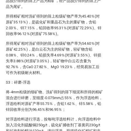
品脱介得到的筛上产品为精矿，轻产品脱介得到的筛上产
品为尾矿。
所得精矿相对洗矿得到的筛上粒级矿物产率为45.40％(对
原矿35.13％)，是硫化矿和重晶石为主的重矿物，含铅
2.03％、锌7.15％，铅回收率95.31％(对原矿72.29％)、锌
回收率96.12％(对原矿75.58％)。
所得尾矿相对洗矿得到的筛上粒级矿物产率为54.60％(对
原矿42.25％)，是白云石为主的轻矿物，轻矿物含铅
0.08％、锌0.24％，铅损失率4.69％(对原矿3.55％)、锌损
失率3.88％(对原矿3.05％)，轻矿物中白云石含量为
92.76％，含CaO 27.82％、MgO 19.23％，经简易加工后
可作为初级耐火材料。
S3：碎磨-浮选
将-4mm粒级的细矿物、洗矿得到的筛下细泥和所得的精矿
混合进行碎磨，至细度-0.075mm占55％，作为浮选给料，
浮选给料对原矿产率55.75％，含铅1.62％、锌5.58％，铅
锌回收率分别为96.45％和96.95％；
对浮选给料进行浮选，按每吨浮选给料计，向浮选给料中
加入活化剂硫酸铜250g/t，硫化矿捕收剂丁基黄药230g/t
和起泡剂松醇油120g/t，进行浮选，获得硫化矿精矿和非