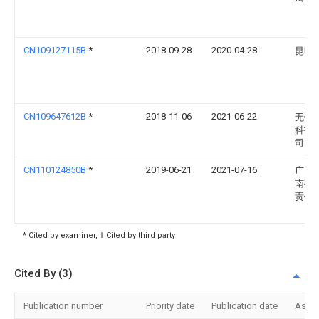
CN109127115B
*
2018-09-28
2020-04-28
昆明
CN109647612B
*
2018-11-06
2021-06-22
无锡
科技
司
CN110124850B
*
2019-06-21
2021-07-16
广西
南矿
责任
* Cited by examiner, † Cited by third party
Cited By (3)
Publication number
Priority date
Publication date
Assi