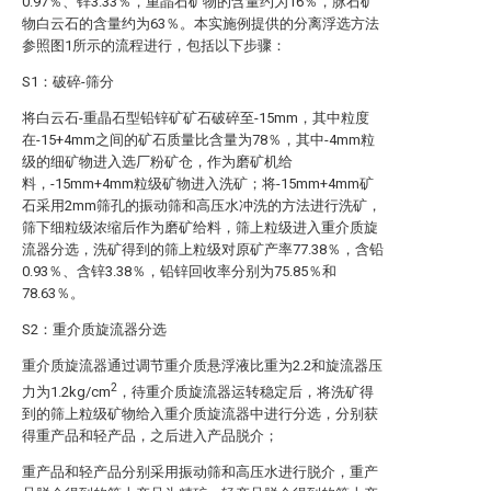
0.97％、锌3.33％，重晶石矿物的含量约为16％，脉石矿
物白云石的含量约为63％。本实施例提供的分离浮选方法
参照图1所示的流程进行，包括以下步骤：
S1：破碎-筛分
将白云石-重晶石型铅锌矿矿石破碎至-15mm，其中粒度
在-15+4mm之间的矿石质量比含量为78％，其中-4mm粒
级的细矿物进入选厂粉矿仓，作为磨矿机给
料，-15mm+4mm粒级矿物进入洗矿；将-15mm+4mm矿
石采用2mm筛孔的振动筛和高压水冲洗的方法进行洗矿，
筛下细粒级浓缩后作为磨矿给料，筛上粒级进入重介质旋
流器分选，洗矿得到的筛上粒级对原矿产率77.38％，含铅
0.93％、含锌3.38％，铅锌回收率分别为75.85％和
78.63％。
S2：重介质旋流器分选
重介质旋流器通过调节重介质悬浮液比重为2.2和旋流器压
2
力为1.2kg/cm
，待重介质旋流器运转稳定后，将洗矿得
到的筛上粒级矿物给入重介质旋流器中进行分选，分别获
得重产品和轻产品，之后进入产品脱介；
重产品和轻产品分别采用振动筛和高压水进行脱介，重产