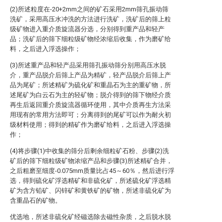
(2)所述粒度在-20+2mm之间的矿石采用2mm筛孔振动筛
洗矿，采用高压水冲洗的方法进行洗矿，洗矿后的筛上粒
级矿物进入重介质旋流器分选，分别得到重产品和轻产
品；洗矿后的筛下细粒级矿物经浓缩后收集，作为磨矿给
料，之后进入浮选操作；
(3)所述重产品和轻产品采用筛孔振动筛分别用高压水脱
介，重产品脱介后筛上产品为精矿，轻产品脱介后筛上产
品为尾矿；所述精矿为硫化矿和重晶石为主的重矿物，所
述尾矿为白云石为主的轻矿物；脱介得到的筛下物经介质
再生后返回重介质旋流器循环使用，其中介质再生方法采
用现有的常用方法即可；分离得到的尾矿可以作为耐火初
级材料使用；得到的精矿作为磨矿给料，之后进入浮选操
作；
(4)将步骤(1)中收集的筛分后剩余细粒矿石粉、步骤(2)洗
矿后的筛下细粒级矿物浓缩产品和步骤(3)所述精矿合并，
之后粗磨至细度-0.075mm质量比占45～60％，然后进行浮
选，得到硫化矿浮选精矿和非硫化矿，所述硫化矿浮选精
矿为含方铅矿、闪锌矿和黄铁矿的矿物，所述非硫化矿为
含重晶石的矿物。
优选地，所述非硫化矿经磁选除去磁性杂质，之后脱水脱