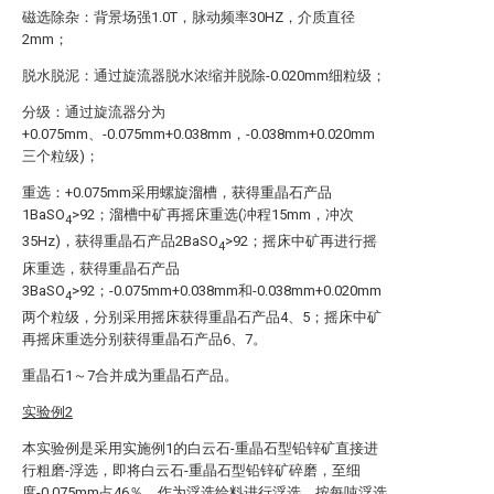
磁选除杂：背景场强1.0T，脉动频率30HZ，介质直径
2mm；
脱水脱泥：通过旋流器脱水浓缩并脱除-0.020mm细粒级；
分级：通过旋流器分为
+0.075mm、-0.075mm+0.038mm，-0.038mm+0.020mm
三个粒级)；
重选：+0.075mm采用螺旋溜槽，获得重晶石产品
1BaSO
>92；溜槽中矿再摇床重选(冲程15mm，冲次
4
35Hz)，获得重晶石产品2BaSO
>92；摇床中矿再进行摇
4
床重选，获得重晶石产品
3BaSO
>92；-0.075mm+0.038mm和-0.038mm+0.020mm
4
两个粒级，分别采用摇床获得重晶石产品4、5；摇床中矿
再摇床重选分别获得重晶石产品6、7。
重晶石1～7合并成为重晶石产品。
实验例2
本实验例是采用实施例1的白云石-重晶石型铅锌矿直接进
行粗磨-浮选，即将白云石-重晶石型铅锌矿碎磨，至细
度-0.075mm占46％，作为浮选给料进行浮选，按每吨浮选