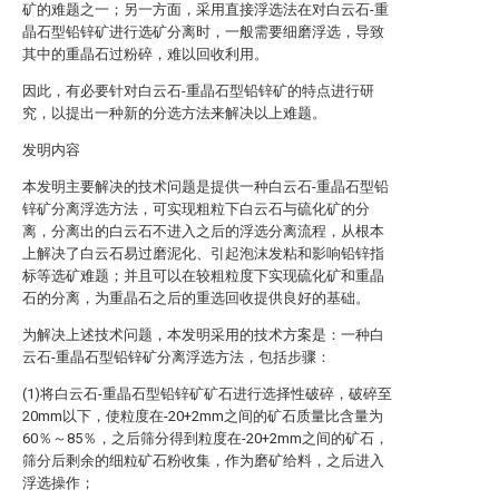
矿的难题之一；另一方面，采用直接浮选法在对白云石-重
晶石型铅锌矿进行选矿分离时，一般需要细磨浮选，导致
其中的重晶石过粉碎，难以回收利用。
因此，有必要针对白云石-重晶石型铅锌矿的特点进行研
究，以提出一种新的分选方法来解决以上难题。
发明内容
本发明主要解决的技术问题是提供一种白云石-重晶石型铅
锌矿分离浮选方法，可实现粗粒下白云石与硫化矿的分
离，分离出的白云石不进入之后的浮选分离流程，从根本
上解决了白云石易过磨泥化、引起泡沫发粘和影响铅锌指
标等选矿难题；并且可以在较粗粒度下实现硫化矿和重晶
石的分离，为重晶石之后的重选回收提供良好的基础。
为解决上述技术问题，本发明采用的技术方案是：一种白
云石-重晶石型铅锌矿分离浮选方法，包括步骤：
(1)将白云石-重晶石型铅锌矿矿石进行选择性破碎，破碎至
20mm以下，使粒度在-20+2mm之间的矿石质量比含量为
60％～85％，之后筛分得到粒度在-20+2mm之间的矿石，
筛分后剩余的细粒矿石粉收集，作为磨矿给料，之后进入
浮选操作；