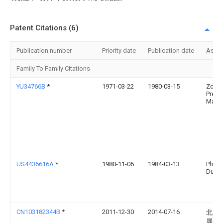
Patent Citations (6)
Publication number
Priority date
Publication date
Assi
Family To Family Citations
YU34766B
*
1971-03-22
1980-03-15
Zdru
Predu
Magn
US4436616A
*
1980-11-06
1984-03-13
Phili
Dufou
CN103182344B
*
2011-12-30
2014-07-16
北京
属研