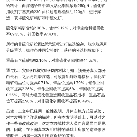
给料计，向浮选给料中加入活化剂硫酸铜250g/t，硫化矿
捕收剂丁基黄药230g/t和起泡剂松醇油120g/t，进行浮
选，获得硫化矿精矿和非硫化矿。
硫化矿精矿含铅2.38％、含锌9.12％，对浮选给料铅回收
率89.33％、锌回收率97.43％。
所得的非硫化矿按图2所示流程进行磁选除杂、脱水脱泥和
分级重选，操作条件同实验例1，获得的分选指标如下：
重晶石含硫酸钡92.16％，对非硫化矿回收率44.52％。
通过以上实验例1和实验例2的对比可知，预先分离大部分
白云石，之后再粗磨浮选，可改善铅锌浮选指标，硫化矿
精矿铅品位可提高0.71％、锌品位提高1.79％，铅作业回
收率提高2.26％、锌作业回收率提高5％，锌回收率提高
0.25％。同时大幅度改善重选回收重晶石指标，重晶石品
位可提高2.90％，对非硫化矿回收率提高10.49％。
虽然，上文中已经用一般性说明、具体实施方式及试验，
对本发明作了详尽的描述，但在本发明基础上，可以对之
作一些修改或改进，这对本领域技术人员而言是显而易见
的。因此，在不偏离本发明精神的基础上所做的这些修改
或改进，均属于本发明要求保护的范围。