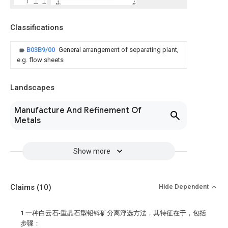
Classifications
B03B9/00
General arrangement of separating plant,
e.g. flow sheets
Landscapes
Manufacture And Refinement Of
Metals
Show more
Claims
(10)
Hide Dependent
1.一种白云石-重晶石型铅锌矿分离浮选方法，其特征在于，包括
步骤：