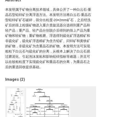
Abstract
本发明属于矿物分离技术领域，具体公开了一种白云石‑重
晶石型铅锌矿分离浮选方法。本发明方法将白云石‑重晶石
型铅锌矿矿石破碎，筛分出粒度‑20+2mm矿石，之后经洗
矿后的筛上粒级矿物进入重介质旋流器分选得到重产品和
轻产品；重产品、轻产品分别脱介后得到的筛上产品为重
矿物和轻矿物；重矿物粗磨、浮选得到硫化矿浮选精矿和
非硫化矿，硫化矿浮选精矿为含方铅矿、闪锌矿和黄铁矿
的矿物，非硫化矿为含重晶石的矿物。本发明方法可实现
粗粒下白云石与硫化矿的分离，从根本上解决了白云石易
过磨泥化、引起泡沫发粘和影响铅锌指标等难题；并且可
以在较粗粒度下实现硫化矿和重晶石的分离，为重晶石之
后的重选回收提供基础。
Images (
2
)