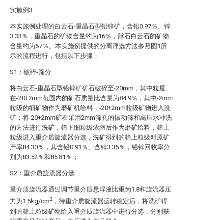
实施例3
本实施例处理的白云石-重晶石型铅锌矿，含铅0.97％、锌
3.33％，重晶石的矿物含量约为16％，脉石白云石的矿物
含量约为67％。本实施例提供的分离浮选方法参照图1所
示的流程进行，包括以下步骤：
S1：破碎-筛分
将白云石-重晶石型铅锌矿矿石破碎至-20mm，其中粒度
在-20+2mm范围内的矿石质量比含量为84.9％，其中-2mm
粒级的细矿物作为磨矿机给料，-20+2mm粒级矿物进入洗
矿；将-20+2mm矿石采用2mm筛孔的振动筛和高压水冲洗
的方法进行洗矿，筛下细粒级浓缩后作为磨矿给料，筛上
粒级进入重介质旋流器分选，洗矿得到的筛上粒级对原矿
产率84.30％，其含铅0.91％、含锌3.35％，铅锌回收率分
别为83.52％和85.81％；
S2：重介质旋流器分选
重介质旋流器通过调节重介质悬浮液比重为1.8和旋流器压
2
力为1.5kg/cm
，待重介质旋流器运转稳定后，将洗矿得
到的筛上粒级矿物给入重介质旋流器中进行分选，分别获