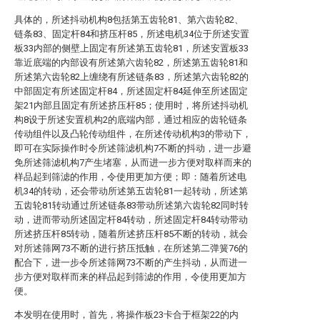
具体的，所述抖动机构8包括第五齿轮81、第六齿轮82、
链条83、固定杆84和挤压杆85，所述电机34位于所述安置
板33内部的侧壁上固定有所述第五齿轮81，所述安置板33
靠近底端的内部设有所述第六齿轮82，所述第五齿轮81和
所述第六齿轮82上缠绕有所述链条83，所述第六齿轮82的
中部固定有所述固定杆84，所述固定杆84延伸至所述固定
架21内部且固定有所述挤压杆85；使用时，将所述抖动机
构8设于所述安置机构2的底端内部，通过相应的齿轮链条
传动组件以及凸轮传动组件，在所述传动机构3的带动下，
即可在实际操作时令所述筛滤机构7不断的抖动，进一步避
免所述筛滤机构7产生堵塞，从而进一步方便对取样而来的
样品起到筛滤的作用，令使用更加方便；即：随着所述电
机34的转动，还会带动所述第五齿轮81一起转动，所述第
五齿轮81转动通过所述链条83带动所述第六齿轮82同时转
动，进而带动所述固定杆84转动，所述固定杆84转动带动
所述挤压杆85转动，随着所述挤压杆85不断的转动，就会
对所述筛网73不断的进行挤压抵触，在所述第二弹簧76的
配合下，进一步令所述筛网73不断的产生抖动，从而进一
步方便对取样而来的样品起到筛滤的作用，令使用更加方
便。
本发明在使用时，首先，将操作板23卡合于框架22的内