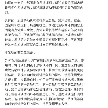
抽屉的一侧的中部固定有所述握柄，所述抽屉的底端内部
设有多个所述滚珠，所述滚珠滚动于所述固定架的底端内
部。
具体的，所述抖动机构包括第五齿轮、第六齿轮、链条、
固定杆和挤压杆，所述电机位于所述安置板内部的侧壁上
固定有所述第五齿轮，所述安置板靠近底端的内部设有所
述第六齿轮，所述第五齿轮和所述第六齿轮上缠绕有所述
链条，所述第六齿轮的中部固定有所述固定杆，所述固定
杆延伸至所述固定架内部且固定有所述挤压杆。
本发明的有益效果是：
(1)本发明所述的可调节传输距离的间歇性传送生产线，使
用时，将传动机构设于底板顶部的一侧，通过相应的电机
齿轮传动组件以及伸缩杆组件，从而方便带动操作机构同
时移动，完成自动对物料进行取样的操作，使得使用更加
方便；即：实际操作时，使用者可将电机接通电源，则电
机转动带动第一齿轮转动，第一齿轮转动带动第二齿轮转
动，第二齿轮转动带动定位柱转动，随着定位柱不断的转
动，就会带动传动环不断的进行升降，进而带动连杆同时
移动，连杆移动就会带动操作机构同时移动，从而能够自
动对物料进行取样的操作，使得使用更加方便。