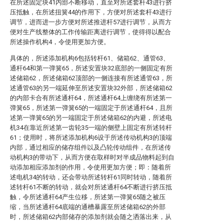
在所述固定块41内部不断移动，直至对所述套杆43进行挤
压抵触，在所述扭簧44的作用下，方便对所述套杆43进行
调节，进而进一步方便对所述推进杆57进行调节，从而方
便对生产线整体的工作传输距离进行调节，使得得以配合
所述操作机构4，令使用更加方便。
具体的，所述添加机构6包括转杆61、储箱62、通管63、
通杆64和第一弹簧65，所述安置块32底部的一侧固定有所
述储箱62，所述储箱62顶部的一侧连接有所述通管63，所
述通管63的另一端延伸至所述安置块32外部，所述储箱62
的内部卡合有所述通杆64，所述通杆64上缠绕有所述第一
弹簧65，所述第一弹簧65的一端固定于所述通杆64，且所
述第一弹簧65的另一端固定于所述储箱62的内避，所述电
机34在靠近所述第一齿轮35一端的侧壁上固定有所述转杆
61；使用时，将所述添加机构6设于所述传动机构3的顶端
内部，通过相应的储存组件以及凸轮传动组件，在所述传
动机构3的带动下，从而方便在取样时对半成品物料起到自
动添加相应添加剂的作用，令使用更加方便；即：随着所
述电机34的转动，还会带动所述转杆61同时转动，随着所
述转杆61不断的转动，就会对所述通杆64不断进行挤压抵
触，令所述通杆64产生位移，所述第一弹簧65随之被压
缩，当所述通杆64底端的通槽暴露至所述储箱62的外部
时，所述储箱62内部储存的添加剂就会随之洒落出来，从