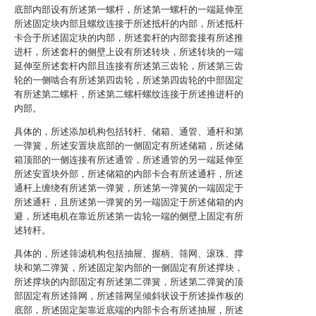
底部内部设有所述第一螺杆，所述第一螺杆的一端延伸至
所述固定块内部且螺纹连接于所述抵杆的内部，所述抵杆
卡合于所述固定块的内部，所述套杆的内部套接有所述推
进杆，所述套杆的侧壁上设有所述转块，所述转块的一端
延伸至所述套杆内部且连接有所述第三齿轮，所述第三齿
轮的一侧啮合有所述第四齿轮，所述第四齿轮的中部固定
有所述第二螺杆，所述第二螺杆螺纹连接于所述推进杆的
内部。
具体的，所述添加机构包括转杆、储箱、通管、通杆和第
一弹簧，所述安置块底部的一侧固定有所述储箱，所述储
箱顶部的一侧连接有所述通管，所述通管的另一端延伸至
所述安置块外部，所述储箱的内部卡合有所述通杆，所述
通杆上缠绕有所述第一弹簧，所述第一弹簧的一端固定于
所述通杆，且所述第一弹簧的另一端固定于所述储箱的内
避，所述电机在靠近所述第一齿轮一端的侧壁上固定有所
述转杆。
具体的，所述筛滤机构包括抽屉、握柄、筛网、滚珠、撑
块和第二弹簧，所述固定架内部的一侧固定有所述撑块，
所述撑块的内部固定有所述第二弹簧，所述第二弹簧的顶
部固定有所述筛网，所述筛网呈倾斜状设于所述操作板的
底部，所述固定架靠近底端的内部卡合有所述抽屉，所述