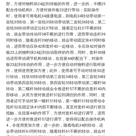
部，方便对物料块24起到传输的作用，进一步的，卡槽25
配合传动机构3，方便对操作板23进行带动；实际操作
时，使用者可将电机34接通电源，则电机34转动带动第一
齿轮35转动，第一齿轮35转动带动第二齿轮36转动，第二
齿轮36转动带动定位柱37转动，随着定位柱37不断的转
动，就会带动传动环38不断的进行升降，进而带动连杆39
同时移动，随着连杆39的移动，就会带动固定块41同时移
动，进而带动压块42和套杆43一起移动，令压块42对操作
板23上的物料块24起到自动取样的作用，同时，套杆43移
动进而带动调节机构5移动，在扭簧44的配合下，对操作
板23起到传动的作用，进一步方便自动对物料进行取样操
作，使得使用更加方便；此外，使用者可手动对转块53进
行转动，转块53转动带动第三齿轮54转动，第三齿轮54转
动带动第四齿轮55转动，第四齿轮55转动带动第二螺杆56
转动，第二螺杆56转动就会令推进杆57不断的在套杆43内
部移动，从而方便对推进杆57起到调控的作用，同时，使
用者还可手动对第一螺杆51转动，第一螺杆51转动带动令
抵杆52在固定块41内部不断移动，直至对套杆43进行挤压
抵触，在扭簧44的作用下，方便对套杆43进行调节，进而
进一步方便对推进杆57进行调节，使得得以配合操作机构
4，令使用更加方便；进一步的，随着电机34的转动，还
会带动转杆61同时转动，随着转杆61不断的转动，就会对