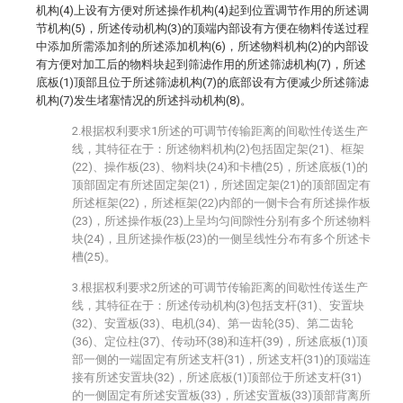
机构(4)上设有方便对所述操作机构(4)起到位置调节作用的所述调
节机构(5)，所述传动机构(3)的顶端内部设有方便在物料传送过程
中添加所需添加剂的所述添加机构(6)，所述物料机构(2)的内部设
有方便对加工后的物料块起到筛滤作用的所述筛滤机构(7)，所述
底板(1)顶部且位于所述筛滤机构(7)的底部设有方便减少所述筛滤
机构(7)发生堵塞情况的所述抖动机构(8)。
2.根据权利要求1所述的可调节传输距离的间歇性传送生产
线，其特征在于：所述物料机构(2)包括固定架(21)、框架
(22)、操作板(23)、物料块(24)和卡槽(25)，所述底板(1)的
顶部固定有所述固定架(21)，所述固定架(21)的顶部固定有
所述框架(22)，所述框架(22)内部的一侧卡合有所述操作板
(23)，所述操作板(23)上呈均匀间隙性分别有多个所述物料
块(24)，且所述操作板(23)的一侧呈线性分布有多个所述卡
槽(25)。
3.根据权利要求2所述的可调节传输距离的间歇性传送生产
线，其特征在于：所述传动机构(3)包括支杆(31)、安置块
(32)、安置板(33)、电机(34)、第一齿轮(35)、第二齿轮
(36)、定位柱(37)、传动环(38)和连杆(39)，所述底板(1)顶
部一侧的一端固定有所述支杆(31)，所述支杆(31)的顶端连
接有所述安置块(32)，所述底板(1)顶部位于所述支杆(31)
的一侧固定有所述安置板(33)，所述安置板(33)顶部背离所