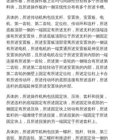
述操作板，所述操作板上呈均匀间隙性分别有多个所述物
料块，且所述操作板的一侧呈线性分布有多个所述卡槽。
具体的，所述传动机构包括支杆、安置块、安置板、电
机、第一齿轮、第二齿轮、定位柱、传动环和连杆，所述
底板顶部一侧的一端固定有所述支杆，所述支杆的顶端连
接有所述安置块，所述底板顶部位于所述支杆的一侧固定
有所述安置板，所述安置板顶部背离所述安置块的一侧设
有所述电机，所述电机的一端贯通所述安置板延伸至所述
安置块的内部，且所述电机在位于所述安置块内部的一端
连接有所述第一齿轮，所述第一齿轮的一侧啮合有所述第
二齿轮，所述第二齿轮转动于所述安置块的内部，且所述
第二齿轮的侧壁上固定有所述定位柱，所述定位柱上卡合
有所述传动环，所述传动环的底部连接有所述连杆，所述
连杆的底端延伸至所述安置块的外部。
具体的，所述操作机构包括固定块、压块、套杆和扭簧，
所述连杆的底端固定有所述固定块，所述固定块底部的一
侧固定有所述压块，所述固定块上转动有所述套杆，所述
套杆的一端缠绕于所述扭簧，所述扭簧的一端固定于所述
固定块上，且所述扭簧的另一端固定于所述套杆上。
具体的，所述调节机构包括第一螺杆、抵杆、转块、第三
齿轮、第四齿轮、第二螺杆和推进杆，所述固定块一侧的