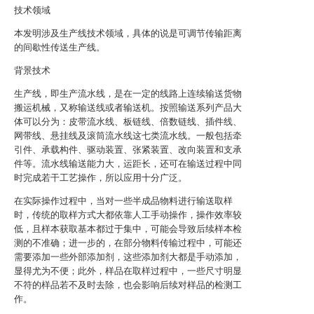
技术领域
本发明涉及生产线技术领域，具体的说是可调节传输距离
的间歇性传送生产线。
背景技术
生产线，即生产流水线，是在一定的线路上连续输送货物
搬运机械，又称输送线或者输送机。按照输送系列产品大
体可以分为：皮带流水线、板链线、倍数链线、插件线、
网带线、悬挂线及滚筒流水线这七类流水线。一般包括牵
引件、承载构件、驱动装置、张紧装置、改向装置和支承
件等。流水线输送能力大，运距长，还可在输送过程中同
时完成若干工艺操作，所以应用十分广泛。
在实际操作过程中，当对一些半成品物料进行输送取样
时，传统的取样方式大都依靠人工手动操作，操作效率较
低，且样本获取基本都过于集中，可能会导致后续样本检
测的不准确；进一步的，在部分物料传输过程中，可能还
需要添加一些外部添加剂，这些添加剂大都是手动添加，
显得尤为不便；此外，样品在取样过程中，一些尺寸明显
不符的样品若不及时去除，也会影响后续对样品的检测工
作。