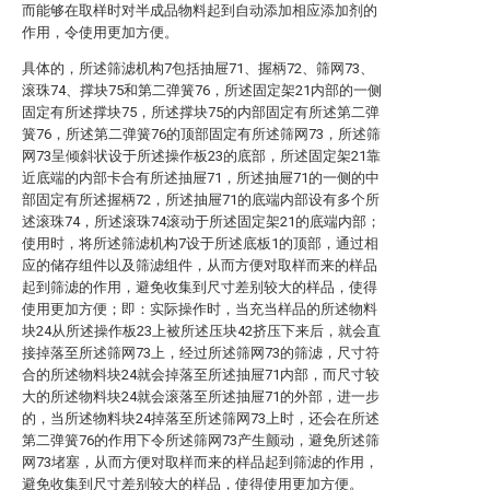
而能够在取样时对半成品物料起到自动添加相应添加剂的
作用，令使用更加方便。
具体的，所述筛滤机构7包括抽屉71、握柄72、筛网73、
滚珠74、撑块75和第二弹簧76，所述固定架21内部的一侧
固定有所述撑块75，所述撑块75的内部固定有所述第二弹
簧76，所述第二弹簧76的顶部固定有所述筛网73，所述筛
网73呈倾斜状设于所述操作板23的底部，所述固定架21靠
近底端的内部卡合有所述抽屉71，所述抽屉71的一侧的中
部固定有所述握柄72，所述抽屉71的底端内部设有多个所
述滚珠74，所述滚珠74滚动于所述固定架21的底端内部；
使用时，将所述筛滤机构7设于所述底板1的顶部，通过相
应的储存组件以及筛滤组件，从而方便对取样而来的样品
起到筛滤的作用，避免收集到尺寸差别较大的样品，使得
使用更加方便；即：实际操作时，当充当样品的所述物料
块24从所述操作板23上被所述压块42挤压下来后，就会直
接掉落至所述筛网73上，经过所述筛网73的筛滤，尺寸符
合的所述物料块24就会掉落至所述抽屉71内部，而尺寸较
大的所述物料块24就会滚落至所述抽屉71的外部，进一步
的，当所述物料块24掉落至所述筛网73上时，还会在所述
第二弹簧76的作用下令所述筛网73产生颤动，避免所述筛
网73堵塞，从而方便对取样而来的样品起到筛滤的作用，
避免收集到尺寸差别较大的样品，使得使用更加方便。