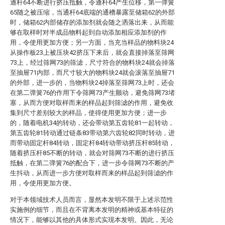
通杆64不断进行挤压抵触，令通杆64产生位移，第一弹簧
65随之被压缩，当通杆64底端的通槽暴露至储箱62的外部
时，储箱62内部储存的添加剂就会随之洒落出来，从而能
够在取样时对半成品物料起到自动添加相应添加剂的作
用，令使用更加方便；另一方面，当充当样品的物料块24
从操作板23上被压块42挤压下来后，就会直接掉落至筛网
73上，经过筛网73的筛滤，尺寸符合的物料块24就会掉落
至抽屉71内部，而尺寸较大的物料块24就会滚落至抽屉71
的外部，进一步的，当物料块24掉落至筛网73上时，还会
在第二弹簧76的作用下令筛网73产生颤动，避免筛网73堵
塞，从而方便对取样而来的样品起到筛滤的作用，避免收
集到尺寸差别较大的样品，使得使用更加方便；进一步
的，随着电机34的转动，还会带动第五齿轮81一起转动，
第五齿轮81转动通过链条83带动第六齿轮82同时转动，进
而带动固定杆84转动，固定杆84转动带动挤压杆85转动，
随着挤压杆85不断的转动，就会对筛网73不断的进行挤压
抵触，在第二弹簧76的配合下，进一步令筛网73不断的产
生抖动，从而进一步方便对取样而来的样品起到筛滤的作
用，令使用更加方便。
对于本领域技术人员而言，显然本发明不限于上述示范性
实施例的细节，而且在不背离本发明的精神或基本特征的
情况下，能够以其他的具体形式实现本发明。因此，无论