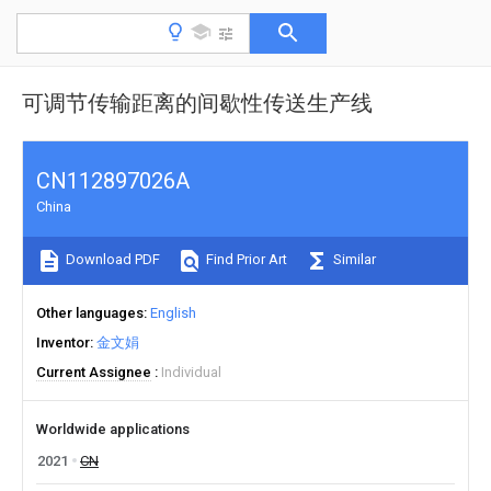
可调节传输距离的间歇性传送生产线
CN112897026A
China
Download PDF
Find Prior Art
Similar
Other languages
English
Inventor
金文娟
Current Assignee
Individual
Worldwide applications
2021
CN