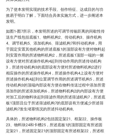
为了使本发明实现的技术手段、创作特征、达成目的与功
效易于明白了解，下面结合具体实施方式，进一步阐述本
发明。
如图1-图7所示，本发明所述的可调节传输距离的间歇性传
送生产线包括底板1、物料机构2、传动机构3、操作机构
4、调节机构5、添加机构6、筛滤机构7和抖动机构8，用
于固定安置其他机构的所述底板1的顶部设有方便对物料起
到安置作用的所述物料机构2，所述底板1顶部一端的一侧
设有方便对所述操作机构4起到传动作用的所述传动机构
3，所述传动机构3的底部设有方便对所述物料机构2进行
相应操作的所述操作机构4，所述操作机构4上设有方便对
所述操作机构4起到位置调节作用的所述调节机构5，所述
传动机构3的顶端内部设有方便在物料传送过程中添加所需
添加剂的所述添加机构6，所述物料机构2的内部设有方便
对加工后的物料块起到筛滤作用的所述筛滤机构7，所述底
板1顶部且位于所述筛滤机构7的底部设有方便减少所述筛
滤机构7发生堵塞情况的所述抖动机构8。
具体的，所述物料机构2包括固定架21、框架22、操作板
23、物料块24和卡槽25，所述底板1的顶部固定有所述固
定架21，所述固定架21的顶部固定有所述框架22，所述框