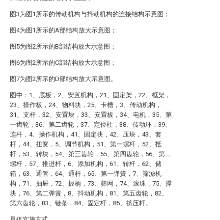
图3为图1所示的传动机构与抖动机构的连接结构示意图；
图4为图1所示的A部结构放大示意图；
图5为图2所示的B部结构放大示意图；
图6为图2所示的C部结构放大示意图；
图7为图2所示的D部结构放大示意图。
图中：1、底板，2、安置机构，21、固定架，22、框架，
23、操作板，24、物料块，25、卡槽，3、传动机构，
31、支杆，32、安置块，33、安置板，34、电机，35、第
一齿轮，36、第二齿轮，37、定位柱，38、传动环，39、
连杆，4、操作机构，41、固定块，42、压块，43、套
杆，44、扭簧，5、调节机构，51、第一螺杆，52、抵
杆，53、转块，54、第三齿轮，55、第四齿轮，56、第二
螺杆，57、推进杆，6、添加机构，61、转杆，62、储
箱，63、通管，64、通杆，65、第一弹簧，7、筛滤机
构，71、抽屉，72、握柄，73、筛网，74、滚珠，75、撑
块，76、第二弹簧，8、抖动机构，81、第五齿轮，82、
第六齿轮，83、链条，84、固定杆，85、挤压杆。
具体实施方式