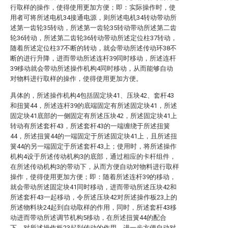
行取样的操作，使得使用更加方便；即：实际操作时，使
用者可将所述电机34接通电源，则所述电机34转动带动所
述第一齿轮35转动，所述第一齿轮35转动带动所述第二齿
轮36转动，所述第二齿轮36转动带动所述定位柱37转动，
随着所述定位柱37不断的转动，就会带动所述传动环38不
断的进行升降，进而带动所述连杆39同时移动，所述连杆
39移动就会带动所述操作机构4同时移动，从而能够自动
对物料进行取样的操作，使得使用更加方便。
具体的，所述操作机构4包括固定块41、压块42、套杆43
和扭簧44，所述连杆39的底端固定有所述固定块41，所述
固定块41底部的一侧固定有所述压块42，所述固定块41上
转动有所述套杆43，所述套杆43的一端缠绕于所述扭簧
44，所述扭簧44的一端固定于所述固定块41上，且所述扭
簧44的另一端固定于所述套杆43上；使用时，将所述操作
机构4设于所述传动机构3的底部，通过相应的卡杆组件，
在所述传动机构3的带动下，从而方便自动对物料进行取样
操作，使得使用更加方便；即：随着所述连杆39的移动，
就会带动所述固定块41同时移动，进而带动所述压块42和
所述套杆43一起移动，令所述压块42对所述操作板23上的
所述物料块24起到自动取样的作用，同时，所述套杆43移
动进而带动所述调节机构5移动，在所述扭簧44的配合
下，对所述操作板23起到传动的作用，进一步方便自动对