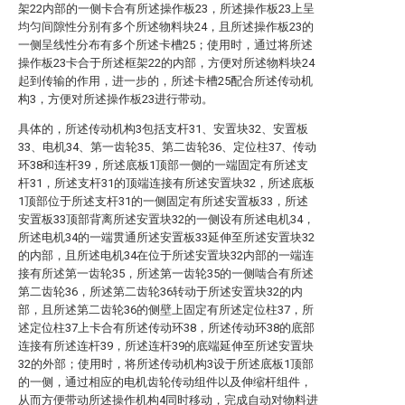
架22内部的一侧卡合有所述操作板23，所述操作板23上呈
均匀间隙性分别有多个所述物料块24，且所述操作板23的
一侧呈线性分布有多个所述卡槽25；使用时，通过将所述
操作板23卡合于所述框架22的内部，方便对所述物料块24
起到传输的作用，进一步的，所述卡槽25配合所述传动机
构3，方便对所述操作板23进行带动。
具体的，所述传动机构3包括支杆31、安置块32、安置板
33、电机34、第一齿轮35、第二齿轮36、定位柱37、传动
环38和连杆39，所述底板1顶部一侧的一端固定有所述支
杆31，所述支杆31的顶端连接有所述安置块32，所述底板
1顶部位于所述支杆31的一侧固定有所述安置板33，所述
安置板33顶部背离所述安置块32的一侧设有所述电机34，
所述电机34的一端贯通所述安置板33延伸至所述安置块32
的内部，且所述电机34在位于所述安置块32内部的一端连
接有所述第一齿轮35，所述第一齿轮35的一侧啮合有所述
第二齿轮36，所述第二齿轮36转动于所述安置块32的内
部，且所述第二齿轮36的侧壁上固定有所述定位柱37，所
述定位柱37上卡合有所述传动环38，所述传动环38的底部
连接有所述连杆39，所述连杆39的底端延伸至所述安置块
32的外部；使用时，将所述传动机构3设于所述底板1顶部
的一侧，通过相应的电机齿轮传动组件以及伸缩杆组件，
从而方便带动所述操作机构4同时移动，完成自动对物料进