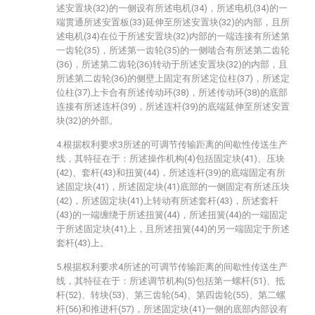
述安置块(32)的一侧设有所述电机(34)，所述电机(34)的一
端贯通所述安置板(33)延伸至所述安置块(32)的内部，且所
述电机(34)在位于所述安置块(32)内部的一端连接有所述第
一齿轮(35)，所述第一齿轮(35)的一侧啮合有所述第二齿轮
(36)，所述第二齿轮(36)转动于所述安置块(32)的内部，且
所述第二齿轮(36)的侧壁上固定有所述定位柱(37)，所述定
位柱(37)上卡合有所述传动环(38)，所述传动环(38)的底部
连接有所述连杆(39)，所述连杆(39)的底端延伸至所述安置
块(32)的外部。
4.根据权利要求3所述的可调节传输距离的间歇性传送生产
线，其特征在于：所述操作机构(4)包括固定块(41)、压块
(42)、套杆(43)和扭簧(44)，所述连杆(39)的底端固定有所
述固定块(41)，所述固定块(41)底部的一侧固定有所述压块
(42)，所述固定块(41)上转动有所述套杆(43)，所述套杆
(43)的一端缠绕于所述扭簧(44)，所述扭簧(44)的一端固定
于所述固定块(41)上，且所述扭簧(44)的另一端固定于所述
套杆(43)上。
5.根据权利要求4所述的可调节传输距离的间歇性传送生产
线，其特征在于：所述调节机构(5)包括第一螺杆(51)、抵
杆(52)、转块(53)、第三齿轮(54)、第四齿轮(55)、第二螺
杆(56)和推进杆(57)，所述固定块(41)一侧的底部内部设有