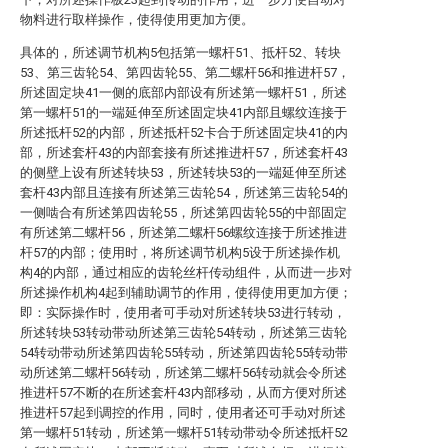
物料进行取样操作，使得使用更加方便。
具体的，所述调节机构5包括第一螺杆51、抵杆52、转块
53、第三齿轮54、第四齿轮55、第二螺杆56和推进杆57，
所述固定块41一侧的底部内部设有所述第一螺杆51，所述
第一螺杆51的一端延伸至所述固定块41内部且螺纹连接于
所述抵杆52的内部，所述抵杆52卡合于所述固定块41的内
部，所述套杆43的内部套接有所述推进杆57，所述套杆43
的侧壁上设有所述转块53，所述转块53的一端延伸至所述
套杆43内部且连接有所述第三齿轮54，所述第三齿轮54的
一侧啮合有所述第四齿轮55，所述第四齿轮55的中部固定
有所述第二螺杆56，所述第二螺杆56螺纹连接于所述推进
杆57的内部；使用时，将所述调节机构5设于所述操作机
构4的内部，通过相应的齿轮丝杆传动组件，从而进一步对
所述操作机构4起到辅助调节的作用，使得使用更加方便；
即：实际操作时，使用者可手动对所述转块53进行转动，
所述转块53转动带动所述第三齿轮54转动，所述第三齿轮
54转动带动所述第四齿轮55转动，所述第四齿轮55转动带
动所述第二螺杆56转动，所述第二螺杆56转动就会令所述
推进杆57不断的在所述套杆43内部移动，从而方便对所述
推进杆57起到调控的作用，同时，使用者还可手动对所述
第一螺杆51转动，所述第一螺杆51转动带动令所述抵杆52