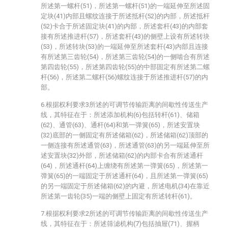
所述第一螺杆(51)，所述第一螺杆(51)的一端延伸至所述固
定块(41)内部且螺纹连接于所述抵杆(52)的内部，所述抵杆
(52)卡合于所述固定块(41)的内部，所述套杆(43)的内部套
接有所述推进杆(57)，所述套杆(43)的侧壁上设有所述转块
(53)，所述转块(53)的一端延伸至所述套杆(43)内部且连接
有所述第三齿轮(54)，所述第三齿轮(54)的一侧啮合有所述
第四齿轮(55)，所述第四齿轮(55)的中部固定有所述第二螺
杆(56)，所述第二螺杆(56)螺纹连接于所述推进杆(57)的内
部。
6.根据权利要求3所述的可调节传输距离的间歇性传送生产
线，其特征在于：所述添加机构(6)包括转杆(61)、储箱
(62)、通管(63)、通杆(64)和第一弹簧(65)，所述安置块
(32)底部的一侧固定有所述储箱(62)，所述储箱(62)顶部的
一侧连接有所述通管(63)，所述通管(63)的另一端延伸至所
述安置块(32)外部，所述储箱(62)的内部卡合有所述通杆
(64)，所述通杆(64)上缠绕有所述第一弹簧(65)，所述第一
弹簧(65)的一端固定于所述通杆(64)，且所述第一弹簧(65)
的另一端固定于所述储箱(62)的内避，所述电机(34)在靠近
所述第一齿轮(35)一端的侧壁上固定有所述转杆(61)。
7.根据权利要求2所述的可调节传输距离的间歇性传送生产
线，其特征在于：所述筛滤机构(7)包括抽屉(71)、握柄