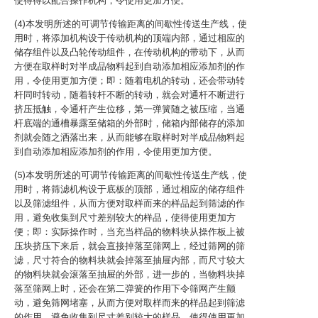
使得得以配合操作机构，令使用更加方便。
(4)本发明所述的可调节传输距离的间歇性传送生产线，使
用时，将添加机构设于传动机构的顶端内部，通过相应的
储存组件以及凸轮传动组件，在传动机构的带动下，从而
方便在取样时对半成品物料起到自动添加相应添加剂的作
用，令使用更加方便；即：随着电机的转动，还会带动转
杆同时转动，随着转杆不断的转动，就会对通杆不断进行
挤压抵触，令通杆产生位移，第一弹簧随之被压缩，当通
杆底端的通槽暴露至储箱的外部时，储箱内部储存的添加
剂就会随之洒落出来，从而能够在取样时对半成品物料起
到自动添加相应添加剂的作用，令使用更加方便。
(5)本发明所述的可调节传输距离的间歇性传送生产线，使
用时，将筛滤机构设于底板的顶部，通过相应的储存组件
以及筛滤组件，从而方便对取样而来的样品起到筛滤的作
用，避免收集到尺寸差别较大的样品，使得使用更加方
便；即：实际操作时，当充当样品的物料块从操作板上被
压块挤压下来后，就会直接掉落至筛网上，经过筛网的筛
滤，尺寸符合的物料块就会掉落至抽屉内部，而尺寸较大
的物料块就会滚落至抽屉的外部，进一步的，当物料块掉
落至筛网上时，还会在第二弹簧的作用下令筛网产生颤
动，避免筛网堵塞，从而方便对取样而来的样品起到筛滤
的作用，避免收集到尺寸差别较大的样品，使得使用更加