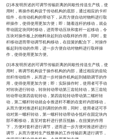
(2)本发明所述的可调节传输距离的间歇性传送生产线，使
用时，将操作机构设于传动机构的底部，通过相应的卡杆
组件，在传动机构的带动下，从而方便自动对物料进行取
样操作，使得使用更加方便；即：随着连杆的移动，就会
带动固定块同时移动，进而带动压块和套杆一起移动，令
压块对操作板上的物料块起到自动取样的作用，同时，套
杆移动进而带动调节机构移动，在扭簧的配合下，对操作
板起到传动的作用，进一步方便自动对物料进行取样操
作，使得使用更加方便。
(3)本发明所述的可调节传输距离的间歇性传送生产线，使
用时，将调节机构设于操作机构的内部，通过相应的齿轮
丝杆传动组件，从而进一步对操作机构起到辅助调节的作
用，使得使用更加方便；即：实际操作时，使用者可手动
对转块进行转动，转块转动带动第三齿轮转动，第三齿轮
转动带动第四齿轮转动，第四齿轮转动带动第二螺杆转
动，第二螺杆转动就会令推进杆不断的在套杆内部移动，
从而方便对推进杆起到调控的作用，同时，使用者还可手
动对第一螺杆转动，第一螺杆转动带动令抵杆在固定块内
部不断移动，直至对套杆进行挤压抵触，在扭簧的作用
下，方便对套杆进行调节，进而进一步方便对推进杆进行
调节，从而方便对生产线整体的工作传输距离进行调节，