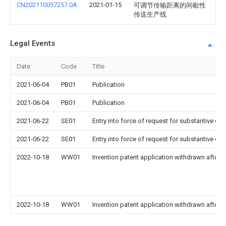
CN202110057257.0A
2021-01-15
可调节传输距离的间歇性
传送生产线
Legal Events
Date
Code
Title
2021-06-04
PB01
Publication
2021-06-04
PB01
Publication
2021-06-22
SE01
Entry into force of request for substantive ex
2021-06-22
SE01
Entry into force of request for substantive ex
2022-10-18
WW01
Invention patent application withdrawn after p
2022-10-18
WW01
Invention patent application withdrawn after p