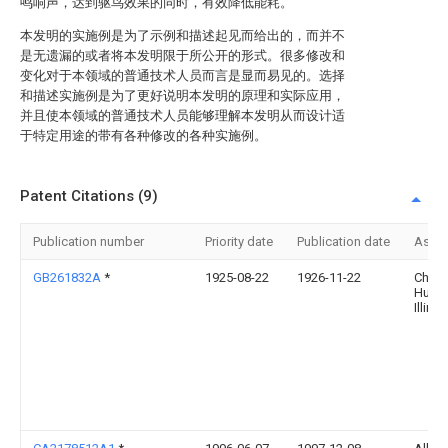
鸣响声，达到驱鸟效果的同时，有效降低能耗。
本发明的实施例是为了示例和描述起见而给出的，而并不
是无遗漏的或者将本发明限于所公开的形式。很多修改和
变化对于本领域的普通技术人员而言是显而易见的。选择
和描述实施例是为了更好说明本发明的原理和实际应用，
并且使本领域的普通技术人员能够理解本发明从而设计适
于特定用途的带有各种修改的各种实施例。
Patent Citations (9)
Publication number
Priority date
Publication date
Assi
GB261832A
*
1925-08-22
1926-11-22
Charl
Hunte
Illing