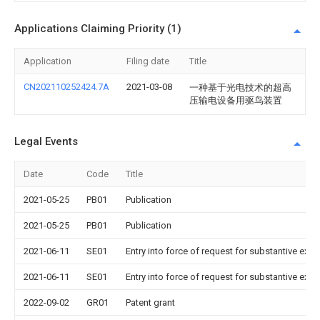
Applications Claiming Priority (1)
Application
Filing date
Title
CN202110252424.7A
2021-03-08
一种基于光电技术的超高
压输电设备用驱鸟装置
Legal Events
Date
Code
Title
2021-05-25
PB01
Publication
2021-05-25
PB01
Publication
2021-06-11
SE01
Entry into force of request for substantive exa
2021-06-11
SE01
Entry into force of request for substantive exa
2022-09-02
GR01
Patent grant