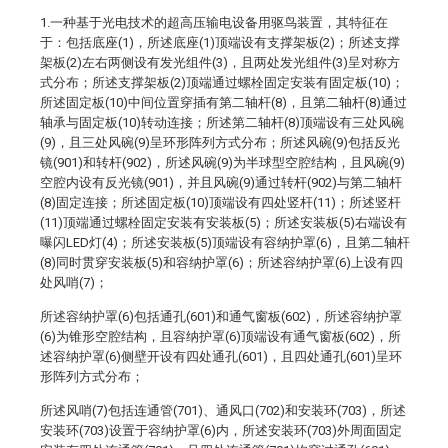
1.一种基于光电技术的超高压输电设备用驱鸟装置，其特征在
于：包括底座(1)，所述底座(1)顶端设有支撑架板(2)；所述支撑
架板(2)左右两侧设有发光组件(3)，且两处发光组件(3)呈对称方
式分布；所述支撑架板(2)顶端通过螺栓固定安装有固定板(10)；
所述固定板(10)中间位置穿插有第二轴杆(8)，且第二轴杆(8)通过
轴承与固定板(10)转动连接；所述第二轴杆(8)顶端设有三处风碗
(9)，且三处风碗(9)呈环形阵列方式分布；所述风碗(9)包括反光
镜(901)和转杆(902)，所述风碗(9)为半球型空腔结构，且风碗(9)
空腔内设有反光镜(901)，并且风碗(9)通过转杆(902)与第二轴杆
(8)固定连接；所述固定板(10)顶端设有四处竖杆(11)；所述竖杆
(11)顶端通过螺栓固定安装有安装板(5)；所述安装板(5)右端设有
曝闪LED灯(4)；所述安装板(5)顶端设有容纳护罩(6)，且第二轴杆
(8)同时贯穿安装板(5)和容纳护罩(6)；所述容纳护罩(6)上设有四
处风哨(7)；
所述容纳护罩(6)包括通孔(601)和通气窗板(602)，所述容纳护罩
(6)为锥形空腔结构，且容纳护罩(6)顶端设有通气窗板(602)，所
述容纳护罩(6)侧壁开设有四处通孔(601)，且四处通孔(601)呈环
形阵列方式分布；
所述风哨(7)包括连通管(701)、通风口(702)和安装环(703)，所述
安装环(703)设置于容纳护罩(6)内，所述安装环(703)外周面固定