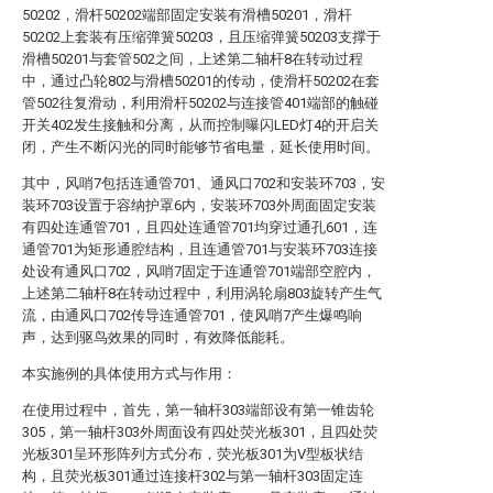
50202，滑杆50202端部固定安装有滑槽50201，滑杆
50202上套装有压缩弹簧50203，且压缩弹簧50203支撑于
滑槽50201与套管502之间，上述第二轴杆8在转动过程
中，通过凸轮802与滑槽50201的传动，使滑杆50202在套
管502往复滑动，利用滑杆50202与连接管401端部的触碰
开关402发生接触和分离，从而控制曝闪LED灯4的开启关
闭，产生不断闪光的同时能够节省电量，延长使用时间。
其中，风哨7包括连通管701、通风口702和安装环703，安
装环703设置于容纳护罩6内，安装环703外周面固定安装
有四处连通管701，且四处连通管701均穿过通孔601，连
通管701为矩形通腔结构，且连通管701与安装环703连接
处设有通风口702，风哨7固定于连通管701端部空腔内，
上述第二轴杆8在转动过程中，利用涡轮扇803旋转产生气
流，由通风口702传导连通管701，使风哨7产生爆鸣响
声，达到驱鸟效果的同时，有效降低能耗。
本实施例的具体使用方式与作用：
在使用过程中，首先，第一轴杆303端部设有第一锥齿轮
305，第一轴杆303外周面设有四处荧光板301，且四处荧
光板301呈环形阵列方式分布，荧光板301为V型板状结
构，且荧光板301通过连接杆302与第一轴杆303固定连