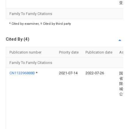
亚森
Family To Family Citations
* Cited by examiner, † Cited by third party
Cited By (4)
Publication number
Priority date
Publication date
Assi
Family To Family Citations
CN113396888B
*
2021-07-14
2022-07-26
国网
省电
限公
城供
公司