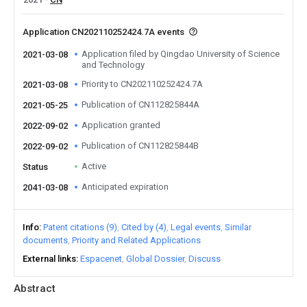
Application CN202110252424.7A events
Application filed by Qingdao University of Science
2021-03-08
and Technology
Priority to CN202110252424.7A
2021-03-08
Publication of CN112825844A
2021-05-25
Application granted
2022-09-02
Publication of CN112825844B
2022-09-02
Active
Status
Anticipated expiration
2041-03-08
Info
Patent citations (9)
Cited by (4)
Legal events
Similar
documents
Priority and Related Applications
External links
Espacenet
Global Dossier
Discuss
Abstract