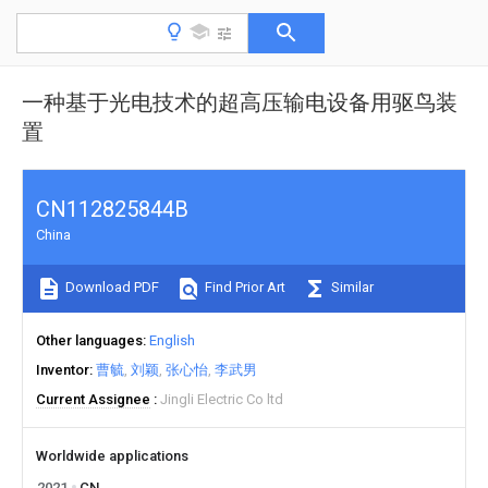
一种基于光电技术的超高压输电设备用驱鸟装
置
CN112825844B
China
Download PDF
Find Prior Art
Similar
Other languages
English
Inventor
曹毓
刘颖
张心怡
李武男
Current Assignee
Jingli Electric Co ltd
Worldwide applications
2021
CN