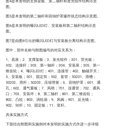
图4是本发明的支撑架板、第二轴杆和发光组件结构示意
图。
图5是本发明的第二轴杆和容纳护罩爆炸状态结构示意图。
图6是本发明的曝闪LED灯、安装板和第二轴杆结构示意
图。
图7是由图6引出的曝闪LED灯与安装板分离结构示意图。
图中，部件名称与附图编号的对应关系为：
1、底座；2、支撑架板；3、发光组件；301、荧光板；
302、连接杆；303、第一轴杆；304、安装座；305、第一
锥齿轮；4、曝闪LED灯；401、连接管；402、触碰开关；
5、安装板；501、固定筒；502、套管；50201、滑槽；
50202、滑杆；50203、压缩弹簧；6、容纳护罩；601、通
孔；602、通气窗板；7、风哨；701、连通管；702、通风
口；703、安装环；8、第二轴杆；801、第二锥齿轮；
802、凸轮；803、涡轮扇；9、风碗；901、反光镜；
902、转杆；10、固定板；11、竖杆。
具体实施方式
下面结合附图和实施例对本发明的实施方式作进一步详细