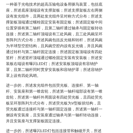
一种基于光电技术的超高压输电设备用驱鸟装置，包括底
座，所述底座顶端设有支撑架板；所述支撑架板左右两侧
设有发光组件，且两处发光组件呈对称方式分布；所述支
撑架板顶端通过螺栓固定安装有固定板；所述固定板中间
位置穿插有第二轴杆，且第二轴杆通过轴承与固定板转动
连接；所述第二轴杆顶端设有三处风碗，且三处风碗呈环
形阵列方式分布；所述风碗包括反光镜和转杆，所述风碗
为半球型空腔结构，且风碗空腔内设有反光镜，并且风碗
通过转杆与第二轴杆固定连接；所述固定板顶端设有四处
竖杆；所述竖杆顶端通过螺栓固定安装有安装板；所述安
装板右端设有曝闪LED灯；所述安装板顶端设有容纳护
罩，且第二轴杆同时贯穿安装板和容纳护罩；所述容纳护
罩上设有四处风哨。
进一步的，所述发光组件包括荧光板、连接杆、第一轴
杆、安装座和第一锥齿轮，所述第一轴杆端部设有第一锥
齿轮，所述第一轴杆外周面设有四处荧光板，且四处荧光
板呈环形阵列方式分布，所述荧光板为V型板状结构，且
荧光板通过连接杆与第一轴杆固定连接，所述第一轴杆一
侧设有安装座，且安装座通过轴承与第一轴杆转动连接，
并且安装座与支撑架板固定连接。
进一步的，所述曝闪LED灯包括连接管和触碰开关，所述