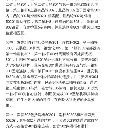
二锥齿轮801，且第二锥齿轮801与第一锥齿轮305啮合连
接，第二轴杆8上设有凸轮802，且凸轮802位于固定筒501
内，凸轮802与滑槽50201相匹配，且凸轮802与滑槽
50201滑动连接，第二轴杆8上设有涡轮扇803，且涡轮扇
803设置于容纳护罩6空腔内，并且涡轮扇803与通风口702
位置相匹配。
其中，发光组件3包括荧光板301、连接杆302、第一轴杆
303、安装座304和第一锥齿轮305，第一轴杆303端部设有
第一锥齿轮305，第一轴杆303外周面设有四处荧光板
301，且四处荧光板301呈环形阵列方式分布，荧光板301
为V型板状结构，且荧光板301通过连接杆302与第一轴杆
303固定连接，第一轴杆303一侧设有安装座304，且安装
座304通过轴承与第一轴杆303转动连接，并且安装座304
与支撑架板2固定连接，风碗9带动第二轴杆8转动，通过
第二锥齿轮801与第一锥齿轮305传动，使荧光板301以第
一轴杆303为轴心旋转，利用荧光板301V型结构和其持续
旋转，产生不断闪光的特点，在夜晚达到更好的驱鸟效
果。
其中，套管502包括滑槽50201、滑杆50202和压缩弹簧
50203，套管502为通腔结构，且套管502右端通过螺纹的
方式与连接管401固定连接，套管502内滑插有滑杆