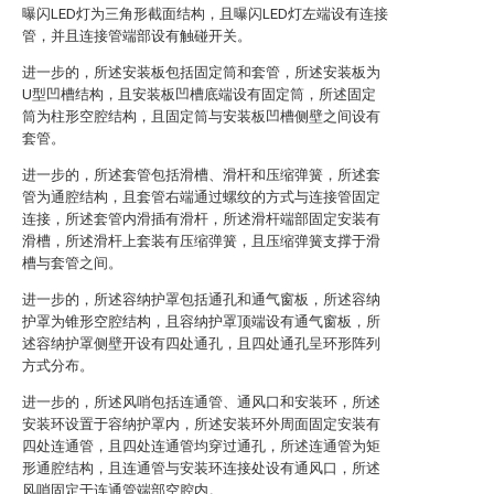
曝闪LED灯为三角形截面结构，且曝闪LED灯左端设有连接
管，并且连接管端部设有触碰开关。
进一步的，所述安装板包括固定筒和套管，所述安装板为
U型凹槽结构，且安装板凹槽底端设有固定筒，所述固定
筒为柱形空腔结构，且固定筒与安装板凹槽侧壁之间设有
套管。
进一步的，所述套管包括滑槽、滑杆和压缩弹簧，所述套
管为通腔结构，且套管右端通过螺纹的方式与连接管固定
连接，所述套管内滑插有滑杆，所述滑杆端部固定安装有
滑槽，所述滑杆上套装有压缩弹簧，且压缩弹簧支撑于滑
槽与套管之间。
进一步的，所述容纳护罩包括通孔和通气窗板，所述容纳
护罩为锥形空腔结构，且容纳护罩顶端设有通气窗板，所
述容纳护罩侧壁开设有四处通孔，且四处通孔呈环形阵列
方式分布。
进一步的，所述风哨包括连通管、通风口和安装环，所述
安装环设置于容纳护罩内，所述安装环外周面固定安装有
四处连通管，且四处连通管均穿过通孔，所述连通管为矩
形通腔结构，且连通管与安装环连接处设有通风口，所述
风哨固定于连通管端部空腔内。