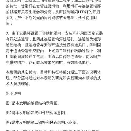
套管之间，上述第二轴杆在转动过程中，通过凸轮与滑槽
的传动，使滑杆在套管往复滑动，利用滑杆与连接管端部
的触碰开关发生接触和分离，从而控制曝闪LED灯的开启
关闭，产生不断闪光的同时能够节省电量，延长使用时
间；
3、由于安装环设置于容纳护罩内，安装环外周面固定安装
有四处连通管，且四处连通管均穿过通孔，连通管为矩形
通腔结构，且连通管与安装环连接处设有通风口，风哨固
定于连通管端部空腔内，上述第二轴杆在转动过程中，利
用涡轮扇旋转产生气流，由通风口传导连通管，使风哨产
生爆鸣响声，达到驱鸟效果的同时，有效降低能耗。
本发明的其它优点、目标和特征将部分通过下面的说明体
现，部分还将通过对本发明的研究和实践而为本领域的技
术人员所理解。
附图说明
图1是本发明的轴视结构示意图。
图2是本发明的发光组件结构示意图。
图3是本发明的第二轴杆和风碗结构示意图。