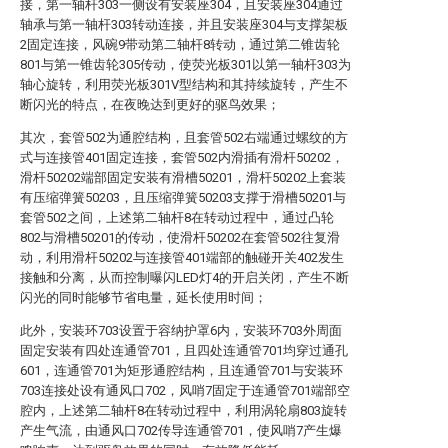
接，第一轴杆303一侧设有安装座304，且安装座304通过
轴承与第一轴杆303转动连接，并且安装座304与支撑架板
2固定连接，风碗9带动第二轴杆8转动，通过第二锥齿轮
801与第一锥齿轮305传动，使荧光板301以第一轴杆303为
轴心旋转，利用荧光板301V型结构和其持续旋转，产生不
断闪光的特点，在夜晚达到更好的驱鸟效果；
其次，套管502为通腔结构，且套管502右端通过螺纹的方
式与连接管401固定连接，套管502内滑插有滑杆50202，
滑杆50202端部固定安装有滑槽50201，滑杆50202上套装
有压缩弹簧50203，且压缩弹簧50203支撑于滑槽50201与
套管502之间，上述第二轴杆8在转动过程中，通过凸轮
802与滑槽50201的传动，使滑杆50202在套管502往复滑
动，利用滑杆50202与连接管401端部的触碰开关402发生
接触和分离，从而控制曝闪LED灯4的开启关闭，产生不断
闪光的同时能够节省电量，延长使用时间；
此外，安装环703设置于容纳护罩6内，安装环703外周面
固定安装有四处连通管701，且四处连通管701均穿过通孔
601，连通管701为矩形通腔结构，且连通管701与安装环
703连接处设有通风口702，风哨7固定于连通管701端部空
腔内，上述第二轴杆8在转动过程中，利用涡轮扇803旋转
产生气流，由通风口702传导连通管701，使风哨7产生爆