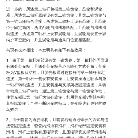
进一步的，所述第二轴杆包括第二锥齿轮、凸轮和涡轮
扇，所述第二轴杆底端设有第二锥齿轮，且第二锥齿轮与
第一锥齿轮啮合连接，所述第二轴杆上设有凸轮，且凸轮
位于固定筒内，所述凸轮与滑槽相匹配，且凸轮与滑槽滑
动连接，所述第二轴杆上设有涡轮扇，且涡轮扇设置于容
纳护罩空腔内，并且涡轮扇与通风口位置相匹配。
与现有技术相比，本发明具有如下有益效果：
1、由于第一轴杆端部设有第一锥齿轮，第一轴杆外周面设
有四处荧光板，且四处荧光板呈环形阵列方式分布，荧光
板为V型板状结构，且荧光板通过连接杆与第一轴杆固定
连接，第一轴杆一侧设有安装座，且安装座通过轴承与第
一轴杆转动连接，并且安装座与支撑架板固定连接，风碗
带动第二轴杆转动，通过第二锥齿轮与第一锥齿轮传动，
使荧光板以第一轴杆为轴心旋转，利用荧光板V型结构和
其持续旋转，产生不断闪光的特点，在夜晚达到更好的驱
鸟效果；
2、由于套管为通腔结构，且套管右端通过螺纹的方式与连
接管固定连接，套管内滑插有滑杆，滑杆端部固定安装有
滑槽，滑杆上套装有压缩弹簧，且压缩弹簧支撑于滑槽与