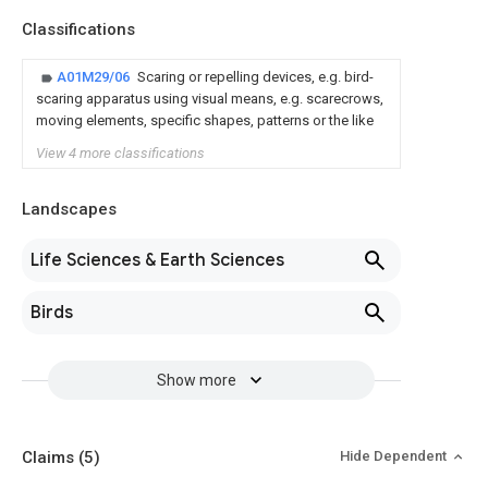
Classifications
A01M29/06
Scaring or repelling devices, e.g. bird-
scaring apparatus using visual means, e.g. scarecrows,
moving elements, specific shapes, patterns or the like
View 4 more classifications
Landscapes
Life Sciences & Earth Sciences
Birds
Show more
Claims
(5)
Hide Dependent