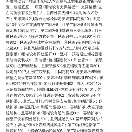
本发明提供一种基于光电技术的超高压输电设备用驱鸟装
置，包括底座1，底座1顶端设有支撑架板2；支撑架板2左
右两侧设有发光组件3，且两处发光组件3呈对称方式分
布；支撑架板2顶端通过螺栓固定安装有固定板10；固定
板10中间位置穿插有第二轴杆8，且第二轴杆8通过轴承与
固定板10转动连接；第二轴杆8顶端设有三处风碗9，且三
处风碗9呈环形阵列方式分布；风碗9包括反光镜901和转
杆902，风碗9为半球型空腔结构，且风碗9空腔内设有反
光镜901，并且风碗9通过转杆902与第二轴杆8固定连接；
固定板10顶端设有四处竖杆11；竖杆11顶端通过螺栓固定
安装有安装板5；安装板5包括固定筒501和套管502，安装
板5为U型凹槽结构，且安装板5凹槽底端设有固定筒501，
固定筒501为柱形空腔结构，且固定筒501与安装板5凹槽
侧壁之间设有套管502；安装板5右端设有曝闪LED灯4；曝
闪LED灯4包括连接管401和触碰开关402，曝闪LED灯4为
三角形截面结构，且曝闪LED灯4左端设有连接管401，并
且连接管401端部设有触碰开关402；安装板5顶端设有容
纳护罩6，且第二轴杆8同时贯穿安装板5和容纳护罩6；容
纳护罩6包括通孔601和通气窗板602，容纳护罩6为锥形空
腔结构，且容纳护罩6顶端设有通气窗板602，容纳护罩6
侧壁开设有四处通孔601，且四处通孔601呈环形阵列方式
分布；容纳护罩6上设有四处风哨7；第二轴杆8包括第二
锥齿轮801、凸轮802和涡轮扇803，第二轴杆8底端设有第