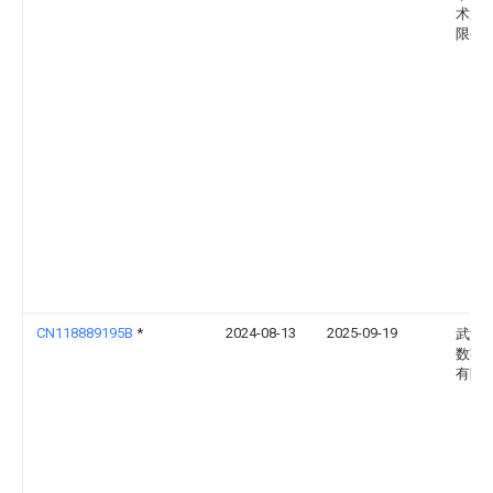
术股
限公
CN118889195B
*
2024-08-13
2025-09-19
武汉
数字
有限