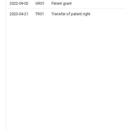
2022-09-02
GR01
Patent grant
2023-04-21
TR01
Transfer of patent right