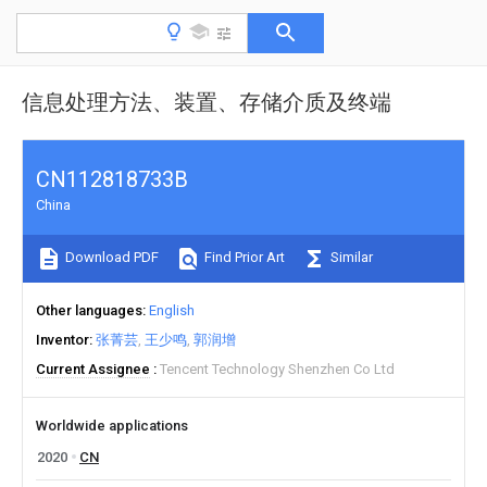
信息处理方法、装置、存储介质及终端
CN112818733B
China
Download PDF
Find Prior Art
Similar
Other languages
English
Inventor
张菁芸
王少鸣
郭润增
Current Assignee
Tencent Technology Shenzhen Co Ltd
Worldwide applications
2020
CN