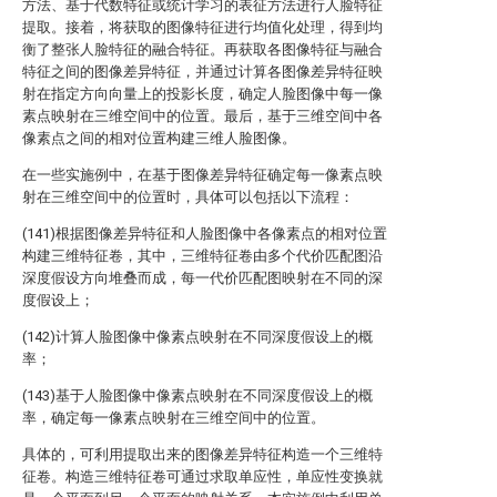
方法、基于代数特征或统计学习的表征方法进行人脸特征
提取。接着，将获取的图像特征进行均值化处理，得到均
衡了整张人脸特征的融合特征。再获取各图像特征与融合
特征之间的图像差异特征，并通过计算各图像差异特征映
射在指定方向向量上的投影长度，确定人脸图像中每一像
素点映射在三维空间中的位置。最后，基于三维空间中各
像素点之间的相对位置构建三维人脸图像。
在一些实施例中，在基于图像差异特征确定每一像素点映
射在三维空间中的位置时，具体可以包括以下流程：
(141)根据图像差异特征和人脸图像中各像素点的相对位置
构建三维特征卷，其中，三维特征卷由多个代价匹配图沿
深度假设方向堆叠而成，每一代价匹配图映射在不同的深
度假设上；
(142)计算人脸图像中像素点映射在不同深度假设上的概
率；
(143)基于人脸图像中像素点映射在不同深度假设上的概
率，确定每一像素点映射在三维空间中的位置。
具体的，可利用提取出来的图像差异特征构造一个三维特
征卷。构造三维特征卷可通过求取单应性，单应性变换就