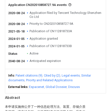
Application CN202010858727.9A events
Application filed by Tencent Technology Shenzhen
2020-08-24
Co Ltd
Priority to CN202010858727.9A
2020-08-24
Publication of CN112818733A
2021-05-18
Application granted
2024-01-05
Publication of CN112818733B
2024-01-05
Active
Status
Anticipated expiration
2040-08-24
Info
Patent citations (9)
Cited by (2)
Legal events
Similar
documents
Priority and Related Applications
External links
Espacenet
Global Dossier
Discuss
Abstract
本申请实施例公开了一种信息处理方法、装置、存储介质