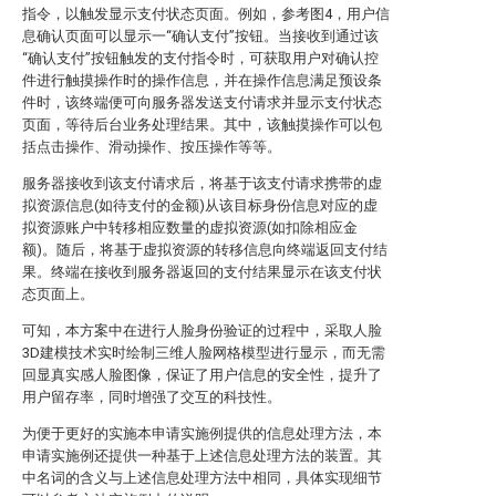
指令，以触发显示支付状态页面。例如，参考图4，用户信
息确认页面可以显示一“确认支付”按钮。当接收到通过该
“确认支付”按钮触发的支付指令时，可获取用户对确认控
件进行触摸操作时的操作信息，并在操作信息满足预设条
件时，该终端便可向服务器发送支付请求并显示支付状态
页面，等待后台业务处理结果。其中，该触摸操作可以包
括点击操作、滑动操作、按压操作等等。
服务器接收到该支付请求后，将基于该支付请求携带的虚
拟资源信息(如待支付的金额)从该目标身份信息对应的虚
拟资源账户中转移相应数量的虚拟资源(如扣除相应金
额)。随后，将基于虚拟资源的转移信息向终端返回支付结
果。终端在接收到服务器返回的支付结果显示在该支付状
态页面上。
可知，本方案中在进行人脸身份验证的过程中，采取人脸
3D建模技术实时绘制三维人脸网格模型进行显示，而无需
回显真实感人脸图像，保证了用户信息的安全性，提升了
用户留存率，同时增强了交互的科技性。
为便于更好的实施本申请实施例提供的信息处理方法，本
申请实施例还提供一种基于上述信息处理方法的装置。其
中名词的含义与上述信息处理方法中相同，具体实现细节