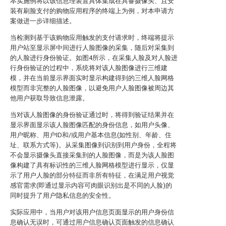
本实施例将以该信息理装置具体集成在具备摄像头、且安
装有刷脸支付的购物应用程序的终端上为例，对本申请方
案做进一步详细描述。
当检测到基于该购物应用触发的支付请求时，终端将提示
用户站至显示屏中间进行人脸图像的采集，随后对采集到
的人脸进行身份验证。如图4所示，在采集人脸及对人脸进
行身份验证的过程中，系统将对该人脸图像进行三维建
模，并在当前显示界面实时显示构建得到的三维人脸网格
模型而非完整的人脸图像，以避免用户人脸图像被周边其
他用户获取导致信息泄露。
当对该人脸图像的身份验证通过时，将得到验证结果并在
显示界面显示该人脸图像匹配的身份信息，如用户头像、
用户昵称、用户ID和/或用户基本信息(如性别、年龄、住
址、联系方式等)。从采集图像到识别到用户身份，全程将
不会显示摄像头直接采集到的人脸图像，而是为该人脸图
像构建了具有标识性的三维人脸网格模型进行显示，仅显
示了用户人脸的部分特征而非所有特征，在满足用户视觉
感官需求(即通过显示内容可肉眼识别出是不同的人脸)的
同时提升了用户隐私信息的安全性。
实际应用中，当用户对该用户信息页面显示的用户身份信
息确认无误时，可通过用户信息确认页面触发的信息确认