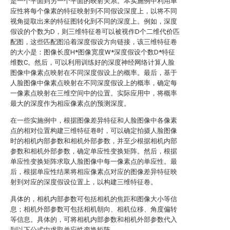
是一个平面到另一个平面的映射关系。本实施例中利用单
应性将每个像素的特征映射到不同假设深度上，以将不同
视角提取出来的特征图转化到不同的深度上。例如，深度
假设的个数为D，则三维特征卷可以被视作D个二维代价匹
配图，这些匹配图沿着深度假设方向链接，该三维特征卷
的大小是：图像长度H*图像宽度W*深度假设个数D*特征
维数C。然后，可以利用训练好的深度神经网络计算人脸
图像中像素点映射在不同深度假设上的概率。最后，基于
人脸图像中像素点映射在不同深度假设上的概率，确定每
一像素点映射在三维空间中的位置。实际应用中，将概率
最大的深度作为相应像素点的预测深度。
在一些实施例中，根据图像差异特征和人脸图像中各像素
点的相对位置构建三维特征卷时，可以确定拍摄人脸图像
时的相机内部参数和相机外部参数，并至少根据相机内部
参数和相机外部参数，确定单应性变换矩阵。然后，根据
单应性变换矩阵求取人脸图像中每一像素点的单应性。最
后，根据单应性结果将相应像素点对应的图像差异特征映
射到对应的深度假设位置上，以构建三维特征卷。
具体的，相机内部参数可包括相机的焦距和图像大小等信
息；相机外部参数可包括相机朝向、相机位移、角度偏转
等信息。具体的，可将相机内部参数和相机外部参数代入
到以下公式中求取单应性变换矩阵。