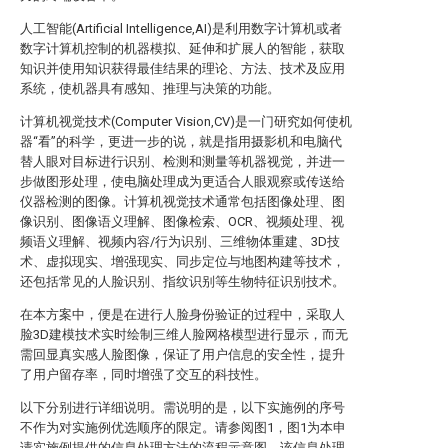
人工智能(Artificial Intelligence,AI)是利用数字计算机或者
数字计算机控制的机器模拟、延伸和扩展人的智能，获取
知识并使用知识获得最佳结果的理论、方法、技术及应用
系统，使机器具有感知、推理与决策的功能。
计算机视觉技术(Computer Vision,CV)是一门研究如何使机
器“看”的科学，更进一步的说，就是指用摄影机和电脑代
替人眼对目标进行识别、检测和测量等机器视觉，并进一
步做图形处理，使电脑处理成为更适合人眼观察或传送给
仪器检测的图像。计算机视觉技术通常包括图像处理、图
像识别、图像语义理解、图像检索、OCR、视频处理、视
频语义理解、视频内容/行为识别、三维物体重建、3D技
术、虚拟现实、增强现实、同步定位与地图构建等技术，
还包括常见的人脸识别、指纹识别等生物特征识别技术。
在本方案中，便是在进行人脸身份验证的过程中，采取人
脸3D建模技术实时绘制三维人脸网格模型进行显示，而无
需回显真实感人脸图像，保证了用户信息的安全性，提升
了用户留存率，同时增强了交互的科技性。
以下分别进行详细说明。需说明的是，以下实施例的序号
不作为对实施例优选顺序的限定。请参阅图1，图1为本申
请实施例提供的信息处理方法的流程示意图。该信息处理