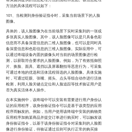
方法的具体流程可以如下：
101、当检测到身份验证指令时，采集当前场景下的人脸
图像。
具体的，该人脸图像为在当前场景下实时采集到的一张或
多张真实人脸图像。其中，该人脸图像可以是只具备色彩
信息而不具备深度信息的二维人脸图像，也可以是同时具
备深度信息和色彩信息的三维人脸图像。实际应用中，可
以通过终端设备内置的摄像头对当前的场景图像进行检
测，以获取符合要求的人脸图像。例如，为了有效抵御照
片、换脸、面具、遮挡以及屏幕翻拍等恶意行为，可采集
可通过本地的优选和活体流程筛选的人脸图像。具体实施
时，可通过眨眼、张嘴、摇头、点头等组合动作进行活体
检测，利用人脸关键点定位和人脸追踪等技术验证用户是
否为真实活体本人操作。
在本实施例中，该终端中可以安装有需要进行用户身份认
证的应用程序，该身份验证指令可以是基于该类型的应用
程序而触发的。例如，当用户使用该终端中安装的购物类
应用程序加购某商品并提交订单进行购买时，可以触发该
身份验证指令，以基于该身份验证指令对采集到的人脸图
像进行身份验证，待验证通过后则可执行正常的购买操