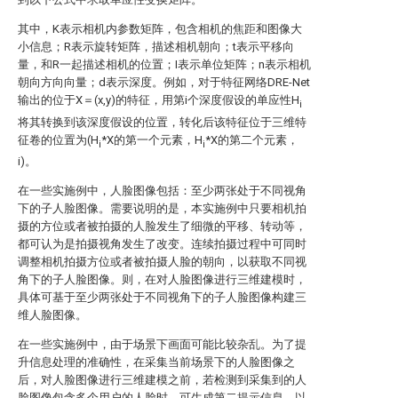
其中，K表示相机内参数矩阵，包含相机的焦距和图像大
小信息；R表示旋转矩阵，描述相机朝向；t表示平移向
量，和R一起描述相机的位置；I表示单位矩阵；n表示相机
朝向方向向量；d表示深度。例如，对于特征网络DRE-Net
输出的位于X＝(x,y)的特征，用第i个深度假设的单应性H
i
将其转换到该深度假设的位置，转化后该特征位于三维特
征卷的位置为(H
*X的第一个元素，H
*X的第二个元素，
i
i
i)。
在一些实施例中，人脸图像包括：至少两张处于不同视角
下的子人脸图像。需要说明的是，本实施例中只要相机拍
摄的方位或者被拍摄的人脸发生了细微的平移、转动等，
都可认为是拍摄视角发生了改变。连续拍摄过程中可同时
调整相机拍摄方位或者被拍摄人脸的朝向，以获取不同视
角下的子人脸图像。则，在对人脸图像进行三维建模时，
具体可基于至少两张处于不同视角下的子人脸图像构建三
维人脸图像。
在一些实施例中，由于场景下画面可能比较杂乱。为了提
升信息处理的准确性，在采集当前场景下的人脸图像之
后，对人脸图像进行三维建模之前，若检测到采集到的人
脸图像包含多个用户的人脸时，可生成第二提示信息，以