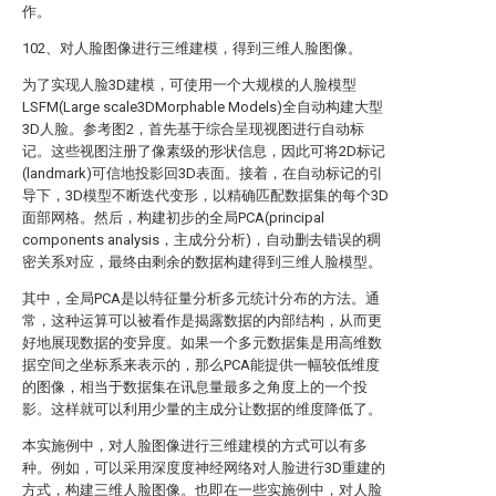
作。
102、对人脸图像进行三维建模，得到三维人脸图像。
为了实现人脸3D建模，可使用一个大规模的人脸模型
LSFM(Large scale3DMorphable Models)全自动构建大型
3D人脸。参考图2，首先基于综合呈现视图进行自动标
记。这些视图注册了像素级的形状信息，因此可将2D标记
(landmark)可信地投影回3D表面。接着，在自动标记的引
导下，3D模型不断迭代变形，以精确匹配数据集的每个3D
面部网格。然后，构建初步的全局PCA(principal
components analysis，主成分分析)，自动删去错误的稠
密关系对应，最终由剩余的数据构建得到三维人脸模型。
其中，全局PCA是以特征量分析多元统计分布的方法。通
常，这种运算可以被看作是揭露数据的内部结构，从而更
好地展现数据的变异度。如果一个多元数据集是用高维数
据空间之坐标系来表示的，那么PCA能提供一幅较低维度
的图像，相当于数据集在讯息量最多之角度上的一个投
影。这样就可以利用少量的主成分让数据的维度降低了。
本实施例中，对人脸图像进行三维建模的方式可以有多
种。例如，可以采用深度度神经网络对人脸进行3D重建的
方式，构建三维人脸图像。也即在一些实施例中，对人脸