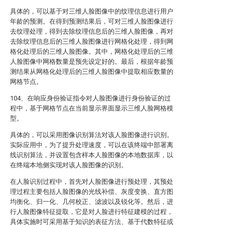
具体的，可以基于对三维人脸图像中的纹理信息进行用户
年龄的预测。在得到预测结果后，可对三维人脸图像进行
去纹理处理，得到去除纹理信息后的三维人脸图像，再对
去除纹理信息后的三维人脸图像进行网格化处理，得到网
格化处理后的三维人脸图像。其中，网格化处理后的三维
人脸图像中网格数量是预先设定好的。最后，根据年龄预
测结果从网格化处理后的三维人脸图像中提取相应数量的
网格节点。
104、在响应身份验证指令对人脸图像进行身份验证的过
程中，基于网格节点在当前显示界面显示三维人脸网格模
型。
具体的，可以采用图像识别算法对该人脸图像进行识别。
实际应用中，为了提升处理速度，可以在该终端中部署离
线识别算法，并设置包含样本人脸图像的本地数据库，以
在终端本地侧实现对该人脸图像的识别。
在人脸识别过程中，首先对人脸图像进行预处理，其预处
理过程主要包括人脸图像的光线补偿、灰度变换、直方图
均衡化、归一化、几何校正、滤波以及锐化等。然后，进
行人脸图像特征提取，它是对人脸进行特征建模的过程，
具体实施时可采用基于知识的表征方法、基于代数特征或