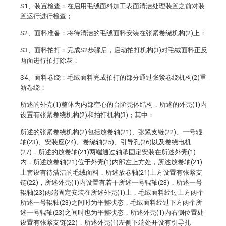
S1、装置检查：在启用毛绒面料加工表面清洁处理装置之前对装
置运行进行检查；
S2、面料准备：将待清洁的毛绒面料安装在张紧卷绕机构(2)上；
S3、面料拍打：完成S2步骤后，启动拍打机构(3)对毛绒面料正反
两面进行拍打除灰；
S4、面料卷绕：毛绒面料完成拍打的部分通过张紧卷绕机构(2)重
新卷绕；
所述的外壳(1)整体为内部空心的台阶壳体结构，所述的外壳(1)内
设置有张紧卷绕机构(2)和拍打机构(3)；其中：
所述的张紧卷绕机构(2)包括放卷轴(21)、张紧支链(22)、一号辊
轴(23)、安装座(24)、卷绕轴(25)、引导孔(26)以及卷绕电机
(27)，所述的放卷轴(21)两端通过轴承固定安装在所述外壳(1)
内，所述放卷轴(21)位于外壳(1)内部左上方处，所述放卷轴(21)
上套设有待清洁的毛绒面料，所述放卷轴(21)上方设置有张紧支
链(22)，所述外壳(1)内设置有若干所述一号辊轴(23)，所述一号
辊轴(23)两端固定安装在所述外壳(1)上，毛绒面料经过上方两个
所述一号辊轴(23)之间时为平整状态，毛绒面料经过下方两个所
述一号辊轴(23)之间时也为平整状态，所述外壳(1)内右侧位置处
设置有张紧支链(22)，所述外壳(1)左侧下端处开设有引导孔