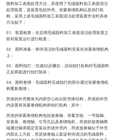
面料加工表面处理方法，其使用了毛绒面料加工表面清洁
处理装置，该装置包括外壳、张紧卷绕机构以及拍打机
构，采用上述毛绒面料加工表面清洁处理装置作业时具体
方法如下：
S1、装置检查：在启用毛绒面料加工表面清洁处理装置之
前对装置运行进行检查；
S2、面料准备：将待清洁的毛绒面料安装在张紧卷绕机构
上；
S3、面料拍打：完成S2步骤后，启动拍打机构对毛绒面料
正反两面进行拍打除灰；
S4、面料卷绕：毛绒面料完成拍打的部分通过张紧卷绕机
构重新卷绕；
所述的外壳整体为内部空心的台阶壳体结构，所述的外壳
内设置有张紧卷绕机构和拍打机构；其中：
所述的张紧卷绕机构包括放卷轴、张紧支链、一号辊轴、
安装座、卷绕轴、引导孔以及卷绕电机，所述的放卷轴两
端通过轴承固定安装在所述外壳内，所述放卷轴位于外壳
内部左上方处，所述放卷轴上套设有待清洁的毛绒面料，