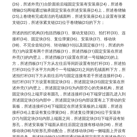
(26)，所述外壳(1)台阶面前后端固定安装有安装座(24)，所述卷
绕轴(25)两端通过轴承固定安装在所述安装座(24)上，所述卷绕轴
(25)上卷绕有完成清洁的毛绒面料，所述安装座(24)上设置有张紧
支链(22)，所述张紧支链(22)位于卷绕轴(25)的下方；
所述的拍打机构(3)包括挡板(31)、驱动支链(32)、拍打杆(33)、连
接杆(34)、固定块(35)、复位弹簧(36)、安装块(37)、移动块
(38)、不完全齿轮(39)、转动轴(310)以及固定板(311)，所述的外
壳(1)内设置有两个所述挡板(31)，所述挡板(31)固定安装在所述
外壳(1)的内壁上，所述挡板(31)设置在所述一号辊轴(23)的上
方，所述挡板(31)下方从左往后等间距设置有拍打杆(33)，所述拍
打杆(33)位于水平方向两个一号辊轴(23)之间的毛绒面料下方，所
述拍打杆(33)下方从前往后均匀固定连接有若干所述连接杆(34)，
拍打杆(33)下方设置有固定块(35)，所述固定块(35)固定安装在所
述外壳(1)内壁上，所述固定块(35)为内部空心的壳体机构，所述
固定块(35)上端开设有圆孔，所述连接杆(34)下端穿过圆孔进入到
所述固定块(35)内部中，所述固定块(35)内部设置有上下滑动的安
装板，所述连接杆(34)下端固定在所述安装板的上端面，所述连
接杆(34)上套设有复位弹簧(36)，所述复位弹簧(36)位于安装块
(37)与固定块(35)内部上端面之间，所述固定块(35)下端开设有矩
形孔，所述安装板下端面从前往后固定连接有移动块(38)，所述
移动块(38)与矩形孔滑动配合，所述移动块(38)一侧端面上开设有
平面齿条，所述转动轴(310)两端通过轴承固定安装在所述外壳(1)