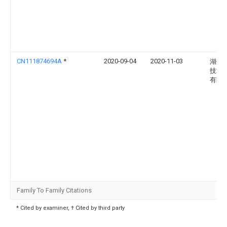
CN111874694A
*
2020-09-04
2020-11-03
湖州
技术
有限
Family To Family Citations
* Cited by examiner, † Cited by third party