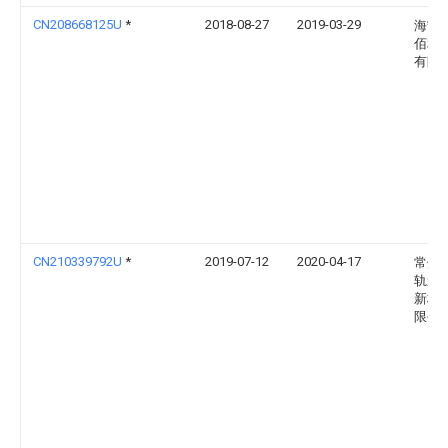
CN208668125U
*
2018-08-27
2019-03-29
海宁
佰利
有限
CN210339792U
*
2019-07-12
2020-04-17
常州
轨道
新材
限公