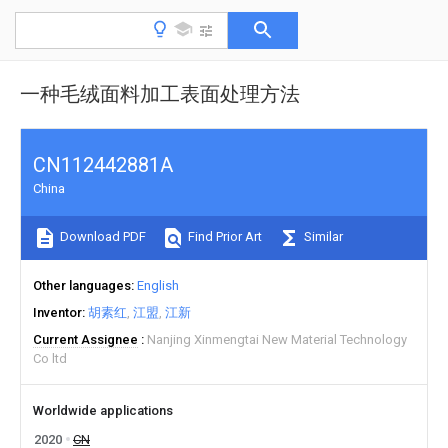
一种毛绒面料加工表面处理方法
CN112442881A
China
Download PDF
Find Prior Art
Similar
Other languages
English
Inventor
胡素红
江盟
江新
Current Assignee
Nanjing Xinmengtai New Material Technology
Co ltd
Worldwide applications
2020
CN