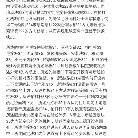
燕尾槽可以避免滑动块223出现偏位现象，同时在燕尾槽
内设置有滚动钢珠，使得滑动块223滑动的更加平稳，而
滑动块223与滑动槽221支链连接有张紧弹簧222，在拍打
机构3拍打毛绒面料时，为确保毛绒面料处于绷紧状态，使
得二号辊轴224带动滑动块223在滑动槽221内向着压缩张
紧弹簧222的方向移动，从而实现毛绒面料一直处于张紧
状态。
所述的拍打机构3包括挡板31、驱动支链32、拍打杆33、
连接杆34、固定块35、复位弹簧36、安装块37、移动块
38、不完全齿轮39、转动轴310以及固定板311，所述的外
壳1内设置有两个所述挡板31，所述挡板31固定安装在所
述外壳1的内壁上，所述的挡板31下端面开设有与所述拍
打杆33相对应的限位槽31a，所述挡板31端面均匀开设有
上下贯通的若干透气孔31b，所述挡板31设置在所述一号
辊轴23的上方，所述挡板31下方从左往后等间距设置有拍
打杆33，所述拍打杆33位于水平方向两个一号辊轴23之间
的毛绒面料下方，所述拍打杆33下方从前往后均匀固定连
接有若干所述连接杆34，拍打杆33下方设置有固定块35，
所述固定块35固定安装在所述外壳1内壁上，所述固定块
35为内部空心的壳体机构，所述固定块35上端开设有圆
孔，所述连接杆34下端穿过圆孔进入到所述固定块35内部
中，所述固定块35内部设置有上下滑动的安装板，所述连