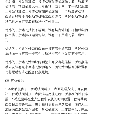
个所述一号齿轮通过一号传动链相传动连接，若干所述转
动轴同一端固定套设有二号齿轮，位于同一水平线的所述
二号齿轮通过二号传动链相传动连接，一个所述转动轴一
端通过联轴器与驱动电机输出端相连接，所述驱动电机通
过电机座固定安装在所述外壳外壁上。
优选的，所述的挡板下端面开设有与所述拍打杆相对应的
限位槽，所述挡板端面均匀开设有上下贯通的若干透气
孔。
优选的，所述的外壳前端面开设有若干通气口，所述外壳
后端面开设有若干排气孔，所述排气孔内设置有排气扇。
优选的，所述的滑动块两侧壁上开设有燕尾槽，所述燕尾
槽内安装有减小摩擦的滚动钢珠，所述滑动槽两侧设置有
与燕尾槽相滑动配合的燕尾块。
(三)有益效果
1.本发明提供了一种毛绒面料加工表面处理方法，可以解
决一种毛绒面料加工表面清洁处理过程中所存在的以下难
题：a.毛绒面料在生产过程中以及长时间放置，使得其表
面会粘连需要灰尘，由于面料表面有许多绒毛，使得人工
清除表面灰尘较为困难，劳动强度大，工作效率低，并且