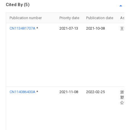
Cited By (5)
Publication number
Priority date
Publication date
Assi
CN113481707A
*
2021-07-13
2021-10-08
王鸿
CN114086400A
*
2021-11-08
2022-02-25
浙江
塑胶
公司