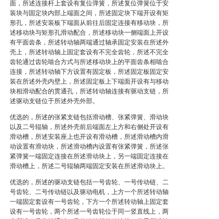
面，所述连接杆上套设有复位弹簧，所述复位弹簧位于安
装块与固定块内部上端面之间，所述固定块下端开设有矩
形孔，所述安装板下端面从前往后固定连接有移动块，所
述移动块与矩形孔滑动配合，所述移动块一侧端面上开设
有平面齿条，所述转动轴两端通过轴承固定安装在所述外
壳上，所述转动轴上固定套设有不完全齿轮，所述不完全
齿轮通过齿轮啮合方式与所述移动块上的平面齿条相啮合
连接，所述转动轴下方设置有固定板，所述固定板固定安
装在所述外壳内壁上，所述固定板上下端面开设有与移动
块相滑动配合的贯通孔，所述转动轴连接有驱动支链，所
述驱动支链位于所述外壳外部。
优选的，所述的张紧支链包括滑动槽、张紧弹簧、滑动块
以及二号辊轴，所述外壳前后端面左上方和右侧处开设有
滑动槽，所述安装座上也开设有滑动槽，所述滑动槽内滑
动设置有滑动块，所述滑动槽内设置有张紧弹簧，所述张
紧弹簧一端固定连接在所述滑动块上，另一端固定连接在
滑动槽上，所述二号辊轴两端固定安装在所述滑动块上。
优选的，所述的驱动支链包括一号齿轮、一号传动链、二
号齿轮、二号传动链以及驱动电机，上方一个所述转动轴
一端固定套设有一号齿轮，下方一个所述转动轴上固定套
设有一号齿轮，两个所述一号齿轮位于同一竖直线上，两