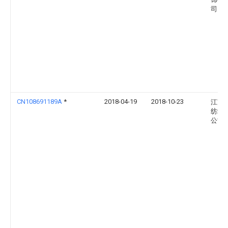
司
CN108691189A
*
2018-04-19
2018-10-23
江苏
纺织
公司