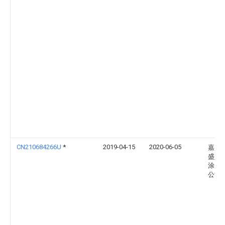
CN210684266U
*
2019-04-15
2020-06-05
嘉兴
盛兴
涂层
公司