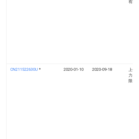
有限
CN211522630U
*
2020-01-10
2020-09-18
上饶
力实
限公