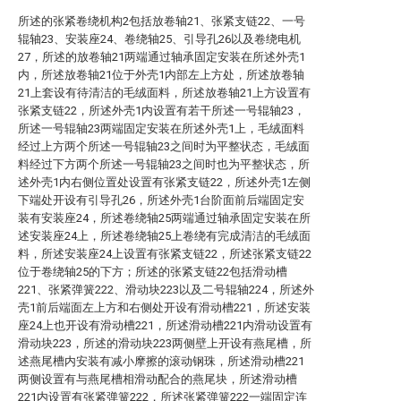
所述的张紧卷绕机构2包括放卷轴21、张紧支链22、一号
辊轴23、安装座24、卷绕轴25、引导孔26以及卷绕电机
27，所述的放卷轴21两端通过轴承固定安装在所述外壳1
内，所述放卷轴21位于外壳1内部左上方处，所述放卷轴
21上套设有待清洁的毛绒面料，所述放卷轴21上方设置有
张紧支链22，所述外壳1内设置有若干所述一号辊轴23，
所述一号辊轴23两端固定安装在所述外壳1上，毛绒面料
经过上方两个所述一号辊轴23之间时为平整状态，毛绒面
料经过下方两个所述一号辊轴23之间时也为平整状态，所
述外壳1内右侧位置处设置有张紧支链22，所述外壳1左侧
下端处开设有引导孔26，所述外壳1台阶面前后端固定安
装有安装座24，所述卷绕轴25两端通过轴承固定安装在所
述安装座24上，所述卷绕轴25上卷绕有完成清洁的毛绒面
料，所述安装座24上设置有张紧支链22，所述张紧支链22
位于卷绕轴25的下方；所述的张紧支链22包括滑动槽
221、张紧弹簧222、滑动块223以及二号辊轴224，所述外
壳1前后端面左上方和右侧处开设有滑动槽221，所述安装
座24上也开设有滑动槽221，所述滑动槽221内滑动设置有
滑动块223，所述的滑动块223两侧壁上开设有燕尾槽，所
述燕尾槽内安装有减小摩擦的滚动钢珠，所述滑动槽221
两侧设置有与燕尾槽相滑动配合的燕尾块，所述滑动槽
221内设置有张紧弹簧222，所述张紧弹簧222一端固定连