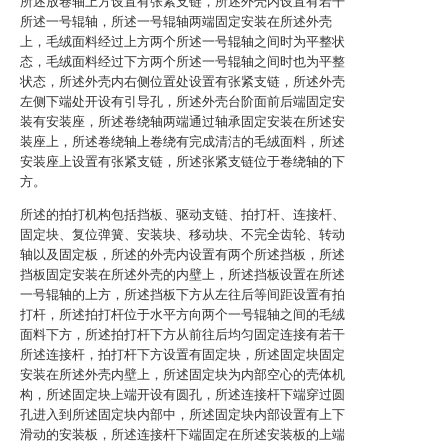
所述放卷轴上方设置有张紧支链，所述外壳内设置有若干
所述一号辊轴，所述一号辊轴两端固定安装在所述外壳
上，毛绒面料经过上方两个所述一号辊轴之间时为平整状
态，毛绒面料经过下方两个所述一号辊轴之间时也为平整
状态，所述外壳内右侧位置处设置有张紧支链，所述外壳
左侧下端处开设有引导孔，所述外壳台阶面前后端固定安
装有安装座，所述卷绕轴两端通过轴承固定安装在所述安
装座上，所述卷绕轴上卷绕有完成清洁的毛绒面料，所述
安装座上设置有张紧支链，所述张紧支链位于卷绕轴的下
方。
所述的拍打机构包括挡板、驱动支链、拍打杆、连接杆、
固定块、复位弹簧、安装块、移动块、不完全齿轮、转动
轴以及固定板，所述的外壳内设置有两个所述挡板，所述
挡板固定安装在所述外壳的内壁上，所述挡板设置在所述
一号辊轴的上方，所述挡板下方从左往后等间距设置有拍
打杆，所述拍打杆位于水平方向两个一号辊轴之间的毛绒
面料下方，所述拍打杆下方从前往后均匀固定连接有若干
所述连接杆，拍打杆下方设置有固定块，所述固定块固定
安装在所述外壳内壁上，所述固定块为内部空心的壳体机
构，所述固定块上端开设有圆孔，所述连接杆下端穿过圆
孔进入到所述固定块内部中，所述固定块内部设置有上下
滑动的安装板，所述连接杆下端固定在所述安装板的上端