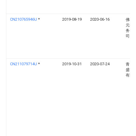
CN210765946U
*
2019-08-19
2020-06-16
佛山
元科
务有
司
CN211079714U
*
2019-10-31
2020-07-24
青岛
盛世
有限