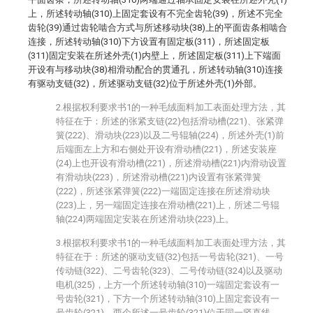
上，所述转动轴(310)上固定套设有不完全齿轮(39)，所述不完全
齿轮(39)通过齿轮啮合方式与所述移动块(38)上的平面齿条相啮合
连接，所述转动轴(310)下方设置有固定板(311)，所述固定板
(311)固定安装在所述外壳(1)内壁上，所述固定板(311)上下端面
开设有与移动块(38)相滑动配合的贯通孔，所述转动轴(310)连接
有驱动支链(32)，所述驱动支链(32)位于所述外壳(1)外部。
2.根据权利要求书1的一种毛绒面料加工表面处理方法，其
特征在于：所述的张紧支链(22)包括滑动槽(221)、张紧弹
簧(222)、滑动块(223)以及二号辊轴(224)，所述外壳(1)前
后端面左上方和右侧处开设有滑动槽(221)，所述安装座
(24)上也开设有滑动槽(221)，所述滑动槽(221)内滑动设置
有滑动块(223)，所述滑动槽(221)内设置有张紧弹簧
(222)，所述张紧弹簧(222)一端固定连接在所述滑动块
(223)上，另一端固定连接在滑动槽(221)上，所述二号辊
轴(224)两端固定安装在所述滑动块(223)上。
3.根据权利要求书1的一种毛绒面料加工表面处理方法，其
特征在于：所述的驱动支链(32)包括一号齿轮(321)、一号
传动链(322)、二号齿轮(323)、二号传动链(324)以及驱动
电机(325)，上方一个所述转动轴(310)一端固定套设有一
号齿轮(321)，下方一个所述转动轴(310)上固定套设有一
号齿轮(321)，两个所述一号齿轮(321)位于同一竖直线