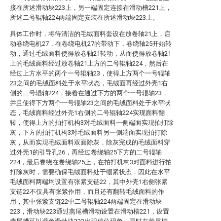
接在所述滑动块223上，另一端固定连接在滑动槽221上，
所述二号辊轴224两端固定安装在所述滑动块223上。
具体工作时，将待清洁的毛绒面料套设在放卷轴21上，启
动卷绕电机27，在卷绕电机27的带动下，卷绕轴25开始转
动，通过毛绒面料使得放卷轴21转动，从而使得放卷轴21
上的毛绒面料经过放卷轴21上方的二号辊轴224，然后在
经过上方水平的两个一号辊轴23，使得上方两个一号辊轴
23之间的毛绒面料处于水平状态，毛绒面再经过外壳1右
侧的二号辊轴224，接着在通过下方的两个一号辊轴23，
并且使得下方两个一号辊轴23之间的毛绒面料处于水平状
态，毛绒面料经过外壳1右侧的二号辊轴224实现面料翻
转，使得上方的拍打机构3对毛绒面料一侧端面实现拍打除
灰，下方的拍打机构3对毛绒面料另一侧端面实现拍打除
灰，从而实现毛绒面料双面除灰，除灰完成的毛绒面料穿
过外壳1的引导孔26，再经过卷绕轴25下方的二号辊轴
224，最后卷绕在卷绕轴25上，在拍打机构3对面料进行拍
打除灰时，需要确保毛绒面料处于绷紧状态，因此在水平
毛绒面料两端均设置有张紧支链22，其中外壳1右侧张紧
支链22不仅具有张紧作用，而且还有翻转毛绒面料的作
用，其中张紧支链22中二号辊轴224两端固定在滑动块
223，滑动块223通过燕尾槽滑动设置在滑动槽221，设置