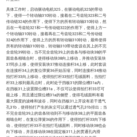
具体工作时，启动驱动电机325，在驱动电机325的带动
下，使得一个转动轴310转动，接着在二号齿轮323和二号
传动链324的作用下，使得下方的所有转动轴310转动，然
后在一号齿轮321和一号传动链322的作用下，使得上方一
个转动轴310转动，接着再在二号齿轮323和二号传动链
324的作用下，使得上方的所有转动轴310转动，最终使得
所有的转动轴310转动，转动轴310带动套设在其上的不完
全齿轮39转动，当不完全齿轮39上的齿条与移动块38的平
面齿条相啮合时，使得移动块38向上移动，并推动安装块
37同步上移，使得安装块37推动连接杆34上移，此时套设
在连接杆34上的复位弹簧36开始压缩，同时连接杆34推动
拍打杆33向上移动，使得拍打杆33拍打毛绒面料，当拍打
杆33上移到最高点时，此时处于挡板31的限位槽31a内，
在挡板31上设置限位槽31a，不仅可以使得拍打杆33尽可
能上移，而且通过限位槽31a的侧壁，使得毛绒面料有着
最大限度的波峰和波谷，同时在挡板31上开设有若干透气
孔31b，使得拍打产生的灰尘可以通过透气孔31b排出；当
不完全齿轮39上的齿条转动到不与移动块38上的平面齿条
相啮合时，在复位弹簧36的作用下，使得拍打杆33向下移
动，使得拍打杆33不在拍打毛绒面料，同时移动块38也会
向下移动，并且移动块38在固定板311上的贯通孔内滑