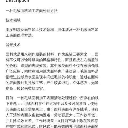
Description
一种毛绒面料加工表面处理方法
技术领域
本发明涉及面料加工技术领域，具体涉及一种毛绒面料加
工表面处理方法。
背景技术
面料就是用来制作服装的材料，作为服装三要素之一，面
料不仅可以诠释服装的风格和特性，而且直接左右着服装
的色彩、造型的表现效果。其中绒类面料不仅在家纺领域
广泛应用，同时在服用绒类面料也广受欢迎，毛绒面料是
指经过拉绒后表面呈现丰润绒毛状的棉织物，通过在面料
的表面做针孔扎绒工艺，产生较多绒毛，立体感强，光泽
度高，摸起来柔软厚实。
目前，一种毛绒面料加工表面清洁处理过程中所存在的以
下难题：a.毛绒面料在生产过程中以及长时间放置，使得
其表面会粘连需要灰尘，由于面料表面有许多绒毛，使得
人工清除表面灰尘较为困难，劳动强度大，工作效率低，
并且除尘效果差、工作环境差；b.目前市场中除灰装置存
在拍打式和吹风式，吹风式不能有效的将毛绒面料表面的