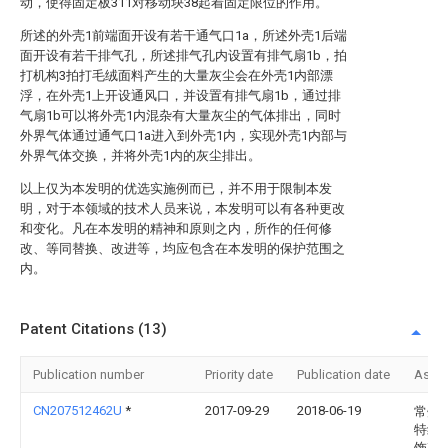
动，使得固定板311对移动块38起着固定限位的作用。
所述的外壳1前端面开设有若干通气口1a，所述外壳1后端
面开设有若干排气孔，所述排气孔内设置有排气扇1b，拍
打机构3拍打毛绒面料产生的大量灰尘会在外壳1内部漂
浮，在外壳1上开设通风口，并设置有排气扇1b，通过排
气扇1b可以将外壳1内混杂有大量灰尘的气体排出，同时
外界气体通过通气口1a进入到外壳1内，实现外壳1内部与
外界气体交换，并将外壳1内的灰尘排出。
以上仅为本发明的优选实施例而已，并不用于限制本发
明，对于本领域的技术人员来说，本发明可以有各种更改
和变化。凡在本发明的精神和原则之内，所作的任何修
改、等同替换、改进等，均应包含在本发明的保护范围之
内。
Patent Citations (13)
Publication number
Priority date
Publication date
Assi
CN207512462U
*
2017-09-29
2018-06-19
常州
特纺
饰有