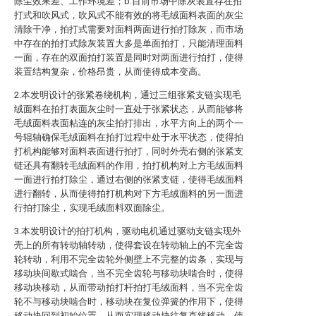
除尘效果差、工作环境差；b.目前市场中除灰装置存在拍
打式和吹风式，吹风式不能有效的将毛绒面料表面的灰尘
清除干净，拍打式需要对面料两面进行拍打除灰，而市场
中存在的拍打式除灰装置大多是单面拍打，只能清理面料
一面，存在的双面拍打装置是同时对两面进行拍打，使得
装置结构复杂，价格昂贵，从而使得成本变高。
2.本发明设计的张紧卷绕机构，通过三组张紧支链实现毛
绒面料在拍打表面灰尘时一直处于张紧状态，从而能够将
毛绒面料表面粘连的灰尘拍打排出，水平方向上的两个一
号辊轴确保毛绒面料在拍打过程中处于水平状态，使得拍
打机构能够对面料表面进行拍打，同时外壳右侧的张紧支
链还具有翻转毛绒面料的作用，拍打机构对上方毛绒面料
一面进行拍打除尘，通过右侧的张紧支链，使得毛绒面料
进行翻转，从而使得拍打机构对下方毛绒面料的另一面进
行拍打除尘，实现毛绒面料双面除尘。
3.本发明设计的拍打机构，驱动电机通过驱动支链实现外
壳上的所有转动轴转动，使得套设在转动轴上的不完全齿
轮转动，利用不完全齿轮外侧壁上不完整的齿条，实现与
移动块间歇式啮合，当不完全齿轮与移动块啮合时，使得
移动块移动，从而带动拍打杆拍打毛绒面料，当不完全齿
轮不与移动块啮合时，移动块在复位弹簧的作用下，使得
移动块回到初始位置，从而实现移动块往复直线移动，使