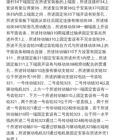
接杆34下端固定在所述安装板的上端面，所述连接杆34上
套设有复位弹簧36，所述复位弹簧36位于安装块37与固定
块35内部上端面之间，所述固定块35下端开设有矩形孔，
所述安装板下端面从前往后固定连接有移动块38，所述移
动块38与矩形孔滑动配合，所述移动块38一侧端面上开设
有平面齿条，所述转动轴310两端通过轴承固定安装在所
述外壳1上，所述转动轴310上固定套设有不完全齿轮39，
所述不完全齿轮39通过齿轮啮合方式与所述移动块38上的
平面齿条相啮合连接，所述转动轴310下方设置有固定板
311，所述固定板311固定安装在所述外壳1内壁上，所述
固定板311上下端面开设有与移动块38相滑动配合的贯通
孔，所述转动轴310连接有驱动支链32，所述驱动支链32
位于所述外壳1外部；所述的驱动支链32包括一号齿轮
321、一号传动链322、二号齿轮323、二号传动链324以及
驱动电机325，上方一个所述转动轴310一端固定套设有一
号齿轮321，下方一个所述转动轴310上固定套设有一号齿
轮321，两个所述一号齿轮321位于同一竖直线上，两个所
述一号齿轮321通过一号传动链322相传动连接，若干所述
转动轴310同一端固定套设有二号齿轮323，位于同一水平
线的所述二号齿轮323通过二号传动链324相传动连接，一
个所述转动轴310一端通过联轴器与驱动电机325输出端相
连接，所述驱动电机325通过电机座固定安装在所述外壳1
外壁上。