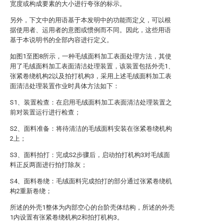
宽度或构成要素的大小进行夸张的标示。
另外，下文中的用语基于本发明中的功能而定义，可以根
据使用者、运用者的意图或惯例而不同。因此，这些用语
基于本说明书的全部内容进行定义。
如图1至图8所示，一种毛绒面料加工表面处理方法，其使
用了毛绒面料加工表面清洁处理装置，该装置包括外壳1、
张紧卷绕机构2以及拍打机构3，采用上述毛绒面料加工表
面清洁处理装置作业时具体方法如下：
S1、装置检查：在启用毛绒面料加工表面清洁处理装置之
前对装置运行进行检查；
S2、面料准备：将待清洁的毛绒面料安装在张紧卷绕机构
2上；
S3、面料拍打：完成S2步骤后，启动拍打机构3对毛绒面
料正反两面进行拍打除灰；
S4、面料卷绕：毛绒面料完成拍打的部分通过张紧卷绕机
构2重新卷绕；
所述的外壳1整体为内部空心的台阶壳体结构，所述的外壳
1内设置有张紧卷绕机构2和拍打机构3。