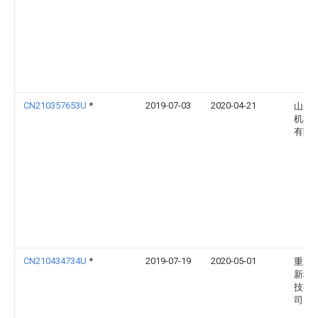
CN210357653U
*
2019-07-03
2020-04-21
山东
机械
有限
CN210434734U
*
2019-07-19
2020-05-01
重庆
新材
技有
司