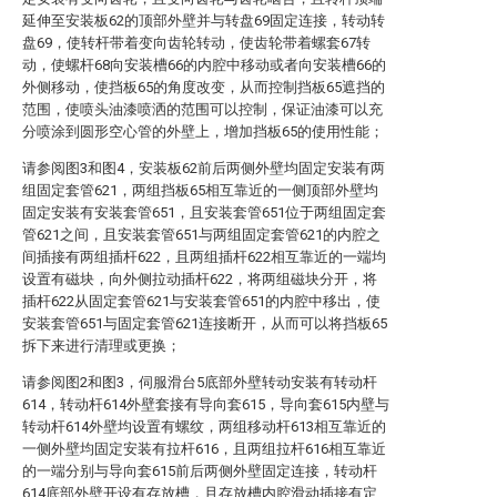
延伸至安装板62的顶部外壁并与转盘69固定连接，转动转
盘69，使转杆带着变向齿轮转动，使齿轮带着螺套67转
动，使螺杆68向安装槽66的内腔中移动或者向安装槽66的
外侧移动，使挡板65的角度改变，从而控制挡板65遮挡的
范围，使喷头油漆喷洒的范围可以控制，保证油漆可以充
分喷涂到圆形空心管的外壁上，增加挡板65的使用性能；
请参阅图3和图4，安装板62前后两侧外壁均固定安装有两
组固定套管621，两组挡板65相互靠近的一侧顶部外壁均
固定安装有安装套管651，且安装套管651位于两组固定套
管621之间，且安装套管651与两组固定套管621的内腔之
间插接有两组插杆622，且两组插杆622相互靠近的一端均
设置有磁块，向外侧拉动插杆622，将两组磁块分开，将
插杆622从固定套管621与安装套管651的内腔中移出，使
安装套管651与固定套管621连接断开，从而可以将挡板65
拆下来进行清理或更换；
请参阅图2和图3，伺服滑台5底部外壁转动安装有转动杆
614，转动杆614外壁套接有导向套615，导向套615内壁与
转动杆614外壁均设置有螺纹，两组移动杆613相互靠近的
一侧外壁均固定安装有拉杆616，且两组拉杆616相互靠近
的一端分别与导向套615前后两侧外壁固定连接，转动杆
614底部外壁开设有存放槽，且存放槽内腔滑动插接有定