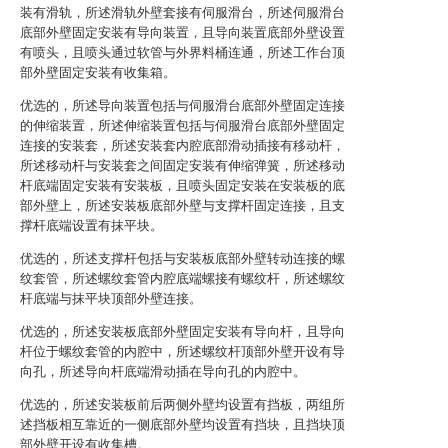
装有滑轨，所述滑轨外壁套接有伺服滑台，所述伺服滑台
底部外壁固定安装有导向装置，且导向装置底部外壁设置
有喷头，且喷头通过软管与外界料桶连通，所述工作台顶
部外壁固定安装有收集箱。
优选的，所述导向装置包括与伺服滑台底部外壁固定连接
的伸缩装置，所述伸缩装置包括与伺服滑台底部外壁固定
连接的安装套，所述安装套内腔底部滑动插接有移动杆，
所述移动杆与安装套之间固定安装有伸缩弹簧，所述移动
杆底端固定安装有安装板，且喷头固定安装在安装板的底
部外壁上，所述安装板底部外壁与支撑杆固定连接，且支
撑杆底端设置有抹平块。
优选的，所述支撑杆包括与安装板底部外壁转动连接的螺
纹套管，所述螺纹套管内腔底端螺接有螺纹杆，所述螺纹
杆底端与抹平块顶部外壁连接。
优选的，所述安装板底部外壁固定安装有导向杆，且导向
杆位于螺纹套管的内腔中，所述螺纹杆顶部外壁开设有导
向孔，所述导向杆底端滑动插在导向孔的内腔中。
优选的，所述安装板前后两侧外壁均设置有挡板，两组所
述挡板相互靠近的一侧底部外壁均设置有挡块，且挡块顶
部外壁开设有收集槽。