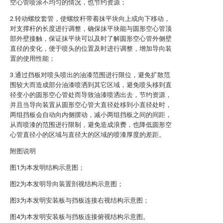
空心管喷涂不均匀的情况，也节约资源；
2.转动螺纹套管，使螺纹杆带着抹平块向上或向下移动，
对支撑杆的长度进行调整，确保抹平块能与圆形空心管顶
部外壁接触，保证抹平块可以及时了解圆形空心管外侧壁
直径的变化，便于喷头的位置及时进行调整，增加导向装
置的使用性能；
3.通过挡板对喷头喷出的油漆范围进行限位，避免扩散范
围较大而造成部分油漆喷洒到其它区域，避免喷头移到直
径变小的圆形空心管处而导致油漆喷洒出去，节约资源，
并且当导向装置从圆形空心管大直径处移到小直径处时，
两组挡板会自动向内侧摆动，减小两组挡板之间的间距，
从而喷漆的范围进行限制，避免造成浪费，也降低圆形空
心管直径小的区域与直径大的区域的喷漆厚度的差距。
附图说明
图1为本发明结构示意图；
图2为本发明导向装置剖视结构示意图；
图3为本发明安装板与挡板连接右视结构示意图；
图4为本发明安装板与挡板连接俯视结构示意图。