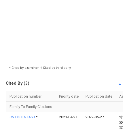
* Cited by examiner, † Cited by third party
Cited By (3)
Publication number
Priority date
Publication date
Assi
Family To Family Citations
CN113102146B
*
2021-04-21
2022-05-27
常州
凌达
零部