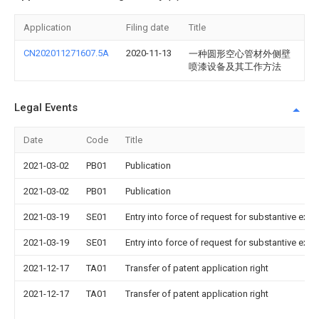
Application
Filing date
Title
CN202011271607.5A
2020-11-13
一种圆形空心管材外侧壁
喷漆设备及其工作方法
Legal Events
Date
Code
Title
2021-03-02
PB01
Publication
2021-03-02
PB01
Publication
2021-03-19
SE01
Entry into force of request for substantive exa
2021-03-19
SE01
Entry into force of request for substantive exa
2021-12-17
TA01
Transfer of patent application right
2021-12-17
TA01
Transfer of patent application right