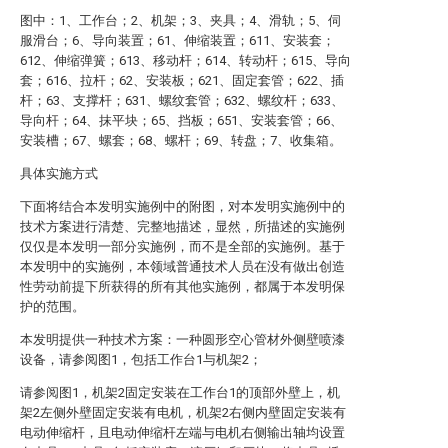
图中：1、工作台；2、机架；3、夹具；4、滑轨；5、伺
服滑台；6、导向装置；61、伸缩装置；611、安装套；
612、伸缩弹簧；613、移动杆；614、转动杆；615、导向
套；616、拉杆；62、安装板；621、固定套管；622、插
杆；63、支撑杆；631、螺纹套管；632、螺纹杆；633、
导向杆；64、抹平块；65、挡板；651、安装套管；66、
安装槽；67、螺套；68、螺杆；69、转盘；7、收集箱。
具体实施方式
下面将结合本发明实施例中的附图，对本发明实施例中的
技术方案进行清楚、完整地描述，显然，所描述的实施例
仅仅是本发明一部分实施例，而不是全部的实施例。基于
本发明中的实施例，本领域普通技术人员在没有做出创造
性劳动前提下所获得的所有其他实施例，都属于本发明保
护的范围。
本发明提供一种技术方案：一种圆形空心管材外侧壁喷漆
设备，请参阅图1，包括工作台1与机架2；
请参阅图1，机架2固定安装在工作台1的顶部外壁上，机
架2左侧外壁固定安装有电机，机架2右侧内壁固定安装有
电动伸缩杆，且电动伸缩杆左端与电机右侧输出轴均设置