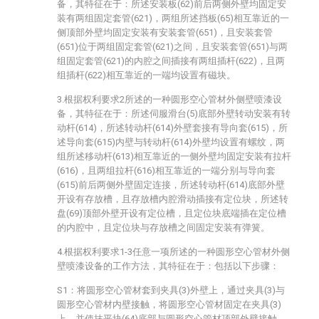
备，其特征在于：所述安装板(62)前后两侧外壁均固定安
装有两组固定套管(621)，两组所述挡板(65)相互靠近的一
侧顶部外壁均固定安装有安装套管(651)，且安装套管
(651)位于两组固定套管(621)之间，且安装套管(651)与两
组固定套管(621)的内腔之间插接有两组插杆(622)，且两
组插杆(622)相互靠近的一端均设置有磁块。
3.根据权利要求2所述的一种圆形空心管材外侧壁喷漆设
备，其特征在于：所述伺服滑台(5)底部外壁转动安装有转
动杆(614)，所述转动杆(614)外壁套接有导向套(615)，所
述导向套(615)内壁与转动杆(614)外壁均设置有螺纹，两
组所述移动杆(613)相互靠近的一侧外壁均固定安装有拉杆
(616)，且两组拉杆(616)相互靠近的一端分别与导向套
(615)前后两侧外壁固定连接，所述转动杆(614)底部外壁
开设有存放槽，且存放槽内腔滑动插接有定位块，所述转
盘(69)顶部外壁开设有定位槽，且定位块底端插在定位槽
的内腔中，且定位块与存放槽之间固定安装有弹簧。
4.根据权利要求1-3任意一项所述的一种圆形空心管材外侧
壁喷漆设备的工作方法，其特征在于：包括以下步骤：
S1：将圆形空心管材套到夹具(3)外壁上，通过夹具(3)与
圆形空心管材内壁接触，将圆形空心管材固定在夹具(3)
上，并使抹平块(64)底部与圆形空心管材顶部外壁接触，