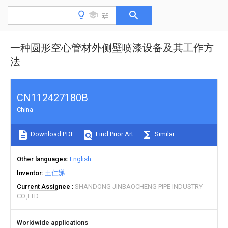
一种圆形空心管材外侧壁喷漆设备及其工作方
法
CN112427180B
China
Download PDF
Find Prior Art
Similar
Other languages
English
Inventor
王仁娣
Current Assignee
SHANDONG JINBAOCHENG PIPE INDUSTRY
CO.,LTD.
Worldwide applications