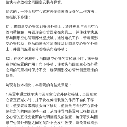
位块与存放槽之间固定安装有弹簧。
优选的，一种圆形空心管材外侧壁喷漆设备的工作方法，
包括以下步骤：
S1：将圆形空心管套到夹具外壁上，通过夹具与圆形空心
管内壁接触，将圆形空心管固定在夹具上，并使抹平块底
部与圆形空心管顶部外壁接触，通过电机工作，带着圆形
空心管转动，然后由喷头将油漆喷涂到圆形空心管的外壁
上，并且伺服滑台带着喷头向右移动；
S2：在这个过程中，当圆形空心管的直径减小时，抹平块
在伸缩装置的作用下向下移动，使喷头与圆形空心管外壁
之间的间距相对保持不变，确保圆形空心管外侧壁喷漆的
质量。
与现有技术相比，本发明的有益效果是：
1.装置中通过抹平块与圆形空心管外侧壁接触，当圆形空
心管直径减小时，抹平块在伸缩装置的作用下会向下移
动，使安装板带着喷头向下移动，使喷头与圆形空心管外
侧壁之间的间距保持一致，从而使导向装置可以根据圆形
空心管的直径变化而自动调整喷头的位置，确保喷头与圆
形空心管外侧壁之间的间距不会发生改变，避免造成圆形