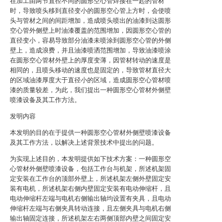
在加工由两节直径不同的圆形空心管焊接在一起的管材
时，导致喷头移到直径变小的圆形空心管上方时，会使喷
头与管材之间的间距增加，造成喷头喷出的油漆到达圆形
空心管外侧壁上时油漆覆盖的范围增加，因圆形空心管的
直径变小，容易导致部分油漆未喷涂到圆形空心管的外侧
壁上，造成浪费，并且油漆喷洒范围增加，导致油漆喷涂
在圆形空心管材外壁上的厚度变薄，因管材转动的速度是
相同的，且喷头移动的速度也是固定的，导致管材直径大
的区域油漆厚度大于直径小的区域，造成圆形空心管材喷
漆的质量较差，为此，我们提出一种圆形空心管材外侧壁
喷漆设备及其工作方法。
发明内容
本发明的目的在于提供一种圆形空心管材外侧壁喷漆设备
及其工作方法，以解决上述背景技术中提出的问题。
为实现上述目的，本发明提供如下技术方案：一种圆形空
心管材外侧壁喷漆设备，包括工作台与机架，所述机架固
定安装在工作台的顶部外壁上，所述机架左侧外壁固定安
装有电机，所述机架右侧内壁固定安装有电动伸缩杆，且
电动伸缩杆左端与电机右侧输出轴均设置有夹具，且电动
伸缩杆左端与右侧夹具转动连接，且左侧夹具与电机右侧
输出轴固定连接，所述机架左右两侧顶部内壁之间固定安