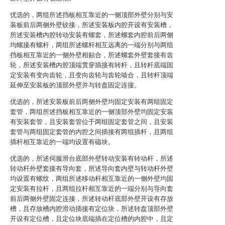
优选的，两组所述挡板相互靠近的一侧顶部外壁分别与安
装板前后两侧外壁铰接，所述安装板内腔开设有安装槽，
所述安装槽内腔转动安装有螺套，所述螺套内腔前后两侧
均螺接有螺杆，两组所述螺杆相互远离的一端分别与两组
挡板相互靠近的一侧外壁相贴合，所述螺套外壁套接有齿
轮，所述安装槽内腔顶端贯穿插接有转杆，且转杆底端固
定安装有变向齿轮，且变向齿轮与齿轮啮合，且转杆顶端
延伸至安装板的顶部外壁并与转盘固定连接。
优选的，所述安装板前后两侧外壁均固定安装有两组固定
套管，两组所述挡板相互靠近的一侧顶部外壁均固定安装
有安装套管，且安装套管位于两组固定套管之间，且安装
套管与两组固定套管的内腔之间插接有两组插杆，且两组
插杆相互靠近的一端均设置有磁块。
优选的，所述伺服滑台底部外壁转动安装有转动杆，所述
转动杆外壁套接有导向套，所述导向套内壁与转动杆外壁
均设置有螺纹，两组所述移动杆相互靠近的一侧外壁均固
定安装有拉杆，且两组拉杆相互靠近的一端分别与导向套
前后两侧外壁固定连接，所述转动杆底部外壁开设有存放
槽，且存放槽内腔滑动插接有定位块，所述转盘顶部外壁
开设有定位槽，且定位块底端插在定位槽的内腔中，且定