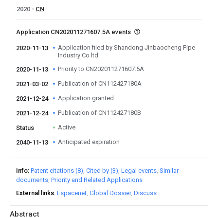
2020
CN
Application CN202011271607.5A events
Application filed by Shandong Jinbaocheng Pipe
2020-11-13
Industry Co ltd
Priority to CN202011271607.5A
2020-11-13
Publication of CN112427180A
2021-03-02
Application granted
2021-12-24
Publication of CN112427180B
2021-12-24
Active
Status
Anticipated expiration
2040-11-13
Info
Patent citations (8)
Cited by (3)
Legal events
Similar
documents
Priority and Related Applications
External links
Espacenet
Global Dossier
Discuss
Abstract