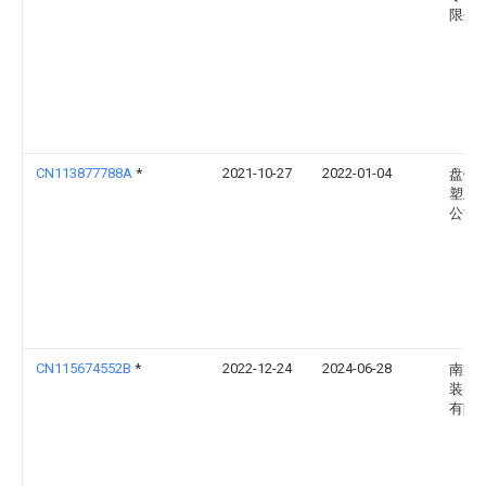
限公
CN113877788A
*
2021-10-27
2022-01-04
盘锦
塑业
公司
CN115674552B
*
2022-12-24
2024-06-28
南通
装备
有限