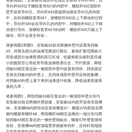
请参阅图2，安装板62底部外壁固定安装有导向杆633，且
导向杆633位于螺纹套管631的内腔中，螺纹杆632顶部外
壁开设有导向孔，导向杆633底端滑动插在导向孔的内腔
中，在转动螺纹套管631，使螺纹杆632在上下移动的过程
中，导向杆633会在导向孔的内腔中，对螺纹杆632上下移
动进行导向，使螺纹套管631转动时，螺纹杆632只能上下
移动，而不会发生转动；
请参阅图2和图3，安装板62前后两侧外壁均设置有挡板
65，对喷头喷出的油漆范围进行限位，避免扩散范围较大
而造成部分油漆喷洒到其它区域，也避免喷头移到直径减
小的圆形空心管处而导致油漆喷洒出去，节约资源，两组
挡板65相互靠近的一侧底部外壁均设置有挡块，挡块固定
安装在挡板65的外壁上，且挡块顶部外壁开设有收集槽，
对挡板65外壁上落下来的油漆进行收集，降低油漆直接滴
落的几率；
请参阅图3，两组挡板65相互靠近的一侧顶部外壁分别与
安装板62前后两侧外壁铰接，安装板62内腔开设有安装槽
66，安装槽66内腔转动安装有螺套67，螺套67内腔前后两
侧均螺接有螺杆68，两组螺杆68相互远离的一端分别与两
组挡板65相互靠近的一侧外壁相贴合，螺套67外壁套接有
齿轮，安装槽66内腔顶端贯穿插接有转杆，且转杆底端固
定安装有变向齿轮，且变向齿轮与齿轮啮合，且转杆顶端