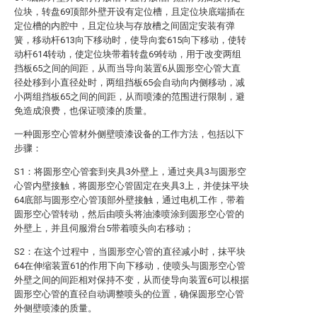
位块，转盘69顶部外壁开设有定位槽，且定位块底端插在
定位槽的内腔中，且定位块与存放槽之间固定安装有弹
簧，移动杆613向下移动时，使导向套615向下移动，使转
动杆614转动，使定位块带着转盘69转动，用于改变两组
挡板65之间的间距，从而当导向装置6从圆形空心管大直
径处移到小直径处时，两组挡板65会自动向内侧移动，减
小两组挡板65之间的间距，从而喷漆的范围进行限制，避
免造成浪费，也保证喷漆的质量。
一种圆形空心管材外侧壁喷漆设备的工作方法，包括以下
步骤：
S1：将圆形空心管套到夹具3外壁上，通过夹具3与圆形空
心管内壁接触，将圆形空心管固定在夹具3上，并使抹平块
64底部与圆形空心管顶部外壁接触，通过电机工作，带着
圆形空心管转动，然后由喷头将油漆喷涂到圆形空心管的
外壁上，并且伺服滑台5带着喷头向右移动；
S2：在这个过程中，当圆形空心管的直径减小时，抹平块
64在伸缩装置61的作用下向下移动，使喷头与圆形空心管
外壁之间的间距相对保持不变，从而使导向装置6可以根据
圆形空心管的直径自动调整喷头的位置，确保圆形空心管
外侧壁喷漆的质量。