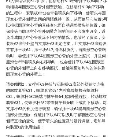
61的伸缩弹簧612扩张，使移动杆613带着抹平块64向下移
动继续与圆形空心管外侧壁接触，在移动杆613向下移动
的过程中，安装板62也会带着喷头向下移动，使喷头与圆
形空心管外侧壁之间的间距保持一致，从而使导向装置6可
以根据圆形空心管的直径变化而自动调整喷头的位置，确
保喷头与圆形空心管外侧壁之间的间距不会发生改变，避
免造成圆形空心管喷涂不均匀的情况，也节约了资源，安
装板62底部外壁与支撑杆63固定连接，且支撑杆63底端设
置有抹平块64，抹平块64为海绵材质的，当圆形空心管转
动时，会使抹平块64在圆形空心管的外壁上擦拭，并且伺
服滑台5带着喷头向右移动时，也会使抹平块64在圆形空
心管的外侧壁上向右移动擦拭，使油漆更加均匀的涂抹到
圆形空心管的外壁上；
请参阅图2，支撑杆63包括与安装板62底部外壁转动连接
的螺纹套管631，螺纹套管631内腔底端螺接有螺纹杆
632，螺纹杆632底端与抹平块64顶部外壁连接，转动螺纹
套管631，使螺纹杆632带着抹平块64向上或向下移动，对
支撑杆63的长度进行调整，确保抹平块64能与圆形空心管
顶部外壁接触，保证抹平块64可以及时了解圆形空心管外
侧壁直径的变化，便于喷头的位置及时进行调整，增加导
向装置6的使用性能；