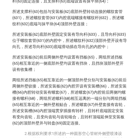
杆(63)固定连接，且支撑杆(63)底端设置有抹平块(64)；
所述支撑杆(63)包括与安装板(62)底部外壁转动连接的螺纹套管
(631)，所述螺纹套管(631)内腔底端螺接有螺纹杆(632)，所述螺
纹杆(632)底端与抹平块(64)顶部外壁连接；
所述安装板(62)底部外壁固定安装有导向杆(633)，且导向杆(633)
位于螺纹套管(631)的内腔中，所述螺纹杆(632)顶部外壁开设有导
向孔，所述导向杆(633)底端滑动插在导向孔的内腔中；
所述安装板(62)前后两侧外壁均设置有挡板(65)，两组所述挡板
(65)相互靠近的一侧底部外壁均设置有挡块，且挡块顶部外壁开
设有收集槽；
两组所述挡板(65)相互靠近的一侧顶部外壁分别与安装板(62)前后
两侧外壁铰接，所述安装板(62)内腔开设有安装槽(66)，所述安装
槽(66)内腔转动安装有螺套(67)，所述螺套(67)内腔前后两侧均螺
接有螺杆(68)，两组所述螺杆(68)相互远离的一端分别与两组挡板
(65)相互靠近的一侧外壁相贴合，所述螺套(67)外壁套接有齿轮，
所述安装槽(66)内腔顶端贯穿插接有转杆，且转杆底端固定安装
有变向齿轮，且变向齿轮与齿轮啮合，且转杆顶端延伸至安装板
(62)的顶部外壁并与转盘(69)固定连接。
2.根据权利要求1所述的一种圆形空心管材外侧壁喷漆设