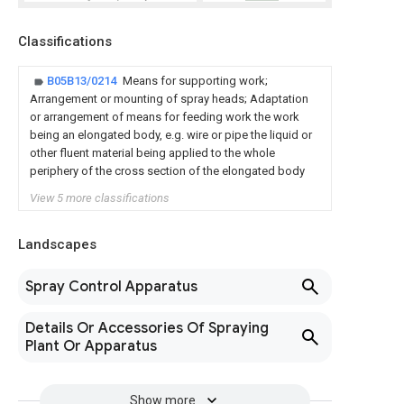
Classifications
B05B13/0214
Means for supporting work;
Arrangement or mounting of spray heads; Adaptation
or arrangement of means for feeding work the work
being an elongated body, e.g. wire or pipe the liquid or
other fluent material being applied to the whole
periphery of the cross section of the elongated body
View 5 more classifications
Landscapes
Spray Control Apparatus
Details Or Accessories Of Spraying
Plant Or Apparatus
Show more