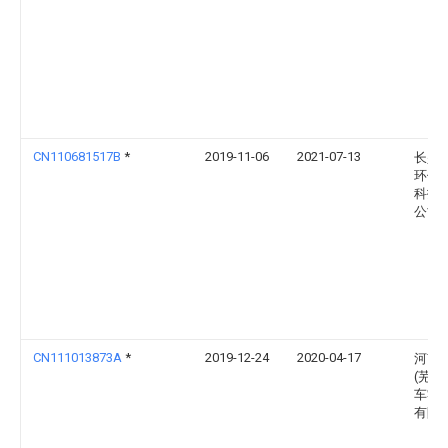
CN110681517B
*
2019-11-06
2021-07-13
长兴
环保
科技
公司
CN111013873A
*
2019-12-24
2020-04-17
河南
(芜湖
车零
有限