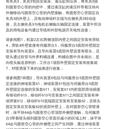
有夹具3，夹具3包括安装座、液压缸和压块，将夹具3插
到圆形空心管的内腔中，通过液压缸的液压杆带着压块向
外侧移动与圆形空心管的内壁接触，将圆形空心管固定在
夹具3的外壁上，且电动伸缩杆左端与右侧夹具3转动连
接，且左侧夹具3与电机右侧输出轴固定连接，装置中所涉
及的用电设备均通过导线和外部电源开关电性连接；
请参阅图1，机架2左右两侧顶部内壁之间固定安装有滑轨
4，滑轨4外壁套接有伺服滑台5，伺服滑台5底部外壁固定
安装有导向装置6，且导向装置6底部外壁设置有喷头，且
喷头通过软管与外界料桶连通，料桶在图中并未画出，是
向喷头输送原料的，工作台1顶部外壁固定安装有收集箱
7，对喷洒落下来的油漆进行收集；
请参阅图1和图2，导向装置6包括与伺服滑台5底部外壁固
定连接的伸缩装置61，伸缩装置61包括与伺服滑台5底部
外壁固定连接的安装套611，安装套611内腔底部滑动插接
有移动杆613，移动杆613与安装套611之间固定安装有伸
缩弹簧612，移动杆613底端固定安装有安装板62，且喷头
固定安装在安装板62的底部外壁上，在对圆形空心管喷漆
时，抹平块64会与圆形空心管顶部外侧壁接触，当伺服滑
台5带着喷头移到圆形空心管直径减小的区域上时，抹平块
64会与圆形空心管的外侧壁之间产生间隙，通过伸缩装置