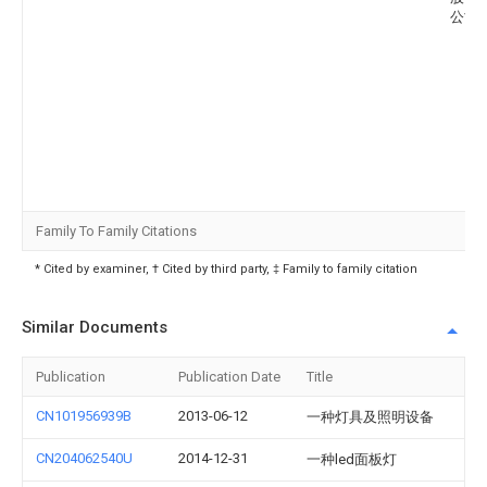
公司
Family To Family Citations
* Cited by examiner, † Cited by third party, ‡ Family to family citation
Similar Documents
Publication
Publication Date
Title
CN101956939B
2013-06-12
一种灯具及照明设备
CN204062540U
2014-12-31
一种led面板灯