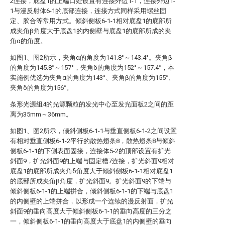
2连接，底盘1的上端口处设置有连接外边1-1，连接外边1-
1与漫反射体6-1的底部连接，连接方式同样采用螺丝固
定、胶合等常用方式。倾斜侧板6-1-1相对底盘1的底部所
成夹角β角度大于底盘1的内侧壁与底盘1的底部所成的夹
角α的角度。
如图1、图2所示，夹角α的角度为141.8°～143.4°。夹角β
的角度为145.8°～157°，夹角δ的角度为152°～157.4°，本
实施例优选为夹角α的角度为143°、夹角β的角度为155°、
夹角δ的角度为156°。
条形光源组4的光源颗粒的发光中心至发光面板2之间的距
离为35mm～36mm。
如图1、图2所示，倾斜侧板6-1-1与垂直侧板6-1-2之间设置
有相对垂直侧板6-1-2平行的散热翅条8，散热翅条8与倾斜
侧板6-1-1的下侧表面固接，连接体5-2的顶部设置有扩光
斜面9，扩光斜面9的上端与固定槽7连接，扩光斜面9相对
底盘1的底部所成夹角δ角度大于倾斜侧板6-1-1相对底盘1
的底部所成夹角β角度，扩光斜面9。扩光斜面9的下端与
倾斜侧板6-1-1的上端拼合，倾斜侧板6-1-1的下端与底盘1
的内侧壁的上端拼合，以形成一个连续的漫反射面，扩光
斜面9的垂向高度大于倾斜侧板6-1-1的垂向高度的三分之
一，倾斜侧板6-1-1的垂向高度大于底盘1的内侧壁的垂向