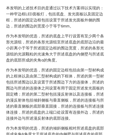
本发明的上述技术目的是通过以下技术方案得以实现的：
一种窄边框LED面板灯，包括底盘、发光面板以及固定边
框，所述的固定边框包括设置于所述发光面板外侧的围
边，所述的围边的宽度小于等于6mm。
作为本发明的优选，所述的底盘上平行设置有至少两个条
形光源组，所述的条形光源组至所述底盘的底部边沿的最
小距离小于等于所述固定边框的围边宽度，所述的条形光
源组的光源颗粒的光速角大于所述底盘的内侧壁与所述底
盘的底部所成的夹角α的角度。
作为本发明的优选，所述的固定边框包括由第一型材构成
的上框体以及由第二型材构成的下框体，所述的第一型材
包括所述围边以及设置于所述围边下方的连接体，所述的
围边与所述的连接体之间设置有用于固定所述发光面板的
固定槽；所述的第二型材包括漫反射体以及连接板，所述
的漫反射体包括倾斜侧板与垂直侧板，所述的连接板与所
述的垂直侧板的底部垂直固接，所述的连接板与所述连接
体连接，所述的底盘的上端口处设置有连接外边，所述的
连接外边与所述漫反射体的底部连接。
作为本发明的优选，所述的倾斜侧板相对所述底盘的底部
所成夹角β角度大于所述底盘的内侧壁与所述底盘的底部