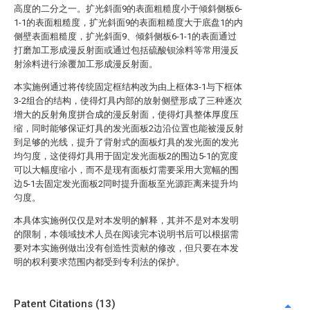
高度的二分之一。扩光斜面9的表面粗糙度小于倾斜侧板6-
1-1的表面粗糙度，扩光斜面9的表面粗糙度大于底盘1的内
侧壁表面粗糙度，扩光斜面9、倾斜侧板6-1-1的表面通过
打磨加工形成漫反射面或通过包括硫酸钡涂料等常用漫反
射涂料进行涂覆加工形成漫反射面。
本实施例通过将传统固定框结构改为由上框体3-1与下框体
3-2组合的结构，使得灯具内部的放射侧壁形成了三种逐次
增大的反射角度拼合成的漫反射面，使得灯具整体厚度压
缩，同时能够保证灯具的发光面板2边沿位置也能被漫反射
到足够的光线，提升了背射式的面板灯具的发光面的发光
均匀度，这使得灯具用于固定发光面板2的围边5-1的宽度
可以大幅度缩小，而不是现有面板灯需要采用大宽幅的围
边5-1去固定发光面板2同时提升面板至光源距离来提升均
匀度。
本具体实施例仅仅是对本发明的解释，其并不是对本发明
的限制，本领域技术人员在阅读完本说明书后可以根据需
要对本实施例做出没有创造性贡献的修改，但只要在本发
明的权利要求范围内都受到专利法的保护。
Patent Citations (13)