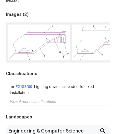
的优点。
Images (
2
)
Classifications
F21S8/00
Lighting devices intended for fixed
installation
View 4 more classifications
Landscapes
Engineering & Computer Science