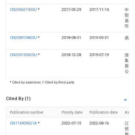
CN206637430U
*
2017-03-29
2017-11-14
中山
阳照
器有
司
CN208919805U
*
2018-08-31
2019-05-31
易胜
CN209130620U
*
2018-12-28
2019-07-19
浙江
集成
股份
公司
* Cited by examiner, † Cited by third party
Cited By (1)
Publication number
Priority date
Publication date
Assi
CN114909621A
*
2022-07-15
2022-08-16
江苏
照明
股份