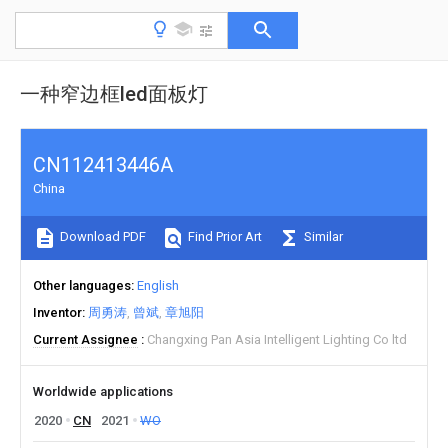
一种窄边框led面板灯
CN112413446A
China
Download PDF
Find Prior Art
Similar
Other languages
English
Inventor
周勇涛
曾斌
章旭阳
Current Assignee
Changxing Pan Asia Intelligent Lighting Co ltd
Worldwide applications
2020
CN
2021
WO