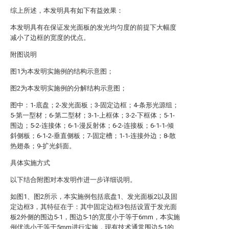
综上所述，本发明具有如下有益效果：
本发明具有在保证发光面板的发光均匀度的前提下大幅度
减小了边框的宽度的优点。
附图说明
图1为本发明实施例的结构示意图；
图2为本发明实施例的分解结构示意图；
图中：1-底盘；2-发光面板；3-固定边框；4-条形光源组；
5-第一型材；6-第二型材；3-1-上框体；3-2-下框体；5-1-
围边；5-2-连接体；6-1-漫反射体；6-2-连接板；6-1-1-倾
斜侧板；6-1-2-垂直侧板；7-固定槽；1-1-连接外边；8-散
热翅条；9-扩光斜面。
具体实施方式
以下结合附图对本发明作进一步详细说明。
如图1、图2所示，本实施例包括底盘1、发光面板2以及固
定边框3，其特征在于：其中固定边框3包括设置于发光面
板2外侧的围边5-1，围边5-1的宽度小于等于6mm，本实施
例优选小于等于5mm进行实施，现有技术通常围边5-1的