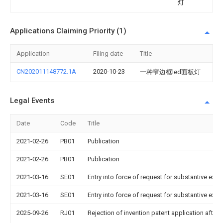
灯
Applications Claiming Priority (1)
Application
Filing date
Title
CN202011148772.1A
2020-10-23
一种窄边框led面板灯
Legal Events
Date
Code
Title
2021-02-26
PB01
Publication
2021-02-26
PB01
Publication
2021-03-16
SE01
Entry into force of request for substantive exa
2021-03-16
SE01
Entry into force of request for substantive exa
2025-09-26
RJ01
Rejection of invention patent application after 