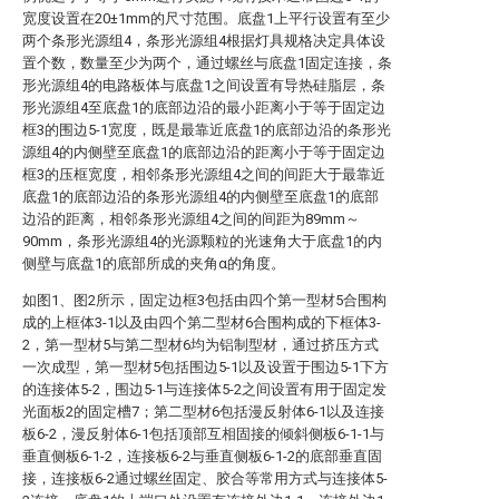
宽度设置在20±1mm的尺寸范围。底盘1上平行设置有至少
两个条形光源组4，条形光源组4根据灯具规格决定具体设
置个数，数量至少为两个，通过螺丝与底盘1固定连接，条
形光源组4的电路板体与底盘1之间设置有导热硅脂层，条
形光源组4至底盘1的底部边沿的最小距离小于等于固定边
框3的围边5-1宽度，既是最靠近底盘1的底部边沿的条形光
源组4的内侧壁至底盘1的底部边沿的距离小于等于固定边
框3的压框宽度，相邻条形光源组4之间的间距大于最靠近
底盘1的底部边沿的条形光源组4的内侧壁至底盘1的底部
边沿的距离，相邻条形光源组4之间的间距为89mm～
90mm，条形光源组4的光源颗粒的光速角大于底盘1的内
侧壁与底盘1的底部所成的夹角α的角度。
如图1、图2所示，固定边框3包括由四个第一型材5合围构
成的上框体3-1以及由四个第二型材6合围构成的下框体3-
2，第一型材5与第二型材6均为铝制型材，通过挤压方式
一次成型，第一型材5包括围边5-1以及设置于围边5-1下方
的连接体5-2，围边5-1与连接体5-2之间设置有用于固定发
光面板2的固定槽7；第二型材6包括漫反射体6-1以及连接
板6-2，漫反射体6-1包括顶部互相固接的倾斜侧板6-1-1与
垂直侧板6-1-2，连接板6-2与垂直侧板6-1-2的底部垂直固
接，连接板6-2通过螺丝固定、胶合等常用方式与连接体5-