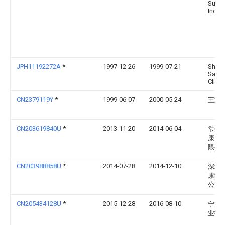
Surgic
Inc.
JPH11192272A
*
1997-12-26
1999-07-21
Shuny
Saeg
Clinic
CN2379119Y
*
1999-06-07
2000-05-24
王宝
CN203619840U
*
2013-11-20
2014-06-04
常州
康复
限公
CN203988858U
*
2014-07-28
2014-12-10
深圳
康科
公司
CN205434128U
*
2015-12-28
2016-08-10
宁波
业技