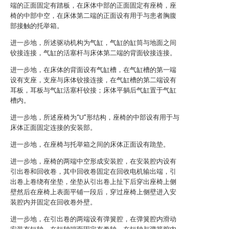
端的正面固定有踏板，在床体中部的正面固定有座椅，座
椅的中部中空，在床体第二端的正面设有用于与患者胸腹
部接触的托举箱。
进一步地，所述驱动机构为气缸，气缸的缸筒与地面之间
铰接连接，气缸的活塞杆与床体第二端的背面铰接连接。
进一步地，在床体的背面设有气缸槽，在气缸槽的第一端
设有支座，支座与床体铰接连接，在气缸槽的第二端设有
耳板，耳板与气缸活塞杆铰接；床体平躺后气缸置于气缸
槽内。
进一步地，所述座椅为“U”形结构，座椅的中部设有用于与
床体正面固定连接的安装部。
进一步地，在座椅与托举箱之间的床体正面设有跪垫。
进一步地，座椅的两端中空形成安装腔，在安装腔内设有
引出卷和回收卷，其中回收卷固定在回收电机输出端，引
出卷上卷绕有坐垫，坐垫从引出卷上扯下后穿出座椅上侧
壁然后在座椅上表面平铺一段后，穿过座椅上侧壁进入安
装腔内并固定在回收卷外壁。
进一步地，在引出卷的两端设有弹簧腔，在弹簧腔内滑动