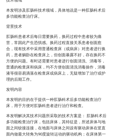
技术领域
本发明涉及肛肠科技术领域，具体地说是一种肛肠科术后
多功能检查治疗床。
背景技术
肛肠科患者术后每日需要换药，换药过程中患者较为痛
苦，常因此产生恐惧感。换药过程直接关系患者创面愈
合，现有技术中采用普通检查床（或病床）对患者进行换
药，患者躺卧在检查床上，但创面暴露不好，存在换药不
方便的问题。有时还需要对患者进行创面清洗、消毒等，
普通的检查床和病床，均不方便创面清洗消毒操作，消毒
液等很容易滴落在检查床或病床上，无疑增加了治疗或护
理的后期工作。
发明内容
本发明的目的在于提供一种肛肠科术后多功能检查治疗
床，用于方便对肛肠科患者进行治疗和检查。
本发明解决其技术问题所采取的技术方案是： 肛肠科术后
多功能检查治疗床，包括床体，其特征是，所述床体与地
面之间铰接连接，在地面与床体之间设有驱动床体在竖直
面内做最大转角为90度旋转运动的驱动机构；在床体第一