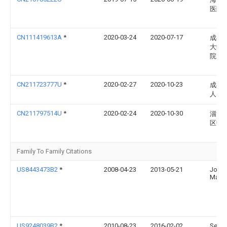
医院
CN111419613A
*
2020-03-24
2020-07-17
成都
大学
院
CN211723777U
*
2020-02-27
2020-10-23
成都
人民
CN211797514U
*
2020-02-24
2020-10-30
淄博
区中
Family To Family Citations
US8443473B2
*
2008-04-23
2013-05-21
John
Maxwe
US9248039B2
*
2010-08-23
2016-02-02
Sergi