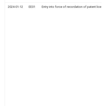
2024-01-12
EE01
Entry into force of recordation of patent licens