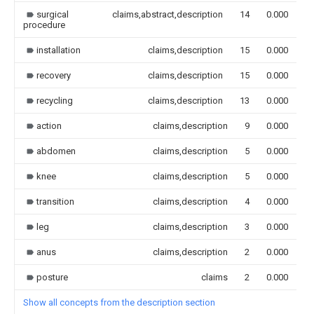
surgical
claims,abstract,description
14
0.000
procedure
installation
claims,description
15
0.000
recovery
claims,description
15
0.000
recycling
claims,description
13
0.000
action
claims,description
9
0.000
abdomen
claims,description
5
0.000
knee
claims,description
5
0.000
transition
claims,description
4
0.000
leg
claims,description
3
0.000
anus
claims,description
2
0.000
posture
claims
2
0.000
Show all concepts from the description section