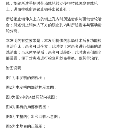
线，旋转所述手柄时带动线轮转动使得拉线缠绕在线轮
上，进而拉拽所述锁止销移出锁止孔；
所述锁止销伸入上方的锁止孔内时所述齿条与驱动齿轮啮
合；所述锁止销伸入下方的锁止孔内时所述齿条与驱动齿
轮分离。
本发明的有益效果是：本发明提供的肛肠科术后多功能检
查治疗床，患者可以坐立，此时便于对患者进行创面的清
洗消毒；当床体平躺后，患者可以跪卧，此时患者创面全
部暴露，便于对患者进行检查和纱布替换、敷药等治疗。
附图说明
图1为本发明的侧视图；
图2为本发明内部结构示意图；
图3为图2中的A处局部向视图；
图4为坐椅的局部剖视图；
图5为坐垫的引出和回收示意图；
图6为坐垫卷的正视图；