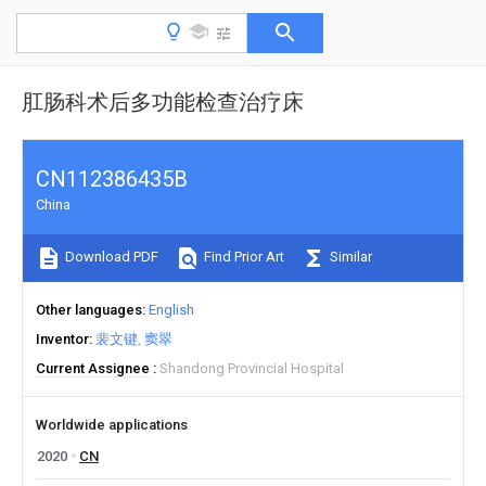
肛肠科术后多功能检查治疗床
CN112386435B
China
Download PDF
Find Prior Art
Similar
Other languages
English
Inventor
裴文键
窦翠
Current Assignee
Shandong Provincial Hospital
Worldwide applications
2020
CN