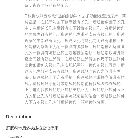
条，齿条与驱动齿轮啮合。
7.根据权利要求6所述的肛肠科术后多功能检查治疗床，其
特征是，在托举箱的下侧壁设有长孔，所述齿条置于长孔
中，在所述长孔内壁设有上下设置的锁止孔，在所述齿条
的两端内设有销孔，所述销孔内滑动安装有锁止销，所述
齿条的中部设有圆孔，所述圆孔与销孔之间设有滑槽，所
述滑槽内靠近圆孔的一侧具有弹簧座，所述滑槽内远离圆
孔的一侧具有与锁止销固定连接的滑块，所述滑块与弹簧
座之间设有锁止弹簧，在所述锁止弹簧的作用下锁止销伸
出齿条后伸入锁止孔内实现托举箱与齿条的锁止固定；所
述圆孔内转动安装有线轮，所述线轮与齿条之间具有卷
簧，所述线轮上固定有手柄，所述线轮与滑块之间具有拉
线，旋转所述手柄时带动线轮转动使得拉线缠绕在线轮
上，进而拉拽所述锁止销移出锁止孔；所述锁止销伸入上
方的锁止孔内时所述齿条与驱动齿轮啮合；所述锁止销伸
入下方的锁止孔内时所述齿条与驱动齿轮分离。
Description
肛肠科术后多功能检查治疗床