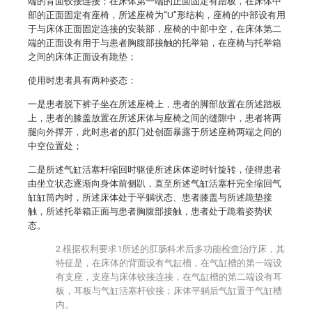
端的背面铰接连接；在床体第一端的正面固定有踏板，在床体中
部的正面固定有座椅，所述座椅为“U”形结构，座椅的中部设有用
于与床体正面固定连接的安装部，座椅的中部中空，在床体第二
端的正面设有用于与患者胸腹部接触的托举箱，在座椅与托举箱
之间的床体正面设有跪垫；
使用时患者具有两种姿态：
一是患者脱下裤子坐在所述座椅上，患者的脚部放置在所述踏板
上，患者的膝盖放置在所述床体与座椅之间的缝隙中，患者将两
腿向外撑开，此时患者的肛门处创面暴露于所述座椅两端之间的
中空位置处；
二是所述气缸活塞杆缩回时驱使所述床体逆时针旋转，使得患者
由坐立状态逐渐向身体前侧趴，直至所述气缸活塞杆完全缩回气
缸缸筒内时，所述床体处于平躺状态、患者膝盖与所述跪垫接
触，所述托举箱正面与患者胸腹部接触，患者处于跪着姿势状
态。
2.根据权利要求1所述的肛肠科术后多功能检查治疗床，其
特征是，在床体的背面设有气缸槽，在气缸槽的第一端设
有支座，支座与床体铰接连接，在气缸槽的第二端设有耳
板，耳板与气缸活塞杆铰接；床体平躺后气缸置于气缸槽
内。