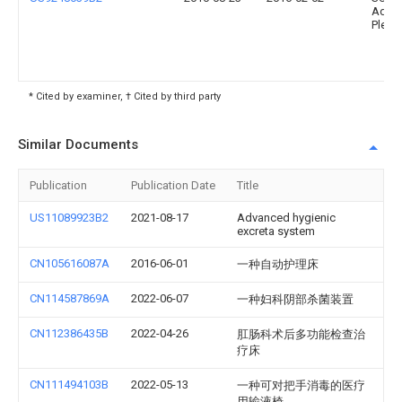
Adria
Plesz
* Cited by examiner, † Cited by third party
Similar Documents
Publication
Publication Date
Title
US11089923B2
2021-08-17
Advanced hygienic
excreta system
CN105616087A
2016-06-01
一种自动护理床
CN114587869A
2022-06-07
一种妇科阴部杀菌装置
CN112386435B
2022-04-26
肛肠科术后多功能检查治
疗床
CN111494103B
2022-05-13
一种可对把手消毒的医疗
用输液椅