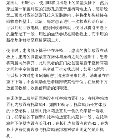
如图4、图5所示，使用时将引出卷上的坐垫头扯下，然后
穿过第一顶盖对应的矩形孔后置于座椅两端上方，随后经
第二顶盖对应的矩形孔拉入安装腔内，并将坐垫头粘接在
回收卷外壁上。此后，每对患者进行一次检查和治疗后，
可以启动回收电机，使得回收卷转动，便可以将引出卷上
的坐垫扯下一段，用过的坐垫卷绕在回收卷上，而未用的
新坐垫则移动至座椅两端上方。
使用时，患者脱下裤子坐在座椅上，患者的脚部放置在踏
板上，患者的膝盖放置在床体与座椅之间的缝隙中，患者
将两腿向外撑开，此时患者的肛门处创面暴露于座椅两端
之间的中空位置处。患者处于坐立状态时，如图15所示，
可以从下方对患者6创面进行清洗或消毒处理。消毒液在自
重下下落，不会流动至患者腿部或其他部位，在座椅下方
放置回收桶，收集使用后的消毒液。
在床体第二端的正面内设有托举箱放置孔16，在托举箱放
置孔内放置有托举箱4，如图10所示，托举箱为长方体形
的中空结构，且朝向托举箱放置孔一侧的托举箱一端敞
口，托举箱的下侧壁向托举箱放置孔内延伸一段，在托举
箱的下侧壁内设有长孔41，在长孔内放置有齿条42，在齿
条上设有使得齿条与托举箱底部相对锁止固定的锁止机
构。