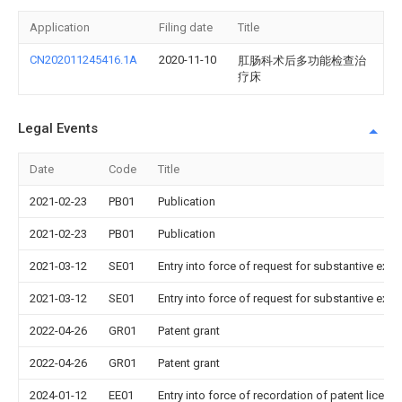
Application
Filing date
Title
CN202011245416.1A
2020-11-10
肛肠科术后多功能检查治
疗床
Legal Events
Date
Code
Title
2021-02-23
PB01
Publication
2021-02-23
PB01
Publication
2021-03-12
SE01
Entry into force of request for substantive exa
2021-03-12
SE01
Entry into force of request for substantive exa
2022-04-26
GR01
Patent grant
2022-04-26
GR01
Patent grant
2024-01-12
EE01
Entry into force of recordation of patent licens