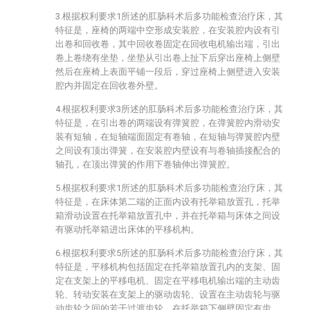
3.根据权利要求1所述的肛肠科术后多功能检查治疗床，其
特征是，座椅的两端中空形成安装腔，在安装腔内设有引
出卷和回收卷，其中回收卷固定在回收电机输出端，引出
卷上卷绕有坐垫，坐垫从引出卷上扯下后穿出座椅上侧壁
然后在座椅上表面平铺一段后，穿过座椅上侧壁进入安装
腔内并固定在回收卷外壁。
4.根据权利要求3所述的肛肠科术后多功能检查治疗床，其
特征是，在引出卷的两端设有弹簧腔，在弹簧腔内滑动安
装有短轴，在短轴端面固定有卷轴，在短轴与弹簧腔内壁
之间设有顶出弹簧，在安装腔内壁设有与卷轴插接配合的
轴孔，在顶出弹簧的作用下卷轴伸出弹簧腔。
5.根据权利要求1所述的肛肠科术后多功能检查治疗床，其
特征是，在床体第二端的正面内设有托举箱放置孔，托举
箱滑动设置在托举箱放置孔中，并在托举箱与床体之间设
有驱动托举箱进出床体的平移机构。
6.根据权利要求5所述的肛肠科术后多功能检查治疗床，其
特征是，平移机构包括固定在托举箱放置孔内的支架、固
定在支架上的平移电机、固定在平移电机输出端的主动齿
轮、转动安装在支架上的驱动齿轮、设置在主动齿轮与驱
动齿轮之间的若干过渡齿轮，在托举箱下侧壁固定有齿