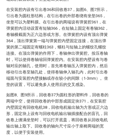
在安装腔内设有引出卷36和回收卷37，如图6、图7所示，
引出卷为圆柱形结构，在引出卷的外部卷绕有坐垫365，
坐垫可以为塑料膜。在引出卷的两端设有弹簧腔361，在
弹簧腔内活动设置有短轴366，在短轴上固定有卷轴362，
卷轴横截面为正六边形或方形。在弹簧腔内设有顶出弹簧
364，顶出弹簧第一端与弹簧腔内壁固定连接，在顶出弹
簧的第二端固定有螺柱363，螺柱与短轴上的螺纹孔螺纹
连接。在顶出弹簧的作用下，卷轴伸出弹簧腔。按压卷轴
时，可以使得卷轴缩回弹簧腔内。在安装腔内壁设有与卷
轴对应的轴孔，使用时，首先将卷轴压入弹簧腔内，然后
移动引出卷至轴孔处，使得卷轴伸入轴孔内，此时引出卷
端面与安装腔内壁接触或存在较小的间隙（1-3mm）。坐
垫的设置，可以避免多人使用后的交叉感染。
如图8、图9所示，回收卷37为圆柱形的塑料件，回收卷的
两端中空，使得回收卷的中部形成固定块371，在安装腔
内壁固定有回收电机38，回收电机输出轴为方形或正六边
形，固定块上设有与回收电机输出轴插接配合的盲孔，回
收卷上缠满坐垫时，可以打开底盖，将回收卷从回收电机
输出轴上取下。回收卷的轴向尺寸应小于座椅两端的宽
度，以便于安装使用。