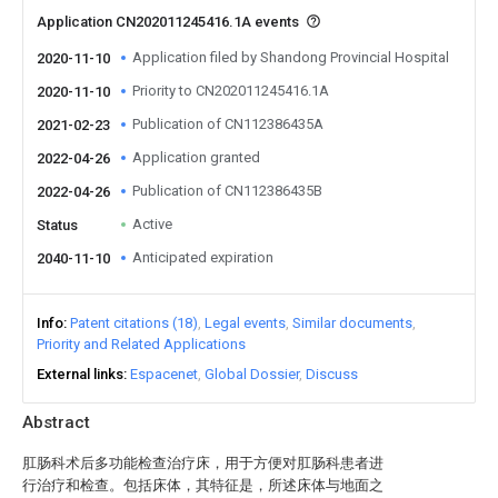
Application CN202011245416.1A events
Application filed by Shandong Provincial Hospital
2020-11-10
Priority to CN202011245416.1A
2020-11-10
Publication of CN112386435A
2021-02-23
Application granted
2022-04-26
Publication of CN112386435B
2022-04-26
Active
Status
Anticipated expiration
2040-11-10
Info
Patent citations (18)
Legal events
Similar documents
Priority and Related Applications
External links
Espacenet
Global Dossier
Discuss
Abstract
肛肠科术后多功能检查治疗床，用于方便对肛肠科患者进
行治疗和检查。包括床体，其特征是，所述床体与地面之