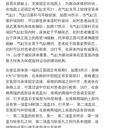
放置在踏板上。支座固定在地面上，为驱动床体的转动，
在地面上还固定有气缸支耳21，在气缸支耳上铰接安装有
气缸2，气缸活塞杆与耳板铰接。如图16所示，当气缸活
塞杆缩回时，可以驱使床体逆时针旋转，此时患者由坐立
状态逐渐向身体前侧趴；如图17所示，当气缸活塞杆完全
缩回气缸缸筒内时，床体处于平躺状态，此时患者膝盖与
位于床体正面上的跪垫18接触，托举箱正面与患者胸腹部
接触，气缸完全置于气缸槽内。患者处于跪着姿势状态，
此时可以对患者进行检查、治疗等。在床体内设有减重孔
19，以便于减轻床体重量。气缸为驱动床体在竖直面内做
最大转角为90度旋转运动的驱动机构。
在靠近床体第一端的正面固定有座椅3，如图3所示，座椅
3为“U”形结构，在座椅的中部固定有安装部31，座椅通过
安装部与床体固定连接。座椅的两端之间中空，患者坐在
座椅上后，可透过该中空处对患者进行检查、治疗。在座
椅两端的底部设有底盖32，座椅的两端中空形成安装腔
33，打开底盖后安装腔与外部相通。在座椅两端的上部均
设有第一顶盖34和第二顶盖35，打开第一、第二顶盖后，
安装腔与外部相通。在座椅两端的上表面内设有容纳第
一、第二顶盖的矩形孔，第一、第二顶盖关闭后，第一顶
盖与矩形孔之间、第二顶盖与矩形孔之间均具有缝隙，该
缝隙的设置以便于坐垫进出安装腔。