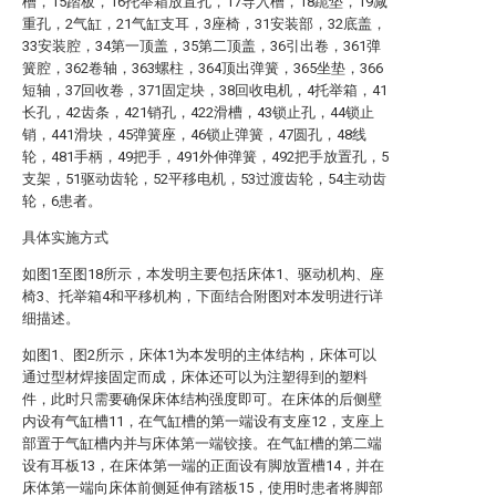
槽，15踏板，16托举箱放置孔，17导入槽，18跪垫，19减
重孔，2气缸，21气缸支耳，3座椅，31安装部，32底盖，
33安装腔，34第一顶盖，35第二顶盖，36引出卷，361弹
簧腔，362卷轴，363螺柱，364顶出弹簧，365坐垫，366
短轴，37回收卷，371固定块，38回收电机，4托举箱，41
长孔，42齿条，421销孔，422滑槽，43锁止孔，44锁止
销，441滑块，45弹簧座，46锁止弹簧，47圆孔，48线
轮，481手柄，49把手，491外伸弹簧，492把手放置孔，5
支架，51驱动齿轮，52平移电机，53过渡齿轮，54主动齿
轮，6患者。
具体实施方式
如图1至图18所示，本发明主要包括床体1、驱动机构、座
椅3、托举箱4和平移机构，下面结合附图对本发明进行详
细描述。
如图1、图2所示，床体1为本发明的主体结构，床体可以
通过型材焊接固定而成，床体还可以为注塑得到的塑料
件，此时只需要确保床体结构强度即可。在床体的后侧壁
内设有气缸槽11，在气缸槽的第一端设有支座12，支座上
部置于气缸槽内并与床体第一端铰接。在气缸槽的第二端
设有耳板13，在床体第一端的正面设有脚放置槽14，并在
床体第一端向床体前侧延伸有踏板15，使用时患者将脚部