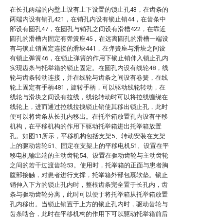
在长孔两端的内壁上设有上下设置的锁止孔43，在齿条的
两端内设有销孔421，在销孔内设有锁止销44，在齿条中
部设有圆孔47，在圆孔与销孔之间设有滑槽422，在靠近
圆孔的滑槽内固定有弹簧座45，在远离圆孔的滑槽一端设
有与锁止销固定连接的滑块441，在弹簧座与滑块之间设
有锁止弹簧46，在锁止弹簧的作用下锁止销伸入锁止孔内
实现齿条与托举箱的锁止固定。在圆孔内设有线轮48，线
轮与齿条转动连接，并在线轮与齿条之间设有卷簧，在线
轮上固定有手柄481，旋转手柄，可以驱动线轮转动，在
线轮与滑块之间设有拉线，线轮转动时可以将拉线缠绕在
线轮上，进而通过拉线拉拽锁止销使其移出锁止孔，此时
便可以将齿条从长孔内移出。在托举箱放置孔内设有平移
机构，在平移机构的作用下驱动托举箱进出托举箱放置
孔。如图11所示，平移机构包括支架5、转动安装在支架
上的驱动齿轮51、固定在支架上的平移电机51、设置在平
移电机输出端的主动齿轮54、设置在驱动齿轮与主动齿轮
之间的若干过渡齿轮53。使用时，托举箱的正面与患者胸
腹部接触，对患者进行支撑，托举箱外部包裹软垫。锁止
销伸入下方的锁止孔内时，整根齿条完全置于长孔内，齿
条与驱动齿轮分离，此时可以便于将托举箱从托举箱放置
孔内移出。当锁止销置于上方的锁止孔内时，驱动齿轮与
齿条啮合，此时在平移机构的作用下可以驱动托举箱前后