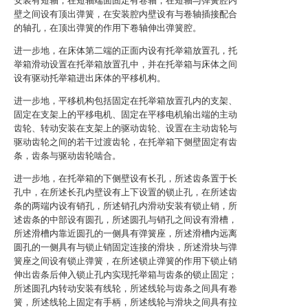
安装有短轴，在短轴端面固定有卷轴，在短轴与弹簧腔内
壁之间设有顶出弹簧，在安装腔内壁设有与卷轴插接配合
的轴孔，在顶出弹簧的作用下卷轴伸出弹簧腔。
进一步地，在床体第二端的正面内设有托举箱放置孔，托
举箱滑动设置在托举箱放置孔中，并在托举箱与床体之间
设有驱动托举箱进出床体的平移机构。
进一步地，平移机构包括固定在托举箱放置孔内的支架、
固定在支架上的平移电机、固定在平移电机输出端的主动
齿轮、转动安装在支架上的驱动齿轮、设置在主动齿轮与
驱动齿轮之间的若干过渡齿轮，在托举箱下侧壁固定有齿
条，齿条与驱动齿轮啮合。
进一步地，在托举箱的下侧壁设有长孔，所述齿条置于长
孔中，在所述长孔内壁设有上下设置的锁止孔，在所述齿
条的两端内设有销孔，所述销孔内滑动安装有锁止销，所
述齿条的中部设有圆孔，所述圆孔与销孔之间设有滑槽，
所述滑槽内靠近圆孔的一侧具有弹簧座，所述滑槽内远离
圆孔的一侧具有与锁止销固定连接的滑块，所述滑块与弹
簧座之间设有锁止弹簧，在所述锁止弹簧的作用下锁止销
伸出齿条后伸入锁止孔内实现托举箱与齿条的锁止固定；
所述圆孔内转动安装有线轮，所述线轮与齿条之间具有卷
簧，所述线轮上固定有手柄，所述线轮与滑块之间具有拉