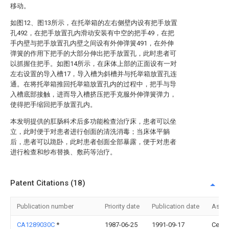
移动。
如图12、图13所示，在托举箱的左右侧壁内设有把手放置
孔492，在把手放置孔内滑动安装有中空的把手49，在把
手内壁与把手放置孔内壁之间设有外伸弹簧491，在外伸
弹簧的作用下把手的大部分伸出把手放置孔，此时患者可
以抓握住把手。如图14所示，在床体上部的正面设有一对
左右设置的导入槽17，导入槽为斜槽并与托举箱放置孔连
通。在将托举箱推回托举箱放置孔内的过程中，把手与导
入槽底部接触，进而导入槽挤压把手克服外伸弹簧弹力，
使得把手缩回把手放置孔内。
本发明提供的肛肠科术后多功能检查治疗床，患者可以坐
立，此时便于对患者进行创面的清洗消毒；当床体平躺
后，患者可以跪卧，此时患者创面全部暴露，便于对患者
进行检查和纱布替换、敷药等治疗。
Patent Citations (18)
Publication number
Priority date
Publication date
Assi
CA1289030C
*
1987-06-25
1991-09-17
Cedar