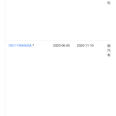
司
CN111906605A
*
2020-06-30
2020-11-10
南京
汽车
有限