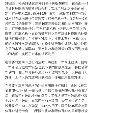
38回缩，推头38通过连杆28使得夹板40移动，在弧面一41
与油封座圈的内壁紧密贴合时，实现了对油封座圈的固
定，打开电机二8，螺杆36发生转动，螺纹套35带动打磨
机构14在纵向进行位置调节，打开电机一7，在齿轮一6和
齿轮二17的作用下，套筒16带动转盘31和油封座圈发生转
动，打开电动推杆9，可对打磨机构14进行水平位置上的
调节，打磨机构14在位置调节好之后可对油封座圈的外壁
进行打磨处理，在打磨的过程中，打开水泵5，水箱10内
部的水通过水管4和喷头3对粉尘进行降尘处理，降尘处理
之后的水通过滤网33、透水孔25和连通管11再次回到水箱
10的内部，实现了对水的循环利用；
在需要对滤网33进行清洁时，将拉杆一21向上拉动，拉杆
一21带动定位块22从定位孔32的内部脱离之后，将摆动臂
23转向一侧，即可将环形架27和滤网33取下，该种设计可
方便于工作人员对滤网33的清洗，使用起来更加方便；
在需要的对不同规格的油封座圈进行打磨时，通过拉杆二
43将限位块45向一侧拉动，在限位块45与限位孔47分离之
后，解除了对转动杆46的限位，工作人员可对转动杆46和
夹板40发生转动，在弧面一41与弧面二42互换位置之后，
松开拉杆二43，在弹簧二44的作用下，限位块45再次与限
位孔47进行卡合，由于限位块45和限位孔47均呈矩形状设