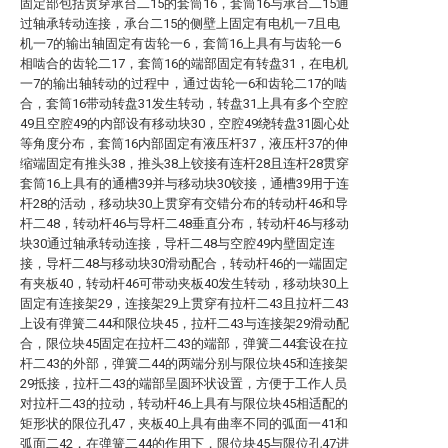
固定部包括贯穿承台二15的套筒16，套筒16与承台二15通
过轴承转动连接，承台二15的侧壁上固定有电机一7且电
机一7的输出轴固定有齿轮一6，套筒16上具有与齿轮一6
相啮合的齿轮二17，套筒16的端部固定有转盘31，在电机
一7的输出轴转动的过程中，通过齿轮一6和齿轮二17的啮
合，套筒16带动转盘31发生转动，转盘31上具有多个空腔
49且空腔49的内部设有移动块30，空腔49绕转盘31圆心处
等角度分布，套筒16内部固定有液压杆37，液压杆37的伸
缩端固定有推头38，推头38上铰接有连杆28且连杆28贯穿
套筒16上具有的通槽39并与移动块30铰接，通槽39用于连
杆28的活动，移动块30上贯穿有交错分布的转动杆46和导
杆二48，转动杆46与导杆二48垂直分布，转动杆46与移动
块30通过轴承转动连接，导杆二48与空腔49内壁固定连
接，导杆二48与移动块30滑动配合，转动杆46的一端固定
有夹板40，转动杆46可带动夹板40发生转动，移动块30上
固定有连接架29，连接架29上贯穿有拉杆二43且拉杆二43
上设有弹簧二44和限位块45，拉杆二43与连接架29滑动配
合，限位块45固定在拉杆二43的端部，弹簧二44套设在拉
杆二43的外部，弹簧二44的两端分别与限位块45和连接架
29抵接，拉杆二43的端部呈圆环状设置，方便于工作人员
对拉杆二43的拉动，转动杆46上具有与限位块45相适配的
矩形状的限位孔47，夹板40上具有曲率不同的弧面一41和
弧面二42，在弹簧二44的作用下，限位块45与限位孔47进