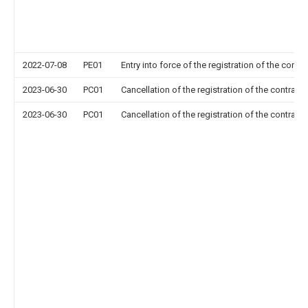
2022-07-08
PE01
Entry into force of the registration of the contr
2023-06-30
PC01
Cancellation of the registration of the contract 
2023-06-30
PC01
Cancellation of the registration of the contract 