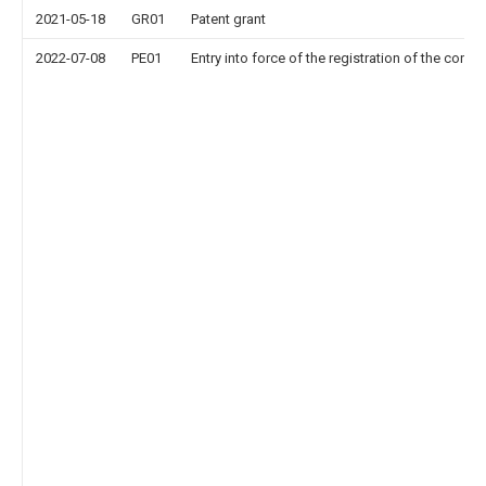
2021-05-18
GR01
Patent grant
2022-07-08
PE01
Entry into force of the registration of the contr