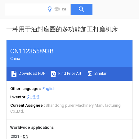
一种用于油封座圈的多功能加工打磨机床
CN112355893B
China
Download PDF
Find Prior Art
Similar
Other languages
English
Inventor
刘成成
Current Assignee
Shandong purer Machinery Manufacturing
Co.,Ltd.
Worldwide applications
2021
CN