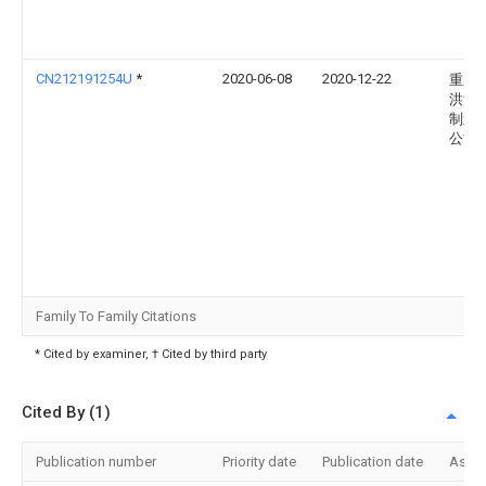
CN212191254U
*
2020-06-08
2020-12-22
重庆
洪洋
制造
公司
Family To Family Citations
* Cited by examiner, † Cited by third party
Cited By (1)
Publication number
Priority date
Publication date
Assi