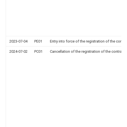
2023-07-04
PE01
Entry into force of the registration of the contr
2024-07-02
PC01
Cancellation of the registration of the contract 