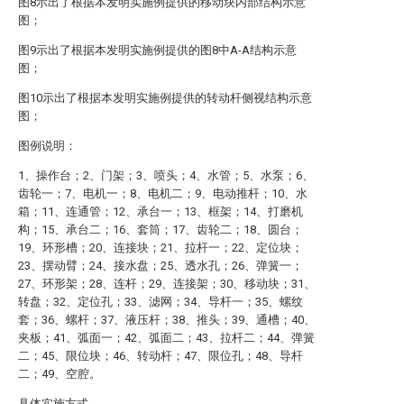
图8示出了根据本发明实施例提供的移动块内部结构示意
图；
图9示出了根据本发明实施例提供的图8中A-A结构示意
图；
图10示出了根据本发明实施例提供的转动杆侧视结构示意
图；
图例说明：
1、操作台；2、门架；3、喷头；4、水管；5、水泵；6、
齿轮一；7、电机一；8、电机二；9、电动推杆；10、水
箱；11、连通管；12、承台一；13、框架；14、打磨机
构；15、承台二；16、套筒；17、齿轮二；18、圆台；
19、环形槽；20、连接块；21、拉杆一；22、定位块；
23、摆动臂；24、接水盘；25、透水孔；26、弹簧一；
27、环形架；28、连杆；29、连接架；30、移动块；31、
转盘；32、定位孔；33、滤网；34、导杆一；35、螺纹
套；36、螺杆；37、液压杆；38、推头；39、通槽；40、
夹板；41、弧面一；42、弧面二；43、拉杆二；44、弹簧
二；45、限位块；46、转动杆；47、限位孔；48、导杆
二；49、空腔。
具体实施方式