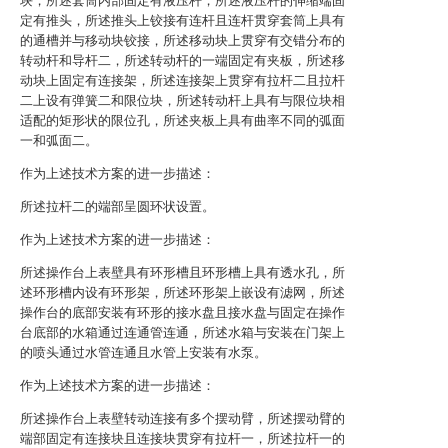
块，所述套筒内部固定有液压杆，所述液压杆的伸缩端固
定有推头，所述推头上铰接有连杆且连杆贯穿套筒上具有
的通槽并与移动块铰接，所述移动块上贯穿有交错分布的
转动杆和导杆二，所述转动杆的一端固定有夹板，所述移
动块上固定有连接架，所述连接架上贯穿有拉杆二且拉杆
二上设有弹簧二和限位块，所述转动杆上具有与限位块相
适配的矩形状的限位孔，所述夹板上具有曲率不同的弧面
一和弧面二。
作为上述技术方案的进一步描述：
所述拉杆二的端部呈圆环状设置。
作为上述技术方案的进一步描述：
所述操作台上表壁具有环形槽且环形槽上具有透水孔，所
述环形槽内设有环形架，所述环形架上嵌设有滤网，所述
操作台的底部安装有环形的接水盘且接水盘与固定在操作
台底部的水箱通过连通管连通，所述水箱与安装在门架上
的喷头通过水管连通且水管上安装有水泵。
作为上述技术方案的进一步描述：
所述操作台上表壁转动连接有多个摆动臂，所述摆动臂的
端部固定有连接块且连接块贯穿有拉杆一，所述拉杆一的