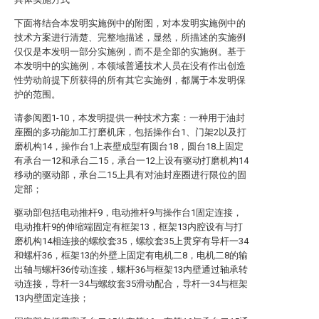
下面将结合本发明实施例中的附图，对本发明实施例中的
技术方案进行清楚、完整地描述，显然，所描述的实施例
仅仅是本发明一部分实施例，而不是全部的实施例。基于
本发明中的实施例，本领域普通技术人员在没有作出创造
性劳动前提下所获得的所有其它实施例，都属于本发明保
护的范围。
请参阅图1-10，本发明提供一种技术方案：一种用于油封
座圈的多功能加工打磨机床，包括操作台1、门架2以及打
磨机构14，操作台1上表壁成型有圆台18，圆台18上固定
有承台一12和承台二15，承台一12上设有驱动打磨机构14
移动的驱动部，承台二15上具有对油封座圈进行限位的固
定部；
驱动部包括电动推杆9，电动推杆9与操作台1固定连接，
电动推杆9的伸缩端固定有框架13，框架13内腔设有与打
磨机构14相连接的螺纹套35，螺纹套35上贯穿有导杆一34
和螺杆36，框架13的外壁上固定有电机二8，电机二8的输
出轴与螺杆36传动连接，螺杆36与框架13内壁通过轴承转
动连接，导杆一34与螺纹套35滑动配合，导杆一34与框架
13内壁固定连接；