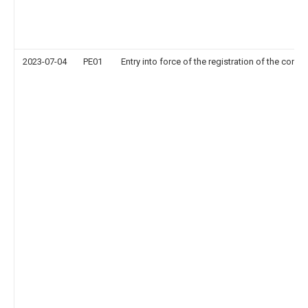
2023-07-04
PE01
Entry into force of the registration of the contr