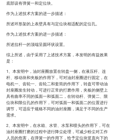
底部设有弹簧一和定位块。
作为上述技术方案的进一步描述：
所述环形架的上表壁具有与定位块相适配的定位孔。
作为上述技术方案的进一步描述：
所述拉杆一的顶端呈圆环状设置。
综上所述，由于采用了上述技术方案，本发明的有益效果
是：
1、本发明中，油封座圈放置在转盘一侧，在液压杆、连
杆、移动块和夹板的作用下，可对油封座圈进行固定，在
电机一、齿轮一、齿轮二和套筒的作用下，转盘可带动油
封座圈发生转动，可进行正常的打磨作用，夹板的侧壁上
具有曲率不同的弧面一和弧面二，在转动杆、弹簧二、限
位块和限位孔的作用下，可对弧面一和弧面二的位置进行
调节，可适应于规格不同的油封座圈，满足于不同的生产
需求。
2、本发明中，在水箱、水管、水泵和喷头的作用下，可在
油封座圈打磨的过程中进行降尘处理，可减少粉尘对工作
人员的危害，在弹簧一的作用下，给予定位块竖直向下的