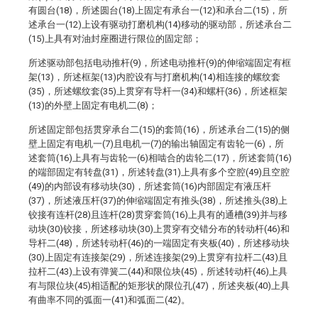
有圆台(18)，所述圆台(18)上固定有承台一(12)和承台二(15)，所
述承台一(12)上设有驱动打磨机构(14)移动的驱动部，所述承台二
(15)上具有对油封座圈进行限位的固定部；
所述驱动部包括电动推杆(9)，所述电动推杆(9)的伸缩端固定有框
架(13)，所述框架(13)内腔设有与打磨机构(14)相连接的螺纹套
(35)，所述螺纹套(35)上贯穿有导杆一(34)和螺杆(36)，所述框架
(13)的外壁上固定有电机二(8)；
所述固定部包括贯穿承台二(15)的套筒(16)，所述承台二(15)的侧
壁上固定有电机一(7)且电机一(7)的输出轴固定有齿轮一(6)，所
述套筒(16)上具有与齿轮一(6)相啮合的齿轮二(17)，所述套筒(16)
的端部固定有转盘(31)，所述转盘(31)上具有多个空腔(49)且空腔
(49)的内部设有移动块(30)，所述套筒(16)内部固定有液压杆
(37)，所述液压杆(37)的伸缩端固定有推头(38)，所述推头(38)上
铰接有连杆(28)且连杆(28)贯穿套筒(16)上具有的通槽(39)并与移
动块(30)铰接，所述移动块(30)上贯穿有交错分布的转动杆(46)和
导杆二(48)，所述转动杆(46)的一端固定有夹板(40)，所述移动块
(30)上固定有连接架(29)，所述连接架(29)上贯穿有拉杆二(43)且
拉杆二(43)上设有弹簧二(44)和限位块(45)，所述转动杆(46)上具
有与限位块(45)相适配的矩形状的限位孔(47)，所述夹板(40)上具
有曲率不同的弧面一(41)和弧面二(42)。