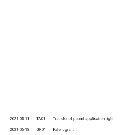
2021-05-11
TA01
Transfer of patent application right
2021-05-18
GR01
Patent grant