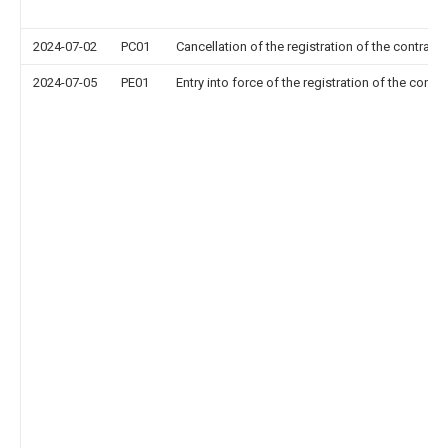
2024-07-02
PC01
Cancellation of the registration of the contract 
2024-07-05
PE01
Entry into force of the registration of the contr