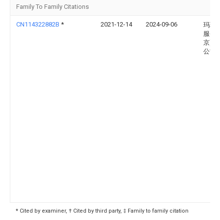
Family To Family Citations
CN114322882B
*
2021-12-14
2024-09-06
玛瑜
服务(
京)有
公司
* Cited by examiner, † Cited by third party, ‡ Family to family citation