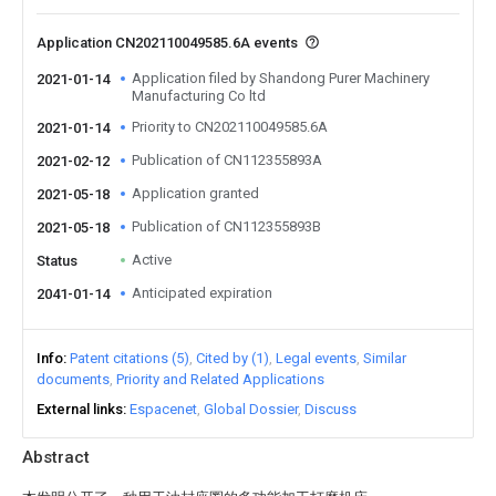
Application CN202110049585.6A events
Application filed by Shandong Purer Machinery
2021-01-14
Manufacturing Co ltd
Priority to CN202110049585.6A
2021-01-14
Publication of CN112355893A
2021-02-12
Application granted
2021-05-18
Publication of CN112355893B
2021-05-18
Active
Status
Anticipated expiration
2041-01-14
Info
Patent citations (5)
Cited by (1)
Legal events
Similar
documents
Priority and Related Applications
External links
Espacenet
Global Dossier
Discuss
Abstract