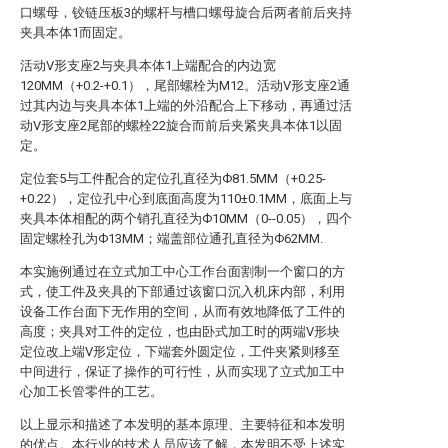
口螺母，铰链压板3的螺杆与槽口螺母旋合后两者前后夹持
夹具本体1而固定。
活动V形支座2与夹具本体1上端配合的内边宽
120MM（+0.2-+0.1），尾部螺栓为M12。活动V形支座2通
过其内边与夹具本体1上端的外沿配合上下移动，再通过活
动V形支座2尾部的螺栓22旋合而前后夹紧夹具本体1以固
定。
定位套5与工件配合的定位孔直径为Ф81.5MM（+0.25-
+0.22），定位孔中心到底面高度为110±0.1MM，底面上与
夹具本体相配的两个销孔直径为Ф10MM（0--0.05），四个
固定螺栓孔为Ф13MM；端盖部位通孔直径为Ф62MM.
本实施例通过在立式加工中心工作台面割制一个窗口的方
式，使工件及夹具的下部通过该窗口沉入机床内部，利用
设备工作台面下无作用的空间，从而有效地降低了工件的
高度；夹具对工件的定位，也由卧式加工时的两端V形块
定位改上端V形定位，下端套外圆定位，工件夹紧则移至
中间进行，保证了操作的可行性，从而实现了立式加工中
心加工长管零件的工艺。
以上显示和描述了本发明的基本原理、主要特征和本发明
的优点。本行业的技术人员应该了解，本发明不受上述实