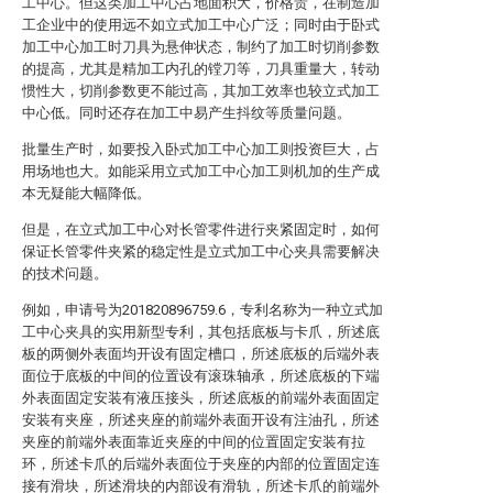
工中心。但这类加工中心占地面积大，价格贵，在制造加
工企业中的使用远不如立式加工中心广泛；同时由于卧式
加工中心加工时刀具为悬伸状态，制约了加工时切削参数
的提高，尤其是精加工内孔的镗刀等，刀具重量大，转动
惯性大，切削参数更不能过高，其加工效率也较立式加工
中心低。同时还存在加工中易产生抖纹等质量问题。
批量生产时，如要投入卧式加工中心加工则投资巨大，占
用场地也大。如能采用立式加工中心加工则机加的生产成
本无疑能大幅降低。
但是，在立式加工中心对长管零件进行夹紧固定时，如何
保证长管零件夹紧的稳定性是立式加工中心夹具需要解决
的技术问题。
例如，申请号为201820896759.6，专利名称为一种立式加
工中心夹具的实用新型专利，其包括底板与卡爪，所述底
板的两侧外表面均开设有固定槽口，所述底板的后端外表
面位于底板的中间的位置设有滚珠轴承，所述底板的下端
外表面固定安装有液压接头，所述底板的前端外表面固定
安装有夹座，所述夹座的前端外表面开设有注油孔，所述
夹座的前端外表面靠近夹座的中间的位置固定安装有拉
环，所述卡爪的后端外表面位于夹座的内部的位置固定连
接有滑块，所述滑块的内部设有滑轨，所述卡爪的前端外