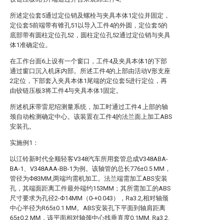
所述定位套5通过定位销及螺栓与夹具本体1定位并固定，
定位套5前端带有锥孔51以导入工件4的外圆，定位套5的
底部带有圆柱定位孔52，圆柱定位孔52通过定位销与夹具
体1准确定位。
在工作台面6上设有一个窗口，工件4及夹具本体1的下部
通过窗口沉入机床内部。所述工件4的上部由活动V形支座
2定位，下部套入夹具本体1尾端的定位套5进行定位，再
由铰链压板3将工件4与夹具本体1固定。
所述机床带雷尼绍测量系统，加工时通过工件4 上部的轴
颈自动检测确定中心。该装置在工件4的法兰面上加工ABS
安装孔。
实施例1：
以江铃新时代全顺轻客V348汽车所用套管总成V348ABA-
BA-1、V348AAA-BB-1为例。该轴管的总长776±0.5 MM，
管径为Ф83MM,两端均需机加工。法兰端需加工ABS安装
孔，其端面距离工件最外端约153MM；其所需加工的ABS
尺寸要求为孔径2-Ф14MM（0-+0.043），Ra3.2,相对轴颈
中心半径为R65±0.1 MM。ABS安装孔下平面到轴肩距离
65±0.2 MM，该平面相对轴颈中心线垂直度0.1MM, Ra3.2.