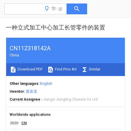
一种立式加工中心加工长管零件的装置
CN112318142A
China
Download PDF
Find Prior Art
Similar
Other languages
English
Inventor
黄泉龙
Current Assignee
Jiangxi Jiangling Chassis Co Ltd
Worldwide applications
2020
CN