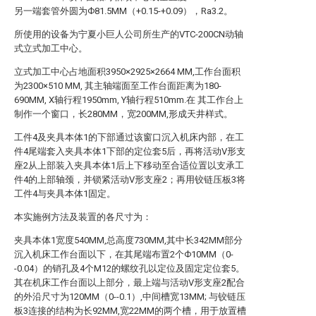
另一端套管外圆为Ф81.5MM（+0.15-+0.09），Ra3.2。
所使用的设备为宁夏小巨人公司所生产的VTC-200CN动轴
式立式加工中心。
立式加工中心占地面积3950×2925×2664 MM,工作台面积
为2300×510 MM, 其主轴端面至工作台面距离为180-
690MM, X轴行程1950mm, Y轴行程510mm.在 其工作台上
制作一个窗口，长280MM，宽200MM,形成天井样式。
工件4及夹具本体1的下部通过该窗口沉入机床内部，在工
件4尾端套入夹具本体1下部的定位套5后，再将活动V形支
座2从上部装入夹具本体1后上下移动至合适位置以支承工
件4的上部轴颈，并锁紧活动V形支座2；再用铰链压板3将
工件4与夹具本体1固定。
本实施例方法及装置的各尺寸为：
夹具本体1宽度540MM,总高度730MM,其中长342MM部分
沉入机床工作台面以下，在其尾端布置2个Ф10MM（0-
-0.04）的销孔及4个M12的螺纹孔以定位及固定定位套5。
其在机床工作台面以上部分，最上端与活动V形支座2配合
的外沿尺寸为120MM（0--0.1）,中间槽宽13MM; 与铰链压
板3连接的结构为长92MM,宽22MM的两个槽，用于放置槽