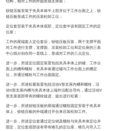
结构，相对工件的外圆形成支撑面；
铰链压板安装于夹具本体中上部并位于工作台面之上，铰
链压板形成工件的压装松卸工位；
定位套安装于夹具本体底部，定位套中设有固定工件的定
位座；
工件的尾端套入定位套后，铰链压板压装，两个支撑平面
对工件进行支撑，支撑面、压装松卸工位和定位座的三条
中心线分别在同一直线上，形成对工件的三点定位。
进一步，所述定位固定装置包括夹具本体上的键、工作台
面上的槽和螺栓，夹具本体通过键与工作台面上的槽定
位，并通过螺栓与工作台面固定。
进一步，所述松紧装置包括活动V形支座内槽和螺栓，活
动V形支座内槽与夹具本体上端外沿配合导向，通过活动V
形支座底部带有的螺栓旋进、旋出进行松紧；
进一步，所述铰链压板的尾端通过螺纹固定安装于夹具本
体上，铰链压板的外端通过开合来压装松卸工件。
进一步，所述定位套通过定位销及螺栓与夹具本体定位并
固定，定位套底部设有带有锥孔的定位座，锥孔与导入工