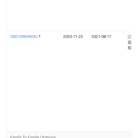
CN213969920U
*
2020-11-23
2021-08-17
江西
底盘
有限
Family To Family Citations