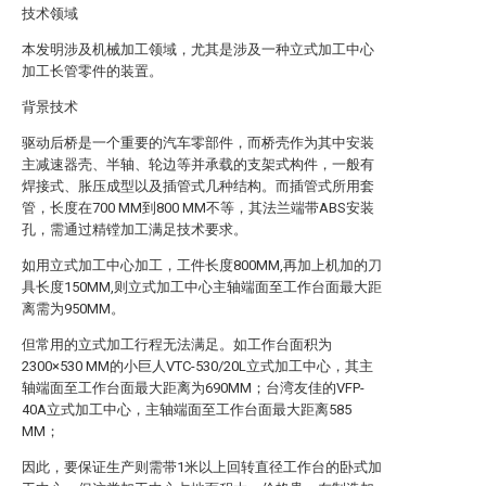
技术领域
本发明涉及机械加工领域，尤其是涉及一种立式加工中心
加工长管零件的装置。
背景技术
驱动后桥是一个重要的汽车零部件，而桥壳作为其中安装
主减速器壳、半轴、轮边等并承载的支架式构件，一般有
焊接式、胀压成型以及插管式几种结构。而插管式所用套
管，长度在700 MM到800 MM不等，其法兰端带ABS安装
孔，需通过精镗加工满足技术要求。
如用立式加工中心加工，工件长度800MM,再加上机加的刀
具长度150MM,则立式加工中心主轴端面至工作台面最大距
离需为950MM。
但常用的立式加工行程无法满足。如工作台面积为
2300×530 MM的小巨人VTC-530/20L立式加工中心，其主
轴端面至工作台面最大距离为690MM；台湾友佳的VFP-
40A立式加工中心，主轴端面至工作台面最大距离585
MM；
因此，要保证生产则需带1米以上回转直径工作台的卧式加