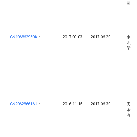
司
CN106862960A
*
2017-03-03
2017-06-20
南京
职业
学院
CN206286616U
*
2016-11-15
2017-06-30
天津
永恒
有限