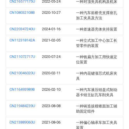
CN216577175U
2022-05-24
一种对顶夹具机构及机床
CN108032108B
2020-10-27
一种汽车前桥壳支撑座孔
加工夹具及方法
CN220347240U
2024-01-16
一种差速器壳体夹持装置
CN112318142A
2021-02-05
一种立式加工中心加工长
管零件的装置
CN211072717U
2020-07-24
一种铣扁方加工用快速定
位装置
CN210046020U
2020-02-11
一种内花键涨芯式机床夹
具
CN116493989B
2026-02-10
一种汽车液压钳盘式制动
器卡钳主缸孔车削夹具
CN219484239U
2023-08-08
一种铸造拔模锥面加工辅
助固定组件
CN213889060U
2021-08-06
一种偏心轴承车加工夹具
装置