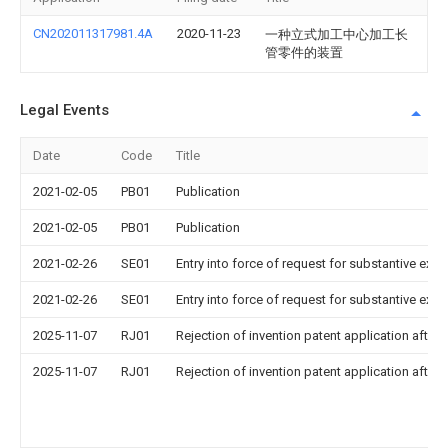
CN202011317981.4A
2020-11-23
一种立式加工中心加工长
管零件的装置
Legal Events
Date
Code
Title
2021-02-05
PB01
Publication
2021-02-05
PB01
Publication
2021-02-26
SE01
Entry into force of request for substantive exa
2021-02-26
SE01
Entry into force of request for substantive exa
2025-11-07
RJ01
Rejection of invention patent application after 
2025-11-07
RJ01
Rejection of invention patent application after 