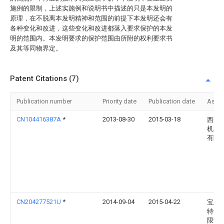
施例的限制，上述实施例和说明书中描述的只是本发明的
原理，在不脱离本发明精神和范围的前提下本发明还会有
各种变化和改进，这些变化和改进都落入要求保护的本发
明的范围内。本发明要求的保护范围由所附的权利要求书
及其等同物界定。
Patent Citations (7)
Publication number
Priority date
Publication date
Assi
CN104416387A
*
2013-08-30
2015-03-18
西安
机电
有限
CN204277521U
*
2014-09-04
2015-04-22
宝鸡
特齿
限责