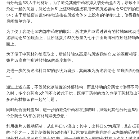
当分药盒5装入中药材后，为了避免其他中药材掉入该分药盒5 内，导致不
杂在一起的问题，所述盒体51上还转动连接有用于将所述容纳仓52密闭的
54；由于所述密封盖54转动连接在所述盒体51上设有的轴销55上，使得容纳
启闭简单方便。
为了便于容纳仓52内部中药材的取出，所述拨片53通过设有的转轴56转动
述容纳仓52的底面上，且所述拨片53的数量为七个并圆周阵列在所述转轴5
面上。
为了便于中药材的彻底取出，所述转轴56高度与所述容纳仓52 的深度相等
拨片53高度与所述转轴56的高度相等。
更进一步的所述出料口57的形状为扇形，其面积为所述容纳仓 52底面面积
一。
通过上述方案，不仅优化该装置的外部结构，而且转动的分药盒 5使得不同
入时，多个分药盒5之间不会彼此干扰，既便于药材的放入也便于药材取出
多种药材掺杂在一起的问题；
同时配合密封盖54，进一步的避免中药材在抓取时，掉落到其他分药盒5内
个分药盒5内部的药材纯净无杂质；
利用拨片53推动药材，从出料口57流出；其中，出料口57为扇形，且占据容
的七分之一，因此使得拨片53转动可以更加彻底的将容纳仓52内部的药材
得药材不会残留在容纳仓52 内；进一步的避免不同中药材在下次装入时出