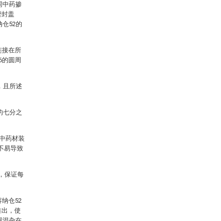
同中药掺
密封盖
仓52的
连接在所
6的圆周
，且所述
的七分之
中药材装
不易导致
，保证每
纳仓52
推出，使
现混杂在