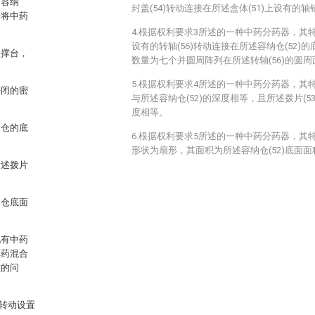
的容纳
封盖(54)转动连接在所述盒体(51)上设有的轴销
于将中药
4.根据权利要求3所述的一种中药分药器，其特
设有的转轴(56)转动连接在所述容纳仓(52)的
支撑台，
数量为七个并圆周阵列在所述转轴(56)的圆周
5.根据权利要求4所述的一种中药分药器，其特
密闭的密
与所述容纳仓(52)的深度相等，且所述拨片(53
度相等。
纳仓的底
6.根据权利要求5所述的一种中药分药器，其特
形状为扇形，其面积为所述容纳仓(52)底面
所述拨片
纳仓底面
现有中药
草药混合
难的问
转动设置