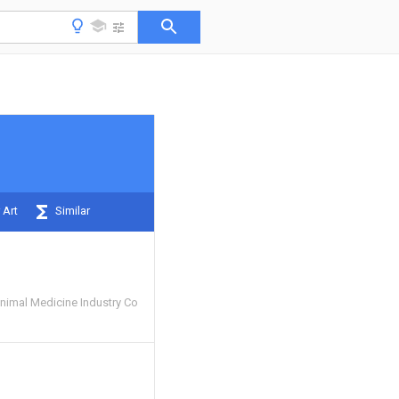
 Art
Similar
nimal Medicine Industry Co