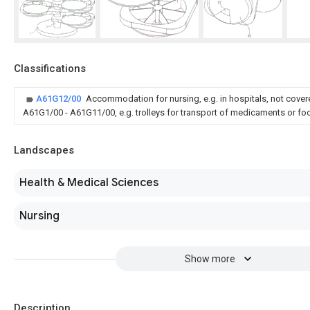
Classifications
A61G12/00
Accommodation for nursing, e.g. in hospitals, not cove
A61G1/00 - A61G11/00, e.g. trolleys for transport of medicaments or food
Landscapes
Health & Medical Sciences
Nursing
Show more
Description