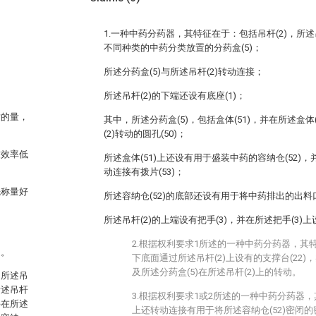
1.一种中药分药器，其特征在于：包括吊杆(2)，所述
不同种类的中药分类放置的分药盒(5)；
所述分药盒(5)与所述吊杆(2)转动连接；
所述吊杆(2)的下端还设有底座(1)；
适的量，
其中，所述分药盒(5)，包括盒体(51)，并在所述盒体
(2)转动的圆孔(50)；
致效率低
所述盒体(51)上还设有用于盛装中药的容纳仓(52)，
动连接有拨片(53)；
先称量好
所述容纳仓(52)的底部还设有用于将中药排出的出料口(
所述吊杆(2)的上端设有把手(3)，并在所述把手(3)上
2.根据权利要求1所述的一种中药分药器，其特
题。
下底面通过所述吊杆(2)上设有的支撑台(22)
及所述分药盒(5)在所述吊杆(2)上的转动。
，所述吊
所述吊杆
3.根据权利要求1或2所述的一种中药分药器，
并在所述
上还转动连接有用于将所述容纳仓(52)密闭的