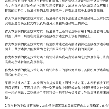
盒体上设有用于与所述吊杆转动的圆孔；所述盒体上还设有用于盛装中药
仓，并在所述容纳仓的内部转动连接有拨片；所述容纳仓的底部还设有用
排出的出料口；所述吊杆的上端设有把手，并在所述把手上设有圆柱轴。
作为本发明的优选技术方案：所述分药盒的下底面通过所述吊杆上设有的
实现所述分药盒的支撑以及所述分药盒在所述吊杆上的转动。
作为本发明的优选技术方案：所述盒体上还转动连接有用于将所述容纳仓
封盖；其中，所述密封盖转动连接在所述盒体上设有的轴销上。
作为本发明的优选技术方案：所述拨片通过设有的转轴转动连接在所述容
面上，且所述拨片的数量为七个并圆周阵列在所述转轴的圆周面上。
作为本发明的优选技术方案：所述转轴高度与所述容纳仓的深度相等，且
高度与所述转轴的高度相等。
作为本发明的优选技术方案：所述出料口的形状为扇形，其面积为所述容
面积的七分之一。
采用上述技术方案，本发明的有益效果是：通过上述方案，本发明解决了
药店抓药时，不同种类的中药一则不能集中抓药或者集中抓药导致各种中
在一起的问题，二则解决了不同种类中药不能分类放置，导致后期称重困
题；
2.在吊杆的下端设有底座，从而使得该装置放置在支撑面上更加稳定，配合