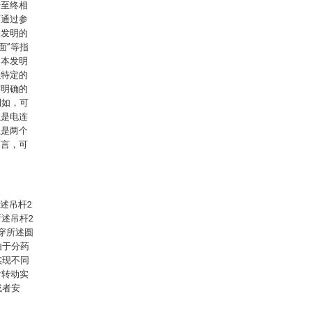
始至终相
面通过参
本发明的
面”等指
述本发明
以特定的
有明确的
例如，可
以是电连
以是两个
而言，可
述吊杆2
述吊杆2
穿所述圆
由于分药
实现不同
针转动实
或者安