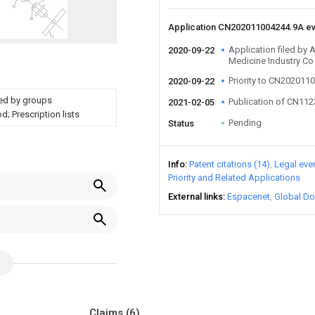
Application CN202011004244.9A e
Application filed by
2020-09-22
Medicine Industry Co 
Priority to CN202011
2020-09-22
red by groups
Publication of CN11
2021-02-05
; Prescription lists
Pending
Status
Info
Patent citations (14)
Legal eve
Priority and Related Applications
External links
Espacenet
Global Do
Claims
(6)