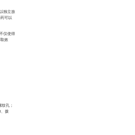
以独立放
中药可以
不仅使得
抓取效
螺纹孔；
3、拨