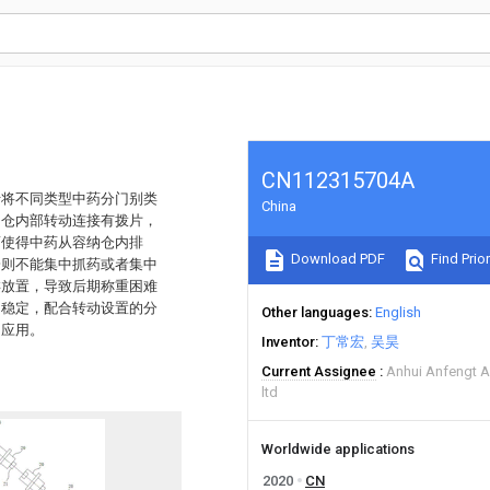
CN112315704A
于将不同类型中药分门别类
China
纳仓内部转动连接有拨片，
而使得中药从容纳仓内排
Download PDF
Find Prior
一则不能集中抓药或者集中
类放置，导致后期称重困难
加稳定，配合转动设置的分
Other languages
English
和应用。
Inventor
丁常宏
吴昊
Current Assignee
Anhui Anfengt A
ltd
Worldwide applications
2020
CN