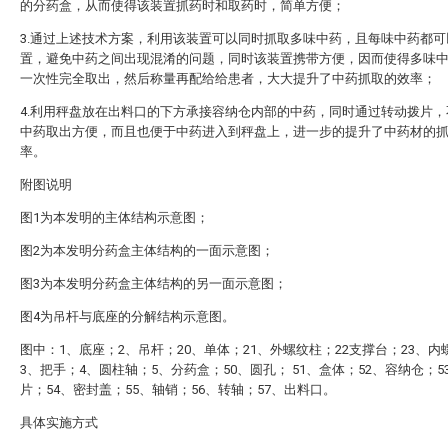
的分药盒，从而使得该装置抓药时和取药时，简单方便；
3.通过上述技术方案，利用该装置可以同时抓取多味中药，且每味中药都可
置，避免中药之间出现混淆的问题，同时该装置携带方便，因而使得多味
一次性完全取出，然后称量再配给给患者，大大提升了中药抓取的效率；
4.利用秤盘放在出料口的下方承接容纳仓内部的中药，同时通过转动拨片，
中药取出方便，而且也便于中药进入到秤盘上，进一步的提升了中药材的
率。
附图说明
图1为本发明的主体结构示意图；
图2为本发明分药盒主体结构的一面示意图；
图3为本发明分药盒主体结构的另一面示意图；
图4为吊杆与底座的分解结构示意图。
图中：1、底座；2、吊杆；20、单体；21、外螺纹柱；22支撑台；23、内
3、把手；4、圆柱轴；5、分药盒；50、圆孔； 51、盒体；52、容纳仓；5
片；54、密封盖；55、轴销；56、转轴；57、出料口。
具体实施方式