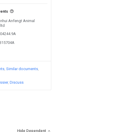
vents
 Anhui Anfengt Animal
ltd
004244.9A
2315704A
nts
Similar documents
ssier
Discuss
Hide Dependent