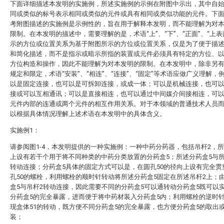
下面详细描述本发明的实施例，所述实施例的示例在附图中示出，其中自
同或类似的标号表示相同或类似的元件或具有相同或类似功能的元件。下
考附图描述的实施例是示例性的，旨在用于解释本发明，而不能理解为对
限制。在本发明的描述中，需要理解的是，术语“上”、“下”、“正面”、“上表
示的方位或位置关系为基于附图所示的方位或位置关系，仅是为了便于描
和简化描述，而不是指示或暗示所指的装置或元件必须具有特定的方位、
方位构造和操作，因此不能理解为对本发明的限制。在本发明中，除非另
规定和限定，术语“安装”、“相连”、“连接”、“固定”等术语应做广义理解，
以是固定连接，也可以是可拆卸连接，或成一体；可以是机械连接，也可
接或可以互相通讯；可以是直接相连，也可以通过中间媒介间接相连，可
元件内部的连通或两个元件的相互作用关系。对于本领域的普通技术人员
以根据具体情况理解上述术语在本发明中的具体含义。
实施例1：
请参阅图1-4，本发明提供的一种实施例：一种中药分药器，包括吊杆2，所
上设有若干个用于将不同种类的中药分类放置的分药盒5；所述分药盒5与所
转动连接；分药盒5具体的固定方式可以是，在圆孔50的径向上设有完全贯
孔50的螺栓，利用螺栓的顺时针转动将所述分药盒5固定在所述吊杆2上；
盒5与吊杆2转动连接，因此需要不同的分药盒5可以通转动分药盒5既可以
分药盒5的完全暴露，进而便于将中药材装入分药盒5内；利用螺栓的逆时
现盒体51的转动，既方便不同分药盒5的完全暴露，也方便分药盒5的取出
装；