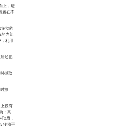
面上，进
装置在不
2转动的
2的内部
7；利用
在所述把
同时抓取
同时抓
2上设有
动；其
杆2后，
5 转动平