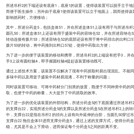
所述吊杆2的下端还设有底座1，底座1的设置，使得该装置可以脱手立于地
而便于医生操作；另外由于底座1使得该装置可以立于地面上，因而使得该
影响抓药时，方便移动；
其中，所述分药盒5，包括盒体51，并在所述盒体51上设有用于与所述吊杆
圆孔50；所述盒体51上还设有用于盛装中药的容纳仓52，并在所述容纳仓5
转动连接有拨片53；所述容纳仓52的底部还设有用于将中药排出的出料口5
拨片53的转动，将中药推到出料口57处，使得中药取出方便；
为了进一步的便于该装置的移动和携带，所述吊杆2的上端设有把手3，并
手3上设有圆柱轴4，即手握圆柱轴4提起该装置移动既可。
通过上述技术方案，该装置不仅解决了现有中药抓取时易出现混乱、不能
多味中药以及用篮子盛装中药材易混淆，不利于称量的问题；
同时该装置可移动、可将中药材分门别类的放置，既便于不同种类中药的
取，也便于中药的称量，大大提升了中药抓取的效率。
为了进一步的优化该装置的外部结构，所述分药盒5的下底面通过所述吊杆
的支撑台22，实现所述分药盒5的支撑以及所述分药盒5在所述吊杆2上的转
中，支撑台22是指在吊杆2 的径向上设有向外延伸的台阶，当圆孔50穿过吊
支撑台22 拖住盒体51进而支撑分药盒5，通过上述的支撑方式，使得分药盒
稳，尤其是不会上下滑动，进而保证每个分药盒5之间的距离不变。