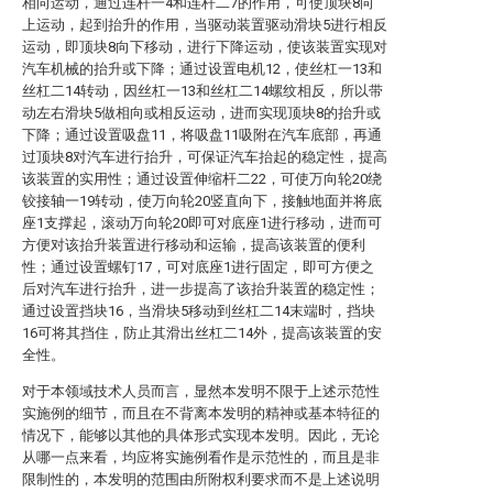
相向运动，通过连杆一4和连杆二7的作用，可使顶块8向
上运动，起到抬升的作用，当驱动装置驱动滑块5进行相反
运动，即顶块8向下移动，进行下降运动，使该装置实现对
汽车机械的抬升或下降；通过设置电机12，使丝杠一13和
丝杠二14转动，因丝杠一13和丝杠二14螺纹相反，所以带
动左右滑块5做相向或相反运动，进而实现顶块8的抬升或
下降；通过设置吸盘11，将吸盘11吸附在汽车底部，再通
过顶块8对汽车进行抬升，可保证汽车抬起的稳定性，提高
该装置的实用性；通过设置伸缩杆二22，可使万向轮20绕
铰接轴一19转动，使万向轮20竖直向下，接触地面并将底
座1支撑起，滚动万向轮20即可对底座1进行移动，进而可
方便对该抬升装置进行移动和运输，提高该装置的便利
性；通过设置螺钉17，可对底座1进行固定，即可方便之
后对汽车进行抬升，进一步提高了该抬升装置的稳定性；
通过设置挡块16，当滑块5移动到丝杠二14末端时，挡块
16可将其挡住，防止其滑出丝杠二14外，提高该装置的安
全性。
对于本领域技术人员而言，显然本发明不限于上述示范性
实施例的细节，而且在不背离本发明的精神或基本特征的
情况下，能够以其他的具体形式实现本发明。因此，无论
从哪一点来看，均应将实施例看作是示范性的，而且是非
限制性的，本发明的范围由所附权利要求而不是上述说明