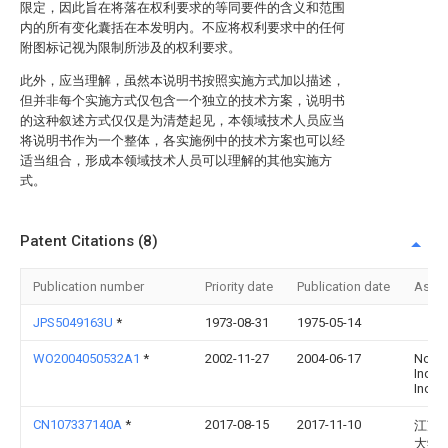
限定，因此旨在将落在权利要求的等同要件的含义和范围
内的所有变化囊括在本发明内。不应将权利要求中的任何
附图标记视为限制所涉及的权利要求。
此外，应当理解，虽然本说明书按照实施方式加以描述，
但并非每个实施方式仅包含一个独立的技术方案，说明书
的这种叙述方式仅仅是为清楚起见，本领域技术人员应当
将说明书作为一个整体，各实施例中的技术方案也可以经
适当组合，形成本领域技术人员可以理解的其他实施方
式。
Patent Citations (8)
Publication number
Priority date
Publication date
Assi
JPS5049163U
*
1973-08-31
1975-05-14
WO2004050532A1
*
2002-11-27
2004-06-17
Norc
Indust
Inc.
CN107337140A
*
2017-08-15
2017-11-10
江苏
大学