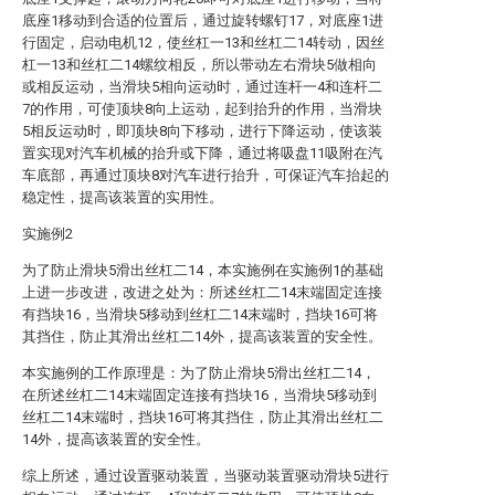
底座1移动到合适的位置后，通过旋转螺钉17，对底座1进
行固定，启动电机12，使丝杠一13和丝杠二14转动，因丝
杠一13和丝杠二14螺纹相反，所以带动左右滑块5做相向
或相反运动，当滑块5相向运动时，通过连杆一4和连杆二
7的作用，可使顶块8向上运动，起到抬升的作用，当滑块
5相反运动时，即顶块8向下移动，进行下降运动，使该装
置实现对汽车机械的抬升或下降，通过将吸盘11吸附在汽
车底部，再通过顶块8对汽车进行抬升，可保证汽车抬起的
稳定性，提高该装置的实用性。
实施例2
为了防止滑块5滑出丝杠二14，本实施例在实施例1的基础
上进一步改进，改进之处为：所述丝杠二14末端固定连接
有挡块16，当滑块5移动到丝杠二14末端时，挡块16可将
其挡住，防止其滑出丝杠二14外，提高该装置的安全性。
本实施例的工作原理是：为了防止滑块5滑出丝杠二14，
在所述丝杠二14末端固定连接有挡块16，当滑块5移动到
丝杠二14末端时，挡块16可将其挡住，防止其滑出丝杠二
14外，提高该装置的安全性。
综上所述，通过设置驱动装置，当驱动装置驱动滑块5进行