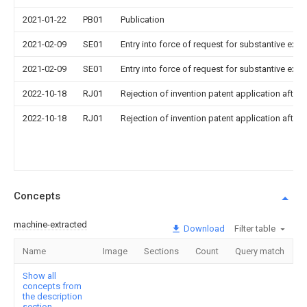
2021-01-22
PB01
Publication
2021-02-09
SE01
Entry into force of request for substantive exa
2021-02-09
SE01
Entry into force of request for substantive exa
2022-10-18
RJ01
Rejection of invention patent application after 
2022-10-18
RJ01
Rejection of invention patent application after 
Concepts
machine-extracted
Download
Filter table
Name
Image
Sections
Count
Query match
Show all
concepts from
the description
section