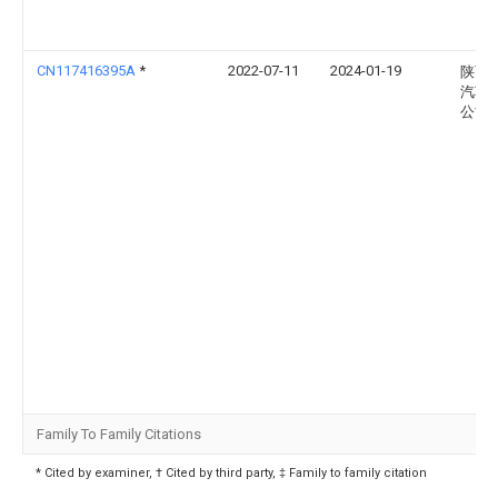
CN117416395A
*
2022-07-11
2024-01-19
陕西
汽车
公司
Family To Family Citations
* Cited by examiner, † Cited by third party, ‡ Family to family citation