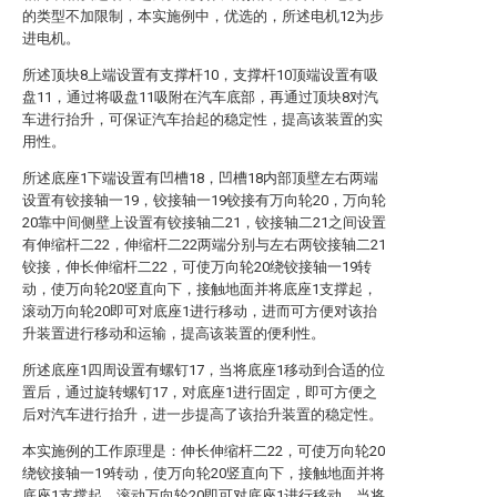
的类型不加限制，本实施例中，优选的，所述电机12为步
进电机。
所述顶块8上端设置有支撑杆10，支撑杆10顶端设置有吸
盘11，通过将吸盘11吸附在汽车底部，再通过顶块8对汽
车进行抬升，可保证汽车抬起的稳定性，提高该装置的实
用性。
所述底座1下端设置有凹槽18，凹槽18内部顶壁左右两端
设置有铰接轴一19，铰接轴一19铰接有万向轮20，万向轮
20靠中间侧壁上设置有铰接轴二21，铰接轴二21之间设置
有伸缩杆二22，伸缩杆二22两端分别与左右两铰接轴二21
铰接，伸长伸缩杆二22，可使万向轮20绕铰接轴一19转
动，使万向轮20竖直向下，接触地面并将底座1支撑起，
滚动万向轮20即可对底座1进行移动，进而可方便对该抬
升装置进行移动和运输，提高该装置的便利性。
所述底座1四周设置有螺钉17，当将底座1移动到合适的位
置后，通过旋转螺钉17，对底座1进行固定，即可方便之
后对汽车进行抬升，进一步提高了该抬升装置的稳定性。
本实施例的工作原理是：伸长伸缩杆二22，可使万向轮20
绕铰接轴一19转动，使万向轮20竖直向下，接触地面并将
底座1支撑起，滚动万向轮20即可对底座1进行移动，当将