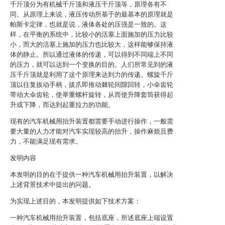
千斤顶分为有机械千斤顶和液压千斤顶等，原理各有不
同。从原理上来说，液压传动所基于的最基本的原理就是
帕斯卡定律，也就是说，液体各处的压强是一致的。这
样，在平衡的系统中，比较小的活塞上面施加的压力比较
小，而大的活塞上施加的压力也比较大，这样能够保持液
体的静止。所以通过液体的传递，可以得到不同端上不同
的压力，就可以达到一个变换的目的。人们所常见到的液
压千斤顶就是利用了这个原理来达到力的传递。螺旋千斤
顶以往复扳动手柄，拔爪即推动棘轮间隙回转，小伞齿轮
带动大伞齿轮，使举重螺杆旋转，从而使升降套筒获得起
升或下降，而达到起重拉力的功能。
现有的汽车机械用抬升装置都需要手动进行操作，一般需
要大量的人力才能对汽车实现较高的抬升，操作麻烦且费
力，不能满足现有需求。
发明内容
本发明的目的在于提供一种汽车机械用抬升装置，以解决
上述背景技术中提出的问题。
为实现上述目的，本发明提供如下技术方案：
一种汽车机械用抬升装置，包括底座，所述底座上端设置