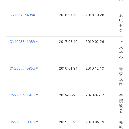
CN108706495A
*
2018-07-19
2018-10-26
安徽
电子
有限
公司
CN109384168A
*
2017-08-10
2019-02-26
上海
人意
科技
公司
CN209774586U
*
2019-01-31
2019-12-13
青岛
森石
技有
司
CN210340191U
*
2019-06-25
2020-04-17
合肥
皖安
设备
公司
CN210559092U
*
2019-05-29
2020-05-19
嘉兴
机械