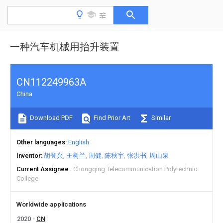
一种汽车机械用抬升装置
CN112249963A
China
Download PDF
Find Prior Art
Similar
Other languages
English
Inventor
胡登兴
王树兰
周健
陈秋宇
张洪书
周山泉
Current Assignee
Chongqing Telecommunication Polytechnic
College
Worldwide applications
2020
CN