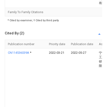
有限
Family To Family Citations
* Cited by examiner, † Cited by third party
Cited By (2)
Publication number
Priority date
Publication date
Assi
CN114536039A
*
2022-03-21
2022-05-27
宁波
工业
研究
限公