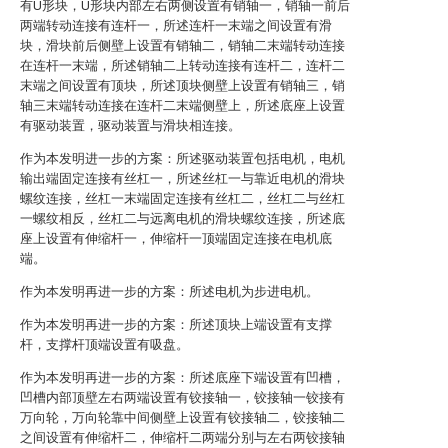
有U形块，U形块内部左右两侧设置有销轴一，销轴一前后
两端转动连接有连杆一，所述连杆一末端之间设置有滑
块，滑块前后侧壁上设置有销轴二，销轴二末端转动连接
在连杆一末端，所述销轴二上转动连接有连杆二，连杆二
末端之间设置有顶块，所述顶块侧壁上设置有销轴三，销
轴三末端转动连接在连杆二末端侧壁上，所述底座上设置
有驱动装置，驱动装置与滑块相连接。
作为本发明进一步的方案：所述驱动装置包括电机，电机
输出端固定连接有丝杠一，所述丝杠一与靠近电机的滑块
螺纹连接，丝杠一末端固定连接有丝杠二，丝杠二与丝杠
一螺纹相反，丝杠二与远离电机的滑块螺纹连接，所述底
座上设置有伸缩杆一，伸缩杆一顶端固定连接在电机底
端。
作为本发明再进一步的方案：所述电机为步进电机。
作为本发明再进一步的方案：所述顶块上端设置有支撑
杆，支撑杆顶端设置有吸盘。
作为本发明再进一步的方案：所述底座下端设置有凹槽，
凹槽内部顶壁左右两端设置有铰接轴一，铰接轴一铰接有
万向轮，万向轮靠中间侧壁上设置有铰接轴二，铰接轴二
之间设置有伸缩杆二，伸缩杆二两端分别与左右两铰接轴