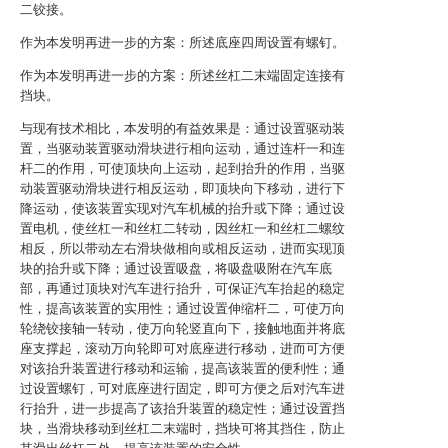
二铰接。
作为本发明再进一步的方案：所述底座四周设置有螺钉。
作为本发明再进一步的方案：所述丝杠二末端固定连接有
挡块。
与现有技术相比，本发明的有益效果是：通过设置驱动装
置，当驱动装置驱动滑块进行相向运动，通过连杆一和连
杆二的作用，可使顶块向上运动，起到抬升的作用，当驱
动装置驱动滑块进行相反运动，即顶块向下移动，进行下
降运动，使该装置实现对汽车机械的抬升或下降；通过设
置电机，使丝杠一和丝杠二转动，因丝杠一和丝杠二螺纹
相反，所以带动左右滑块做相向或相反运动，进而实现顶
块的抬升或下降；通过设置吸盘，将吸盘吸附在汽车底
部，再通过顶块对汽车进行抬升，可保证汽车抬起的稳定
性，提高该装置的实用性；通过设置伸缩杆二，可使万向
轮绕铰接轴一转动，使万向轮竖直向下，接触地面并将底
座支撑起，滚动万向轮即可对底座进行移动，进而可方便
对该抬升装置进行移动和运输，提高该装置的便利性；通
过设置螺钉，可对底座进行固定，即可方便之后对汽车进
行抬升，进一步提高了该抬升装置的稳定性；通过设置挡
块，当滑块移动到丝杠二末端时，挡块可将其挡住，防止