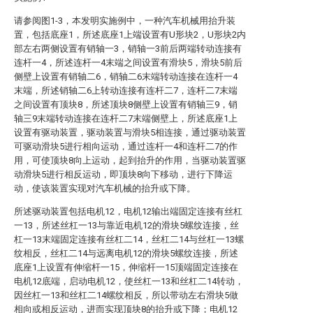
请参阅图1-3，本发明实施例中，一种汽车机械用抬升装
置，包括底座1，所述底座1上端设置有U形块2，U形块2内
部左右两侧设置有销轴一3，销轴一3前后两端转动连接有
连杆一4，所述连杆一4末端之间设置有滑块5，滑块5前后
侧壁上设置有销轴二6，销轴二6末端转动连接在连杆一4
末端，所述销轴二6上转动连接有连杆二7，连杆二7末端
之间设置有顶块8，所述顶块8侧壁上设置有销轴三9，销
轴三9末端转动连接在连杆二7末端侧壁上，所述底座1上
设置有驱动装置，驱动装置与滑块5相连接，通过驱动装置
可驱动滑块5进行相向运动，通过连杆一4和连杆二7的作
用，可使顶块8向上运动，起到抬升的作用，当驱动装置驱
动滑块5进行相反运动，即顶块8向下移动，进行下降运
动，使该装置实现对汽车机械的抬升或下降。
所述驱动装置包括电机12，电机12输出端固定连接有丝杠
一13，所述丝杠一13与靠近电机12的滑块5螺纹连接，丝
杠一13末端固定连接有丝杠二14，丝杠二14与丝杠一13螺
纹相反，丝杠二14与远离电机12的滑块5螺纹连接，所述
底座1上设置有伸缩杆一15，伸缩杆一15顶端固定连接在
电机12底端，启动电机12，使丝杠一13和丝杠二14转动，
因丝杠一13和丝杠二14螺纹相反，所以带动左右滑块5做
相向或相反运动，进而实现顶块8的抬升或下降；电机12