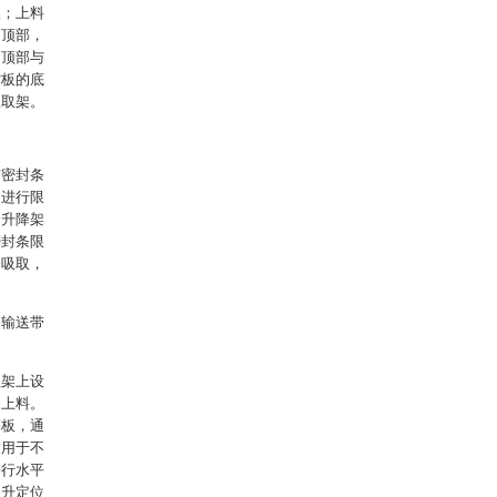
板；上料
的顶部，
的顶部与
撑板的底
吸取架。
胶密封条
条进行限
合升降架
密封条限
条吸取，
、输送带
位架上设
送上料。
隔板，通
适用于不
进行水平
提升定位