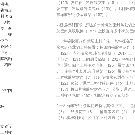
（155）设置在上料转移支架（151）上，上
料滑轨、
设置有上料吸取升降气缸（156）；上料吸取
滑轨前后
有橡胶密封条吸取架（157）。
上料移动
一上料组
7.根据权利要求1所述的一种橡胶密封条裁切
支架、多
胶密封条吸取架（157）上设置有多个橡胶密封
轨上；橡
限位空
8.一种橡胶密封条裁切上料方法，其特征在于
封条限位
胶密封条裁切上料装置；将四组橡胶密封条（
板下方，
（1221）内的橡胶密封条顶升板（1261）
升降转轴
调节架（123）上的调节隔板（1232）将每
，上料转
位；通过四个上料驱动电机（125）带动四个
升，使每个电机配合升降架（126）带动每个橡
上的橡胶密封条（7）顶起使橡胶密封条（7
（122）顶部，通过上料转移组件（15）上
（157）将四片橡胶密封条（7）吸取，通过上
位空挡内
上料转移气缸（153）相配合移动至裁切处。
9.一种橡胶密封条裁切设备，其特征在于，
升板。
（2）、裁切装置（3）、输送带装置（4）、
（6）和权利要求1所述的上料装置（1）。
移支架设
个上料转