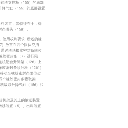
料转移支撑板（155）的底部
升降气缸（156）的底部设置
上料装置，其特征在于，橡
条吸头（158）。
，使用权利要求1所述的橡
7）放置在四个限位空挡
上，通过移动橡胶密封条限位
组橡胶密封条（7）进行限
电机配合升降架（126）上
胶密封条顶升板（1261）
）移动至橡胶密封条限位架
的四个橡胶密封条吸取架
料吸取升降气缸（156）和
包括机架及其上的输送装置
转移装置（5）、出料装置