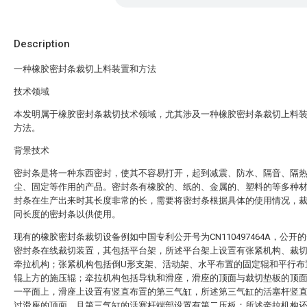
Description
一种橡胶密封条裁切上料装置和方法
技术领域
本发明属于橡胶密封条裁切技术领域，尤其涉及一种橡胶密封条裁切上料
方法。
背景技术
密封条是将一种东西密封，使其不容易打开，起到减震、防水、隔音、隔
尘、固定等作用的产品。密封条有橡胶的、纸的、金属的、塑料的等多种
封条在生产出来时其长度非常的长，需要将密封条根据具体的使用情况，
同长度的密封条以供使用。
现有的橡胶密封条裁切设备例如中国专利公开号为CN110497464A，公开
密封条在线裁切装置，其包括平台架，所述平台架上设置有张紧机构、裁
牵拉机构；张紧机构包括倒U形支架、活动架、水平布置的固定辊和平行布
辊上方的施压辊；牵拉机构包括导轨和滑座，滑座的顶面与裁切垫板的顶
一平面上，滑座上设置有竖直布置的第三气缸，所述第三气缸的活塞杆竖
过滑座的顶面，且第三气缸的活塞杆端部设置有第二压板；所述牵拉机构