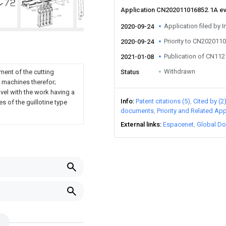
Application CN202011016852.1A e
Application filed by I
2020-09-24
Priority to CN202011
2020-09-24
Publication of CN11
2021-01-08
Withdrawn
ment of the cutting
Status
 machines therefor;
vel with the work having a
Info
Patent citations (5)
Cited by (2
 of the guillotine type
documents
Priority and Related App
External links
Espacenet
Global Do