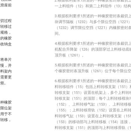
2.根据权利要求1所述的一种橡胶密封条裁切
位滑座前
一上料组件（12）和第二上料组件（13）结
3.根据权利要求1所述的一种橡胶密封条裁切
裁切过程
块调节隔板（1232）与多个限位空挡（122
送转移过
（1232）调节限位空挡（1221）内橡胶密
和规格，
间。
后的橡胶
4.根据权利要求1所述的一种橡胶密封条裁切
现收纳盒
机配合升降架（126）的顶部穿过上料移动底
顶升板（1261）。
手将单片
5.根据权利要求1所述的一种橡胶密封条裁切
较慢，并
个橡胶密封条顶升板（1261）位于每个限位空
待料架内
，需要更
6.根据权利要求1所述的一种橡胶密封条裁切
麻烦。
料转移组件（15）包括上料转移支架（151
转移支架（151）设置在机架上，多个上料
转移支架（151）的顶部；每个上料转移模块
一种橡胶
（152）、上料转移气缸（153）、上料转移
条限位架
（155）；上料转移滑轨（152）设置在上料
适用于不
料转移气缸（153）设置在上料转移支架（1
取转移，
（153）的移动部与上料转移板（154）连接
料转移支架（151）的顶部与上料转移滑轨（