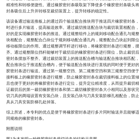
精准性和转移便捷性。通过橡胶密封条吸取架下降使多个橡胶密封条吸头
封条吸住后上升并转移至裁切装置上，提升转移的稳定性。
该设备通过输送推板上的通过四个输送配合推块用于推送四片橡胶密封条
时进行多片输送，提高输送效率。通过裁切推送配合块与裁切装置相配合
好的是实现橡胶密封条的推送。通过规整组件上的规则移动配合通孔与规
块相配合，规整配合凸块位于规则移动配合通孔内，规整配合凸块起到限
移动板限位的作用。通过规整调节杆进行移动，将橡胶密封条进行规整，
齐。通过规整限位挡杆能够对于裁切后的橡胶密封条进行限位，防止裁切
密封条摆放不整齐。通过裁切装置上的推送配合槽与输送配合推块相匹配
配合推块位于推送配合槽内，便于输送配合推块进行直线的同时便于更好
胶密封条进行输送。通过第一规整空挡、第二规整空挡和第三规整空挡便
接料板上的橡胶密封条进行规整，防止橡胶密封条在裁切接料板上的位置
且也便于更好的将橡胶密封条进行定位，提升定位精准度，从而提升裁切
证裁切后的第一裁切橡胶密封条和第二裁切橡胶密封条大小相同以及形状
切刀具的两端设置有安装凸块，且安装凸块与刀具安装阶梯孔相配合，防
具从刀具安装阶梯孔处掉落。
综上所述，本专利的优点是便于将橡胶密封条进行多片同时输送并且能够
同规格的橡胶密封条。
附图说明
图1为本发明一种橡胶密封条裁切设备的结构示意图。