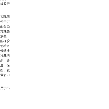
将橡胶密
，实现同
，便于更
整配合凸
位对规整
摆放整
后的橡胶
，使输送
的带动橡
于将裁切
倾斜，并
精度，保
完整。裁
止裁切刀
适用于不