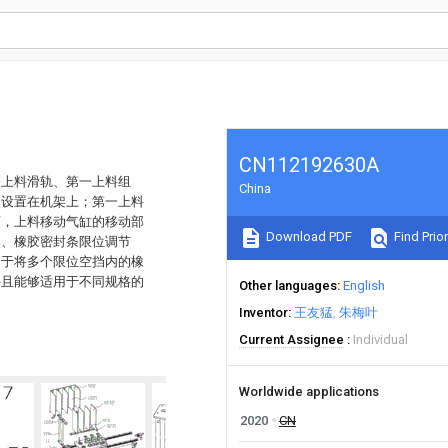
CN112192630A
条上料滑轨、第一上料组
China
向设置在机架上；第一上料
面，上料移动气缸的移动部
Download PDF
Find Prior
架、橡胶密封条限位调节
用于将多个限位空挡内的橡
并且能够适用于不同规格的
Other languages
English
Inventor
王友猛
朱梅叶
Current Assignee
Individual
Worldwide applications
2020
CN