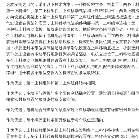
为本发明之目的，采用以下技术方案：一种橡胶密封条上料装置，两条上
第一上料组件、第二上料组件、上料移动气缸和上料转移组件；两条上料
方向设置在机架上；第一上料组件和第二上料组件通过上料连接板连接；
气缸设置在机架的底面，上料移动气缸的移动部与第一上料组件连接；第
件包括上料移动底板、橡胶密封条限位架、橡胶密封条限位调节架、电机
个上料驱动电机和多个电机配合升降架；上料移动底板设置在两条上料滑
胶密封条限位架设置在上料移动底板上，橡胶密封条限位架上设置有多个
挡；橡胶密封条限位调节架通过调节滑轨设置在上料移动底板上，橡胶密
调节架上设置有多块平行规则排列的调节隔板；电机支架位于上料移动底
多个上料驱动电机规则排列设置在电机支架上，每个上料驱动电机的上料
穿过电机配合升降架的底部，并且上料驱动电机与电机配合升降架相配合
移组件用于将多个限位空挡内的橡胶密封条吸取转移。
作为优选，第一上料组件和第二上料组件结构相同。
作为优选，多块调节隔板与多个限位空挡插空设置，通过调节隔板调节限
橡胶密封条放置的橡胶密封条安放空间。
作为优选，电机配合升降架的顶部穿过上料移动底板连接有橡胶密封条顶
作为优选，每个橡胶密封条顶升板位于每个限位空挡内。
作为优选，上料转移组件包括上料转移支架和多个上料转移模块；上料转
置在机架上，多个上料转移模块规则排列设置在上料转移支架的顶部；每