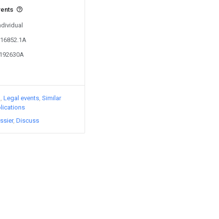
vents
ndividual
016852.1A
2192630A
)
Legal events
Similar
lications
ssier
Discuss