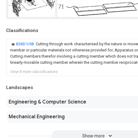
Classifications
B26D1/08
Cutting through work characterised by the nature or move
member or particular materials not otherwise provided for; Apparatus or
Cutting members therefor involving a cutting member which does not tra
linearly-movable cutting member wherein the cutting member reciprocates
View 8 more classifications
Landscapes
Engineering & Computer Science
Mechanical Engineering
Show more