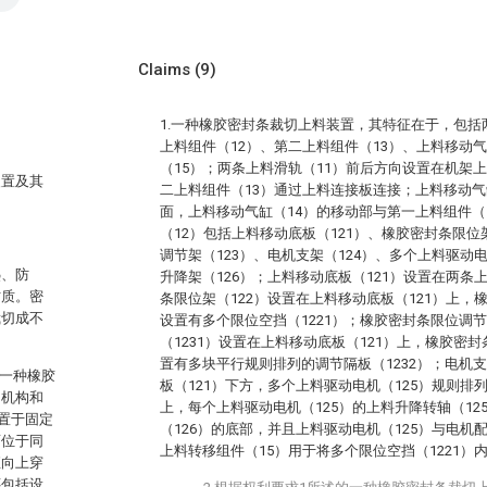
Claims
(9)
1.一种橡胶密封条裁切上料装置，其特征在于，包括
上料组件（12）、第二上料组件（13）、上料移动气
（15）；两条上料滑轨（11）前后方向设置在机架
装置及其
二上料组件（13）通过上料连接板连接；上料移动气
面，上料移动气缸（14）的移动部与第一上料组件（
（12）包括上料移动底板（121）、橡胶密封条限位
调节架（123）、电机支架（124）、多个上料驱动
热、防
升降架（126）；上料移动底板（121）设置在两条
材质。密
条限位架（122）设置在上料移动底板（121）上，
裁切成不
设置有多个限位空挡（1221）；橡胶密封条限位调节
（1231）设置在上料移动底板（121）上，橡胶密封
置有多块平行规则排列的调节隔板（1232）；电机支
的一种橡胶
板（121）下方，多个上料驱动电机（125）规则排
切机构和
上，每个上料驱动电机（125）的上料升降转轴（12
置于固定
（126）的底部，并且上料驱动电机（125）与电机
面位于同
上料转移组件（15）用于将多个限位空挡（1221）
直向上穿
还包括设