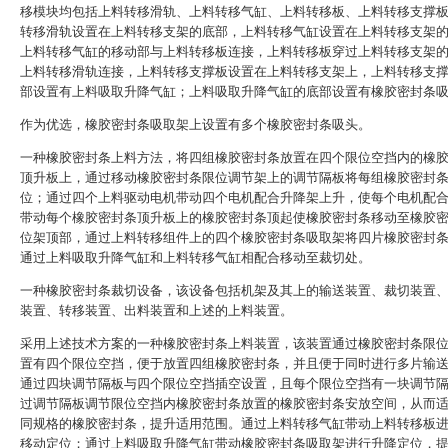
移模块均包括上料转移滑轨、上料转移气缸、上料转移板、上料转移支撑
转移滑轨设置在上料转移支架的底部，上料转移气缸设置在上料转移支架
上料转移气缸的移动部与上料转移板连接，上料转移板穿过上料转移支架
上料转移滑轨连接，上料转移支撑板设置在上料转移支架上，上料转移支
部设置有上料吸取升降气缸；上料吸取升降气缸的底部设置有橡胶密封条
作为优选，橡胶密封条吸取架上设置有多个橡胶密封条吸头。
一种橡胶密封条上料方法，将四组橡胶密封条放置在四个限位空挡内的橡
顶升板上，通过移动橡胶密封条限位调节架上的调节隔板将每组橡胶密封
位；通过四个上料驱动电机带动四个电机配合升降架上升，使每个电机配
带动每个橡胶密封条顶升板上的橡胶密封条顶起使橡胶密封条移动至橡胶
位架顶部，通过上料转移组件上的四个橡胶密封条吸取架将四片橡胶密封
通过上料吸取升降气缸和上料转移气缸相配合移动至裁切处。
一种橡胶密封条裁切设备，该设备包括机架及其上的输送装置、裁切装置
装置、转移装置、出料装置和上述的上料装置。
采用上述技术方案的一种橡胶密封条上料装置，该装置通过橡胶密封条限
置有四个限位空挡，便于放置四组橡胶密封条，并且便于同时进行多片输
通过四块调节隔板与四个限位空挡插空设置，且每个限位空挡有一块调节
过调节隔板调节限位空挡内橡胶密封条放置的橡胶密封条安放空间，从而
同规格的橡胶密封条，提升适用范围。通过上料转移气缸带动上料转移板
移动定位；通过上料吸取升降气缸带动橡胶密封条吸取架进行升降定位，