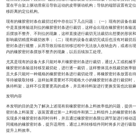
置在平台架上驱动滑座沿导轨运动的皮带驱动机构；导轨的端部设置有定
移距离的定位机构。
现有的橡胶密封条在裁切过程中存在以下几点问题：（一）现有的设备在
中是直接将输送到位的橡胶密封条进行裁切，这样会出现在橡胶密封条输
后摆放不整齐、不到位的现象，这样直接进行裁切无法裁切出想要的形状
影响裁切精度和裁切效率；（二）现有的设备在裁切完成后也没有对裁切
密封条进行规整，从而导致后续在转移过程中无法放入收纳盒内，或者出
内的橡胶密封条摆放不整齐的现象，以后后续加工处理。
尤其是现有的设备大多只能对单片橡胶密封条进行裁切，通过人工或机械
橡胶密封条输送转移至裁切处，进行逐一裁切，这样整体流水线裁切效率
且大多只能对一种规格的橡胶密封条进行裁切处理，将橡胶密封条放置在
等待被吸取转移，这样如果需要对不同规格大小的橡胶密封条进行裁切时
换待料架，这样不仅需要更高的成本，并且将待料架进行更换安装也比较
发明内容
本发明的目的是为了解决上述现有前橡胶密封条上料效率低的问题，提供
密封条上料装置，该装置通过第一上料组件和第二上料组件上的橡胶密封
实现多片橡胶密封条同时待料，并且通过橡胶密封条限位调节架进行移动
同规格的橡胶密封条，提升适用性，通过上料转移组件同时将多片进行吸
提升上料效率。