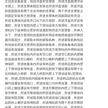
文信息采集装置，包括浮盘和支撑体，所述浮盘能漂浮在
水面上，所述支撑体固定安装在所述浮盘顶面，所述浮盘
的底面固设有两个左右对称的支撑架，两个所述支撑架之
间固定安装有方形滑套，所述支撑体的顶面固设有壳顶，
所述支撑体内设有开口向下的方形腔，所述浮盘内开设有
通腔，所述方形腔内壁上下滑动设有方形滑柱，所述方形
滑柱向下延伸部分贯穿所述通腔和所述方形滑套，并伸入
水下，所述方形滑柱的底面和外周设有能用来旋转升降挖
掘河底泥沙，并获取水样的获取机构，所述获取机构包括
转动设在所述方形滑柱底面的收集体，所述收集体的顶面
固设有连接箱，所述连接箱与所述方形滑柱的外周转动连
接，所述方形滑柱内开设有空心腔，所述空心腔的内壁螺
纹连接设有空心螺杆，所述空心螺杆内圈壁上下滑动设有
伸缩杆，所述收集体内开设有样品腔，所述样品腔的内壁
上下滑动设有弹性盘，所述样品腔的下侧连通设有两个左
右对称的入样腔，所述入样腔内壁上下滑动设有L型滑动
块，所述L型滑动块内固嵌有单向管，所述样品腔的左右两
侧均连通设有排放口，所述排放口与外界连通，所述排放
口的上侧连通设有升降腔，所述升降腔的内壁上下滑动设
有升降块，所述升降块能封闭所述样品腔，所述升降块内
固嵌有阻尼阀，所述阻尼阀与所述排放口能连通，所述样
品腔的上侧开设有绳轮腔，所述绳轮腔与两个所述升降腔
连通，所述方形滑柱的底面固设有固定空心柱，所述固定