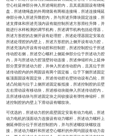
空心柱延伸部分伸入所述绳轮腔内，且其底面固设有绕绳
盘，所述绕绳盘的外周绕装有两根连接绳，所述连接绳延
伸部分伸入所述升降腔内，并与所述升降块固定连接，所
述支撑体和所述壳顶内设有能控制所述方形滑柱升降，并
能进行水样检测的调节机构，所述调节机构包括处理器，
所述方形腔的左侧开设有处理腔，所述处理器固定安装在
所述处理腔的内壁上，所述方形腔的上侧开设有动力腔，
所述壳顶内开设有传动腔和控制腔，所述控制腔位于所述
传动腔右侧，所述空心螺杆上侧延伸部分位于所述动力腔
内，并与所述动力腔顶壁转动连接，所述伸缩杆向上延伸
部分贯穿所述动力腔，并伸入所述传动腔内，且其位于所
述传动腔内的外周固设有两个固定板，位于下侧所述固定
板顶面固设有固定块，所述传动腔右壁转动设有凸轮，所
述凸轮能与位于上侧所述固定板抵接，所述控制腔的后壁
左右滑动设有移动块，所述移动块能伸入所述传动腔内，
且所述移动块与所述固定块之间铰接设有弹性伸缩杆，所
述控制腔的内壁上下滑动设有螺纹块。
可优选的，所述动力腔的底壁固定安装有动力电机，所述
动力电机的顶面动力连接设有动力螺杆，所述动力螺杆上
侧延伸部分位于所述控制腔内，并与所述螺纹块螺纹连
接，所述动力螺杆和所述空心螺杆的外周均固设有动力齿