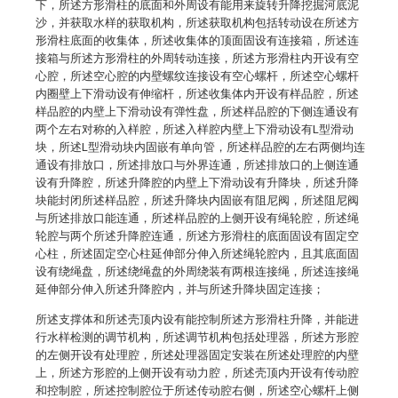
下，所述方形滑柱的底面和外周设有能用来旋转升降挖掘河底泥
沙，并获取水样的获取机构，所述获取机构包括转动设在所述方
形滑柱底面的收集体，所述收集体的顶面固设有连接箱，所述连
接箱与所述方形滑柱的外周转动连接，所述方形滑柱内开设有空
心腔，所述空心腔的内壁螺纹连接设有空心螺杆，所述空心螺杆
内圈壁上下滑动设有伸缩杆，所述收集体内开设有样品腔，所述
样品腔的内壁上下滑动设有弹性盘，所述样品腔的下侧连通设有
两个左右对称的入样腔，所述入样腔内壁上下滑动设有L型滑动
块，所述L型滑动块内固嵌有单向管，所述样品腔的左右两侧均连
通设有排放口，所述排放口与外界连通，所述排放口的上侧连通
设有升降腔，所述升降腔的内壁上下滑动设有升降块，所述升降
块能封闭所述样品腔，所述升降块内固嵌有阻尼阀，所述阻尼阀
与所述排放口能连通，所述样品腔的上侧开设有绳轮腔，所述绳
轮腔与两个所述升降腔连通，所述方形滑柱的底面固设有固定空
心柱，所述固定空心柱延伸部分伸入所述绳轮腔内，且其底面固
设有绕绳盘，所述绕绳盘的外周绕装有两根连接绳，所述连接绳
延伸部分伸入所述升降腔内，并与所述升降块固定连接；
所述支撑体和所述壳顶内设有能控制所述方形滑柱升降，并能进
行水样检测的调节机构，所述调节机构包括处理器，所述方形腔
的左侧开设有处理腔，所述处理器固定安装在所述处理腔的内壁
上，所述方形腔的上侧开设有动力腔，所述壳顶内开设有传动腔
和控制腔，所述控制腔位于所述传动腔右侧，所述空心螺杆上侧