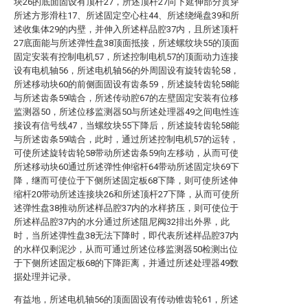
块26的底面固设有顶杆27，所述顶杆27向下延伸部分贯穿
所述方形滑柱17、所述固定空心柱44、所述绕绳盘39和所
述收集体29的内壁，并伸入所述样品腔37内，且所述顶杆
27底面能与所述弹性盘38顶面抵接，所述螺纹块55的顶面
固定安装有控制电机57，所述控制电机57的顶面动力连接
设有电机轴56，所述电机轴56的外周固设有旋转齿轮58，
所述移动块60的前侧面固设有齿条59，所述旋转齿轮58能
与所述齿条59啮合，所述传动腔67的左壁固定安装有位移
监测器50，所述位移监测器50与所述处理器49之间电性连
接设有信号线47，当螺纹块55下降后，所述旋转齿轮58能
与所述齿条59啮合，此时，通过所述控制电机57的运转，
可使所述旋转齿轮58带动所述齿条59向左移动，从而可使
所述移动块60通过所述弹性伸缩杆64带动所述固定块69下
降，继而可使位于下侧所述固定板68下降，则可使所述伸
缩杆20带动所述连接块26和所述顶杆27下降，从而可使所
述弹性盘38推动所述样品腔37内的水样挤压，则可使位于
所述样品腔37内的水分通过所述阻尼阀32排出外界，此
时，当所述弹性盘38无法下降时，即代表所述样品腔37内
的水样仅剩泥沙，从而可通过所述位移监测器50检测出位
于下侧所述固定板68的下降距离，并通过所述处理器49数
据处理并记录。
有益地，所述电机轴56的顶面固设有传动锥齿轮61，所述