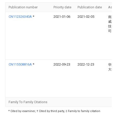
Publication number
Priority date
Publication date
Assi
CN112326340A
*
2021-01-06
2021-02-05
南京
威检
技有
司
CN115508816A
*
2022-09-23
2022-12-23
华东
大学
Family To Family Citations
* Cited by examiner, † Cited by third party, ‡ Family to family citation