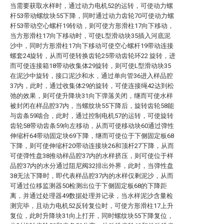
当需要获取水样时，通过动力电机52的运转，可使动力螺
杆53带动螺纹块55下降，同时通过动力齿轮70可使动力螺
杆53带动空心螺杆19转动，则可使方形滑柱17向下移动，
当方形滑柱17向下移动时，可使L型滑动块35插入河底泥
沙中，同时方形滑柱17向下移动可使空心螺杆19带动连接
螺套24旋转，从而可使转换齿轮25带动齿轮环22 旋转，进
而可使连接箱18带动收集体29旋转，则可使L型滑动块35
在泥沙中旋转，接口泥沙和水，通过单向管36进入样品腔
37内，此时，通过收集体29的旋转，可使连接绳42达到松
弛的效果，则可使升降块31向下弹落关闭，继而可使水样
被封闭在样品腔37内，当螺纹块55下降后，旋转齿轮58能
与齿条59啮合，此时，通过控制电机57的运转，可使旋转
齿轮58带动齿条59向左移动，从而可使移动块60通过弹性
伸缩杆64带动固定块69下降，继而可使位于下侧固定板68
下降，则可使伸缩杆20带动连接块26和顶杆27下降，从而
可使弹性盘38推动样品腔37内的水样挤压，则可使位于样
品腔37内的水分通过阻尼阀32排出外界，此时，当弹性盘
38无法下降时，即代表样品腔37内的水样仅剩泥沙，从而
可通过位移监测器50检测出位于下侧固定板68的下降距
离，并通过处理器49数据处理并记录，当水样泥沙含量检
测完毕，且动力电机52反转复位时，可使方形滑柱17上升
复位，此时升降块31向上打开，同时螺纹块55下降复位，