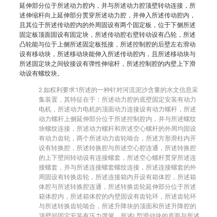
延伸部分位于所述动力腔内，并与所述动力腔顶壁转动连接，所
述伸缩杆向上延伸部分贯穿所述动力腔，并伸入所述传动腔内，
且其位于所述传动腔内的外周固设有两个固定板，位于下侧所述
固定板顶面固设有固定块，所述传动腔右壁转动设有凸轮，所述
凸轮能与位于上侧所述固定板抵接，所述控制腔的后壁左右滑动
设有移动块，所述移动块能伸入所述传动腔内，且所述移动块与
所述固定块之间铰接设有弹性伸缩杆，所述控制腔的内壁上下滑
动设有螺纹块。
2.如权利要求1所述的一种针对河流泥沙含量的水文信息采
集装置，其特征在于：所述动力腔的底壁固定安装有动力
电机，所述动力电机的顶面动力连接设有动力螺杆，所述
动力螺杆上侧延伸部分位于所述控制腔内，并与所述螺纹
块螺纹连接，所述动力螺杆和所述空心螺杆的外周均固设
有动力齿轮，两个所述动力齿轮啮合，所述方形滑柱内开
设有转换腔，所述转换腔与所述空心腔连通，所述转换腔
的上下壁间转动设有连接螺套，所述空心螺杆贯穿所述连
接螺套，并与所述连接螺套螺纹连接，所述连接螺套的外
周固设有转换齿轮，所述连接箱内开设有箱体腔，所述箱
体腔与所述转换腔连通，所述转换齿轮延伸部分位于所述
箱体腔内，所述箱体腔的内壁固设有齿轮环，所述齿轮环
与所述转换齿轮啮合，所述升降块的顶面和所述升降腔的
顶壁间固定安装有压力弹簧，所述L型滑动块的底面与所述