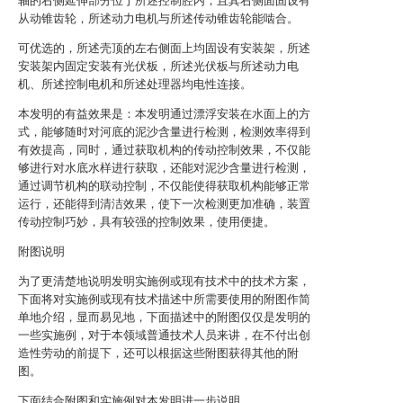
轴的右侧延伸部分位于所述控制腔内，且其右侧面固设有
从动锥齿轮，所述动力电机与所述传动锥齿轮能啮合。
可优选的，所述壳顶的左右侧面上均固设有安装架，所述
安装架内固定安装有光伏板，所述光伏板与所述动力电
机、所述控制电机和所述处理器均电性连接。
本发明的有益效果是：本发明通过漂浮安装在水面上的方
式，能够随时对河底的泥沙含量进行检测，检测效率得到
有效提高，同时，通过获取机构的传动控制效果，不仅能
够进行对水底水样进行获取，还能对泥沙含量进行检测，
通过调节机构的联动控制，不仅能使得获取机构能够正常
运行，还能得到清洁效果，使下一次检测更加准确，装置
传动控制巧妙，具有较强的控制效果，使用便捷。
附图说明
为了更清楚地说明发明实施例或现有技术中的技术方案，
下面将对实施例或现有技术描述中所需要使用的附图作简
单地介绍，显而易见地，下面描述中的附图仅仅是发明的
一些实施例，对于本领域普通技术人员来讲，在不付出创
造性劳动的前提下，还可以根据这些附图获得其他的附
图。
下面结合附图和实施例对本发明进一步说明。