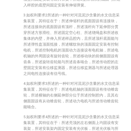
入样腔的底壁间固定安装有伸缩弹簧。
3.如权利要求2所述的一种针对河流泥沙含量的水文信息采
集装置，其特征在于：所述伸缩杆的底面固设有连接块，
所述连接块的底面固设有顶杆，所述顶杆向下延伸部分贯
穿所述方形滑柱、所述固定空心柱、所述绕绳盘和所述收
集体的内壁，并伸入所述样品腔内，且所述顶杆底面能与
所述弹性盘顶面抵接，所述螺纹块的顶面固定安装有控制
电机，所述控制电机的顶面动力连接设有电机轴，所述电
机轴的外周固设有旋转齿轮，所述移动块的前侧面固设有
齿条，所述旋转齿轮能与所述齿条啮合，所述传动腔的左
壁固定安装有位移监测器，所述位移监测器与所述处理器
之间电性连接设有信号线。
4.如权利要求3所述的一种针对河流泥沙含量的水文信息采
集装置，其特征在于：所述电机轴的顶面固设有传动锥齿
轮，所述横轴的右侧延伸部分位于所述控制腔内，且其右
侧面固设有从动锥齿轮，所述动力电机与所述传动锥齿轮
能啮合。
5.如权利要求4所述的一种针对河流泥沙含量的水文信息采
集装置，其特征在于：所述壳顶的左右侧面上均固设有安
装架，所述安装架内固定安装有光伏板，所述光伏板与所