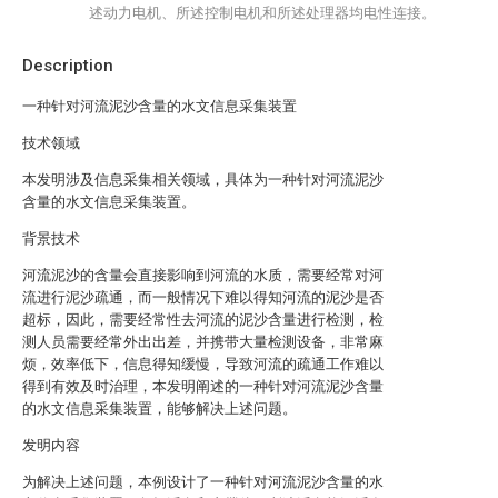
述动力电机、所述控制电机和所述处理器均电性连接。
Description
一种针对河流泥沙含量的水文信息采集装置
技术领域
本发明涉及信息采集相关领域，具体为一种针对河流泥沙
含量的水文信息采集装置。
背景技术
河流泥沙的含量会直接影响到河流的水质，需要经常对河
流进行泥沙疏通，而一般情况下难以得知河流的泥沙是否
超标，因此，需要经常性去河流的泥沙含量进行检测，检
测人员需要经常外出出差，并携带大量检测设备，非常麻
烦，效率低下，信息得知缓慢，导致河流的疏通工作难以
得到有效及时治理，本发明阐述的一种针对河流泥沙含量
的水文信息采集装置，能够解决上述问题。
发明内容
为解决上述问题，本例设计了一种针对河流泥沙含量的水