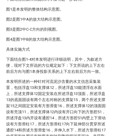
图1是本发明的整体结构示意图。
图2是图1中A的放大结构示意图。
图3是图2中C-C方向的剖视图。
图4是图1中B的放大结构示意图。
具体实施方式
下面结合图1-4对本发明进行详细说明，其中，为叙述方
便，现对下文所说的方位规定如下：下文所说的上下左右
前后方向与图1本身投影关系的上下左右前后方向一致。
本发明所述的一种针对河流泥沙含量的水文信息采集装
置，包括浮盘13和支撑体12，所述浮盘13能漂浮在水面
上，所述支撑体12固定安装在所述浮盘13顶面，所述浮盘
13的底面固设有两个左右对称的支撑架15，两个所述支撑
架15之间固定安装有方形滑套16，所述支撑体12的顶面固
设有壳顶11，所述支撑体12内设有开口向下的方形腔51，
所述浮盘13内开设有通腔14，所述方形腔51内壁上下滑动
设有方形滑柱17，所述方形滑柱17向下延伸部分贯穿所述
通腔14和所述方形滑套16，并伸入水下，所述方形滑柱17