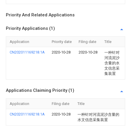
Priority And Related Applications
Priority Applications (1)
Application
Priority date
Filing date
Title
CN202011169218.1A
2020-10-28
2020-10-28
一种针对
河流泥沙
含量的水
文信息采
集装置
Applications Claiming Priority (1)
Application
Filing date
Title
CN202011169218.1A
2020-10-28
一种针对河流泥沙含量的
水文信息采集装置