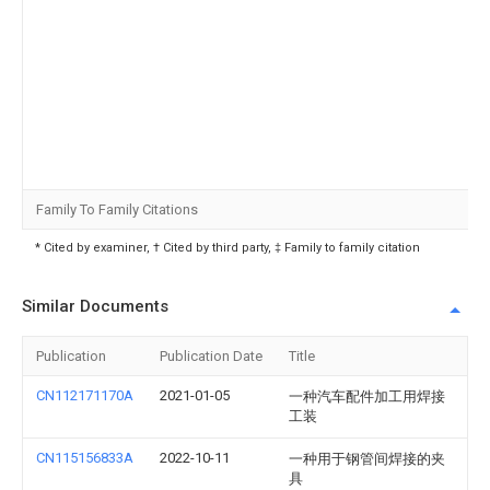
Family To Family Citations
* Cited by examiner, † Cited by third party, ‡ Family to family citation
Similar Documents
Publication
Publication Date
Title
CN112171170A
2021-01-05
一种汽车配件加工用焊接
工装
CN115156833A
2022-10-11
一种用于钢管间焊接的夹
具