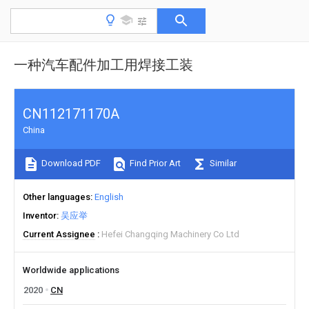
一种汽车配件加工用焊接工装
CN112171170A
China
Download PDF
Find Prior Art
Similar
Other languages
English
Inventor
吴应举
Current Assignee
Hefei Changqing Machinery Co Ltd
Worldwide applications
2020
CN