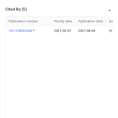
Cited By (5)
Publication number
Priority date
Publication date
Assi
CN112894244A
*
2021-02-07
2021-06-04
中南