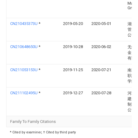
Magn
Gmb
CN210435373U
*
2019-05-20
2020-05-01
湖北
管业
公司
CN210648650U
*
2019-10-28
2020-06-02
无锡
金属
有限
CN211053153U
*
2019-11-25
2020-07-21
南京
职业
学院
CN211102495U
*
2019-12-27
2020-07-28
河北
建筑
制造
公司
Family To Family Citations
* Cited by examiner, † Cited by third party