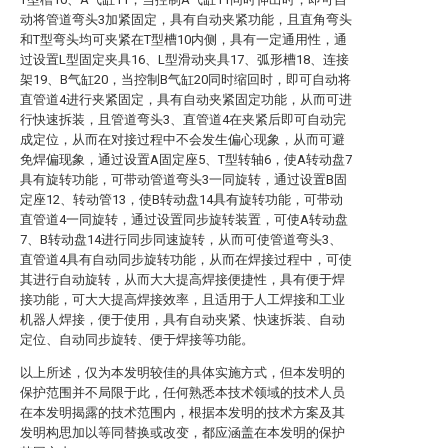
动将管道弯头3加紧固定，具有自动夹紧功能，且直角弯头
和T型弯头均可夹紧在T型槽10内侧，具有一定通用性，通
过设置L型固定夹具16、L型滑动夹具17、弧形槽18、连接
架19、B气缸20，当控制B气缸20同时缩回时，即可自动将
直管道4进行夹紧固定，具有自动夹紧固定功能，从而可进
行快速拆装，且管道弯头3、直管道4在夹紧后即可自动完
成定位，从而在对接过程中不会发生偏心现象，从而可避
免焊偏现象，通过设置A固定座5、T型转轴6，使A转动盘7
具有旋转功能，可带动管道弯头3一同旋转，通过设置B固
定座12、转动管13，使B转动盘14具有旋转功能，可带动
直管道4一同旋转，通过设置同步旋转装置，可使A转动盘
7、B转动盘14进行同步同速旋转，从而可使管道弯头3、
直管道4具有自动同步旋转功能，从而在焊接过程中，可使
其进行自动旋转，从而大大提高焊接便捷性，具有便于焊
接功能，可大大提高焊接效率，且适用于人工焊接和工业
机器人焊接，便于使用，具有自动夹紧、快速拆装、自动
定位、自动同步旋转、便于焊接等功能。
以上所述，仅为本发明较佳的具体实施方式，但本发明的
保护范围并不局限于此，任何熟悉本技术领域的技术人员
在本发明揭露的技术范围内，根据本发明的技术方案及其
发明构思加以等同替换或改变，都应涵盖在本发明的保护