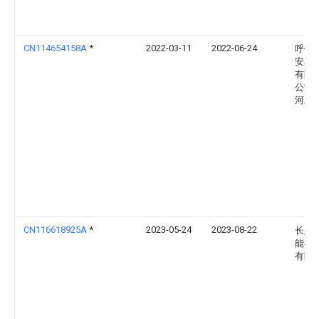
CN114654158A
*
2022-03-11
2022-06-24
呼伦
安泰
有限
公司
河发
CN116618925A
*
2023-05-24
2023-08-22
长兴
能谷
有限