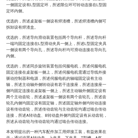
一侧固定设有L型固定环，所述限位环可转动连接在L型固
定环内侧。
优选的，所述桌架板一侧设有焊渣槽，所述焊渣槽内侧可
拆卸设有焊渣盒。
优选的，所述导向滑动装置包括两个导向杆，所述导向杆
一端均固定连接在L型滑动夹具一侧上，所述L型固定夹具
一侧设有两个导向孔，所述导向杆均可滑动连接在导向孔
内侧。
优选的，所述同步旋转装置包括伺服电机，所述伺服电机
固定连接在桌架板一侧上，所述伺服电机需通过导线外接
驱动控制器和电源，所述伺服电机的轴端固定设有主动
轴，所述主动轴外侧转动设有若干连接座，所述连接座一
侧均固定连接在桌架板一侧上，所述主动轴外侧固定设有
两个主动齿轮，所述桌架板一侧设有两个齿轮孔，所述齿
轮孔内侧均固定设有固定轴，所述固定轴外侧均转动连接
设有传动齿轮，所述传动齿轮与主动齿轮均通过啮合传动
连接，所述A转动盘、B转动盘外侧均固定设有从动齿轮，
所述从动齿轮与传动齿轮均通过啮合传动连接。
本发明提出的一种汽车配件加工用焊接工装，有益效果在
于：通过设置A转动盘、上夹具、下夹具、T型槽、A气