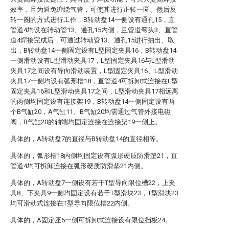
效率，且为避免缠绕气管，可使其进行正转一圈、然后反
转一圈的方式进行工作，B转动盘14一侧设有通孔15，直
管道4均设在转动管13、通孔15内侧，且管道弯头3、直管
道4焊接完成后，可通过转动管13、通孔15进行抽出、取
出，B转动盘14一侧固定设有L型固定夹具16，B转动盘14
一侧滑动设有L型滑动夹具17，L型固定夹具16与L型滑动
夹具17之间设有导向滑动装置，L型固定夹具16、L型滑动
夹具17一侧均设有弧形槽18，直管道4可拆卸式连接在L型
固定夹具16和L型滑动夹具17之间，L型滑动夹具17相远离
的两侧均固定设有连接架19，B转动盘14一侧固定设有两
个B气缸20，A气缸11、B气缸20均需通过气管外接电磁
阀，B气缸20的轴端均固定连接在连接架19一侧上。
具体的，A转动盘7的直径与B转动盘14的直径相等。
具体的，弧形槽18内侧均固定设有弧形硬质防滑垫21，直
管道4均可拆卸连接在弧形硬质防滑垫21内侧。
具体的，A转动盘7一侧设有若干T型导向限位槽22，上夹
具8、下夹具9一侧均固定设有若干T型滑块23，T型滑块23
均可滑动式连接在T型导向限位槽22内侧。
具体的，A固定座5一侧可拆卸式连接设有限位挡板24。