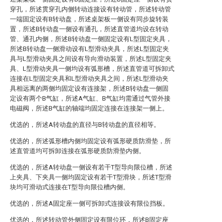
穿孔，所述贯穿孔内侧转动连接设有转动管，所述转动管
一端固定设有B转动盘，所述桌架板一侧设有同步旋转装
置，所述B转动盘一侧设有通孔，所述直管道均设在转动
管、通孔内侧，所述B转动盘一侧固定设有L型固定夹具，
所述B转动盘一侧滑动设有L型滑动夹具，所述L型固定夹
具与L型滑动夹具之间设有导向滑动装置，所述L型固定夹
具、L型滑动夹具一侧均设有弧形槽，所述直管道可拆卸式
连接在L型固定夹具和L型滑动夹具之间，所述L型滑动夹
具相远离的两侧均固定设有连接架，所述B转动盘一侧固
定设有两个B气缸，所述A气缸、B气缸均需通过气管外接
电磁阀，所述B气缸的轴端均固定连接在连接架一侧上。
优选的，所述A转动盘的直径与B转动盘的直径相等。
优选的，所述弧形槽内侧均固定设有弧形硬质防滑垫，所
述直管道均可拆卸连接在弧形硬质防滑垫内侧。
优选的，所述A转动盘一侧设有若干T型导向限位槽，所述
上夹具、下夹具一侧均固定设有若干T型滑块，所述T型滑
块均可滑动式连接在T型导向限位槽内侧。
优选的，所述A固定座一侧可拆卸式连接设有限位挡板。
优选的，所述转动管外侧固定设有限位环，所述B固定座