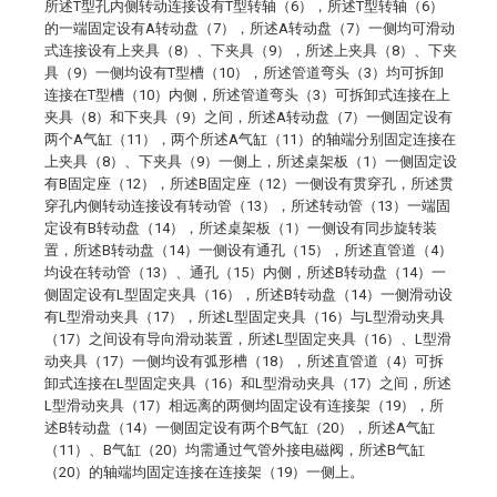
所述T型孔内侧转动连接设有T型转轴（6），所述T型转轴（6）
的一端固定设有A转动盘（7），所述A转动盘（7）一侧均可滑动
式连接设有上夹具（8）、下夹具（9），所述上夹具（8）、下夹
具（9）一侧均设有T型槽（10），所述管道弯头（3）均可拆卸
连接在T型槽（10）内侧，所述管道弯头（3）可拆卸式连接在上
夹具（8）和下夹具（9）之间，所述A转动盘（7）一侧固定设有
两个A气缸（11），两个所述A气缸（11）的轴端分别固定连接在
上夹具（8）、下夹具（9）一侧上，所述桌架板（1）一侧固定设
有B固定座（12），所述B固定座（12）一侧设有贯穿孔，所述贯
穿孔内侧转动连接设有转动管（13），所述转动管（13）一端固
定设有B转动盘（14），所述桌架板（1）一侧设有同步旋转装
置，所述B转动盘（14）一侧设有通孔（15），所述直管道（4）
均设在转动管（13）、通孔（15）内侧，所述B转动盘（14）一
侧固定设有L型固定夹具（16），所述B转动盘（14）一侧滑动设
有L型滑动夹具（17），所述L型固定夹具（16）与L型滑动夹具
（17）之间设有导向滑动装置，所述L型固定夹具（16）、L型滑
动夹具（17）一侧均设有弧形槽（18），所述直管道（4）可拆
卸式连接在L型固定夹具（16）和L型滑动夹具（17）之间，所述
L型滑动夹具（17）相远离的两侧均固定设有连接架（19），所
述B转动盘（14）一侧固定设有两个B气缸（20），所述A气缸
（11）、B气缸（20）均需通过气管外接电磁阀，所述B气缸
（20）的轴端均固定连接在连接架（19）一侧上。