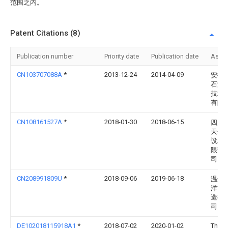
范围之内。
Patent Citations (8)
Publication number
Priority date
Publication date
Assi
CN103707088A
*
2013-12-24
2014-04-09
安徽
石油
技术
有限
CN108161527A
*
2018-01-30
2018-06-15
四川
天然
设工
限责
司
CN208991809U
*
2018-09-06
2019-06-18
温州
洋管
造有
司
DE102018115918A1
*
2018-07-02
2020-01-02
Thom