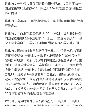
具体的，转动管13外侧固定设有限位环25，B固定座12一
侧固定设有L型固定环26，限位环25可转动连接在L型固定
环26内侧。
具体的，桌架板1一侧设有焊渣槽，焊渣槽内侧可拆卸设有
焊渣盒27。
具体的，导向滑动装置包括两个导向杆28，导向杆28一端
均固定连接在L型滑动夹具17一侧上，L型固定夹具16一侧
设有两个导向孔，导向杆28均可滑动连接在导向孔内侧。
具体的，同步旋转装置包括伺服电机29，伺服电机29固定
连接在桌架板1一侧上，伺服电机29需通过导线外接驱动
控制器和电源，伺服电机29的轴端固定设有主动轴30，主
动轴30外侧转动设有若干连接座31，连接座31一侧均固定
连接在桌架板1一侧上，主动轴30外侧固定设有两个主动
齿轮32，桌架板1一侧设有两个齿轮孔，齿轮孔内侧均固
定设有固定轴33，固定轴33外侧均转动连接设有传动齿轮
34，传动齿轮34与主动齿轮32均通过啮合传动连接，A转
动盘7、B转动盘14外侧均固定设有从动齿轮35，从动齿轮
35与传动齿轮34均通过啮合传动连接。
本发明，使用时通过设置A转动盘7、上夹具8、下夹具9、
T型槽10、A气缸11，当控制A气缸11同时伸出时，即可自