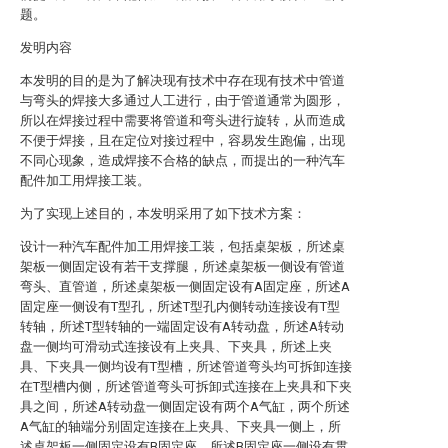
题。
发明内容
本发明的目的是为了解决现有技术中存在现有技术中管道
与弯头的焊接大多通过人工进行，由于管道通常为圆形，
所以在焊接过程中需要将管道和弯头进行旋转，从而造成
不便于焊接，且在定位对接过程中，容易发生跑偏，出现
不同心现象，造成焊接不合格的缺点，而提出的一种汽车
配件加工用焊接工装。
为了实现上述目的，本发明采用了如下技术方案：
设计一种汽车配件加工用焊接工装，包括桌架板，所述桌
架板一侧固定设有若干支撑腿，所述桌架板一侧设有管道
弯头、直管道，所述桌架板一侧固定设有A固定座，所述A
固定座一侧设有T型孔，所述T型孔内侧转动连接设有T型
转轴，所述T型转轴的一端固定设有A转动盘，所述A转动
盘一侧均可滑动式连接设有上夹具、下夹具，所述上夹
具、下夹具一侧均设有T型槽，所述管道弯头均可拆卸连接
在T型槽内侧，所述管道弯头可拆卸式连接在上夹具和下夹
具之间，所述A转动盘一侧固定设有两个A气缸，两个所述
A气缸的轴端分别固定连接在上夹具、下夹具一侧上，所
述桌架板一侧固定设有B固定座，所述B固定座一侧设有贯