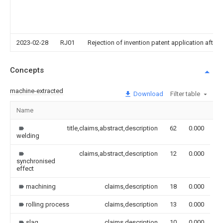
2023-02-28
RJ01
Rejection of invention patent application after 
Concepts
machine-extracted
Download
Filter table
Name
I
title,claims,abstract,description
62
0.000
welding
claims,abstract,description
12
0.000
synchronised
effect
machining
claims,description
18
0.000
rolling process
claims,description
13
0.000
slag
claims,description
10
0.000