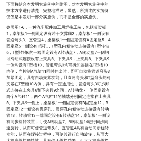
下面将结合本发明实施例中的附图，对本发明实施例中的
技术方案进行清楚、完整地描述，显然，所描述的实施例
仅仅是本发明一部分实施例，而不是全部的实施例。
参照图1-6，一种汽车配件加工用焊接工装，包括桌架板
1，桌架板1一侧固定设有若干支撑腿2，桌架板1一侧设有
管道弯头3、直管道4，桌架板1一侧固定设有A固定座5，A
固定座5一侧设有T型孔，T型孔内侧转动连接设有T型转轴
6，T型转轴6的一端固定设有A转动盘7，A转动盘7一侧均
可滑动式连接设有上夹具8、下夹具9，上夹具8、下夹具9
一侧均设有T型槽10，管道弯头3均可拆卸连接在T型槽10
内侧，当控制A气缸11同时伸出时，即可自动将管道弯头3
加紧固定，具有自动夹紧功能，且直角弯头和T型弯头均可
夹紧在T型槽10内侧，具有一定通用性，管道弯头3可拆卸
式连接在上夹具8和下夹具9之间，A转动盘7一侧固定设有
两个A气缸11，两个A气缸11的轴端分别固定连接在上夹具
8、下夹具9一侧上，桌架板1一侧固定设有B固定座12，B
固定座12一侧设有贯穿孔，贯穿孔内侧转动连接设有转动
管13，转动管13一端固定设有B转动盘14，桌架板1一侧设
有同步旋转装置，可使A转动盘7、B转动盘14进行同步同
速旋转，从而可使管道弯头3、直管道4具有自动同步旋转
功能，从而在焊接过程中，可使其进行自动旋转，从而大
大提高焊接便捷性，具有便于焊接功能，可大大提高焊接