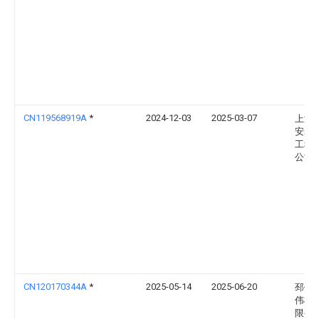
CN119568919A
*
2024-12-03
2025-03-07
上海
安装
工程
公司
CN120170344A
*
2025-05-14
2025-06-20
邳州
伟模
限公