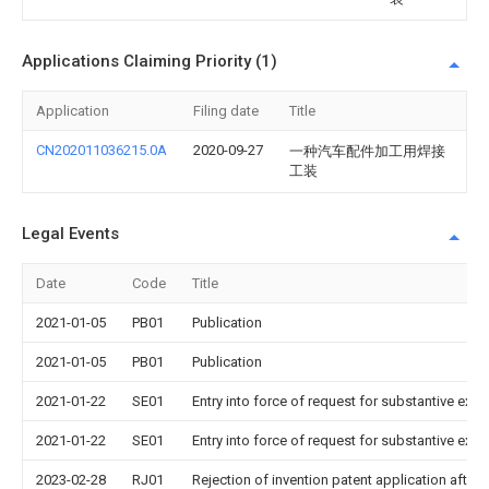
Applications Claiming Priority (1)
Application
Filing date
Title
CN202011036215.0A
2020-09-27
一种汽车配件加工用焊接
工装
Legal Events
Date
Code
Title
2021-01-05
PB01
Publication
2021-01-05
PB01
Publication
2021-01-22
SE01
Entry into force of request for substantive exa
2021-01-22
SE01
Entry into force of request for substantive exa
2023-02-28
RJ01
Rejection of invention patent application after 