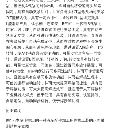
缸，当控制A气缸同时伸出时，即可自动将管道弯头加紧
固定，具有自动夹紧功能，且直角弯头和T型弯头均可夹紧
在T型槽内侧，具有一定通用性，通过设置L型固定夹具、
L型滑动夹具、弧形槽、连接架、B气缸，当控制B气缸同
时缩回时，即可自动将直管道进行夹紧固定，具有自动夹
紧固定功能，从而可进行快速拆装，且管道弯头、直管道
在夹紧后即可自动完成定位，从而在对接过程中不会发生
偏心现象，从而可避免焊偏现象，通过设置A固定座、T型
转轴，使A转动盘具有旋转功能，可带动管道弯头一同旋
转，通过设置B固定座、转动管，使B转动盘具有旋转功
能，可带动直管道一同旋转，通过设置同步旋转装置，可
使A转动盘、B转动盘进行同步同速旋转，从而可使管道弯
头、直管道具有自动同步旋转功能，从而在焊接过程中，
可使其进行自动旋转，从而大大提高焊接便捷性，具有便
于焊接功能，可大大提高焊接效率，且适用于人工焊接和
工业机器人焊接，便于使用，具有自动夹紧、快速拆装、
自动定位、自动同步旋转、便于焊接等功能。
附图说明
图1为本发明提出的一种汽车配件加工用焊接工装的正面轴
测结构示意图；