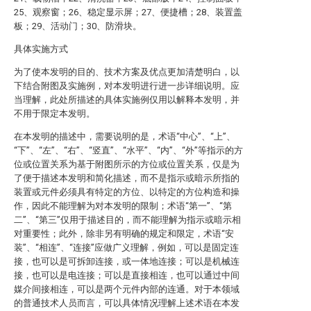
25、观察窗；26、稳定显示屏；27、便捷槽；28、装置盖
板；29、活动门；30、防滑块。
具体实施方式
为了使本发明的目的、技术方案及优点更加清楚明白，以
下结合附图及实施例，对本发明进行进一步详细说明。应
当理解，此处所描述的具体实施例仅用以解释本发明，并
不用于限定本发明。
在本发明的描述中，需要说明的是，术语“中心”、“上”、
“下”、“左”、“右”、“竖直”、“水平”、“内”、“外”等指示的方
位或位置关系为基于附图所示的方位或位置关系，仅是为
了便于描述本发明和简化描述，而不是指示或暗示所指的
装置或元件必须具有特定的方位、以特定的方位构造和操
作，因此不能理解为对本发明的限制；术语“第一”、“第
二”、“第三”仅用于描述目的，而不能理解为指示或暗示相
对重要性；此外，除非另有明确的规定和限定，术语“安
装”、“相连”、“连接”应做广义理解，例如，可以是固定连
接，也可以是可拆卸连接，或一体地连接；可以是机械连
接，也可以是电连接；可以是直接相连，也可以通过中间
媒介间接相连，可以是两个元件内部的连通。对于本领域
的普通技术人员而言，可以具体情况理解上述术语在本发