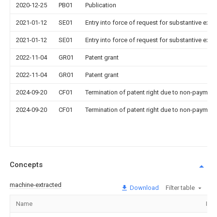
2020-12-25
PB01
Publication
2021-01-12
SE01
Entry into force of request for substantive exa
2021-01-12
SE01
Entry into force of request for substantive exa
2022-11-04
GR01
Patent grant
2022-11-04
GR01
Patent grant
2024-09-20
CF01
Termination of patent right due to non-payment
2024-09-20
CF01
Termination of patent right due to non-payment
Concepts
machine-extracted
Download
Filter table
Name
Ima