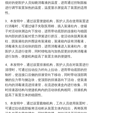
很好的使医护人员知晓消毒液的温度，进而通过控制面板
进行调节装置加热的温度，温度显示屏提高了装置的适用
性。
3、本发明中，通过设置便捷机构，医护人员在使用装置进
行消毒时，可通过镊子夹取医用棉，插入装液柱内，使镊
子对活动块测边向下按动，进而带动底部的连接柱与稳固
块内部的挤压板对受力弹簧进行挤压，使活动块脱离装液
柱，因装液柱的外围设有装液箱，装液箱内设有消毒液，
消毒液失去活动块的阻挡，进而消毒液进入装液柱内，使
医护人员进行使用，同时锂电池与加热层更好的将消毒液
进行加热，便捷机构提高了装置主体的便捷性。
4、本发明中，通过设置排液机构，医护人员在对装置进行
清理时，可通过拉动拉力杆向上拉动，进而带动底部的控
制杆，使连接口后侧的排液管向下移动，同时带动顶部两
侧的拉力带与侧边块，使顶部的排液器向下活动，使装液
柱内的消毒液流进排液管，在流进收液盒内进行收集，同
时排液器结构与便捷机构内的活动块机构相同，排液机构
提高了装置主体的稳固性。
5、本发明中，通过设置载物机构，工作人员使用装置时，
可通过拉动底部板将活动柜从装置主体内拉出，再将医用