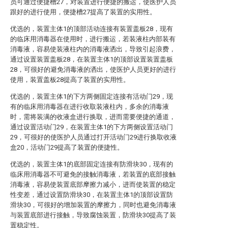
员可通过便捷槽27，对装置进行便捷的搬运，使医护人员
跟好的进行使用，便捷槽27提高了装置的实用性。
优选的，装置主体1的顶部活动连接有装置盖板28，现有
的临床用消毒器在使用时，进行搬运，若装液柱内部装有
消毒液，容易使装液柱内的消毒液洒出，导致引起浪费，
通过设置装置盖板28，在装置主体1的顶部设置装置盖板
28，可很好的避免消毒液的洒出，使医护人员更好的进行
使用，装置盖板28提高了装置的实用性。
优选的，装置主体1的下方两侧固定连接有活动门29，现
有的临床用消毒器在进行收取装液柱内，多余的消毒液
时，需将装满的收液盒进行换取，进而需要便捷的通道，
通过设置活动门29，在装置主体1的下方两侧设置活动门
29，可很好的使医护人员通过打开活动门29进行换取收液
盒20，活动门29提高了装置的便捷性。
优选的，装置主体1的底部固定连接有防滑块30，现有的
临床用消毒器不可避免的接触消毒液，若装置的底部接触
消毒液，容易使装置底部摩擦力减小，进而使装置的稳定
性变差，通过设置防滑块30，在装置主体1的顶部设置防
滑块30，可很好的增加装置的摩擦力，同时也避免消毒液
与装置底部进行接触，导致腐蚀装置，防滑块30提高了装
置稳定性。