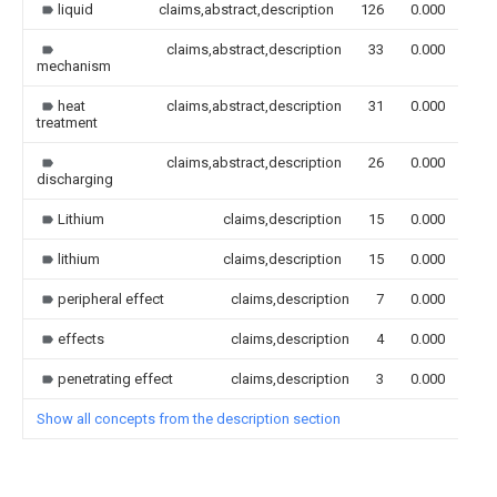
liquid
claims,abstract,description
126
0.000
claims,abstract,description
33
0.000
mechanism
heat
claims,abstract,description
31
0.000
treatment
claims,abstract,description
26
0.000
discharging
Lithium
claims,description
15
0.000
lithium
claims,description
15
0.000
peripheral effect
claims,description
7
0.000
effects
claims,description
4
0.000
penetrating effect
claims,description
3
0.000
Show all concepts from the description section