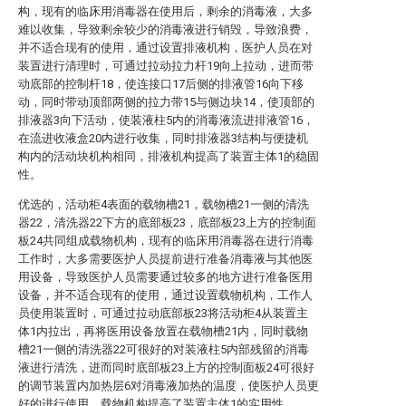
构，现有的临床用消毒器在使用后，剩余的消毒液，大多
难以收集，导致剩余较少的消毒液进行销毁，导致浪费，
并不适合现有的使用，通过设置排液机构，医护人员在对
装置进行清理时，可通过拉动拉力杆19向上拉动，进而带
动底部的控制杆18，使连接口17后侧的排液管16向下移
动，同时带动顶部两侧的拉力带15与侧边块14，使顶部的
排液器3向下活动，使装液柱5内的消毒液流进排液管16，
在流进收液盒20内进行收集，同时排液器3结构与便捷机
构内的活动块机构相同，排液机构提高了装置主体1的稳固
性。
优选的，活动柜4表面的载物槽21，载物槽21一侧的清洗
器22，清洗器22下方的底部板23，底部板23上方的控制面
板24共同组成载物机构，现有的临床用消毒器在进行消毒
工作时，大多需要医护人员提前进行准备消毒液与其他医
用设备，导致医护人员需要通过较多的地方进行准备医用
设备，并不适合现有的使用，通过设置载物机构，工作人
员使用装置时，可通过拉动底部板23将活动柜4从装置主
体1内拉出，再将医用设备放置在载物槽21内，同时载物
槽21一侧的清洗器22可很好的对装液柱5内部残留的消毒
液进行清洗，进而同时底部板23上方的控制面板24可很好
的调节装置内加热层6对消毒液加热的温度，使医护人员更
好的进行使用，载物机构提高了装置主体1的实用性。