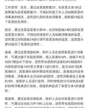
工作原理：首先，通过设置观察窗25，在装置主体1的正
面两侧为设置观察窗25，可很好的使工作人员知晓装置内
消毒液的情况，进而进行及时添加消毒液，观察窗25提高
了装置的实用性；
然后，通过设置温度显示屏26，在控制面板24的顶部设置
温度显示屏26，可很好的使医护人员知晓消毒液的温度，
进而通过控制面板24进行调节装置加热的温度，温度显示
屏26提高了装置的适用性；
接着，通过设置便捷机构，医护人员在使用装置进行消毒
时，可通过镊子夹取医用棉，插入装液柱5内，使镊子对活
动块7测边向下按动，进而带动底部的连接柱8与稳固块9
内部的挤压板10对受力弹簧11进行挤压，使活动块7脱离
装液柱5，因装液柱5的外围设有装液箱2，装液箱2内设有
消毒液，消毒液失去活动块5的阻挡，进而消毒液进入装液
柱5内，使医护人员进行使用，同时锂电池12与加热层6更
好的将消毒液进行加热，便捷机构提高了装置主体1的便捷
性；
紧接着，通过设置排液机构，医护人员在对装置进行清理
时，可通过拉动拉力杆19向上拉动，进而带动底部的控制