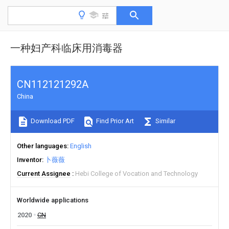
一种妇产科临床用消毒器
CN112121292A
China
Download PDF
Find Prior Art
Similar
Other languages
English
Inventor
卜薇薇
Current Assignee
Hebi College of Vocation and Technology
Worldwide applications
2020
CN