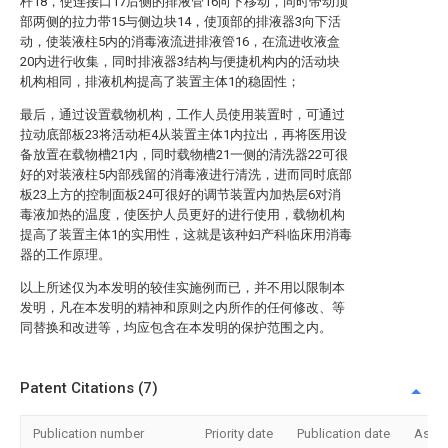
杆18，使连接口17后侧的排液管16向下移动，同时带动顶
部两侧的拉力带15与侧边块14，使顶部的排液器3向下活
动，使装液柱5内的消毒液流进排液管16，在流进收液盒
20内进行收集，同时排液器3结构与便捷机构内的活动块
机构相同，排液机构提高了装置主体1的稳固性；
最后，通过设置载物机构，工作人员使用装置时，可通过
拉动底部板23将活动柜4从装置主体1内拉出，再将医用设
备放置在载物槽21内，同时载物槽21一侧的清洗器22可很
好的对装液柱5内部残留的消毒液进行清洗，进而同时底部
板23上方的控制面板24可很好的调节装置内加热层6对消
毒液加热的温度，使医护人员更好的进行使用，载物机构
提高了装置主体1的实用性，这就是该种妇产科临床用消毒
器的工作原理。
以上所述仅为本发明的较佳实施例而已，并不用以限制本
发明，凡在本发明的精神和原则之内所作的任何修改、等
同替换和改进等，均应包含在本发明的保护范围之内。
Patent Citations (7)
Publication number
Priority date
Publication date
Assi