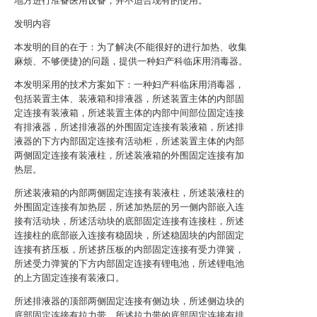
地方进行准备医用设备，并不适合现有的使用。
发明内容
本发明的目的在于：为了解决(不能很好的进行加热、收集
麻烦、不够便捷)的问题，提供一种妇产科临床用消毒器。
本发明采用的技术方案如下：一种妇产科临床用消毒器，
包括装置主体、装液箱和排液器，所述装置主体的内部固
定连接有装液箱，所述装置主体的内部中间部位固定连接
有排液器，所述排液器的外围固定连接有装液箱，所述排
液器的下方内部固定连接有活动柜，所述装置主体的内部
两侧固定连接有装液柱，所述装液箱的外围固定连接有加
热层。
所述装液箱的内部两侧固定连接有装液柱，所述装液柱的
外围固定连接有加热层，所述加热层的另一侧内部嵌入连
接有活动块，所述活动块的底部固定连接有连接柱，所述
连接柱的底部嵌入连接有稳固块，所述稳固块的内部固定
连接有挤压板，所述挤压板的内部固定连接有受力弹簧，
所述受力弹簧的下方内部固定连接有锂电池，所述锂电池
的上方固定连接有装液口。
所述排液器的顶部两侧固定连接有侧边块，所述侧边块的
底部固定连接有拉力带，所述拉力带的底部固定连接有排