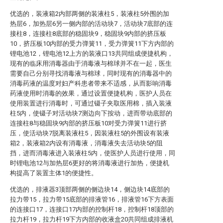
优选的，装液箱2内部两侧的装液柱5，装液柱5外围的加
热层6，加热层6另一侧内部的活动块7，活动块7底部的连
接柱8，连接柱8底部的稳固块9，稳固块9内部的挤压板
10，挤压板10内部的受力弹簧11，受力弹簧11下方内部的
锂电池12，锂电池12上方的装液口13共同组成便捷机构，
现有的临床用消毒器由于消毒液与棉球并不在一起，医生
需要自己分别寻找消毒液与棉球，同时现有的消毒器中的
消毒药液的温度对妇产科患者带来不适感，从而影响消毒
药液使用时消毒的效果，通过设置便捷机构，医护人员在
使用装置进行消毒时，可通过镊子夹取医用棉，插入装液
柱5内，使镊子对活动块7测边向下按动，进而带动底部的
连接柱8与稳固块9内部的挤压板10对受力弹簧11进行挤
压，使活动块7脱离装液柱5，因装液柱5的外围设有装液
箱2，装液箱2内设有消毒液，消毒液失去活动块5的阻
挡，进而消毒液进入装液柱5内，使医护人员进行使用，同
时锂电池12与加热层6更好的将消毒液进行加热，便捷机
构提高了装置主体1的便捷性。
优选的，排液器3顶部两侧的侧边块14，侧边块14底部的
拉力带15，拉力带15底部的排液管16，排液管16下方表面
的连接口17，连接口17内部的控制杆18，控制杆18顶部的
拉力杆19，拉力杆19下方内部的收液盒20共同组成排液机