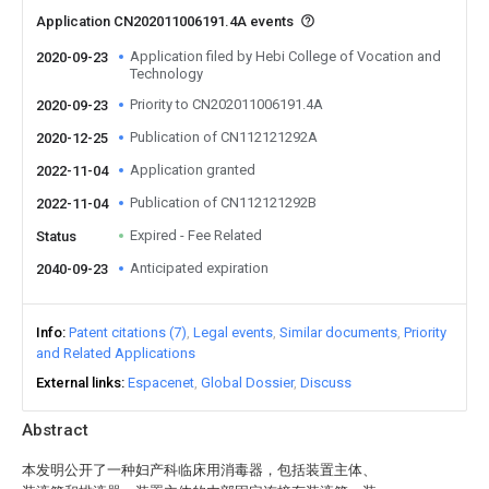
Application CN202011006191.4A events
Application filed by Hebi College of Vocation and
2020-09-23
Technology
Priority to CN202011006191.4A
2020-09-23
Publication of CN112121292A
2020-12-25
Application granted
2022-11-04
Publication of CN112121292B
2022-11-04
Expired - Fee Related
Status
Anticipated expiration
2040-09-23
Info
Patent citations (7)
Legal events
Similar documents
Priority
and Related Applications
External links
Espacenet
Global Dossier
Discuss
Abstract
本发明公开了一种妇产科临床用消毒器，包括装置主体、