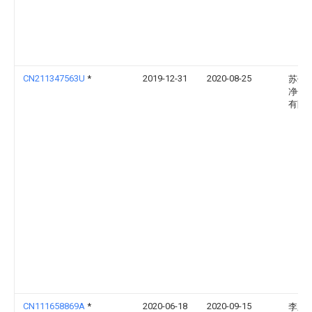
CN211347563U
*
2019-12-31
2020-08-25
苏州
净化
有限
CN111658869A
*
2020-06-18
2020-09-15
李新