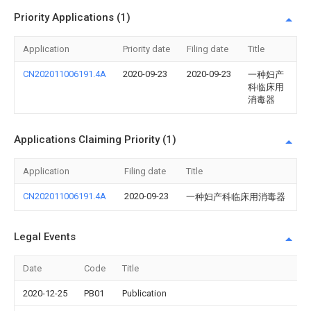
Priority Applications (1)
Application
Priority date
Filing date
Title
CN202011006191.4A
2020-09-23
2020-09-23
一种妇产
科临床用
消毒器
Applications Claiming Priority (1)
Application
Filing date
Title
CN202011006191.4A
2020-09-23
一种妇产科临床用消毒器
Legal Events
Date
Code
Title
2020-12-25
PB01
Publication