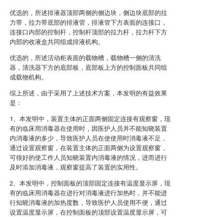
优选的，所述排液器顶部两侧的侧边块，侧边块底部的拉
力带，拉力带底部的排液管，排液管下方表面的连接口，
连接口内部的控制杆，控制杆顶部的拉力杆，拉力杆下方
内部的收液盒共同组成排液机构。
优选的，所述活动柜表面的载物槽，载物槽一侧的清洗
器，清洗器下方的底部板，底部板上方的控制面板共同组
成载物机构。
综上所述，由于采用了上述技术方案，本发明的有益效果
是：
1、本发明中，装置主体的正面两侧固定连接有观察窗，现
有的临床用消毒器在使用时，因医护人员并不能知晓装置
内消毒液的多少，导致医护人员在使使用时消毒液不足，
通过设置观察窗，在装置主体的正面两侧为设置观察窗，
可很好的使工作人员知晓装置内消毒液的情况，进而进行
及时添加消毒液，观察窗提高了装置的实用性。
2、本发明中，控制面板的顶部固定连接有温度显示屏，现
有的临床用消毒器在进行对消毒液进行加热时，并不能进
行知晓消毒液的加热度数，导致医护人员使用不便，通过
设置温度显示屏，在控制面板的顶部设置温度显示屏，可