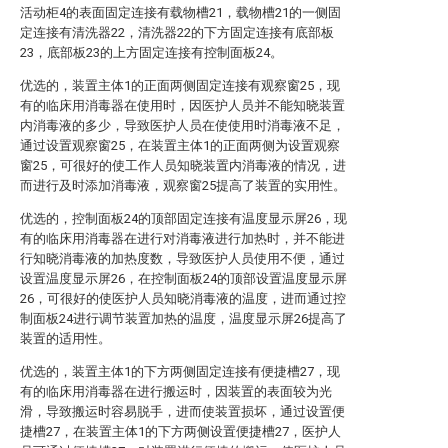
活动柜4的表面固定连接有载物槽21，载物槽21的一侧固
定连接有清洗器22，清洗器22的下方固定连接有底部板
23，底部板23的上方固定连接有控制面板24。
优选的，装置主体1的正面两侧固定连接有观察窗25，现
有的临床用消毒器在使用时，因医护人员并不能知晓装置
内消毒液的多少，导致医护人员在使使用时消毒液不足，
通过设置观察窗25，在装置主体1的正面两侧为设置观察
窗25，可很好的使工作人员知晓装置内消毒液的情况，进
而进行及时添加消毒液，观察窗25提高了装置的实用性。
优选的，控制面板24的顶部固定连接有温度显示屏26，现
有的临床用消毒器在进行对消毒液进行加热时，并不能进
行知晓消毒液的加热度数，导致医护人员使用不便，通过
设置温度显示屏26，在控制面板24的顶部设置温度显示屏
26，可很好的使医护人员知晓消毒液的温度，进而通过控
制面板24进行调节装置加热的温度，温度显示屏26提高了
装置的适用性。
优选的，装置主体1的下方两侧固定连接有便捷槽27，现
有的临床用消毒器在进行搬运时，因装置的表面较为光
滑，导致搬运时容易脱手，进而使装置损坏，通过设置便
捷槽27，在装置主体1的下方两侧设置便捷槽27，医护人