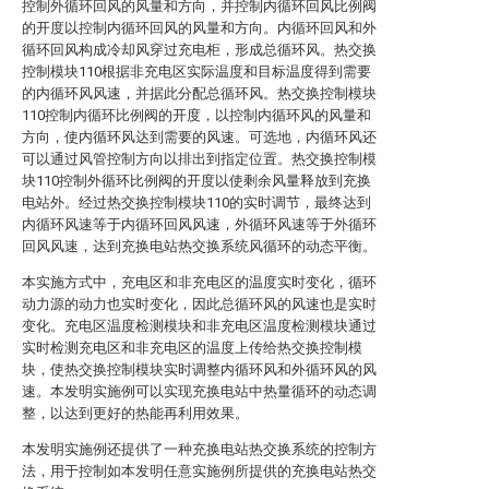
控制外循环回风的风量和方向，并控制内循环回风比例阀
的开度以控制内循环回风的风量和方向。内循环回风和外
循环回风构成冷却风穿过充电柜，形成总循环风。热交换
控制模块110根据非充电区实际温度和目标温度得到需要
的内循环风风速，并据此分配总循环风。热交换控制模块
110控制内循环比例阀的开度，以控制内循环风的风量和
方向，使内循环风达到需要的风速。可选地，内循环风还
可以通过风管控制方向以排出到指定位置。热交换控制模
块110控制外循环比例阀的开度以使剩余风量释放到充换
电站外。经过热交换控制模块110的实时调节，最终达到
内循环风速等于内循环回风风速，外循环风速等于外循环
回风风速，达到充换电站热交换系统风循环的动态平衡。
本实施方式中，充电区和非充电区的温度实时变化，循环
动力源的动力也实时变化，因此总循环风的风速也是实时
变化。充电区温度检测模块和非充电区温度检测模块通过
实时检测充电区和非充电区的温度上传给热交换控制模
块，使热交换控制模块实时调整内循环风和外循环风的风
速。本发明实施例可以实现充换电站中热量循环的动态调
整，以达到更好的热能再利用效果。
本发明实施例还提供了一种充换电站热交换系统的控制方
法，用于控制如本发明任意实施例所提供的充换电站热交