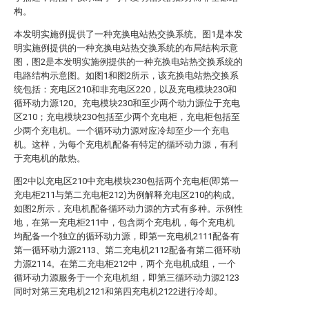
构。
本发明实施例提供了一种充换电站热交换系统。图1是本发
明实施例提供的一种充换电站热交换系统的布局结构示意
图，图2是本发明实施例提供的一种充换电站热交换系统的
电路结构示意图。如图1和图2所示，该充换电站热交换系
统包括：充电区210和非充电区220，以及充电模块230和
循环动力源120。充电模块230和至少两个动力源位于充电
区210；充电模块230包括至少两个充电柜，充电柜包括至
少两个充电机。一个循环动力源对应冷却至少一个充电
机。这样，为每个充电机配备有特定的循环动力源，有利
于充电机的散热。
图2中以充电区210中充电模块230包括两个充电柜(即第一
充电柜211与第二充电柜212)为例解释充电区210的构成。
如图2所示，充电机配备循环动力源的方式有多种。示例性
地，在第一充电柜211中，包含两个充电机，每个充电机
均配备一个独立的循环动力源，即第一充电机2111配备有
第一循环动力源2113、第二充电机2112配备有第二循环动
力源2114。在第二充电柜212中，两个充电机成组，一个
循环动力源服务于一个充电机组，即第三循环动力源2123
同时对第三充电机2121和第四充电机2122进行冷却。