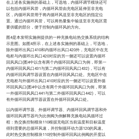
在上述各实施例的基础上，可选地，内循环调节模块还可
以包括内循环风管，内循环风管由充电区延伸至非充电
区，内循环风管用于将内循环风送至非充电区的指定位
置。通过内循环风管，可以将热量集中输送至非充电区需
要供暖的部分，便于控制内循环风的方向。
图4是本发明实施例提供的一种充换电站热交换系统的结构
示意图。如图4所示，在上述各实施例的基础上，可选地，
除外循环出风口410和内循环出风口420外，充电区中在充
电柜与内循环出风口420对应的另一侧还可以设置内循环
回风风口(图4中以含有两个内循环回风风口为例，即第一
内循环回风风口431与第二内循环回风风口432)，可以有
内循环回风调节器设置在内循环回风风口处。充电区中在
充电柜与外循环出风口410对应的另一侧还可以设置外循
环回风风口(图4中以含有两个外循环回风风口为例，即第
一外循环回风风口441与第二外循环回风风口442)，可以
有外循环回风调节器设置在外循环回风风口处。
以内循环调节器、外循环调节器、内循环回风调节器和外
循环回风调节器均为比例阀为例解释充换电站风循环过
程：热交换控制模块110根据充电区当前温度和目标温度
得到需要的总循环风速，并控制循环动力源120的风速。
此时热交换控制模块110控制外循环回风比例阀的开度以