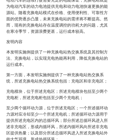
电动汽车的连续行驶需要充足的电能保证，充换电站就是
为电动汽车的动力电池提供充电和动力电池快速更换的能
源站。随着充换电站模式在价格、使用便利性、可靠性方
面的优势逐步凸显，未来充换电站的需求将不断提高。然
而，现有的充换电站存在温度调控的功耗大的问题，尤其
在寒冷季节，资源浪费更甚，运行成本较高。
发明内容
本发明实施例提供了一种充换电站热交换系统及其控制方
法、充换电站，以实现充电热能再利用，降低充换电站的
运行成本。
第一方面，本发明实施例提供了一种充换电站热交换系
统，所述充换电站热交换系统包括：充电区和非充电区；
充电模块，位于所述充电区；所述充电模块包括至少两个
充电柜，所述充电柜包括至少两个充电机；
至少两个循环动力源，位于所述充电区；一个所述循环动
力源对应冷却至少一个所述充电机；所述循环动力源用于
提供所述充电区内的总循环风；部分所述总循环风进入所
述非充电区，形成内循环风，所述内循环风向所述非充电
区提供热量；以及部分所述总循环风进入所述充换电站外
的大气环境，形成外循环风；