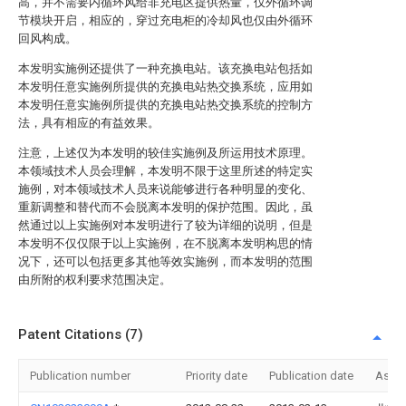
高，并不需要内循环风给非充电区提供热量，仅外循环调
节模块开启，相应的，穿过充电柜的冷却风也仅由外循环
回风构成。
本发明实施例还提供了一种充换电站。该充换电站包括如
本发明任意实施例所提供的充换电站热交换系统，应用如
本发明任意实施例所提供的充换电站热交换系统的控制方
法，具有相应的有益效果。
注意，上述仅为本发明的较佳实施例及所运用技术原理。
本领域技术人员会理解，本发明不限于这里所述的特定实
施例，对本领域技术人员来说能够进行各种明显的变化、
重新调整和替代而不会脱离本发明的保护范围。因此，虽
然通过以上实施例对本发明进行了较为详细的说明，但是
本发明不仅仅限于以上实施例，在不脱离本发明构思的情
况下，还可以包括更多其他等效实施例，而本发明的范围
由所附的权利要求范围决定。
Patent Citations (7)
Publication number
Priority date
Publication date
Assi