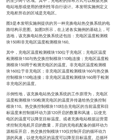
的至少两个区域。其中，充电柜的排布方式可以根据充换
电站地形或使用的便利性等自行设计。本发明实施例定义
充电柜所在的区域是充电区。
图3是本发明实施例提供的另一种充换电站热交换系统的电
路结构示意图。如图3所示，在上述各实施例的基础上，可
选地，该充换电站热交换系统还包括：充电区温度检测模
块150和非充电区温度检测模块160。
其中，充电区温度检测模块150位于充电区；充电区温度
检测模块150与热交换控制模块110电连接；充电区温度检
测模块150用于检测充电区的温度。非充电区温度检测模
块160位于非充电区；非充电区温度检测模块160与热交换
控制模块110电连接；非充电区温度检测模块160用于检测
非充电区的温度。
示例性地，该充换电站热交换系统的工作原理为，充电区
温度检测模块150检测充电区的温度并传递给热交换控制
模块110。热交换控制模块110结合充电区的当前温度和目
标温度来控制循环动力源120开启的数量和风速，以使充
电区的温度可以降至目标温度。或者充换电站根据运营需
求控制充电机开启的数量，开启的充电机配备的循环动力
源相应开启，热交换控制模块110仅控制开启的循环动力
源的风速，以使充电区的温度可以降至目标温度。总循环