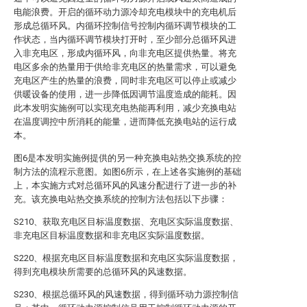
电能浪费。开启的循环动力源冷却充电模块中的充电机后
形成总循环风。内循环控制信号控制内循环调节模块的工
作状态，当内循环调节模块打开时，至少部分总循环风进
入非充电区，形成内循环风，向非充电区提供热量。将充
电区多余的热量用于供给非充电区的热量需求，可以避免
充电区产生的热量的浪费，同时非充电区可以停止或减少
供暖设备的使用，进一步降低因调节温度造成的能耗。因
此本发明实施例可以实现充电热能再利用，减少充换电站
在温度调控中所消耗的能量，进而降低充换电站的运行成
本。
图6是本发明实施例提供的另一种充换电站热交换系统的控
制方法的流程示意图。如图6所示，在上述各实施例的基础
上，本实施方式对总循环风的风速分配进行了进一步的补
充。该充换电站热交换系统的控制方法包括以下步骤：
S210、获取充电区目标温度数据、充电区实际温度数据、
非充电区目标温度数据和非充电区实际温度数据。
S220、根据充电区目标温度数据和充电区实际温度数据，
得到充电模块所需要的总循环风的风速数据。
S230、根据总循环风的风速数据，得到循环动力源控制信