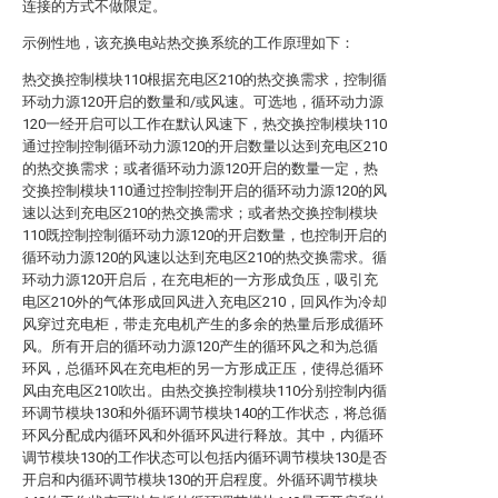
连接的方式不做限定。
示例性地，该充换电站热交换系统的工作原理如下：
热交换控制模块110根据充电区210的热交换需求，控制循
环动力源120开启的数量和/或风速。可选地，循环动力源
120一经开启可以工作在默认风速下，热交换控制模块110
通过控制控制循环动力源120的开启数量以达到充电区210
的热交换需求；或者循环动力源120开启的数量一定，热
交换控制模块110通过控制控制开启的循环动力源120的风
速以达到充电区210的热交换需求；或者热交换控制模块
110既控制控制循环动力源120的开启数量，也控制开启的
循环动力源120的风速以达到充电区210的热交换需求。循
环动力源120开启后，在充电柜的一方形成负压，吸引充
电区210外的气体形成回风进入充电区210，回风作为冷却
风穿过充电柜，带走充电机产生的多余的热量后形成循环
风。所有开启的循环动力源120产生的循环风之和为总循
环风，总循环风在充电柜的另一方形成正压，使得总循环
风由充电区210吹出。由热交换控制模块110分别控制内循
环调节模块130和外循环调节模块140的工作状态，将总循
环风分配成内循环风和外循环风进行释放。其中，内循环
调节模块130的工作状态可以包括内循环调节模块130是否
开启和内循环调节模块130的开启程度。外循环调节模块