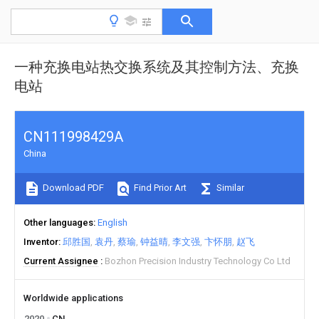
一种充换电站热交换系统及其控制方法、充换
电站
CN111998429A
China
Download PDF
Find Prior Art
Similar
Other languages
English
Inventor
邱胜国
袁丹
蔡瑜
钟益晴
李文强
卞怀朋
赵飞
Current Assignee
Bozhon Precision Industry Technology Co Ltd
Worldwide applications
2020
CN