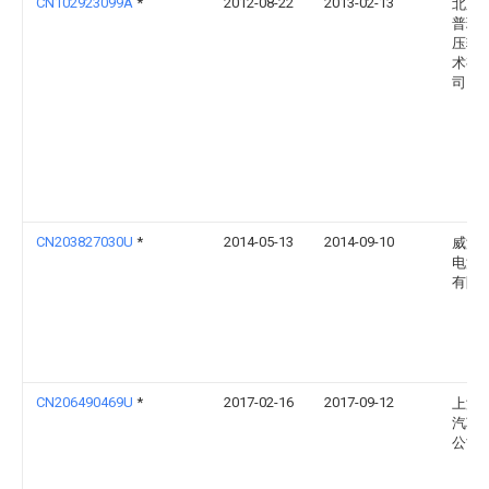
CN102923099A
*
2012-08-22
2013-02-13
北京
普瑞
压输
术有
司
CN203827030U
*
2014-05-13
2014-09-10
威海
电源
有限
CN206490469U
*
2017-02-16
2017-09-12
上海
汽车
公司