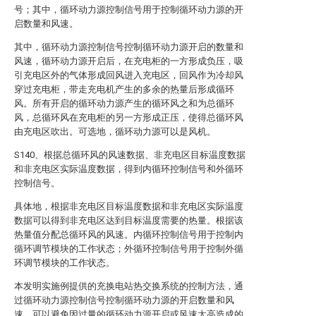
号；其中，循环动力源控制信号用于控制循环动力源的开
启数量和风速。
其中，循环动力源控制信号控制循环动力源开启的数量和
风速，循环动力源开启后，在充电柜的一方形成负压，吸
引充电区外的气体形成回风进入充电区，回风作为冷却风
穿过充电柜，带走充电机产生的多余的热量后形成循环
风。所有开启的循环动力源产生的循环风之和为总循环
风，总循环风在充电柜的另一方形成正压，使得总循环风
由充电区吹出。可选地，循环动力源可以是风机。
S140、根据总循环风的风速数据、非充电区目标温度数据
和非充电区实际温度数据，得到内循环控制信号和外循环
控制信号。
具体地，根据非充电区目标温度数据和非充电区实际温度
数据可以得到非充电区达到目标温度需要的热量。根据该
热量值分配总循环风的风速。内循环控制信号用于控制内
循环调节模块的工作状态；外循环控制信号用于控制外循
环调节模块的工作状态。
本发明实施例提供的充换电站热交换系统的控制方法，通
过循环动力源控制信号控制循环动力源的开启数量和风
速，可以避免因过量的循环动力源开启或风速太高造成的