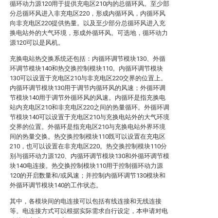
循环动力源120用于提供充电区210内的总循环风。至少部
分总循环风进入非充电区220，形成内循环风，内循环风
向非充电区220提供热量。以及至少部分总循环风进入充
换电站外的大气环境，形成外循环风。可选地，循环动力
源120可以是风机。
充换电站热交换系统还包括：内循环调节模块130、外循
环调节模块140和热交换控制模块110。内循环调节模块
130可以设置于充电区210与非充电区220交界的位置上。
内循环调节模块130用于调节内循环风的风速；外循环调
节模块140用于调节外循环风的风速。内循环是指充换电
站内充电区210和非充电区220之间的热量循环。外循环调
节模块140可以设置于充电区210与充换电站外的大气环境
交界的位置。外循环是指充电区210与充换电站外界环境
间的热量交换。热交换控制模块110既可以设置在充电区
210，也可以设置在非充电区220。热交换控制模块110分
别与循环动力源120、内循环调节模块130和外循环调节模
块140电连接。热交换控制模块110用于控制循环动力源
120的开启数量和/或风速；并控制内循环调节130模块和
外循环调节模块140的工作状态。
其中，各模块间的电连接可以包括有线连接和无线连接
等。电连接方式可以根据实际需求自行设定，本申请对电