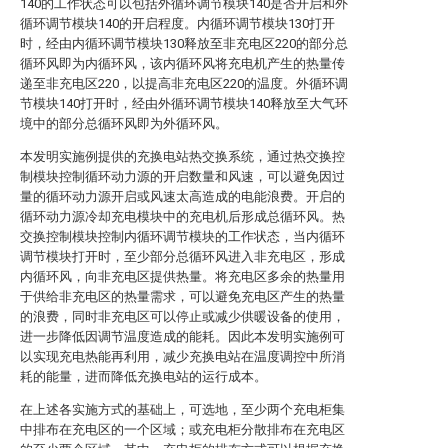
140的工作状态可以包括外循环调节模块140是否开启和外
循环调节模块140的开启程度。内循环调节模块130打开
时，经由内循环调节模块130释放至非充电区220的部分总
循环风即为内循环风，该内循环风将充电机产生的热量传
递至非充电区220，以提高非充电区220的温度。外循环调
节模块140打开时，经由外循环调节模块140释放至大气环
境中的部分总循环风即为外循环风。
本发明实施例提供的充换电站热交换系统，通过热交换控
制模块控制循环动力源的开启数量和风速，可以避免因过
量的循环动力源开启或风速太高造成的电能浪费。开启的
循环动力源冷却充电模块中的充电机后形成总循环风。热
交换控制模块控制内循环调节模块的工作状态，当内循环
调节模块打开时，至少部分总循环风进入非充电区，形成
内循环风，向非充电区提供热量。将充电区多余的热量用
于供给非充电区的热量需求，可以避免充电区产生的热量
的浪费，同时非充电区可以停止或减少供暖设备的使用，
进一步降低因调节温度造成的能耗。因此本发明实施例可
以实现充电热能再利用，减少充换电站在温度调控中所消
耗的能量，进而降低充换电站的运行成本。
在上述各实施方式的基础上，可选地，至少两个充电柜集
中排布在充电区的一个区域；或充电柜分散排布在充电区