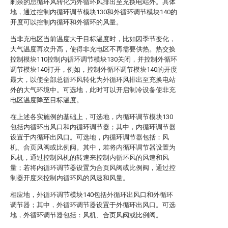
剩余的总循环风转化为外循环风排出至充换电站外。具体
地，通过控制内循环调节模块130和外循环调节模块140的
开度可以控制内循环和外循环的风量。
当非充电区当前温度大于目标温度时，比如因季节变化，
大气温度再次升高，使得非充电区不再需要供热。热交换
控制模块110控制内循环调节模块130关闭，并控制外循环
调节模块140打开，例如，控制外循环调节模块140的开度
最大，以使全部总循环风转化为外循环风排出至充换电站
外的大气环境中。可选地，此时可以开启制冷设备使非充
电区温度降至目标温度。
在上述各实施例的基础上，可选地，内循环调节模块130
包括内循环出风口和内循环调节器；其中，内循环调节器
设置于内循环出风口。可选地，内循环调节器包括：风
机、合页风阀或比例阀。其中，若将内循环调节器设置为
风机，通过控制风机的转速来控制内循环风的风速和风
量；若将内循环调节器设置为合页风阀或比例阀，通过控
制器开度来控制内循环风的风速和风量。
相应地，外循环调节模块140包括外循环出风口和外循环
调节器；其中，外循环调节器设置于外循环出风口。可选
地，外循环调节器包括：风机、合页风阀或比例阀。