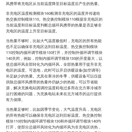
风携带将充电区从当前温度降至目标温度后产生的热量。
非充电区温度检测模块160检测非充电区的温度并传递给
热交换控制模块110。热交换控制模块110根据非充电区的
当前温度和目标温度判断总循环风携带的热量是否足够非
充电区的温度上升至目标温度。
当热量不够时，比如大气温度极低时，充电区的所有热能
也不足以确保非充电区达到目标温度。热交换控制模块
110控制内循环调节模块130打开，并控制外循环调节模块
140关闭，例如，控制内循环调节模块130的开度最大，以
使总循环风全部转化为内循环风，全部热量用于提升非充
电区的温度。可选地，此时可以开启供暖设备(如空调等)
补足缺少的热量。尤其在寒冷的冬季，供暖设备可以仅提
供除总循环风携带的热量外仍缺少的热能，可以节省能
源，解决充换电站因调控温度耗电过多而在北方寒冷城市
运行困难的问题，为充换电站未来在北方城市的运行提供
有力保障。
当热量足够时，比如因季节变化，大气温度升高，充电区
的所有热能可以确保非充电区达到目标温度。热交换控制
模块110控制内循环调节模块130和外循环调节模块140均
打开，使部分总循环风转化为内循环风为非充电区供热，