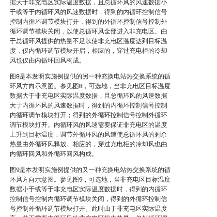
据大于非充电区实际温度数据，且总循环风的风速数据小
于或等于内循环风的风速数据时，得到的内循环控制信号
控制内循环调节模块打开，得到的外循环控制信号控制外
循环调节模块关闭，以使总循环风全部进入非充电区。由
于总循环风提供的热量不足以使非充电区温度达到目标温
度，仅内循环调节模块开启，相应的，穿过充电柜的冷却
风也仅由内循环回风构成。
图8是本发明实施例提供的另一种充换电站热交换系统的循
环风方向示意图。参见图8，可选地，当非充电区目标温度
数据大于非充电区实际温度数据，且总循环风的风速数据
大于内循环风的风速数据时，得到的内循环控制信号控制
内循环调节模块打开；得到的外循环控制信号控制外循环
调节模块打开。内循环风的风速需要保证非充电区的温度
上升到目标温度，调节外循环风的风速使总循环风的剩余
热量由外循环风释放。相应的，穿过充电柜的冷却风也由
内循环回风和外循环回风构成。
图9是本发明实施例提供的又一种充换电站热交换系统的循
环风方向示意图。参见图9，可选地，当非充电区目标温度
数据小于或等于非充电区实际温度数据时，得到的内循环
控制信号控制内循环调节模块关闭，得到的外循环控制信
号控制外循环调节模块打开。此时由于非充电区实际温度